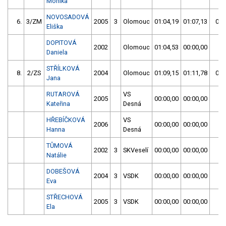
Monika
NOVOSADOVÁ
6.
3/ZM
2005
3
Olomouc
01:04,19
01:07,13
01:
Eliška
DOPITOVÁ
2002
Olomouc
01:04,53
00:00,00
Daniela
STŘÍLKOVÁ
8.
2/ZS
2004
Olomouc
01:09,15
01:11,78
01:
Jana
RUTAROVÁ
VS
2005
00:00,00
00:00,00
Kateřina
Desná
HŘEBÍČKOVÁ
VS
2006
00:00,00
00:00,00
Hanna
Desná
TŮMOVÁ
2002
3
SKVeselí
00:00,00
00:00,00
Natálie
DOBEŠOVÁ
2004
3
VSDK
00:00,00
00:00,00
Eva
STŘECHOVÁ
2005
3
VSDK
00:00,00
00:00,00
Ela