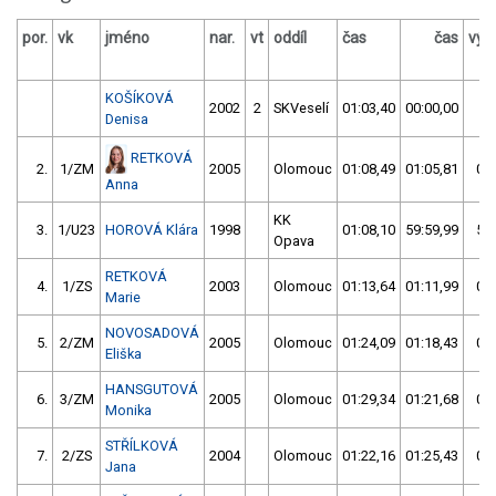
por.
vk
jméno
nar.
vt
oddíl
čas
čas
výs
KOŠÍKOVÁ
2002
2
SKVeselí
01:03,40
00:00,00
Denisa
RETKOVÁ
2.
1/ZM
2005
Olomouc
01:08,49
01:05,81
01:
Anna
KK
3.
1/U23
HOROVÁ Klára
1998
01:08,10
59:59,99
59:
Opava
RETKOVÁ
4.
1/ZS
2003
Olomouc
01:13,64
01:11,99
01:
Marie
NOVOSADOVÁ
5.
2/ZM
2005
Olomouc
01:24,09
01:18,43
01:
Eliška
HANSGUTOVÁ
6.
3/ZM
2005
Olomouc
01:29,34
01:21,68
01:
Monika
STŘÍLKOVÁ
7.
2/ZS
2004
Olomouc
01:22,16
01:25,43
01:
Jana