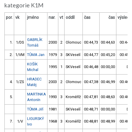
kategorie K1M
por.
vk
jméno
nar.
vt
oddíl
čas
čas
výslede
GABRLÍK
1.
1/DS
2000
2
Olomouc
00:44,73
00:44,63
00:44,6
Tomáš
2.
1/VM
TŮMA Jan
1979
3
SKVeselí
00:44,77
00:45,20
00:45,2
KOŠÍK
1995
1
SKVeselí
00:46,48
00:00,00
DN
Michal
HRADEC
4.
1/ZS
2003
2
Olomouc
00:47,38
00:46,99
00:46,9
Matěj
MARTINKA
5.
1993
3
Kroměříž
00:47,81
00:48,63
00:48,6
Antonín
TŮMA Jiří
1981
SKVeselí
00:48,71
00:00,00
DN
LIGURSKÝ
7.
1/V
1968
3
Kroměříž
00:48,81
00:48,99
00:48,9
Ivo