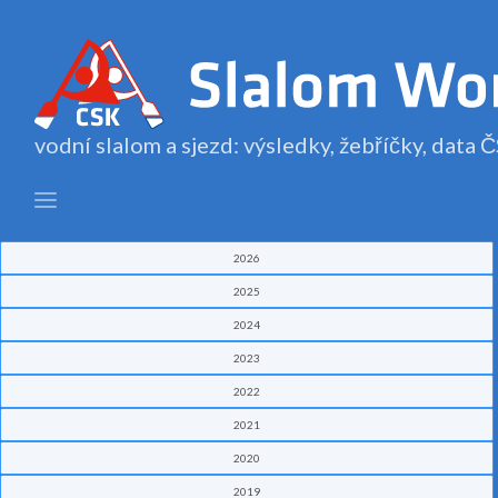
vodní slalom a sjezd: výsledky, žebříčky, data
2026
2025
2024
2023
2022
2021
2020
2019