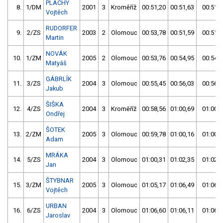
PLACHÝ
8.
1/DM
2001
3
Kroměříž
00:51,20
00:51,63
00:51,6
Vojtěch
RUDORFER
9.
2/ZS
2003
2
Olomouc
00:53,78
00:51,59
00:51,5
Martin
NOVÁK
10.
1/ZM
2005
2
Olomouc
00:53,76
00:54,95
00:54,9
Matyáš
GÁBRLÍK
11.
3/ZS
2004
3
Olomouc
00:55,45
00:56,03
00:56,0
Jakub
ŠIŠKA
12.
4/ZS
2004
3
Kroměříž
00:58,56
01:00,69
01:00,6
Ondřej
ŠOTEK
13.
2/ZM
2005
3
Olomouc
00:59,78
01:00,16
01:00,1
Adam
MRÁKA
14.
5/ZS
2004
3
Olomouc
01:00,31
01:02,35
01:02,3
Jan
ŠTYBNAR
15.
3/ZM
2005
3
Olomouc
01:05,17
01:06,49
01:06,4
Vojtěch
URBAN
16.
6/ZS
2004
3
Olomouc
01:06,60
01:06,11
01:06,1
Jaroslav