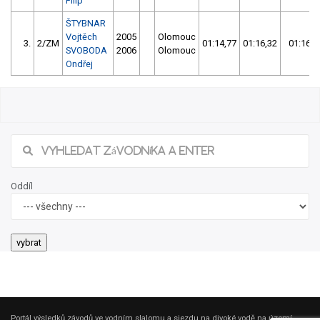
Filip
ŠTYBNAR
Vojtěch
2005
Olomouc
3.
2/ZM
01:14,77
01:16,32
01:16,3
SVOBODA
2006
Olomouc
Ondřej
Oddíl
Portál výsledků závodů ve vodním slalomu a sjezdu na divoké vodě na území