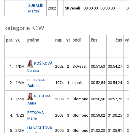
ZUBALÍK
2002
SKVeselí
00:00,00
00:00,00
DN
Martin
kategorie K1W
por.
vk
jméno
nar.
vt
oddíl
čas
čas
výsl
KOŠÍKOVÁ
1.
1/DM
2002
2
SKVeselí
00:51,63
00:54,27
00:
Denisa
BÍLOVSKÁ
2.
1/VM
1974
1
Lipník
00:52,84
00:54,24
00:
Gabriela
RETKOVÁ
3.
1/ZM
2005
2
Olomouc
00:56,96
00:57,75
00:
Anna
RETKOVÁ
4.
1/ZS
2003
3
Olomouc
00:59,02
01:00,25
01:
Marie
HANSGUTOVÁ
5.
2/ZM
2005
3
Olomouc
01:02,23
01:05,91
01: