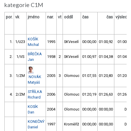
kategorie C1M
por.
vk
jméno
nar.
vt
oddíl
čas
čas
výslede
KOŠÍK
1.
1/U23
1995
SKVeselí
00:00,00
01:00,92
01:00,9
Michal
BŘEČKA
2.
1/VS
1958
2
SKVeselí
01:00,97
01:04,38
01:04,3
Jan
3.
1/ZM
2005
3
Olomouc
01:07,55
01:20,83
01:20,8
NOVÁK
Matyáš
STŘÍLKA
4.
2/ZM
2006
Olomouc
01:20,19
01:26,63
01:26,6
Richard
KOSÍK
2004
Olomouc
00:00,00
00:00,00
DN
Dan
KONEČNÝ
1997
Kroměříž
00:00,00
00:00,00
DN
Daniel