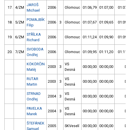
JAROŠ
17.
4/ZM
2006
Olomouc
01:06,79
01:07,00
01:07,0
Michael
POMAJBÍK
18.
5/ZM
2006
3
Olomouc
01:07,67
01:09,65
01:09,6
Filip
STŘÍLKA
19.
6/ZM
2006
Olomouc
01:11,24
01:09,90
01:09,9
Richard
SVOBODA
20.
7/ZM
2006
Olomouc
01:09,95
01:11,20
01:11,2
Ondřej
KÖKÖRČIN
VS
2003
3
00:00,00
00:00,00
DN
Matěj
Desná
RUTAR
VS
2003
3
00:00,00
00:00,00
DN
Martin
Desná
STRNAD
VS
2004
3
00:00,00
00:00,00
DN
Ondřej
Desná
PAVELKA
VS
2004
3
00:00,00
00:00,00
DN
Marek
Desná
ŠTEFÁNEK
2005
SKVeselí
00:00,00
00:00,00
DN
Samuel