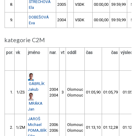
STŘECHOVÁ
8.
2005
VSDK
00:00,00
59:59,99
59:
Ela
DOBEŠOVÁ
9.
2004
VSDK
00:00,00
59:59,99
59:
Eva
kategorie C2M
por.
vk
jméno
nar.
vt
oddíl
čas
čas
výslede
GÁBRLÍK
Jakub
2004
Olomouc
1.
1/ZS
3
01:05,90
01:05,79
01:05,7
2004
Olomouc
MRÁKA
Jan
JAROŠ
Michael
2006
Olomouc
2.
1/ZM
01:13,10
01:12,28
01:12,2
POMAJBÍK
2006
Olomouc