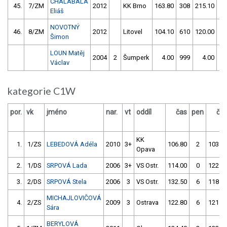
CHALABALA
45.
7/ZM
2012
KK Brno
163.80
308
215.10
21
Eliáš
NOVOTNÝ
46.
8/ZM
2012
Litovel
104.10
610
120.00
65
Šimon
LOUN Matěj
2004
2
Šumperk
4.00
999
4.00
99
Václav
kategorie C1W
por.
vk
jméno
nar.
vt
oddíl
čas
pen
ča
KK
1.
1/ZS
LEBEDOVÁ Adéla
2010
3+
106.80
2
103.8
Opava
2.
1/DS
SRPOVÁ Lada
2006
3+
VS Ostr.
114.00
0
122.7
3.
2/DS
SRPOVÁ Stela
2006
3
VS Ostr.
132.50
6
118.9
MICHAJLOVIČOVÁ
4.
2/ZS
2009
3
Ostrava
122.80
6
121.5
Sára
BERYLOVÁ