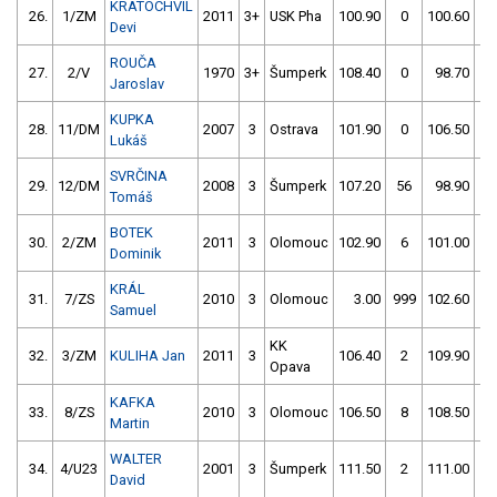
KRATOCHVÍL
26.
1/ZM
2011
3+
USK Pha
100.90
0
100.60
0
Devi
ROUČA
27.
2/V
1970
3+
Šumperk
108.40
0
98.70
2
Jaroslav
KUPKA
28.
11/DM
2007
3
Ostrava
101.90
0
106.50
4
Lukáš
SVRČINA
29.
12/DM
2008
3
Šumperk
107.20
56
98.90
4
Tomáš
BOTEK
30.
2/ZM
2011
3
Olomouc
102.90
6
101.00
2
Dominik
KRÁL
31.
7/ZS
2010
3
Olomouc
3.00
999
102.60
2
Samuel
KK
32.
3/ZM
KULIHA Jan
2011
3
106.40
2
109.90
0
Opava
KAFKA
33.
8/ZS
2010
3
Olomouc
106.50
8
108.50
2
Martin
WALTER
34.
4/U23
2001
3
Šumperk
111.50
2
111.00
6
David