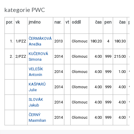
kategorie PWC
por.
vk
jméno
nar.
vt
oddíl
čas
pen
čas
pe
ČERMÁKOVÁ
1.
1/PZZ
2013
Olomouc
180.20
4
180.30
4
Anežka
KUČEROVÁ
2.
2/PZZ
2014
Olomouc
4.00
999
215.00
40
Simona
VELEŠÍK
2014
Olomouc
4.00
999
1.00
99
Antonín
KAŠPARŮ
2014
Olomouc
4.00
999
4.00
99
Julie
SLOVÁK
2014
Olomouc
4.00
999
4.00
99
Jakub
ČERNÝ
2014
Olomouc
4.00
999
4.00
99
Maxmilian