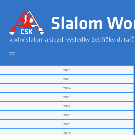
vodní slalom a sjezd: výsledky, žebříčky, data
2026
2025
2024
2023
2022
2021
2020
2019