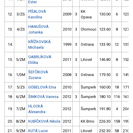
Ester
PÍŠALOVÁ
KK
12.
3/ZS
2009
3
130.00
6
123.9
Karolína
Opava
HANUŠOVÁ
13.
4/ZS
2010
3
Olomouc
123.60
8
127.9
Johanka
KŘÍŽKOVSKÁ
14.
1999
3
Ostrava
133.90
12
135.2
Michaela
GABRLÍKOVÁ
15.
5/ZM
2011
3
Litovel
146.80
8
152.8
Eliška
ŠEFČÍKOVÁ
16.
1/DM
2008
3
Ostrava
179.50
0
149.6
Zuzana
17.
5/ZS
GÖBELOVÁ Ema
2010
Šumperk
160.00
18
171.6
18.
6/ZM
ŠIMKOVÁ Vanesa
2012
3
Šumperk
180.10
116
167.9
HLOCKÁ
19.
7/ZM
2012
Šumperk
191.80
4
204.1
Alexandra
20.
8/ZM
KUBÍČKOVÁ Nikola
2012
KK Brno
226.30
158
199.2
21.
9/ZM
KUTÁ Lucie
2011
Litovel
252.30
58
210.8