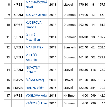
MACHÁČKOVÁ
8.
4/PZZ
2013
Litovel
170.80
8
157.50
Nikol
9.
5/PZM
SLOVÁK Jakub
2014
Olomouc
174.00
12
166.10
KUČEROVÁ
10.
5/PZZ
2014
Olomouc
292.60
14
181.90
Simona
ČERNÝ
11.
6/PZM
2014
Olomouc
186.30
10
187.20
Maxmilian
12.
7/PZM
MAREK Filip
2013
Šumperk
202.40
62
202.00
VELEŠÍK
13.
8/PZM
2014
Olomouc
161.80
402
223.80
Antonín
NOVOTNÝ
14.
9/PZM
2014
Litovel
163.30
116
172.20
Richard
15.
10/PZM
ŠIŠMA Matěj
2013
Litovel
121.70
406
138.40
16.
11/PZM
HANYŠ Vilém
2015
Litovel
122.20
354
120.30
17.
6/PZZ
VOGLOVÁ Ada
2013
KK Brno
4.00
999
142.00
KAŠPARŮ Julie
2014
Olomouc
4.00
999
4.00