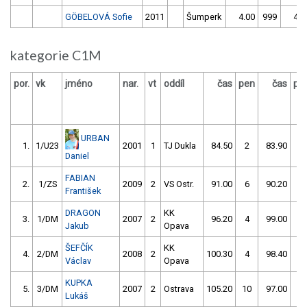
GÖBELOVÁ Sofie
2011
Šumperk
4.00
999
4.0
kategorie C1M
por.
vk
jméno
nar.
vt
oddíl
čas
pen
čas
pe
URBAN
1.
1/U23
2001
1
TJ Dukla
84.50
2
83.90
4
Daniel
FABIAN
2.
1/ZS
2009
2
VS Ostr.
91.00
6
90.20
0
František
DRAGON
KK
3.
1/DM
2007
2
96.20
4
99.00
2
Jakub
Opava
ŠEFČÍK
KK
4.
2/DM
2008
2
100.30
4
98.40
4
Václav
Opava
KUPKA
5.
3/DM
2007
2
Ostrava
105.20
10
97.00
6
Lukáš