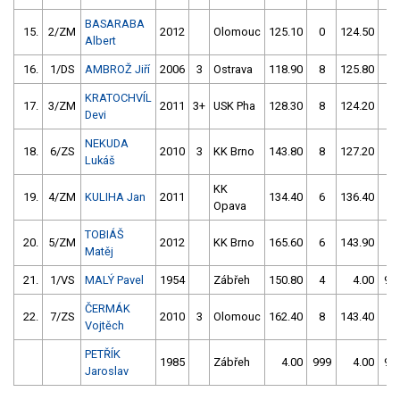
BASARABA
15.
2/ZM
2012
Olomouc
125.10
0
124.50
6
Albert
16.
1/DS
AMBROŽ Jiří
2006
3
Ostrava
118.90
8
125.80
12
KRATOCHVÍL
17.
3/ZM
2011
3+
USK Pha
128.30
8
124.20
6
Devi
NEKUDA
18.
6/ZS
2010
3
KK Brno
143.80
8
127.20
4
Lukáš
KK
19.
4/ZM
KULIHA Jan
2011
134.40
6
136.40
6
Opava
TOBIÁŠ
20.
5/ZM
2012
KK Brno
165.60
6
143.90
4
Matěj
21.
1/VS
MALÝ Pavel
1954
Zábřeh
150.80
4
4.00
99
ČERMÁK
22.
7/ZS
2010
3
Olomouc
162.40
8
143.40
12
Vojtěch
PETŘÍK
1985
Zábřeh
4.00
999
4.00
99
Jaroslav