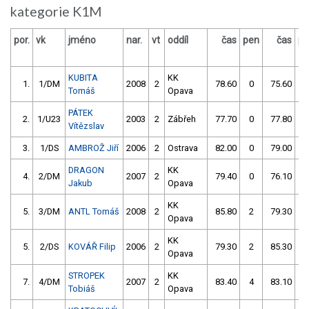
kategorie K1M
por.
vk
jméno
nar.
vt
oddíl
čas
pen
čas
pe
KUBITA
KK
1.
1/DM
2008
2
78.60
0
75.60
0
Tomáš
Opava
PÁTEK
2.
1/U23
2003
2
Zábřeh
77.70
0
77.80
0
Vítězslav
3.
1/DS
AMBROŽ Jiří
2006
2
Ostrava
82.00
0
79.00
0
DRAGON
KK
4.
2/DM
2007
2
79.40
0
76.10
4
Jakub
Opava
KK
5.
3/DM
ANTL Tomáš
2008
2
85.80
2
79.30
2
Opava
KK
5.
2/DS
KOVÁŘ Filip
2006
2
79.30
2
85.30
10
Opava
STROPEK
KK
7.
4/DM
2007
2
83.40
4
83.10
0
Tobiáš
Opava