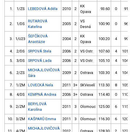
KK
1.
1/ZS
LEBEDOVÁ Adéla
2010
2
93.60
0
91.5
Opava
RUTAROVÁ
VS
2.
1/DS
2005
2
100.90
0
96.6
Kateřina
Desná
ŠEFČÍKOVÁ
KK
3.
1/U23
2004
2
100.20
4
99.0
Anastázie
Opava
4.
2/DS
SRPOVÁ Stela
2006
2
VS Ostr.
107.60
4
101.3
5.
3/DS
SRPOVÁ Lada
2006
2
VS Ostr.
105.10
4
104.0
MICHAJLOVIČOVÁ
6.
2/ZS
2009
2
Ostrava
103.30
4
104.3
Sára
7.
1/ZM
LOVECKÁ Nela
2011
3+
SKVeselí
113.50
8
105.5
8.
4/DS
KEMPNÁ Andrea
2006
3+
Ostrava
114.40
0
110.3
BERYLOVÁ
9.
2/ZM
2011
3
Olomouc
125.00
6
115.2
Karolína
10.
3/ZM
KAŠPARŮ Emma
2011
3
Olomouc
116.30
6
120.2
MICHAJLOVIČOVÁ
11.
4/ZM
2012
Ostrava
128.30
2
122.0