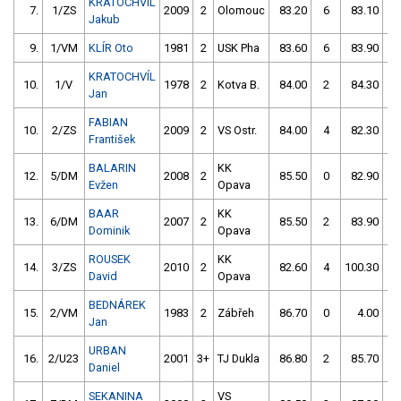
KRATOCHVÍL
7.
1/ZS
2009
2
Olomouc
83.20
6
83.10
0
Jakub
9.
1/VM
KLÍR Oto
1981
2
USK Pha
83.60
6
83.90
0
KRATOCHVÍL
10.
1/V
1978
2
Kotva B.
84.00
2
84.30
0
Jan
FABIAN
10.
2/ZS
2009
2
VS Ostr.
84.00
4
82.30
2
František
BALARIN
KK
12.
5/DM
2008
2
85.50
0
82.90
2
Evžen
Opava
BAAR
KK
13.
6/DM
2007
2
85.50
2
83.90
2
Dominik
Opava
ROUSEK
KK
14.
3/ZS
2010
2
82.60
4
100.30
15
David
Opava
BEDNÁREK
15.
2/VM
1983
2
Zábřeh
86.70
0
4.00
99
Jan
URBAN
16.
2/U23
2001
3+
TJ Dukla
86.80
2
85.70
2
Daniel
SEKANINA
VS