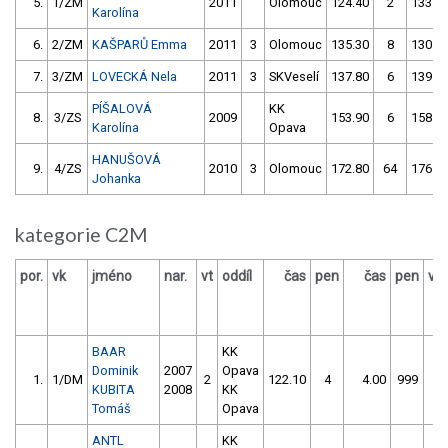
5.
1/ZM
2011
Olomouc
124.40
2
133.6
Karolína
6.
2/ZM
KAŠPARŮ Emma
2011
3
Olomouc
135.30
8
130.7
7.
3/ZM
LOVECKÁ Nela
2011
3
SKVeselí
137.80
6
139.3
PÍŠALOVÁ
KK
8.
3/ZS
2009
153.90
6
158.3
Karolína
Opava
HANUŠOVÁ
9.
4/ZS
2010
3
Olomouc
172.80
64
176.6
Johanka
kategorie C2M
por.
vk
jméno
nar.
vt
oddíl
čas
pen
čas
pen
vý
BAAR
KK
Dominik
2007
Opava
1.
1/DM
2
122.10
4
4.00
999
KUBITA
2008
KK
Tomáš
Opava
ANTL
KK