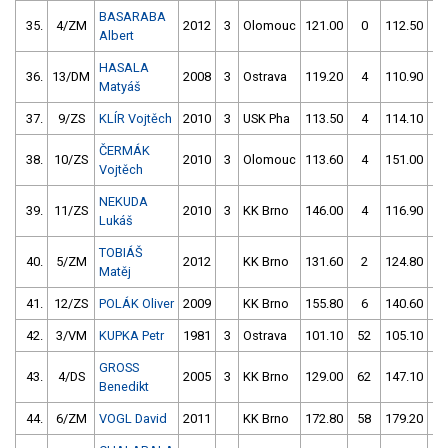
BASARABA
35.
4/ZM
2012
3
Olomouc
121.00
0
112.50
4
Albert
HASALA
36.
13/DM
2008
3
Ostrava
119.20
4
110.90
6
Matyáš
37.
9/ZS
KLÍR Vojtěch
2010
3
USK Pha
113.50
4
114.10
4
ČERMÁK
38.
10/ZS
2010
3
Olomouc
113.60
4
151.00
2
Vojtěch
NEKUDA
39.
11/ZS
2010
3
KK Brno
146.00
4
116.90
2
Lukáš
TOBIÁŠ
40.
5/ZM
2012
KK Brno
131.60
2
124.80
2
Matěj
41.
12/ZS
POLÁK Oliver
2009
KK Brno
155.80
6
140.60
2
42.
3/VM
KUPKA Petr
1981
3
Ostrava
101.10
52
105.10
5
GROSS
43.
4/DS
2005
3
KK Brno
129.00
62
147.10
8
Benedikt
44.
6/ZM
VOGL David
2011
KK Brno
172.80
58
179.20
1