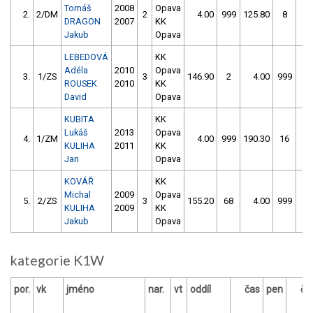
Tomáš
2008
Opava
2.
2/DM
2
4.00
999
125.80
8
DRAGON
2007
KK
Jakub
Opava
LEBEDOVÁ
KK
Adéla
2010
Opava
3.
1/ZS
3
146.90
2
4.00
999
ROUSEK
2010
KK
David
Opava
KUBITA
KK
Lukáš
2013
Opava
4.
1/ZM
4.00
999
190.30
16
KULIHA
2011
KK
Jan
Opava
KOVÁŘ
KK
Michal
2009
Opava
5.
2/ZS
3
155.20
68
4.00
999
KULIHA
2009
KK
Jakub
Opava
kategorie K1W
por.
vk
jméno
nar.
vt
oddíl
čas
pen
ča