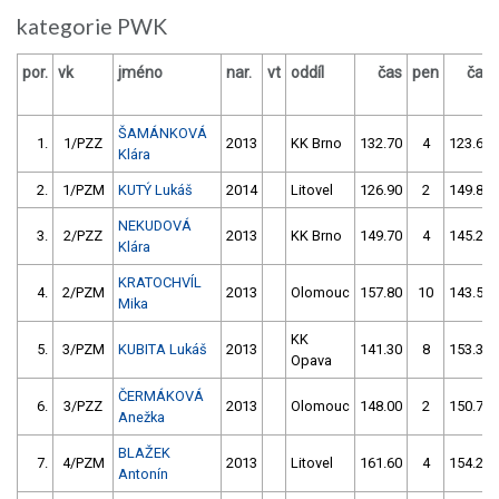
kategorie PWK
por.
vk
jméno
nar.
vt
oddíl
čas
pen
čas
ŠAMÁNKOVÁ
1.
1/PZZ
2013
KK Brno
132.70
4
123.60
Klára
2.
1/PZM
KUTÝ Lukáš
2014
Litovel
126.90
2
149.80
NEKUDOVÁ
3.
2/PZZ
2013
KK Brno
149.70
4
145.20
Klára
KRATOCHVÍL
4.
2/PZM
2013
Olomouc
157.80
10
143.50
Mika
KK
5.
3/PZM
KUBITA Lukáš
2013
141.30
8
153.30
Opava
ČERMÁKOVÁ
6.
3/PZZ
2013
Olomouc
148.00
2
150.70
Anežka
BLAŽEK
7.
4/PZM
2013
Litovel
161.60
4
154.20
Antonín