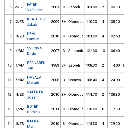
PÁTEK
6.
2/U23
2003
3+
Zábřeh
103.90
2
108.30
58
Vítězslav
KRATOCHVÍL
7.
2/ZS
2009
3+
Olomouc
110.20
4
105.20
2
Jakub
KRÁL
8.
3/ZS
2010
3+
Olomouc
103.60
4
102.50
10
Samuel
SVRČINA
9.
4/DM
2007
3
Šumperk
121.30
10
106.40
2
David
BEDNÁREK
10.
1/VM
1983
3+
Zábřeh
108.30
2
4.00
99
Jan
HASALA
11.
5/DM
2008
3
Ostrava
108.40
4
124.90
8
Matyáš
VALENTA
12.
4/ZS
2010
3+
Olomouc
114.70
2
108.30
10
Josef
BOTEK
13.
1/ZM
2011
3+
Olomouc
118.60
0
117.30
6
Dominik
KAFKA
14.
5/ZS
2010
3
Olomouc
115.30
4
129.20
2
Martin