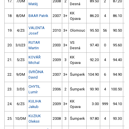
17.
7/DM
2008
2
89.50
2
87.20
2
Matěj
Desná
KK
18.
8/DM
BAAR Patrik
2007
3+
86.20
4
86.10
4
Opava
VALENTA
19.
4/ZS
2010
3+
Olomouc
95.50
56
90.50
0
Josef
RUTAR
VS
20.
3/U23
2003
3+
97.40
0
95.60
0
Martin
Desná
KOVÁŘ
KK
21.
5/ZS
2009
3
92.20
4
94.40
2
Michal
Opava
SVRČINA
22.
9/DM
2007
3+
Šumperk
104.90
6
94.90
2
David
CHYTIL
23.
3/DS
2006
2
Šumperk
93.90
4
100.50
2
Lumír
KULIHA
KK
24.
6/ZS
2009
3+
3.00
999
94.10
4
Jakub
Opava
KUZIUK
25.
10/DM
2008
3
Šumperk
97.80
4
93.30
6
Oleksii