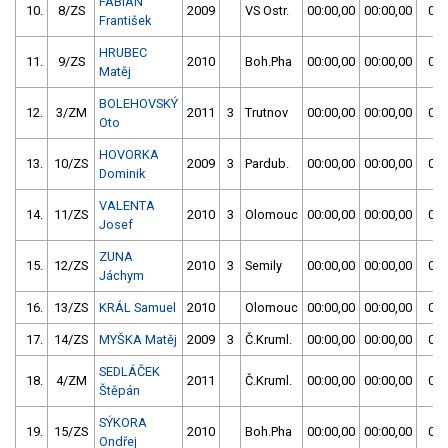
FABIAN
10.
8/ZS
2009
VS Ostr.
00:00,00
00:00,00
00:
František
HRUBEC
11.
9/ZS
2010
Boh.Pha
00:00,00
00:00,00
00:
Matěj
BOLEHOVSKÝ
12.
3/ZM
2011
3
Trutnov
00:00,00
00:00,00
00:
Oto
HOVORKA
13.
10/ZS
2009
3
Pardub.
00:00,00
00:00,00
00:
Dominik
VALENTA
14.
11/ZS
2010
3
Olomouc
00:00,00
00:00,00
00:
Josef
ZUNA
15.
12/ZS
2010
3
Semily
00:00,00
00:00,00
00:
Jáchym
16.
13/ZS
KRÁL Samuel
2010
Olomouc
00:00,00
00:00,00
01:
17.
14/ZS
MYŠKA Matěj
2009
3
Č.Kruml.
00:00,00
00:00,00
00:
SEDLÁČEK
18.
4/ZM
2011
Č.Kruml.
00:00,00
00:00,00
00:
Štěpán
SÝKORA
19.
15/ZS
2010
Boh.Pha
00:00,00
00:00,00
01:
Ondřej