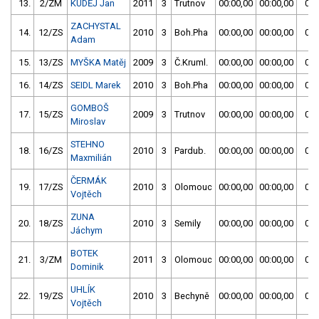
13.
2/ZM
KUDĚJ Jan
2011
3
Trutnov
00:00,00
00:00,00
00:
ZACHYSTAL
14.
12/ZS
2010
3
Boh.Pha
00:00,00
00:00,00
00:
Adam
15.
13/ZS
MYŠKA Matěj
2009
3
Č.Kruml.
00:00,00
00:00,00
00:
16.
14/ZS
SEIDL Marek
2010
3
Boh.Pha
00:00,00
00:00,00
00:
GOMBOŠ
17.
15/ZS
2009
3
Trutnov
00:00,00
00:00,00
00:
Miroslav
STEHNO
18.
16/ZS
2010
3
Pardub.
00:00,00
00:00,00
00:
Maxmilián
ČERMÁK
19.
17/ZS
2010
3
Olomouc
00:00,00
00:00,00
00:
Vojtěch
ZUNA
20.
18/ZS
2010
3
Semily
00:00,00
00:00,00
00:
Jáchym
BOTEK
21.
3/ZM
2011
3
Olomouc
00:00,00
00:00,00
00:
Dominik
UHLÍK
22.
19/ZS
2010
3
Bechyně
00:00,00
00:00,00
00:
Vojtěch