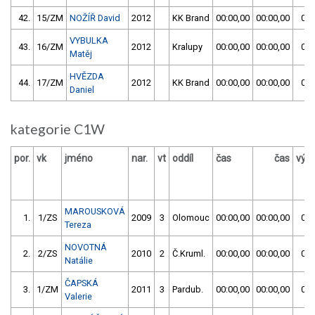
42.
15/ZM
NOŽÍŘ David
2012
KK Brand
00:00,00
00:00,00
00:
VYBULKA
43.
16/ZM
2012
Kralupy
00:00,00
00:00,00
01:
Matěj
HVĚZDA
44.
17/ZM
2012
KK Brand
00:00,00
00:00,00
00:
Daniel
kategorie C1W
por.
vk
jméno
nar.
vt
oddíl
čas
čas
výs
MAROUSKOVÁ
1.
1/ZS
2009
3
Olomouc
00:00,00
00:00,00
00:
Tereza
NOVOTNÁ
2.
2/ZS
2010
2
Č.Kruml.
00:00,00
00:00,00
00:
Natálie
ČAPSKÁ
3.
1/ZM
2011
3
Pardub.
00:00,00
00:00,00
00:
Valerie