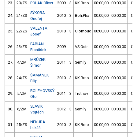
23.
20/ZS
POLÁK Oliver
2009
3
KK Brno
00:00,00
00:00,00
00:
SÝKORA
24.
21/ZS
2010
3
Boh.Pha
00:00,00
00:00,00
00:
Ondřej
VALENTA
25.
22/ZS
2010
3
Olomouc
00:00,00
00:00,00
00:
Josef
FABIAN
26.
23/ZS
2009
VS Ostr.
00:00,00
00:00,00
01:
František
MRŮZEK
27.
4/ZM
2011
3
Semily
00:00,00
00:00,00
00:
Šimon
ŠAMÁNEK
28.
24/ZS
2010
3
KK Brno
00:00,00
00:00,00
01:
Filip
BOLEHOVSKÝ
29.
5/ZM
2011
3
Trutnov
00:00,00
00:00,00
00:
Oto
SLAVÍK
30.
6/ZM
2012
3
Semily
00:00,00
00:00,00
01:
Vojtěch
NEKUDA
31.
25/ZS
2010
3
KK Brno
00:00,00
00:00,00
01:
Lukáš