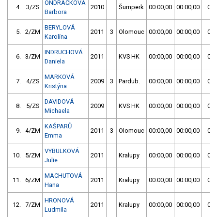
ONDRÁČKOVÁ
4.
3/ZS
2010
Šumperk
00:00,00
00:00,00
00:
Barbora
BERYLOVÁ
5.
2/ZM
2011
3
Olomouc
00:00,00
00:00,00
00:
Karolína
INDRUCHOVÁ
6.
3/ZM
2011
KVS HK
00:00,00
00:00,00
00:
Daniela
MARKOVÁ
7.
4/ZS
2009
3
Pardub.
00:00,00
00:00,00
00:
Kristýna
DAVIDOVÁ
8.
5/ZS
2009
KVS HK
00:00,00
00:00,00
00:
Michaela
KAŠPARŮ
9.
4/ZM
2011
3
Olomouc
00:00,00
00:00,00
00:
Emma
VYBULKOVÁ
10.
5/ZM
2011
Kralupy
00:00,00
00:00,00
01:
Julie
MACHUTOVÁ
11.
6/ZM
2011
Kralupy
00:00,00
00:00,00
01:
Hana
HRONOVÁ
12.
7/ZM
2011
Kralupy
00:00,00
00:00,00
01:
Ludmila