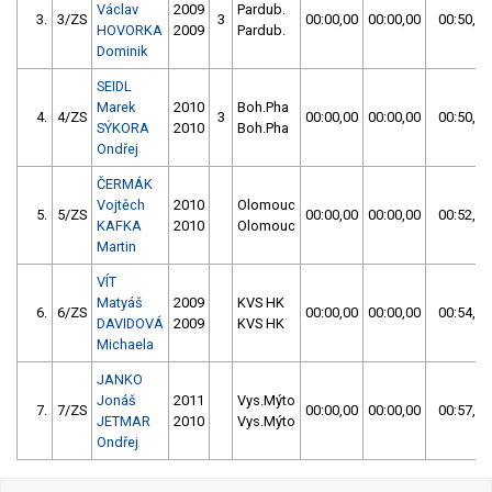
Václav
2009
Pardub.
3.
3/ZS
3
00:00,00
00:00,00
00:50,01
HOVORKA
2009
Pardub.
Dominik
SEIDL
Marek
2010
Boh.Pha
4.
4/ZS
3
00:00,00
00:00,00
00:50,43
SÝKORA
2010
Boh.Pha
Ondřej
ČERMÁK
Vojtěch
2010
Olomouc
5.
5/ZS
00:00,00
00:00,00
00:52,53
KAFKA
2010
Olomouc
Martin
VÍT
Matyáš
2009
KVS HK
6.
6/ZS
00:00,00
00:00,00
00:54,69
DAVIDOVÁ
2009
KVS HK
Michaela
JANKO
Jonáš
2011
Vys.Mýto
7.
7/ZS
00:00,00
00:00,00
00:57,38
JETMAR
2010
Vys.Mýto
Ondřej