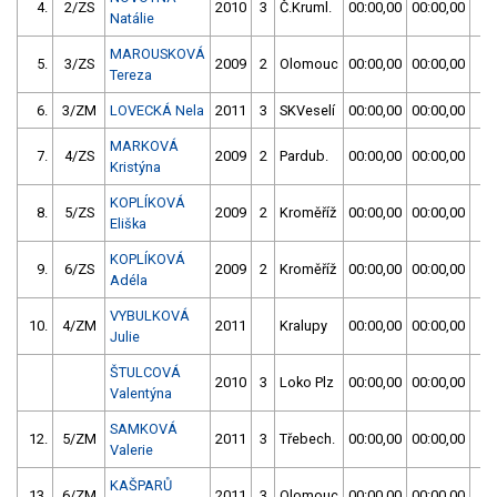
4.
2/ZS
2010
3
Č.Kruml.
00:00,00
00:00,00
01
Natálie
MAROUSKOVÁ
5.
3/ZS
2009
2
Olomouc
00:00,00
00:00,00
00
Tereza
6.
3/ZM
LOVECKÁ Nela
2011
3
SKVeselí
00:00,00
00:00,00
00
MARKOVÁ
7.
4/ZS
2009
2
Pardub.
00:00,00
00:00,00
00
Kristýna
KOPLÍKOVÁ
8.
5/ZS
2009
2
Kroměříž
00:00,00
00:00,00
00
Eliška
KOPLÍKOVÁ
9.
6/ZS
2009
2
Kroměříž
00:00,00
00:00,00
00
Adéla
VYBULKOVÁ
10.
4/ZM
2011
Kralupy
00:00,00
00:00,00
00
Julie
ŠTULCOVÁ
2010
3
Loko Plz
00:00,00
00:00,00
Valentýna
SAMKOVÁ
12.
5/ZM
2011
3
Třebech.
00:00,00
00:00,00
00
Valerie
KAŠPARŮ
13.
6/ZM
2011
3
Olomouc
00:00,00
00:00,00
01