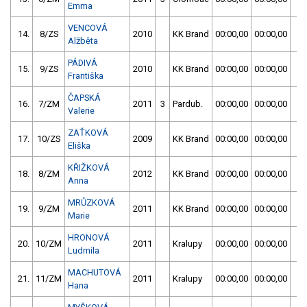
Emma
VENCOVÁ
14.
8/ZS
2010
KK Brand
00:00,00
00:00,00
00
Alžběta
PÁDIVÁ
15.
9/ZS
2010
KK Brand
00:00,00
00:00,00
00
Františka
ČAPSKÁ
16.
7/ZM
2011
3
Pardub.
00:00,00
00:00,00
00
Valerie
ZAŤKOVÁ
17.
10/ZS
2009
KK Brand
00:00,00
00:00,00
00
Eliška
KŘIŽKOVÁ
18.
8/ZM
2012
KK Brand
00:00,00
00:00,00
00
Anna
MRŮZKOVÁ
19.
9/ZM
2011
KK Brand
00:00,00
00:00,00
00
Marie
HRONOVÁ
20.
10/ZM
2011
Kralupy
00:00,00
00:00,00
00
Ludmila
MACHUTOVÁ
21.
11/ZM
2011
Kralupy
00:00,00
00:00,00
01
Hana