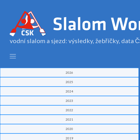
vodní slalom a sjezd: výsledky, žebříčky, data
2026
2025
2024
2023
2022
2021
2020
2019