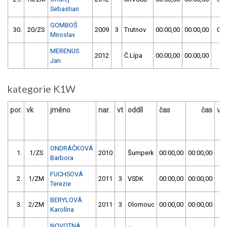
Sebastian
GOMBOŠ
30.
20/ZS
2009
3
Trutnov
00:00,00
00:00,00
01:
Miroslav
MERENUS
2012
Č.Lípa
00:00,00
00:00,00
Jan
kategorie K1W
por.
vk
jméno
nar.
vt
oddíl
čas
čas
vý
ONDRÁČKOVÁ
1.
1/ZS
2010
Šumperk
00:00,00
00:00,00
00
Barbora
FUCHSOVÁ
2.
1/ZM
2011
3
VSDK
00:00,00
00:00,00
00
Terezie
BERYLOVÁ
3.
2/ZM
2011
3
Olomouc
00:00,00
00:00,00
00
Karolína
NOVOTNÁ