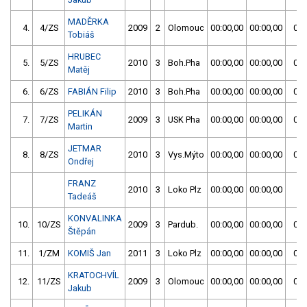
MADĚRKA
4.
4/ZS
2009
2
Olomouc
00:00,00
00:00,00
00:
Tobiáš
HRUBEC
5.
5/ZS
2010
3
Boh.Pha
00:00,00
00:00,00
00:
Matěj
6.
6/ZS
FABIÁN Filip
2010
3
Boh.Pha
00:00,00
00:00,00
00:
PELIKÁN
7.
7/ZS
2009
3
USK Pha
00:00,00
00:00,00
00:
Martin
JETMAR
8.
8/ZS
2010
3
Vys.Mýto
00:00,00
00:00,00
00:
Ondřej
FRANZ
2010
3
Loko Plz
00:00,00
00:00,00
Tadeáš
KONVALINKA
10.
10/ZS
2009
3
Pardub.
00:00,00
00:00,00
00:
Štěpán
11.
1/ZM
KOMIŠ Jan
2011
3
Loko Plz
00:00,00
00:00,00
00:
KRATOCHVÍL
12.
11/ZS
2009
3
Olomouc
00:00,00
00:00,00
00:
Jakub