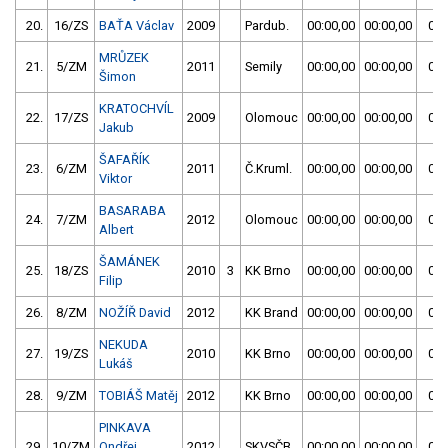
20.
16/ZS
BAŤA Václav
2009
Pardub.
00:00,00
00:00,00
00:
MRŮZEK
21.
5/ZM
2011
Semily
00:00,00
00:00,00
00:
Šimon
KRATOCHVÍL
22.
17/ZS
2009
Olomouc
00:00,00
00:00,00
00:
Jakub
ŠAFAŘÍK
23.
6/ZM
2011
Č.Kruml.
00:00,00
00:00,00
01:
Viktor
BASARABA
24.
7/ZM
2012
Olomouc
00:00,00
00:00,00
01:
Albert
ŠAMÁNEK
25.
18/ZS
2010
3
KK Brno
00:00,00
00:00,00
01:
Filip
26.
8/ZM
NOŽÍŘ David
2012
KK Brand
00:00,00
00:00,00
01:
NEKUDA
27.
19/ZS
2010
KK Brno
00:00,00
00:00,00
01:
Lukáš
28.
9/ZM
TOBIÁŠ Matěj
2012
KK Brno
00:00,00
00:00,00
01:
PINKAVA
29.
10/ZM
Ondřej
2012
SKVSČB
00:00,00
00:00,00
01: