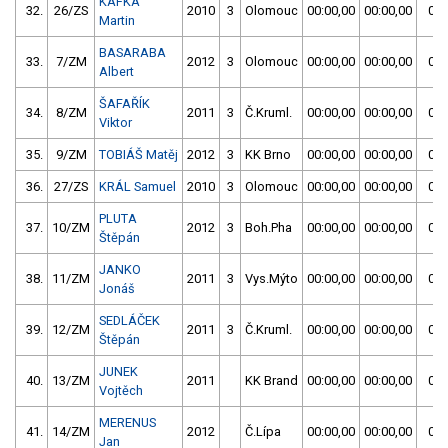
KAFKA
32.
26/ZS
2010
3
Olomouc
00:00,00
00:00,00
00:
Martin
BASARABA
33.
7/ZM
2012
3
Olomouc
00:00,00
00:00,00
01:
Albert
ŠAFAŘÍK
34.
8/ZM
2011
3
Č.Kruml.
00:00,00
00:00,00
00:
Viktor
35.
9/ZM
TOBIÁŠ Matěj
2012
3
KK Brno
00:00,00
00:00,00
00:
36.
27/ZS
KRÁL Samuel
2010
3
Olomouc
00:00,00
00:00,00
00:
PLUTA
37.
10/ZM
2012
3
Boh.Pha
00:00,00
00:00,00
00:
Štěpán
JANKO
38.
11/ZM
2011
3
Vys.Mýto
00:00,00
00:00,00
01:
Jonáš
SEDLÁČEK
39.
12/ZM
2011
3
Č.Kruml.
00:00,00
00:00,00
00:
Štěpán
JUNEK
40.
13/ZM
2011
KK Brand
00:00,00
00:00,00
00:
Vojtěch
MERENUS
41.
14/ZM
2012
Č.Lípa
00:00,00
00:00,00
00:
Jan