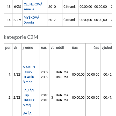
CELNEROVÁ
13.
6/ZS
2010
Č.Kruml.
00:00,00
00:00,00
01:
Amélie
MYŠKOVÁ
14.
8/ZM
2012
Č.Kruml.
00:00,00
00:00,00
01:
Dorota
kategorie C2M
por.
vk
jméno
nar.
vt
oddíl
čas
čas
výsledek
MARTIN
Jakub
2009
Boh.Pha
1.
1/ZS
00:00,00
00:00,00
00:45,67
HLADÍK
2009
USK Pha
Šimon
FABIÁN
Filip
2010
Boh.Pha
2.
2/ZS
3
00:00,00
00:00,00
00:47,47
HRUBEC
2010
Boh.Pha
Matěj
BAŤA