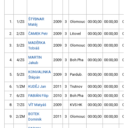
ŠTÝBNAR
1.
1/ZS
2009
3
Olomouc
00:00,00
00:00,00
00:
Matěj
2.
2/ZS
ČAMEK Petr
2009
3
Litovel
00:00,00
00:00,00
00:
MADĚRKA
3.
3/ZS
2009
3
Olomouc
00:00,00
00:00,00
00:
Tobiáš
MARTIN
4.
4/ZS
2009
3
Boh.Pha
00:00,00
00:00,00
00:
Jakub
KONVALINKA
5.
5/ZS
2009
3
Pardub.
00:00,00
00:00,00
00:
Štěpán
6.
1/ZM
KUDĚJ Jan
2011
3
Trutnov
00:00,00
00:00,00
00:
7.
6/ZS
FABIÁN Filip
2010
3
Boh.Pha
00:00,00
00:00,00
00:
8.
7/ZS
VÍT Matyáš
2009
KVS HK
00:00,00
00:00,00
01:
BOTEK
9.
2/ZM
2011
3
Olomouc
00:00,00
00:00,00
00:
Dominik