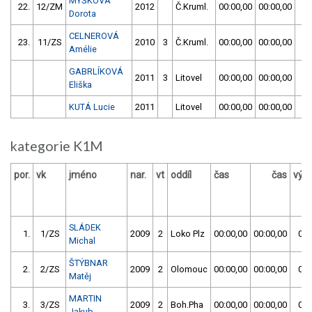
MYŠKOVÁ
22.
12/ZM
2012
Č.Kruml.
00:00,00
00:00,00
01
Dorota
CELNEROVÁ
23.
11/ZS
2010
3
Č.Kruml.
00:00,00
00:00,00
01
Amélie
GABRLÍKOVÁ
2011
3
Litovel
00:00,00
00:00,00
Eliška
KUTÁ Lucie
2011
Litovel
00:00,00
00:00,00
kategorie K1M
por.
vk
jméno
nar.
vt
oddíl
čas
čas
výs
SLÁDEK
1.
1/ZS
2009
2
Loko Plz
00:00,00
00:00,00
00:
Michal
ŠTÝBNAR
2.
2/ZS
2009
2
Olomouc
00:00,00
00:00,00
00:
Matěj
MARTIN
3.
3/ZS
2009
2
Boh.Pha
00:00,00
00:00,00
00:
Jakub