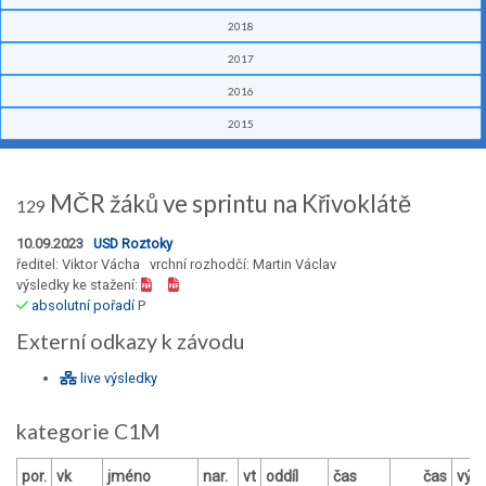
2018
2017
2016
2015
MČR žáků ve sprintu na Křivoklátě
129
10.09.2023
USD Roztoky
ředitel: Viktor Vácha vrchní rozhodčí: Martin Václav
výsledky ke stažení:
absolutní pořadí
P
Externí odkazy k závodu
live výsledky
kategorie C1M
por.
vk
jméno
nar.
vt
oddíl
čas
čas
výs