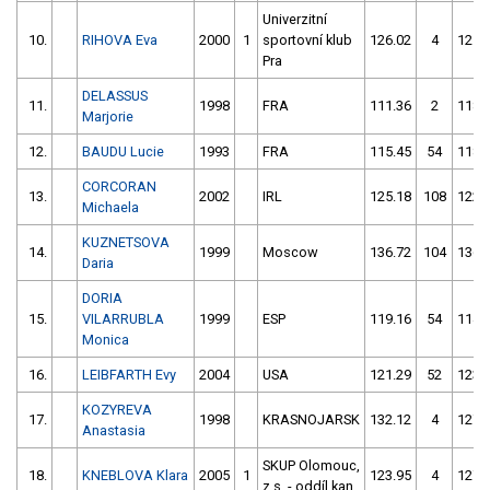
Univerzitní
10.
RIHOVA Eva
2000
1
sportovní klub
126.02
4
125.
Pra
DELASSUS
11.
1998
FRA
111.36
2
118.
Marjorie
12.
BAUDU Lucie
1993
FRA
115.45
54
118.
CORCORAN
13.
2002
IRL
125.18
108
122.
Michaela
KUZNETSOVA
14.
1999
Moscow
136.72
104
136.
Daria
DORIA
15.
VILARRUBLA
1999
ESP
119.16
54
114.
Monica
16.
LEIBFARTH Evy
2004
USA
121.29
52
123.
KOZYREVA
17.
1998
KRASNOJARSK
132.12
4
127.
Anastasia
SKUP Olomouc,
18.
KNEBLOVA Klara
2005
1
123.95
4
127.
z.s. - oddíl kan