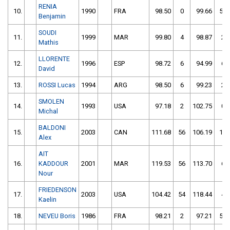
RENIA
10.
1990
FRA
98.50
0
99.66
50
Benjamin
SOUDI
11.
1999
MAR
99.80
4
98.87
2
Mathis
LLORENTE
12.
1996
ESP
98.72
6
94.99
6
David
13.
ROSSI Lucas
1994
ARG
98.50
6
99.23
2
SMOLEN
14.
1993
USA
97.18
2
102.75
0
Michal
BALDONI
15.
2003
CAN
111.68
56
106.19
10
Alex
AIT
16.
KADDOUR
2001
MAR
119.53
56
113.70
6
Nour
FRIEDENSON
17.
2003
USA
104.42
54
118.44
4
Kaelin
18.
NEVEU Boris
1986
FRA
98.21
2
97.21
50