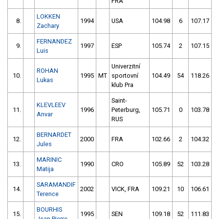
FRA
LOKKEN
8.
1994
USA
104.98
6
107.17
Zachary
FERNANDEZ
9.
1997
ESP
105.74
2
107.15
Luis
Univerzitní
ROHAN
10.
1995
MT
sportovní
104.49
54
118.26
1
Lukas
klub Pra
Saint-
KLEVLEEV
11.
1996
Peterburg,
105.71
0
103.78
Anvar
RUS
BERNARDET
12.
2000
FRA
102.66
2
104.32
Jules
MARINIC
13.
1990
CRO
105.89
52
103.28
Matija
SARAMANDIF
14.
2002
VICK, FRA
109.21
10
106.61
Terence
BOURHIS
15.
1995
SEN
109.18
52
111.83
Jean Pierre