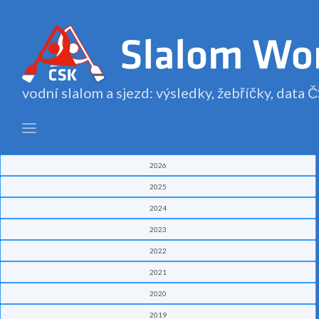
vodní slalom a sjezd: výsledky, žebříčky, data
2026
2025
2024
2023
2022
2021
2020
2019