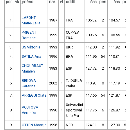
por.
vk
jméno
nar.
vt
oddíl
čas
pen
čas
pen
LAFONT
1.
1987
FRA
106.32
2
104.57
2
Marie-Zelia
PRIGENT
CUPPEV,
2.
1999
109.25
6
108.55
2
Romane
FRA
3.
US Viktoriia
1993
UKR
112.00
2
111.92
0
4.
SATILA Ana
1996
BRA
111.96
54
110.31
4
CHOURRAUT
5.
1983
ESP
127.72
2
118.30
2
Maialen
BEKOVA
TJ DUKLA
6.
2002
1
110.93
0
117.19
4
Katerina
Praha
7.
ARREGUI Olatz
1999
ESP
117.65
54
121.87
6
Univerzitní
VOJTOVA
8.
1990
1
sportovní
117.75
6
126.87
2
Veronika
klub Pra
9.
OTTEN Maartje
1996
NED
124.31
8
127.90
58