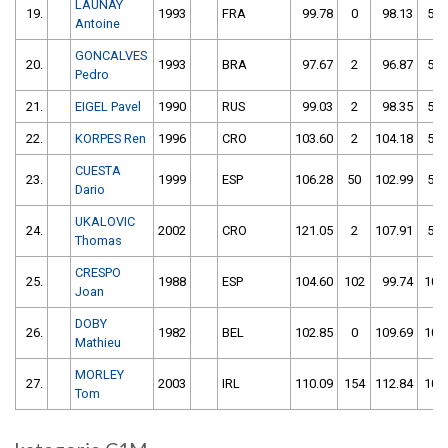
LAUNAY
19.
1993
FRA
99.78
0
98.13
50
Antoine
GONCALVES
20.
1993
BRA
97.67
2
96.87
52
Pedro
21.
EIGEL Pavel
1990
RUS
99.03
2
98.35
52
22.
KORPES Ren
1996
CRO
103.60
2
104.18
52
CUESTA
23.
1999
ESP
106.28
50
102.99
54
Dario
UKALOVIC
24.
2002
CRO
121.05
2
107.91
56
Thomas
CRESPO
25.
1988
ESP
104.60
102
99.74
104
Joan
DOBY
26.
1982
BEL
102.85
0
109.69
102
Mathieu
MORLEY
27.
2003
IRL
110.09
154
112.84
104
Tom