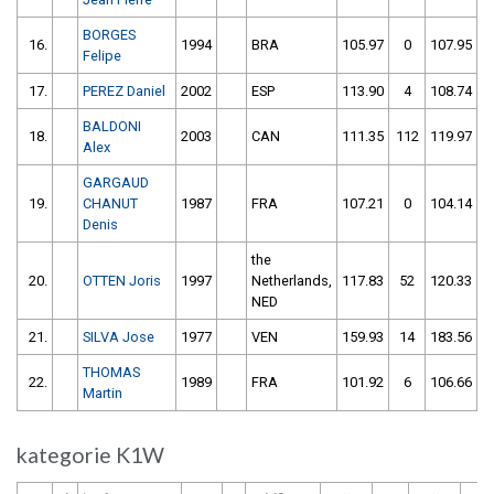
BORGES
16.
1994
BRA
105.97
0
107.95
Felipe
17.
PEREZ Daniel
2002
ESP
113.90
4
108.74
BALDONI
18.
2003
CAN
111.35
112
119.97
Alex
GARGAUD
19.
CHANUT
1987
FRA
107.21
0
104.14
Denis
the
20.
OTTEN Joris
1997
Netherlands,
117.83
52
120.33
NED
21.
SILVA Jose
1977
VEN
159.93
14
183.56
THOMAS
22.
1989
FRA
101.92
6
106.66
1
Martin
kategorie K1W