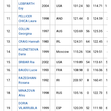
LEIBFARTH
10.
2004
USA
131.24
50
114.71
154
Evy
PELLICER
11.
1998
AND
121.44
0
124.59
2
CHICA Laura
COLLIN
12.
1997
AUS
120.69
56
125.35
4
Georgina
13.
CRAIG Hannah
1983
IRL
124.31
64
122.45
8
KUZNETSOVA
14.
1999
Moscow
115.26
104
129.51
4
Daria
15.
SRIBAR Ria
2002
USA
119.89
54
113.61
50
16.
BAUDU Lucie
1993
FRA
108.98
0
116.06
54
RAZEGHIAN
17.
1992
IRI
203.97
8
160.41
10
Roxana
MINAZOVA
18.
1998
RUS
135.16
0
122.73
50
Alsu
DORIA
19.
VILARRUBLA
1999
ESP
120.39
52
111.93
62