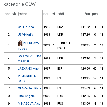
kategorie C1W
por.
vk
jméno
nar.
vt
oddíl
čas
pen
č
1.
SATILA Ana
1996
BRA
111.72
4
113.
2.
US Viktoriia
1993
UKR
117.29
0
119.
KNEBLOVA
TJ DUKLA
3.
2003
1
120.25
2
120.
Praha
Tereza
DOBROTVORSKA
4.
1993
UKR
127.70
2
121.
Viktoriia
5.
LAZKANO Miren
1997
ESP
129.69
62
114.
VILARRUBLA
6.
1992
ESP
119.35
54
114.
Nuria
7.
OLAZABAL Klara
1998
ESP
125.03
6
114.
8.
HUG Angele
2000
FRA
112.75
6
116.
9.
MINAZOVA Alsu
1998
RUS
133.09
4
134.