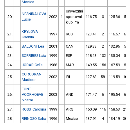
Monica
Univerzitní
NESNIDALOVA
20.
2002
1
sportovní
116.75
0
125.36
50
Lucie
klub Pra
KRYLOVA
21.
1997
RUS
123.41
2
116.67
60
Kseniia
22.
BALDONI Lea
2001
CAN
129.33
2
132.96
58
23.
SORRIBES Laia
1999
ESP
118.13
102
135.04
56
24.
JODAR Celia
1988
MAR
149.55
156
167.59
54
CORCORAN
25.
2002
IRL
127.63
58
119.59
104
Madison
FONT
26.
VOORHOEVE
2003
AND
171.47
6
195.54
60
Noemi
27.
ROSSI Carolina
1999
ARG
160.09
116
158.63
214
28.
REINOSO Sofia
1996
Mexico
137.91
4
134.19
308