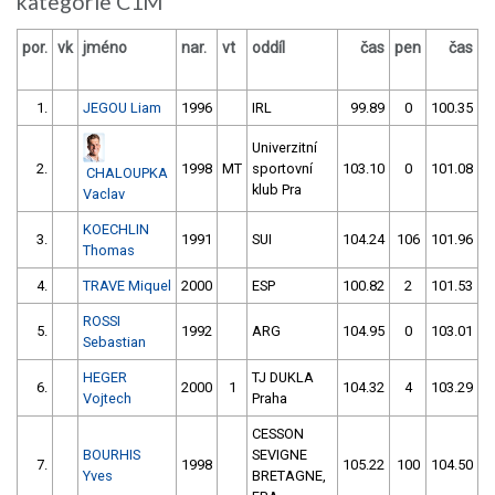
kategorie C1M
por.
vk
jméno
nar.
vt
oddíl
čas
pen
čas
p
1.
JEGOU Liam
1996
IRL
99.89
0
100.35
Univerzitní
2.
1998
MT
sportovní
103.10
0
101.08
CHALOUPKA
klub Pra
Vaclav
KOECHLIN
3.
1991
SUI
104.24
106
101.96
Thomas
4.
TRAVE Miquel
2000
ESP
100.82
2
101.53
ROSSI
5.
1992
ARG
104.95
0
103.01
Sebastian
HEGER
TJ DUKLA
6.
2000
1
104.32
4
103.29
Vojtech
Praha
CESSON
BOURHIS
SEVIGNE
7.
1998
105.22
100
104.50
Yves
BRETAGNE,