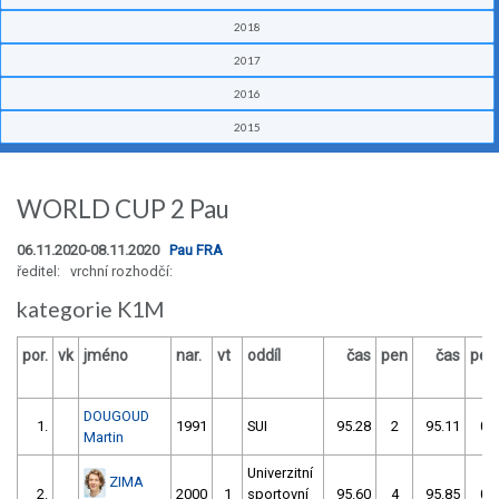
2018
2017
2016
2015
WORLD CUP 2 Pau
06.11.2020-08.11.2020
Pau FRA
ředitel: vrchní rozhodčí:
kategorie K1M
por.
vk
jméno
nar.
vt
oddíl
čas
pen
čas
pen
DOUGOUD
1.
1991
SUI
95.28
2
95.11
0
Martin
Univerzitní
ZIMA
2.
2000
1
sportovní
95.60
4
95.85
0