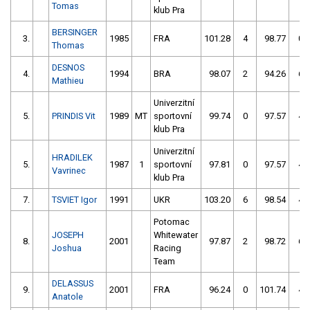
Tomas
klub Pra
BERSINGER
3.
1985
FRA
101.28
4
98.77
0
Thomas
DESNOS
4.
1994
BRA
98.07
2
94.26
6
Mathieu
Univerzitní
5.
PRINDIS Vit
1989
MT
sportovní
99.74
0
97.57
4
klub Pra
Univerzitní
HRADILEK
5.
1987
1
sportovní
97.81
0
97.57
4
Vavrinec
klub Pra
7.
TSVIET Igor
1991
UKR
103.20
6
98.54
4
Potomac
JOSEPH
Whitewater
8.
2001
97.87
2
98.72
6
Joshua
Racing
Team
DELASSUS
9.
2001
FRA
96.24
0
101.74
4
Anatole