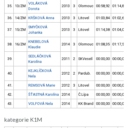
VOLÁKOVÁ
35.
13/ZM
2013
3
Olomouc
00:58,92
01:14,84
Dorota
36.
14/ZM
KRŠKOVÁ Anna
2013
3
Litovel
01:03,84
01:02,64
SMYČKOVÁ
37.
15/ZM
2013
3
Litovel
01:14,38
01:04,03
Johanka
KNEBELOVÁ
38.
16/ZM
2014
3
Olomouc
01:08,35
01:17,56
Klaudie
SEDLÁČKOVÁ
39.
2011
2
SKVeselí
00:00,00
00:00,00
Karolína
KEJKLÍČKOVÁ
40.
2012
2
Pardub.
00:00,00
00:00,00
Nela
41.
REMSOVÁ Marie
2012
3
Litovel
00:00,00
00:00,00
42.
ŠŤASTNÁ Karolína
2014
Č.Lípa
00:00,00
00:00,00
43.
VOLFOVÁ Nela
2014
KK Brand
00:00,00
00:00,00
kategorie K1M