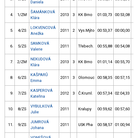
Daniela
ŠAMÁNKOVÁ
4.
1/ZM
2013
3
KK Brno
01:03,73
00:53,08
0
Klára
LOKVENCOVÁ
5.
4/ZS
2011
2
Vys.Mýto
00:53,37
00:00,00
0
Anežka
SAMKOVÁ
6.
5/ZS
2011
Třebech.
00:55,88
00:54,08
0
Valerie
NEKUDOVÁ
7.
2/ZM
2013
3
KK Brno
01:01,14
00:55,70
0
Klára
KAŠPARŮ
8.
6/ZS
2011
3
Olomouc
00:58,35
00:57,15
0
Emma
KASPEROVÁ
9.
7/ZS
2012
3
Č.Kruml.
00:57,34
02:04,33
0
Kateřina
VYBULKOVÁ
10.
8/ZS
2011
Kralupy
00:59,62
00:57,60
0
Julie
JUMROVÁ
11.
9/ZS
2011
USK Pha
00:58,57
01:00,94
0
Johana
VONEŠOVÁ