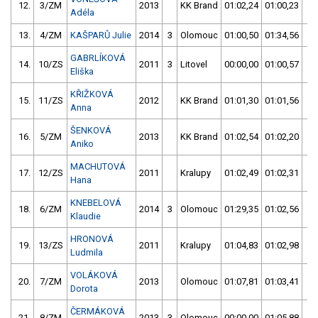
12.
3/ZM
2013
KK Brand
01:02,24
01:00,23
0
Adéla
13.
4/ZM
KAŠPARŮ Julie
2014
3
Olomouc
01:00,50
01:34,56
0
GABRLÍKOVÁ
14.
10/ZS
2011
3
Litovel
00:00,00
01:00,57
0
Eliška
KŘIŽKOVÁ
15.
11/ZS
2012
KK Brand
01:01,30
01:01,56
0
Anna
ŠENKOVÁ
16.
5/ZM
2013
KK Brand
01:02,54
01:02,20
0
Aniko
MACHUTOVÁ
17.
12/ZS
2011
Kralupy
01:02,49
01:02,31
0
Hana
KNEBELOVÁ
18.
6/ZM
2014
3
Olomouc
01:29,35
01:02,56
0
Klaudie
HRONOVÁ
19.
13/ZS
2011
Kralupy
01:04,83
01:02,98
0
Ludmila
VOLÁKOVÁ
20.
7/ZM
2013
Olomouc
01:07,81
01:03,41
0
Dorota
ČERMÁKOVÁ
21.
8/ZM
2013
3
Olomouc
00:00,00
01:05,88
0