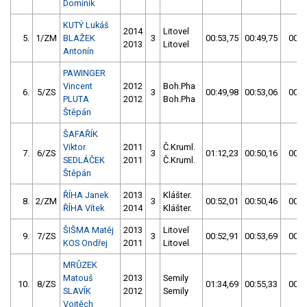
Dominik
KUTÝ Lukáš
2014
Litovel
5.
1/ZM
BLAŽEK
3
00:53,75
00:49,75
00:4
2013
Litovel
Antonín
PAWINGER
Vincent
2012
Boh.Pha
6.
5/ZS
3
00:49,98
00:53,06
00:4
PLUTA
2012
Boh.Pha
Štěpán
ŠAFAŘÍK
Viktor
2011
Č.Kruml.
7.
6/ZS
3
01:12,23
00:50,16
00:5
SEDLÁČEK
2011
Č.Kruml.
Štěpán
ŘÍHA Janek
2013
Klášter.
8.
2/ZM
3
00:52,01
00:50,46
00:5
ŘÍHA Vítek
2014
Klášter.
ŠIŠMA Matěj
2013
Litovel
9.
7/ZS
3
00:52,91
00:53,69
00:5
KOS Ondřej
2011
Litovel
MRŮZEK
Matouš
2013
Semily
10.
8/ZS
01:34,69
00:55,33
00:5
SLAVÍK
2012
Semily
Vojtěch