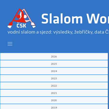
vodní slalom a sjezd: výsledky, žebříčky, data
2026
2025
2024
2023
2022
2021
2020
2019