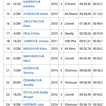
KASPEROVÁ
14.
13/ZS
2012
3
Č.Kruml.
00:49,42
00:51,00
Kateřina
15.
2/ZM
VONEŠOVÁ Adéla
2013
KK Brand
00:49,69
01:15,90
ZAPLETALOVÁ
16.
3/ZM
2013
3
Litovel
01:38,41
00:49,95
Klára
17.
4/ZM
PAULŮ Erika
2013
3
Semily
00:50,26
00:57,88
18.
14/ZS
JUMROVÁ Johana
2011
USK Pha
00:51,21
00:50,79
19.
5/ZM
NEKUDOVÁ Klára
2013
3
KK Brno
00:53,76
00:53,01
MACHÁČKOVÁ
20.
6/ZM
2013
3
Litovel
00:53,42
00:53,02
Nikol
KUČEROVÁ
21.
7/ZM
2014
3
Olomouc
00:00,00
00:53,32
Simona
ČERMÁKOVÁ
22.
8/ZM
2013
3
Olomouc
00:56,95
00:53,56
Anežka
ŠOTOLOVÁ Radka
23.
15/ZS
2012
3
Litovel
00:54,49
00:54,28
Abigail
24.
9/ZM
KAŠPARŮ Julie
2014
3
Olomouc
00:56,10
00:54,28