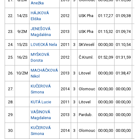
Anežka
HÁJKOVÁ
22.
14/ZS
2012
USK Pha
01:17,27
01:09,38
0
Eliška
JENEŠOVÁ
23.
9/ZM
2013
USK Pha
01:15,32
01:09,74
0
Magdaléna
24.
15/ZS
LOVECKÁ Nela
2011
3
SKVeselí
00:00,00
01:10,54
0
MYŠKOVÁ
25.
16/ZS
2012
Č.Kruml.
01:52,09
01:31,59
0
Dorota
MACHÁČKOVÁ
26.
10/ZM
2013
3
Litovel
00:00,00
01:38,47
0
Nikol
KUČEROVÁ
27.
2014
3
Olomouc
00:00,00
00:00,00
5
Simona
28.
KUTÁ Lucie
2011
3
Litovel
00:00,00
00:00,00
5
VAŠINOVÁ
29.
2013
3
Pardub.
00:00,00
00:00,00
5
Magdalena
KUČEROVÁ
30.
2014
3
Olomouc
00:00,00
00:00,00
5
Simona