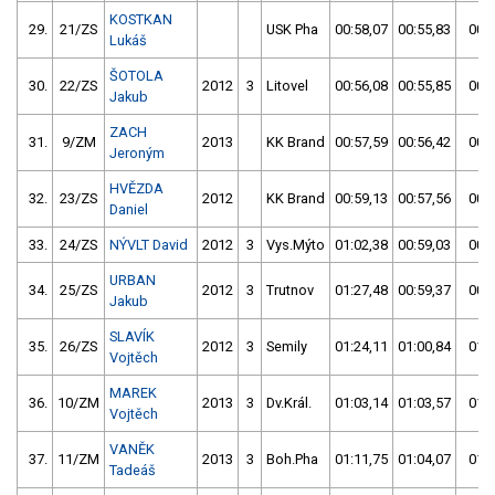
KOSTKAN
29.
21/ZS
USK Pha
00:58,07
00:55,83
00:5
Lukáš
ŠOTOLA
30.
22/ZS
2012
3
Litovel
00:56,08
00:55,85
00:5
Jakub
ZACH
31.
9/ZM
2013
KK Brand
00:57,59
00:56,42
00:5
Jeroným
HVĚZDA
32.
23/ZS
2012
KK Brand
00:59,13
00:57,56
00:5
Daniel
33.
24/ZS
NÝVLT David
2012
3
Vys.Mýto
01:02,38
00:59,03
00:5
URBAN
34.
25/ZS
2012
3
Trutnov
01:27,48
00:59,37
00:5
Jakub
SLAVÍK
35.
26/ZS
2012
3
Semily
01:24,11
01:00,84
01:0
Vojtěch
MAREK
36.
10/ZM
2013
3
Dv.Král.
01:03,14
01:03,57
01:0
Vojtěch
VANĚK
37.
11/ZM
2013
3
Boh.Pha
01:11,75
01:04,07
01:0
Tadeáš