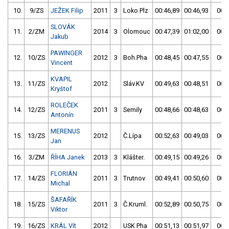
10.
9/ZS
JEŽEK Filip
2011
3
Loko Plz
00:46,89
00:46,93
00:4
SLOVÁK
11.
2/ZM
2014
3
Olomouc
00:47,39
01:02,00
00:4
Jakub
PAWINGER
12.
10/ZS
2012
3
Boh.Pha
00:48,45
00:47,55
00:4
Vincent
KVAPIL
13.
11/ZS
2012
Sláv.KV
00:49,63
00:48,51
00:4
Kryštof
ROLEČEK
14.
12/ZS
2011
3
Semily
00:48,66
00:48,63
00:4
Antonín
MERENUS
15.
13/ZS
2012
Č.Lípa
00:52,63
00:49,03
00:4
Jan
16.
3/ZM
ŘÍHA Janek
2013
3
Klášter.
00:49,15
00:49,26
00:4
FLORIÁN
17.
14/ZS
2011
3
Trutnov
00:49,41
00:50,60
00:4
Michal
ŠAFAŘÍK
18.
15/ZS
2011
3
Č.Kruml.
00:52,89
00:50,75
00:5
Viktor
19.
16/ZS
KRÁL Vít
2012
USK Pha
00:51,13
00:51,97
00:5