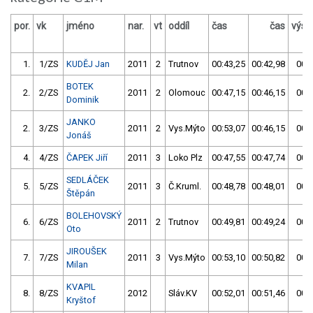
por.
vk
jméno
nar.
vt
oddíl
čas
čas
výsl
1.
1/ZS
KUDĚJ Jan
2011
2
Trutnov
00:43,25
00:42,98
00:4
BOTEK
2.
2/ZS
2011
2
Olomouc
00:47,15
00:46,15
00:4
Dominik
JANKO
2.
3/ZS
2011
2
Vys.Mýto
00:53,07
00:46,15
00:4
Jonáš
4.
4/ZS
ČAPEK Jiří
2011
3
Loko Plz
00:47,55
00:47,74
00:4
SEDLÁČEK
5.
5/ZS
2011
3
Č.Kruml.
00:48,78
00:48,01
00:4
Štěpán
BOLEHOVSKÝ
6.
6/ZS
2011
2
Trutnov
00:49,81
00:49,24
00:4
Oto
JIROUŠEK
7.
7/ZS
2011
3
Vys.Mýto
00:53,10
00:50,82
00:5
Milan
KVAPIL
8.
8/ZS
2012
Sláv.KV
00:52,01
00:51,46
00:5
Kryštof