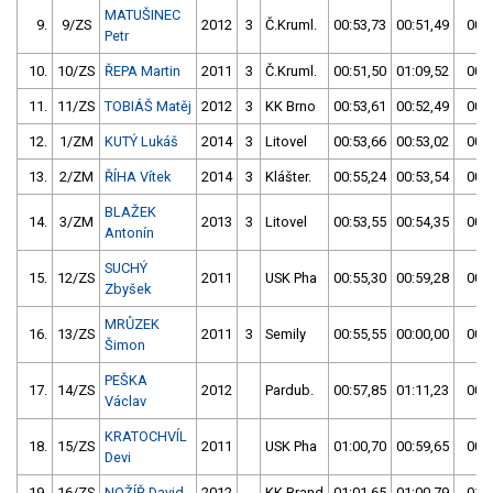
MATUŠINEC
9.
9/ZS
2012
3
Č.Kruml.
00:53,73
00:51,49
00:5
Petr
10.
10/ZS
ŘEPA Martin
2011
3
Č.Kruml.
00:51,50
01:09,52
00:5
11.
11/ZS
TOBIÁŠ Matěj
2012
3
KK Brno
00:53,61
00:52,49
00:5
12.
1/ZM
KUTÝ Lukáš
2014
3
Litovel
00:53,66
00:53,02
00:5
13.
2/ZM
ŘÍHA Vítek
2014
3
Klášter.
00:55,24
00:53,54
00:5
BLAŽEK
14.
3/ZM
2013
3
Litovel
00:53,55
00:54,35
00:5
Antonín
SUCHÝ
15.
12/ZS
2011
USK Pha
00:55,30
00:59,28
00:5
Zbyšek
MRŮZEK
16.
13/ZS
2011
3
Semily
00:55,55
00:00,00
00:5
Šimon
PEŠKA
17.
14/ZS
2012
Pardub.
00:57,85
01:11,23
00:5
Václav
KRATOCHVÍL
18.
15/ZS
2011
USK Pha
01:00,70
00:59,65
00:5
Devi
19.
16/ZS
NOŽÍŘ David
2012
KK Brand
01:01,65
01:00,79
01:0