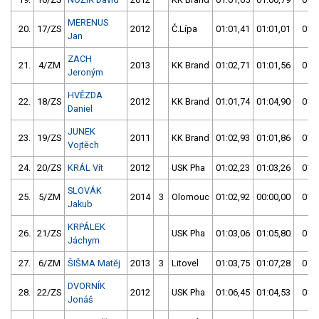
MERENUS
20.
17/ZS
2012
Č.Lípa
01:01,41
01:01,01
01:0
Jan
ZACH
21.
4/ZM
2013
KK Brand
01:02,71
01:01,56
01:0
Jeroným
HVĚZDA
22.
18/ZS
2012
KK Brand
01:01,74
01:04,90
01:0
Daniel
JUNEK
23.
19/ZS
2011
KK Brand
01:02,93
01:01,86
01:0
Vojtěch
24.
20/ZS
KRÁL Vít
2012
USK Pha
01:02,23
01:03,26
01:0
SLOVÁK
25.
5/ZM
2014
3
Olomouc
01:02,92
00:00,00
01:0
Jakub
KRPÁLEK
26.
21/ZS
USK Pha
01:03,06
01:05,80
01:0
Jáchym
27.
6/ZM
ŠIŠMA Matěj
2013
3
Litovel
01:03,75
01:07,28
01:0
DVORNÍK
28.
22/ZS
2012
USK Pha
01:06,45
01:04,53
01:0
Jonáš