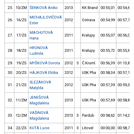
25.
10/ZM
ŠENKOVÁ Aniko
2013
KK Brand
00:55,01
00:54,64
MICHAJLOVIČOVÁ
26.
16/ZS
2012
Ostrava
00:54,99
00:57,73
Ester
MACHUTOVÁ
27.
17/ZS
2011
Kralupy
00:55,07
00:56,00
Hana
HRONOVÁ
28.
18/ZS
2011
Kralupy
00:55,72
00:55,64
Ludmila
29.
19/ZS
MYŠKOVÁ Dorota
2012
3
Č.Kruml.
00:56,39
01:13,88
30.
20/ZS
HÁJKOVÁ Eliška
2012
USK Pha
00:58,34
00:57,19
SLEZÁKOVÁ
31.
21/ZS
2012
USK Pha
00:57,39
00:59,37
Matylda
JENEŠOVÁ
32.
11/ZM
2013
USK Pha
00:57,69
00:58,87
Magdaléna
VAŠINOVÁ
33.
12/ZM
2013
3
Pardub.
00:58,62
01:14,20
Magdalena
34.
22/ZS
KUTÁ Lucie
2011
3
Litovel
00:00,00
00:58,74