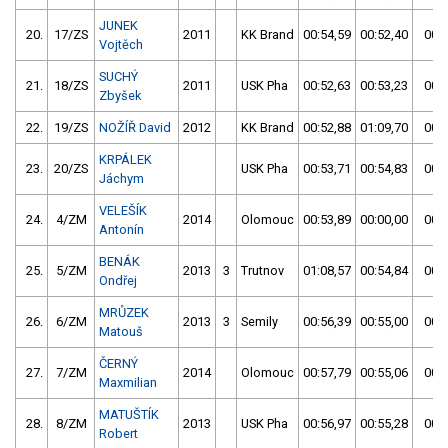
JUNEK
20.
17/ZS
2011
KK Brand
00:54,59
00:52,40
00:5
Vojtěch
SUCHÝ
21.
18/ZS
2011
USK Pha
00:52,63
00:53,23
00:5
Zbyšek
22.
19/ZS
NOŽÍŘ David
2012
KK Brand
00:52,88
01:09,70
00:5
KRPÁLEK
23.
20/ZS
USK Pha
00:53,71
00:54,83
00:5
Jáchym
VELEŠÍK
24.
4/ZM
2014
Olomouc
00:53,89
00:00,00
00:5
Antonín
BENÁK
25.
5/ZM
2013
3
Trutnov
01:08,57
00:54,84
00:5
Ondřej
MRŮZEK
26.
6/ZM
2013
3
Semily
00:56,39
00:55,00
00:5
Matouš
ČERNÝ
27.
7/ZM
2014
Olomouc
00:57,79
00:55,06
00:5
Maxmilian
MATUŠTÍK
28.
8/ZM
2013
USK Pha
00:56,97
00:55,28
00:5
Robert