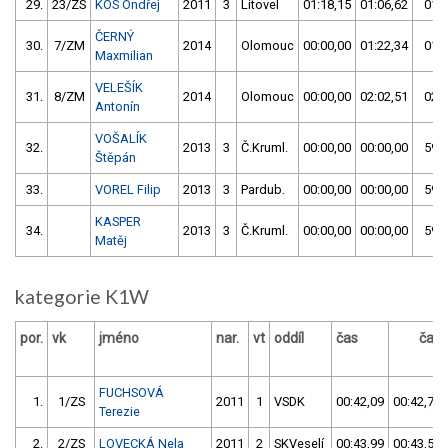
29.
23/ZS
KOS Ondřej
2011
3
Litovel
01:18,15
01:06,62
01:0
ČERNÝ
30.
7/ZM
2014
Olomouc
00:00,00
01:22,34
01:2
Maxmilian
VELEŠÍK
31.
8/ZM
2014
Olomouc
00:00,00
02:02,51
02:0
Antonín
VOŠALÍK
32.
2013
3
Č.Kruml.
00:00,00
00:00,00
59:5
Štěpán
33.
VOREL Filip
2013
3
Pardub.
00:00,00
00:00,00
59:5
KASPER
34.
2013
3
Č.Kruml.
00:00,00
00:00,00
59:5
Matěj
kategorie K1W
por.
vk
jméno
nar.
vt
oddíl
čas
čas
FUCHSOVÁ
1.
1/ZS
2011
1
VSDK
00:42,09
00:42,78
Terezie
2.
2/ZS
LOVECKÁ Nela
2011
2
SKVeselí
00:43,99
00:43,56