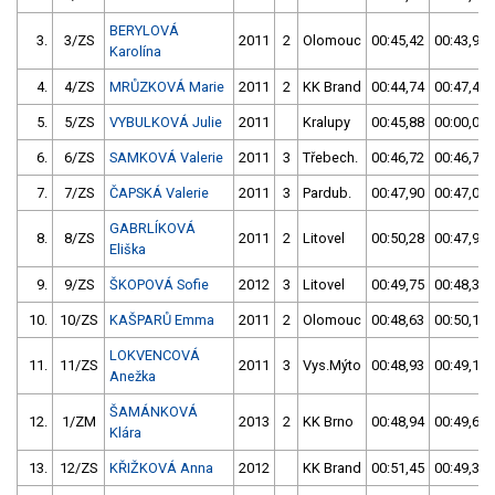
BERYLOVÁ
3.
3/ZS
2011
2
Olomouc
00:45,42
00:43,93
Karolína
4.
4/ZS
MRŮZKOVÁ Marie
2011
2
KK Brand
00:44,74
00:47,41
5.
5/ZS
VYBULKOVÁ Julie
2011
Kralupy
00:45,88
00:00,00
6.
6/ZS
SAMKOVÁ Valerie
2011
3
Třebech.
00:46,72
00:46,73
7.
7/ZS
ČAPSKÁ Valerie
2011
3
Pardub.
00:47,90
00:47,04
GABRLÍKOVÁ
8.
8/ZS
2011
2
Litovel
00:50,28
00:47,98
Eliška
9.
9/ZS
ŠKOPOVÁ Sofie
2012
3
Litovel
00:49,75
00:48,39
10.
10/ZS
KAŠPARŮ Emma
2011
2
Olomouc
00:48,63
00:50,13
LOKVENCOVÁ
11.
11/ZS
2011
3
Vys.Mýto
00:48,93
00:49,18
Anežka
ŠAMÁNKOVÁ
12.
1/ZM
2013
2
KK Brno
00:48,94
00:49,62
Klára
13.
12/ZS
KŘIŽKOVÁ Anna
2012
KK Brand
00:51,45
00:49,30