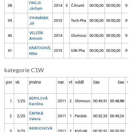
FIKEJS
38.
2014
3
Č.Kruml.
00:00,00
00:00,00
59:5
Jáchym
VYHNÁNEK
39.
2013
Tech.Pha
00:00,00
00:00,00
59:5
Jiří
VELEŠÍK
40.
2014
Olomouc
00:00,00
00:00,00
59:5
Antonín
KRATOCHVÍL
41.
2013
USK Pha
00:00,00
00:00,00
59:5
Mika
kategorie C1W
por.
vk
jméno
nar.
vt
oddíl
čas
čas
vý
BERYLOVÁ
1.
1/ZS
2011
2
Olomouc
00:49,91
00:48,88
0
Karolína
ČAPSKÁ
2.
2/ZS
2011
1
Pardub.
00:52,33
00:49,26
0
Valerie
INDRUCHOVÁ
3.
3/ZS
2011
2
KVS HK
00:50,91
00:50,30
0