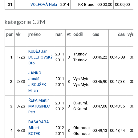
31.
VOLFOVÁ Nela
2014
KK Brand
00:00,00
00:00,00
5
kategorie C2M
por.
vk
jméno
nar.
vt
oddíl
čas
čas
výsl
KUDĚJ Jan
2011
Trutnov
1.
1/ZS
BOLEHOVSKÝ
3
00:46,22
00:45,08
00:4
2011
Trutnov
Oto
JANKO
Jonáš
2011
Vys.Mýto
2.
2/ZS
3
00:46,90
00:47,33
00:4
JIROUŠEK
2011
Vys.Mýto
Milan
ŘEPA Martin
2011
Č.Kruml.
3.
3/ZS
MATUŠINEC
3
00:47,08
00:48,36
00:4
2012
Č.Kruml.
Petr
BASARABA
Albert
2012
Olomouc
4.
4/ZS
3
00:49,13
00:48,44
00:4
BOTEK
2011
Olomouc