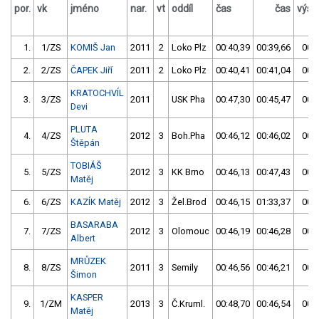
por.
vk
jméno
nar.
vt
oddíl
čas
čas
výsl
1.
1/ZS
KOMIŠ Jan
2011
2
Loko Plz
00:40,39
00:39,66
00:3
2.
2/ZS
ČAPEK Jiří
2011
2
Loko Plz
00:40,41
00:41,04
00:4
KRATOCHVÍL
3.
3/ZS
2011
USK Pha
00:47,30
00:45,47
00:4
Devi
PLUTA
4.
4/ZS
2012
3
Boh.Pha
00:46,12
00:46,02
00:4
Štěpán
TOBIÁŠ
5.
5/ZS
2012
3
KK Brno
00:46,13
00:47,43
00:4
Matěj
6.
6/ZS
KAZÍK Matěj
2012
3
Žel.Brod
00:46,15
01:33,37
00:4
BASARABA
7.
7/ZS
2012
3
Olomouc
00:46,19
00:46,28
00:4
Albert
MRŮZEK
8.
8/ZS
2011
3
Semily
00:46,56
00:46,21
00:4
Šimon
KASPER
9.
1/ZM
2013
3
Č.Kruml.
00:48,70
00:46,54
00:4
Matěj