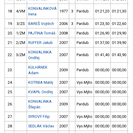
KONVALINKOVÁ
18.
4/VM
1977
3
Pardub.
01:21,20
01:21,30
0
Irena
19.
3/ZS
BAREŠ Vojtěch
2006
3
Pardub.
01:23,50
01:22,60
0
20.
1/ZM
PAJTINA Tomáš
2008
Pardub.
01:26,90
01:29,90
0
21.
2/ZM
RUFFER Jakub
2007
Pardub.
01:37,00
01:39,90
0
KONVALINKA
22.
3/ZM
2007
Pardub.
01:41,40
01:43,90
0
Ondřej
KULHÁNEK
23.
2009
Pardub.
00:00,00
00:00,00
5
Adam
24.
KOTRBA Matěj
2007
Vys.Mýto
00:00,00
00:00,00
5
25.
KVAPIL Ondřej
2007
Vys.Mýto
00:00,00
00:00,00
5
KONVALINKA
26.
2009
Pardub.
00:00,00
00:00,00
5
Šťepán
27.
SYROVÝ Filip
2007
Vys.Mýto
00:00,00
00:00,00
5
28.
SEDLÁK Václav
2007
Vys.Mýto
00:00,00
00:00,00
5