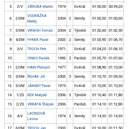
5.
2/V
ZÁRUBA Martin
1974
Dv.Král.
01:00,00
00:59,20
0
VODRÁŽKA
6.
2/DM
2004
2
Semily
01:00,50
01:00,60
0
Matěj
7.
3/DM
VIRAGH Tomáš
2004
2
Týniště
01:02,60
01:02,90
0
8.
4/DM
HYNEK Pavel
2003
2
Semily
01:03,90
01:06,70
0
9.
3/V
TROCH Petr
1971
Dv.Král.
01:04,20
01:06,10
0
10.
CINKO Radek
1993
2
Pardub.
01:05,70
01:07,60
0
11.
2/VM
HAIN Přemysl
1977
Dv.Král.
01:08,90
01:10,00
0
12.
5/DM
ŘEHÁK Jiří
2003
3
Semily
01:10,70
01:09,50
0
13.
3/VM
JÁNSKÝ Pavel
1975
Dv.Král.
01:10,00
01:10,30
0
14.
1/ZS
BEK Matyáš
2006
3
Týniště
01:10,40
01:11,80
0
15.
2/ZS
VRBATA Štěpán
2006
Pardub.
01:14,10
01:12,80
0
LACINOVÁ
16.
4/V
1974
2
Semily
01:14,30
01:14,30
0
Leona
17.
6/DM
TROCH Jan
2003
Dv.Král.
01:16,00
01:21,50
0