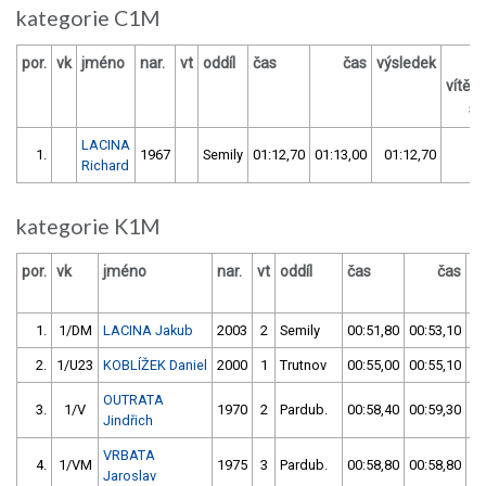
kategorie C1M
por.
vk
jméno
nar.
vt
oddíl
čas
čas
výsledek
vítěz
s 
LACINA
1.
1967
Semily
01:12,70
01:13,00
01:12,70
Richard
kategorie K1M
por.
vk
jméno
nar.
vt
oddíl
čas
čas
vý
1.
1/DM
LACINA Jakub
2003
2
Semily
00:51,80
00:53,10
0
2.
1/U23
KOBLÍŽEK Daniel
2000
1
Trutnov
00:55,00
00:55,10
0
OUTRATA
3.
1/V
1970
2
Pardub.
00:58,40
00:59,30
0
Jindřich
VRBATA
4.
1/VM
1975
3
Pardub.
00:58,80
00:58,80
0
Jaroslav