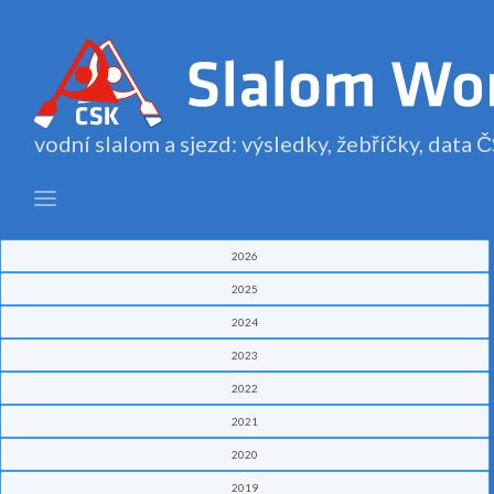
vodní slalom a sjezd: výsledky, žebříčky, data
2026
2025
2024
2023
2022
2021
2020
2019