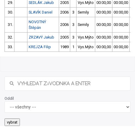
29.
SEDLÁK Jakub
2005
Vys.Mýto
00:00,00
00:00,00
5
30.
SLAVÍK Daniel
2006
3
Semily
00:00,00
00:00,00
5
NOVOTNÝ
31.
2006
3
Semily
00:00,00
00:00,00
5
Štěpán
32.
ZRZAVÝ Jakub
2005
3
Vys.Mýto
00:00,00
00:00,00
5
33.
KREJZA Filip
1989
1
Vys.Mýto
00:00,00
00:00,00
5
Oddíl