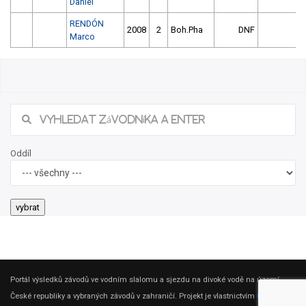
Daniel
RENDÓN
2008
2
Boh.Pha
DNF
Marco
Oddíl
Portál výsledků závodů ve vodním slalomu a sjezdu na divoké vodě na území
České republiky a vybraných závodů v zahraničí. Projekt je vlastnictvím
ČSK DV
.