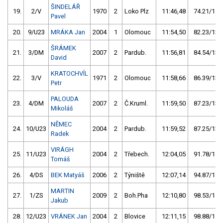
ŠINDELÁŘ
19.
2/V
1970
2
Loko Plz
11:46,48
74.21/11,
Pavel
20.
9/U23
MRÁKA Jan
2004
1
Olomouc
11:54,50
82.23/13,
ŠRÁMEK
21.
3/DM
2007
2
Pardub.
11:56,81
84.54/13,
David
KRATOCHVÍL
22.
3/V
1971
2
Olomouc
11:58,66
86.39/13,
Petr
PALOUDA
23.
4/DM
2007
2
Č.Kruml.
11:59,50
87.23/13,
Mikoláš
NĚMEC
24.
10/U23
2004
2
Pardub.
11:59,52
87.25/13,
Radek
VIRÁGH
25.
11/U23
2004
2
Třebech.
12:04,05
91.78/14,
Tomáš
26.
4/DS
BEK Matyáš
2006
2
Týniště
12:07,14
94.87/15,
MARTIN
27.
1/ZS
2009
2
Boh.Pha
12:10,80
98.53/15,
Jakub
28.
12/U23
VRÁNEK Jan
2004
2
Blovice
12:11,15
98.88/15,