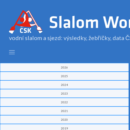
vodní slalom a sjezd: výsledky, žebříčky, data
2026
2025
2024
2023
2022
2021
2020
2019