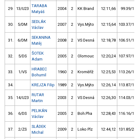
TARABA
29.
13/U23
2004
2
KK Brand
12:11,66
99.39/15,
Matyáš
SEDLÁK
30.
5/DM
2007
2
Vys.Mýto
12:15,64
103.37/16,
Václav
SEKANINA
31.
6/DM
2008
2
VS Desná
12:18,78
106.51/16,
Matěj
ŠOTEK
32.
5/DS
2005
2
Olomouc
12:20,24
107.97/17,
Adam
HRABEC
33.
1/VS
1960
2
Kroměříž
12:25,53
113.26/17,
Bohumil
34.
KREJZA Filip
1989
2
Vys.Mýto
12:26,14
113.87/18,
RUTAR
35.
14/U23
2003
2
VS Desná
12:26,30
114.03/18,
Martin
PELIKÁN
36.
6/DS
2005
2
Boh.Pha
12:28,43
116.16/18,
Václav
SLÁDEK
37.
2/ZS
2009
2
Loko Plz
12:44,12
131.85/20,
Michal