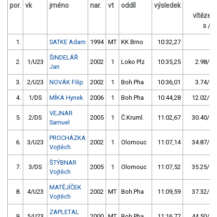
por.
vk
jméno
nar.
vt
oddíl
výsledek
z
vítěze
s / 
1.
SATKE Adam
1994
MT
KK Brno
10:32,27
ŠINDELÁŘ
2.
1/U23
2002
1
Loko Plz
10:35,25
2.98/0,
Jan
3.
2/U23
NOVÁK Filip
2002
1
Boh.Pha
10:36,01
3.74/0,
4.
1/DS
MÍKA Hynek
2006
1
Boh.Pha
10:44,28
12.02/1,
VEJNAR
5.
2/DS
2005
1
Č.Kruml.
11:02,67
30.40/4,
Samuel
PROCHÁZKA
6.
3/U23
2002
1
Olomouc
11:07,14
34.87/5,
Vojtěch
ŠTÝBNAR
7.
3/DS
2005
1
Olomouc
11:07,52
35.25/5,
Vojtěch
MATĚJÍČEK
8.
4/U23
2002
MT
Boh.Pha
11:09,59
37.32/5,
Vojtěch
ZAPLETAL
9.
5/U23
2000
MT
Boh.Pha
11:16,77
44.50/7,