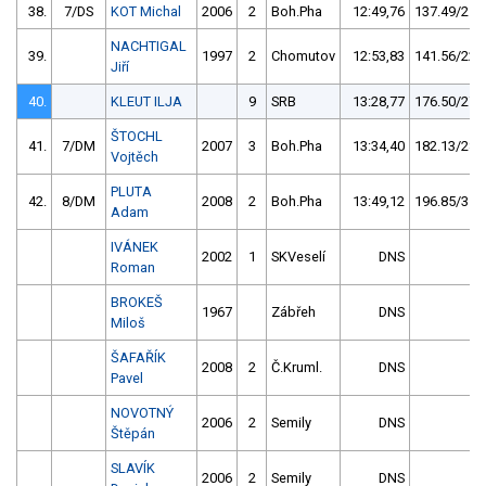
38.
7/DS
KOT Michal
2006
2
Boh.Pha
12:49,76
137.49/21,
NACHTIGAL
39.
1997
2
Chomutov
12:53,83
141.56/22,
Jiří
40.
KLEUT ILJA
9
SRB
13:28,77
176.50/27,
ŠTOCHL
41.
7/DM
2007
3
Boh.Pha
13:34,40
182.13/28,
Vojtěch
PLUTA
42.
8/DM
2008
2
Boh.Pha
13:49,12
196.85/31,
Adam
IVÁNEK
2002
1
SKVeselí
DNS
Roman
BROKEŠ
1967
Zábřeh
DNS
Miloš
ŠAFAŘÍK
2008
2
Č.Kruml.
DNS
Pavel
NOVOTNÝ
2006
2
Semily
DNS
Štěpán
SLAVÍK
2006
2
Semily
DNS