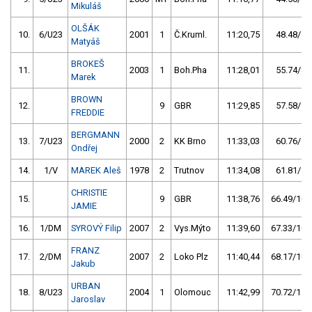
Mikuláš
OLŠÁK
10.
6/U23
2001
1
Č.Kruml.
11:20,75
48.48/7,
Matyáš
BROKEŠ
11.
2003
1
Boh.Pha
11:28,01
55.74/8,
Marek
BROWN
12.
9
GBR
11:29,85
57.58/9,
FREDDIE
BERGMANN
13.
7/U23
2000
2
KK Brno
11:33,03
60.76/9,
Ondřej
14.
1/V
MAREK Aleš
1978
2
Trutnov
11:34,08
61.81/9,
CHRISTIE
15.
9
GBR
11:38,76
66.49/10,
JAMIE
16.
1/DM
SYROVÝ Filip
2007
2
Vys.Mýto
11:39,60
67.33/10,
FRANZ
17.
2/DM
2007
2
Loko Plz
11:40,44
68.17/10,
Jakub
URBAN
18.
8/U23
2004
1
Olomouc
11:42,99
70.72/11,
Jaroslav