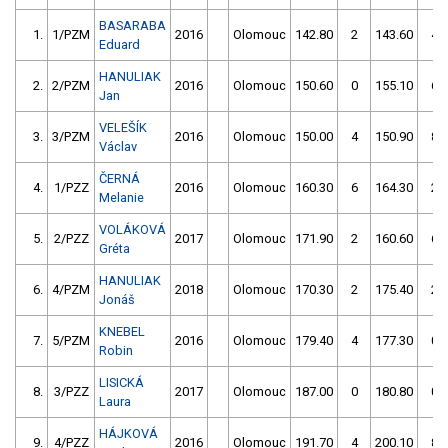
BASARABA
1.
1/PZM
2016
Olomouc
142.80
2
143.60
4
Eduard
HANULIAK
2.
2/PZM
2016
Olomouc
150.60
0
155.10
6
Jan
VELEŠÍK
3.
3/PZM
2016
Olomouc
150.00
4
150.90
8
Václav
ČERNÁ
4.
1/PZZ
2016
Olomouc
160.30
6
164.30
2
Melanie
VOLÁKOVÁ
5.
2/PZZ
2017
Olomouc
171.90
2
160.60
6
Gréta
HANULIAK
6.
4/PZM
2018
Olomouc
170.30
2
175.40
2
Jonáš
KNEBEL
7.
5/PZM
2016
Olomouc
179.40
4
177.30
0
Robin
LISICKÁ
8.
3/PZZ
2017
Olomouc
187.00
0
180.80
0
Laura
HÁJKOVÁ
9.
4/PZZ
2016
Olomouc
191.70
4
200.10
8