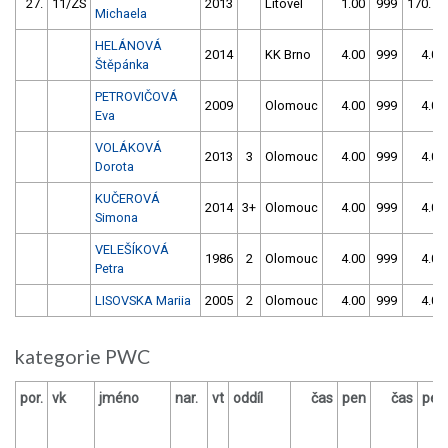
27.
11/ZS
2013
Litovel
1.00
999
170.70
Michaela
HELÁNOVÁ
2014
KK Brno
4.00
999
4.00
Štěpánka
PETROVIČOVÁ
2009
Olomouc
4.00
999
4.00
Eva
VOLÁKOVÁ
2013
3
Olomouc
4.00
999
4.00
Dorota
KUČEROVÁ
2014
3+
Olomouc
4.00
999
4.00
Simona
VELEŠÍKOVÁ
1986
2
Olomouc
4.00
999
4.00
Petra
LISOVSKA Mariia
2005
2
Olomouc
4.00
999
4.00
kategorie PWC
por.
vk
jméno
nar.
vt
oddíl
čas
pen
čas
pen