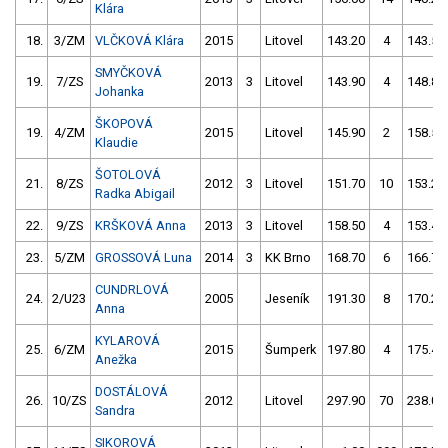
Klára
18.
3/ZM
VLČKOVÁ Klára
2015
Litovel
143.20
4
143.50
SMYČKOVÁ
19.
7/ZS
2013
3
Litovel
143.90
4
148.80
Johanka
ŠKOPOVÁ
19.
4/ZM
2015
Litovel
145.90
2
158.50
Klaudie
ŠOTOLOVÁ
21.
8/ZS
2012
3
Litovel
151.70
10
153.20
Radka Abigail
22.
9/ZS
KRŠKOVÁ Anna
2013
3
Litovel
158.50
4
153.40
23.
5/ZM
GROSSOVÁ Luna
2014
3
KK Brno
168.70
6
166.70
CUNDRLOVÁ
24.
2/U23
2005
Jeseník
191.30
8
170.20
Anna
KYLAROVÁ
25.
6/ZM
2015
Šumperk
197.80
4
175.40
Anežka
DOSTÁLOVÁ
26.
10/ZS
2012
Litovel
297.90
70
238.00
Sandra
SIKOROVÁ