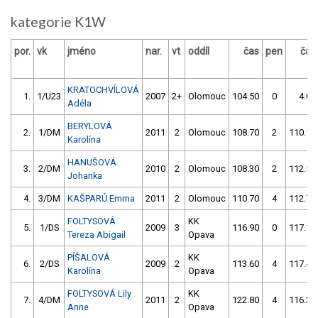
kategorie K1W
por.
vk
jméno
nar.
vt
oddíl
čas
pen
čas
KRATOCHVÍLOVÁ
1.
1/U23
2007
2+
Olomouc
104.50
0
4.00
Adéla
BERYLOVÁ
2.
1/DM
2011
2
Olomouc
108.70
2
110.10
Karolína
HANUŠOVÁ
3.
2/DM
2010
2
Olomouc
108.30
2
112.50
Johanka
4.
3/DM
KAŠPARŮ Emma
2011
2
Olomouc
110.70
4
112.70
FOLTYSOVÁ
KK
5.
1/DS
2009
3
116.90
0
117.10
Tereza Abigail
Opava
PÍŠALOVÁ
KK
6.
2/DS
2009
2
113.60
4
117.40
Karolína
Opava
FOLTYSOVÁ Lily
KK
7.
4/DM
2011
2
122.80
4
116.30
Anne
Opava