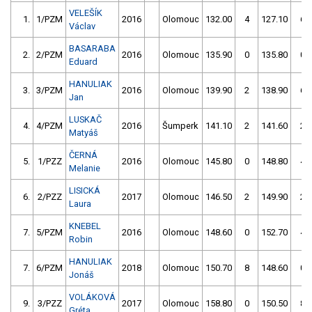
VELEŠÍK
1.
1/PZM
2016
Olomouc
132.00
4
127.10
6
Václav
BASARABA
2.
2/PZM
2016
Olomouc
135.90
0
135.80
0
Eduard
HANULIAK
3.
3/PZM
2016
Olomouc
139.90
2
138.90
6
Jan
LUSKAČ
4.
4/PZM
2016
Šumperk
141.10
2
141.60
2
Matyáš
ČERNÁ
5.
1/PZZ
2016
Olomouc
145.80
0
148.80
4
Melanie
LISICKÁ
6.
2/PZZ
2017
Olomouc
146.50
2
149.90
2
Laura
KNEBEL
7.
5/PZM
2016
Olomouc
148.60
0
152.70
4
Robin
HANULIAK
7.
6/PZM
2018
Olomouc
150.70
8
148.60
0
Jonáš
VOLÁKOVÁ
9.
3/PZZ
2017
Olomouc
158.80
0
150.50
8
Gréta