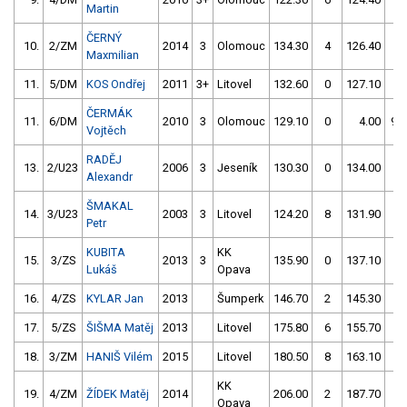
Martin
ČERNÝ
10.
2/ZM
2014
3
Olomouc
134.30
4
126.40
2
Maxmilian
11.
5/DM
KOS Ondřej
2011
3+
Litovel
132.60
0
127.10
2
ČERMÁK
11.
6/DM
2010
3
Olomouc
129.10
0
4.00
99
Vojtěch
RADĚJ
13.
2/U23
2006
3
Jeseník
130.30
0
134.00
4
Alexandr
ŠMAKAL
14.
3/U23
2003
3
Litovel
124.20
8
131.90
58
Petr
KUBITA
KK
15.
3/ZS
2013
3
135.90
0
137.10
0
Lukáš
Opava
16.
4/ZS
KYLAR Jan
2013
Šumperk
146.70
2
145.30
2
17.
5/ZS
ŠIŠMA Matěj
2013
Litovel
175.80
6
155.70
4
18.
3/ZM
HANIŠ Vilém
2015
Litovel
180.50
8
163.10
12
KK
19.
4/ZM
ŽÍDEK Matěj
2014
206.00
2
187.70
6
Opava