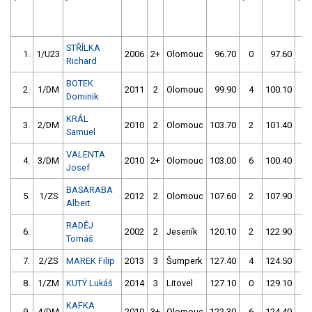
STŘÍLKA
1.
1/U23
2006
2+
Olomouc
96.70
0
97.60
2
Richard
BOTEK
2.
1/DM
2011
2
Olomouc
99.90
4
100.10
0
Dominik
KRÁL
3.
2/DM
2010
2
Olomouc
103.70
2
101.40
0
Samuel
VALENTA
4.
3/DM
2010
2+
Olomouc
103.00
6
100.40
2
Josef
BASARABA
5.
1/ZS
2012
2
Olomouc
107.60
2
107.90
2
Albert
RADĚJ
6.
2002
2
Jeseník
120.10
2
122.90
2
Tomáš
7.
2/ZS
MAREK Filip
2013
3
Šumperk
127.40
4
124.50
2
8.
1/ZM
KUTÝ Lukáš
2014
3
Litovel
127.10
0
129.10
4
KAFKA
9.
4/DM
2010
3+
Olomouc
122.30
6
124.40
6