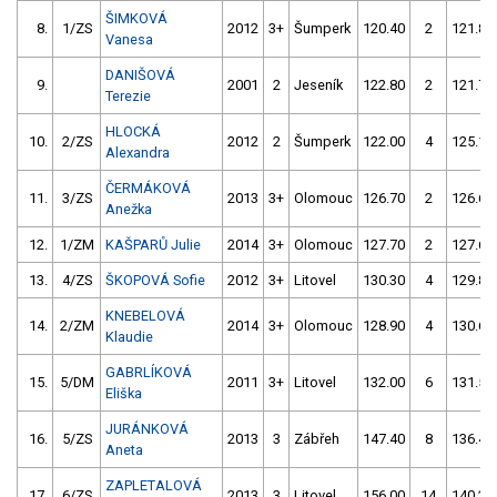
ŠIMKOVÁ
8.
1/ZS
2012
3+
Šumperk
120.40
2
121.80
Vanesa
DANIŠOVÁ
9.
2001
2
Jeseník
122.80
2
121.70
Terezie
HLOCKÁ
10.
2/ZS
2012
2
Šumperk
122.00
4
125.10
Alexandra
ČERMÁKOVÁ
11.
3/ZS
2013
3+
Olomouc
126.70
2
126.60
Anežka
12.
1/ZM
KAŠPARŮ Julie
2014
3+
Olomouc
127.70
2
127.60
13.
4/ZS
ŠKOPOVÁ Sofie
2012
3+
Litovel
130.30
4
129.80
KNEBELOVÁ
14.
2/ZM
2014
3+
Olomouc
128.90
4
130.60
Klaudie
GABRLÍKOVÁ
15.
5/DM
2011
3+
Litovel
132.00
6
131.50
Eliška
JURÁNKOVÁ
16.
5/ZS
2013
3
Zábřeh
147.40
8
136.40
Aneta
ZAPLETALOVÁ
17.
6/ZS
2013
3
Litovel
156.00
14
140.20