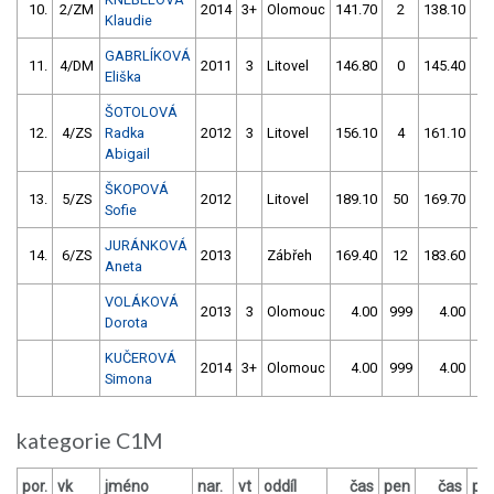
10.
2/ZM
2014
3+
Olomouc
141.70
2
138.10
4
Klaudie
GABRLÍKOVÁ
11.
4/DM
2011
3
Litovel
146.80
0
145.40
4
Eliška
ŠOTOLOVÁ
12.
4/ZS
Radka
2012
3
Litovel
156.10
4
161.10
4
Abigail
ŠKOPOVÁ
13.
5/ZS
2012
Litovel
189.10
50
169.70
4
Sofie
JURÁNKOVÁ
14.
6/ZS
2013
Zábřeh
169.40
12
183.60
0
Aneta
VOLÁKOVÁ
2013
3
Olomouc
4.00
999
4.00
99
Dorota
KUČEROVÁ
2014
3+
Olomouc
4.00
999
4.00
99
Simona
kategorie C1M
por.
vk
jméno
nar.
vt
oddíl
čas
pen
čas
pe