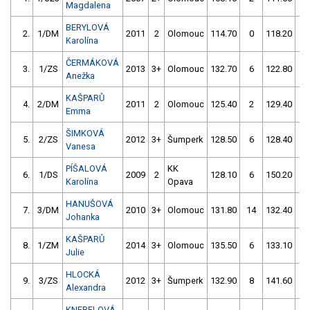
Magdalena
BERYLOVÁ
2.
1/DM
2011
2
Olomouc
114.70
0
118.20
5
Karolína
ČERMÁKOVÁ
3.
1/ZS
2013
3+
Olomouc
132.70
6
122.80
4
Anežka
KAŠPARŮ
4.
2/DM
2011
2
Olomouc
125.40
2
129.40
2
Emma
ŠIMKOVÁ
5.
2/ZS
2012
3+
Šumperk
128.50
6
128.40
2
Vanesa
PÍŠALOVÁ
KK
6.
1/DS
2009
2
128.10
6
150.20
2
Karolína
Opava
HANUŠOVÁ
7.
3/DM
2010
3+
Olomouc
131.80
14
132.40
4
Johanka
KAŠPARŮ
8.
1/ZM
2014
3+
Olomouc
135.50
6
133.10
6
Julie
HLOCKÁ
9.
3/ZS
2012
3+
Šumperk
132.90
8
141.60
4
Alexandra
KNEBELOVÁ