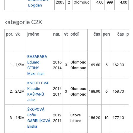
2005
2
Olomouc
4.00
999
4.00
9
Bogdan
kategorie C2X
por.
vk
jméno
nar.
vt
oddíl
čas
pen
čas
pe
BASARABA
Eduard
2016
Olomouc
1.
1/ZM
3
169.60
6
162.30
4
ČERNÝ
2014
Olomouc
Maxmilian
KNEBELOVÁ
Klaudie
2014
Olomouc
2.
2/ZM
3
188.90
6
168.70
6
KAŠPARŮ
2014
Olomouc
Julie
ŠKOPOVÁ
Sofie
2012
Litovel
3.
1/DM
186.20
10
177.10
8
GABRLÍKOVÁ
2011
Litovel
Eliška