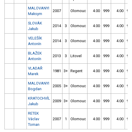
MALOVANYI
2007
Olomouc
4.00
999
4.00
99
Maksym
SLOVÁK
2014
3
Olomouc
4.00
999
4.00
99
Jakub
VELEŠÍK
2014
3
Olomouc
4.00
999
4.00
99
Antonín
BLAŽEK
2013
3
Litovel
4.00
999
4.00
99
Antonín
VLADAŘ
1981
3+
Regent
4.00
999
4.00
99
Marek
MALOVANYI
2005
3+
Olomouc
4.00
999
4.00
99
Bogdan
KRATOCHVÍL
2009
3+
Olomouc
4.00
999
4.00
99
Jakub
RETEK
Václav
2007
1
Olomouc
4.00
999
4.00
99
Toman