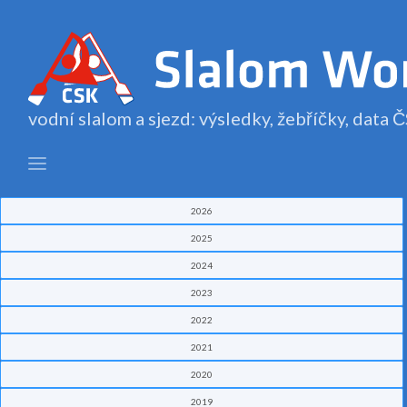
vodní slalom a sjezd: výsledky, žebříčky, data
2026
2025
2024
2023
2022
2021
2020
2019