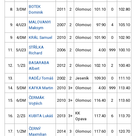
BOTEK
8.
3/DM
2011
2
Olomouc
101.10
0
102.80
Dominik
MALOVANYI
9.
4/U23
2007
2
Olomouc
97.90
4
105.10
Maksym
9.
4/DM
KRÁL Samuel
2010
2
Olomouc
101.90
0
102.90
STŘÍLKA
11.
5/U23
2006
2
Olomouc
4.00
999
100.10
Richard
BASARABA
12.
1/ZS
2012
2
Olomouc
102.10
2
100.40
Albert
13.
RADĚJ Tomáš
2002
2
Jeseník
109.30
0
111.10
14.
5/DM
KAFKA Martin
2010
3+
Olomouc
4.00
999
113.40
ČERMÁK
15.
6/DM
2010
3+
Olomouc
116.40
2
113.60
Vojtěch
KK
16.
2/ZS
KUBITA Lukáš
2013
3+
117.40
6
113.70
Opava
ČERNÝ
17.
1/ZM
2014
3
Olomouc
117.60
0
120.70
Maxmilian