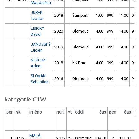
Magdaléna
JUREK
2018
Šumperk
1.00
999
1.00
999
Teodor
LISICKÝ
2020
Olomouc
4.00
999
4.00
999
David
JANOVSKÝ
2019
Olomouc
4.00
999
4.00
999
Lucien
NEKUDA
2018
KK Brno
4.00
999
4.00
999
Adam
SLOVÁK
2016
Olomouc
4.00
999
4.00
999
Sebastian
kategorie C1W
por.
vk
jméno
nar.
vt
oddíl
čas
pen
čas
pe
MALÁ
1.
1/U23
2007
2+
Olomouc
108.10
2
111.00
0