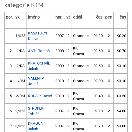
kategorie K1M
por.
vk
jméno
nar.
vt
oddíl
čas
pen
čas
p
KASATSKYI
1.
1/U23
2007
2
Olomouc
91.20
2
90.20
Denys
KK
2.
1/DS
ANTL Tomáš
2008
2
92.60
0
90.70
Opava
KRATOCHVÍL
3.
2/DS
2009
2
Olomouc
92.60
0
93.10
Jakub
VALENTA
4.
1/DM
2010
2
Olomouc
92.90
0
93.10
Josef
KK
5.
2/DM
ROUSEK David
2010
2
93.40
0
103.50
Opava
STROPEK
KK
6.
2/U23
2007
2
92.10
2
94.60
Tobiáš
Opava
DRAGON
KK
7.
3/U23
2007
2
93.70
2
93.60
Jakub
Opava