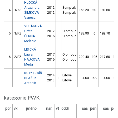
HLOCKÁ
Alexandra
2012
Šumperk
4.
1/ZS
168.20
20
182.60
10
ŠIMKOVÁ
2012
Šumperk
Vanesa
VOLÁKOVÁ
Gréta
2017
Olomouc
5.
1/PZ
188.90
6
192.70
6
ČERNÁ
2016
Olomouc
Melanie
LISICKÁ
Laura
2017
Olomouc
6.
2/PZ
220.40
106
217.80
10
HÁJKOVÁ
2016
Olomouc
Meda
KUTÝ Lukáš
2014
Litovel
BLAŽEK
3
4.00
999
4.00
99
2013
Litovel
Antonín
kategorie PWK
por.
vk
jméno
nar.
vt
oddíl
čas
pen
čas
pen