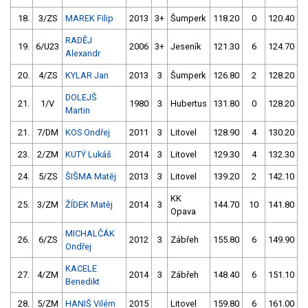
18.
3/ZS
MAREK Filip
2013
3+
Šumperk
118.20
0
120.40
RADĚJ
19.
6/U23
2006
3+
Jeseník
121.30
6
124.70
Alexandr
20.
4/ZS
KYLAR Jan
2013
3
Šumperk
126.80
2
128.20
DOLEJŠ
21.
1/V
1980
3
Hubertus
131.80
0
128.20
Martin
21.
7/DM
KOS Ondřej
2011
3
Litovel
128.90
4
130.20
23.
2/ZM
KUTÝ Lukáš
2014
3
Litovel
129.30
4
132.30
24.
5/ZS
ŠIŠMA Matěj
2013
3
Litovel
139.20
2
142.10
KK
25.
3/ZM
ŽÍDEK Matěj
2014
3
144.70
10
141.80
Opava
MICHALČÁK
26.
6/ZS
2012
3
Zábřeh
155.80
6
149.90
Ondřej
KACELE
27.
4/ZM
2014
3
Zábřeh
148.40
6
151.10
Benedikt
28.
5/ZM
HANIŠ Vilém
2015
Litovel
159.80
6
161.00