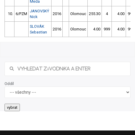
Meda
JANOVSKÝ
10.
6/PZM
2016
Olomouc
255.30
4
4.00
999
Nick
SLOVÁK
2016
Olomouc
4.00
999
4.00
999
Sebastian
18/2026 Krajský přebor ve slalomu v
Olomouci
Našli jste chybu ve výsledcích? Popište ji, zkusíme jí napravit.
Popis chyby (max. 255 znaků):
jméno nahlašujícího
Odeslat Hlášení