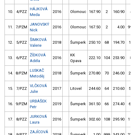
HÁJKOVÁ
10.
4/PZZ
2016
Olomouc
167.90
2
160.90
4
Meda
JANOVSKÝ
11.
7/PZM
2016
Olomouc
167.50
2
4.00
999
Nick
ŠIMKOVÁ
12.
5/PZZ
2018
Šumperk
250.10
68
194.70
12
Valerie
ŽÍDKOVÁ
KK
13.
6/PZZ
2016
222.10
104
253.90
8
Adéla
Opava
LUSKAČ
14.
8/PZM
2018
Šumperk
270.80
70
246.00
20
Metoděj
VLČKOVÁ
15.
7/PZZ
2017
Litovel
244.60
64
210.60
58
Julie
URBÁŠEK
16.
9/PZM
2019
Šumperk
361.50
66
274.40
64
Petr
JURKOVÁ
17.
8/PZZ
2016
Šumperk
302.60
108
295.90
110
Laura
ZAJÍCOVÁ
18.
9/PZZ
2018
Šumperk
1.00
999
343.00
224