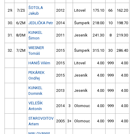
ŠOTOLA
29.
7/ZS
2012
Litovel
175.10
66
162.20
Jakub
30.
6/ZM
JEDLIČKA Petr
2014
Šumperk
218.00
10
198.70
KUNKEL
31.
8/DM
2011
Jeseník
241.30
8
219.30
1
Šimon
WIESNER
32.
7/ZM
2015
Šumperk
315.10
30
286.40
1
Tomáš
HANIŠ Vilém
2015
Litovel
4.00
999
4.00
9
PEKÁREK
2015
Jeseník
4.00
999
4.00
9
Ondřej
KUNKEL
2013
Jeseník
4.00
999
4.00
9
Dominik
VELEŠÍK
2014
3
Olomouc
4.00
999
4.00
9
Antonín
STAROVOITOV
2005
3+
Olomouc
4.00
999
4.00
9
Artem
MALOVANYI