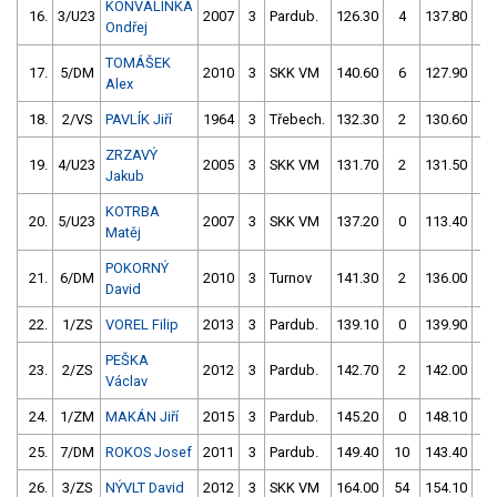
KONVALINKA
16.
3/U23
2007
3
Pardub.
126.30
4
137.80
1
Ondřej
TOMÁŠEK
17.
5/DM
2010
3
SKK VM
140.60
6
127.90
4
Alex
18.
2/VS
PAVLÍK Jiří
1964
3
Třebech.
132.30
2
130.60
2
ZRZAVÝ
19.
4/U23
2005
3
SKK VM
131.70
2
131.50
4
Jakub
KOTRBA
20.
5/U23
2007
3
SKK VM
137.20
0
113.40
10
Matěj
POKORNÝ
21.
6/DM
2010
3
Turnov
141.30
2
136.00
2
David
22.
1/ZS
VOREL Filip
2013
3
Pardub.
139.10
0
139.90
4
PEŠKA
23.
2/ZS
2012
3
Pardub.
142.70
2
142.00
0
Václav
24.
1/ZM
MAKÁN Jiří
2015
3
Pardub.
145.20
0
148.10
0
25.
7/DM
ROKOS Josef
2011
3
Pardub.
149.40
10
143.40
2
26.
3/ZS
NÝVLT David
2012
3
SKK VM
164.00
54
154.10
2