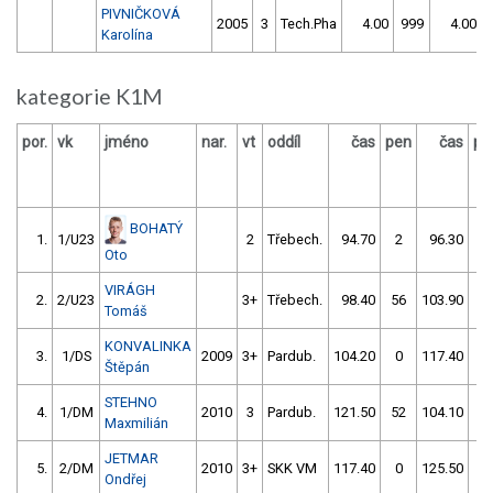
PIVNIČKOVÁ
2005
3
Tech.Pha
4.00
999
4.00
Karolína
kategorie K1M
por.
vk
jméno
nar.
vt
oddíl
čas
pen
čas
pe
BOHATÝ
1.
1/U23
2
Třebech.
94.70
2
96.30
0
Oto
VIRÁGH
2.
2/U23
3+
Třebech.
98.40
56
103.90
0
Tomáš
KONVALINKA
3.
1/DS
2009
3+
Pardub.
104.20
0
117.40
5
Štěpán
STEHNO
4.
1/DM
2010
3
Pardub.
121.50
52
104.10
2
Maxmilián
JETMAR
5.
2/DM
2010
3+
SKK VM
117.40
0
125.50
6
Ondřej