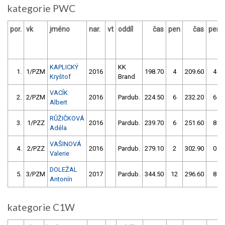
kategorie PWC
por.
vk
jméno
nar.
vt
oddíl
čas
pen
čas
pen
KAPLICKÝ
KK
1.
1/PZM
2016
198.70
4
209.60
4
Kryštof
Brand
VACÍK
2.
2/PZM
2016
Pardub.
224.50
6
232.20
6
Albert
RŮŽIČKOVÁ
3.
1/PZZ
2016
Pardub.
239.70
6
251.60
8
Adéla
VAŠINOVÁ
4.
2/PZZ
2016
Pardub.
279.10
2
302.90
0
Valerie
DOLEŽAL
5.
3/PZM
2017
Pardub.
344.50
12
296.60
8
Antonín
kategorie C1W