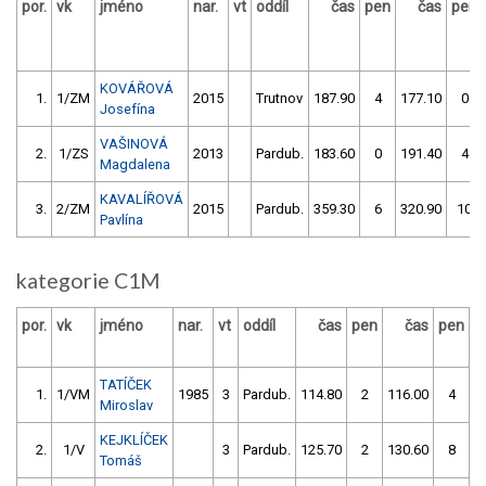
por.
vk
jméno
nar.
vt
oddíl
čas
pen
čas
pen
KOVÁŘOVÁ
1.
1/ZM
2015
Trutnov
187.90
4
177.10
0
Josefína
VAŠINOVÁ
2.
1/ZS
2013
Pardub.
183.60
0
191.40
4
Magdalena
KAVALÍŘOVÁ
3.
2/ZM
2015
Pardub.
359.30
6
320.90
10
Pavlína
kategorie C1M
por.
vk
jméno
nar.
vt
oddíl
čas
pen
čas
pen
v
TATÍČEK
1.
1/VM
1985
3
Pardub.
114.80
2
116.00
4
Miroslav
KEJKLÍČEK
2.
1/V
3
Pardub.
125.70
2
130.60
8
Tomáš