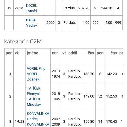
KOZEL
12.
2/ZM
Pardub.
252.70
2
244.10
4
Tomáš
BAŤA
2009
3
Pardub.
4.00
999
4.00
999
Václav
kategorie C2M
por.
vk
jméno
nar.
vt
oddíl
čas
pen
čas
pen
VOREL Filip
2013
Pardub.
1.
VOREL
3
138.70
8
142.20
6
1974
Pardub.
Zdeněk
TATÍČEK
Přemysl
2018
Pardub.
2.
3
149.00
52
152.50
0
TATÍČEK
1985
Pardub.
Miroslav
KONVALINKA
Ondřej
2007
Pardub.
3.
1/U23
3
150.80
14
170.40
14
KONVALINKA
2009
Pardub.