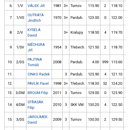
6.
1/V
VÁLEK Jiří
1981
3+
Turnov
115.90
2
118.10
2
OUTRATA
7.
1/VS
1970
3+
Pardub.
123.00
0
122.00
0
Jindřich
KYSELA
8.
2/V
3+
Kralupy
118.50
4
119.70
4
David
MĚCHURA
9.
1/SV
1954
3
Třebech.
121.50
2
118.70
4
Jiří
PAJTINA
10.
2/DS
2008
Pardub.
4.00
999
115.60
8
Tomáš
11.
CINKO Radek
3
Pardub.
125.90
4
121.10
4
12.
PAVLÍK Pavel
1998
3+
Třebech.
118.30
52
124.20
2
13.
3/DM
BROUM Filip
2011
3
Turnov
129.00
0
125.90
2
STŘASÁK
14.
4/DM
2010
3
SKK VM
130.20
4
122.50
6
Filip
JAROLÍMEK
15.
3/DS
2009
3
Turnov
130.30
2
129.50
0
David