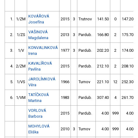
KOVÁŘOVÁ
1.
1/ZM
2015
3
Trutnov
141.50
0
147.20
Josefína
VAŠINOVÁ
2.
1/ZS
2013
3
Pardub.
166.80
2
175.70
Magdalena
KONVALINKOVÁ
3.
1/V
1977
3
Pardub.
202.20
2
174.00
Irena
KAVALÍŘOVÁ
4.
2/ZM
2015
Pardub.
212.10
2
208.10
Pavlína
JAROLÍMKOVÁ
5.
1/VS
1966
Turnov
221.10
12
252.30
Věra
TATÍČKOVÁ
6.
1/VM
1983
Pardub.
307.40
4
261.70
Martina
VORLOVÁ
2015
Pardub.
4.00
999
4.00
Barbora
MOHYLOVÁ
2010
3
Turnov
4.00
999
4.00
Eliška