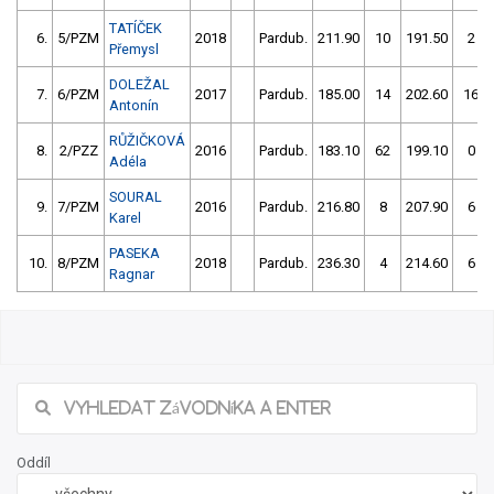
TATÍČEK
6.
5/PZM
2018
Pardub.
211.90
10
191.50
2
Přemysl
DOLEŽAL
7.
6/PZM
2017
Pardub.
185.00
14
202.60
16
Antonín
RŮŽIČKOVÁ
8.
2/PZZ
2016
Pardub.
183.10
62
199.10
0
Adéla
SOURAL
9.
7/PZM
2016
Pardub.
216.80
8
207.90
6
Karel
PASEKA
10.
8/PZM
2018
Pardub.
236.30
4
214.60
6
Ragnar
Oddíl