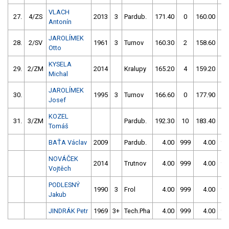
VLACH
27.
4/ZS
2013
3
Pardub.
171.40
0
160.00
0
Antonín
JAROLÍMEK
28.
2/SV
1961
3
Turnov
160.30
2
158.60
2
Otto
KYSELA
29.
2/ZM
2014
Kralupy
165.20
4
159.20
2
Michal
JAROLÍMEK
30.
1995
3
Turnov
166.60
0
177.90
2
Josef
KOZEL
31.
3/ZM
Pardub.
192.30
10
183.40
0
Tomáš
BAŤA Václav
2009
Pardub.
4.00
999
4.00
99
NOVÁČEK
2014
Trutnov
4.00
999
4.00
99
Vojtěch
PODLESNÝ
1990
3
Frol
4.00
999
4.00
99
Jakub
JINDRÁK Petr
1969
3+
Tech.Pha
4.00
999
4.00
99