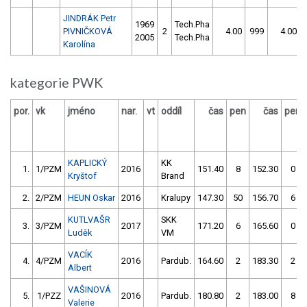
JINDRÁK Petr
1969
Tech.Pha
PIVNIČKOVÁ
2
4.00
999
4.00
2005
Tech.Pha
Karolína
kategorie PWK
por.
vk
jméno
nar.
vt
oddíl
čas
pen
čas
pen
KAPLICKÝ
KK
1.
1/PZM
2016
151.40
8
152.30
0
Kryštof
Brand
2.
2/PZM
HEUN Oskar
2016
Kralupy
147.30
50
156.70
6
KUTLVAŠR
SKK
3.
3/PZM
2017
171.20
6
165.60
0
Luděk
VM
VACÍK
4.
4/PZM
2016
Pardub.
164.60
2
183.30
2
Albert
VAŠINOVÁ
5.
1/PZZ
2016
Pardub.
180.80
2
183.00
8
Valerie