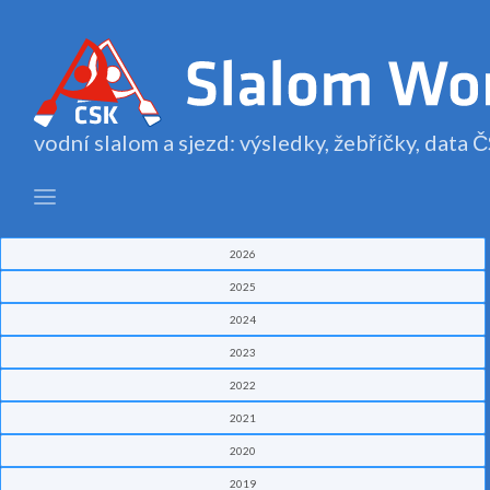
vodní slalom a sjezd: výsledky, žebříčky, data
2026
2025
2024
2023
2022
2021
2020
2019