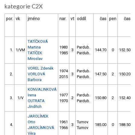
kategorie C2X
por.
vk
jméno
nar.
vt
oddíl
čas
pen
čas
TATÍČKOVÁ
Martina
1983
Pardub.
1.
1/VM
3
144.70
0
152.50
TATÍČEK
1985
Pardub.
Miroslav
VOREL Zdeněk
1974
Pardub.
2.
VORLOVÁ
3
147.50
2
150.20
2015
Pardub.
Barbora
KONVALINKOVÁ
Irena
1977
Pardub.
3.
1/V
2
150.80
2
152.40
OUTRATA
1970
Pardub.
Jindřich
JAROLÍMEK
Otto
1961
Turnov
4.
3
185.00
0
188.50
JAROLÍMKOVÁ
1966
Turnov
Věra