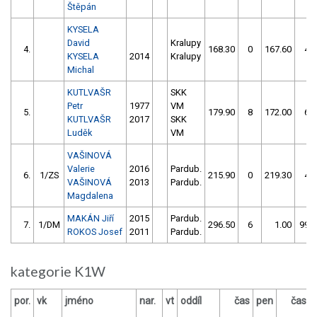
Štěpán
KYSELA
David
Kralupy
4.
168.30
0
167.60
4
KYSELA
2014
Kralupy
Michal
KUTLVAŠR
SKK
Petr
1977
VM
5.
179.90
8
172.00
6
KUTLVAŠR
2017
SKK
Luděk
VM
VAŠINOVÁ
Valerie
2016
Pardub.
6.
1/ZS
215.90
0
219.30
4
VAŠINOVÁ
2013
Pardub.
Magdalena
MAKÁN Jiří
2015
Pardub.
7.
1/DM
296.50
6
1.00
999
ROKOS Josef
2011
Pardub.
kategorie K1W
por.
vk
jméno
nar.
vt
oddíl
čas
pen
čas