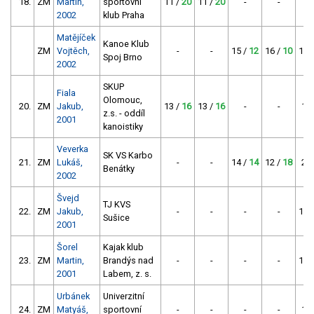
18.
ZM
Martin,
sportovní
11 /
20
11 /
20
-
-
-
2002
klub Praha
Matějíček
Kanoe Klub
ZM
Vojtěch,
-
-
15 /
12
16 /
10
12 
Spoj Brno
2002
SKUP
Fiala
Olomouc,
20.
ZM
Jakub,
13 /
16
13 /
16
-
-
19
z.s. - oddíl
2001
kanoistiky
Veverka
SK VS Karbo
21.
ZM
Lukáš,
-
-
14 /
14
12 /
18
22
Benátky
2002
Švejd
TJ KVS
22.
ZM
Jakub,
-
-
-
-
10 
Sušice
2001
Šorel
Kajak klub
23.
ZM
Martin,
Brandýs nad
-
-
-
-
16 
2001
Labem, z. s.
Urbánek
Univerzitní
24.
ZM
Matyáš,
sportovní
-
-
-
-
17