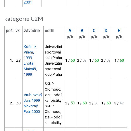
2001
kategorie C2M
poř.
vk
závodník
oddíl
A
B
C
D
E
b
p/b
p/b
p/b
p/b
p/b
c
Kořínek
Univerzitní
Vilém,
sportovní
1999
klub Praha
1.
ZS
1 /
60
2 /
53
1 /
60
2 /
53
1 /
60
Lhota
Univerzitní
Matyáš,
sportovní
1999
klub Praha
SKUP
Olomouc,
Vrublovský
z.s. - oddíl
Jan, 1999
kanoistiky
2.
ZS
2 /
53
1 /
60
2 /
53
1 /
60
3 /
47
Novotný
SKUP
Petr, 2000
Olomouc,
z.s. - oddíl
kanoistiky