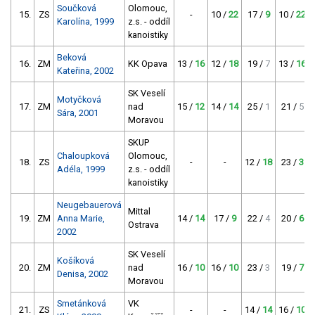
Součková
Olomouc,
15.
ZS
-
10 /
22
17 /
9
10 /
22
Karolína, 1999
z.s. - oddíl
kanoistiky
Beková
16.
ZM
KK Opava
13 /
16
12 /
18
19 /
7
13 /
16
Kateřina, 2002
SK Veselí
Motyčková
17.
ZM
nad
15 /
12
14 /
14
25 /
1
21 /
5
Sára, 2001
Moravou
SKUP
Chaloupková
Olomouc,
18.
ZS
-
-
12 /
18
23 /
3
Adéla, 1999
z.s. - oddíl
kanoistiky
Neugebauerová
Mittal
19.
ZM
Anna Marie,
14 /
14
17 /
9
22 /
4
20 /
6
Ostrava
2002
SK Veselí
Košíková
20.
ZM
nad
16 /
10
16 /
10
23 /
3
19 /
7
Denisa, 2002
Moravou
Smetánková
VK
21.
ZS
-
-
14 /
14
16 /
10