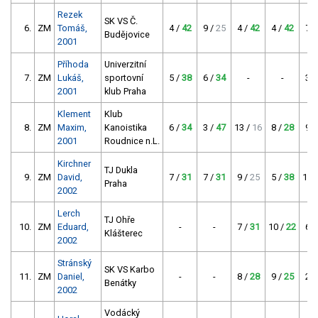
Rezek
SK VS Č.
6.
ZM
Tomáš,
4 /
42
9 /
25
4 /
42
4 /
42
7 /
Budějovice
2001
Příhoda
Univerzitní
7.
ZM
Lukáš,
sportovní
5 /
38
6 /
34
-
-
3 /
2001
klub Praha
Klement
Klub
8.
ZM
Maxim,
Kanoistika
6 /
34
3 /
47
13 /
16
8 /
28
9 /
2001
Roudnice n.L.
Kirchner
TJ Dukla
9.
ZM
David,
7 /
31
7 /
31
9 /
25
5 /
38
11 
Praha
2002
Lerch
TJ Ohře
10.
ZM
Eduard,
-
-
7 /
31
10 /
22
6 /
Klášterec
2002
Stránský
SK VS Karbo
11.
ZM
Daniel,
-
-
8 /
28
9 /
25
20
Benátky
2002
Vodácký