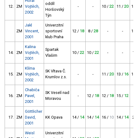
Horal
oddíl
12.
ZM
Vojtěch,
-
-
10 /
22
11 /
20
13 
Horšovský
2002
Týn
Jakl
Univerzitní
ZM
Vincent,
sportovní
12 /
18
8 /
28
-
-
15 
2001
klub Praha
Kalina
Spartak
14.
ZM
Vojtěch,
10 /
22
10 /
22
-
-
18
Vlašim
2001
Klíma
SK Vltava Č.
15.
ZM
Vojtěch,
-
-
11 /
20
13 /
16
14 
Krumlov z.s.
2002
Chabiča
SK Veselí nad
16.
ZM
Pavel,
-
12 /
18
12 /
18
15 /
12
-
Moravou
2001
Göttlicher
17.
ZM
David,
KK Opava
14 /
14
14 /
14
16 /
10
14 /
14
24
2001
Weisl
Univerzitní