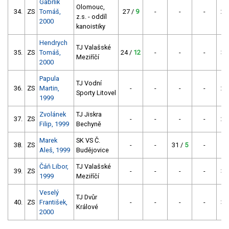
Gabrlík
Olomouc,
34.
ZS
Tomáš,
27 /
9
-
-
-
27
z.s. - oddíl
2000
kanoistiky
Hendrych
TJ Valašské
35.
ZS
Tomáš,
24 /
12
-
-
-
34
Meziříčí
2000
Papula
TJ Vodní
36.
ZS
Martin,
-
-
-
-
28
Sporty Litovel
1999
Zvolánek
TJ Jiskra
37.
ZS
-
-
-
-
29
Filip, 1999
Bechyně
Marek
SK VS Č.
38.
ZS
-
-
31 /
5
-
Aleš, 1999
Budějovice
Čáň Libor,
TJ Valašské
39.
ZS
-
-
-
-
32
1999
Meziříčí
Veselý
TJ Dvůr
40.
ZS
František,
-
-
-
-
33
Králové
2000