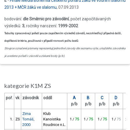
E
-
Finále Media Bohemia Českého poháru žáků ve vodním slalomu
2013 + MČR žáků ve slalomu
, 07.09.2013
bodování:
dle Směrnic pro závodění
, počet započítávaných
výsledků:
3
, ročníky narození:
1999-2002
Tabulky zpracovávají pořadí pouze započtením výsledků závodů, nezohledňují případná další,
doplňková kritéria, používaná v případě rovnosti počtu bodů
.
Sloupce označené písmeny reprezentují jednotlivé závody dle seznamu výše, u každého závodníka
je uvedeno pořadí v závodě a získané body (p/b).
kategorie K1M ZS
poř.
vk
závodník
oddíl
A
B
C
D
p/b
p/b
p/b
p/b
p
Zima
Klub
1.
ZS
Tomáš,
Kanoistika
1 /
75
1 /
75
1 /
75
1 /
75
2 
2000
Roudnice n.L.