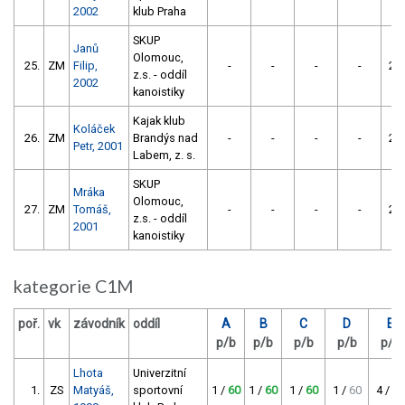
2002
klub Praha
SKUP
Janů
Olomouc,
25.
ZM
Filip,
-
-
-
-
21
z.s. - oddíl
2002
kanoistiky
Kajak klub
Koláček
26.
ZM
Brandýs nad
-
-
-
-
23
Petr, 2001
Labem, z. s.
SKUP
Mráka
Olomouc,
27.
ZM
Tomáš,
-
-
-
-
25
z.s. - oddíl
2001
kanoistiky
kategorie C1M
poř.
vk
závodník
oddíl
A
B
C
D
E
p/b
p/b
p/b
p/b
p/b
Lhota
Univerzitní
1.
ZS
Matyáš,
sportovní
1 /
60
1 /
60
1 /
60
1 /
60
4 /
42