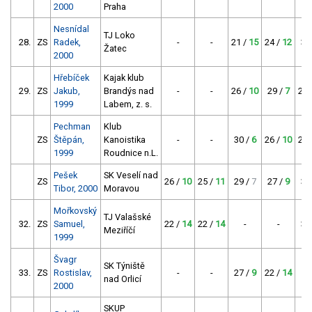
2000
Praha
Nesnídal
TJ Loko
28.
ZS
Radek,
-
-
21 /
15
24 /
12
30
Žatec
2000
Hřebíček
Kajak klub
29.
ZS
Jakub,
Brandýs nad
-
-
26 /
10
29 /
7
23 
1999
Labem, z. s.
Pechman
Klub
ZS
Štěpán,
Kanoistika
-
-
30 /
6
26 /
10
22 
1999
Roudnice n.L.
Pešek
SK Veselí nad
ZS
26 /
10
25 /
11
29 /
7
27 /
9
31
Tibor, 2000
Moravou
Mořkovský
TJ Valašské
32.
ZS
Samuel,
22 /
14
22 /
14
-
-
35
Meziříčí
1999
Švagr
SK Týniště
33.
ZS
Rostislav,
-
-
27 /
9
22 /
14
nad Orlicí
2000
SKUP