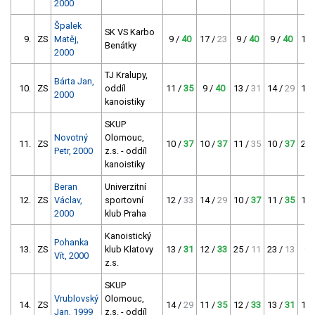
2000
Špalek
SK VS Karbo
9.
ZS
Matěj,
9 /
40
17 /
23
9 /
40
9 /
40
15 
Benátky
2000
TJ Kralupy,
Bárta Jan,
10.
ZS
oddíl
11 /
35
9 /
40
13 /
31
14 /
29
10 
2000
kanoistiky
SKUP
Novotný
Olomouc,
11.
ZS
10 /
37
10 /
37
11 /
35
10 /
37
21 
Petr, 2000
z.s. - oddíl
kanoistiky
Beran
Univerzitní
12.
ZS
Václav,
sportovní
12 /
33
14 /
29
10 /
37
11 /
35
11 
2000
klub Praha
Kanoistický
Pohanka
13.
ZS
klub Klatovy
13 /
31
12 /
33
25 /
11
23 /
13
9 
Vít, 2000
z.s.
SKUP
Vrublovský
Olomouc,
14.
ZS
14 /
29
11 /
35
12 /
33
13 /
31
13 
Jan, 1999
z.s. - oddíl