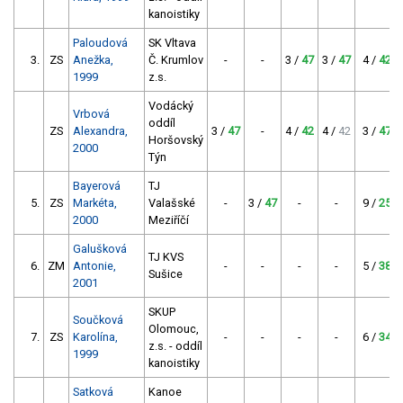
kanoistiky
Paloudová
SK Vltava
3.
ZS
Anežka,
Č. Krumlov
-
-
3 /
47
3 /
47
4 /
42
1999
z.s.
Vodácký
Vrbová
oddíl
ZS
Alexandra,
3 /
47
-
4 /
42
4 /
42
3 /
47
Horšovský
2000
Týn
Bayerová
TJ
5.
ZS
Markéta,
Valašské
-
3 /
47
-
-
9 /
25
2000
Meziříčí
Galušková
TJ KVS
6.
ZM
Antonie,
-
-
-
-
5 /
38
Sušice
2001
SKUP
Součková
Olomouc,
7.
ZS
Karolína,
-
-
-
-
6 /
34
z.s. - oddíl
1999
kanoistiky
Satková
Kanoe