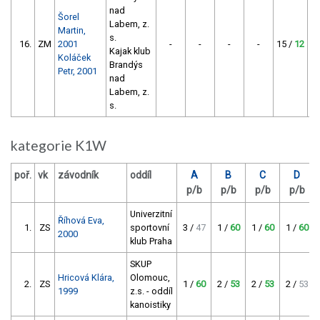
nad
Šorel
Labem, z.
Martin,
s.
16.
ZM
2001
-
-
-
-
15 /
12
Kajak klub
Koláček
Brandýs
Petr, 2001
nad
Labem, z.
s.
kategorie K1W
poř.
vk
závodník
oddíl
A
B
C
D
p/b
p/b
p/b
p/b
Univerzitní
Říhová Eva,
1.
ZS
sportovní
3 /
47
1 /
60
1 /
60
1 /
60
2000
klub Praha
SKUP
Hricová Klára,
Olomouc,
2.
ZS
1 /
60
2 /
53
2 /
53
2 /
53
1999
z.s. - oddíl
kanoistiky