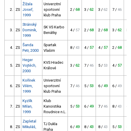
Žížala
Univerzitní
2.
ZS
Josef,
sportovní
2 /
68
3 /
62
3 /
62
7 /
46
1 
1999
klub Praha
Stránský
SK VS Karbo
3.
ZS
Dominik,
4 /
57
2 /
68
2 /
68
3 /
62
3 
Benátky
1999
Šanda
Spartak
4.
ZS
8 /
43
4 /
57
4 /
57
2 /
68
7 
Petr, 2000
Vlašim
Heger
KVS Hradec
5.
ZS
Vojtěch,
3 /
62
7 /
46
5 /
53
4 /
57
4 
Králové
2000
Kořínek
Univerzitní
6.
ZS
Vilém,
sportovní
7 /
46
5 /
53
6 /
49
6 /
49
5 
1999
klub Praha
Kyzlík
Klub
7.
ZS
Milan,
Kanoistika
5 /
53
6 /
49
7 /
46
8 /
43
6 
1999
Roudnice n.L.
Zapletal
TJ Dukla
8.
ZS
Mikuláš,
6 /
49
8 /
43
8 /
43
5 /
53
8 
Praha