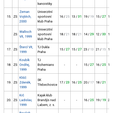
kanoistiky
Zeman
Univerzitní
15.
ZS
Vojtěch,
sportovní
16 /
25
13 /
31
19 /
19
15 /
27
12 
2000
klub Praha
Univerzitní
Wallisch
ZS
sportovní
18 /
21
18 /
21
14 /
29
12 /
33
14 
Vít, 1999
klub Praha
Štercl Vít,
TJ Dukla
17.
ZS
15 /
27
15 /
27
23 /
13
21 /
15
17 
1999
Praha
Koubík
TJ
18.
ZS
Ondřej,
Bohemians
-
-
15 /
27
16 /
25
18 
1999
Praha
Klišč
SK
19.
ZS
Zdeněk,
17 /
23
16 /
25
20 /
17
18 /
21
Třebechovice
1999
Krč
Kajak klub
20.
ZS
Ladislav,
Brandýs nad
-
-
16 /
25
19 /
19
20 
1999
Labem, z. s.
Bouček