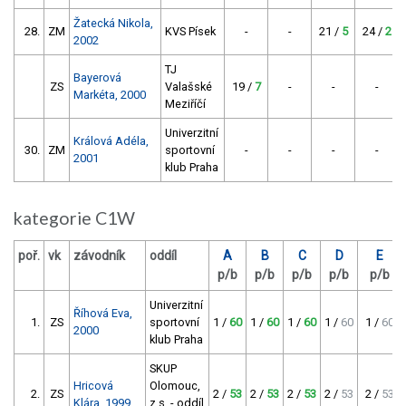
Žatecká Nikola,
28.
ZM
KVS Písek
-
-
21 /
5
24 /
2
2002
TJ
Bayerová
ZS
Valašské
19 /
7
-
-
-
Markéta, 2000
Meziříčí
Univerzitní
Králová Adéla,
30.
ZM
sportovní
-
-
-
-
2001
klub Praha
kategorie C1W
poř.
vk
závodník
oddíl
A
B
C
D
E
p/b
p/b
p/b
p/b
p/b
Univerzitní
Říhová Eva,
1.
ZS
sportovní
1 /
60
1 /
60
1 /
60
1 /
60
1 /
60
2000
klub Praha
SKUP
Hricová
Olomouc,
2.
ZS
2 /
53
2 /
53
2 /
53
2 /
53
2 /
53
Klára, 1999
z.s. - oddíl