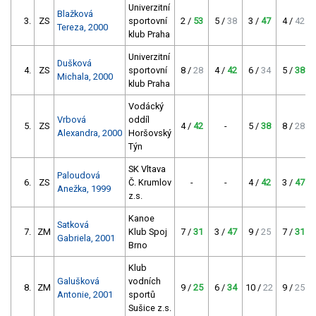
Univerzitní
Blažková
3.
ZS
sportovní
2 /
53
5 /
38
3 /
47
4 /
42
Tereza, 2000
klub Praha
Univerzitní
Dušková
4.
ZS
sportovní
8 /
28
4 /
42
6 /
34
5 /
38
Michala, 2000
klub Praha
Vodácký
Vrbová
oddíl
5.
ZS
4 /
42
-
5 /
38
8 /
28
Alexandra, 2000
Horšovský
Týn
SK Vltava
Paloudová
6.
ZS
Č. Krumlov
-
-
4 /
42
3 /
47
Anežka, 1999
z.s.
Kanoe
Satková
7.
ZM
Klub Spoj
7 /
31
3 /
47
9 /
25
7 /
31
Gabriela, 2001
Brno
Klub
Galušková
vodních
8.
ZM
9 /
25
6 /
34
10 /
22
9 /
25
Antonie, 2001
sportů
Sušice z.s.