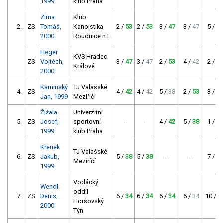
1999
klub Praha
Zima
Klub
2.
ZS
Tomáš,
Kanoistika
2 /
53
2 /
53
3 /
47
3 /
47
5 /
38
2000
Roudnice n.L.
Heger
KVS Hradec
ZS
Vojtěch,
3 /
47
3 /
47
2 /
53
4 /
42
2 /
53
Králové
2000
Kaminský
TJ Valašské
4.
ZS
4 /
42
4 /
42
5 /
38
2 /
53
3 /
47
Jan, 1999
Meziříčí
Žížala
Univerzitní
5.
ZS
Josef,
sportovní
-
-
4 /
42
5 /
38
1 /
60
1999
klub Praha
Křenek
TJ Valašské
6.
ZS
Jakub,
5 /
38
5 /
38
-
-
7 /
31
Meziříčí
1999
Vodácký
Wendl
oddíl
7.
ZS
Denis,
6 /
34
6 /
34
6 /
34
6 /
34
10 /
2
Horšovský
2000
Týn