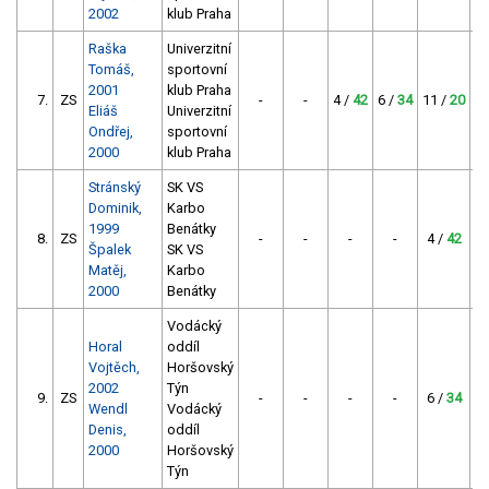
2002
klub Praha
Raška
Univerzitní
Tomáš,
sportovní
2001
klub Praha
7.
ZS
-
-
4 /
42
6 /
34
11 /
20
Eliáš
Univerzitní
Ondřej,
sportovní
2000
klub Praha
Stránský
SK VS
Dominik,
Karbo
1999
Benátky
8.
ZS
-
-
-
-
4 /
42
Špalek
SK VS
Matěj,
Karbo
2000
Benátky
Vodácký
Horal
oddíl
Vojtěch,
Horšovský
2002
Týn
9.
ZS
-
-
-
-
6 /
34
Wendl
Vodácký
Denis,
oddíl
2000
Horšovský
Týn