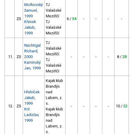
Mořkovský
TJ
Samuel,
Valašské
1999
Meziříčí
ZS
6 /
34
-
-
-
-
Křenek
TJ
Jakub,
Valašské
1999
Meziříčí
TJ
Nachtigal
Valašské
RIchard,
Meziříčí
11.
ZS
2000
-
-
-
-
8 /
28
TJ
Kaminský
Valašské
Jan, 1999
Meziříčí
Kajak klub
Brandýs
Hřebíček
nad
Jakub,
Labem, z.
1999
s.
12.
ZS
-
-
-
-
10 /
22
Krč
Kajak klub
Ladislav,
Brandýs
1999
nad
Labem, z.
s.