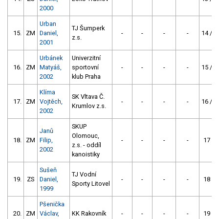
2000
Urban
TJ Šumperk
15.
ZM
Daniel,
-
-
-
-
14 /
1
z.s.
2001
Urbánek
Univerzitní
16.
ZM
Matyáš,
sportovní
-
-
-
-
15 /
1
2002
klub Praha
Klíma
SK Vltava Č.
17.
ZM
Vojtěch,
-
-
-
-
16 /
1
Krumlov z.s.
2002
SKUP
Janů
Olomouc,
18.
ZM
Filip,
-
-
-
-
17 /
9
z.s. - oddíl
2002
kanoistiky
Sušeň
TJ Vodní
19.
ZS
Daniel,
-
-
-
-
18 /
8
Sporty Litovel
1999
Pšenička
20.
ZM
Václav,
KK Rakovník
-
-
-
-
19 /
7