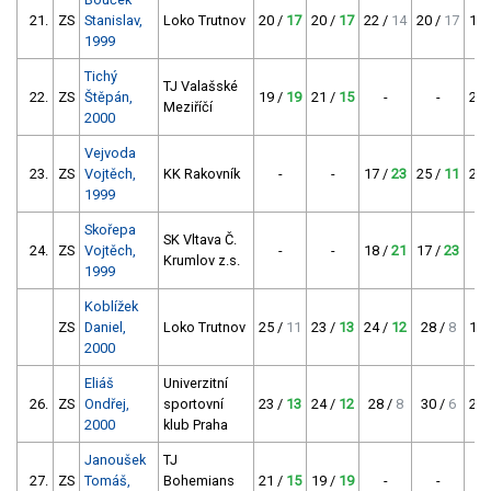
21.
ZS
Stanislav,
Loko Trutnov
20 /
17
20 /
17
22 /
14
20 /
17
16 
1999
Tichý
TJ Valašské
22.
ZS
Štěpán,
19 /
19
21 /
15
-
-
24 
Meziříčí
2000
Vejvoda
23.
ZS
Vojtěch,
KK Rakovník
-
-
17 /
23
25 /
11
25 
1999
Skořepa
SK Vltava Č.
24.
ZS
Vojtěch,
-
-
18 /
21
17 /
23
Krumlov z.s.
1999
Koblížek
ZS
Daniel,
Loko Trutnov
25 /
11
23 /
13
24 /
12
28 /
8
19 
2000
Eliáš
Univerzitní
26.
ZS
Ondřej,
sportovní
23 /
13
24 /
12
28 /
8
30 /
6
26 
2000
klub Praha
Janoušek
TJ
27.
ZS
Tomáš,
Bohemians
21 /
15
19 /
19
-
-