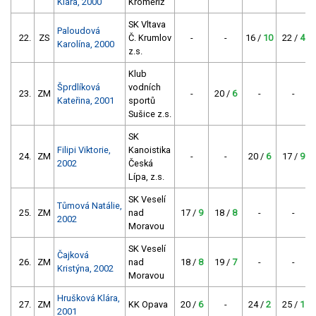
Klára, 2000
Kroměříž
SK Vltava
Paloudová
22.
ZS
Č. Krumlov
-
-
16 /
10
22 /
4
Karolína, 2000
z.s.
Klub
Šprdlíková
vodních
23.
ZM
-
20 /
6
-
-
Kateřina, 2001
sportů
Sušice z.s.
SK
Filipi Viktorie,
Kanoistika
24.
ZM
-
-
20 /
6
17 /
9
2002
Česká
Lípa, z.s.
SK Veselí
Tůmová Natálie,
25.
ZM
nad
17 /
9
18 /
8
-
-
2002
Moravou
SK Veselí
Čajková
26.
ZM
nad
18 /
8
19 /
7
-
-
Kristýna, 2002
Moravou
Hrušková Klára,
27.
ZM
KK Opava
20 /
6
-
24 /
2
25 /
1
2001