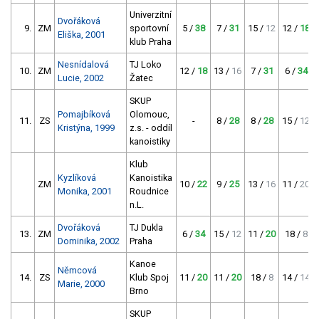
Univerzitní
Dvořáková
9.
ZM
sportovní
5 /
38
7 /
31
15 /
12
12 /
18
Eliška, 2001
klub Praha
Nesnídalová
TJ Loko
10.
ZM
12 /
18
13 /
16
7 /
31
6 /
34
Lucie, 2002
Žatec
SKUP
Pomajbíková
Olomouc,
11.
ZS
-
8 /
28
8 /
28
15 /
12
Kristýna, 1999
z.s. - oddíl
kanoistiky
Klub
Kyzlíková
Kanoistika
ZM
10 /
22
9 /
25
13 /
16
11 /
20
Monika, 2001
Roudnice
n.L.
Dvořáková
TJ Dukla
13.
ZM
6 /
34
15 /
12
11 /
20
18 /
8
Dominika, 2002
Praha
Kanoe
Němcová
14.
ZS
Klub Spoj
11 /
20
11 /
20
18 /
8
14 /
14
Marie, 2000
Brno
SKUP