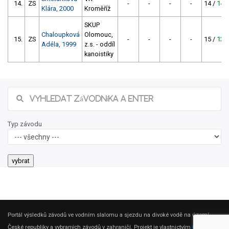
14.
ZS
-
-
-
-
14 /
14
Klára, 2000
Kroměříž
SKUP
Chaloupková
Olomouc,
15.
ZS
-
-
-
-
15 /
12
Adéla, 1999
z.s. - oddíl
kanoistiky
Typ závodu
Portál výsledků závodů ve vodním slalomu a sjezdu na divoké vodě na území
České republiky a vybraných závodů v zahraničí. Projekt je vlastnictvím
ČSK DV
.