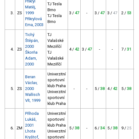
Přikryl
TJ Tesla
Matěj,
Brno
3.
ZS
1999
3 /
47
-
3 /
47
3 /
47
2 /
53
TJ Tesla
Přikrylová
Brno
Ema, 2003
Tichý
TJ
Štěpán,
Valašské
2000
Meziříčí
4.
ZS
4 /
42
3 /
47
-
-
7 /
31
Škorňa
TJ
Adam,
Valašské
2000
Meziříčí
Univerzitní
Beran
sportovní
Václav,
klub Praha
5.
ZS
2000
-
-
5 /
38
4 /
42
5 /
38
Univerzitní
Wallisch
sportovní
Vít, 1999
klub Praha
Příhoda
Univerzitní
Lukáš,
sportovní
2001
klub Praha
6.
ZM
5 /
38
-
6 /
34
5 /
38
9 /
25
Lhota
Univerzitní
Kryštof,
sportovní