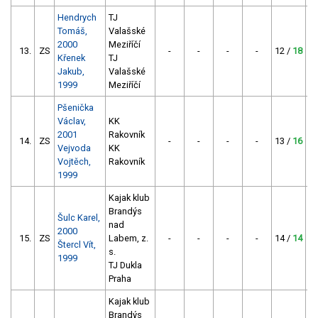
Hendrych
TJ
Tomáš,
Valašské
2000
Meziříčí
13.
ZS
-
-
-
-
12 /
18
Křenek
TJ
Jakub,
Valašské
1999
Meziříčí
Pšenička
Václav,
KK
2001
Rakovník
14.
ZS
-
-
-
-
13 /
16
Vejvoda
KK
Vojtěch,
Rakovník
1999
Kajak klub
Brandýs
Šulc Karel,
nad
2000
15.
ZS
Labem, z.
-
-
-
-
14 /
14
Štercl Vít,
s.
1999
TJ Dukla
Praha
Kajak klub
Brandýs