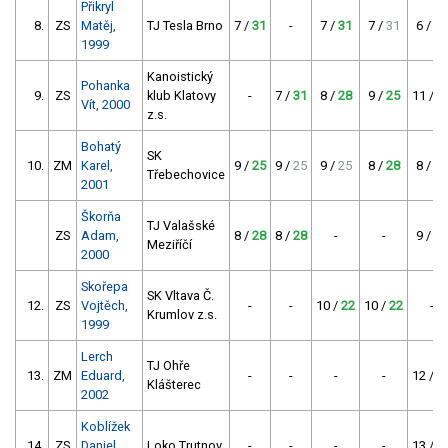
Přikryl
8.
ZS
Matěj,
TJ Tesla Brno
7 /
31
-
7 /
31
7 /
31
6 /
34
1999
Kanoistický
Pohanka
9.
ZS
klub Klatovy
-
7 /
31
8 /
28
9 /
25
11 /
2
Vít, 2000
z.s.
Bohatý
SK
10.
ZM
Karel,
9 /
25
9 /
25
9 /
25
8 /
28
8 /
28
Třebechovice
2001
Škorňa
TJ Valašské
ZS
Adam,
8 /
28
8 /
28
-
-
9 /
25
Meziříčí
2000
Skořepa
SK Vltava Č.
12.
ZS
Vojtěch,
-
-
10 /
22
10 /
22
-
Krumlov z.s.
1999
Lerch
TJ Ohře
13.
ZM
Eduard,
-
-
-
-
12 /
1
Klášterec
2002
Koblížek
14.
ZS
Daniel,
Loko Trutnov
-
-
-
-
13 /
1