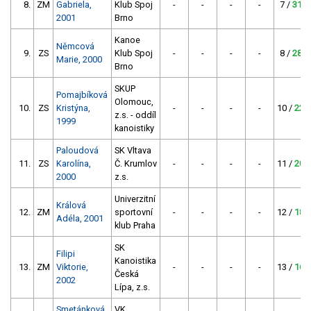
8.
ZM
Gabriela,
Klub Spoj
-
-
-
-
7 /
31
2001
Brno
Kanoe
Němcová
9.
ZS
Klub Spoj
-
-
-
-
8 /
28
Marie, 2000
Brno
SKUP
Pomajbíková
Olomouc,
10.
ZS
Kristýna,
-
-
-
-
10 /
22
z.s. - oddíl
1999
kanoistiky
Paloudová
SK Vltava
11.
ZS
Karolína,
Č. Krumlov
-
-
-
-
11 /
20
2000
z.s.
Univerzitní
Králová
12.
ZM
sportovní
-
-
-
-
12 /
18
Adéla, 2001
klub Praha
SK
Filipi
Kanoistika
13.
ZM
Viktorie,
-
-
-
-
13 /
16
Česká
2002
Lípa, z.s.
Smetánková
VK