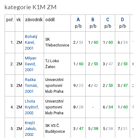
kategorie K1M ZM
poř.
vk
závodník
oddíl
A
B
C
D
p/b
p/b
p/b
p/b
p
Bohatý
SK
1.
ZM
Karel,
2 /
53
1 /
60
1 /
60
6 /
34
1 /
Třebechovice
2001
Milyan
TJ Loko
2.
ZM
David,
1 /
60
2 /
53
3 /
47
2 /
53
8 /
Žatec
2001
Raška
Univerzitní
3.
ZM
Tomáš,
sportovní
9 /
25
4 /
42
2 /
53
3 /
47
2 /
2001
klub Praha
Lhota
Univerzitní
4.
ZM
Kryštof,
sportovní
8 /
28
-
6 /
34
1 /
60
5 /
2002
klub Praha
Krejčí
SK VS Č.
5.
ZM
Jakub,
3 /
47
5 /
38
5 /
38
7 /
31
4 /
Budějovice
2002