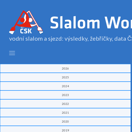
vodní slalom a sjezd: výsledky, žebříčky, data
2026
2025
2024
2023
2022
2021
2020
2019