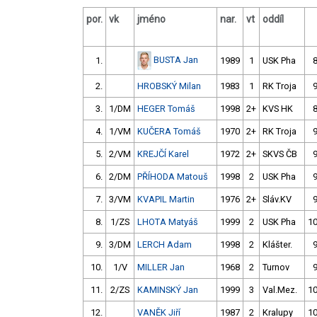
por.
vk
jméno
nar.
vt
oddíl
BUSTA Jan
1.
1989
1
USK Pha
2.
HROBSKÝ Milan
1983
1
RK Troja
3.
1/DM
HEGER Tomáš
1998
2+
KVS HK
4.
1/VM
KUČERA Tomáš
1970
2+
RK Troja
5.
2/VM
KREJČÍ Karel
1972
2+
SKVS ČB
6.
2/DM
PŘÍHODA Matouš
1998
2
USK Pha
7.
3/VM
KVAPIL Martin
1976
2+
Sláv.KV
8.
1/ZS
LHOTA Matyáš
1999
2
USK Pha
10
9.
3/DM
LERCH Adam
1998
2
Klášter.
10.
1/V
MILLER Jan
1968
2
Turnov
11.
2/ZS
KAMINSKÝ Jan
1999
3
Val.Mez.
10
12.
VANĚK Jiří
1987
2
Kralupy
10