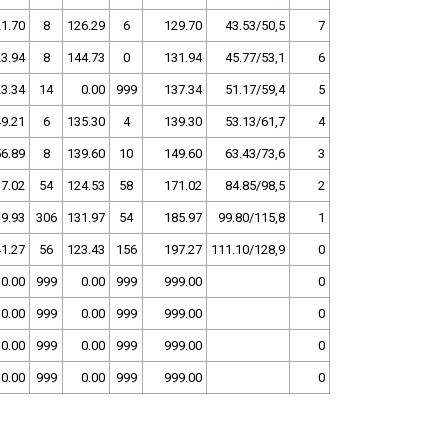
1.70
8
126.29
6
129.70
43.53/50,5
7
3.94
8
144.73
0
131.94
45.77/53,1
6
3.34
14
0.00
999
137.34
51.17/59,4
5
9.21
6
135.30
4
139.30
53.13/61,7
4
6.89
8
139.60
10
149.60
63.43/73,6
3
7.02
54
124.53
58
171.02
84.85/98,5
2
9.93
306
131.97
54
185.97
99.80/115,8
1
1.27
56
123.43
156
197.27
111.10/128,9
0
0.00
999
0.00
999
999.00
0
0.00
999
0.00
999
999.00
0
0.00
999
0.00
999
999.00
0
0.00
999
0.00
999
999.00
0