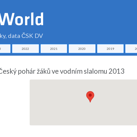
čky, data ČSK DV
3
2022
2021
2020
2019
2
 Český pohár žáků ve vodním slalomu 2013