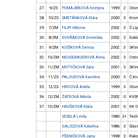
27.
9/ZS
POMAJBÍKOVÁ Kristýna
1999
2
Olo
28.
10/ZS
SMETÁNKOVÁ Klára
2000
3
Krom
29.
7/ZM
FILIPI Viktorie
2002
3
Č.Lí
30.
8/ZM
DVOŘÁKOVÁ Dominika
2002
3
Dukl
31.
9/ZM
KOŠÍKOVÁ Denisa
2002
3
SKVe
32.
10/ZM
NEUGEBAUEROVÁ Anna
2002
3
Ostr
33.
11/ZM
MOTYČKOVÁ Sára
2001
3
SKVe
34.
11/ZS
PALOUDOVÁ Karolína
2000
3
Č.Kr
35.
12/ZS
HRICOVÁ Adéla
1999
3
Olo
36.
12/ZM
ŽATECKÁ Nikola
2002
0
KVSP
37.
13/ZM
HRUŠKOVÁ Klára
2001
0
KK O
VESELÁ Linda
1980
2+
Tech
GALISZOVÁ Kateřina
1986
0
Sláv
PŠENIČKOVÁ Jana
1998
3
Rako