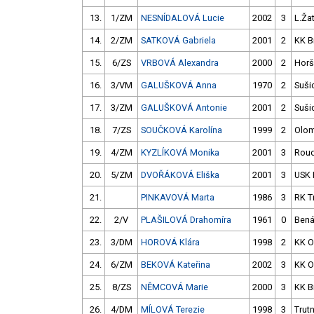
13.
1/ZM
NESNÍDALOVÁ Lucie
2002
3
L.Ža
14.
2/ZM
SATKOVÁ Gabriela
2001
2
KK B
15.
6/ZS
VRBOVÁ Alexandra
2000
2
Horš
16.
3/VM
GALUŠKOVÁ Anna
1970
2
Suši
17.
3/ZM
GALUŠKOVÁ Antonie
2001
2
Suši
18.
7/ZS
SOUČKOVÁ Karolína
1999
2
Olo
19.
4/ZM
KYZLÍKOVÁ Monika
2001
3
Roud
20.
5/ZM
DVOŘÁKOVÁ Eliška
2001
3
USK 
21.
PINKAVOVÁ Marta
1986
3
RK T
22.
2/V
PLAŠILOVÁ Drahomíra
1961
0
Bená
23.
3/DM
HOROVÁ Klára
1998
2
KK O
24.
6/ZM
BEKOVÁ Kateřina
2002
3
KK O
25.
8/ZS
NĚMCOVÁ Marie
2000
3
KK B
26.
4/DM
MÍLOVÁ Terezie
1998
3
Trut