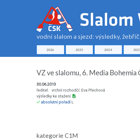
vodní slalom a sjezd: výsledky, žebří
2026
2025
2024
202
VZ ve slalomu, 6. Media Bohemia
30.06.2013
ředitel: vrchní rozhodčí: Eva Přechová
výsledky ke stažení:
absolutní pořadí
L
kategorie C1M