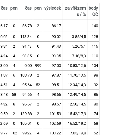
čas
pen
čas
pen
výsledek
za vítězem
body
s / %
OČ
86.17
0
86.78
2
86.17
140
90.02
0
113.34
0
90.02
3.85/4,5
128
89.84
2
91.43
0
91.43
5.26/6,1
116
94.24
4
93.35
0
93.35
7.18/8,3
110
93.00
4
0.00
999
97.00
10.83/12,6
104
91.87
6
108.78
2
97.87
11.70/13,6
98
94.51
4
95.64
52
98.51
12.34/14,3
92
8.48
58
94.66
4
98.66
12.49/14,5
86
94.32
8
96.67
2
98.67
12.50/14,5
80
99.59
2
129.88
2
101.59
15.42/17,9
74
2.69
0
105.01
0
102.69
16.52/19,2
68
9.77
102
99.22
4
103.22
17.05/19,8
62