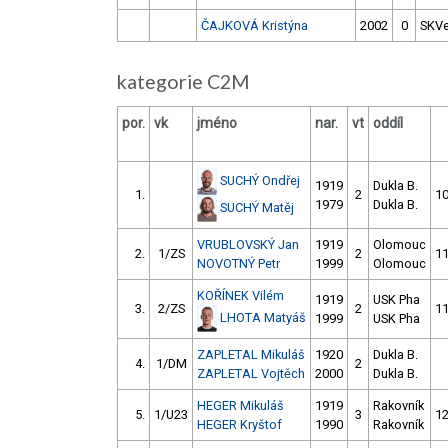
ČAJKOVÁ Kristýna
2002
0
SKVe
kategorie C2M
por.
vk
jméno
nar.
vt
oddíl
SUCHÝ Ondřej
1919
Dukla B.
1.
2
10
1979
Dukla B.
SUCHÝ Matěj
VRUBLOVSKÝ Jan
1919
Olomouc
2.
1/ZS
2
11
NOVOTNÝ Petr
1999
Olomouc
KOŘÍNEK Vilém
1919
USK Pha
3.
2/ZS
2
11
LHOTA Matyáš
1999
USK Pha
ZAPLETAL Mikuláš
1920
Dukla B.
4.
1/DM
2
ZAPLETAL Vojtěch
2000
Dukla B.
HEGER Mikuláš
1919
Rakovník
5.
1/U23
3
12
HEGER Kryštof
1990
Rakovník