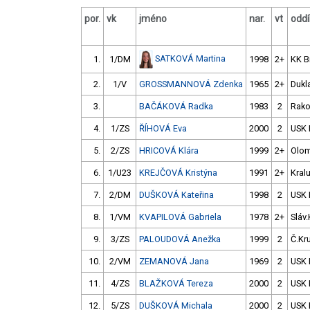
por.
vk
jméno
nar.
vt
oddí
SATKOVÁ Martina
1.
1/DM
1998
2+
KK B
2.
1/V
GROSSMANNOVÁ Zdenka
1965
2+
Dukl
3.
BAČÁKOVÁ Radka
1983
2
Rako
4.
1/ZS
ŘÍHOVÁ Eva
2000
2
USK 
5.
2/ZS
HRICOVÁ Klára
1999
2+
Olo
6.
1/U23
KREJČOVÁ Kristýna
1991
2+
Kral
7.
2/DM
DUŠKOVÁ Kateřina
1998
2
USK 
8.
1/VM
KVAPILOVÁ Gabriela
1978
2+
Sláv
9.
3/ZS
PALOUDOVÁ Anežka
1999
2
Č.Kr
10.
2/VM
ZEMANOVÁ Jana
1969
2
USK 
11.
4/ZS
BLAŽKOVÁ Tereza
2000
2
USK 
12.
5/ZS
DUŠKOVÁ Michala
2000
2
USK 