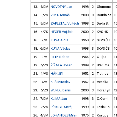
13.
4/DM
NOVOTNÝ Jan
1998
2
Olomouc
14.
3/ZS
ZIMA Tomáš
2000
3
Roudnice
10
15.
5/DM
ZAPLETAL Vojtěch
1998
2
Dukla B.
15
16.
4/ZS
HEGER Vojtěch
2000
2
KVS HK
10
16.
2/V
KUNA Alois
1960
2
SKVS ČB
10
18.
6/DM
KUNA Václav
1998
3
SKVS ČB
10
19.
3/V
FILIPI Robert
1964
2
Č.Lípa
11
19.
5/ZS
ŽÍŽALA Josef
1999
2
USK Pha
11
21.
1/VS
HÁK Jiří
1952
2
Trutnov
13
22.
4/V
KEŠ Miroslav
1967
3
Veselí/L
11
23.
6/ZS
WENDL Denis
2000
3
Horš.Týn
12
24.
7/DM
KLÍMA Jan
1998
3
Č.Kruml.
11
25.
7/ZS
PŘIKRYL Matěj
1999
3
Tesla Bo
11
26.
4/VM
JOHANIDES Milan
1975
2
Kralupy
11