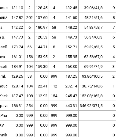
mouc
131.10
2
128.45
4
132.45
39.06/41,8
9
ěříž
147.82
202
137.60
4
141.60
48.21/51,6
8
pa
142.22
6
180.97
58
148.22
54.83/58,7
7
a B.
147.73
2
120.53
58
149.73
56.34/60,3
6
selí
173.74
56
144.71
8
152.71
59.32/63,5
5
ava
161.01
156
153.95
2
155.95
62.56/67,0
4
selí
184.91
104
159.30
4
163.30
69.91/74,9
3
uml.
129.25
58
0.00
999
187.25
93.86/100,5
2
mouc
128.14
104
122.41
112
232.14
138.75/148,6
1
ísek
137.47
108
112.92
154
245.47
152.08/162,8
0
pava
186.31
254
0.00
999
440.31
346.92/371,5
0
.Pha
0.00
999
0.00
999
999.00
0
.KV
0.00
999
0.00
999
999.00
0
vník
0.00
999
0.00
999
999.00
0