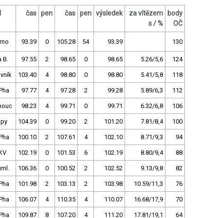
l
čas
pen
čas
pen
výsledek
za vítězem
body
s / %
OČ
rno
93.39
0
105.28
54
93.39
130
a B.
97.55
2
98.65
0
98.65
5.26/5,6
124
vník
103.40
4
98.80
0
98.80
5.41/5,8
118
Pha
97.77
4
97.28
2
99.28
5.89/6,3
112
mouc
98.23
4
99.71
0
99.71
6.32/6,8
106
upy
104.39
0
99.20
2
101.20
7.81/8,4
100
Pha
100.10
2
107.61
4
102.10
8.71/9,3
94
.KV
102.19
0
101.53
6
102.19
8.80/9,4
88
uml.
106.36
0
100.52
2
102.52
9.13/9,8
82
Pha
101.98
2
103.13
2
103.98
10.59/11,3
76
Pha
106.07
4
110.35
4
110.07
16.68/17,9
70
Pha
109.87
8
107.20
4
111.20
17.81/19,1
64