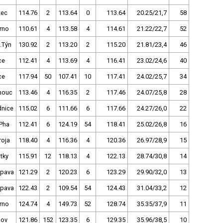
tec
114.76
2
113.64
0
113.64
20.25/21,7
58
rno
110.61
4
113.58
4
114.61
21.22/22,7
52
.Týn
130.92
2
113.20
2
115.20
21.81/23,4
46
ce
112.41
4
113.69
4
116.41
23.02/24,6
40
ce
117.94
50
107.41
10
117.41
24.02/25,7
34
mouc
113.46
4
116.35
2
117.46
24.07/25,8
28
nice
115.02
6
111.66
6
117.66
24.27/26,0
22
Pha
112.41
6
124.19
54
118.41
25.02/26,8
16
roja
118.40
4
116.36
4
120.36
26.97/28,9
15
tky
115.91
12
118.13
4
122.13
28.74/30,8
14
pava
121.29
2
120.23
6
123.29
29.90/32,0
13
pava
122.43
2
109.54
54
124.43
31.04/33,2
12
rno
124.74
4
149.73
52
128.74
35.35/37,9
11
nov
121.86
152
123.35
6
129.35
35.96/38,5
10