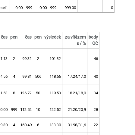
selí
0.00
999
0.00
999
999.00
0
čas
pen
čas
pen
výsledek
za vítězem
body
s / %
OČ
1.13
2
99.32
2
101.32
46
4.56
4
99.81
506
118.56
17.24/17,0
40
1.53
8
126.72
50
119.53
18.21/18,0
34
0.00
999
112.52
10
122.52
21.20/20,9
28
9.30
4
160.49
6
133.30
31.98/31,6
22