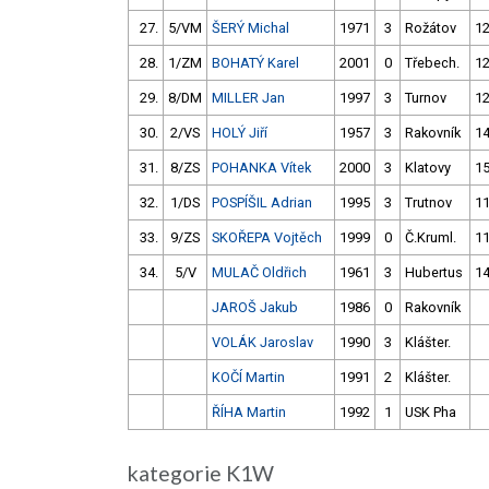
27.
5/VM
ŠERÝ Michal
1971
3
Rožátov
12
28.
1/ZM
BOHATÝ Karel
2001
0
Třebech.
12
29.
8/DM
MILLER Jan
1997
3
Turnov
12
30.
2/VS
HOLÝ Jiří
1957
3
Rakovník
14
31.
8/ZS
POHANKA Vítek
2000
3
Klatovy
15
32.
1/DS
POSPÍŠIL Adrian
1995
3
Trutnov
11
33.
9/ZS
SKOŘEPA Vojtěch
1999
0
Č.Kruml.
11
34.
5/V
MULAČ Oldřich
1961
3
Hubertus
14
JAROŠ Jakub
1986
0
Rakovník
VOLÁK Jaroslav
1990
3
Klášter.
KOČÍ Martin
1991
2
Klášter.
ŘÍHA Martin
1992
1
USK Pha
kategorie K1W