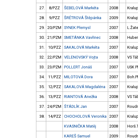
27.
8/PZZ
ŠEBELOVÁ Markéta
2008
Kralu
28.
9/PZZ
ŠRÉTROVÁ Štěpánka
2009
Kralu
29.
20/PZM
SYNEK Přemysl
2007
L.Žat
30.
21/PZM
SMETÁNKA Vavřinec
2008
Huber
31.
10/PZZ
SAKALOVÁ Markéta
2007
Kralu
32.
22/PZM
VELENOVSKÝ Vojta
2008
VS Tá
33.
23/PZM
POLLERT Jonáš
2007
USK P
34.
11/PZZ
MILOTOVÁ Dora
2007
Boh.P
35.
12/PZZ
SAKALOVÁ Magdaléna
2007
Kralu
36.
13/PZZ
RIANTOVÁ Anežka
2008
VS Tá
37.
24/PZM
ŠTÁDLÍK Jan
2007
Roudn
38.
14/PZZ
CHOCHOLOVÁ Veronika
2007
Kralu
KVASNIČKA Matěj
2008
Horš.
KAREŠ Samuel
2009
Roudn