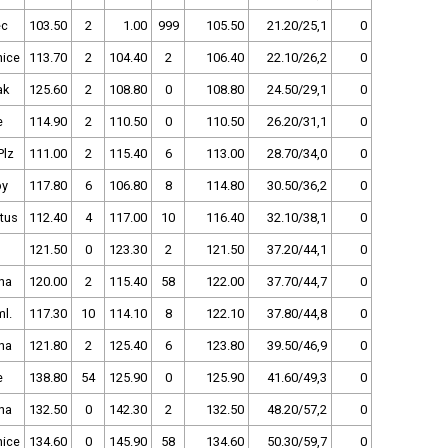
ec
103.50
2
1.00
999
105.50
21.20/25,1
0
ice
113.70
2
104.40
2
106.40
22.10/26,2
0
ak
125.60
2
108.80
0
108.80
24.50/29,1
0
e
114.90
2
110.50
0
110.50
26.20/31,1
0
Plz
111.00
2
115.40
6
113.00
28.70/34,0
0
py
117.80
6
106.80
8
114.80
30.50/36,2
0
tus
112.40
4
117.00
10
116.40
32.10/38,1
0
121.50
0
123.30
2
121.50
37.20/44,1
0
ha
120.00
2
115.40
58
122.00
37.70/44,7
0
ml.
117.30
10
114.10
8
122.10
37.80/44,8
0
ha
121.80
2
125.40
6
123.80
39.50/46,9
0
e
138.80
54
125.90
0
125.90
41.60/49,3
0
ha
132.50
0
142.30
2
132.50
48.20/57,2
0
ice
134.60
0
145.90
58
134.60
50.30/59,7
0