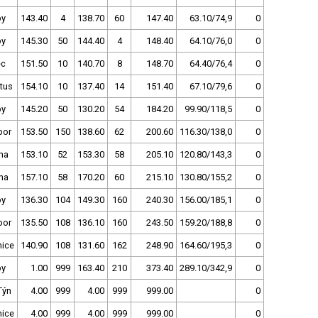
py
143.40
4
138.70
60
147.40
63.10/74,9
0
py
145.30
50
144.40
4
148.40
64.10/76,0
0
ec
151.50
10
140.70
8
148.70
64.40/76,4
0
tus
154.10
10
137.40
14
151.40
67.10/79,6
0
py
145.20
50
130.20
54
184.20
99.90/118,5
0
bor
153.50
150
138.60
62
200.60
116.30/138,0
0
ha
153.10
52
153.30
58
205.10
120.80/143,3
0
ha
157.10
58
170.20
60
215.10
130.80/155,2
0
py
136.30
104
149.30
160
240.30
156.00/185,1
0
bor
135.50
108
136.10
160
243.50
159.20/188,8
0
ice
140.90
108
131.60
162
248.90
164.60/195,3
0
py
1.00
999
163.40
210
373.40
289.10/342,9
0
Týn
4.00
999
4.00
999
999.00
0
ice
4.00
999
4.00
999
999.00
0