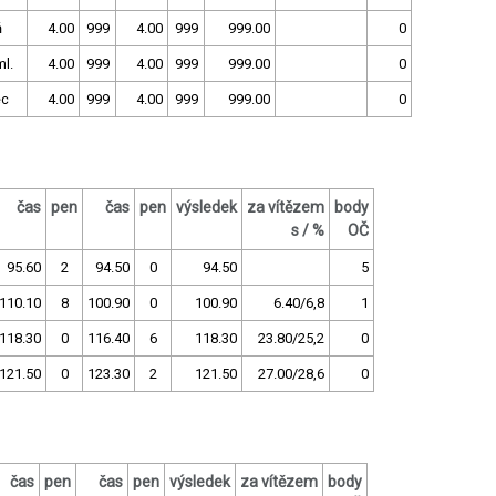
ň
4.00
999
4.00
999
999.00
0
ml.
4.00
999
4.00
999
999.00
0
ec
4.00
999
4.00
999
999.00
0
čas
pen
čas
pen
výsledek
za vítězem
body
s / %
OČ
95.60
2
94.50
0
94.50
5
110.10
8
100.90
0
100.90
6.40/6,8
1
118.30
0
116.40
6
118.30
23.80/25,2
0
121.50
0
123.30
2
121.50
27.00/28,6
0
čas
pen
čas
pen
výsledek
za vítězem
body