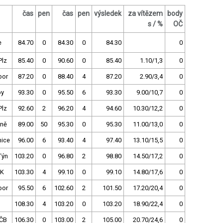
čas
pen
čas
pen
výsledek
za vítězem
body
s / %
OČ
e
84.70
0
84.30
0
84.30
0
Plz
85.40
0
90.60
0
85.40
1.10/1,3
0
bor
87.20
0
88.40
4
87.20
2.90/3,4
0
py
93.30
0
95.50
6
93.30
9.00/10,7
0
Plz
92.60
2
96.20
4
94.60
10.30/12,2
0
ně
89.00
50
95.30
0
95.30
11.00/13,0
0
ice
96.00
6
93.40
4
97.40
13.10/15,5
0
Týn
103.20
0
96.80
2
98.80
14.50/17,2
0
HK
103.30
4
99.10
0
99.10
14.80/17,6
0
bor
95.50
6
102.60
2
101.50
17.20/20,4
0
108.30
4
103.20
0
103.20
18.90/22,4
0
ČB
106.30
0
103.00
2
105.00
20.70/24,6
0