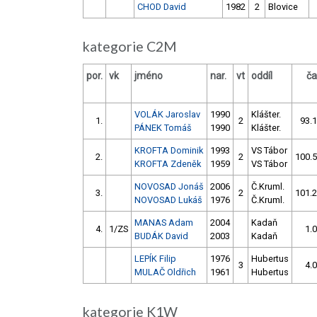
CHOD David
1982
2
Blovice
kategorie C2M
por.
vk
jméno
nar.
vt
oddíl
ča
VOLÁK Jaroslav
1990
Klášter.
1.
2
93.
PÁNEK Tomáš
1990
Klášter.
KROFTA Dominik
1993
VS Tábor
2.
2
100.
KROFTA Zdeněk
1959
VS Tábor
NOVOSAD Jonáš
2006
Č.Kruml.
3.
2
101.
NOVOSAD Lukáš
1976
Č.Kruml.
MANAS Adam
2004
Kadaň
4.
1/ZS
1.
BUDÁK David
2003
Kadaň
LEPÍK Filip
1976
Hubertus
3
4.
MULAČ Oldřich
1961
Hubertus
kategorie K1W