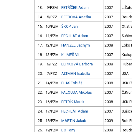
13.
9/PZM
PETŘÍČEK Adam
2007
L.Žat
14.
5/PZZ
BEEROVÁ Anežka
2007
Roudn
15.
10/PZM
ŠKOP Jan
2007
Ot.Str
16.
11/PZM
PECHLÁT Adam
2007
Sušic
17.
12/PZM
HANZEL Jáchym
2008
Loko 
18.
13/PZM
KLIMEŠ Vít
2007
Kralu
19.
6/PZZ
LEPÍKOVÁ Barbora
2008
Huber
20.
7/PZZ
ALTMAN Isabella
2007
USA
21.
14/PZM
PLAS Tobiáš
2008
USK P
22.
15/PZM
PALOUDA Mikoláš
2007
Č.Kru
23.
16/PZM
PETŘÍK Marek
2008
USK P
24.
17/PZM
PECHLÁT Adam
2007
Sušic
25.
18/PZM
MARTIN Jakub
2009
Boh.P
26.
19/PZM
DO Tony
2008
Roudn