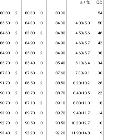
s / %
OČ
80.80
2
80.30
0
80.30
54
85.50
0
84.30
0
84.30
4.00/5,0
50
84.60
2
82.80
2
84.80
4.50/5,6
46
86.90
0
84.90
0
84.90
4.60/5,7
42
84.90
0
85.80
2
84.90
4.60/5,7
38
85.70
0
85.40
0
85.40
5.10/6,4
34
87.30
2
87.60
0
87.60
7.30/9,1
30
91.70
8
86.50
2
88.50
8.20/10,2
26
90.10
2
88.70
0
88.70
8.40/10,5
22
90.70
0
87.10
2
89.10
8.80/11,0
18
93.90
0
89.70
0
89.70
9.40/11,7
14
92.70
0
90.50
0
90.50
10.20/12,7
10
93.40
2
92.20
0
92.20
11.90/14,8
9