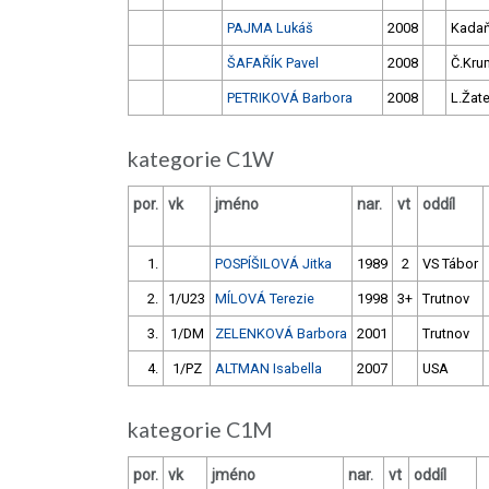
PAJMA Lukáš
2008
Kada
ŠAFAŘÍK Pavel
2008
Č.Kru
PETRIKOVÁ Barbora
2008
L.Žat
kategorie C1W
por.
vk
jméno
nar.
vt
oddíl
1.
POSPÍŠILOVÁ Jitka
1989
2
VS Tábor
2.
1/U23
MÍLOVÁ Terezie
1998
3+
Trutnov
3.
1/DM
ZELENKOVÁ Barbora
2001
Trutnov
4.
1/PZ
ALTMAN Isabella
2007
USA
kategorie C1M
por.
vk
jméno
nar.
vt
oddíl