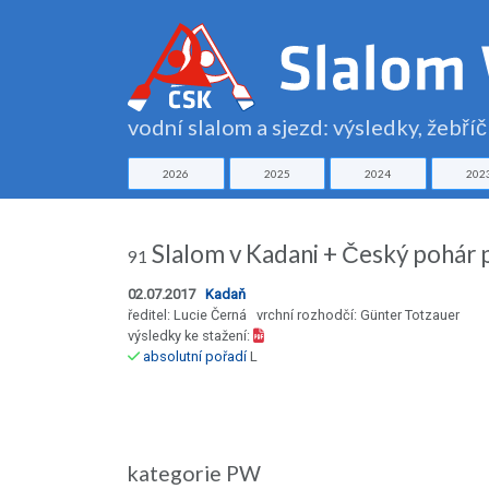
vodní slalom a sjezd: výsledky, žebří
2026
2025
2024
202
Slalom v Kadani + Český pohár 
91
02.07.2017
Kadaň
ředitel: Lucie Černá vrchní rozhodčí: Günter Totzauer
výsledky ke stažení:
absolutní pořadí
L
kategorie PW