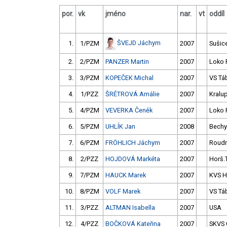
por.
vk
jméno
nar.
vt
oddíl
ŠVEJD Jáchym
1.
1/PZM
2007
Sušic
2.
2/PZM
PANZER Martin
2007
Loko 
3.
3/PZM
KOPEČEK Michal
2007
VS Tá
4.
1/PZZ
ŠRÉTROVÁ Amálie
2007
Kralu
5.
4/PZM
VEVERKA Čeněk
2007
Loko 
6.
5/PZM
UHLÍK Jan
2008
Bechy
7.
6/PZM
FRÖHLICH Jáchym
2007
Roudn
8.
2/PZZ
HOJDOVÁ Markéta
2007
Horš.
9.
7/PZM
HAUCK Marek
2007
KVS 
10.
8/PZM
VOLF Marek
2007
VS Tá
11.
3/PZZ
ALTMAN Isabella
2007
USA
12.
4/PZZ
BOČKOVÁ Kateřina
2007
SKVS 