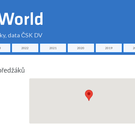
čky, data ČSK DV
3
2022
2021
2020
2019
2
předžáků