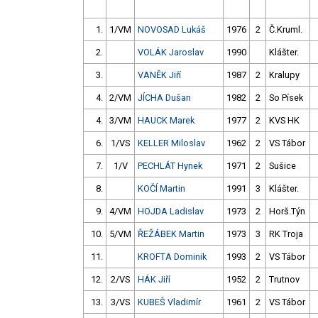
1.
1/VM
NOVOSAD Lukáš
1976
2
Č.Kruml.
2.
VOLÁK Jaroslav
1990
Klášter.
3.
VANĚK Jiří
1987
2
Kralupy
4.
2/VM
JÍCHA Dušan
1982
2
So Písek
4.
3/VM
HAUCK Marek
1977
2
KVS HK
6.
1/VS
KELLER Miloslav
1962
2
VS Tábor
7.
1/V
PECHLÁT Hynek
1971
2
Sušice
8.
KOČÍ Martin
1991
3
Klášter.
9.
4/VM
HOJDA Ladislav
1973
2
Horš.Týn
10.
5/VM
ŘEŽÁBEK Martin
1973
3
RK Troja
11.
KROFTA Dominik
1993
2
VS Tábor
12.
2/VS
HÁK Jiří
1952
2
Trutnov
13.
3/VS
KUBEŠ Vladimír
1961
2
VS Tábor