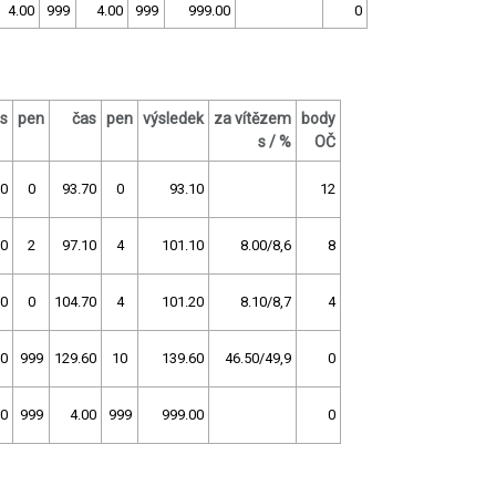
4.00
999
4.00
999
999.00
0
s
pen
čas
pen
výsledek
za vítězem
body
s / %
OČ
10
0
93.70
0
93.10
12
50
2
97.10
4
101.10
8.00/8,6
8
20
0
104.70
4
101.20
8.10/8,7
4
00
999
129.60
10
139.60
46.50/49,9
0
00
999
4.00
999
999.00
0