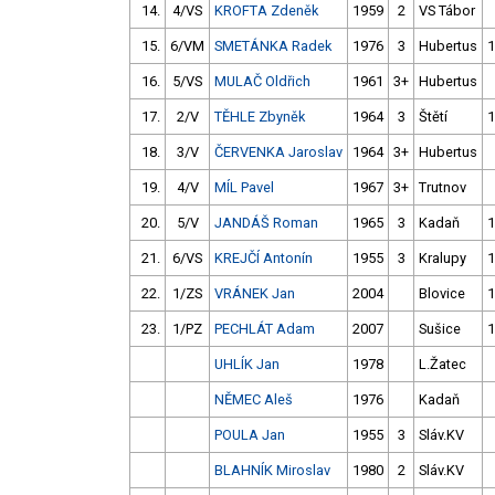
14.
4/VS
KROFTA Zdeněk
1959
2
VS Tábor
15.
6/VM
SMETÁNKA Radek
1976
3
Hubertus
1
16.
5/VS
MULAČ Oldřich
1961
3+
Hubertus
17.
2/V
TĚHLE Zbyněk
1964
3
Štětí
1
18.
3/V
ČERVENKA Jaroslav
1964
3+
Hubertus
19.
4/V
MÍL Pavel
1967
3+
Trutnov
20.
5/V
JANDÁŠ Roman
1965
3
Kadaň
1
21.
6/VS
KREJČÍ Antonín
1955
3
Kralupy
1
22.
1/ZS
VRÁNEK Jan
2004
Blovice
1
23.
1/PZ
PECHLÁT Adam
2007
Sušice
1
UHLÍK Jan
1978
L.Žatec
NĚMEC Aleš
1976
Kadaň
POULA Jan
1955
3
Sláv.KV
BLAHNÍK Miroslav
1980
2
Sláv.KV