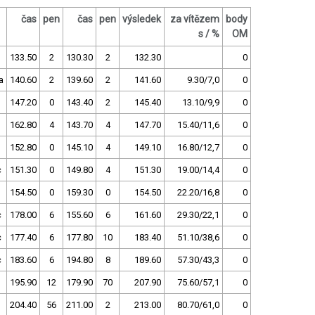
čas
pen
čas
pen
výsledek
za vítězem
body
s / %
OM
133.50
2
130.30
2
132.30
0
a
140.60
2
139.60
2
141.60
9.30/7,0
0
147.20
0
143.40
2
145.40
13.10/9,9
0
162.80
4
143.70
4
147.70
15.40/11,6
0
152.80
0
145.10
4
149.10
16.80/12,7
0
c
151.30
0
149.80
4
151.30
19.00/14,4
0
154.50
0
159.30
0
154.50
22.20/16,8
0
c
178.00
6
155.60
6
161.60
29.30/22,1
0
c
177.40
6
177.80
10
183.40
51.10/38,6
0
c
183.60
6
194.80
8
189.60
57.30/43,3
0
195.90
12
179.90
70
207.90
75.60/57,1
0
204.40
56
211.00
2
213.00
80.70/61,0
0