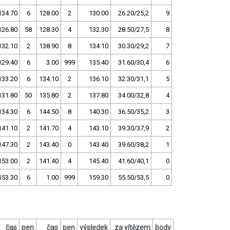
134.70
6
128.00
2
130.00
26.20/25,2
9
126.80
58
128.30
4
132.30
28.50/27,5
8
132.10
2
138.90
8
134.10
30.30/29,2
7
129.40
6
3.00
999
135.40
31.60/30,4
6
133.20
6
134.10
2
136.10
32.30/31,1
5
131.80
50
135.80
2
137.80
34.00/32,8
4
134.30
6
144.50
8
140.30
36.50/35,2
3
141.10
2
141.70
4
143.10
39.30/37,9
2
147.30
2
143.40
0
143.40
39.60/38,2
1
153.00
2
141.40
4
145.40
41.60/40,1
0
153.30
6
1.00
999
159.30
55.50/53,5
0
čas
pen
čas
pen
výsledek
za vítězem
body