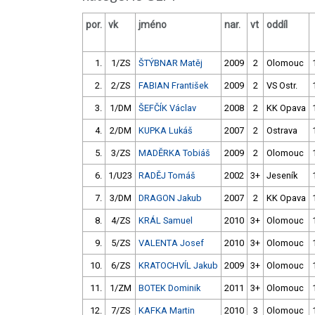
por.
vk
jméno
nar.
vt
oddíl
1.
1/ZS
ŠTÝBNAR Matěj
2009
2
Olomouc
2.
2/ZS
FABIAN František
2009
2
VS Ostr.
3.
1/DM
ŠEFČÍK Václav
2008
2
KK Opava
4.
2/DM
KUPKA Lukáš
2007
2
Ostrava
5.
3/ZS
MADĚRKA Tobiáš
2009
2
Olomouc
6.
1/U23
RADĚJ Tomáš
2002
3+
Jeseník
7.
3/DM
DRAGON Jakub
2007
2
KK Opava
8.
4/ZS
KRÁL Samuel
2010
3+
Olomouc
9.
5/ZS
VALENTA Josef
2010
3+
Olomouc
10.
6/ZS
KRATOCHVÍL Jakub
2009
3+
Olomouc
11.
1/ZM
BOTEK Dominik
2011
3+
Olomouc
12.
7/ZS
KAFKA Martin
2010
3
Olomouc