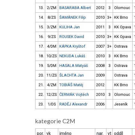
13.
2/ZM
BASARABA Albert
2012
3
Olomouc
14.
8/ZS
ŠAMÁNEK Filip
2010
3+
KK Brno
15.
3/ZM
KULIHA Jan
2011
3
KK Opava
16.
9/ZS
ROUSEK David
2010
3+
KK Opava
17.
4/DM
KÁPKA Kryštof
2007
3+
Ostrava
18.
10/ZS
NEKUDA Lukáš
2010
3
KK Brno
19.
5/DM
HASALA Matyáš
2008
3
Ostrava
20.
11/ZS
ŠLACHTA Jan
2009
Ostrava
21.
4/ZM
TOBIÁŠ Matěj
2012
KK Brno
22.
12/ZS
ČERMÁK Vojtěch
2010
3
Olomouc
23.
1/DS
RADĚJ Alexandr
2006
Jeseník
kategorie C2M
por.
vk
jméno
nar.
vt
oddíl