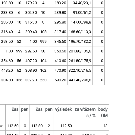
193.80
10
179.20
4
183.20
34.40/23,1
0
233.80
6
302.30
10
239.80
91.00/61,2
0
285.80
10
316.30
8
295.80
147.00/98,8
0
316.40
4
209.40
108
317.40
168.60/113,3
0
293.50
52
1.00
999
345.50
196.70/132,2
0
1.00
999
292.60
58
350.60
201.80/135,6
0
354.60
56
407.20
104
410.60
261.80/175,9
0
448.20
62
308.90
162
470.90
322.10/216,5
0
304.80
356
332.20
258
590.20
441.40/296,6
0
čas
pen
čas
pen
výsledek
za vítězem
body
s / %
OM
uc
112.50
0
112.80
2
112.50
13