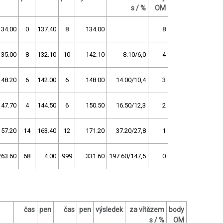
s / %
OM
134.00
0
137.40
8
134.00
8
135.00
8
132.10
10
142.10
8.10/6,0
4
148.20
6
142.00
6
148.00
14.00/10,4
3
147.70
4
144.50
6
150.50
16.50/12,3
2
157.20
14
163.40
12
171.20
37.20/27,8
1
263.60
68
4.00
999
331.60
197.60/147,5
0
čas
pen
čas
pen
výsledek
za vítězem
body
s / %
OM