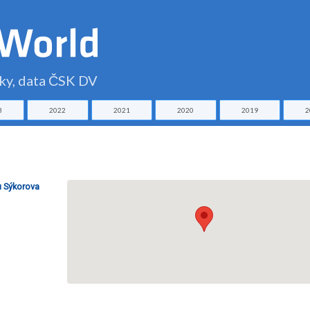
čky, data ČSK DV
3
2022
2021
2020
2019
2
u Sýkorova