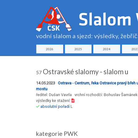
vodní slalom a sjezd: výsledky, žebří
2026
2025
2024
202
Ostravské slalomy - slalom u
57
14.05.2023
Ostrava - Centrum, řeka Ostravice pravý břeh 
mostu
ředitel: Dušan Vavrla vrchní rozhodčí: Bohuslav Šamánek
výsledky ke stažení:
absolutní pořadí
L
kategorie PWK