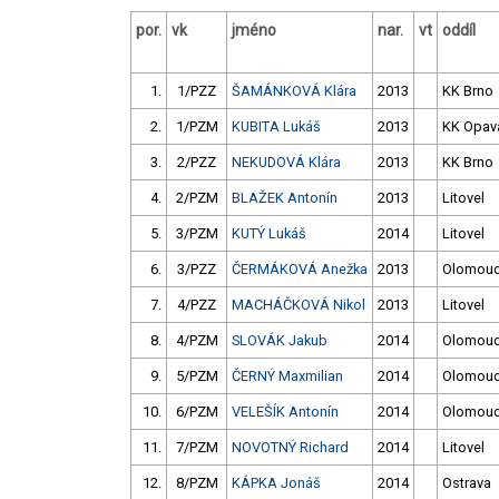
por.
vk
jméno
nar.
vt
oddíl
1.
1/PZZ
ŠAMÁNKOVÁ Klára
2013
KK Brno
2.
1/PZM
KUBITA Lukáš
2013
KK Opav
3.
2/PZZ
NEKUDOVÁ Klára
2013
KK Brno
4.
2/PZM
BLAŽEK Antonín
2013
Litovel
5.
3/PZM
KUTÝ Lukáš
2014
Litovel
6.
3/PZZ
ČERMÁKOVÁ Anežka
2013
Olomou
7.
4/PZZ
MACHÁČKOVÁ Nikol
2013
Litovel
8.
4/PZM
SLOVÁK Jakub
2014
Olomou
9.
5/PZM
ČERNÝ Maxmilian
2014
Olomou
10.
6/PZM
VELEŠÍK Antonín
2014
Olomou
11.
7/PZM
NOVOTNÝ Richard
2014
Litovel
12.
8/PZM
KÁPKA Jonáš
2014
Ostrava