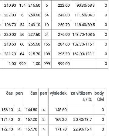
210.90
154
216.60
6
222.60
90.30/68,3
0
c
237.80
6
259.60
54
243.80
111.50/84,3
0
c
196.70
54
243.10
10
250.70
118.40/89,5
0
c
220.00
56
227.60
54
276.00
143.70/108,6
0
218.60
66
265.60
156
284.60
152.30/115,1
0
c
231.20
64
215.70
108
295.20
162.90/123,1
0
1.00
999
1.00
999
999.00
0
čas
pen
čas
pen
výsledek
za vítězem
body
s / %
OM
156.10
4
144.80
4
148.80
0
171.40
2
167.20
2
169.20
20.40/13,7
0
172.10
4
167.70
4
171.70
22.90/15,4
0