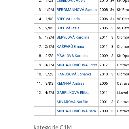
2.
1/ZS
LEBEDOVÁ Adéla
2010
3+
KK Opa
3.
1/DM
BERGMANNOVÁ Sandra
2008
3+
KK Brn
4.
1/DS
SRPOVÁ Lada
2006
3+
VS Ostr
5.
2/DS
SRPOVÁ Stela
2006
3
VS Ostr
6.
1/ZM
BERYLOVÁ Karolína
2011
3
Olomo
7.
2/ZM
KAŠPARŮ Emma
2011
3
Olomo
8.
2/ZS
PÍŠALOVÁ Karolína
2009
3
KK Opa
9.
3/ZM
MICHAJLOVIČOVÁ Ester
2012
Ostrav
10.
3/ZS
HANUŠOVÁ Johanka
2010
3
Olomo
11.
3/DS
KEMPNÁ Andrea
2006
Ostrav
12.
4/ZM
GABRLÍKOVÁ Eliška
2011
Litovel
MINÁROVÁ Natálie
2001
3
Ostrav
MICHAJLOVIČOVÁ Sára
2009
3
Ostrav
kategorie C1M