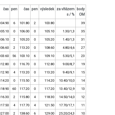
čas
pen
čas
pen
výsledek
za vítězem
body
s / %
OM
104.90
6
101.80
2
103.80
39
105.10
0
106.00
0
105.10
1.30/1,3
35
106.10
2
105.20
0
105.20
1.40/1,3
31
106.60
2
113.20
0
108.60
4.80/4,6
27
103.60
56
103.10
6
109.10
5.30/5,1
23
112.80
0
116.70
0
112.80
9.00/8,7
19
112.90
4
113.20
0
113.20
9.40/9,1
15
114.20
0
115.50
0
114.20
10.40/10,0
14
118.90
60
117.20
0
117.20
13.40/12,9
13
116.30
2
115.80
4
118.30
14.50/14,0
12
117.50
4
117.70
4
121.50
17.70/17,1
11
127.00
2
138.60
6
129.00
25.20/24,3
10