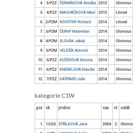
4.
3/PZZ
ČERMÁKOVÁ Anežka
2013
Olomouc
5.
4/PZZ
MACHÁČKOVÁ Nikol
2013
Litovel
6.
2/PZM
NOVOTNÝ Richard
2014
Litovel
7.
3/PZM
ČERNÝ Maxmilian
2014
Olomouc
8.
4/PZM
SLOVÁK Jakub
2014
Olomouc
9.
5/PZM
VELEŠÍK Antonín
2014
Olomouc
10.
5/PZZ
KUČEROVÁ Simona
2014
Olomouc
11.
6/PZZ
KNEBELOVÁ Klaudie
2014
Olomouc
12.
7/PZZ
KAŠPARŮ Julie
2014
Olomouc
kategorie C1W
por.
vk
jméno
nar.
vt
oddíl
1.
1/U23
STŘÍLKOVÁ Jana
2004
2
Olomo