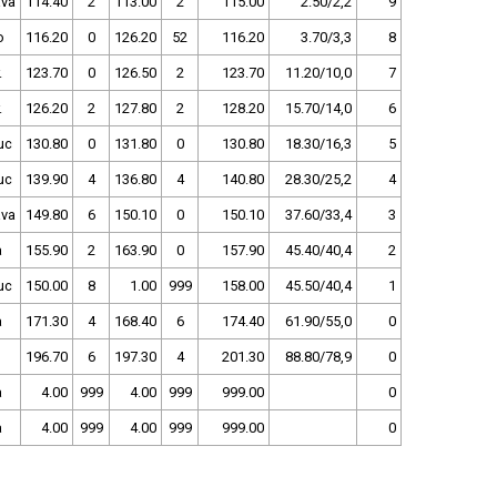
va
114.40
2
113.00
2
115.00
2.50/2,2
9
o
116.20
0
126.20
52
116.20
3.70/3,3
8
.
123.70
0
126.50
2
123.70
11.20/10,0
7
.
126.20
2
127.80
2
128.20
15.70/14,0
6
uc
130.80
0
131.80
0
130.80
18.30/16,3
5
uc
139.90
4
136.80
4
140.80
28.30/25,2
4
va
149.80
6
150.10
0
150.10
37.60/33,4
3
a
155.90
2
163.90
0
157.90
45.40/40,4
2
uc
150.00
8
1.00
999
158.00
45.50/40,4
1
a
171.30
4
168.40
6
174.40
61.90/55,0
0
196.70
6
197.30
4
201.30
88.80/78,9
0
a
4.00
999
4.00
999
999.00
0
a
4.00
999
4.00
999
999.00
0