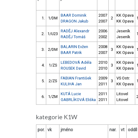
BAAR Dominik
2007
KK Opava
1.
1/DM
2
DRAGON Jakub
2007
KK Opava
RADĚJ Alexandr
2006
Jeseník
2.
1/U23
RADĚJ Tomáš
2002
Jeseník
BALARIN Evžen
2008
KK Opava
3.
2/DM
3
BAAR Patrik
2007
KK Opava
LEBEDOVÁ Adéla
2010
KK Opava
4.
1/ZS
3
ROUSEK David
2010
KK Opava
FABIAN František
2009
VS Ostr.
5.
2/ZS
3
KULIHA Jan
2011
KK Opava
KUTÁ Lucie
2011
Litovel
6.
1/ZM
GABRLÍKOVÁ Eliška
2011
Litovel
kategorie K1W
por.
vk
jméno
nar.
vt
oddíl