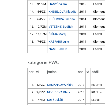
13.
9/PZM
HANYŠ Vilém
2015
Litovel
14.
5/PZZ
KNEBELOVÁ Klaudie
2014
Olomou
15.
6/PZZ
KUČEROVÁ Simona
2014
Olomou
16.
10/PZM
VETEŠNÍK Bedřich
2014
Olomou
17.
11/PZM
ŠIŠMA Matěj
2013
Litovel
18.
7/PZZ
KAŠPARŮ Julie
2014
Olomou
NANTL Jakub
2013
Litovel
kategorie PWC
por.
vk
jméno
nar.
vt
oddíl
1.
1/PZZ
ŠAMÁNKOVÁ Klára
2013
KK Brno
2.
2/PZZ
NEKUDOVÁ Klára
2013
KK Brno
3.
1/PZM
KUTÝ Lukáš
2014
Litovel