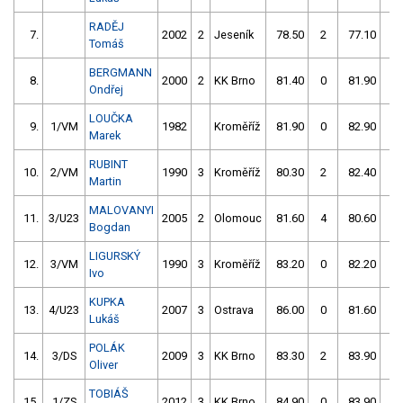
RADĚJ
7.
2002
2
Jeseník
78.50
2
77.10
52
Tomáš
BERGMANN
8.
2000
2
KK Brno
81.40
0
81.90
2
Ondřej
LOUČKA
9.
1/VM
1982
Kroměříž
81.90
0
82.90
0
Marek
RUBINT
10.
2/VM
1990
3
Kroměříž
80.30
2
82.40
0
Martin
MALOVANYI
11.
3/U23
2005
2
Olomouc
81.60
4
80.60
2
Bogdan
LIGURSKÝ
12.
3/VM
1990
3
Kroměříž
83.20
0
82.20
2
Ivo
KUPKA
13.
4/U23
2007
3
Ostrava
86.00
0
81.60
2
Lukáš
POLÁK
14.
3/DS
2009
3
KK Brno
83.30
2
83.90
0
Oliver
TOBIÁŠ
15.
1/ZS
2012
3
KK Brno
84.90
0
83.90
50