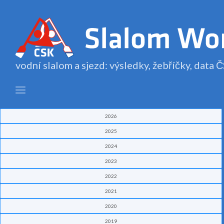
vodní slalom a sjezd: výsledky, žebříčky, data
2026
2025
2024
2023
2022
2021
2020
2019