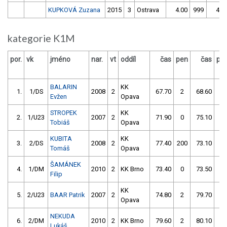
KUPKOVÁ Zuzana
2015
3
Ostrava
4.00
999
4.0
kategorie K1M
por.
vk
jméno
nar.
vt
oddíl
čas
pen
čas
pe
BALARIN
KK
1.
1/DS
2008
2
67.70
2
68.60
0
Evžen
Opava
STROPEK
KK
2.
1/U23
2007
2
71.90
0
75.10
52
Tobiáš
Opava
KUBITA
KK
3.
2/DS
2008
2
77.40
200
73.10
0
Tomáš
Opava
ŠAMÁNEK
4.
1/DM
2010
2
KK Brno
73.40
0
73.50
0
Filip
KK
5.
2/U23
BAAR Patrik
2007
2
74.80
2
79.70
2
Opava
NEKUDA
6.
2/DM
2010
2
KK Brno
79.60
2
80.10
0
Lukáš