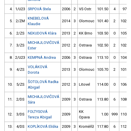
4.
1/U23
SRPOVÁ Stela
2006
2
VS Ostr.
101.50
4
97.2
KNEBELOVÁ
5.
2/ZM
2014
3
Olomouc
101.40
2
102.2
Klaudie
6.
2/ZS
NEKUDOVÁ Klára
2013
2
KK Brno
103.50
0
105.6
MICHAJLOVIČOVÁ
7.
3/ZS
2012
2
Ostrava
102.50
2
102.9
Ester
8.
2/U23
KEMPNÁ Andrea
2006
3
Ostrava
113.10
0
104.6
VOLÁKOVÁ
9.
4/ZS
2013
3
Olomouc
105.70
2
101.1
Dorota
ŠOTOLOVÁ Radka
10.
5/ZS
2012
3
Litovel
114.00
0
106.7
Abigail
MICHAJLOVIČOVÁ
11.
2/DS
2009
3
Ostrava
113.80
6
108.6
Sára
FOLTYSOVÁ
KK
12.
3/DS
2009
1.00
999
110.1
Tereza Abigail
Opava
13.
4/DS
KOPLÍKOVÁ Eliška
2009
3
Kroměříž
117.80
6
112.4