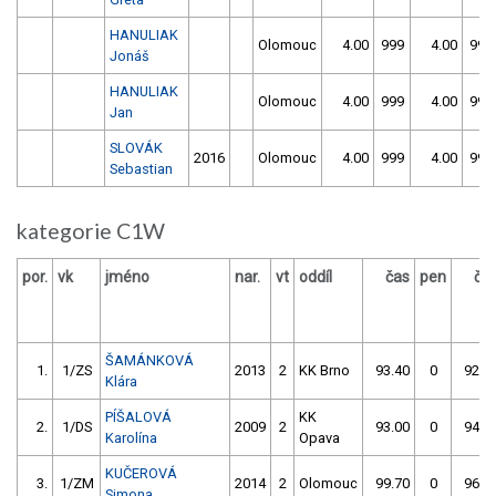
HANULIAK
Olomouc
4.00
999
4.00
999
Jonáš
HANULIAK
Olomouc
4.00
999
4.00
999
Jan
SLOVÁK
2016
Olomouc
4.00
999
4.00
999
Sebastian
kategorie C1W
por.
vk
jméno
nar.
vt
oddíl
čas
pen
ča
ŠAMÁNKOVÁ
1.
1/ZS
2013
2
KK Brno
93.40
0
92.6
Klára
PÍŠALOVÁ
KK
2.
1/DS
2009
2
93.00
0
94.7
Karolína
Opava
KUČEROVÁ
3.
1/ZM
2014
2
Olomouc
99.70
0
96.9
Simona