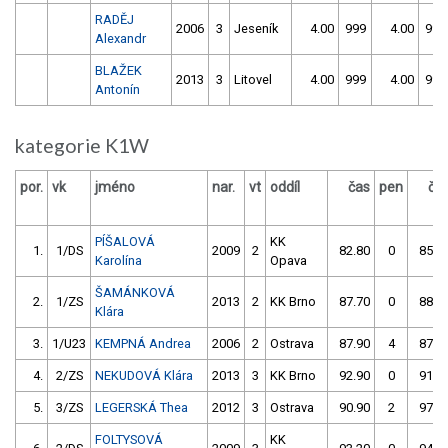
RADĚJ
2006
3
Jeseník
4.00
999
4.00
999
Alexandr
BLAŽEK
2013
3
Litovel
4.00
999
4.00
999
Antonín
kategorie K1W
por.
vk
jméno
nar.
vt
oddíl
čas
pen
ča
PÍŠALOVÁ
KK
1.
1/DS
2009
2
82.80
0
85.4
Karolína
Opava
ŠAMÁNKOVÁ
2.
1/ZS
2013
2
KK Brno
87.70
0
88.0
Klára
3.
1/U23
KEMPNÁ Andrea
2006
2
Ostrava
87.90
4
87.7
4.
2/ZS
NEKUDOVÁ Klára
2013
3
KK Brno
92.90
0
91.9
5.
3/ZS
LEGERSKÁ Thea
2012
3
Ostrava
90.90
2
97.9
FOLTYSOVÁ
KK