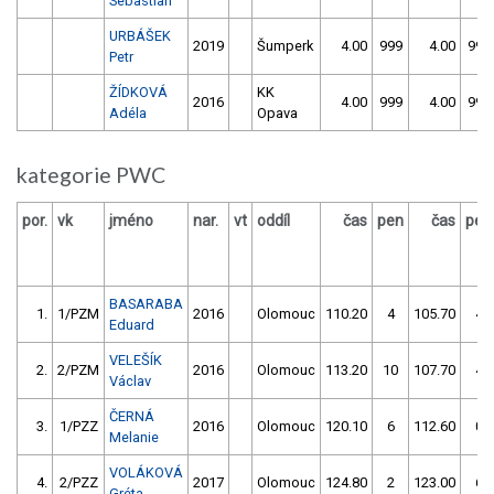
Sebastian
URBÁŠEK
2019
Šumperk
4.00
999
4.00
999
Petr
ŽÍDKOVÁ
KK
2016
4.00
999
4.00
999
Adéla
Opava
kategorie PWC
por.
vk
jméno
nar.
vt
oddíl
čas
pen
čas
pen
BASARABA
1.
1/PZM
2016
Olomouc
110.20
4
105.70
4
Eduard
VELEŠÍK
2.
2/PZM
2016
Olomouc
113.20
10
107.70
4
Václav
ČERNÁ
3.
1/PZZ
2016
Olomouc
120.10
6
112.60
0
Melanie
VOLÁKOVÁ
4.
2/PZZ
2017
Olomouc
124.80
2
123.00
6
Gréta