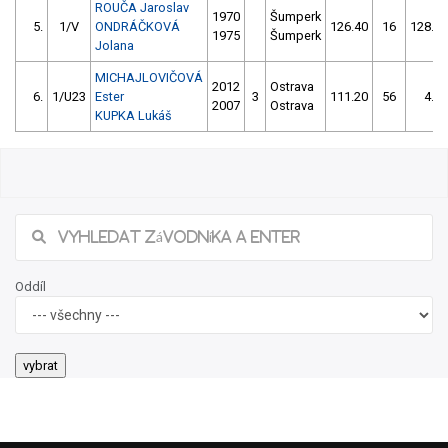
ROUČA Jaroslav
1970
Šumperk
5.
1/V
ONDRÁČKOVÁ
126.40
16
128.00
1975
Šumperk
Jolana
MICHAJLOVIČOVÁ
2012
Ostrava
6.
1/U23
Ester
3
111.20
56
4.00
2007
Ostrava
KUPKA Lukáš
Oddíl