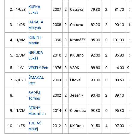
KUPKA
2.
1/U23
2007
2
Ostrava
79.30
2
81.70
2
Lukáš
HASALA
3.
1/DS
2008
2
Ostrava
82.20
2
90.10
14
Matyáš
RUBINT
4.
1/VM
1990
3
Kroměříž
85.90
0
101.00
2
Martin
NEKUDA
5.
2/DM
2010
3
KK Brno
92.00
2
86.80
2
Lukáš
5.
1/V
VESELÝ Petr
1976
3
VSDK
88.80
0
4.00
999
ŠMAKAL
7.
2/U23
2003
3
Litovel
90.00
0
88.50
6
Petr
RADĚJ
8.
2002
2
Jeseník
90.40
2
89.10
4
Tomáš
ČERNÝ
9.
1/ZM
2014
3
Olomouc
93.30
0
96.30
0
Maxmilian
TOBIÁŠ
10.
1/ZS
2012
3
KK Brno
91.50
4
97.00
0
Matěj