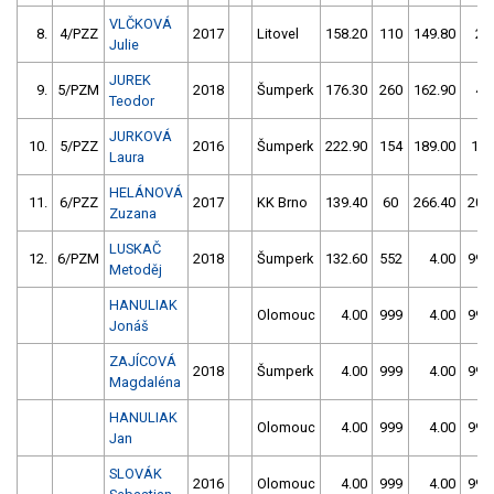
VLČKOVÁ
8.
4/PZZ
2017
Litovel
158.20
110
149.80
2
Julie
JUREK
9.
5/PZM
2018
Šumperk
176.30
260
162.90
4
Teodor
JURKOVÁ
10.
5/PZZ
2016
Šumperk
222.90
154
189.00
10
Laura
HELÁNOVÁ
11.
6/PZZ
2017
KK Brno
139.40
60
266.40
208
Zuzana
LUSKAČ
12.
6/PZM
2018
Šumperk
132.60
552
4.00
999
Metoděj
HANULIAK
Olomouc
4.00
999
4.00
999
Jonáš
ZAJÍCOVÁ
2018
Šumperk
4.00
999
4.00
999
Magdaléna
HANULIAK
Olomouc
4.00
999
4.00
999
Jan
SLOVÁK
2016
Olomouc
4.00
999
4.00
999