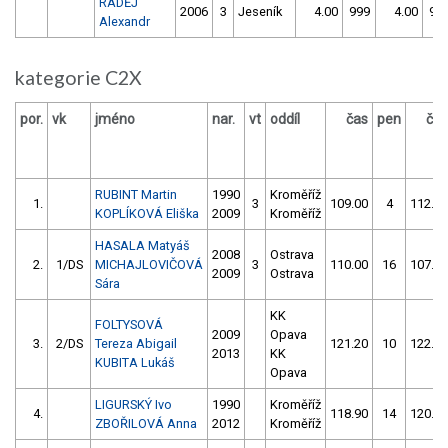
RADĚJ
2006
3
Jeseník
4.00
999
4.00
99
Alexandr
kategorie C2X
por.
vk
jméno
nar.
vt
oddíl
čas
pen
čas
RUBINT Martin
1990
Kroměříž
1.
3
109.00
4
112.80
KOPLÍKOVÁ Eliška
2009
Kroměříž
HASALA Matyáš
2008
Ostrava
2.
1/DS
MICHAJLOVIČOVÁ
3
110.00
16
107.00
2009
Ostrava
Sára
KK
FOLTYSOVÁ
2009
Opava
3.
2/DS
Tereza Abigail
121.20
10
122.40
2013
KK
KUBITA Lukáš
Opava
LIGURSKÝ Ivo
1990
Kroměříž
4.
118.90
14
120.60
ZBOŘILOVÁ Anna
2012
Kroměříž