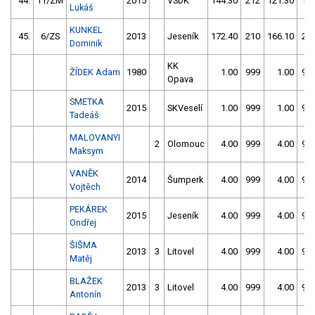
44.
11/ZM
2015
VSDK
144.30
212
121.30
11
Lukáš
KUNKEL
45.
6/ZS
2013
Jeseník
172.40
210
166.10
20
Dominik
KK
ŽÍDEK Adam
1980
1.00
999
1.00
99
Opava
SMETKA
2015
SKVeselí
1.00
999
1.00
99
Tadeáš
MALOVANYI
2
Olomouc
4.00
999
4.00
99
Maksym
VANĚK
2014
Šumperk
4.00
999
4.00
99
Vojtěch
PEKÁREK
2015
Jeseník
4.00
999
4.00
99
Ondřej
ŠIŠMA
2013
3
Litovel
4.00
999
4.00
99
Matěj
BLAŽEK
2013
3
Litovel
4.00
999
4.00
99
Antonín