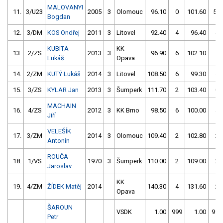
MALOVANYI
11.
3/U23
2005
3
Olomouc
96.10
0
101.60
58
Bogdan
12.
3/DM
KOS Ondřej
2011
3
Litovel
92.40
4
96.40
4
KUBITA
KK
13.
2/ZS
2013
3
96.90
6
102.10
4
Lukáš
Opava
14.
2/ZM
KUTÝ Lukáš
2014
3
Litovel
108.50
6
99.30
4
15.
3/ZS
KYLAR Jan
2013
3
Šumperk
111.70
2
103.40
0
MACHAIN
16.
4/ZS
2012
3
KK Brno
98.50
6
100.00
4
Jiří
VELEŠÍK
17.
3/ZM
2014
3
Olomouc
109.40
2
102.80
2
Antonín
ROUČA
18.
1/VS
1970
3
Šumperk
110.00
2
109.00
2
Jaroslav
KK
19.
4/ZM
ŽÍDEK Matěj
2014
140.30
4
131.60
2
Opava
ŠAROUN
VSDK
1.00
999
1.00
999
Petr