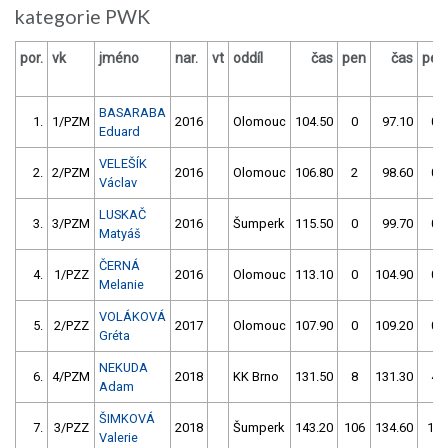
kategorie PWK
por.
vk
jméno
nar.
vt
oddíl
čas
pen
čas
pen
BASARABA
1.
1/PZM
2016
Olomouc
104.50
0
97.10
0
Eduard
VELEŠÍK
2.
2/PZM
2016
Olomouc
106.80
2
98.60
0
Václav
LUSKAČ
3.
3/PZM
2016
Šumperk
115.50
0
99.70
0
Matyáš
ČERNÁ
4.
1/PZZ
2016
Olomouc
113.10
0
104.90
0
Melanie
VOLÁKOVÁ
5.
2/PZZ
2017
Olomouc
107.90
0
109.20
0
Gréta
NEKUDA
6.
4/PZM
2018
KK Brno
131.50
8
131.30
4
Adam
ŠIMKOVÁ
7.
3/PZZ
2018
Šumperk
143.20
106
134.60
14
Valerie