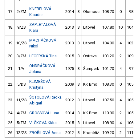
KNEBELOVÁ
17.
2/ZM
2014
3
Olomouc
108.70
0
98.9
Klaudie
ZAPLETALOVÁ
18.
9/ZS
2013
3
Litovel
107.80
10
104.4
Klára
MACHÁČKOVÁ
19.
10/ZS
2013
3
Litovel
104.00
4
102.6
Nikol
20.
3/ZM
LEGERSKÁ Tina
2015
3
Ostrava
103.20
2
109.9
ONDRÁČKOVÁ
21.
1/V
1975
3
Šumperk
101.70
4
97.8
Jolana
KLIMEŠOVÁ
22.
5/DS
2009
3
KK Brno
108.30
0
105.0
Kristýna
ŠOTOLOVÁ Radka
23.
11/ZS
2012
3
Litovel
107.50
4
105.4
Abigail
24.
4/ZM
GROSSOVÁ Luna
2014
3
KK Brno
110.90
2
105.8
25.
5/ZM
VLČKOVÁ Klára
2015
3
Litovel
108.90
4
106.8
26.
12/ZS
ZBOŘILOVÁ Anna
2012
3
Kroměříž
109.20
2
111.0