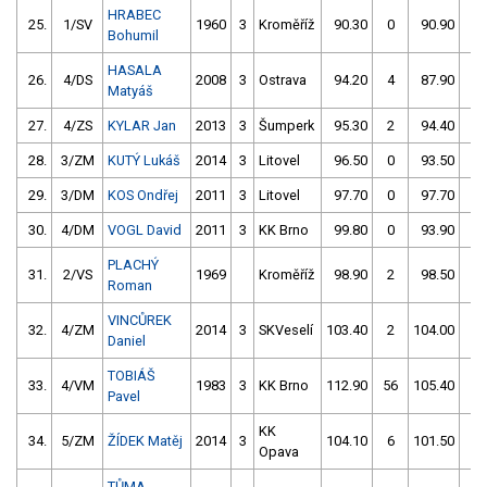
HRABEC
25.
1/SV
1960
3
Kroměříž
90.30
0
90.90
0
Bohumil
HASALA
26.
4/DS
2008
3
Ostrava
94.20
4
87.90
4
Matyáš
27.
4/ZS
KYLAR Jan
2013
3
Šumperk
95.30
2
94.40
0
28.
3/ZM
KUTÝ Lukáš
2014
3
Litovel
96.50
0
93.50
2
29.
3/DM
KOS Ondřej
2011
3
Litovel
97.70
0
97.70
0
30.
4/DM
VOGL David
2011
3
KK Brno
99.80
0
93.90
4
PLACHÝ
31.
2/VS
1969
Kroměříž
98.90
2
98.50
2
Roman
VINCŮREK
32.
4/ZM
2014
3
SKVeselí
103.40
2
104.00
0
Daniel
TOBIÁŠ
33.
4/VM
1983
3
KK Brno
112.90
56
105.40
2
Pavel
KK
34.
5/ZM
ŽÍDEK Matěj
2014
3
104.10
6
101.50
6
Opava
TŮMA