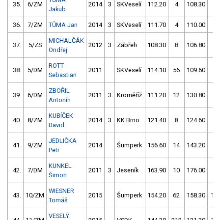
35.
6/ZM
2014
3
SKVeselí
112.20
4
108.30
0
Jakub
36.
7/ZM
TŮMA Jan
2014
3
SKVeselí
111.70
4
110.00
0
MICHALČÁK
37.
5/ZS
2012
3
Zábřeh
108.30
8
106.80
4
Ondřej
ROTT
38.
5/DM
2011
SKVeselí
114.10
56
109.60
10
Sebastian
ZBOŘIL
39.
6/DM
2011
3
Kroměříž
111.20
12
130.80
2
Antonín
KUBÍČEK
40.
8/ZM
2014
3
KK Brno
121.40
8
124.60
2
David
JEDLIČKA
41.
9/ZM
2014
Šumperk
156.60
14
143.20
4
Petr
KUNKEL
42.
7/DM
2011
3
Jeseník
163.90
10
176.00
6
Šimon
WIESNER
43.
10/ZM
2015
Šumperk
154.20
62
158.30
16
Tomáš
VESELÝ