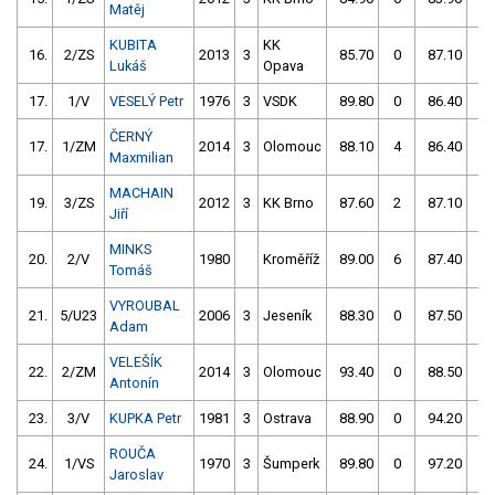
Matěj
KUBITA
KK
16.
2/ZS
2013
3
85.70
0
87.10
0
Lukáš
Opava
17.
1/V
VESELÝ Petr
1976
3
VSDK
89.80
0
86.40
0
ČERNÝ
17.
1/ZM
2014
3
Olomouc
88.10
4
86.40
0
Maxmilian
MACHAIN
19.
3/ZS
2012
3
KK Brno
87.60
2
87.10
0
Jiří
MINKS
20.
2/V
1980
Kroměříž
89.00
6
87.40
0
Tomáš
VYROUBAL
21.
5/U23
2006
3
Jeseník
88.30
0
87.50
0
Adam
VELEŠÍK
22.
2/ZM
2014
3
Olomouc
93.40
0
88.50
0
Antonín
23.
3/V
KUPKA Petr
1981
3
Ostrava
88.90
0
94.20
4
ROUČA
24.
1/VS
1970
3
Šumperk
89.80
0
97.20
0
Jaroslav