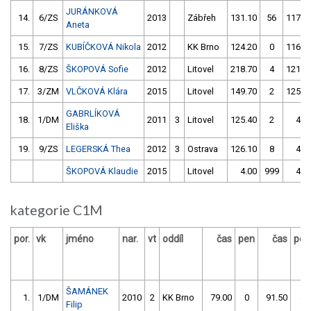
JURÁNKOVÁ
14.
6/ZS
2013
Zábřeh
131.10
56
117.6
Aneta
15.
7/ZS
KUBÍČKOVÁ Nikola
2012
KK Brno
124.20
0
116.1
16.
8/ZS
ŠKOPOVÁ Sofie
2012
Litovel
218.70
4
121.0
17.
3/ZM
VLČKOVÁ Klára
2015
Litovel
149.70
2
125.5
GABRLÍKOVÁ
18.
1/DM
2011
3
Litovel
125.40
2
4.0
Eliška
19.
9/ZS
LEGERSKÁ Thea
2012
3
Ostrava
126.10
8
4.0
ŠKOPOVÁ Klaudie
2015
Litovel
4.00
999
4.0
kategorie C1M
por.
vk
jméno
nar.
vt
oddíl
čas
pen
čas
pen
ŠAMÁNEK
1.
1/DM
2010
2
KK Brno
79.00
0
91.50
4
Filip