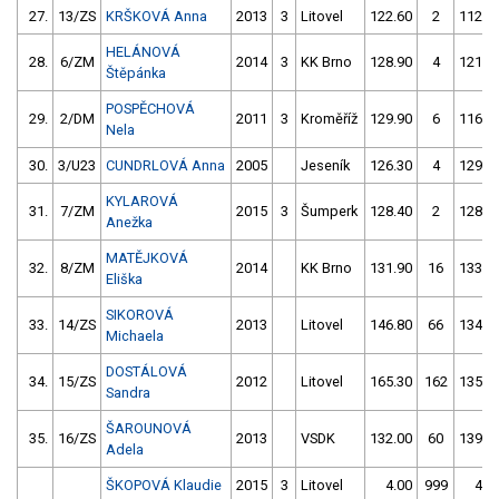
27.
13/ZS
KRŠKOVÁ Anna
2013
3
Litovel
122.60
2
112.8
HELÁNOVÁ
28.
6/ZM
2014
3
KK Brno
128.90
4
121.6
Štěpánka
POSPĚCHOVÁ
29.
2/DM
2011
3
Kroměříž
129.90
6
116.5
Nela
30.
3/U23
CUNDRLOVÁ Anna
2005
Jeseník
126.30
4
129.1
KYLAROVÁ
31.
7/ZM
2015
3
Šumperk
128.40
2
128.1
Anežka
MATĚJKOVÁ
32.
8/ZM
2014
KK Brno
131.90
16
133.8
Eliška
SIKOROVÁ
33.
14/ZS
2013
Litovel
146.80
66
134.9
Michaela
DOSTÁLOVÁ
34.
15/ZS
2012
Litovel
165.30
162
135.7
Sandra
ŠAROUNOVÁ
35.
16/ZS
2013
VSDK
132.00
60
139.5
Adela
ŠKOPOVÁ Klaudie
2015
3
Litovel
4.00
999
4.0