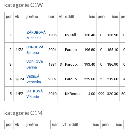
kategorie C1W
por.
vk
jméno
nar.
vt
oddíl
čas
pen
čas
pen
ZÁRUBOVÁ
1.
1986
Dv.Král.
158.40
0
156.90
0
Michaela
BUNDOVÁ
2.
1/ZS
2004
Pardub.
196.80
0
185.10
0
Simona
VORLOVÁ
3.
1984
3
Pardub.
193.40
0
186.90
0
Darina
VESELÁ
4.
1/DM
2002
Pardub.
229.60
2
219.60
4
Veronika
BRTKOVÁ
5.
1/PZ
2010
KKBeroun
4.00
999
320.30
506
Viktorie
kategorie C1M
por.
vk
jméno
nar.
vt
oddíl
čas
pen
čas
p