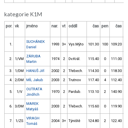
kategorie K1M
por.
vk
jméno
nar.
vt
oddíl
čas
pen
čas
p
SUCHÁNEK
1.
1993
3+
Vys.Mýto
101.30
100
109.20
Daniel
ZÁRUBA
2.
1/VM
1974
2
Dv.Král.
115.40
0
111.00
Martin
3.
1/DM
HANUŠ Jiří
2002
2
Třebech.
114.30
0
118.30
4.
2/DM
MÍL Jakub
2003
2
Trutnov
117.40
4
112.40
OUTRATA
5.
1/V
1970
2
Pardub.
113.10
2
140.90
5
Jindřich
MAREK
6.
3/DM
2003
2
Třebech.
115.60
0
119.90
Matyáš
VIRAGH
7.
1/ZS
2004
3+
Týniště
124.80
2
122.40
Tomáš