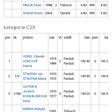
PAVLÍK Pavel
1998
2
Třebech.
4.00
999
4.00
9
ŠVAGR Robin
2004
Týniště
4.00
999
5.00
kategorie C2X
por.
vk
jméno
nar.
vt
oddíl
čas
pen
čas
VOREL Zdeněk
1974
Pardub.
1.
VORLOVÁ
2
150.40
0
143.30
1984
Pardub.
Darina
ŠŤASTNÝ Jan
1970
Pardub.
2.
1/V
149.90
2
144.90
ŠŤASTNÁ Marta
1973
Pardub.
OUTRATA
Jindřich
1970
Pardub.
3.
1/VM
3
149.20
0
143.90
KONVALINKOVÁ
1977
Pardub.
Irena
MAREK Matyáš
2003
Třebech.