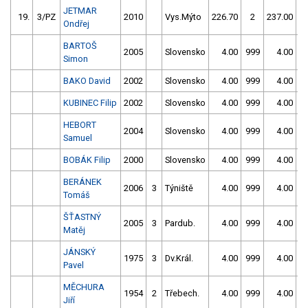
JETMAR
19.
3/PZ
2010
Vys.Mýto
226.70
2
237.00
Ondřej
BARTOŠ
2005
Slovensko
4.00
999
4.00
9
Simon
BAKO David
2002
Slovensko
4.00
999
4.00
9
KUBINEC Filip
2002
Slovensko
4.00
999
4.00
9
HEBORT
2004
Slovensko
4.00
999
4.00
9
Samuel
BOBÁK Filip
2000
Slovensko
4.00
999
4.00
9
BERÁNEK
2006
3
Týniště
4.00
999
4.00
9
Tomáš
ŠŤASTNÝ
2005
3
Pardub.
4.00
999
4.00
9
Matěj
JÁNSKÝ
1975
3
Dv.Král.
4.00
999
4.00
9
Pavel
MĚCHURA
1954
2
Třebech.
4.00
999
4.00
9
Jiří