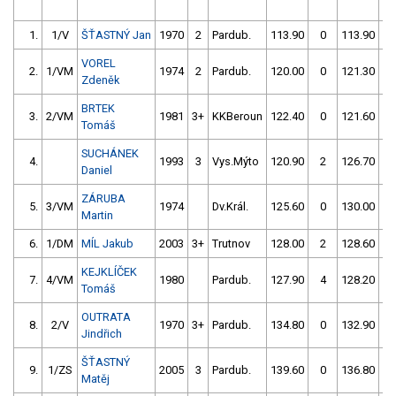
1.
1/V
ŠŤASTNÝ Jan
1970
2
Pardub.
113.90
0
113.90
VOREL
2.
1/VM
1974
2
Pardub.
120.00
0
121.30
Zdeněk
BRTEK
3.
2/VM
1981
3+
KKBeroun
122.40
0
121.60
Tomáš
SUCHÁNEK
4.
1993
3
Vys.Mýto
120.90
2
126.70
Daniel
ZÁRUBA
5.
3/VM
1974
Dv.Král.
125.60
0
130.00
Martin
6.
1/DM
MÍL Jakub
2003
3+
Trutnov
128.00
2
128.60
KEJKLÍČEK
7.
4/VM
1980
Pardub.
127.90
4
128.20
Tomáš
OUTRATA
8.
2/V
1970
3+
Pardub.
134.80
0
132.90
Jindřich
ŠŤASTNÝ
9.
1/ZS
2005
3
Pardub.
139.60
0
136.80
Matěj