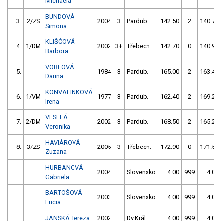
Michaela
BUNDOVÁ
3.
2/ZS
2004
3
Pardub.
142.50
2
140.70
Simona
KLIŠČOVÁ
4.
1/DM
2002
3+
Třebech.
142.70
0
140.90
Barbora
VORLOVÁ
5.
1984
3
Pardub.
165.00
2
163.40
Darina
KONVALINKOVÁ
6.
1/VM
1977
3
Pardub.
162.40
2
169.20
Irena
VESELÁ
7.
2/DM
2002
3
Pardub.
168.50
2
165.20
Veronika
HAVIÁROVÁ
8.
3/ZS
2005
3
Třebech.
172.90
0
171.50
Zuzana
HURBANOVÁ
2004
Slovensko
4.00
999
4.00
Gabriela
BARTOŠOVÁ
2003
Slovensko
4.00
999
4.00
Lucia
JANSKÁ Tereza
2002
Dv.Král.
4.00
999
4.00