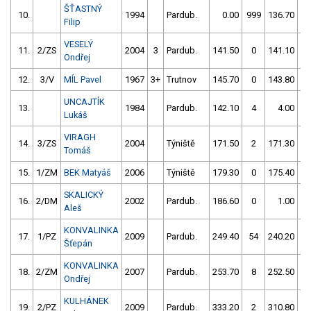
ŠŤASTNÝ
10.
1994
Pardub.
0.00
999
136.70
Filip
VESELÝ
11.
2/ZS
2004
3
Pardub.
141.50
0
141.10
Ondřej
12.
3/V
MÍL Pavel
1967
3+
Trutnov
145.70
0
143.80
UNCAJTÍK
13.
1984
Pardub.
142.10
4
4.00
9
Lukáš
VIRAGH
14.
3/ZS
2004
Týniště
171.50
2
171.30
Tomáš
15.
1/ZM
BEK Matyáš
2006
Týniště
179.30
0
175.40
SKALICKÝ
16.
2/DM
2002
Pardub.
186.60
0
1.00
9
Aleš
KONVALINKA
17.
1/PZ
2009
Pardub.
249.40
54
240.20
Šťepán
KONVALINKA
18.
2/ZM
2007
Pardub.
253.70
8
252.50
Ondřej
KULHÁNEK
19.
2/PZ
2009
Pardub.
333.20
2
310.80