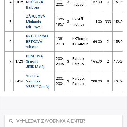
4.
1/DM
KLIŠČOVÁ
3
157.90
0
153.80
2002
Třebech.
Barbora
ZÁRUBOVÁ
1986
Dv.Král.
5.
Michaela
3
4.00
999
156.30
1967
Trutnov
MÍL Pavel
BRTEK Tomáš
1981
KKBeroun
6.
BRTKOVÁ
169.00
2
158.00
2010
KKBeroun
Viktorie
BUNDOVÁ
2004
Pardub.
7.
1/ZS
Simona
3
165.70
2
175.20
2005
Pardub.
JIŘÍK Matěj
VESELÁ
2002
Pardub.
8.
2/DM
Veronika
3
208.00
8
203.20
2004
Pardub.
VESELÝ Ondřej