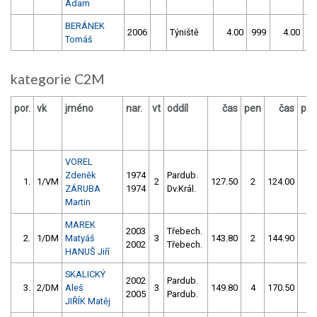
Adam
BERÁNEK
2006
Týniště
4.00
999
4.00
9
Tomáš
kategorie C2M
por.
vk
jméno
nar.
vt
oddíl
čas
pen
čas
pe
VOREL
Zdeněk
1974
Pardub.
1.
1/VM
2
127.50
2
124.00
2
ZÁRUBA
1974
Dv.Král.
Martin
MAREK
2003
Třebech.
2.
1/DM
Matyáš
3
143.80
2
144.90
2
2002
Třebech.
HANUŠ Jiří
SKALICKÝ
2002
Pardub.
3.
2/DM
Aleš
3
149.80
4
170.50
0
2005
Pardub.
JIŘÍK Matěj