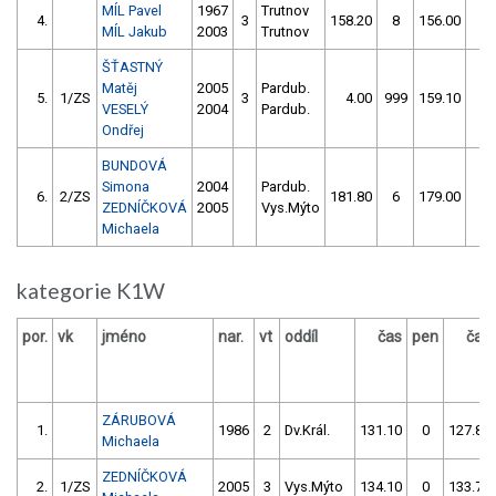
MÍL Pavel
1967
Trutnov
4.
3
158.20
8
156.00
4
MÍL Jakub
2003
Trutnov
ŠŤASTNÝ
Matěj
2005
Pardub.
5.
1/ZS
3
4.00
999
159.10
4
VESELÝ
2004
Pardub.
Ondřej
BUNDOVÁ
Simona
2004
Pardub.
6.
2/ZS
181.80
6
179.00
0
ZEDNÍČKOVÁ
2005
Vys.Mýto
Michaela
kategorie K1W
por.
vk
jméno
nar.
vt
oddíl
čas
pen
čas
ZÁRUBOVÁ
1.
1986
2
Dv.Král.
131.10
0
127.80
Michaela
ZEDNÍČKOVÁ
2.
1/ZS
2005
3
Vys.Mýto
134.10
0
133.70