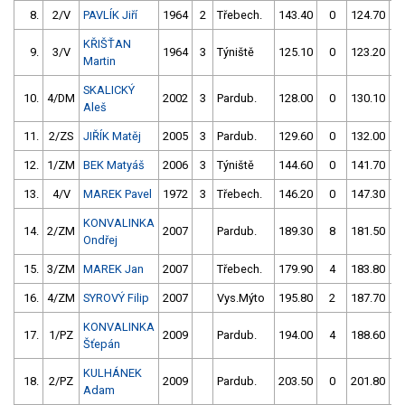
8.
2/V
PAVLÍK Jiří
1964
2
Třebech.
143.40
0
124.70
KŘIŠŤAN
9.
3/V
1964
3
Týniště
125.10
0
123.20
Martin
SKALICKÝ
10.
4/DM
2002
3
Pardub.
128.00
0
130.10
Aleš
11.
2/ZS
JIŘÍK Matěj
2005
3
Pardub.
129.60
0
132.00
12.
1/ZM
BEK Matyáš
2006
3
Týniště
144.60
0
141.70
13.
4/V
MAREK Pavel
1972
3
Třebech.
146.20
0
147.30
KONVALINKA
14.
2/ZM
2007
Pardub.
189.30
8
181.50
Ondřej
15.
3/ZM
MAREK Jan
2007
Třebech.
179.90
4
183.80
16.
4/ZM
SYROVÝ Filip
2007
Vys.Mýto
195.80
2
187.70
KONVALINKA
17.
1/PZ
2009
Pardub.
194.00
4
188.60
5
Šťepán
KULHÁNEK
18.
2/PZ
2009
Pardub.
203.50
0
201.80
Adam