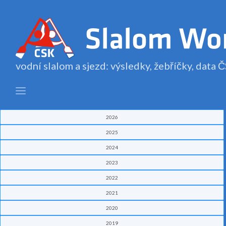
vodní slalom a sjezd: výsledky, žebříčky, data
2026
2025
2024
2023
2022
2021
2020
2019