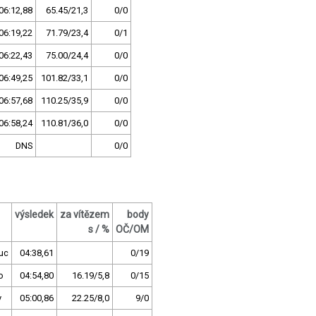
06:12,88
65.45/21,3
0/0
06:19,22
71.79/23,4
0/1
06:22,43
75.00/24,4
0/0
06:49,25
101.82/33,1
0/0
06:57,68
110.25/35,9
0/0
06:58,24
110.81/36,0
0/0
DNS
0/0
výsledek
za vítězem
body
s / %
OČ/OM
uc
04:38,61
0/19
o
04:54,80
16.19/5,8
0/15
v
05:00,86
22.25/8,0
9/0