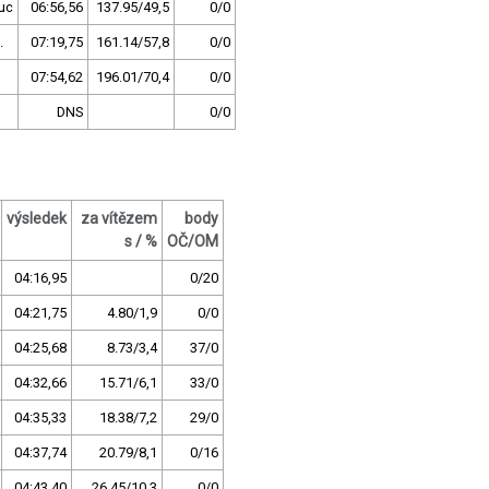
uc
06:56,56
137.95/49,5
0/0
.
07:19,75
161.14/57,8
0/0
07:54,62
196.01/70,4
0/0
DNS
0/0
výsledek
za vítězem
body
s / %
OČ/OM
04:16,95
0/20
04:21,75
4.80/1,9
0/0
04:25,68
8.73/3,4
37/0
04:32,66
15.71/6,1
33/0
04:35,33
18.38/7,2
29/0
04:37,74
20.79/8,1
0/16
04:43,40
26.45/10,3
0/0