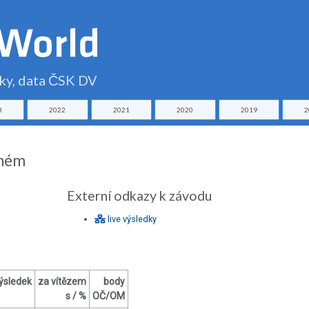
čky, data ČSK DV
3
2022
2021
2020
2019
2
bném
Externí odkazy k závodu
live výsledky
ýsledek
za vítězem
body
s / %
OČ/OM