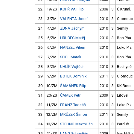
22.
19/ZS
KOPŘIVA Filip
2008
3
Č.Kruml.
23.
3/ZM
VALENTA Josef
2010
3
Olomouc
24.
4/ZM
ZUNA Jáchym
2010
3
Semily
25.
5/ZM
HRUBEC Matěj
2010
3
Boh.Pha
26.
6/ZM
HANZEL Vilém
2010
Loko Plz
27.
7/ZM
SEIDL Marek
2010
3
Boh.Pha
28.
8/ZM
UHLÍK Vojtěch
2010
3
Bechyně
29.
9/ZM
BOTEK Dominik
2011
3
Olomouc
30.
10/ZM
ŠAMÁNEK Filip
2010
3
KK Brno
31.
20/ZS
ČAMEK Petr
2009
3
Litovel
32.
11/ZM
FRANZ Tadeáš
2010
3
Loko Plz
33.
12/ZM
MRŮZEK Šimon
2011
3
Semily
34.
13/ZM
STEHNO Maxmilián
2010
3
Pardub.
35.
21/ZS
LANG Sebastián
2008
Vys.Mýto