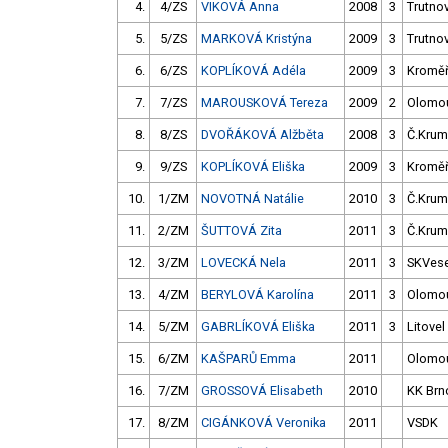
4.
4/ZS
VIKOVÁ Anna
2008
3
Trutno
5.
5/ZS
MARKOVÁ Kristýna
2009
3
Trutno
6.
6/ZS
KOPLÍKOVÁ Adéla
2009
3
Kroměř
7.
7/ZS
MAROUSKOVÁ Tereza
2009
2
Olomo
8.
8/ZS
DVOŘÁKOVÁ Alžběta
2008
3
Č.Krum
9.
9/ZS
KOPLÍKOVÁ Eliška
2009
3
Kroměř
10.
1/ZM
NOVOTNÁ Natálie
2010
3
Č.Krum
11.
2/ZM
ŠUTTOVÁ Zita
2011
3
Č.Krum
12.
3/ZM
LOVECKÁ Nela
2011
3
SKVese
13.
4/ZM
BERYLOVÁ Karolína
2011
3
Olomo
14.
5/ZM
GABRLÍKOVÁ Eliška
2011
3
Litovel
15.
6/ZM
KAŠPARŮ Emma
2011
Olomo
16.
7/ZM
GROSSOVÁ Elisabeth
2010
KK Brn
17.
8/ZM
CIGÁNKOVÁ Veronika
2011
VSDK