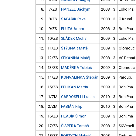
8.
7/ZS
HANZEL Jáchym
2008
3
Loko Plz
9.
8/ZS
ŠAFAŘÍK Pavel
2008
3
Č.Kruml.
10.
9/ZS
PLUTA Adam
2008
3
Boh.Pha
11.
10/ZS
SLÁDEK Michal
2009
3
Loko Plz
12.
11/ZS
ŠTÝBNAR Matěj
2009
3
Olomouc
13.
12/ZS
SEKANINA Matěj
2008
3
VS Desná
14.
13/ZS
MADĚRKA Tobiáš
2009
3
Olomouc
15.
14/ZS
KONVALINKA Štěpán
2009
3
Pardub.
16.
15/ZS
PELIKÁN Martin
2009
3
Boh.Pha
17.
1/ZM
CARDOSELLI Lucas
2010
3
Boh.Pha
18.
2/ZM
FABIÁN Filip
2010
3
Boh.Pha
19.
16/ZS
HLADÍK Šimon
2009
3
Boh.Pha
20.
17/ZS
ŠIŠPERA Tomáš
2008
3
SKVeselí
21.
18/ZS
PORTYCH Matyáš
2008
Trutnov