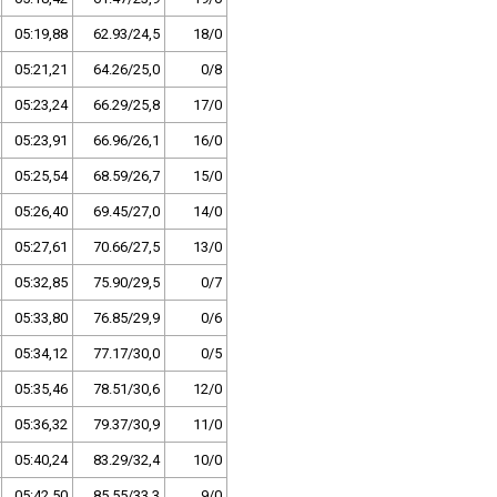
05:19,88
62.93/24,5
18/0
05:21,21
64.26/25,0
0/8
05:23,24
66.29/25,8
17/0
05:23,91
66.96/26,1
16/0
05:25,54
68.59/26,7
15/0
05:26,40
69.45/27,0
14/0
05:27,61
70.66/27,5
13/0
05:32,85
75.90/29,5
0/7
05:33,80
76.85/29,9
0/6
05:34,12
77.17/30,0
0/5
05:35,46
78.51/30,6
12/0
05:36,32
79.37/30,9
11/0
05:40,24
83.29/32,4
10/0
05:42,50
85.55/33,3
9/0