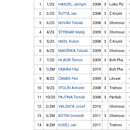
1.
1/ZS
HANZEL Jáchym
2008
3
Loko Plz
2.
2/ZS
ŠUTTA Jan
2008
3
Č.Kruml.
3.
3/ZS
NOVÁK Tobiáš
2008
3
Olomouc
4.
4/ZS
ŠTÝBNAR Matěj
2009
3
Olomouc
5.
5/ZS
NIEDL Robin
2008
3
Č.Kruml.
6.
6/ZS
MADĚRKA Tobiáš
2009
3
Olomouc
7.
7/ZS
HLADÍK Šimon
2009
3
Boh.Pha
8.
1/ZM
FABIÁN Filip
2010
Boh.Pha
9.
8/ZS
ČAMEK Petr
2009
3
Litovel
10.
9/ZS
STOLÍN Antonín
2008
3
Trutnov
11.
10/ZS
PAJTINA Tomáš
2008
3
Pardub.
12.
2/ZM
VALENTA Josef
2010
Olomouc
13.
3/ZM
BOTEK Dominik
2011
3
Olomouc
14.
4/ZM
KUDĚJ Jan
2011
Trutnov