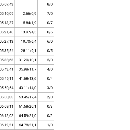
05:07,43
8/0
05:10,09
2.66/0,9
7/0
05:13,27
5.84/1,9
0/7
05:21,40
13.97/4,5
0/6
05:27,13
19.70/6,4
6/0
05:35,54
28.11/9,1
0/5
05:38,63
31.20/10,1
5/0
05:43,41
35.98/11,7
4/0
05:49,11
41.68/13,6
0/4
05:50,54
43.11/14,0
3/0
06:00,88
53.45/17,4
2/0
06:09,11
61.68/20,1
0/3
06:12,02
64.59/21,0
0/2
06:12,21
64.78/21,1
1/0