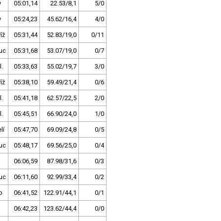
v
05:01,14
22.53/8,1
5/0
v
05:24,23
45.62/16,4
4/0
íž
05:31,44
52.83/19,0
0/11
uc
05:31,68
53.07/19,0
0/7
l.
05:33,63
55.02/19,7
3/0
íž
05:38,10
59.49/21,4
0/6
l.
05:41,18
62.57/22,5
2/0
l.
05:45,51
66.90/24,0
1/0
lí
05:47,70
69.09/24,8
0/5
uc
05:48,17
69.56/25,0
0/4
06:06,59
87.98/31,6
0/3
uc
06:11,60
92.99/33,4
0/2
o
06:41,52
122.91/44,1
0/1
06:42,23
123.62/44,4
0/0