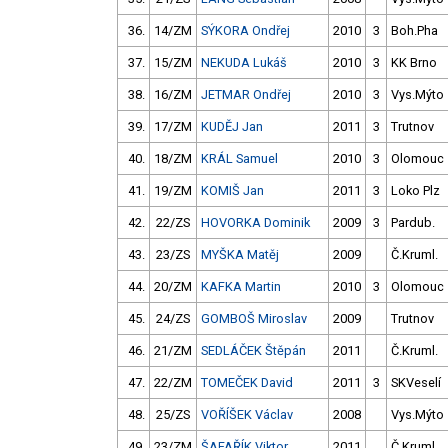
36.
14/ZM
SÝKORA Ondřej
2010
3
Boh.Pha
37.
15/ZM
NEKUDA Lukáš
2010
3
KK Brno
38.
16/ZM
JETMAR Ondřej
2010
3
Vys.Mýto
39.
17/ZM
KUDĚJ Jan
2011
3
Trutnov
40.
18/ZM
KRÁL Samuel
2010
3
Olomouc
41.
19/ZM
KOMIŠ Jan
2011
3
Loko Plz
42.
22/ZS
HOVORKA Dominik
2009
3
Pardub.
43.
23/ZS
MYŠKA Matěj
2009
Č.Kruml.
44.
20/ZM
KAFKA Martin
2010
3
Olomouc
45.
24/ZS
GOMBOŠ Miroslav
2009
Trutnov
46.
21/ZM
SEDLÁČEK Štěpán
2011
Č.Kruml.
47.
22/ZM
TOMEČEK David
2011
3
SKVeselí
48.
25/ZS
VOŘÍŠEK Václav
2008
Vys.Mýto
49.
23/ZM
ŠAFAŘÍK Viktor
2011
Č.Kruml.