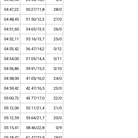
04:47,22
30.27/11,8
28/0
04:48,45
31.50/12,3
27/0
04:51,60
34.65/13,5
26/0
04:52,11
35.16/13,7
25/0
04:53,42
36.47/14,2
0/12
04:54,00
37.05/14,4
0/11
04:56,86
39.91/15,5
0/10
04:58,00
41.05/16,0
24/0
04:59,42
42.47/16,5
23/0
05:00,72
43.77/17,0
22/0
05:12,06
55.11/21,4
21/0
05:12,59
55.64/21,7
20/0
05:15,41
58.46/22,8
0/9
05:18,42
61.47/23,9
19/0