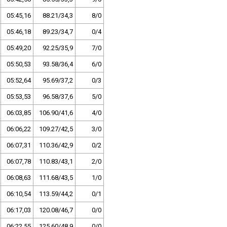
05:45,16
88.21/34,3
8/0
05:46,18
89.23/34,7
0/4
05:49,20
92.25/35,9
7/0
05:50,53
93.58/36,4
6/0
05:52,64
95.69/37,2
0/3
05:53,53
96.58/37,6
5/0
06:03,85
106.90/41,6
4/0
06:06,22
109.27/42,5
3/0
06:07,31
110.36/42,9
0/2
06:07,78
110.83/43,1
2/0
06:08,63
111.68/43,5
1/0
06:10,54
113.59/44,2
0/1
06:17,03
120.08/46,7
0/0
06:22,55
125.60/48,9
0/0