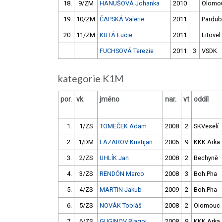
18.
9/ZM
HANUŠOVÁ Johanka
2010
Olomo
19.
10/ZM
ČAPSKÁ Valerie
2011
Pardub
20.
11/ZM
KUTÁ Lucie
2011
Litovel
FUCHSOVÁ Terezie
2011
3
VSDK
kategorie K1M
por.
vk
jméno
nar.
vt
oddíl
1.
1/ZS
TOMEČEK Adam
2008
2
SKVeselí
2.
1/DM
LAZAROV Kristijan
2006
9
KKK.Arka
3.
2/ZS
UHLÍK Jan
2008
2
Bechyně
4.
3/ZS
RENDÓN Marco
2008
3
Boh.Pha
5.
4/ZS
MARTIN Jakub
2009
2
Boh.Pha
6.
5/ZS
NOVÁK Tobiáš
2008
2
Olomouc
7.
6/ZS
GUGINOV Blagoj
2008
9
KKK.Arka