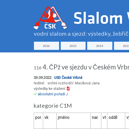
vodní slalom a sjezd: výsledky, žebří
2026
2025
2024
202
4. ČPž ve sjezdu v Českém Vr
116
03.09.2022
USD České Vrbné
ředitel: vrchní rozhodčí: Macíková Jana
výsledky ke stažení:
absolutní pořadí
J
kategorie C1M
por.
vk
jméno
nar.
vt
oddíl
v