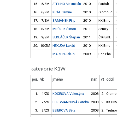
15.
5/ZM
STEHNO Maxmilián
2010
Pardub.
16.
6/ZM
KRÁL Samuel
2010
Olomouc
17.
7/ZM
ŠAMÁNEK Filip
2010
KK Brno
18.
8/ZM
MRŮZEK Šimon
2011
Semily
19.
9/ZM
SEDLÁČEK Štěpán
2011
Č.Kruml.
20.
10/ZM
NEKUDA Lukáš
2010
KK Brno
MARTIN Jakub
2009
3
Boh.Pha
kategorie K1W
por.
vk
jméno
nar.
vt
oddíl
1.
1/ZS
KOČÍŘOVÁ Valentýna
2008
2
Olomo
2.
2/ZS
BERGMANNOVÁ Sandra
2008
2
KK Brn
3.
3/ZS
BEIEROVÁ Běta
2008
2
Trutno