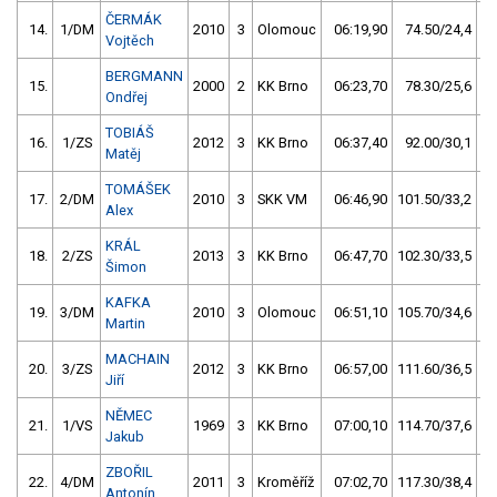
ČERMÁK
14.
1/DM
2010
3
Olomouc
06:19,90
74.50/24,4
Vojtěch
BERGMANN
15.
2000
2
KK Brno
06:23,70
78.30/25,6
Ondřej
TOBIÁŠ
16.
1/ZS
2012
3
KK Brno
06:37,40
92.00/30,1
Matěj
TOMÁŠEK
17.
2/DM
2010
3
SKK VM
06:46,90
101.50/33,2
Alex
KRÁL
18.
2/ZS
2013
3
KK Brno
06:47,70
102.30/33,5
Šimon
KAFKA
19.
3/DM
2010
3
Olomouc
06:51,10
105.70/34,6
Martin
MACHAIN
20.
3/ZS
2012
3
KK Brno
06:57,00
111.60/36,5
Jiří
NĚMEC
21.
1/VS
1969
3
KK Brno
07:00,10
114.70/37,6
Jakub
ZBOŘIL
22.
4/DM
2011
3
Kroměříž
07:02,70
117.30/38,4
Antonín