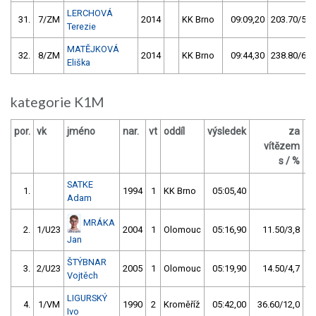
LERCHOVÁ
31.
7/ZM
2014
KK Brno
09:09,20
203.70/59,
Terezie
MATĚJKOVÁ
32.
8/ZM
2014
KK Brno
09:44,30
238.80/69,
Eliška
kategorie K1M
por.
vk
jméno
nar.
vt
oddíl
výsledek
za
b
vítězem
s / %
SATKE
1.
1994
1
KK Brno
05:05,40
Adam
MRÁKA
2.
1/U23
2004
1
Olomouc
05:16,90
11.50/3,8
Jan
ŠTÝBNAR
3.
2/U23
2005
1
Olomouc
05:19,90
14.50/4,7
Vojtěch
LIGURSKÝ
4.
1/VM
1990
2
Kroměříž
05:42,00
36.60/12,0
Ivo