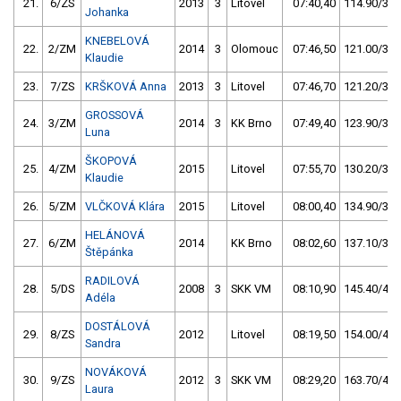
21.
6/ZS
2013
3
Litovel
07:40,40
114.90/33,
Johanka
KNEBELOVÁ
22.
2/ZM
2014
3
Olomouc
07:46,50
121.00/35,
Klaudie
23.
7/ZS
KRŠKOVÁ Anna
2013
3
Litovel
07:46,70
121.20/35,
GROSSOVÁ
24.
3/ZM
2014
3
KK Brno
07:49,40
123.90/35,
Luna
ŠKOPOVÁ
25.
4/ZM
2015
Litovel
07:55,70
130.20/37,
Klaudie
26.
5/ZM
VLČKOVÁ Klára
2015
Litovel
08:00,40
134.90/39,
HELÁNOVÁ
27.
6/ZM
2014
KK Brno
08:02,60
137.10/39,
Štěpánka
RADILOVÁ
28.
5/DS
2008
3
SKK VM
08:10,90
145.40/42,
Adéla
DOSTÁLOVÁ
29.
8/ZS
2012
Litovel
08:19,50
154.00/44,
Sandra
NOVÁKOVÁ
30.
9/ZS
2012
3
SKK VM
08:29,20
163.70/47,
Laura