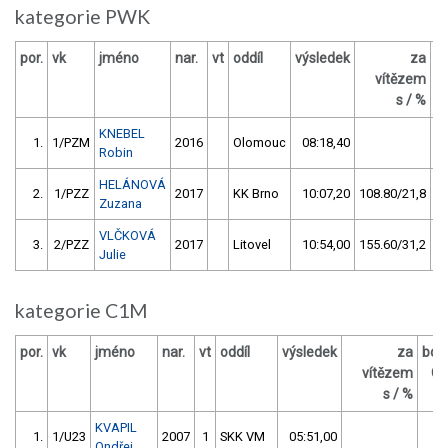
kategorie PWK
por.
vk
jméno
nar.
vt
oddíl
výsledek
za
b
vítězem
s / %
KNEBEL
1.
1/PZM
2016
Olomouc
08:18,40
Robin
HELÁNOVÁ
2.
1/PZZ
2017
KK Brno
10:07,20
108.80/21,8
Zuzana
VLČKOVÁ
3.
2/PZZ
2017
Litovel
10:54,00
155.60/31,2
Julie
kategorie C1M
por.
vk
jméno
nar.
vt
oddíl
výsledek
za
bod
vítězem
O
s / %
KVAPIL
1.
1/U23
2007
1
SKK VM
05:51,00
5
Ondřej