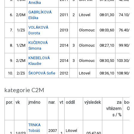
Anežka
GABRLÍKOVÁ
6.
2/DM
2011
2
Litovel
08:01,30
74.10/18
Eliška
VOLÁKOVÁ
7.
1/ZS
2013
Olomouc
08:03,60
76.40/18
Dorota
KUČEROVÁ
8.
1/ZM
2014
3
Olomouc
08:27,10
99.90/24
Simona
KNEBELOVÁ
9.
2/ZM
2014
3
Olomouc
08:30,50
103.30/25
Klaudie
10.
2/ZS
ŠKOPOVÁ Sofie
2012
Litovel
08:36,10
108.90/26
kategorie C2M
por.
vk
jméno
nar.
vt
oddíl
výsledek
za
body
vítězem
OM
s / %
TRNKA
Tobiáš
2007
Litovel
1.
1/U23
1
05:47,60
15