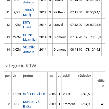
Antonín
TOBIÁŠ
11.
2/ZS
2012
3
KK Brno
07:15,50
84.50/24,1
Matěj
KUTÝ
12.
1/ZM
2014
3
Litovel
07:32,00
101.00/28,8
Lukáš
ČERNÝ
13.
2/ZM
2014
3
Olomouc
07:56,70
125.70/35,8
Maxmilian
VELEŠÍK
14.
3/ZM
2014
Olomouc
08:44,10
173.10/49,3
Antonín
kategorie K1W
por.
vk
jméno
nar.
vt
oddíl
výsledek
z
vítěze
s / 
1.
1/U23
STŘECHOVÁ Ela
2005
1
VSDK
05:45,50
KOPLÍKOVÁ
2.
1/DS
2009
1
Kroměříž
05:54,90
9.40/2,
Eliška