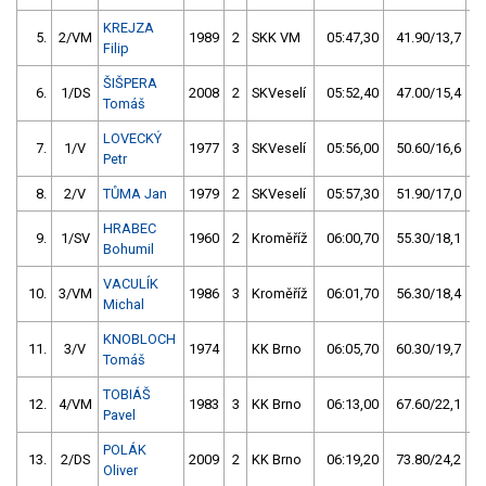
KREJZA
5.
2/VM
1989
2
SKK VM
05:47,30
41.90/13,7
Filip
ŠIŠPERA
6.
1/DS
2008
2
SKVeselí
05:52,40
47.00/15,4
Tomáš
LOVECKÝ
7.
1/V
1977
3
SKVeselí
05:56,00
50.60/16,6
Petr
8.
2/V
TŮMA Jan
1979
2
SKVeselí
05:57,30
51.90/17,0
HRABEC
9.
1/SV
1960
2
Kroměříž
06:00,70
55.30/18,1
Bohumil
VACULÍK
10.
3/VM
1986
3
Kroměříž
06:01,70
56.30/18,4
Michal
KNOBLOCH
11.
3/V
1974
KK Brno
06:05,70
60.30/19,7
Tomáš
TOBIÁŠ
12.
4/VM
1983
3
KK Brno
06:13,00
67.60/22,1
Pavel
POLÁK
13.
2/DS
2009
2
KK Brno
06:19,20
73.80/24,2
Oliver