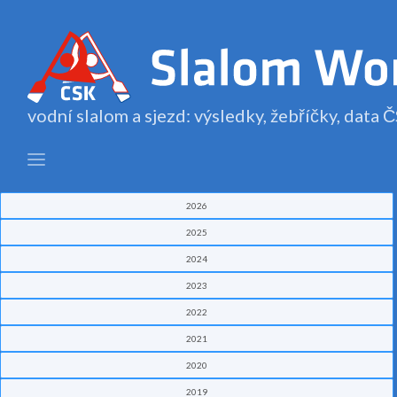
vodní slalom a sjezd: výsledky, žebříčky, data
2026
2025
2024
2023
2022
2021
2020
2019