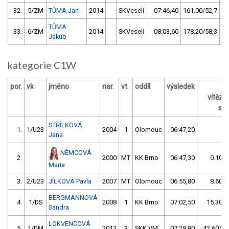
32.
5/ZM
TŮMA Jan
2014
SKVeselí
07:46,40
161.00/52,7
TŮMA
33.
6/ZM
2014
SKVeselí
08:03,60
178.20/58,3
Jakub
kategorie C1W
por.
vk
jméno
nar.
vt
oddíl
výsledek
vítěz
s /
STŘÍLKOVÁ
1.
1/U23
2004
1
Olomouc
06:47,20
Jana
NĚMCOVÁ
2.
2000
MT
KK Brno
06:47,30
0.10/0
Marie
3.
2/U23
JÍLKOVÁ Pavla
2007
MT
Olomouc
06:55,80
8.60/2
BERGMANNOVÁ
4.
1/DS
2008
1
KK Brno
07:02,50
15.30/3
Sandra
LOKVENCOVÁ
5.
1/DM
2011
3
SKK VM
07:29,80
42.60/10