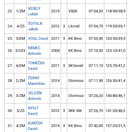
VESELÝ
23.
1/ZM
2015
VSDK
07:04,30
118.90/38,9
Lukáš
ŠOTOLA
24.
4/ZS
2012
3
Litovel
07:04,70
119.30/39,1
Jakub
25.
5/DM
VOGL David
2011
3
KK Brno
07:05,90
120.50/39,5
NĚMEC
26.
3/U23
2004
KK Brno
07:10,50
125.10/41,0
Antonín
TOMEČEK
27.
6/DM
2011
3
SKVeselí
07:11,10
125.70/41,2
David
ČERNÝ
28.
2/ZM
2014
Olomouc
07:11,90
126.50/41,4
Maxmilian
VELEŠÍK
29.
3/ZM
2014
Olomouc
07:26,20
140.80/46,1
Antonín
NÝVLT
30.
5/ZS
2012
3
SKK VM
07:26,70
141.30/46,3
David
KUBÍČEK
31.
4/ZM
2014
3
KK Brno
07:42,60
157.20/51,5
David