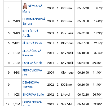
NĚMCOVÁ
3.
2000
1
KK Brno
05:55,20
9.70/2,
Marie
BERGMANNOVÁ
4.
2/DS
2008
1
KK Brno
05:59,50
14.00/4,
Sandra
KOPLÍKOVÁ
5.
3/DS
2009
1
Kroměříž
06:02,80
17.30/5,
Adéla
6.
2/U23
JÍLKOVÁ Pavla
2007
1
Olomouc
06:07,00
21.50/6,
SEDLÁČKOVÁ
7.
1/DM
2011
2
SKVeselí
06:18,00
32.50/9,
Karolína
8.
2/DM
LOVECKÁ Nela
2011
2
SKVeselí
06:24,80
39.30/11,
PETROVIČOVÁ
9.
4/DS
2009
Olomouc
06:26,90
41.40/12,
Eva
DZIADKOVÁ
9.
2002
2
KK Brno
06:26,90
41.40/12,
Zuzana
11.
1/ZS
ŠKOPOVÁ Sofie
2012
2
Litovel
06:42,20
56.70/16,
LOKVENCOVÁ
12.
3/DM
2011
2
SKK VM
06:44,70
59.20/17,