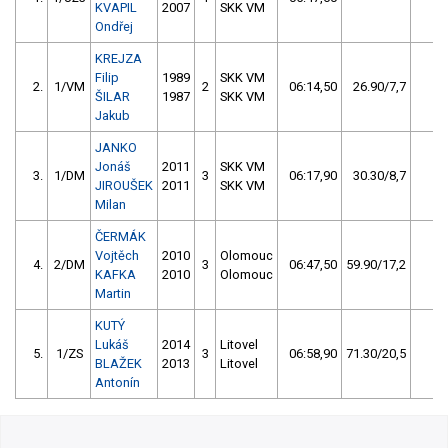
KVAPIL
2007
SKK VM
Ondřej
KREJZA
Filip
1989
SKK VM
2.
1/VM
2
06:14,50
26.90/7,7
7
ŠILAR
1987
SKK VM
Jakub
JANKO
Jonáš
2011
SKK VM
3.
1/DM
3
06:17,90
30.30/8,7
3
JIROUŠEK
2011
SKK VM
Milan
ČERMÁK
Vojtěch
2010
Olomouc
4.
2/DM
3
06:47,50
59.90/17,2
2
KAFKA
2010
Olomouc
Martin
KUTÝ
Lukáš
2014
Litovel
5.
1/ZS
3
06:58,90
71.30/20,5
1
BLAŽEK
2013
Litovel
Antonín