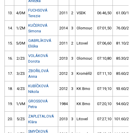
Anežka
FUCHSOVÁ
13.
4/DM
2011
2
VSDK
06:46,50
61.00/17,
Terezie
KUČEROVÁ
14.
1/ZM
2014
3
Olomouc
07:01,50
76.00/22,
Simona
GABRLÍKOVÁ
15.
5/DM
2011
2
Litovel
07:06,60
81.10/23,
Eliška
VOLÁKOVÁ
16.
2/ZS
2013
3
Olomouc
07:10,80
85.30/24,
Dorota
ZBOŘILOVÁ
17.
3/ZS
2012
3
Kroměříž
07:11,10
85.60/24,
Anna
KUBÍČKOVÁ
18.
4/ZS
2012
3
KK Brno
07:19,10
93.60/27,
Nikola
GROSSOVÁ
19.
1/VM
1984
KK Brno
07:20,10
94.60/27,
Petra
ZAPLETALOVÁ
20.
5/ZS
2013
3
Litovel
07:27,10
101.60/29,
Klára
SMYČKOVÁ