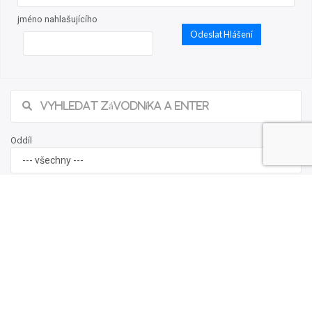
jméno nahlašujícího
Odeslat Hlášení
Oddíl
Portál výsledků závodů ve vodním slalomu a sjezdu na divoké vodě na území
České republiky a vybraných závodů v zahraničí. Projekt je vlastnictvím
ČSK DV
.
© 2010-2026
Slalom World - výsledky, žebříčky, data ČSK DV