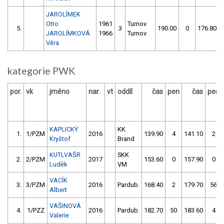
JAROLÍMEK
Otto
1961
Turnov
5.
3
190.00
0
176.80
JAROLÍMKOVÁ
1966
Turnov
Věra
kategorie PWK
por.
vk
jméno
nar.
vt
oddíl
čas
pen
čas
pen
KAPLICKÝ
KK
1.
1/PZM
2016
139.90
4
141.10
2
Kryštof
Brand
KUTLVAŠR
SKK
2.
2/PZM
2017
153.60
0
157.90
0
Luděk
VM
VACÍK
3.
3/PZM
2016
Pardub.
168.40
2
179.70
56
Albert
VAŠINOVÁ
4.
1/PZZ
2016
Pardub.
182.70
50
183.60
4
Valerie