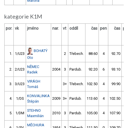
Martina
kategorie K1M
por.
vk
jméno
nar.
vt
oddíl
čas
pen
čas
pe
BOHATÝ
1.
1/U23
2
Třebech.
88.60
4
92.70
0
Oto
NĚMEC
2.
2/U23
2004
3
Pardub.
92.20
6
93.10
5
Radek
VIRÁGH
3.
3/U23
3+
Třebech.
102.50
4
99.90
2
Tomáš
KONVALINKA
4.
1/DS
2009
3+
Pardub.
113.60
4
102.50
2
Štěpán
STEHNO
5.
1/DM
2010
3
Pardub.
105.00
4
107.90
2
Maxmilián
MĚCHURA
6.
1/SV
1954
3
Třebech.
111.50
0
109.70
4