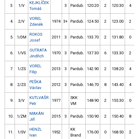
KEJKLÍČEK
3.
1/V
3
Pardub.
120.20
2
120.30
4
Tomáš
VOREL
4.
2/V
1974
3+
Pardub.
124.50
2
123.00
2
Zdeněk
ROKOS
5.
1/DM
2011
3
Pardub.
133.70
2
131.80
0
Josef
OUTRATA
6.
1/VS
1970
3
Pardub.
137.30
6
133.30
2
Jindřich
VOREL
7.
1/ZS
2013
3
Pardub.
142.90
2
138.20
4
Filip
PEŠKA
8.
2/ZS
2012
3
Pardub.
146.70
8
143.40
4
Václav
KUTLVAŠR
SKK
9.
3/V
1977
148.90
2
155.30
0
Petr
VM
MAKÁN
10.
1/ZM
2015
3
Pardub.
150.90
2
150.40
8
Jiří
HENZL
KK
11.
1/SV
1952
176.00
0
168.50
2
Ivan
Brand