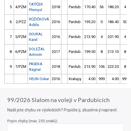
TATÍČEK
5.
4/PZM
2018
Pardub.
170.40
56
186.20
4
Přemysl
RŮŽIČKOVÁ
6.
2/PZZ
2016
Pardub.
195.20
0
186.40
50
Adéla
SOURAL
7.
5/PZM
2016
Pardub.
213.90
4
201.90
4
Karel
DOLEŽAL
8.
6/PZM
2017
Pardub.
199.50
8
213.10
8
Antonín
PASEKA
9.
7/PZM
2018
Pardub.
213.90
106
223.20
8
Ragnar
HEUN Oskar
2016
Kralupy
4.00
999
4.00
999
99/2026 Slalom na voleji v Pardubicích
Našli jste chybu ve výsledcích? Popište ji, zkusíme jí napravit.
Popis chyby (max. 255 znaků):