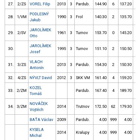
27.
2/ZS
VOREL Filip
2013
3
Pardub.
144.90
6
137.20
2
PODLESNÝ
28.
1/VM
1990
3
Frol
140.30
2
135.70
4
Jakub
JAROLÍMEK
29.
2/SV
1961
3
Turnov
153.70
0
145.20
2
Otto
JAROLÍMEK
30.
1995
3
Turnov
151.10
2
150.50
6
Josef
VLACH
31.
3/ZS
2013
3
Pardub.
154.30
2
150.30
5
Antonín
32.
4/ZS
NÝVLT David
2012
3
SKK VM
161.40
4
159.20
8
KOZEL
33.
2/ZM
Pardub.
167.40
4
189.70
6
Tomáš
NOVÁČEK
34.
3/ZM
2014
Trutnov
172.50
62
179.30
1
Vojtěch
BAŤA Václav
2009
Pardub.
4.00
999
4.00
99
KYSELA
2014
Kralupy
4.00
999
4.00
99
Michal