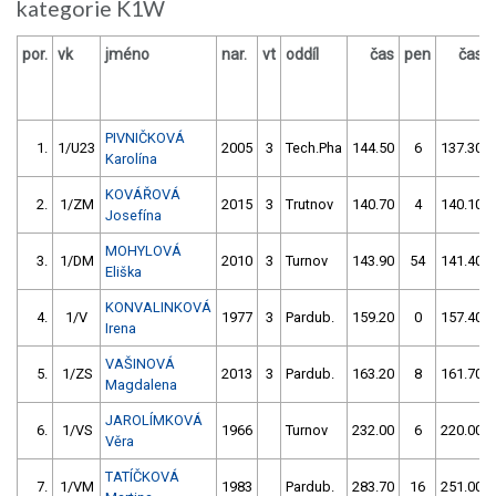
kategorie K1W
por.
vk
jméno
nar.
vt
oddíl
čas
pen
čas
PIVNIČKOVÁ
1.
1/U23
2005
3
Tech.Pha
144.50
6
137.30
Karolína
KOVÁŘOVÁ
2.
1/ZM
2015
3
Trutnov
140.70
4
140.10
Josefína
MOHYLOVÁ
3.
1/DM
2010
3
Turnov
143.90
54
141.40
Eliška
KONVALINKOVÁ
4.
1/V
1977
3
Pardub.
159.20
0
157.40
Irena
VAŠINOVÁ
5.
1/ZS
2013
3
Pardub.
163.20
8
161.70
Magdalena
JAROLÍMKOVÁ
6.
1/VS
1966
Turnov
232.00
6
220.00
Věra
TATÍČKOVÁ
7.
1/VM
1983
Pardub.
283.70
16
251.00