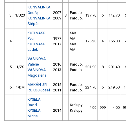
KONVALINKA
Ondřej
2007
Pardub.
3.
1/U23
3
137.70
6
142.70
6
KONVALINKA
2009
Pardub.
Štěpán
KUTLVAŠR
SKK
Petr
1977
VM
4.
175.20
4
165.00
4
KUTLVAŠR
2017
SKK
Luděk
VM
VAŠINOVÁ
Valerie
2016
Pardub.
5.
1/ZS
201.90
8
201.40
6
VAŠINOVÁ
2013
Pardub.
Magdalena
MAKÁN Jiří
2015
Pardub.
6.
1/DM
224.70
6
219.50
14
ROKOS Josef
2011
Pardub.
KYSELA
David
Kralupy
4.00
999
4.00
999
KYSELA
2014
Kralupy
Michal