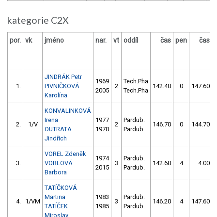
kategorie C2X
por.
vk
jméno
nar.
vt
oddíl
čas
pen
čas
JINDRÁK Petr
1969
Tech.Pha
1.
PIVNIČKOVÁ
2
142.40
0
147.60
2005
Tech.Pha
Karolína
KONVALINKOVÁ
Irena
1977
Pardub.
2.
1/V
2
146.70
0
144.70
OUTRATA
1970
Pardub.
Jindřich
VOREL Zdeněk
1974
Pardub.
3.
VORLOVÁ
3
142.60
4
4.00
2015
Pardub.
Barbora
TATÍČKOVÁ
Martina
1983
Pardub.
4.
1/VM
3
146.20
4
147.60
TATÍČEK
1985
Pardub.
Miroslav