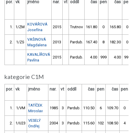
por.
vk
jméno
nar.
vt
oddíl
čas
pen
čas
pen
KOVÁŘOVÁ
1.
1/ZM
2015
Trutnov
161.80
0
165.80
0
Josefína
VAŠINOVÁ
2.
1/ZS
2013
Pardub.
167.40
8
182.30
0
Magdalena
KAVALÍŘOVÁ
2015
Pardub.
4.00
999
4.00
999
Pavlína
kategorie C1M
por.
vk
jméno
nar.
vt
oddíl
čas
pen
čas
pen
v
TATÍČEK
1.
1/VM
1985
3
Pardub.
110.50
6
109.70
0
Miroslav
VESELÝ
2.
1/U23
2004
3
Pardub.
115.60
102
108.50
4
Ondřej