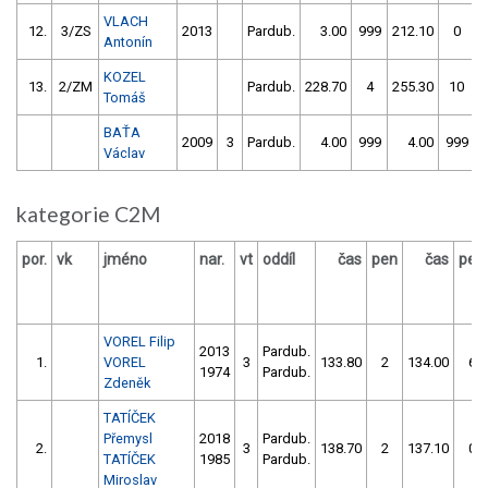
VLACH
12.
3/ZS
2013
Pardub.
3.00
999
212.10
0
Antonín
KOZEL
13.
2/ZM
Pardub.
228.70
4
255.30
10
Tomáš
BAŤA
2009
3
Pardub.
4.00
999
4.00
999
Václav
kategorie C2M
por.
vk
jméno
nar.
vt
oddíl
čas
pen
čas
pen
VOREL Filip
2013
Pardub.
1.
VOREL
3
133.80
2
134.00
6
1974
Pardub.
Zdeněk
TATÍČEK
Přemysl
2018
Pardub.
2.
3
138.70
2
137.10
0
TATÍČEK
1985
Pardub.
Miroslav