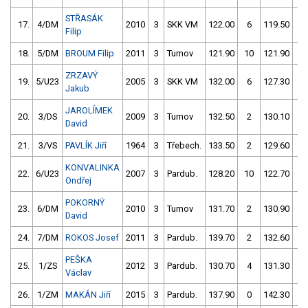
STŘASÁK
17.
4/DM
2010
3
SKK VM
122.00
6
119.50
6
Filip
18.
5/DM
BROUM Filip
2011
3
Turnov
121.90
10
121.90
4
ZRZAVÝ
19.
5/U23
2005
3
SKK VM
132.00
6
127.30
0
Jakub
JAROLÍMEK
20.
3/DS
2009
3
Turnov
132.50
2
130.10
0
David
21.
3/VS
PAVLÍK Jiří
1964
3
Třebech.
133.50
2
129.60
2
KONVALINKA
22.
6/U23
2007
3
Pardub.
128.20
10
122.70
1
Ondřej
POKORNÝ
23.
6/DM
2010
3
Turnov
131.70
2
130.90
4
David
24.
7/DM
ROKOS Josef
2011
3
Pardub.
139.70
2
132.60
2
PEŠKA
25.
1/ZS
2012
3
Pardub.
130.70
4
131.30
4
Václav
26.
1/ZM
MAKÁN Jiří
2015
3
Pardub.
137.90
0
142.30
0