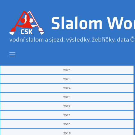
vodní slalom a sjezd: výsledky, žebříčky, data
2026
2025
2024
2023
2022
2021
2020
2019