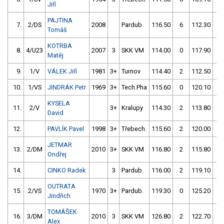
Jiří
PAJTINA
7.
2/DS
2008
Pardub.
116.50
6
112.30
0
Tomáš
KOTRBA
8.
4/U23
2007
3
SKK VM
114.00
0
117.90
0
Matěj
9.
1/V
VÁLEK Jiří
1981
3+
Turnov
114.40
2
112.50
2
10.
1/VS
JINDRÁK Petr
1969
3+
Tech.Pha
115.60
0
120.10
4
KYSELA
11.
2/V
3+
Kralupy
114.30
2
113.80
2
David
12.
PAVLÍK Pavel
1998
3+
Třebech.
115.60
2
120.00
2
JETMAR
13.
2/DM
2010
3+
SKK VM
116.80
2
115.80
2
Ondřej
14.
CINKO Radek
3
Pardub.
116.00
2
119.10
2
OUTRATA
15.
2/VS
1970
3+
Pardub.
119.30
0
125.20
2
Jindřich
TOMÁŠEK
16.
3/DM
2010
3
SKK VM
126.80
2
122.70
0
Alex