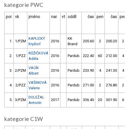
kategorie PWC
por.
vk
jméno
nar.
vt
oddíl
čas
pen
čas
pen
KAPLICKÝ
KK
1.
1/PZM
2016
205.60
2
200.20
2
Kryštof
Brand
RŮŽIČKOVÁ
2.
1/PZZ
2016
Pardub.
222.40
60
212.00
4
Adéla
VACÍK
3.
2/PZM
2016
Pardub.
233.90
4
241.30
4
Albert
VAŠINOVÁ
4.
2/PZZ
2016
Pardub.
271.00
2
276.80
2
Valerie
DOLEŽAL
5.
3/PZM
2017
Pardub.
336.40
20
301.90
6
Antonín
kategorie C1W