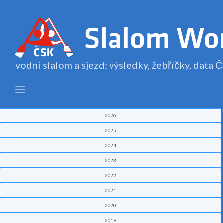
vodní slalom a sjezd: výsledky, žebříčky, data
2026
2025
2024
2023
2022
2021
2020
2019