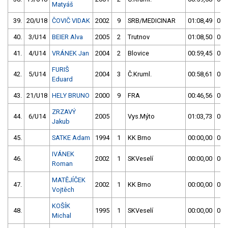
Matyáš
39.
20/U18
ČOVIČ VIDAK
2002
9
SRB/MEDICINAR
01:08,49
00:
40.
3/U14
BEIER Alva
2005
2
Trutnov
01:08,50
01:
41.
4/U14
VRÁNEK Jan
2004
2
Blovice
00:59,45
01:
FURIŠ
42.
5/U14
2004
3
Č.Kruml.
00:58,61
01:
Eduard
43.
21/U18
HELY BRUNO
2000
9
FRA
00:46,56
01:
ZRZAVÝ
44.
6/U14
2005
Vys.Mýto
01:03,73
01:
Jakub
45.
SATKE Adam
1994
1
KK Brno
00:00,00
00:
IVÁNEK
46.
2002
1
SKVeselí
00:00,00
00:
Roman
MATĚJÍČEK
47.
2002
1
KK Brno
00:00,00
00:
Vojtěch
KOŠÍK
48.
1995
1
SKVeselí
00:00,00
00:
Michal