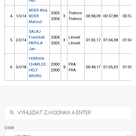
Petr
BEIER Alva
2005
Trutnov
4.
1/U14
BEIER
3
00:58,39
00:57,89
00:57,8
2004
Trutnov
Matouš
SALAJ
František
2004
Litovel
5.
2/U14
3
01:03,17
01:04,38
01:04,3
PAPULA
2005
Litovel
Jan
FERRION
CHARLES
2000
FRA
6.
3/U18
9
00:49,17
01:05,35
01:05,3
HELY
2000
FRA
BRUNO
Oddíl