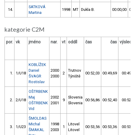
SATKOVÁ
14.
1998
MT
Dukla B.
00:00,00
00:
Martina
kategorie C2M
por.
vk
jméno
nar.
vt
oddíl
čas
čas
výslede
KOBLÍŽEK
Daniel
2000
Trutnov
1.
1/U18
2
00:52,03
00:49,69
00:49,6
ŠVAGR
2000
Týniště
Rostislav
OŠTRBENK
Maj
2002
Slovenia
2.
2/U18
9
00:56,86
00:52,40
00:52,4
OŠTRBENK
2001
Slovenia
Vid
ŠMOLDAS
Michal
1998
Litovel
3.
1/U23
1
00:53,56
00:53,36
00:53,3
ŠMAKAL
2003
Litovel