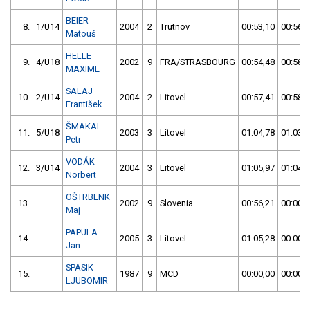
BEIER
8.
1/U14
2004
2
Trutnov
00:53,10
00:56,8
Matouš
HELLE
9.
4/U18
2002
9
FRA/STRASBOURG
00:54,48
00:58,3
MAXIME
SALAJ
10.
2/U14
2004
2
Litovel
00:57,41
00:58,6
František
ŠMAKAL
11.
5/U18
2003
3
Litovel
01:04,78
01:03,2
Petr
VODÁK
12.
3/U14
2004
3
Litovel
01:05,97
01:04,8
Norbert
OŠTRBENK
13.
2002
9
Slovenia
00:56,21
00:00,0
Maj
PAPULA
14.
2005
3
Litovel
01:05,28
00:00,0
Jan
SPASIK
15.
1987
9
MCD
00:00,00
00:00,0
LJUBOMIR