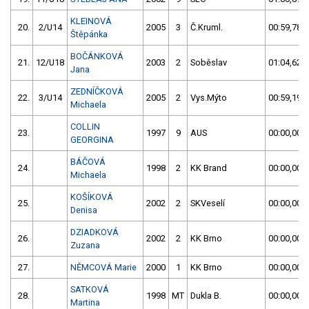
KLEINOVÁ
20.
2/U14
2005
3
Č.Kruml.
00:59,78
Štěpánka
BOČÁNKOVÁ
21.
12/U18
2003
2
Soběslav
01:04,62
Jana
ZEDNÍČKOVÁ
22.
3/U14
2005
2
Vys.Mýto
00:59,19
Michaela
COLLIN
23.
1997
9
AUS
00:00,00
GEORGINA
BÁČOVÁ
24.
1998
2
KK Brand
00:00,00
Michaela
KOŠÍKOVÁ
25.
2002
2
SKVeselí
00:00,00
Denisa
DZIADKOVÁ
26.
2002
2
KK Brno
00:00,00
Zuzana
27.
NĚMCOVÁ Marie
2000
1
KK Brno
00:00,00
SATKOVÁ
28.
1998
MT
Dukla B.
00:00,00
Martina