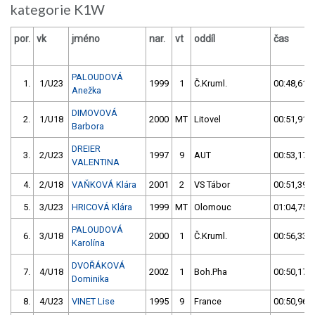
kategorie K1W
por.
vk
jméno
nar.
vt
oddíl
čas
PALOUDOVÁ
1.
1/U23
1999
1
Č.Kruml.
00:48,61
Anežka
DIMOVOVÁ
2.
1/U18
2000
MT
Litovel
00:51,91
Barbora
DREIER
3.
2/U23
1997
9
AUT
00:53,17
VALENTINA
4.
2/U18
VAŇKOVÁ Klára
2001
2
VS Tábor
00:51,39
5.
3/U23
HRICOVÁ Klára
1999
MT
Olomouc
01:04,75
PALOUDOVÁ
6.
3/U18
2000
1
Č.Kruml.
00:56,33
Karolína
DVOŘÁKOVÁ
7.
4/U18
2002
1
Boh.Pha
00:50,17
Dominika
8.
4/U23
VINET Lise
1995
9
France
00:50,96