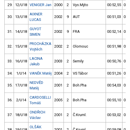
29.
12/U18
VENIGER Jan
2000
2
Vys.Mýto
00:52,55
00:
AIXNER
30.
13/U18
2002
9
AUT
00:51,03
00:
LUCAS
GUYOT
31.
14/U18
2002
9
FRA
00:52,14
00:
SIMEN
PROCHÁZKA
32.
15/U18
2002
2
Olomouc
00:51,98
00:
Vojtěch
LACINA
33.
16/U18
2003
2
Semily
00:50,76
00:
Jakub
34.
1/U14
VANĚK Matěj
2004
2
VS Tábor
00:51,26
00:
NEDVĚD
35.
17/U18
2001
2
Boh.Pha
00:54,03
00:
Matěj
CARDOSELLI
36.
2/U14
2005
2
Boh.Pha
00:55,10
00:
Tomáš
ONDŘICH
37.
18/U18
2001
2
Č.Kruml.
00:53,02
00:
Václav
OLŠÁK
38.
19/U18
2001
2
Č.Kruml.
00:59,08
00: