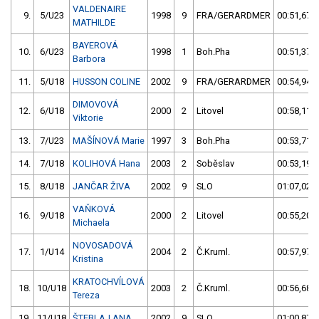
VALDENAIRE
9.
5/U23
1998
9
FRA/GERARDMER
00:51,67
MATHILDE
BAYEROVÁ
10.
6/U23
1998
1
Boh.Pha
00:51,37
Barbora
11.
5/U18
HUSSON COLINE
2002
9
FRA/GERARDMER
00:54,94
DIMOVOVÁ
12.
6/U18
2000
2
Litovel
00:58,11
Viktorie
13.
7/U23
MAŠÍNOVÁ Marie
1997
3
Boh.Pha
00:53,71
14.
7/U18
KOLIHOVÁ Hana
2003
2
Soběslav
00:53,19
15.
8/U18
JANČAR ŽIVA
2002
9
SLO
01:07,02
VAŇKOVÁ
16.
9/U18
2000
2
Litovel
00:55,20
Michaela
NOVOSADOVÁ
17.
1/U14
2004
2
Č.Kruml.
00:57,97
Kristina
KRATOCHVÍLOVÁ
18.
10/U18
2003
2
Č.Kruml.
00:56,68
Tereza
19.
11/U18
ŠTEBLAJ ANA
2002
9
SLO
01:00,87