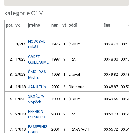
kategorie C1M
por.
vk
jméno
nar.
vt
oddíl
čas
ča
NOVOSAD
1.
1/VM
1976
1
Č.Kruml.
00:48,20
00:47,3
Lukáš
CADET
2.
1/U23
1997
9
FRA
00:48,00
00:47,5
GUILLAUME
ŠMOLDAS
3.
2/U23
1998
1
Litovel
00:49,82
00:48,2
Michal
4.
1/U18
JANŮ Filip
2002
2
Olomouc
00:48,87
00:50,0
SKOŘEPA
5.
3/U23
1999
1
Č.Kruml.
00:49,65
00:50,5
Vojtěch
FERRION
6.
2/U18
2000
9
FRA
00:50,73
00:50,8
CHARLES
PASSERNIG
7.
3/U18
2001
9
FRA/APACH
00:56,72
00:51,2
LOUIS