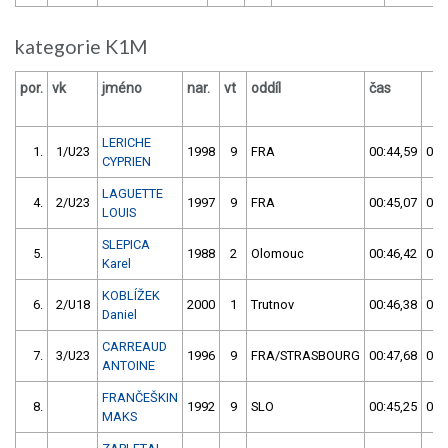
kategorie K1M
por.
vk
jméno
nar.
vt
oddíl
čas
LERICHE
1.
1/U23
1998
9
FRA
00:44,59
00:
CYPRIEN
LAGUETTE
4.
2/U23
1997
9
FRA
00:45,07
00:
LOUIS
SLEPICA
5.
1988
2
Olomouc
00:46,42
00:
Karel
KOBLÍŽEK
6.
2/U18
2000
1
Trutnov
00:46,38
00:
Daniel
CARREAUD
7.
3/U23
1996
9
FRA/STRASBOURG
00:47,68
00:
ANTOINE
FRANČEŠKIN
8.
1992
9
SLO
00:45,25
00:
MAKS