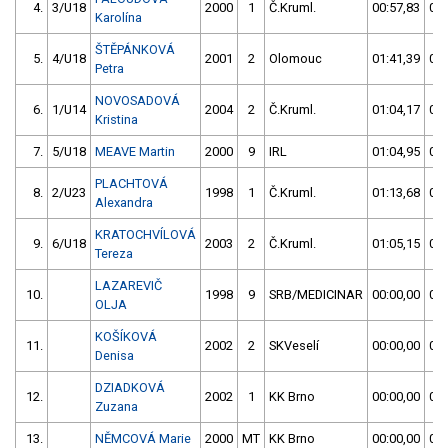
4.
3/U18
2000
1
Č.Kruml.
00:57,83
00:
Karolína
ŠTĚPÁNKOVÁ
5.
4/U18
2001
2
Olomouc
01:41,39
01:
Petra
NOVOSADOVÁ
6.
1/U14
2004
2
Č.Kruml.
01:04,17
01:
Kristina
7.
5/U18
MEAVE Martin
2000
9
IRL
01:04,95
01:
PLACHTOVÁ
8.
2/U23
1998
1
Č.Kruml.
01:13,68
01:
Alexandra
KRATOCHVÍLOVÁ
9.
6/U18
2003
2
Č.Kruml.
01:05,15
01:
Tereza
LAZAREVIČ
10.
1998
9
SRB/MEDICINAR
00:00,00
00:
OLJA
KOŠÍKOVÁ
11.
2002
2
SKVeselí
00:00,00
00:
Denisa
DZIADKOVÁ
12.
2002
1
KK Brno
00:00,00
00:
Zuzana
13.
NĚMCOVÁ Marie
2000
MT
KK Brno
00:00,00
00: