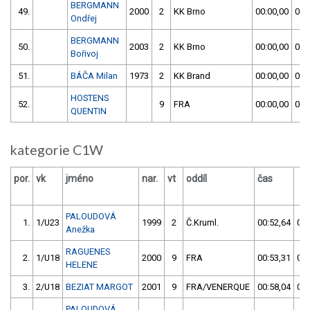
BERGMANN
49.
2000
2
KK Brno
00:00,00
00:
Ondřej
BERGMANN
50.
2003
2
KK Brno
00:00,00
00:
Bořivoj
51.
BÁČA Milan
1973
2
KK Brand
00:00,00
00:
HOSTENS
52.
9
FRA
00:00,00
00:
QUENTIN
kategorie C1W
por.
vk
jméno
nar.
vt
oddíl
čas
PALOUDOVÁ
1.
1/U23
1999
2
Č.Kruml.
00:52,64
00:
Anežka
RAGUENES
2.
1/U18
2000
9
FRA
00:53,31
00:
HELENE
3.
2/U18
BEZIAT MARGOT
2001
9
FRA/VENERQUE
00:58,04
00:
PALOUDOVÁ