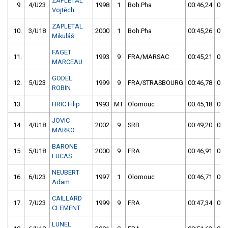
ZAPLETAL
9.
4/U23
1998
1
Boh.Pha
00:46,24
00:
Vojtěch
ZAPLETAL
10.
3/U18
2000
1
Boh.Pha
00:45,26
00:
Mikuláš
FAGET
11.
1993
9
FRA/MARSAC
00:45,21
00:
MARCEAU
GODEL
12.
5/U23
1999
9
FRA/STRASBOURG
00:46,78
00:
ROBIN
13.
HRIC Filip
1993
MT
Olomouc
00:45,18
00:
JOVIC
14.
4/U18
2002
9
SRB
00:49,20
00:
MARKO
BARONE
15.
5/U18
2000
9
FRA
00:46,91
00:
LUCAS
NEUBERT
16.
6/U23
1997
1
Olomouc
00:46,71
00:
Adam
CAILLARD
17.
7/U23
1999
9
FRA
00:47,34
00:
CLEMENT
LUNEL