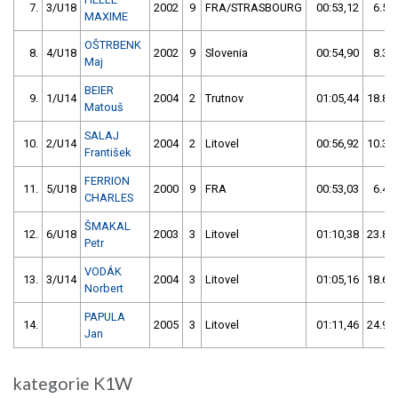
7.
3/U18
2002
9
FRA/STRASBOURG
00:53,12
6.57
MAXIME
OŠTRBENK
8.
4/U18
2002
9
Slovenia
00:54,90
8.35
Maj
BEIER
9.
1/U14
2004
2
Trutnov
01:05,44
18.89
Matouš
SALAJ
10.
2/U14
2004
2
Litovel
00:56,92
10.37
František
FERRION
11.
5/U18
2000
9
FRA
00:53,03
6.48
CHARLES
ŠMAKAL
12.
6/U18
2003
3
Litovel
01:10,38
23.83
Petr
VODÁK
13.
3/U14
2004
3
Litovel
01:05,16
18.61
Norbert
PAPULA
14.
2005
3
Litovel
01:11,46
24.91
Jan
kategorie K1W