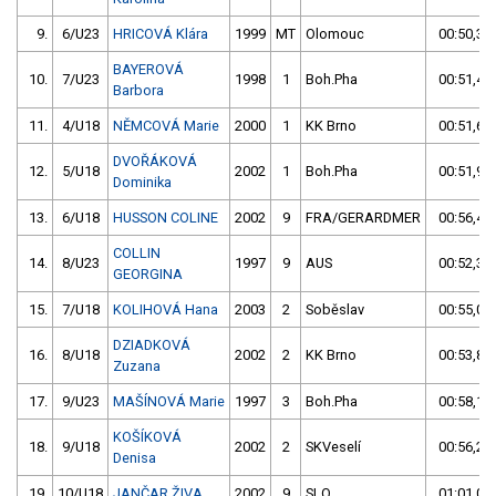
9.
6/U23
HRICOVÁ Klára
1999
MT
Olomouc
00:50,36
BAYEROVÁ
10.
7/U23
1998
1
Boh.Pha
00:51,48
Barbora
11.
4/U18
NĚMCOVÁ Marie
2000
1
KK Brno
00:51,61
DVOŘÁKOVÁ
12.
5/U18
2002
1
Boh.Pha
00:51,99
Dominika
13.
6/U18
HUSSON COLINE
2002
9
FRA/GERARDMER
00:56,43
COLLIN
14.
8/U23
1997
9
AUS
00:52,38
GEORGINA
15.
7/U18
KOLIHOVÁ Hana
2003
2
Soběslav
00:55,02
DZIADKOVÁ
16.
8/U18
2002
2
KK Brno
00:53,82
Zuzana
17.
9/U23
MAŠÍNOVÁ Marie
1997
3
Boh.Pha
00:58,11
KOŠÍKOVÁ
18.
9/U18
2002
2
SKVeselí
00:56,21
Denisa
19.
10/U18
JANČAR ŽIVA
2002
9
SLO
01:01,09