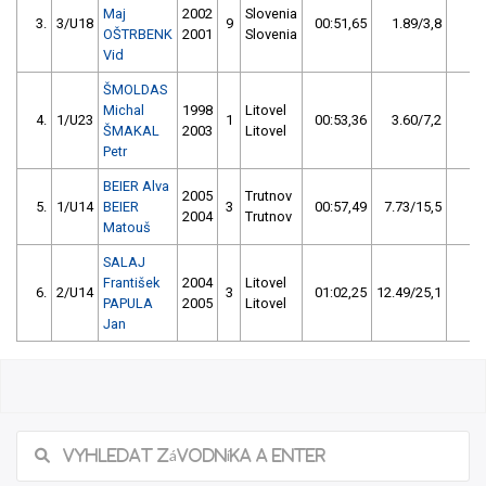
Maj
2002
Slovenia
3.
3/U18
9
00:51,65
1.89/3,8
-
OŠTRBENK
2001
Slovenia
Vid
ŠMOLDAS
Michal
1998
Litovel
4.
1/U23
1
00:53,36
3.60/7,2
-
ŠMAKAL
2003
Litovel
Petr
BEIER Alva
2005
Trutnov
5.
1/U14
BEIER
3
00:57,49
7.73/15,5
-
2004
Trutnov
Matouš
SALAJ
František
2004
Litovel
6.
2/U14
3
01:02,25
12.49/25,1
-
PAPULA
2005
Litovel
Jan