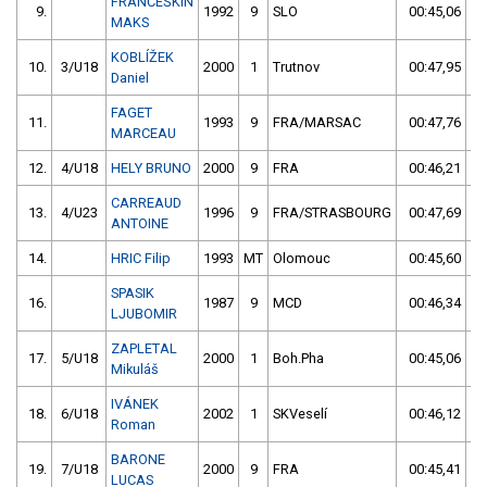
FRANČEŠKIN
9.
1992
9
SLO
00:45,06
MAKS
KOBLÍŽEK
10.
3/U18
2000
1
Trutnov
00:47,95
Daniel
FAGET
11.
1993
9
FRA/MARSAC
00:47,76
MARCEAU
12.
4/U18
HELY BRUNO
2000
9
FRA
00:46,21
CARREAUD
13.
4/U23
1996
9
FRA/STRASBOURG
00:47,69
ANTOINE
14.
HRIC Filip
1993
MT
Olomouc
00:45,60
SPASIK
16.
1987
9
MCD
00:46,34
LJUBOMIR
ZAPLETAL
17.
5/U18
2000
1
Boh.Pha
00:45,06
Mikuláš
IVÁNEK
18.
6/U18
2002
1
SKVeselí
00:46,12
Roman
BARONE
19.
7/U18
2000
9
FRA
00:45,41
LUCAS