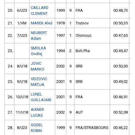
CAILLARD
20.
6/U23
1999
9
FRA
00:48,73
CLEMENT
21.
1/VM
MAREK Aleš
1978
1
Trutnov
00:50,35
5
NEUBERT
22.
7/U23
1997
1
Olomouc
00:47,65
Adam
SMOLKA
23.
1994
2
Boh.Pha
00:49,47
Ondřej
JOVIC
24.
8/U18
2002
9
SRB
00:50,00
4
MARKO
VEIZOVIC
25.
9/U18
2001
9
SRB
00:49,02
MATIJA
LUNEL
26.
10/U18
2001
9
FRA
00:46,91
GUILLAUME
AIXNER
27.
11/U18
2002
9
AUT
00:52,08
6
LUCAS
GODEL
28.
8/U23
1999
9
FRA/STRASBOURG
00:46,22
ROBIN