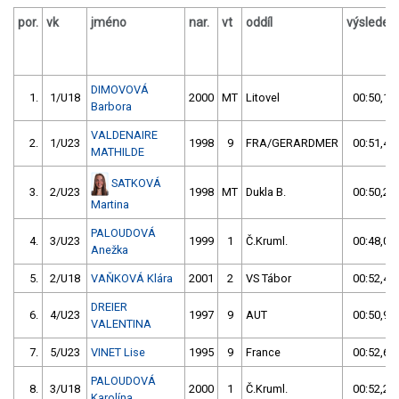
por.
vk
jméno
nar.
vt
oddíl
výsledek
DIMOVOVÁ
1.
1/U18
2000
MT
Litovel
00:50,18
Barbora
VALDENAIRE
2.
1/U23
1998
9
FRA/GERARDMER
00:51,42
MATHILDE
SATKOVÁ
3.
2/U23
1998
MT
Dukla B.
00:50,27
Martina
PALOUDOVÁ
4.
3/U23
1999
1
Č.Kruml.
00:48,05
Anežka
5.
2/U18
VAŇKOVÁ Klára
2001
2
VS Tábor
00:52,43
DREIER
6.
4/U23
1997
9
AUT
00:50,96
VALENTINA
7.
5/U23
VINET Lise
1995
9
France
00:52,60
PALOUDOVÁ
8.
3/U18
2000
1
Č.Kruml.
00:52,20
Karolína