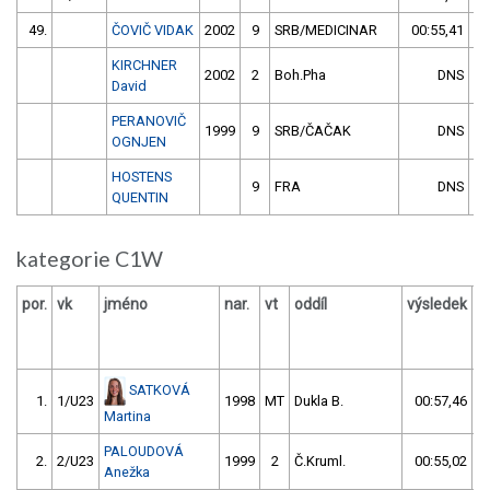
49.
ČOVIČ VIDAK
2002
9
SRB/MEDICINAR
00:55,41
10
KIRCHNER
2002
2
Boh.Pha
DNS
David
PERANOVIČ
1999
9
SRB/ČAČAK
DNS
OGNJEN
HOSTENS
9
FRA
DNS
QUENTIN
kategorie C1W
por.
vk
jméno
nar.
vt
oddíl
výsledek
SATKOVÁ
1.
1/U23
1998
MT
Dukla B.
00:57,46
Martina
PALOUDOVÁ
2.
2/U23
1999
2
Č.Kruml.
00:55,02
Anežka