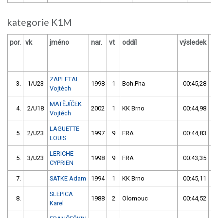
kategorie K1M
por.
vk
jméno
nar.
vt
oddíl
výsledek
ZAPLETAL
3.
1/U23
1998
1
Boh.Pha
00:45,28
Vojtěch
MATĚJÍČEK
4.
2/U18
2002
1
KK Brno
00:44,98
Vojtěch
LAGUETTE
5.
2/U23
1997
9
FRA
00:44,83
LOUIS
LERICHE
5.
3/U23
1998
9
FRA
00:43,35
CYPRIEN
7.
SATKE Adam
1994
1
KK Brno
00:45,11
SLEPICA
8.
1988
2
Olomouc
00:44,52
Karel