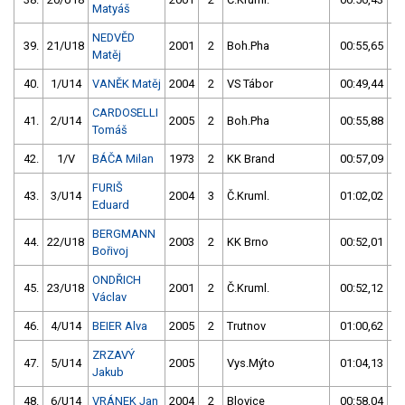
Matyáš
NEDVĚD
39.
21/U18
2001
2
Boh.Pha
00:55,65
10
Matěj
40.
1/U14
VANĚK Matěj
2004
2
VS Tábor
00:49,44
CARDOSELLI
41.
2/U14
2005
2
Boh.Pha
00:55,88
10
Tomáš
42.
1/V
BÁČA Milan
1973
2
KK Brand
00:57,09
11
FURIŠ
43.
3/U14
2004
3
Č.Kruml.
01:02,02
16
Eduard
BERGMANN
44.
22/U18
2003
2
KK Brno
00:52,01
6
Bořivoj
ONDŘICH
45.
23/U18
2001
2
Č.Kruml.
00:52,12
6
Václav
46.
4/U14
BEIER Alva
2005
2
Trutnov
01:00,62
15
ZRZAVÝ
47.
5/U14
2005
Vys.Mýto
01:04,13
18
Jakub
48.
6/U14
VRÁNEK Jan
2004
2
Blovice
00:58,04
12