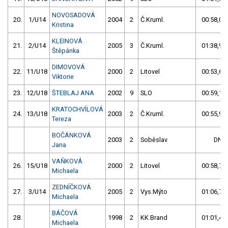
NOVOSADOVÁ
20.
1/U14
2004
2
Č.Kruml.
00:58,05
Kristina
KLEINOVÁ
21.
2/U14
2005
3
Č.Kruml.
01:38,98
Štěpánka
DIMOVOVÁ
22.
11/U18
2000
2
Litovel
00:53,63
Viktorie
23.
12/U18
ŠTEBLAJ ANA
2002
9
SLO
00:59,18
KRATOCHVÍLOVÁ
24.
13/U18
2003
2
Č.Kruml.
00:55,95
Tereza
BOČÁNKOVÁ
2003
2
Soběslav
DNF
Jana
VAŇKOVÁ
26.
15/U18
2000
2
Litovel
00:58,73
Michaela
ZEDNÍČKOVÁ
27.
3/U14
2005
2
Vys.Mýto
01:06,78
Michaela
BÁČOVÁ
28.
1998
2
KK Brand
01:01,42
Michaela