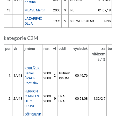
Kristina
13.
MEAVE Martin
2000
9
IRL
01:07,18
LAZAREVIČ
1998
9
SRB/MEDICINAR
DNS
OLJA
kategorie C2M
por.
vk
jméno
nar.
vt
oddíl
výsledek
za
body
vítězem
s / %
KOBLÍŽEK
Daniel
2000
Trutnov
1.
1/U18
2
00:49,76
-
ŠVAGR
2000
Týniště
Rostislav
FERRION
CHARLES
2000
FRA
2.
2/U18
9
00:51,08
1.32/2,7
-
HELY
2000
FRA
BRUNO
OŠTRBENK