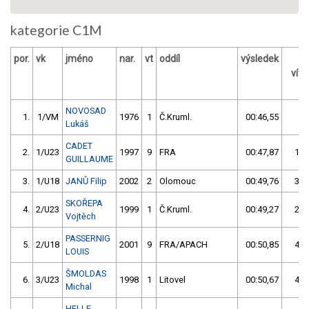
kategorie C1M
por.
vk
jméno
nar.
vt
oddíl
výsledek
vít
NOVOSAD
1.
1/VM
1976
1
Č.Kruml.
00:46,55
Lukáš
CADET
2.
1/U23
1997
9
FRA
00:47,87
1.3
GUILLAUME
3.
1/U18
JANŮ Filip
2002
2
Olomouc
00:49,76
3.2
SKOŘEPA
4.
2/U23
1999
1
Č.Kruml.
00:49,27
2.7
Vojtěch
PASSERNIG
5.
2/U18
2001
9
FRA/APACH
00:50,85
4.3
LOUIS
ŠMOLDAS
6.
3/U23
1998
1
Litovel
00:50,67
4.1
Michal
HELLE