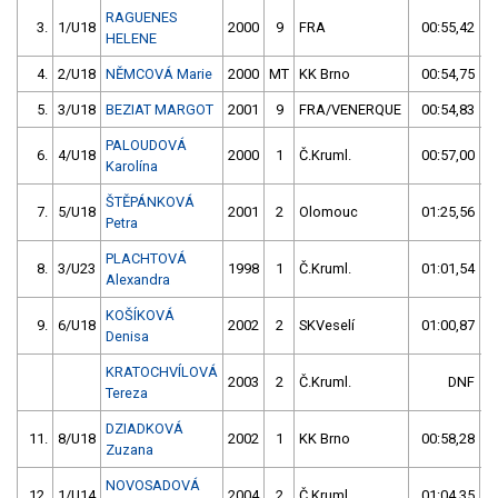
RAGUENES
3.
1/U18
2000
9
FRA
00:55,42
HELENE
4.
2/U18
NĚMCOVÁ Marie
2000
MT
KK Brno
00:54,75
5.
3/U18
BEZIAT MARGOT
2001
9
FRA/VENERQUE
00:54,83
PALOUDOVÁ
6.
4/U18
2000
1
Č.Kruml.
00:57,00
Karolína
ŠTĚPÁNKOVÁ
7.
5/U18
2001
2
Olomouc
01:25,56
28
Petra
PLACHTOVÁ
8.
3/U23
1998
1
Č.Kruml.
01:01,54
Alexandra
KOŠÍKOVÁ
9.
6/U18
2002
2
SKVeselí
01:00,87
Denisa
KRATOCHVÍLOVÁ
2003
2
Č.Kruml.
DNF
Tereza
DZIADKOVÁ
11.
8/U18
2002
1
KK Brno
00:58,28
Zuzana
NOVOSADOVÁ
12.
1/U14
2004
2
Č.Kruml.
01:04,35