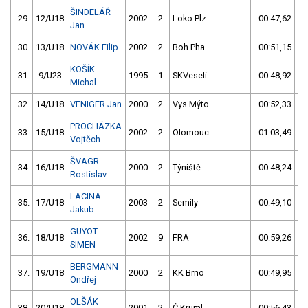
ŠINDELÁŘ
29.
12/U18
2002
2
Loko Plz
00:47,62
Jan
30.
13/U18
NOVÁK Filip
2002
2
Boh.Pha
00:51,15
5
KOŠÍK
31.
9/U23
1995
1
SKVeselí
00:48,92
Michal
32.
14/U18
VENIGER Jan
2000
2
Vys.Mýto
00:52,33
7
PROCHÁZKA
33.
15/U18
2002
2
Olomouc
01:03,49
18
Vojtěch
ŠVAGR
34.
16/U18
2000
2
Týniště
00:48,24
Rostislav
LACINA
35.
17/U18
2003
2
Semily
00:49,10
Jakub
GUYOT
36.
18/U18
2002
9
FRA
00:59,26
13
SIMEN
BERGMANN
37.
19/U18
2000
2
KK Brno
00:49,95
4
Ondřej
OLŠÁK
38.
20/U18
2001
2
Č.Kruml.
00:56,43
11