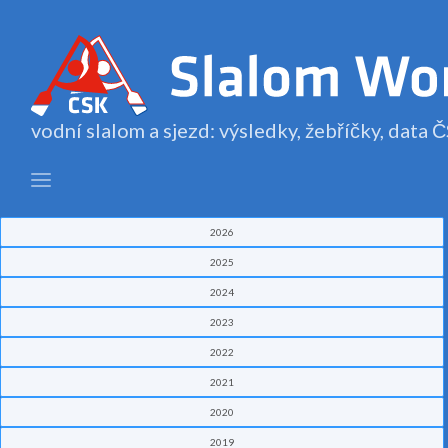
vodní slalom a sjezd: výsledky, žebříčky, data
2026
2025
2024
2023
2022
2021
2020
2019