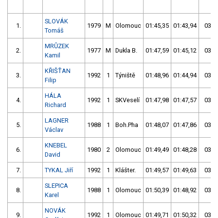
SLOVÁK
1.
1979
M
Olomouc
01:45,35
01:43,94
03:2
Tomáš
MRŮZEK
2.
1977
M
Dukla B.
01:47,59
01:45,12
03:3
Kamil
KŘIŠŤAN
3.
1992
1
Týniště
01:48,96
01:44,94
03:3
Filip
HÁLA
4.
1992
1
SKVeselí
01:47,98
01:47,57
03:3
Richard
LAGNER
5.
1988
1
Boh.Pha
01:48,07
01:47,86
03:3
Václav
KNEBEL
6.
1980
2
Olomouc
01:49,49
01:48,28
03:3
David
7.
TYKAL Jiří
1992
1
Klášter.
01:49,57
01:49,63
03:3
SLEPICA
8.
1988
1
Olomouc
01:50,39
01:48,92
03:3
Karel
NOVÁK
9.
1992
1
Olomouc
01:49,71
01:50,32
03:4