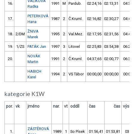
VALÍKOVÁ
16.
1991
M
Pardub.
02:24,16
02:13,31
04:37,
Radka
PETERKOVÁ
17.
1987
2
Č.Kruml.
02:16,82
02:30,27
04:47,
Hana
ŽNIVA
18.
2/DM
1995
2
Val.Mez.
02:17,95
02:31,56
04:49,
Marek
19.
1/ZS
PATÁK Jan
1997
3
Litovel
02:25,83
03:54,38
06:20,
NOVÁK
20.
1991
2
Č.Kruml.
04:37,65
02:00,77
06:38,
Martin
HABICH
1994
2
VS Tábor
00:00,00
00:00,00
00:00,
Karel
kategorie K1W
por.
vk
jméno
nar.
vt
oddíl
čas
čas
výsle
ZÁSTĚROVÁ
1.
1989
1
So Písek
01:56,41
01:53,81
03:50