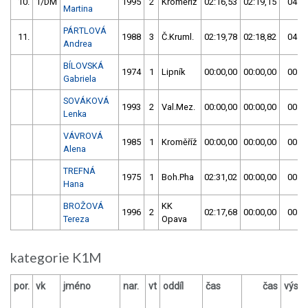
10.
1/DM
1995
2
Kroměříž
02:16,53
02:19,15
04:35
Martina
PÁRTLOVÁ
11.
1988
3
Č.Kruml.
02:19,78
02:18,82
04:38
Andrea
BÍLOVSKÁ
1974
1
Lipník
00:00,00
00:00,00
00:00
Gabriela
SOVÁKOVÁ
1993
2
Val.Mez.
00:00,00
00:00,00
00:00
Lenka
VÁVROVÁ
1985
1
Kroměříž
00:00,00
00:00,00
00:00
Alena
TREFNÁ
1975
1
Boh.Pha
02:31,02
00:00,00
00:00
Hana
BROŽOVÁ
KK
1996
2
02:17,68
00:00,00
00:00
Tereza
Opava
kategorie K1M
por.
vk
jméno
nar.
vt
oddíl
čas
čas
výsle