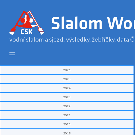
vodní slalom a sjezd: výsledky, žebříčky, data
2026
2025
2024
2023
2022
2021
2020
2019