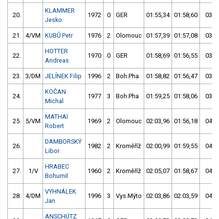
KLAMMER
20.
1972
0
GER
01:55,34
01:58,60
03:5
Jesko
21.
4/VM
KUBŮ Petr
1976
2
Olomouc
01:57,39
01:57,08
03:5
HOTTER
22.
1970
0
GER
01:58,69
01:56,55
03:5
Andreas
23.
3/DM
JELÍNEK Filip
1996
2
Boh.Pha
01:58,82
01:56,47
03:5
KOČAN
24.
1977
3
Boh.Pha
01:59,25
01:58,06
03:5
Michal
MATHAI
25.
5/VM
1969
2
Olomouc
02:03,96
01:56,18
04:0
Robert
DAMBORSKÝ
26.
1982
2
Kroměříž
02:00,99
01:59,55
04:0
Libor
HRABEC
27.
1/V
1960
2
Kroměříž
02:05,07
01:58,67
04:0
Bohumil
VYHNÁLEK
28.
4/DM
1996
3
Vys.Mýto
02:03,86
02:03,59
04:0
Jan
ANSCHÜTZ