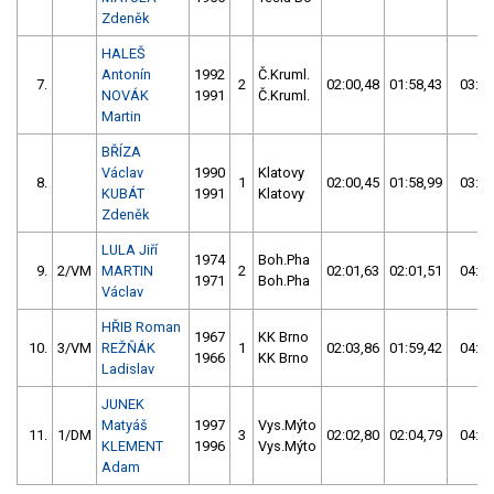
Zdeněk
HALEŠ
Antonín
1992
Č.Kruml.
7.
2
02:00,48
01:58,43
03:58
NOVÁK
1991
Č.Kruml.
Martin
BŘÍZA
Václav
1990
Klatovy
8.
1
02:00,45
01:58,99
03:59
KUBÁT
1991
Klatovy
Zdeněk
LULA Jiří
1974
Boh.Pha
9.
2/VM
MARTIN
2
02:01,63
02:01,51
04:03
1971
Boh.Pha
Václav
HŘIB Roman
1967
KK Brno
10.
3/VM
REŽŇÁK
1
02:03,86
01:59,42
04:03
1966
KK Brno
Ladislav
JUNEK
Matyáš
1997
Vys.Mýto
11.
1/DM
3
02:02,80
02:04,79
04:07
KLEMENT
1996
Vys.Mýto
Adam