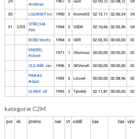
29.
1967
0
GER
02:09,72
02:08,72
04:1
Anderas
30.
LIGURSKÝ Ivo
1990
3
Kroměříž
02:13,11
02:06,54
04:1
STŘECHA
31.
2/DS
1994
3
VSDK
02:16,66
02:05,96
04:2
Petr
BOBE Moritz
1994
0
GER
02:03,30
00:00,00
00:0
KNEBEL
1971
1
Olomouc
00:00,00
00:00,00
00:0
Robert
OLEJNÍK Jan
1996
3
SKVeselí
00:00,00
00:00,00
00:0
PINKAS
1993
3
Litovel
00:00,00
02:08,96
00:0
Adam
ULWER Jiří
1995
3
Týniště
02:11,81
00:00,00
00:0
kategorie C2M
por.
vk
jméno
nar.
vt
oddíl
čas
čas
výsle