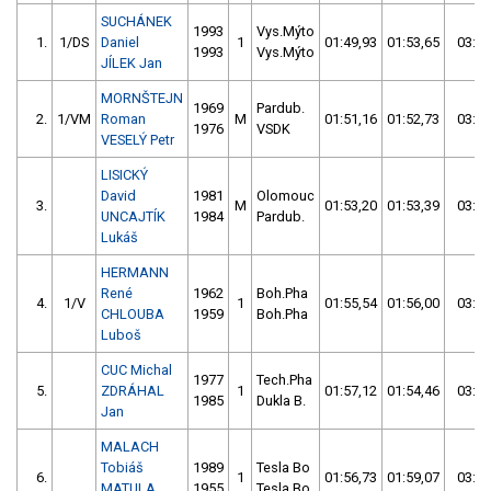
SUCHÁNEK
1993
Vys.Mýto
1.
1/DS
Daniel
1
01:49,93
01:53,65
03:43
1993
Vys.Mýto
JÍLEK Jan
MORNŠTEJN
1969
Pardub.
2.
1/VM
Roman
M
01:51,16
01:52,73
03:43
1976
VSDK
VESELÝ Petr
LISICKÝ
David
1981
Olomouc
3.
M
01:53,20
01:53,39
03:46
UNCAJTÍK
1984
Pardub.
Lukáš
HERMANN
René
1962
Boh.Pha
4.
1/V
1
01:55,54
01:56,00
03:51
CHLOUBA
1959
Boh.Pha
Luboš
CUC Michal
1977
Tech.Pha
5.
ZDRÁHAL
1
01:57,12
01:54,46
03:51
1985
Dukla B.
Jan
MALACH
Tobiáš
1989
Tesla Bo
6.
1
01:56,73
01:59,07
03:55
MATULA
1955
Tesla Bo