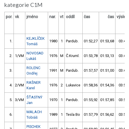
kategorie C1M
por.
vk
jméno
nar.
vt
oddíl
čas
čas
výsled
KEJKLÍČEK
1.
1980
1
Pardub.
01:52,27
01:53,68
03:45,
Tomáš
NOVOSAD
2.
1/VM
1976
M
Č.Kruml.
01:53,78
01:53,13
03:46,
Lukáš
ROLENC
3.
1991
M
Pardub.
01:57,57
01:51,00
03:48,
Ondřej
RAŠNER
4.
2/VM
1976
2
Lukavice
01:58,36
01:54,36
03:52,
Karel
ŠŤASTNÝ
5.
3/VM
1970
1
Pardub.
01:55,92
01:57,85
03:53,
Jan
MALACH
6.
1989
1
Tesla Bo
01:57,79
01:56,62
03:54,
Tobiáš
PISCHEK