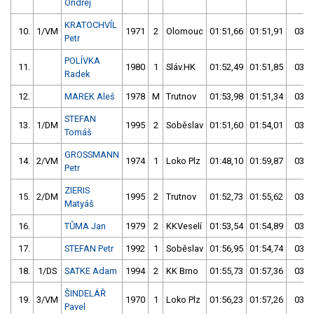
Ondřej
KRATOCHVÍL
10.
1/VM
1971
2
Olomouc
01:51,66
01:51,91
03:4
Petr
POLÍVKA
11.
1980
1
Sláv.HK
01:52,49
01:51,85
03:4
Radek
12.
MAREK Aleš
1978
M
Trutnov
01:53,98
01:51,34
03:4
STEFAN
13.
1/DM
1995
2
Soběslav
01:51,60
01:54,01
03:4
Tomáš
GROSSMANN
14.
2/VM
1974
1
Loko Plz
01:48,10
01:59,87
03:4
Petr
ZIERIS
15.
2/DM
1995
2
Trutnov
01:52,73
01:55,62
03:4
Matyáš
16.
TŮMA Jan
1979
2
KKVeselí
01:53,54
01:54,89
03:4
17.
STEFAN Petr
1992
1
Soběslav
01:56,95
01:54,74
03:5
18.
1/DS
SATKE Adam
1994
2
KK Brno
01:55,73
01:57,36
03:5
ŠINDELÁŘ
19.
3/VM
1970
1
Loko Plz
01:56,23
01:57,26
03:5
Pavel