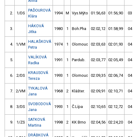
Anna
PAĎOUROVÁ
2.
1/DS
1994
M
Vys.Mýto
01:56,63
01:56,90
03:53
Klára
HÁKOVÁ
3.
1980
1
Boh.Pha
02:02,12
01:58,99
04:01
Jitka
HALAŠKOVÁ
4.
1/VM
1974
1
Olomouc
02:03,63
02:01,93
04:05
Petra
VALÍKOVÁ
5.
1991
1
Pardub.
02:03,77
02:05,49
04:09
Radka
KRAUSOVÁ
6.
2/DS
1993
1
Olomouc
02:09,35
02:06,74
04:16
Tereza
TYKALOVÁ
7.
2/VM
1968
2
Klášter.
02:09,91
02:10,71
04:20
Jana
SVOBODOVÁ
8.
3/DS
1993
1
Č.Lípa
02:10,65
02:12,72
04:23
Jana
SATKOVÁ
9.
1/ZS
1998
2
KK Brno
02:04,56
02:24,20
04:28
Martina
DRÁBKOVÁ