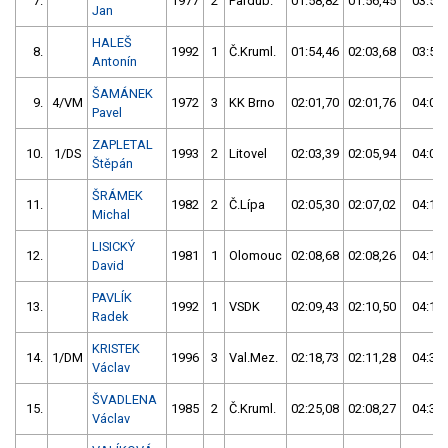
7.
1977
2
Pardub.
01:58,82
01:56,45
03:55,
Jan
HALEŠ
8.
1992
1
Č.Kruml.
01:54,46
02:03,68
03:58,
Antonín
ŠAMÁNEK
9.
4/VM
1972
3
KK Brno
02:01,70
02:01,76
04:03,
Pavel
ZAPLETAL
10.
1/DS
1993
2
Litovel
02:03,39
02:05,94
04:09,
Štěpán
ŠRÁMEK
11.
1982
2
Č.Lípa
02:05,30
02:07,02
04:12,
Michal
LISICKÝ
12.
1981
1
Olomouc
02:08,68
02:08,26
04:16,
David
PAVLÍK
13.
1992
1
VSDK
02:09,43
02:10,50
04:19,
Radek
KRISTEK
14.
1/DM
1996
3
Val.Mez.
02:18,73
02:11,28
04:30,
Václav
ŠVADLENA
15.
1985
2
Č.Kruml.
02:25,08
02:08,27
04:33,
Václav