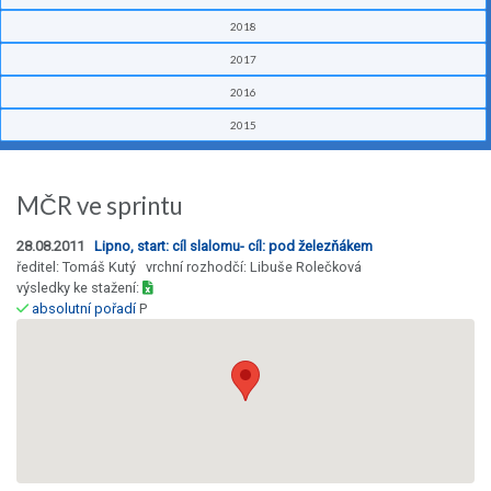
2018
2017
2016
2015
MČR ve sprintu
28.08.2011
Lipno, start: cíl slalomu- cíl: pod železňákem
ředitel: Tomáš Kutý vrchní rozhodčí: Libuše Rolečková
výsledky ke stažení:
absolutní pořadí
P