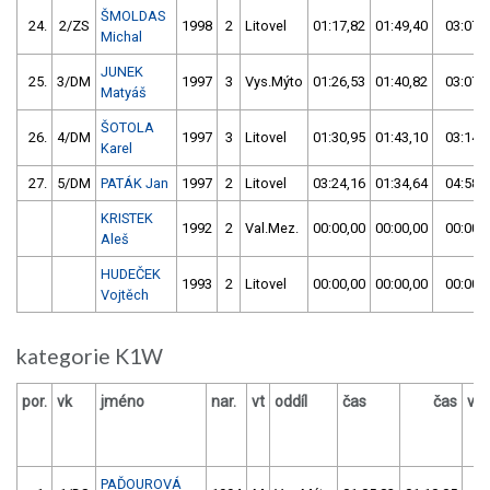
ŠMOLDAS
24.
2/ZS
1998
2
Litovel
01:17,82
01:49,40
03:07,
Michal
JUNEK
25.
3/DM
1997
3
Vys.Mýto
01:26,53
01:40,82
03:07,
Matyáš
ŠOTOLA
26.
4/DM
1997
3
Litovel
01:30,95
01:43,10
03:14,
Karel
27.
5/DM
PATÁK Jan
1997
2
Litovel
03:24,16
01:34,64
04:58,
KRISTEK
1992
2
Val.Mez.
00:00,00
00:00,00
00:00,
Aleš
HUDEČEK
1993
2
Litovel
00:00,00
00:00,00
00:00,
Vojtěch
kategorie K1W
por.
vk
jméno
nar.
vt
oddíl
čas
čas
výs
PAĎOUROVÁ