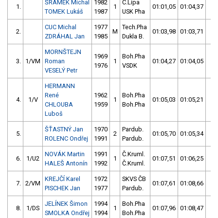
ŠRÁMEK Michal
1982
Č.Lípa
1.
1
01:01,05
01:04,37
02
TOMEK Lukáš
1987
USK Pha
CUC Michal
1977
Tech.Pha
2.
M
01:03,98
01:03,71
02
ZDRÁHAL Jan
1985
Dukla B.
MORNŠTEJN
1969
Boh.Pha
3.
1/VM
Roman
1
01:04,27
01:04,05
02
1976
VSDK
VESELÝ Petr
HERMANN
René
1962
Boh.Pha
4.
1/V
1
01:05,03
01:05,21
02
CHLOUBA
1959
Boh.Pha
Luboš
ŠŤASTNÝ Jan
1970
Pardub.
5.
2
01:05,70
01:05,34
02
ROLENC Ondřej
1991
Pardub.
NOVÁK Martin
1991
Č.Kruml.
6.
1/U2
1
01:07,51
01:06,25
02
HALEŠ Antonín
1992
Č.Kruml.
KREJČÍ Karel
1972
SKVS ČB
7.
2/VM
01:07,61
01:08,66
02
PISCHEK Jan
1977
Pardub.
JELÍNEK Šimon
1994
Boh.Pha
8.
1/DS
1
01:07,96
01:08,47
02
SMOLKA Ondřej
1994
Boh.Pha