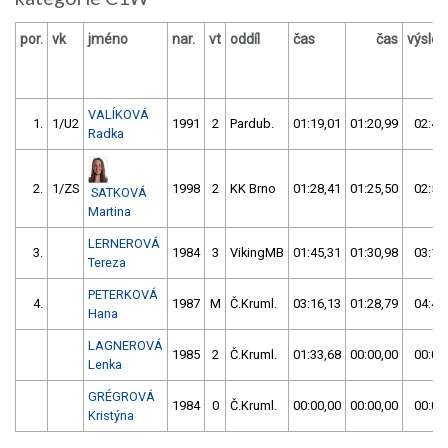
por.
vk
jméno
nar.
vt
oddíl
čas
čas
výsle
VALÍKOVÁ
1.
1/U2
1991
2
Pardub.
01:19,01
01:20,99
02:40
Radka
2.
1/ZS
1998
2
KK Brno
01:28,41
01:25,50
02:53
SATKOVÁ
Martina
LERNEROVÁ
3.
1984
3
VikingMB
01:45,31
01:30,98
03:16
Tereza
PETERKOVÁ
4.
1987
M
Č.Kruml.
03:16,13
01:28,79
04:44
Hana
LAGNEROVÁ
1985
2
Č.Kruml.
01:33,68
00:00,00
00:00
Lenka
GRÉGROVÁ
1984
0
Č.Kruml.
00:00,00
00:00,00
00:00
Kristýna