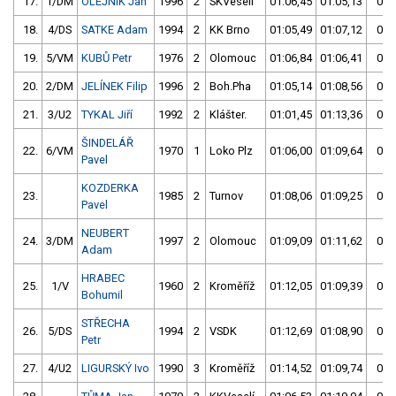
17.
1/DM
OLEJNÍK Jan
1996
2
SKVeselí
01:06,45
01:05,13
02:
18.
4/DS
SATKE Adam
1994
2
KK Brno
01:05,49
01:07,12
02:
19.
5/VM
KUBŮ Petr
1976
2
Olomouc
01:06,84
01:06,41
02:
20.
2/DM
JELÍNEK Filip
1996
2
Boh.Pha
01:05,14
01:08,56
02:
21.
3/U2
TYKAL Jiří
1992
2
Klášter.
01:01,45
01:13,36
02:
ŠINDELÁŘ
22.
6/VM
1970
1
Loko Plz
01:06,00
01:09,64
02:
Pavel
KOZDERKA
23.
1985
2
Turnov
01:08,06
01:09,25
02:
Pavel
NEUBERT
24.
3/DM
1997
2
Olomouc
01:09,09
01:11,62
02:
Adam
HRABEC
25.
1/V
1960
2
Kroměříž
01:12,05
01:09,39
02:
Bohumil
STŘECHA
26.
5/DS
1994
2
VSDK
01:12,69
01:08,90
02:
Petr
27.
4/U2
LIGURSKÝ Ivo
1990
3
Kroměříž
01:14,52
01:09,74
02: