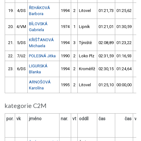
ŘEHÁKOVÁ
19.
4/DS
1994
2
Litovel
01:21,73
01:25,62
02
Barbora
BÍLOVSKÁ
20.
4/VM
1974
1
Lipník
01:21,01
01:30,59
02
Gabriela
KŘIŠŤANOVÁ
21.
5/DS
1994
3
Týniště
02:08,89
01:23,22
03
Michaela
22.
7/U2
POLESNÁ Jitka
1990
2
Loko Plz
02:31,59
01:16,93
03
LIGURSKÁ
23.
6/DS
1994
2
Kroměříž
02:30,15
01:24,64
03
Blanka
ARNOŠOVÁ
1995
2
Litovel
01:25,10
00:00,00
00
Karolína
kategorie C2M
por.
vk
jméno
nar.
vt
oddíl
čas
čas
výs