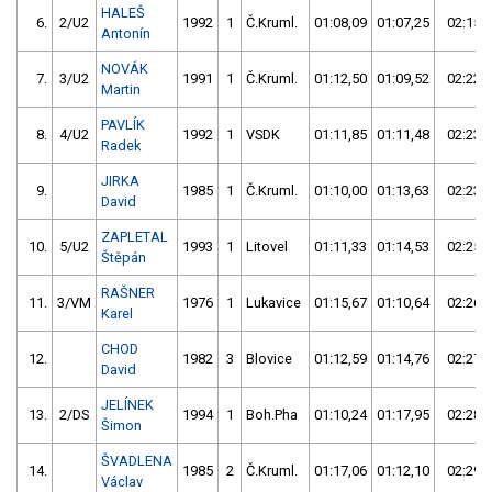
HALEŠ
6.
2/U2
1992
1
Č.Kruml.
01:08,09
01:07,25
02:15,
Antonín
NOVÁK
7.
3/U2
1991
1
Č.Kruml.
01:12,50
01:09,52
02:22,
Martin
PAVLÍK
8.
4/U2
1992
1
VSDK
01:11,85
01:11,48
02:23,
Radek
JIRKA
9.
1985
1
Č.Kruml.
01:10,00
01:13,63
02:23,
David
ZAPLETAL
10.
5/U2
1993
1
Litovel
01:11,33
01:14,53
02:25,
Štěpán
RAŠNER
11.
3/VM
1976
1
Lukavice
01:15,67
01:10,64
02:26,
Karel
CHOD
12.
1982
3
Blovice
01:12,59
01:14,76
02:27,
David
JELÍNEK
13.
2/DS
1994
1
Boh.Pha
01:10,24
01:17,95
02:28,
Šimon
ŠVADLENA
14.
1985
2
Č.Kruml.
01:17,06
01:12,10
02:29,
Václav