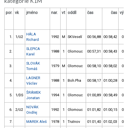
kategorie K1M
por.
vk
jméno
nar.
vt
oddíl
čas
čas
výsl
HÁLA
1.
1/U2
1992
M
SKVeselí
00:56,88
00:58,42
01:
Richard
SLEPICA
2.
1988
1
Olomouc
00:57,31
00:58,43
01:
Karel
SLOVÁK
3.
1979
M
Olomouc
00:58,10
00:58,02
01:
Tomáš
LAGNER
4.
1988
1
Boh.Pha
00:58,17
01:00,28
01:
Václav
ŠRÁMEK
5.
1/DS
1994
1
Olomouc
01:00,89
00:58,49
01:
Jonatan
NOVÁK
6.
2/U2
1992
1
Olomouc
01:01,82
01:00,15
02:
Ondřej
7.
MAREK Aleš
1978
1
Trutnov
01:01,40
01:02,03
02: