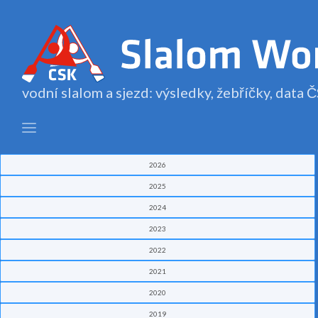
vodní slalom a sjezd: výsledky, žebříčky, data
2026
2025
2024
2023
2022
2021
2020
2019