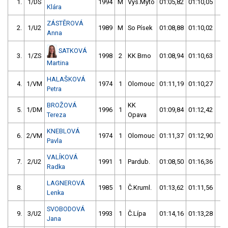
1.
1/DS
1994
M
Vys.Mýto
01:05,82
01:10,05
02
Klára
ZÁSTĚROVÁ
2.
1/U2
1989
M
So Písek
01:08,88
01:10,02
02
Anna
SATKOVÁ
3.
1/ZS
1998
2
KK Brno
01:08,94
01:10,63
02
Martina
HALAŠKOVÁ
4.
1/VM
1974
1
Olomouc
01:11,19
01:10,27
02
Petra
BROŽOVÁ
KK
5.
1/DM
1996
1
01:09,84
01:12,42
02
Tereza
Opava
KNEBLOVÁ
6.
2/VM
1974
1
Olomouc
01:11,37
01:12,90
02
Pavla
VALÍKOVÁ
7.
2/U2
1991
1
Pardub.
01:08,50
01:16,36
02
Radka
LAGNEROVÁ
8.
1985
1
Č.Kruml.
01:13,62
01:11,56
02
Lenka
SVOBODOVÁ
9.
3/U2
1993
1
Č.Lípa
01:14,16
01:13,28
02
Jana