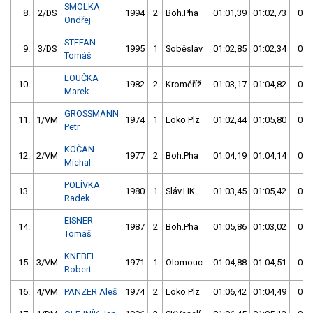
SMOLKA
8.
2/DS
1994
2
Boh.Pha
01:01,39
01:02,73
02:
Ondřej
STEFAN
9.
3/DS
1995
1
Soběslav
01:02,85
01:02,34
02:
Tomáš
LOUČKA
10.
1982
2
Kroměříž
01:03,17
01:04,82
02:
Marek
GROSSMANN
11.
1/VM
1974
1
Loko Plz
01:02,44
01:05,80
02:
Petr
KOČAN
12.
2/VM
1977
2
Boh.Pha
01:04,19
01:04,14
02:
Michal
POLÍVKA
13.
1980
1
Sláv.HK
01:03,45
01:05,42
02:
Radek
EISNER
14.
1987
2
Boh.Pha
01:05,86
01:03,02
02:
Tomáš
KNEBEL
15.
3/VM
1971
1
Olomouc
01:04,88
01:04,51
02:
Robert
16.
4/VM
PANZER Aleš
1974
2
Loko Plz
01:06,42
01:04,49
02: