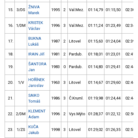
ŽNIVA
15.
3/DS
1995
2
Val.Mez.
01:14,79
01:15,50
02:30,
Marek
KRISTEK
16.
1/DM
1996
3
Val.Mez.
01:11,24
01:23,49
02:34,
Václav
BUKNA
17.
1987
2
Litovel
01:15,63
01:24,04
02:39,
Lukáš
18.
IRAIN Jiří
1981
2
Pardub.
01:18,01
01:23,01
02:41,
ŠANTORA
19.
1983
0
Pardub.
01:14,83
01:29,41
02:44,
Jan
HOŘÍNEK
20.
1/V
1963
3
Litovel
01:14,67
01:29,60
02:44,
Jaroslav
SAIKO
21.
1986
3
Č.Kruml.
01:19,98
01:24,44
02:44,
Tomáš
KLEMENT
22.
2/DM
1996
2
Vys.Mýto
01:28,37
01:22,12
02:50,
Adam
KUČA
23.
1/ZS
1998
3
Litovel
01:29,02
01:26,35
02:55,
Jakub