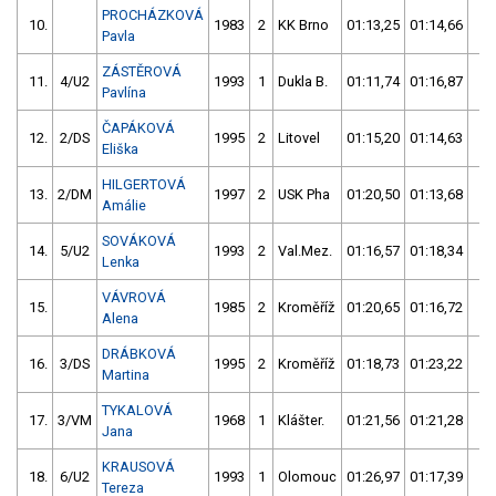
PROCHÁZKOVÁ
10.
1983
2
KK Brno
01:13,25
01:14,66
02
Pavla
ZÁSTĚROVÁ
11.
4/U2
1993
1
Dukla B.
01:11,74
01:16,87
02
Pavlína
ČAPÁKOVÁ
12.
2/DS
1995
2
Litovel
01:15,20
01:14,63
02
Eliška
HILGERTOVÁ
13.
2/DM
1997
2
USK Pha
01:20,50
01:13,68
02
Amálie
SOVÁKOVÁ
14.
5/U2
1993
2
Val.Mez.
01:16,57
01:18,34
02
Lenka
VÁVROVÁ
15.
1985
2
Kroměříž
01:20,65
01:16,72
02
Alena
DRÁBKOVÁ
16.
3/DS
1995
2
Kroměříž
01:18,73
01:23,22
02
Martina
TYKALOVÁ
17.
3/VM
1968
1
Klášter.
01:21,56
01:21,28
02
Jana
KRAUSOVÁ
18.
6/U2
1993
1
Olomouc
01:26,97
01:17,39
02
Tereza