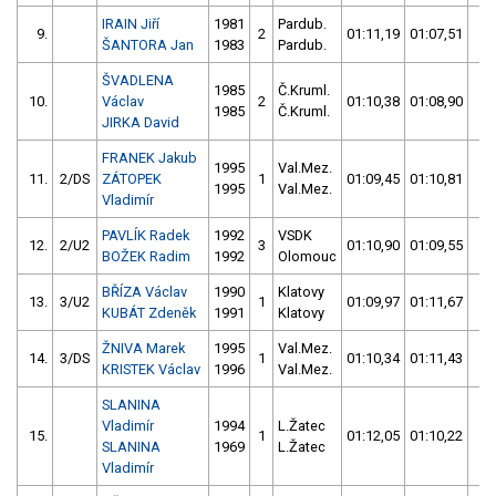
IRAIN Jiří
1981
Pardub.
9.
2
01:11,19
01:07,51
02
ŠANTORA Jan
1983
Pardub.
ŠVADLENA
1985
Č.Kruml.
10.
Václav
2
01:10,38
01:08,90
02
1985
Č.Kruml.
JIRKA David
FRANEK Jakub
1995
Val.Mez.
11.
2/DS
ZÁTOPEK
1
01:09,45
01:10,81
02
1995
Val.Mez.
Vladimír
PAVLÍK Radek
1992
VSDK
12.
2/U2
3
01:10,90
01:09,55
02
BOŽEK Radim
1992
Olomouc
BŘÍZA Václav
1990
Klatovy
13.
3/U2
1
01:09,97
01:11,67
02
KUBÁT Zdeněk
1991
Klatovy
ŽNIVA Marek
1995
Val.Mez.
14.
3/DS
1
01:10,34
01:11,43
02
KRISTEK Václav
1996
Val.Mez.
SLANINA
Vladimír
1994
L.Žatec
15.
1
01:12,05
01:10,22
02
SLANINA
1969
L.Žatec
Vladimír