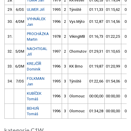
28.
TŮMA Jan
1979
2
KKVeselí
01:06,53
01:19,04
02:
29.
6/DS
ULWER Jiří
1995
2
Týniště
01:11,33
01:15,62
02:
VYHNÁLEK
30.
4/DM
1996
2
Vys.Mýto
01:12,87
01:14,56
02:
Jan
PROCHÁZKA
31.
1978
2
VikingMB
01:16,73
01:22,25
02:
Martin
NACHTIGAL
32.
5/DM
1997
2
Chomutov
01:29,31
01:10,65
02:
Jiří
KREJČÍŘ
33.
6/DM
1996
3
KK Brno
01:19,87
01:20,99
02:
Dominik
FOLKMAN
34.
7/DS
1995
3
Týniště
01:22,66
01:54,06
03:
Jan
KUBÍČEK
1996
3
Olomouc
00:00,00
00:00,00
00:
Tomáš
BEHUŇ
1996
3
Olomouc
01:34,28
00:00,00
00:
Tomáš
kategorie C1W