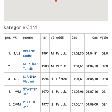
kategorie C1M
por.
vk
jméno
nar.
vt
oddíl
čas
čas
výsled
ROLENC
1.
1/U2
1991
M
Pardub.
01:02,30
01:04,81
02:07,
Ondřej
KEJKLÍČEK
2.
1980
M
Pardub.
01:04,61
01:04,70
02:09,
Tomáš
SLANINA
3.
1/DS
1994
1
L.Žatec
01:04,63
01:05,18
02:09,
Vladimír
ŠŤASTNÝ
4.
1/VM
1970
1
Pardub.
01:05,96
01:07,16
02:13,
Jan
PISCHEK
5.
2/VM
1977
2
Pardub.
01:05,11
01:09,08
02:14,
Jan