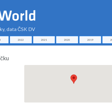
čky, data ČSK DV
3
2022
2021
2020
2019
2
íčku