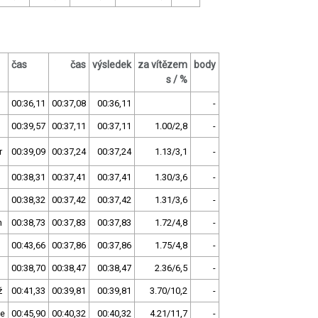
čas
čas
výsledek
za vítězem
body
s / %
00:36,11
00:37,08
00:36,11
-
00:39,57
00:37,11
00:37,11
1.00/2,8
-
r
00:39,09
00:37,24
00:37,24
1.13/3,1
-
00:38,31
00:37,41
00:37,41
1.30/3,6
-
00:38,32
00:37,42
00:37,42
1.31/3,6
-
n
00:38,73
00:37,83
00:37,83
1.72/4,8
-
00:43,66
00:37,86
00:37,86
1.75/4,8
-
00:38,70
00:38,47
00:38,47
2.36/6,5
-
ž
00:41,33
00:39,81
00:39,81
3.70/10,2
-
ce
00:45,90
00:40,32
00:40,32
4.21/11,7
-