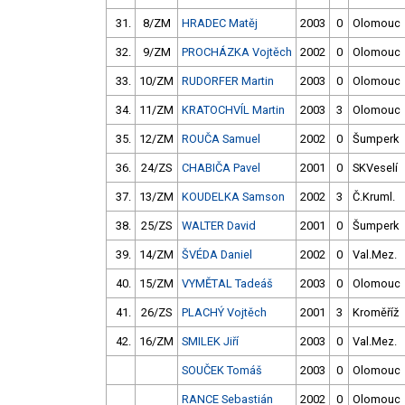
31.
8/ZM
HRADEC Matěj
2003
0
Olomouc
32.
9/ZM
PROCHÁZKA Vojtěch
2002
0
Olomouc
33.
10/ZM
RUDORFER Martin
2003
0
Olomouc
34.
11/ZM
KRATOCHVÍL Martin
2003
3
Olomouc
35.
12/ZM
ROUČA Samuel
2002
0
Šumperk
36.
24/ZS
CHABIČA Pavel
2001
0
SKVeselí
37.
13/ZM
KOUDELKA Samson
2002
3
Č.Kruml.
38.
25/ZS
WALTER David
2001
0
Šumperk
39.
14/ZM
ŠVÉDA Daniel
2002
0
Val.Mez.
40.
15/ZM
VYMĚTAL Tadeáš
2003
0
Olomouc
41.
26/ZS
PLACHÝ Vojtěch
2001
3
Kroměříž
42.
16/ZM
SMILEK Jiří
2003
0
Val.Mez.
SOUČEK Tomáš
2003
0
Olomouc
RANCE Sebastián
2002
0
Olomouc