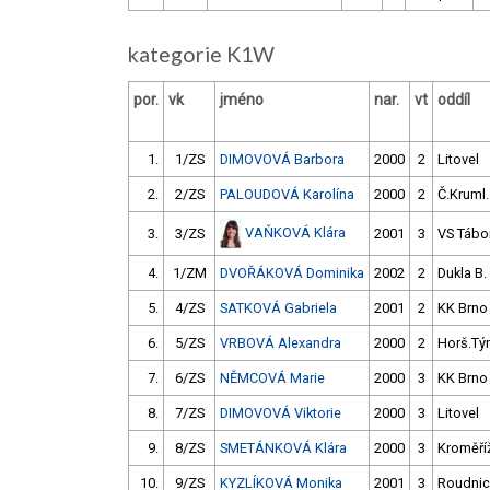
kategorie K1W
por.
vk
jméno
nar.
vt
oddíl
1.
1/ZS
DIMOVOVÁ Barbora
2000
2
Litovel
2.
2/ZS
PALOUDOVÁ Karolína
2000
2
Č.Kruml.
VAŇKOVÁ Klára
3.
3/ZS
2001
3
VS Tábo
4.
1/ZM
DVOŘÁKOVÁ Dominika
2002
2
Dukla B.
5.
4/ZS
SATKOVÁ Gabriela
2001
2
KK Brno
6.
5/ZS
VRBOVÁ Alexandra
2000
2
Horš.Tý
7.
6/ZS
NĚMCOVÁ Marie
2000
3
KK Brno
8.
7/ZS
DIMOVOVÁ Viktorie
2000
3
Litovel
9.
8/ZS
SMETÁNKOVÁ Klára
2000
3
Kroměří
10.
9/ZS
KYZLÍKOVÁ Monika
2001
3
Roudni