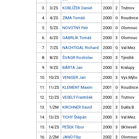
3.
3/ZS
KOBLÍŽEK Daniel
2000
2
Trutnov
4.
4/ZS
ZIMA Tomáš
2000
0
Roudnice
5.
5/ZS
NOVOTNÝ Petr
2000
0
Olomouc
6.
6/ZS
GABRLÍK Tomáš
2000
3
Olomouc
7.
7/ZS
NACHTIGAL Richard
2000
0
Val.Mez.
8.
8/ZS
ŠVAGR Rostislav
2000
3
Týniště
9.
9/ZS
BÁRTA Jan
2000
3
Kralupy
10.
10/ZS
VENIGER Jan
2000
3
Vys.Mýto
11.
11/ZS
KLEMENT Maxim
2001
0
Roudnice
12.
12/ZS
VESELÝ František
2000
3
Trutnov
13.
1/ZM
KIRCHNER David
2002
3
Dukla B.
14.
13/ZS
TICHÝ Štěpán
2000
3
Val.Mez.
15.
14/ZS
PEŠEK Tibor
2000
3
SKVeselí
16.
2/ZM
JANŮ Filip
2002
3
Olomouc