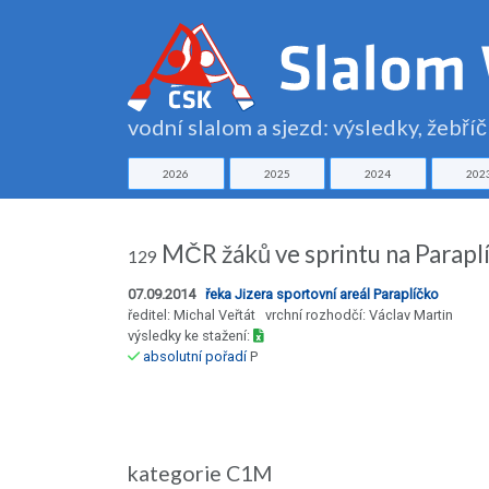
vodní slalom a sjezd: výsledky, žebří
2026
2025
2024
202
MČR žáků ve sprintu na Parapl
129
07.09.2014
řeka Jizera sportovní areál Paraplíčko
ředitel: Michal Veřtát vrchní rozhodčí: Václav Martin
výsledky ke stažení:
absolutní pořadí
P
kategorie C1M