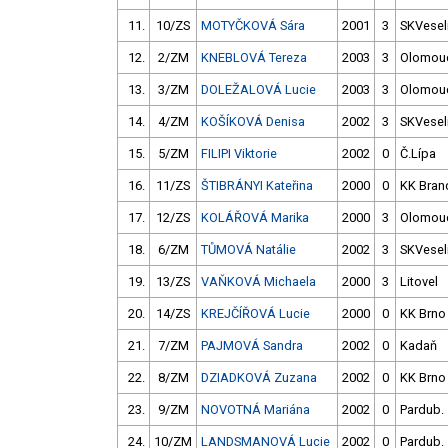
11.
10/ZS
MOTYČKOVÁ Sára
2001
3
SKVesel
12.
2/ZM
KNEBLOVÁ Tereza
2003
3
Olomou
13.
3/ZM
DOLEŽALOVÁ Lucie
2003
3
Olomou
14.
4/ZM
KOŠÍKOVÁ Denisa
2002
3
SKVesel
15.
5/ZM
FILIPI Viktorie
2002
0
Č.Lípa
16.
11/ZS
ŠTIBRÁNYI Kateřina
2000
0
KK Bran
17.
12/ZS
KOLÁŘOVÁ Marika
2000
3
Olomou
18.
6/ZM
TŮMOVÁ Natálie
2002
3
SKVesel
19.
13/ZS
VAŇKOVÁ Michaela
2000
3
Litovel
20.
14/ZS
KREJČÍŘOVÁ Lucie
2000
0
KK Brno
21.
7/ZM
PAJMOVÁ Sandra
2002
0
Kadaň
22.
8/ZM
DZIADKOVÁ Zuzana
2002
0
KK Brno
23.
9/ZM
NOVOTNÁ Mariána
2002
0
Pardub.
24.
10/ZM
LANDSMANOVÁ Lucie
2002
0
Pardub.