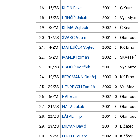
16.
15/ZS
KLEIN Pavel
2001
3
Č.Kruml.
18.
16/ZS
HRNČÍŘ Jakub
2001
3
Vys.Mýto
19.
3/ZM
KLÍMA Vojtěch
2002
3
Č.Kruml.
20.
17/ZS
ŠVARC Adam
2001
3
Olomouc
21.
4/ZM
MATĚJÍČEK Vojtěch
2002
3
KK Brno
22.
5/ZM
IVÁNEK Roman
2002
3
SKVeselí
23.
18/ZS
HRNČÍŘ Vojtěch
2001
3
Vys.Mýto
24.
19/ZS
BERGMANN Ondřej
2000
0
KK Brno
25.
20/ZS
HENDRYCH Tomáš
2000
0
Val.Mez.
26.
6/ZM
HALA Jiří
2002
0
Olomouc
27.
21/ZS
FIALA Jakub
2001
3
Olomouc
28.
22/ZS
LÁTAL Filip
2001
3
Olomouc
29.
23/ZS
MILYÁN David
2001
0
L.Žatec
30.
7/ZM
LERCH Eduard
2002
0
Klášter.