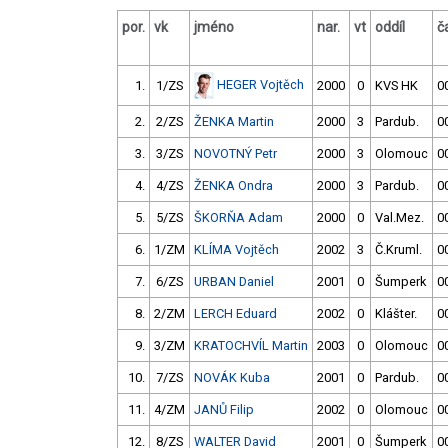
por.
vk
jméno
nar.
vt
oddíl
č
HEGER Vojtěch
1.
1/ZS
2000
0
KVS HK
0
2.
2/ZS
ŽENKA Martin
2000
3
Pardub.
0
3.
3/ZS
NOVOTNÝ Petr
2000
3
Olomouc
0
4.
4/ZS
ŽENKA Ondra
2000
3
Pardub.
0
5.
5/ZS
ŠKORŇA Adam
2000
0
Val.Mez.
0
6.
1/ZM
KLÍMA Vojtěch
2002
3
Č.Kruml.
0
7.
6/ZS
URBAN Daniel
2001
0
Šumperk
0
8.
2/ZM
LERCH Eduard
2002
0
Klášter.
0
9.
3/ZM
KRATOCHVÍL Martin
2003
0
Olomouc
0
10.
7/ZS
NOVÁK Kuba
2001
0
Pardub.
0
11.
4/ZM
JANŮ Filip
2002
0
Olomouc
0
12.
8/ZS
WALTER David
2001
0
Šumperk
0