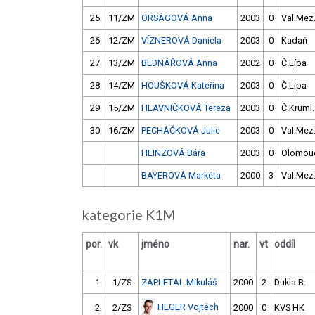
25.
11/ZM
ORSÁGOVÁ Anna
2003
0
Val.Mez
26.
12/ZM
VÍZNEROVÁ Daniela
2003
0
Kadaň
27.
13/ZM
BEDNÁŘOVÁ Anna
2002
0
Č.Lípa
28.
14/ZM
HOUŠKOVÁ Kateřina
2003
0
Č.Lípa
29.
15/ZM
HLAVNIČKOVÁ Tereza
2003
0
Č.Kruml.
30.
16/ZM
PECHÁČKOVÁ Julie
2003
0
Val.Mez
HEINZOVÁ Bára
2003
0
Olomou
BAYEROVÁ Markéta
2000
3
Val.Mez
kategorie K1M
por.
vk
jméno
nar.
vt
oddíl
1.
1/ZS
ZAPLETAL Mikuláš
2000
2
Dukla B.
HEGER Vojtěch
2.
2/ZS
2000
0
KVS HK