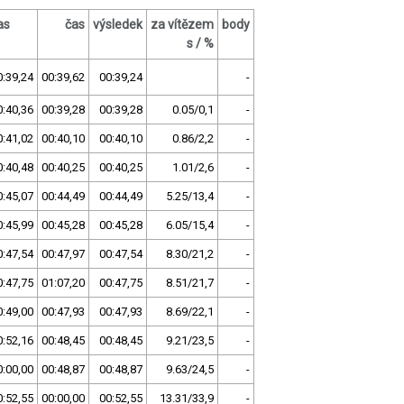
as
čas
výsledek
za vítězem
body
s / %
0:39,24
00:39,62
00:39,24
-
0:40,36
00:39,28
00:39,28
0.05/0,1
-
0:41,02
00:40,10
00:40,10
0.86/2,2
-
0:40,48
00:40,25
00:40,25
1.01/2,6
-
0:45,07
00:44,49
00:44,49
5.25/13,4
-
0:45,99
00:45,28
00:45,28
6.05/15,4
-
0:47,54
00:47,97
00:47,54
8.30/21,2
-
0:47,75
01:07,20
00:47,75
8.51/21,7
-
0:49,00
00:47,93
00:47,93
8.69/22,1
-
0:52,16
00:48,45
00:48,45
9.21/23,5
-
0:00,00
00:48,87
00:48,87
9.63/24,5
-
0:52,55
00:00,00
00:52,55
13.31/33,9
-