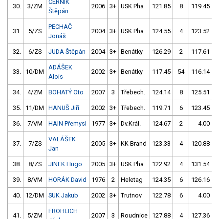
ČERNÍK
30.
3/ZM
2006
3+
USK Pha
121.85
8
119.45
Štěpán
PECHAČ
31.
5/ZS
2004
3+
USK Pha
124.55
4
123.52
Jonáš
32.
6/ZS
JUDA Štěpán
2004
3+
Benátky
126.29
2
117.61
ADÁŠEK
33.
10/DM
2002
3+
Benátky
117.45
54
116.14
Alois
34.
4/ZM
BOHATÝ Oto
2007
3
Třebech.
124.14
8
125.51
35.
11/DM
HANUŠ Jiří
2002
3+
Třebech.
119.71
6
123.45
36.
7/VM
HAIN Přemysl
1977
3+
Dv.Král.
124.67
2
4.00
9
VALÁŠEK
37.
7/ZS
2005
3+
KK Brand
123.33
4
120.88
Jan
38.
8/ZS
JINEK Hugo
2005
3+
USK Pha
122.92
4
131.54
39.
8/VM
HORÁK David
1976
2
Heletag
124.35
6
126.16
40.
12/DM
SUK Jakub
2002
3+
Trutnov
122.78
6
4.00
9
FRÖHLICH
41.
5/ZM
2007
3
Roudnice
127.88
4
127.36