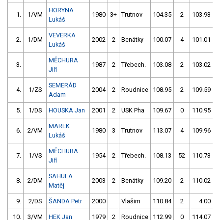
HORYNA
1.
1/VM
1980
3+
Trutnov
104.35
2
103.93
Lukáš
VEVERKA
2.
1/DM
2002
2
Benátky
100.07
4
101.01
Lukáš
MĚCHURA
3.
1987
2
Třebech.
103.08
2
103.02
Jiří
SEMERÁD
4.
1/ZS
2004
2
Roudnice
108.95
2
109.59
Adam
5.
1/DS
HOUSKA Jan
2001
2
USK Pha
109.67
0
110.95
MAREK
6.
2/VM
1980
3
Trutnov
113.07
4
109.96
Lukáš
MĚCHURA
7.
1/VS
1954
2
Třebech.
108.13
52
110.73
Jiří
SAHULA
8.
2/DM
2003
2
Benátky
109.20
2
110.02
Matěj
9.
2/DS
ŠANDA Petr
2000
Vlašim
110.84
2
4.00
9
10.
3/VM
HEK Jan
1979
2
Roudnice
112.99
0
114.07