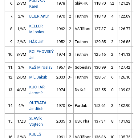
POLÍVKA
6.
2/VM
1978
Sláv.HK
118.70
52
121.29
0
Karel
7.
2/V
BEIER Artur
1970
2
Trutnov
118.48
4
122.09
0
KELLER
8.
1/VS
1962
2
VS Tábor
127.37
4
126.77
0
Miloslav
9.
2/VS
HÁK Jiří
1952
2
Trutnov
129.85
2
126.85
0
BOLEHOVSKÝ
10.
3/VM
1974
3
Trutnov
125.16
2
141.13
15
Jiří
11.
3/V
KEŠ Miroslav
1967
3+
Soběslav
130.99
2
127.42
0
12.
2/DM
MÍL Jakub
2003
3+
Trutnov
128.57
6
126.10
2
KUCHAŘ
13.
4/VM
1974
Dv.Král.
132.55
0
139.02
4
Jaromír
OUTRATA
14.
4/V
1970
3+
Pardub.
152.61
2
132.90
0
Jindřich
SLAVÍK
15.
1/ZS
2005
3
USK Pha
137.34
8
131.92
2
Vojtěch
KUBEŠ
16.
3/VS
1961
2
VS Tábor
136.36
10
135.75
0