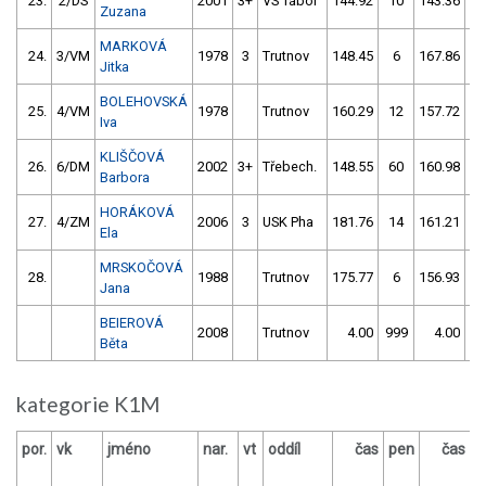
23.
2/DS
2001
3+
VS Tábor
144.92
10
143.36
Zuzana
MARKOVÁ
24.
3/VM
1978
3
Trutnov
148.45
6
167.86
Jitka
BOLEHOVSKÁ
25.
4/VM
1978
Trutnov
160.29
12
157.72
Iva
KLIŠČOVÁ
26.
6/DM
2002
3+
Třebech.
148.55
60
160.98
Barbora
HORÁKOVÁ
27.
4/ZM
2006
3
USK Pha
181.76
14
161.21
1
Ela
MRSKOČOVÁ
28.
1988
Trutnov
175.77
6
156.93
5
Jana
BEIEROVÁ
2008
Trutnov
4.00
999
4.00
9
Běta
kategorie K1M
por.
vk
jméno
nar.
vt
oddíl
čas
pen
čas
p