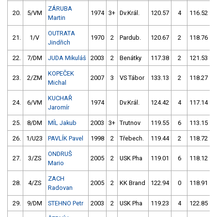
ZÁRUBA
20.
5/VM
1974
3+
Dv.Král.
120.57
4
116.52
Martin
OUTRATA
21.
1/V
1970
2
Pardub.
120.67
2
118.76
Jindřich
22.
7/DM
JUDA Mikuláš
2003
2
Benátky
117.38
2
121.53
KOPEČEK
23.
2/ZM
2007
3
VS Tábor
133.13
2
118.27
Michal
KUCHAŘ
24.
6/VM
1974
Dv.Král.
124.42
4
117.14
Jaromír
25.
8/DM
MÍL Jakub
2003
3+
Trutnov
119.55
6
113.15
26.
1/U23
PAVLÍK Pavel
1998
2
Třebech.
119.44
2
118.72
ONDRUŠ
27.
3/ZS
2005
2
USK Pha
119.01
6
118.12
Mario
ZACH
28.
4/ZS
2005
2
KK Brand
122.94
0
118.91
Radovan
29.
9/DM
STEHNO Petr
2003
2
USK Pha
119.23
4
122.85