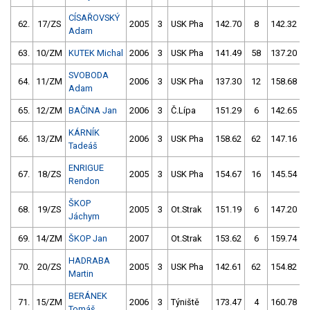
CÍSAŘOVSKÝ
62.
17/ZS
2005
3
USK Pha
142.70
8
142.32
Adam
63.
10/ZM
KUTEK Michal
2006
3
USK Pha
141.49
58
137.20
SVOBODA
64.
11/ZM
2006
3
USK Pha
137.30
12
158.68
Adam
65.
12/ZM
BAČINA Jan
2006
3
Č.Lípa
151.29
6
142.65
KÁRNÍK
66.
13/ZM
2006
3
USK Pha
158.62
62
147.16
Tadeáš
ENRIGUE
67.
18/ZS
2005
3
USK Pha
154.67
16
145.54
Rendon
ŠKOP
68.
19/ZS
2005
3
Ot.Strak
151.19
6
147.20
Jáchym
69.
14/ZM
ŠKOP Jan
2007
Ot.Strak
153.62
6
159.74
HADRABA
70.
20/ZS
2005
3
USK Pha
142.61
62
154.82
Martin
BERÁNEK
71.
15/ZM
2006
3
Týniště
173.47
4
160.78
Tomáš