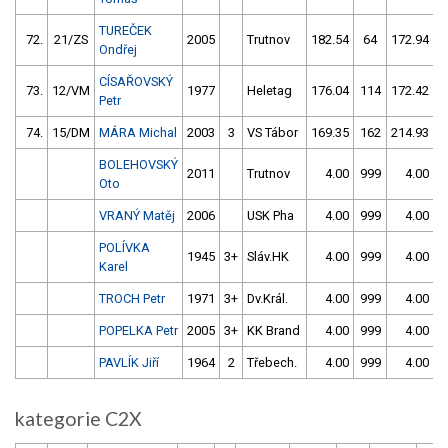
TUREČEK
72.
21/ZS
2005
Trutnov
182.54
64
172.94
Ondřej
CÍSAŘOVSKÝ
73.
12/VM
1977
Heletag
176.04
114
172.42
Petr
74.
15/DM
MÁRA Michal
2003
3
VS Tábor
169.35
162
214.93
2
BOLEHOVSKÝ
2011
Trutnov
4.00
999
4.00
9
Oto
VRANÝ Matěj
2006
USK Pha
4.00
999
4.00
9
POLÍVKA
1945
3+
Sláv.HK
4.00
999
4.00
9
Karel
TROCH Petr
1971
3+
Dv.Král.
4.00
999
4.00
9
POPELKA Petr
2005
3+
KK Brand
4.00
999
4.00
9
PAVLÍK Jiří
1964
2
Třebech.
4.00
999
4.00
9
kategorie C2X