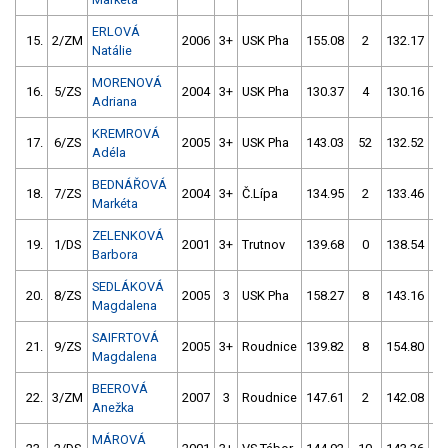
ERLOVÁ
15.
2/ZM
2006
3+
USK Pha
155.08
2
132.17
Natálie
MORENOVÁ
16.
5/ZS
2004
3+
USK Pha
130.37
4
130.16
Adriana
KREMROVÁ
17.
6/ZS
2005
3+
USK Pha
143.03
52
132.52
Adéla
BEDNÁŘOVÁ
18.
7/ZS
2004
3+
Č.Lípa
134.95
2
133.46
Markéta
ZELENKOVÁ
19.
1/DS
2001
3+
Trutnov
139.68
0
138.54
Barbora
SEDLÁKOVÁ
20.
8/ZS
2005
3
USK Pha
158.27
8
143.16
Magdalena
SAIFRTOVÁ
21.
9/ZS
2005
3+
Roudnice
139.82
8
154.80
Magdalena
BEEROVÁ
22.
3/ZM
2007
3
Roudnice
147.61
2
142.08
Anežka
MÁROVÁ