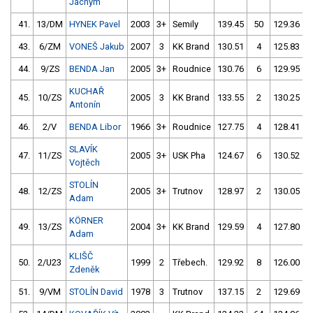
Jáchym
41.
13/DM
HYNEK Pavel
2003
3+
Semily
139.45
50
129.36
43.
6/ZM
VONEŠ Jakub
2007
3
KK Brand
130.51
4
125.83
44.
9/ZS
BENDA Jan
2005
3+
Roudnice
130.76
6
129.95
KUCHAŘ
45.
10/ZS
2005
3
KK Brand
133.55
2
130.25
Antonín
46.
2/V
BENDA Libor
1966
3+
Roudnice
127.75
4
128.41
SLAVÍK
47.
11/ZS
2005
3+
USK Pha
124.67
6
130.52
Vojtěch
STOLÍN
48.
12/ZS
2005
3+
Trutnov
128.97
2
130.05
Adam
KÖRNER
49.
13/ZS
2004
3+
KK Brand
129.59
4
127.80
Adam
KLIŠČ
50.
2/U23
1999
2
Třebech.
129.92
8
126.00
Zdeněk
51.
9/VM
STOLÍN David
1978
3
Trutnov
137.15
2
129.69