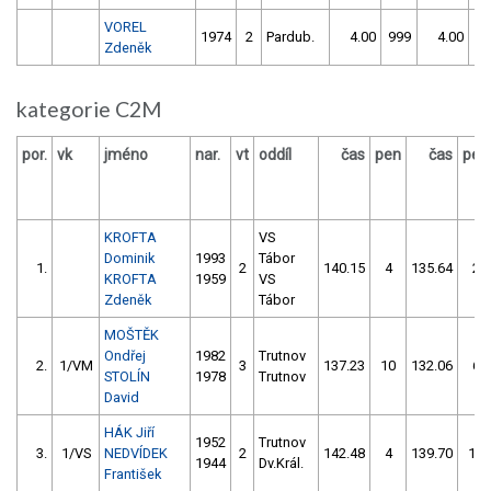
VOREL
1974
2
Pardub.
4.00
999
4.00
99
Zdeněk
kategorie C2M
por.
vk
jméno
nar.
vt
oddíl
čas
pen
čas
pen
KROFTA
VS
Dominik
1993
Tábor
1.
2
140.15
4
135.64
2
KROFTA
1959
VS
Zdeněk
Tábor
MOŠTĚK
Ondřej
1982
Trutnov
2.
1/VM
3
137.23
10
132.06
6
STOLÍN
1978
Trutnov
David
HÁK Jiří
1952
Trutnov
3.
1/VS
NEDVÍDEK
2
142.48
4
139.70
10
1944
Dv.Král.
František