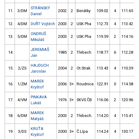
STRÁNSKÝ
11.
3/DM
2002
2
Benátky
109.02
4
111.65
Daniel
12.
4/DM
DUŘT Vojtěch
2003
2
USK Pha
112.73
4
113.42
ONDRUŠ
13.
5/DM
2003
2
USK Pha
119.59
2
114.16
Mikuláš
JEREMIAŠ
14.
1985
2
Třebech.
118.77
6
112.28
Jan
HAJDUCH
15.
2/ZS
2004
2
Ot.Strak
113.43
4
110.39
Jaroslav
MAREK
16.
1/ZM
2006
3+
Roudnice
122.91
0
114.58
Kryštof
PINKAVA
17.
4/VM
1976
3+
SKVS ČB
116.06
2
120.96
Lukáš
MAREK
18.
6/DM
2003
2
Třebech.
114.20
4
115.41
Matyáš
KRUŤA
19.
3/DS
2000
3+
Č.Lípa
114.24
4
130.17
Kryštof