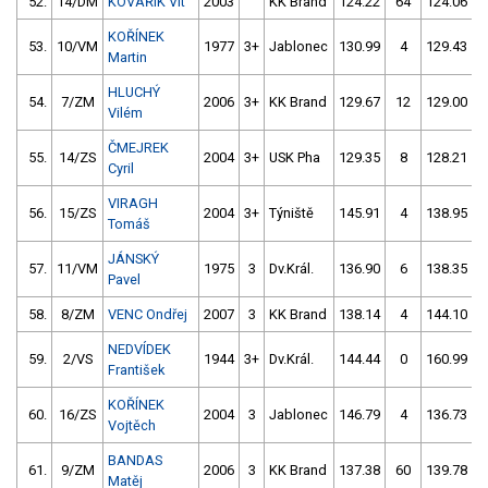
52.
14/DM
KOVAŘÍK Vít
2003
KK Brand
124.22
64
124.06
KOŘÍNEK
53.
10/VM
1977
3+
Jablonec
130.99
4
129.43
Martin
HLUCHÝ
54.
7/ZM
2006
3+
KK Brand
129.67
12
129.00
Vilém
ČMEJREK
55.
14/ZS
2004
3+
USK Pha
129.35
8
128.21
Cyril
VIRAGH
56.
15/ZS
2004
3+
Týniště
145.91
4
138.95
Tomáš
JÁNSKÝ
57.
11/VM
1975
3
Dv.Král.
136.90
6
138.35
Pavel
58.
8/ZM
VENC Ondřej
2007
3
KK Brand
138.14
4
144.10
NEDVÍDEK
59.
2/VS
1944
3+
Dv.Král.
144.44
0
160.99
František
KOŘÍNEK
60.
16/ZS
2004
3
Jablonec
146.79
4
136.73
Vojtěch
BANDAS
61.
9/ZM
2006
3
KK Brand
137.38
60
139.78
Matěj