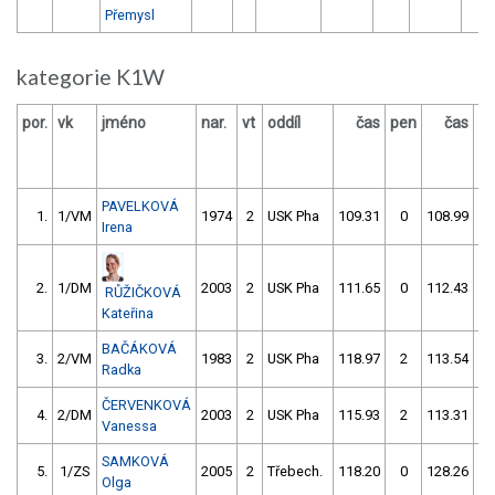
Přemysl
kategorie K1W
por.
vk
jméno
nar.
vt
oddíl
čas
pen
čas
p
PAVELKOVÁ
1.
1/VM
1974
2
USK Pha
109.31
0
108.99
Irena
2.
1/DM
2003
2
USK Pha
111.65
0
112.43
RŮŽIČKOVÁ
Kateřina
BAČÁKOVÁ
3.
2/VM
1983
2
USK Pha
118.97
2
113.54
Radka
ČERVENKOVÁ
4.
2/DM
2003
2
USK Pha
115.93
2
113.31
Vanessa
SAMKOVÁ
5.
1/ZS
2005
2
Třebech.
118.20
0
128.26
Olga