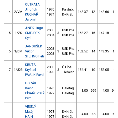
OUTRATA
Jindřich
1970
Pardub.
4.
2/VM
142.37
12
142.66
10
KUCHAŘ
1974
Dv.Král.
Jaromír
JINEK Hugo
2005
USK Pha
5.
1/ZS
ČMEJREK
3
162.27
16
147.18
6
2004
USK Pha
Cyril
JANOUŠEK
2003
USK Pha
6.
1/DM
Viktor
3
152.52
14
143.35
12
2003
USK Pha
STEHNO Petr
KRUŤA
2000
Č.Lípa
7.
1/U23
Kryštof
3
154.41
10
152.05
6
1998
Třebech.
PAVLÍK Pavel
HORÁK
David
1976
Heletag
1.00
999
4.00
999
CÍSAŘOVSKÝ
1977
Heletag
Petr
VESELÝ
Matěj
1978
Dv.Král.
4.00
999
4.00
999
HAIN
1977
Dv.Král.