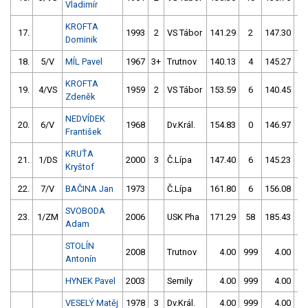
Vladimír
KROFTA
17.
1993
2
VS Tábor
141.29
2
147.30
5
Dominik
18.
5/V
MÍL Pavel
1967
3+
Trutnov
140.13
4
145.27
2
KROFTA
19.
4/VS
1959
2
VS Tábor
153.59
6
140.45
8
Zdeněk
NEDVÍDEK
20.
6/V
1968
Dv.Král.
154.83
0
146.97
2
František
KRUŤA
21.
1/DS
2000
3
Č.Lípa
147.40
6
145.23
8
Kryštof
22.
7/V
BAČINA Jan
1973
Č.Lípa
161.80
6
156.08
0
SVOBODA
23.
1/ZM
2006
USK Pha
171.29
58
185.43
1
Adam
STOLÍN
2008
Trutnov
4.00
999
4.00
99
Antonín
HYNEK Pavel
2003
Semily
4.00
999
4.00
99
VESELÝ Matěj
1978
3
Dv.Král.
4.00
999
4.00
99