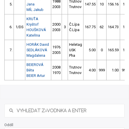
1988
Trutnov
5.
Jana
147.55
10
156.16
10
2003
Trutnov
MÍL Jakub
KRUŤA
Kryštof
2000
Č.Lípa
6.
1/DS
3
167.75
62
164.73
10
HOUŠKOVÁ
2003
Č.Lípa
Kateřina
HORÁK David
Heletag
1976
7.
SEDLÁKOVÁ
USK
5.00
0
165.59
12
2005
Magdalena
Pha
BEIEROVÁ
2008
Trutnov
Běta
4.00
999
1.00
999
1970
Trutnov
BEIER Artur
Oddíl