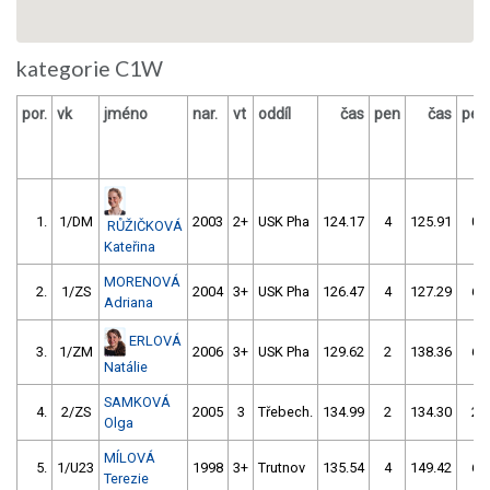
kategorie C1W
por.
vk
jméno
nar.
vt
oddíl
čas
pen
čas
pen
1.
1/DM
2003
2+
USK Pha
124.17
4
125.91
0
RŮŽIČKOVÁ
Kateřina
MORENOVÁ
2.
1/ZS
2004
3+
USK Pha
126.47
4
127.29
6
Adriana
ERLOVÁ
3.
1/ZM
2006
3+
USK Pha
129.62
2
138.36
6
Natálie
SAMKOVÁ
4.
2/ZS
2005
3
Třebech.
134.99
2
134.30
2
Olga
MÍLOVÁ
5.
1/U23
1998
3+
Trutnov
135.54
4
149.42
6
Terezie