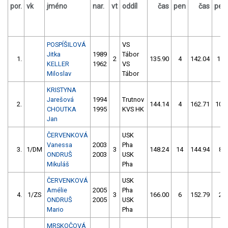
por.
vk
jméno
nar.
vt
oddíl
čas
pen
čas
pen
POSPÍŠILOVÁ
VS
Jitka
1989
Tábor
1.
2
135.90
4
142.04
12
KELLER
1962
VS
Miloslav
Tábor
KRISTYNA
Jarešová
1994
Trutnov
2.
144.14
4
162.71
104
CHOUTKA
1995
KVS HK
Jan
ČERVENKOVÁ
USK
Vanessa
2003
Pha
3.
1/DM
3
148.24
14
144.94
8
ONDRUŠ
2003
USK
Mikuláš
Pha
ČERVENKOVÁ
USK
Amélie
2005
Pha
4.
1/ZS
3
166.00
6
152.79
2
ONDRUŠ
2005
USK
Mario
Pha
MRSKOČOVÁ