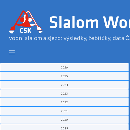
vodní slalom a sjezd: výsledky, žebříčky, data
2026
2025
2024
2023
2022
2021
2020
2019