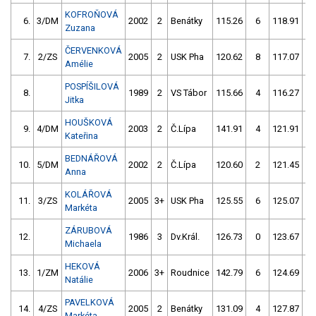
KOFROŇOVÁ
6.
3/DM
2002
2
Benátky
115.26
6
118.91
Zuzana
ČERVENKOVÁ
7.
2/ZS
2005
2
USK Pha
120.62
8
117.07
Amélie
POSPÍŠILOVÁ
8.
1989
2
VS Tábor
115.66
4
116.27
Jitka
HOUŠKOVÁ
9.
4/DM
2003
2
Č.Lípa
141.91
4
121.91
Kateřina
BEDNÁŘOVÁ
10.
5/DM
2002
2
Č.Lípa
120.60
2
121.45
Anna
KOLÁŘOVÁ
11.
3/ZS
2005
3+
USK Pha
125.55
6
125.07
Markéta
ZÁRUBOVÁ
12.
1986
3
Dv.Král.
126.73
0
123.67
Michaela
HEKOVÁ
13.
1/ZM
2006
3+
Roudnice
142.79
6
124.69
Natálie
PAVELKOVÁ
14.
4/ZS
2005
2
Benátky
131.09
4
127.87
Markéta