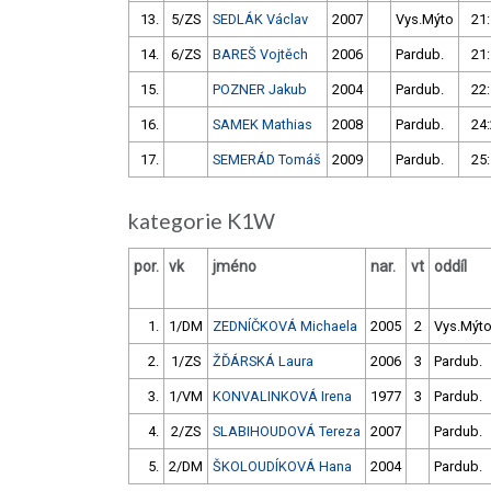
13.
5/ZS
SEDLÁK Václav
2007
Vys.Mýto
21:
14.
6/ZS
BAREŠ Vojtěch
2006
Pardub.
21:
15.
POZNER Jakub
2004
Pardub.
22:
16.
SAMEK Mathias
2008
Pardub.
24:
17.
SEMERÁD Tomáš
2009
Pardub.
25:
kategorie K1W
por.
vk
jméno
nar.
vt
oddíl
1.
1/DM
ZEDNÍČKOVÁ Michaela
2005
2
Vys.Mýt
2.
1/ZS
ŽĎÁRSKÁ Laura
2006
3
Pardub.
3.
1/VM
KONVALINKOVÁ Irena
1977
3
Pardub.
4.
2/ZS
SLABIHOUDOVÁ Tereza
2007
Pardub.
5.
2/DM
ŠKOLOUDÍKOVÁ Hana
2004
Pardub.