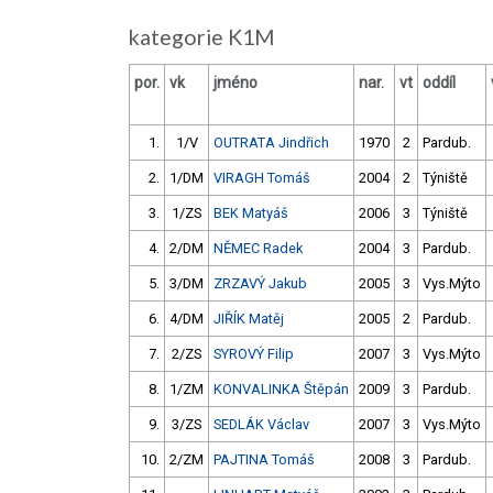
kategorie K1M
por.
vk
jméno
nar.
vt
oddíl
1.
1/V
OUTRATA Jindřich
1970
2
Pardub.
2.
1/DM
VIRAGH Tomáš
2004
2
Týniště
3.
1/ZS
BEK Matyáš
2006
3
Týniště
4.
2/DM
NĚMEC Radek
2004
3
Pardub.
5.
3/DM
ZRZAVÝ Jakub
2005
3
Vys.Mýto
6.
4/DM
JIŘÍK Matěj
2005
2
Pardub.
7.
2/ZS
SYROVÝ Filip
2007
3
Vys.Mýto
8.
1/ZM
KONVALINKA Štěpán
2009
3
Pardub.
9.
3/ZS
SEDLÁK Václav
2007
3
Vys.Mýto
10.
2/ZM
PAJTINA Tomáš
2008
3
Pardub.