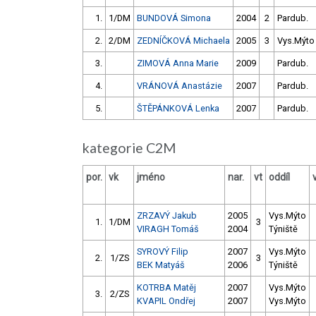
1.
1/DM
BUNDOVÁ Simona
2004
2
Pardub.
2.
2/DM
ZEDNÍČKOVÁ Michaela
2005
3
Vys.Mýto
3.
ZIMOVÁ Anna Marie
2009
Pardub.
4.
VRÁNOVÁ Anastázie
2007
Pardub.
5.
ŠTĚPÁNKOVÁ Lenka
2007
Pardub.
kategorie C2M
por.
vk
jméno
nar.
vt
oddíl
ZRZAVÝ Jakub
2005
Vys.Mýto
1.
1/DM
3
VIRAGH Tomáš
2004
Týniště
SYROVÝ Filip
2007
Vys.Mýto
2.
1/ZS
3
BEK Matyáš
2006
Týniště
KOTRBA Matěj
2007
Vys.Mýto
3.
2/ZS
KVAPIL Ondřej
2007
Vys.Mýto