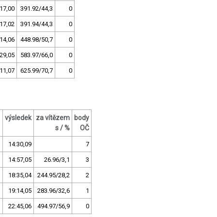
17,00
391.92/44,3
0
17,02
391.94/44,3
0
14,06
448.98/50,7
0
29,05
583.97/66,0
0
11,07
625.99/70,7
0
výsledek
za vítězem
body
s / %
OČ
o
14:30,09
7
14:57,05
26.96/3,1
3
18:35,04
244.95/28,2
2
19:14,05
283.96/32,6
1
22:45,06
494.97/56,9
0