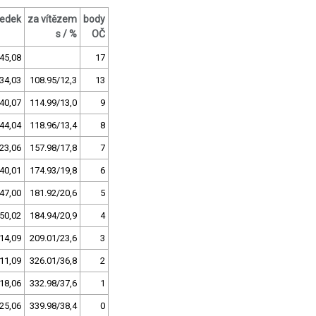
ledek
za vítězem
body
s / %
OČ
45,08
17
34,03
108.95/12,3
13
40,07
114.99/13,0
9
44,04
118.96/13,4
8
23,06
157.98/17,8
7
40,01
174.93/19,8
6
47,00
181.92/20,6
5
50,02
184.94/20,9
4
14,09
209.01/23,6
3
11,09
326.01/36,8
2
18,06
332.98/37,6
1
25,06
339.98/38,4
0