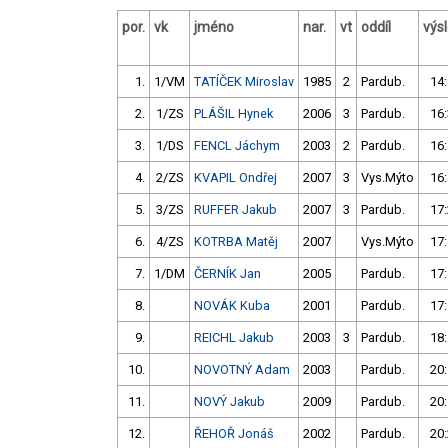
por.
vk
jméno
nar.
vt
oddíl
výs
1.
1/VM
TATÍČEK Miroslav
1985
2
Pardub.
14:
2.
1/ZS
PLÁŠIL Hynek
2006
3
Pardub.
16:
3.
1/DS
FENCL Jáchym
2003
2
Pardub.
16:
4.
2/ZS
KVAPIL Ondřej
2007
3
Vys.Mýto
16:
5.
3/ZS
RUFFER Jakub
2007
3
Pardub.
17:
6.
4/ZS
KOTRBA Matěj
2007
Vys.Mýto
17:
7.
1/DM
ČERNÍK Jan
2005
Pardub.
17:
8.
NOVÁK Kuba
2001
Pardub.
17:
9.
REICHL Jakub
2003
3
Pardub.
18:
10.
NOVOTNÝ Adam
2003
Pardub.
20:
11.
NOVÝ Jakub
2009
Pardub.
20:
12.
ŘEHOŘ Jonáš
2002
Pardub.
20: