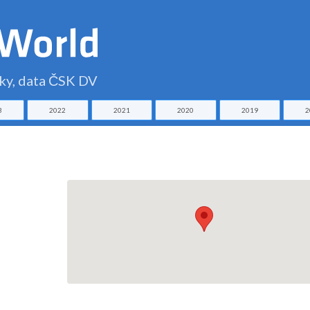
čky, data ČSK DV
3
2022
2021
2020
2019
2