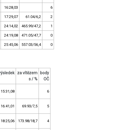
16:28,03
6
17:29,07
61.04/6,2
2
24:14,02
465.99/47,2
1
24:19,08
471.05/47,7
0
25:45,06
557.03/56,4
0
výsledek
za vítězem
body
s / %
OČ
15:31,08
6
16:41,01
69.93/7,5
5
18:25,06
173.98/18,7
4