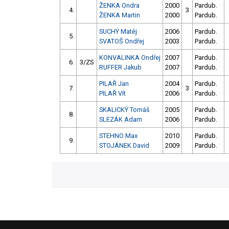
ŽENKA Ondra
2000
Pardub.
4.
3
ŽENKA Martin
2000
Pardub.
SUCHÝ Matěj
2006
Pardub.
5.
SVATOŠ Ondřej
2003
Pardub.
KONVALINKA Ondřej
2007
Pardub.
6.
3/ZS
RUFFER Jakub
2007
Pardub.
PILAŘ Jan
2004
Pardub.
7.
3
PILAŘ Vít
2006
Pardub.
SKALICKÝ Tomáš
2005
Pardub.
8.
SLEZÁK Adam
2006
Pardub.
STEHNO Max
2010
Pardub.
9.
STOJÁNEK David
2009
Pardub.