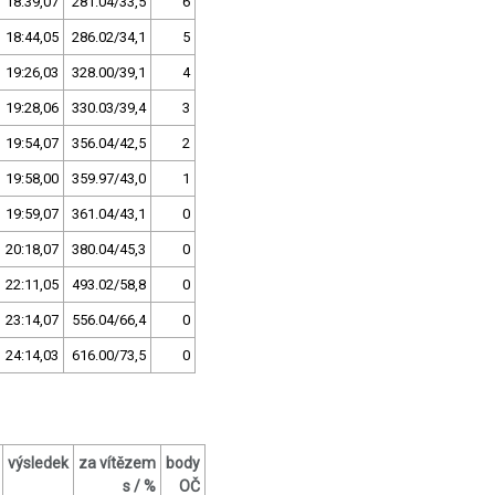
18:39,07
281.04/33,5
6
18:44,05
286.02/34,1
5
19:26,03
328.00/39,1
4
19:28,06
330.03/39,4
3
19:54,07
356.04/42,5
2
19:58,00
359.97/43,0
1
19:59,07
361.04/43,1
0
20:18,07
380.04/45,3
0
22:11,05
493.02/58,8
0
23:14,07
556.04/66,4
0
24:14,03
616.00/73,5
0
výsledek
za vítězem
body
s / %
OČ