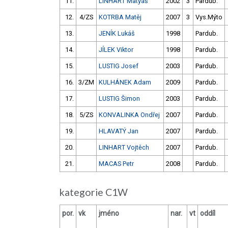
11.
LINHART Matyáš
2002
3
Pardub.
12.
4/ZS
KOTRBA Matěj
2007
3
Vys.Mýto
13.
JENÍK Lukáš
1998
Pardub.
14.
JÍLEK Viktor
1998
Pardub.
15.
LUSTIG Josef
2003
Pardub.
16.
3/ZM
KULHÁNEK Adam
2009
Pardub.
17.
LUSTIG Šimon
2003
Pardub.
18.
5/ZS
KONVALINKA Ondřej
2007
Pardub.
19.
HLAVATÝ Jan
2007
Pardub.
20.
LINHART Vojtěch
2007
Pardub.
21.
MACAS Petr
2008
Pardub.
kategorie C1W
por.
vk
jméno
nar.
vt
oddíl