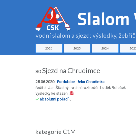
vodní slalom a sjezd: výsledky, žebří
2026
2025
2024
202
Sjezd na Chrudimce
80
25.06.2020
Pardubice - řeka Chrudimka
ředitel: Jan Šťastný vrchní rozhodčí: Luděk Roleček
výsledky ke stažení:
absolutní pořadí
J
kategorie C1M