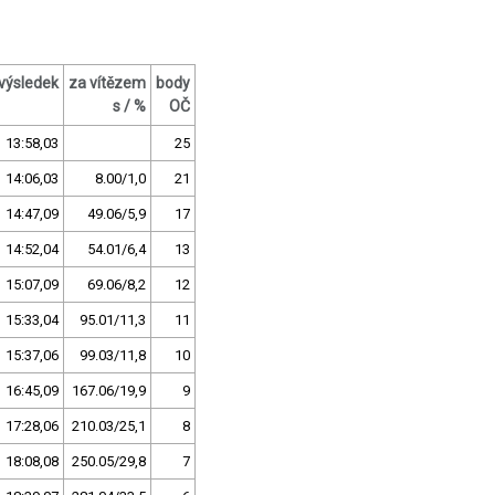
výsledek
za vítězem
body
s / %
OČ
13:58,03
25
14:06,03
8.00/1,0
21
14:47,09
49.06/5,9
17
14:52,04
54.01/6,4
13
15:07,09
69.06/8,2
12
15:33,04
95.01/11,3
11
15:37,06
99.03/11,8
10
16:45,09
167.06/19,9
9
17:28,06
210.03/25,1
8
18:08,08
250.05/29,8
7