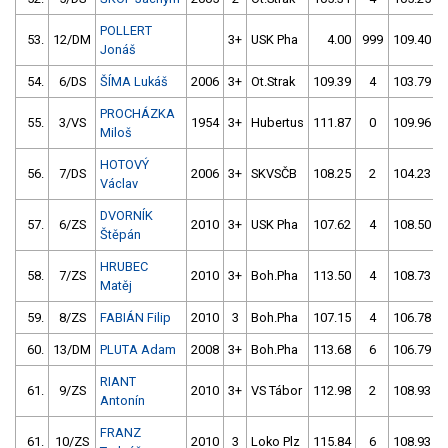
POLLERT
53.
12/DM
3+
USK Pha
4.00
999
109.40
Jonáš
54.
6/DS
ŠÍMA Lukáš
2006
3+
Ot.Strak
109.39
4
103.79
PROCHÁZKA
55.
3/VS
1954
3+
Hubertus
111.87
0
109.96
Miloš
HOTOVÝ
56.
7/DS
2006
3+
SKVSČB
108.25
2
104.23
Václav
DVORNÍK
57.
6/ZS
2010
3+
USK Pha
107.62
4
108.50
Štěpán
HRUBEC
58.
7/ZS
2010
3+
Boh.Pha
113.50
4
108.73
Matěj
59.
8/ZS
FABIÁN Filip
2010
3
Boh.Pha
107.15
4
106.78
60.
13/DM
PLUTA Adam
2008
3+
Boh.Pha
113.68
6
106.79
RIANT
61.
9/ZS
2010
3+
VS Tábor
112.98
2
108.93
Antonín
FRANZ
61.
10/ZS
2010
3
Loko Plz
115.84
6
108.93