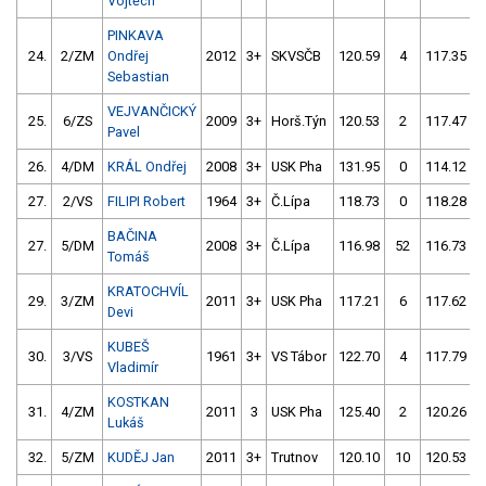
Vojtěch
PINKAVA
24.
2/ZM
Ondřej
2012
3+
SKVSČB
120.59
4
117.35
Sebastian
VEJVANČICKÝ
25.
6/ZS
2009
3+
Horš.Týn
120.53
2
117.47
Pavel
26.
4/DM
KRÁL Ondřej
2008
3+
USK Pha
131.95
0
114.12
27.
2/VS
FILIPI Robert
1964
3+
Č.Lípa
118.73
0
118.28
BAČINA
27.
5/DM
2008
3+
Č.Lípa
116.98
52
116.73
Tomáš
KRATOCHVÍL
29.
3/ZM
2011
3+
USK Pha
117.21
6
117.62
Devi
KUBEŠ
30.
3/VS
1961
3+
VS Tábor
122.70
4
117.79
Vladimír
KOSTKAN
31.
4/ZM
2011
3
USK Pha
125.40
2
120.26
Lukáš
32.
5/ZM
KUDĚJ Jan
2011
3+
Trutnov
120.10
10
120.53