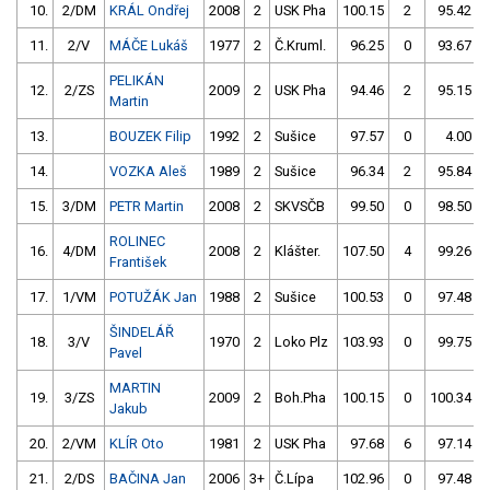
10.
2/DM
KRÁL Ondřej
2008
2
USK Pha
100.15
2
95.42
11.
2/V
MÁČE Lukáš
1977
2
Č.Kruml.
96.25
0
93.67
PELIKÁN
12.
2/ZS
2009
2
USK Pha
94.46
2
95.15
Martin
13.
BOUZEK Filip
1992
2
Sušice
97.57
0
4.00
14.
VOZKA Aleš
1989
2
Sušice
96.34
2
95.84
15.
3/DM
PETR Martin
2008
2
SKVSČB
99.50
0
98.50
ROLINEC
16.
4/DM
2008
2
Klášter.
107.50
4
99.26
František
17.
1/VM
POTUŽÁK Jan
1988
2
Sušice
100.53
0
97.48
ŠINDELÁŘ
18.
3/V
1970
2
Loko Plz
103.93
0
99.75
Pavel
MARTIN
19.
3/ZS
2009
2
Boh.Pha
100.15
0
100.34
Jakub
20.
2/VM
KLÍR Oto
1981
2
USK Pha
97.68
6
97.14
21.
2/DS
BAČINA Jan
2006
3+
Č.Lípa
102.96
0
97.48