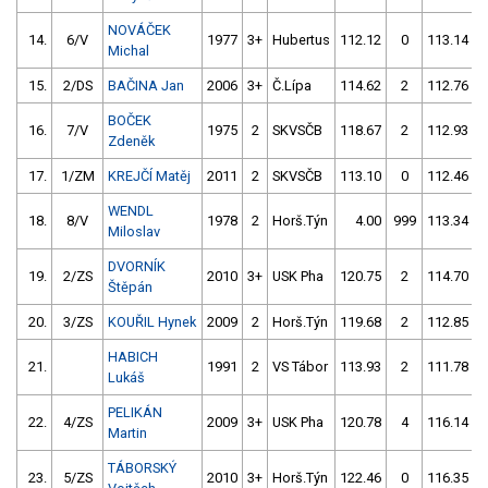
NOVÁČEK
14.
6/V
1977
3+
Hubertus
112.12
0
113.14
Michal
15.
2/DS
BAČINA Jan
2006
3+
Č.Lípa
114.62
2
112.76
BOČEK
16.
7/V
1975
2
SKVSČB
118.67
2
112.93
Zdeněk
17.
1/ZM
KREJČÍ Matěj
2011
2
SKVSČB
113.10
0
112.46
WENDL
18.
8/V
1978
2
Horš.Týn
4.00
999
113.34
Miloslav
DVORNÍK
19.
2/ZS
2010
3+
USK Pha
120.75
2
114.70
Štěpán
20.
3/ZS
KOUŘIL Hynek
2009
2
Horš.Týn
119.68
2
112.85
HABICH
21.
1991
2
VS Tábor
113.93
2
111.78
Lukáš
PELIKÁN
22.
4/ZS
2009
3+
USK Pha
120.78
4
116.14
Martin
TÁBORSKÝ
23.
5/ZS
2010
3+
Horš.Týn
122.46
0
116.35