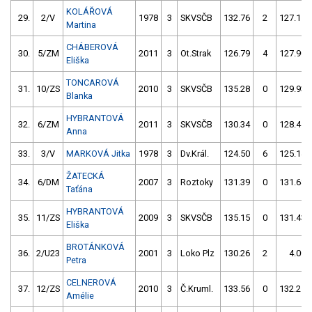
KOLÁŘOVÁ
29.
2/V
1978
3
SKVSČB
132.76
2
127.15
Martina
CHÁBEROVÁ
30.
5/ZM
2011
3
Ot.Strak
126.79
4
127.90
Eliška
TONCAROVÁ
31.
10/ZS
2010
3
SKVSČB
135.28
0
129.93
Blanka
HYBRANTOVÁ
32.
6/ZM
2011
3
SKVSČB
130.34
0
128.45
Anna
33.
3/V
MARKOVÁ Jitka
1978
3
Dv.Král.
124.50
6
125.14
ŽATECKÁ
34.
6/DM
2007
3
Roztoky
131.39
0
131.68
Taťána
HYBRANTOVÁ
35.
11/ZS
2009
3
SKVSČB
135.15
0
131.43
Eliška
BROTÁNKOVÁ
36.
2/U23
2001
3
Loko Plz
130.26
2
4.00
Petra
CELNEROVÁ
37.
12/ZS
2010
3
Č.Kruml.
133.56
0
132.25
Amélie