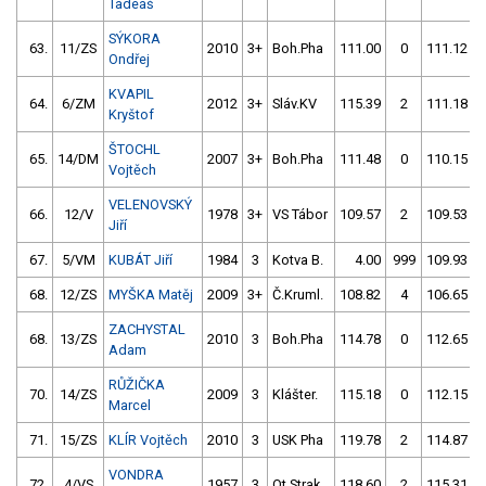
Tadeáš
SÝKORA
63.
11/ZS
2010
3+
Boh.Pha
111.00
0
111.12
Ondřej
KVAPIL
64.
6/ZM
2012
3+
Sláv.KV
115.39
2
111.18
Kryštof
ŠTOCHL
65.
14/DM
2007
3+
Boh.Pha
111.48
0
110.15
Vojtěch
VELENOVSKÝ
66.
12/V
1978
3+
VS Tábor
109.57
2
109.53
Jiří
67.
5/VM
KUBÁT Jiří
1984
3
Kotva B.
4.00
999
109.93
68.
12/ZS
MYŠKA Matěj
2009
3+
Č.Kruml.
108.82
4
106.65
ZACHYSTAL
68.
13/ZS
2010
3
Boh.Pha
114.78
0
112.65
Adam
RŮŽIČKA
70.
14/ZS
2009
3
Klášter.
115.18
0
112.15
Marcel
71.
15/ZS
KLÍR Vojtěch
2010
3
USK Pha
119.78
2
114.87
VONDRA
72.
4/VS
1957
3
Ot.Strak
118.60
2
115.31