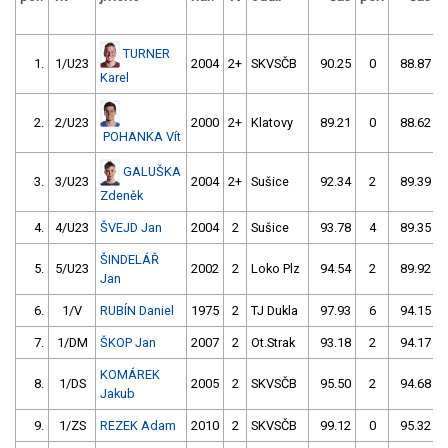
TURNER
1.
1/U23
2004
2+
SKVSČB
90.25
0
88.87
Karel
2.
2/U23
2000
2+
Klatovy
89.21
0
88.62
POHANKA Vít
GALUŠKA
3.
3/U23
2004
2+
Sušice
92.34
2
89.39
Zdeněk
4.
4/U23
ŠVEJD Jan
2004
2
Sušice
93.78
4
89.35
ŠINDELÁŘ
5.
5/U23
2002
2
Loko Plz
94.54
2
89.92
Jan
6.
1/V
RUBÍN Daniel
1975
2
TJ Dukla
97.93
6
94.15
7.
1/DM
ŠKOP Jan
2007
2
Ot.Strak
93.18
2
94.17
KOMÁREK
8.
1/DS
2005
2
SKVSČB
95.50
2
94.68
Jakub
9.
1/ZS
REZEK Adam
2010
2
SKVSČB
99.12
0
95.32