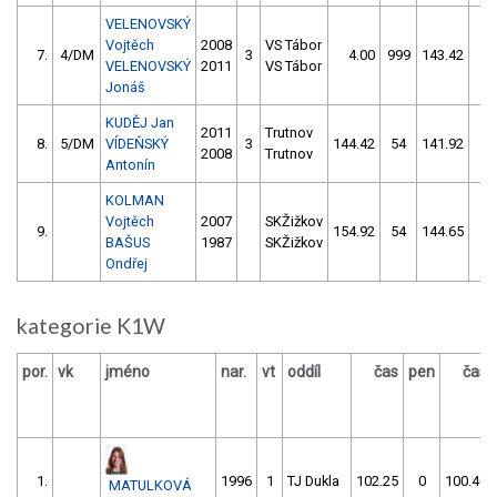
VELENOVSKÝ
Vojtěch
2008
VS Tábor
7.
4/DM
3
4.00
999
143.42
2
VELENOVSKÝ
2011
VS Tábor
Jonáš
KUDĚJ Jan
2011
Trutnov
8.
5/DM
VÍDEŇSKÝ
3
144.42
54
141.92
4
2008
Trutnov
Antonín
KOLMAN
Vojtěch
2007
SKŽižkov
9.
154.92
54
144.65
10
BAŠUS
1987
SKŽižkov
Ondřej
kategorie K1W
por.
vk
jméno
nar.
vt
oddíl
čas
pen
čas
1.
1996
1
TJ Dukla
102.25
0
100.40
MATULKOVÁ