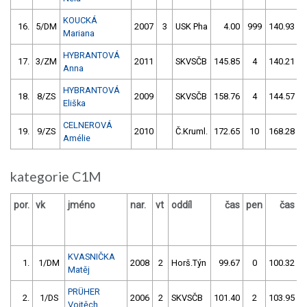
KOUCKÁ
16.
5/DM
2007
3
USK Pha
4.00
999
140.93
Mariana
HYBRANTOVÁ
17.
3/ZM
2011
SKVSČB
145.85
4
140.21
Anna
HYBRANTOVÁ
18.
8/ZS
2009
SKVSČB
158.76
4
144.57
Eliška
CELNEROVÁ
19.
9/ZS
2010
Č.Kruml.
172.65
10
168.28
Amélie
kategorie C1M
por.
vk
jméno
nar.
vt
oddíl
čas
pen
čas
p
KVASNIČKA
1.
1/DM
2008
2
Horš.Týn
99.67
0
100.32
Matěj
PRÜHER
2.
1/DS
2006
2
SKVSČB
101.40
2
103.95
Vojtěch