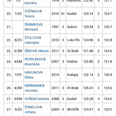
19.
1/V
1978
3
Hubertus
123.42
0
121.73
Karolína
ŠTĚPINOVÁ
20.
7/ZS
2010
3+
Kadaň
120.14
2
124.75
Tereza
ŠRÁMKOVÁ
21.
1991
3
Sušice
120.54
2
120.73
Michaela
ŠTULCOVÁ
22.
8/ZS
2010
3
Loko Plz
124.90
6
122.87
Valentýna
23.
3/ZM
ŠÍMOVÁ Viktorie
2011
3
Ot.Strak
121.68
2
123.67
PETRILÁKOVÁ
24.
4/DM
2007
3
Klášter.
123.85
2
121.85
Anastázie
HAVLÍNOVÁ
25.
1/PZ
2014
Kralupy
122.14
2
126.92
Eliška
HEŘMANSKÁ
26.
4/ZM
2011
3
Ot.Strak
126.23
2
125.62
Veronika
27.
5/DM
HOŘENÍ Hedvika
2008
3
Kadaň
123.28
4
124.39
ŠTINDLOVÁ
27.
9/ZS
2009
3
SKVSČB
125.37
4
120.39
Johana