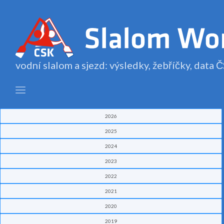
vodní slalom a sjezd: výsledky, žebříčky, data
2026
2025
2024
2023
2022
2021
2020
2019