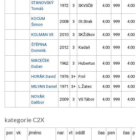
STANOVSKÝ
1972
3
SKVSČB
4.00
999
4.00
Tomáš
KOCUM
2008
3
Ot.Strak
4.00
999
4.00
Šimon
KOLMAN Vít
2010
3
SKŽižkov
4.00
999
4.00
ŠTĚPINA
2012
3
Kadaň
4.00
999
4.00
Dominik
MACEČEK
1962
3
Hubertus
4.00
999
4.00
Dušan
HORÁK David
1976
3+
Frol
4.00
999
4.00
MILYAN Daniel
1971
3+
L.Žatec
4.00
999
4.00
NOVÁK
2009
3
VS Tábor
4.00
999
4.00
Dalibor
kategorie C2X
por.
vk
jméno
nar.
vt
oddíl
čas
pen
čas
pen