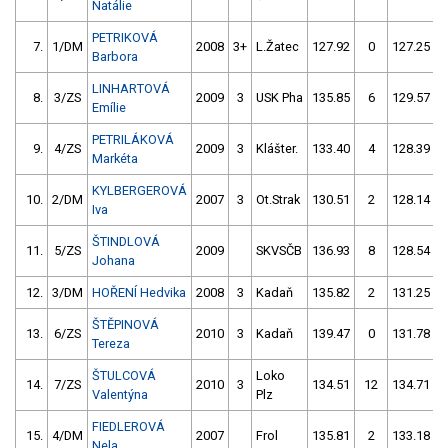
Natálie
PETRIKOVÁ
7.
1/DM
2008
3+
L.Žatec
127.92
0
127.25
Barbora
LINHARTOVÁ
8.
3/ZS
2009
3
USK Pha
135.85
6
129.57
Emílie
PETRILÁKOVÁ
9.
4/ZS
2009
3
Klášter.
133.40
4
128.39
Markéta
KYLBERGEROVÁ
10.
2/DM
2007
3
Ot.Strak
130.51
2
128.14
Iva
ŠTINDLOVÁ
11.
5/ZS
2009
SKVSČB
136.93
8
128.54
Johana
12.
3/DM
HOŘENÍ Hedvika
2008
3
Kadaň
135.82
2
131.25
ŠTĚPINOVÁ
13.
6/ZS
2010
3
Kadaň
139.47
0
131.78
Tereza
ŠTULCOVÁ
Loko
14.
7/ZS
2010
3
134.51
12
134.71
Valentýna
Plz
FIEDLEROVÁ
15.
4/DM
2007
Frol
135.81
2
133.18
Nela