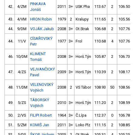
PINKAVA
42.
4/ZM
2011
3+
USK Pha
113.67
2
106.50
Jonáš
43.
4/VM
HRON Robin
1979
2
Kralupy
111.65
2
105.56
44.
9/DM
VOJÁK Jakub
2008
3+
Ot.Strak
106.68
2
107.76
CÍSAŘOVSKÝ
44.
11/V
1977
3+
Frol
110.68
4
107.76
Petr
KLIMENT
46.
10/DM
2008
3+
Horš.Týn
105.87
2
106.73
Tomáš
VEJVANČICKÝ
47.
4/ZS
2009
3+
Horš.Týn
110.39
2
108.17
Pavel
VELENOVSKÝ
48.
11/DM
2008
2
VS Tábor
108.93
50
108.56
Vojtěch
TÁBORSKÝ
49.
5/ZS
2010
3+
Horš.Týn
111.20
2
108.59
Vojtěch
50.
2/VS
FILIPI Robert
1964
3+
Č.Lípa
112.37
0
106.78
51.
5/ZM
KOMIŠ Jan
2011
3+
Loko Plz
111.15
2
108.85
52.
5/DS
ŠKOP Jáchym
2005
2
Ot.Strak
105.31
4
105.25