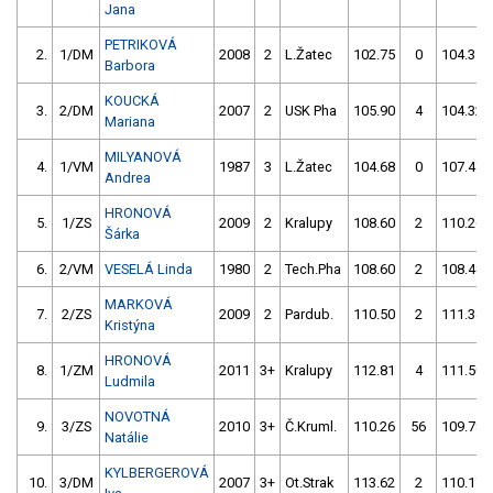
Jana
PETRIKOVÁ
2.
1/DM
2008
2
L.Žatec
102.75
0
104.31
Barbora
KOUCKÁ
3.
2/DM
2007
2
USK Pha
105.90
4
104.32
Mariana
MILYANOVÁ
4.
1/VM
1987
3
L.Žatec
104.68
0
107.47
Andrea
HRONOVÁ
5.
1/ZS
2009
2
Kralupy
108.60
2
110.26
Šárka
6.
2/VM
VESELÁ Linda
1980
2
Tech.Pha
108.60
2
108.48
MARKOVÁ
7.
2/ZS
2009
2
Pardub.
110.50
2
111.34
Kristýna
HRONOVÁ
8.
1/ZM
2011
3+
Kralupy
112.81
4
111.50
Ludmila
NOVOTNÁ
9.
3/ZS
2010
3+
Č.Kruml.
110.26
56
109.78
Natálie
KYLBERGEROVÁ
10.
3/DM
2007
3+
Ot.Strak
113.62
2
110.17