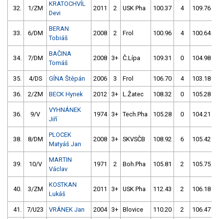
KRATOCHVÍL
32.
1/ZM
2011
2
USK Pha
100.37
4
109.76
Devi
BERAN
33.
6/DM
2008
2
Frol
100.96
4
100.64
Tobiáš
BAČINA
34.
7/DM
2008
3+
Č.Lípa
109.31
0
104.98
Tomáš
35.
4/DS
GÍNA Štěpán
2006
3
Frol
106.70
4
103.18
36.
2/ZM
BECK Hynek
2012
3+
L.Žatec
108.32
0
105.28
VYHNÁNEK
36.
9/V
1974
3+
Tech.Pha
105.28
0
104.21
Jiří
PLOCEK
38.
8/DM
2008
3+
SKVSČB
108.92
6
105.42
Matyáš Jan
MARTIN
39.
10/V
1971
2
Boh.Pha
105.81
2
105.75
Václav
KOSTKAN
40.
3/ZM
2011
3+
USK Pha
112.43
2
106.18
Lukáš
41.
7/U23
VRÁNEK Jan
2004
3+
Blovice
110.20
2
106.47