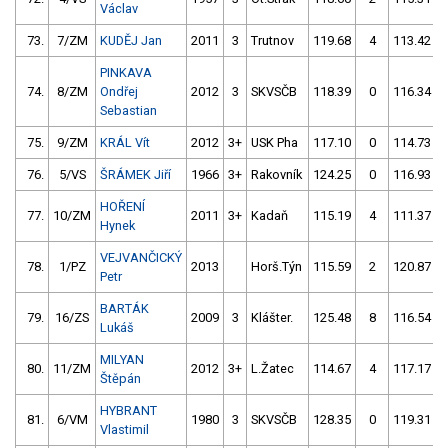
Václav
73.
7/ZM
KUDĚJ Jan
2011
3
Trutnov
119.68
4
113.42
PINKAVA
74.
8/ZM
Ondřej
2012
3
SKVSČB
118.39
0
116.34
Sebastian
75.
9/ZM
KRÁL Vít
2012
3+
USK Pha
117.10
0
114.73
76.
5/VS
ŠRÁMEK Jiří
1966
3+
Rakovník
124.25
0
116.93
HOŘENÍ
77.
10/ZM
2011
3+
Kadaň
115.19
4
111.37
Hynek
VEJVANČICKÝ
78.
1/PZ
2013
Horš.Týn
115.59
2
120.87
Petr
BARTÁK
79.
16/ZS
2009
3
Klášter.
125.48
8
116.54
Lukáš
MILYAN
80.
11/ZM
2012
3+
L.Žatec
114.67
4
117.17
Štěpán
HYBRANT
81.
6/VM
1980
3
SKVSČB
128.35
0
119.31
Vlastimil