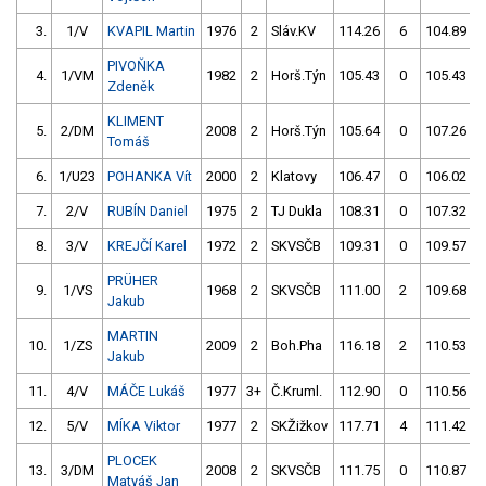
3.
1/V
KVAPIL Martin
1976
2
Sláv.KV
114.26
6
104.89
PIVOŇKA
4.
1/VM
1982
2
Horš.Týn
105.43
0
105.43
Zdeněk
KLIMENT
5.
2/DM
2008
2
Horš.Týn
105.64
0
107.26
Tomáš
6.
1/U23
POHANKA Vít
2000
2
Klatovy
106.47
0
106.02
7.
2/V
RUBÍN Daniel
1975
2
TJ Dukla
108.31
0
107.32
8.
3/V
KREJČÍ Karel
1972
2
SKVSČB
109.31
0
109.57
PRÜHER
9.
1/VS
1968
2
SKVSČB
111.00
2
109.68
Jakub
MARTIN
10.
1/ZS
2009
2
Boh.Pha
116.18
2
110.53
Jakub
11.
4/V
MÁČE Lukáš
1977
3+
Č.Kruml.
112.90
0
110.56
12.
5/V
MÍKA Viktor
1977
2
SKŽižkov
117.71
4
111.42
PLOCEK
13.
3/DM
2008
2
SKVSČB
111.75
0
110.87
Matyáš Jan