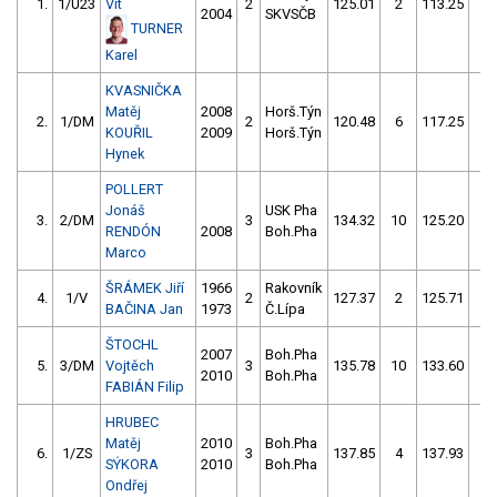
1.
1/U23
Vít
2
125.01
2
113.25
0
2004
SKVSČB
TURNER
Karel
KVASNIČKA
Matěj
2008
Horš.Týn
2.
1/DM
2
120.48
6
117.25
2
KOUŘIL
2009
Horš.Týn
Hynek
POLLERT
Jonáš
USK Pha
3.
2/DM
3
134.32
10
125.20
2
RENDÓN
2008
Boh.Pha
Marco
ŠRÁMEK Jiří
1966
Rakovník
4.
1/V
2
127.37
2
125.71
2
BAČINA Jan
1973
Č.Lípa
ŠTOCHL
2007
Boh.Pha
5.
3/DM
Vojtěch
3
135.78
10
133.60
6
2010
Boh.Pha
FABIÁN Filip
HRUBEC
Matěj
2010
Boh.Pha
6.
1/ZS
3
137.85
4
137.93
4
SÝKORA
2010
Boh.Pha
Ondřej