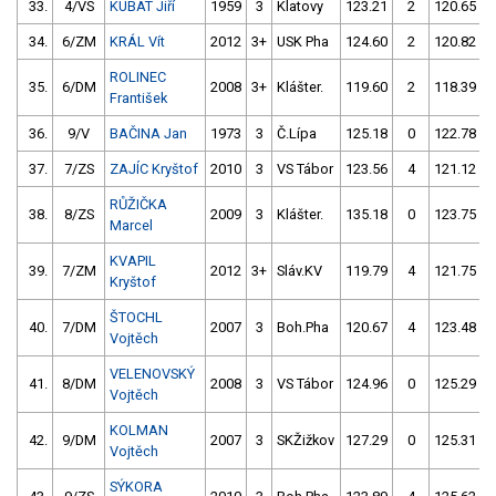
33.
4/VS
KUBÁT Jiří
1959
3
Klatovy
123.21
2
120.65
34.
6/ZM
KRÁL Vít
2012
3+
USK Pha
124.60
2
120.82
ROLINEC
35.
6/DM
2008
3+
Klášter.
119.60
2
118.39
František
36.
9/V
BAČINA Jan
1973
3
Č.Lípa
125.18
0
122.78
37.
7/ZS
ZAJÍC Kryštof
2010
3
VS Tábor
123.56
4
121.12
RŮŽIČKA
38.
8/ZS
2009
3
Klášter.
135.18
0
123.75
Marcel
KVAPIL
39.
7/ZM
2012
3+
Sláv.KV
119.79
4
121.75
Kryštof
ŠTOCHL
40.
7/DM
2007
3
Boh.Pha
120.67
4
123.48
Vojtěch
VELENOVSKÝ
41.
8/DM
2008
3
VS Tábor
124.96
0
125.29
Vojtěch
KOLMAN
42.
9/DM
2007
3
SKŽižkov
127.29
0
125.31
Vojtěch
SÝKORA