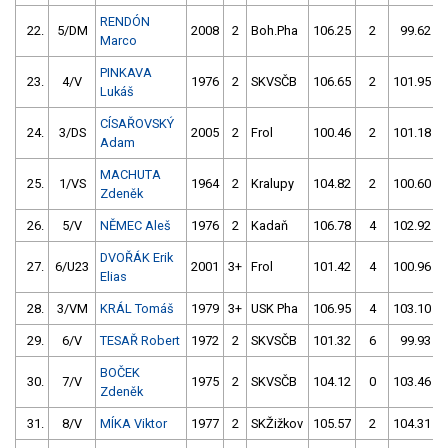
RENDÓN
22.
5/DM
2008
2
Boh.Pha
106.25
2
99.62
Marco
PINKAVA
23.
4/V
1976
2
SKVSČB
106.65
2
101.95
Lukáš
CÍSAŘOVSKÝ
24.
3/DS
2005
2
Frol
100.46
2
101.18
Adam
MACHUTA
25.
1/VS
1964
2
Kralupy
104.82
2
100.60
Zdeněk
26.
5/V
NĚMEC Aleš
1976
2
Kadaň
106.78
4
102.92
DVOŘÁK Erik
27.
6/U23
2001
3+
Frol
101.42
4
100.96
Elias
28.
3/VM
KRÁL Tomáš
1979
3+
USK Pha
106.95
4
103.10
29.
6/V
TESAŘ Robert
1972
2
SKVSČB
101.32
6
99.93
BOČEK
30.
7/V
1975
2
SKVSČB
104.12
0
103.46
Zdeněk
31.
8/V
MÍKA Viktor
1977
2
SKŽižkov
105.57
2
104.31