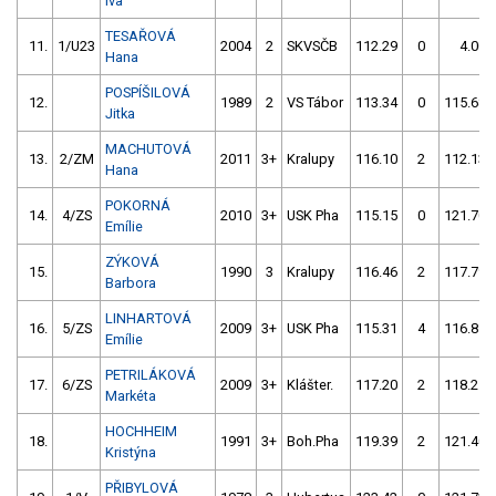
Iva
TESAŘOVÁ
11.
1/U23
2004
2
SKVSČB
112.29
0
4.00
Hana
POSPÍŠILOVÁ
12.
1989
2
VS Tábor
113.34
0
115.68
Jitka
MACHUTOVÁ
13.
2/ZM
2011
3+
Kralupy
116.10
2
112.13
Hana
POKORNÁ
14.
4/ZS
2010
3+
USK Pha
115.15
0
121.70
Emílie
ZÝKOVÁ
15.
1990
3
Kralupy
116.46
2
117.79
Barbora
LINHARTOVÁ
16.
5/ZS
2009
3+
USK Pha
115.31
4
116.81
Emílie
PETRILÁKOVÁ
17.
6/ZS
2009
3+
Klášter.
117.20
2
118.21
Markéta
HOCHHEIM
18.
1991
3+
Boh.Pha
119.39
2
121.40
Kristýna
PŘIBYLOVÁ