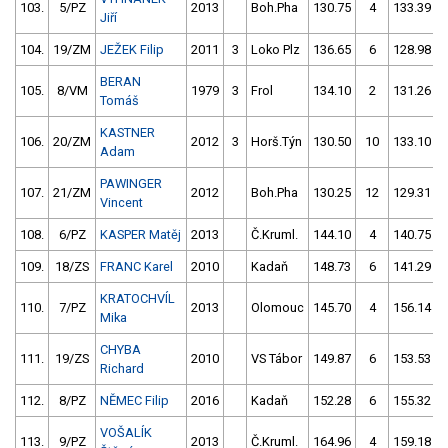
103.
5/PZ
2013
Boh.Pha
130.75
4
133.39
Jiří
104.
19/ZM
JEŽEK Filip
2011
3
Loko Plz
136.65
6
128.98
BERAN
105.
8/VM
1979
3
Frol
134.10
2
131.26
Tomáš
KASTNER
106.
20/ZM
2012
3
Horš.Týn
130.50
10
133.10
Adam
PAWINGER
107.
21/ZM
2012
Boh.Pha
130.25
12
129.31
Vincent
108.
6/PZ
KASPER Matěj
2013
Č.Kruml.
144.10
4
140.75
109.
18/ZS
FRANC Karel
2010
Kadaň
148.73
6
141.29
KRATOCHVÍL
110.
7/PZ
2013
Olomouc
145.70
4
156.14
Mika
CHYBA
111.
19/ZS
2010
VS Tábor
149.87
6
153.53
Richard
112.
8/PZ
NĚMEC Filip
2016
Kadaň
152.28
6
155.32
VOŠALÍK
113.
9/PZ
2013
Č.Kruml.
164.96
4
159.18