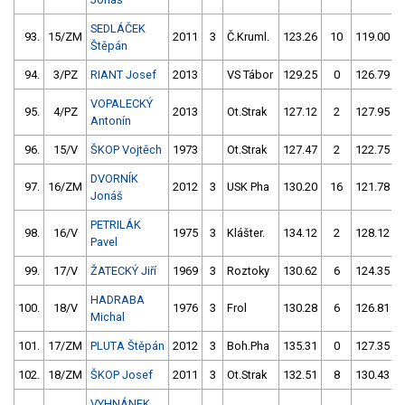
SEDLÁČEK
93.
15/ZM
2011
3
Č.Kruml.
123.26
10
119.00
Štěpán
94.
3/PZ
RIANT Josef
2013
VS Tábor
129.25
0
126.79
VOPALECKÝ
95.
4/PZ
2013
Ot.Strak
127.12
2
127.95
Antonín
96.
15/V
ŠKOP Vojtěch
1973
Ot.Strak
127.47
2
122.75
DVORNÍK
97.
16/ZM
2012
3
USK Pha
130.20
16
121.78
Jonáš
PETRILÁK
98.
16/V
1975
3
Klášter.
134.12
2
128.12
Pavel
99.
17/V
ŽATECKÝ Jiří
1969
3
Roztoky
130.62
6
124.35
HADRABA
100.
18/V
1976
3
Frol
130.28
6
126.81
Michal
101.
17/ZM
PLUTA Štěpán
2012
3
Boh.Pha
135.31
0
127.35
102.
18/ZM
ŠKOP Josef
2011
3
Ot.Strak
132.51
8
130.43
VYHNÁNEK