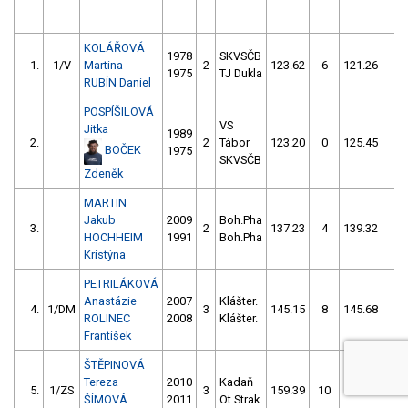
KOLÁŘOVÁ
1978
SKVSČB
1.
1/V
Martina
2
123.62
6
121.26
0
1975
TJ Dukla
RUBÍN Daniel
POSPÍŠILOVÁ
VS
Jitka
1989
2.
2
Tábor
123.20
0
125.45
2
BOČEK
1975
SKVSČB
Zdeněk
MARTIN
Jakub
2009
Boh.Pha
3.
2
137.23
4
139.32
2
HOCHHEIM
1991
Boh.Pha
Kristýna
PETRILÁKOVÁ
Anastázie
2007
Klášter.
4.
1/DM
3
145.15
8
145.68
2
ROLINEC
2008
Klášter.
František
ŠTĚPINOVÁ
Tereza
2010
Kadaň
5.
1/ZS
3
159.39
10
165.78
6
ŠÍMOVÁ
2011
Ot.Strak