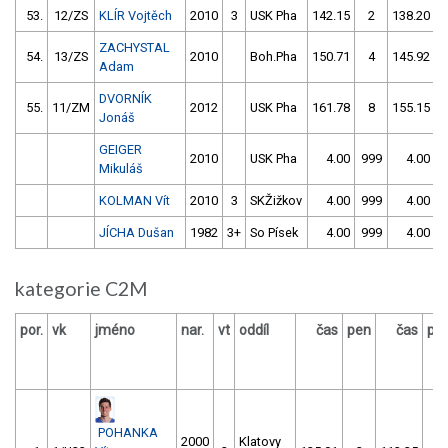
53.
12/ZS
KLÍR Vojtěch
2010
3
USK Pha
142.15
2
138.20
ZACHYSTAL
54.
13/ZS
2010
Boh.Pha
150.71
4
145.92
Adam
DVORNÍK
55.
11/ZM
2012
USK Pha
161.78
8
155.15
Jonáš
GEIGER
2010
USK Pha
4.00
999
4.00
9
Mikuláš
KOLMAN Vít
2010
3
SKŽižkov
4.00
999
4.00
9
JÍCHA Dušan
1982
3+
So Písek
4.00
999
4.00
9
kategorie C2M
por.
vk
jméno
nar.
vt
oddíl
čas
pen
čas
pe
POHANKA
2000
Klatovy