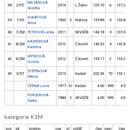
MILYANOVÁ
38.
2/PZ
2014
L.Žatec
129.70
6
137.26
Anežka
KUBÁTOVÁ
39.
1/VS
1960
3
Klatovy
139.89
0
136.87
Anna
40.
7/ZM
PETROVÁ Lenka
2011
SKVSČB
144.18
0
135.98
KASPEROVÁ
41.
8/ZM
2012
Č.Kruml.
146.35
4
142.85
Kateřina
MYŠKOVÁ
42.
9/ZM
2012
Č.Kruml.
159.17
2
155.29
Dorota
ŠTĚPINOVÁ
43.
3/PZ
2015
Kadaň
202.93
70
153.10
Nikola
ČERNÁ Lucie
1977
3+
Kadaň
4.00
999
4.00
PURGEROVÁ
1984
2
SKVSČB
4.00
999
4.00
Šárka
kategorie K1M
por.
vk
jméno
nar.
vt
oddíl
čas
pen
čas
p