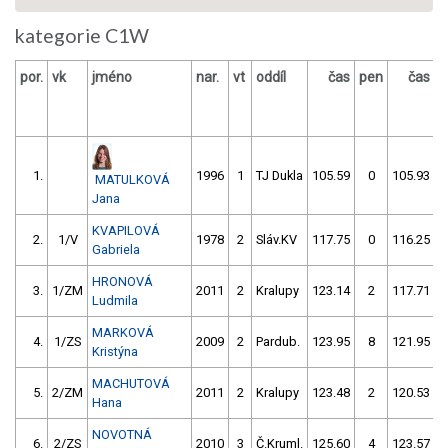
kategorie C1W
por.
vk
jméno
nar.
vt
oddíl
čas
pen
čas
p
1.
1996
1
TJ Dukla
105.59
0
105.93
MATULKOVÁ
Jana
KVAPILOVÁ
2.
1/V
1978
2
Sláv.KV
117.75
0
116.25
Gabriela
HRONOVÁ
3.
1/ZM
2011
2
Kralupy
123.14
2
117.71
Ludmila
MARKOVÁ
4.
1/ZS
2009
2
Pardub.
123.95
8
121.95
Kristýna
MACHUTOVÁ
5.
2/ZM
2011
2
Kralupy
123.48
2
120.53
Hana
NOVOTNÁ
6.
2/ZS
2010
3
Č.Kruml.
125.60
4
123.57