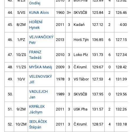
43.
9/ZS
2010
3
Boh.Pha
123.89
4
125.62
Ondřej
44.
5/VS
KUNA Alois
1960
3+
SKVSČB
125.84
2
126.46
HOŘENÍ
45.
8/ZM
2011
3
Kadaň
127.12
2
4.00
9
Hynek
VEJVANČICKÝ
46.
1/PZ
2013
Horš.Týn
136.85
6
127.15
Petr
FRANZ
47.
10/ZS
2010
3
Loko Plz
131.73
6
127.34
Tadeáš
48.
11/ZS
MYŠKA Matěj
2009
3
Č.Kruml.
129.67
0
128.42
VELENOVSKÝ
49.
10/V
1978
3
VS Tábor
127.53
4
131.39
Jiří
VADLEJCH
50.
1989
3
SKVSČB
137.95
0
129.56
Jan
KRPÁLEK
51.
9/ZM
2011
3
USK Pha
131.57
2
132.26
Jáchym
SEDLÁČEK
52.
10/ZM
2011
3
Č.Kruml.
128.57
4
133.18
Štěpán