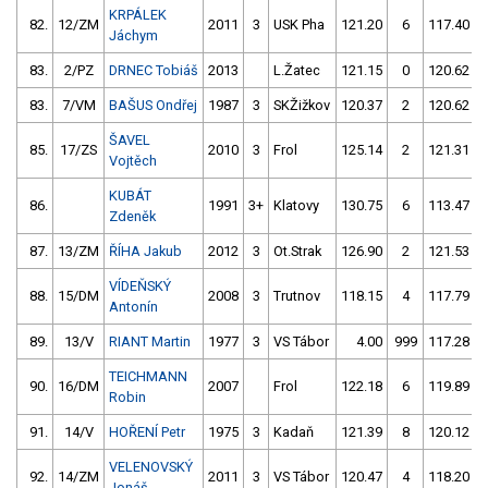
KRPÁLEK
82.
12/ZM
2011
3
USK Pha
121.20
6
117.40
Jáchym
83.
2/PZ
DRNEC Tobiáš
2013
L.Žatec
121.15
0
120.62
83.
7/VM
BAŠUS Ondřej
1987
3
SKŽižkov
120.37
2
120.62
ŠAVEL
85.
17/ZS
2010
3
Frol
125.14
2
121.31
Vojtěch
KUBÁT
86.
1991
3+
Klatovy
130.75
6
113.47
Zdeněk
87.
13/ZM
ŘÍHA Jakub
2012
3
Ot.Strak
126.90
2
121.53
VÍDEŇSKÝ
88.
15/DM
2008
3
Trutnov
118.15
4
117.79
Antonín
89.
13/V
RIANT Martin
1977
3
VS Tábor
4.00
999
117.28
TEICHMANN
90.
16/DM
2007
Frol
122.18
6
119.89
Robin
91.
14/V
HOŘENÍ Petr
1975
3
Kadaň
121.39
8
120.12
VELENOVSKÝ
92.
14/ZM
2011
3
VS Tábor
120.47
4
118.20
Jonáš