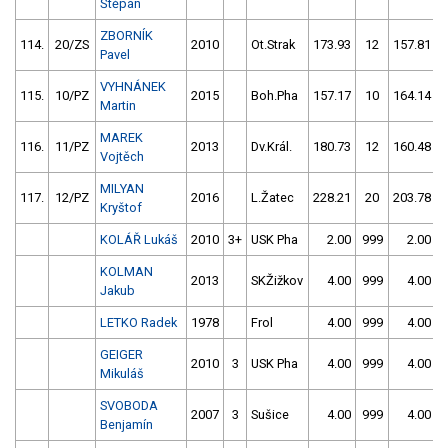
Štěpán
ZBORNÍK
114.
20/ZS
2010
Ot.Strak
173.93
12
157.81
Pavel
VYHNÁNEK
115.
10/PZ
2015
Boh.Pha
157.17
10
164.14
Martin
MAREK
116.
11/PZ
2013
Dv.Král.
180.73
12
160.48
Vojtěch
MILYAN
117.
12/PZ
2016
L.Žatec
228.21
20
203.78
Kryštof
KOLÁŘ Lukáš
2010
3+
USK Pha
2.00
999
2.00
KOLMAN
2013
SKŽižkov
4.00
999
4.00
Jakub
LETKO Radek
1978
Frol
4.00
999
4.00
GEIGER
2010
3
USK Pha
4.00
999
4.00
Mikuláš
SVOBODA
2007
3
Sušice
4.00
999
4.00
Benjamín