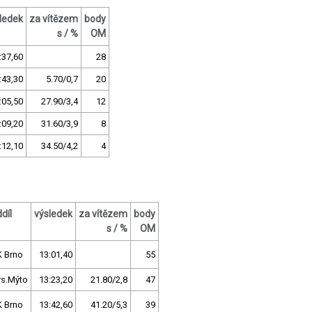
ledek
za vítězem
body
s / %
OM
:37,60
28
:43,30
5.70/0,7
20
:05,50
27.90/3,4
12
:09,20
31.60/3,9
8
:12,10
34.50/4,2
4
díl
výsledek
za vítězem
body
s / %
OM
K Brno
13:01,40
55
ys.Mýto
13:23,20
21.80/2,8
47
K Brno
13:42,60
41.20/5,3
39