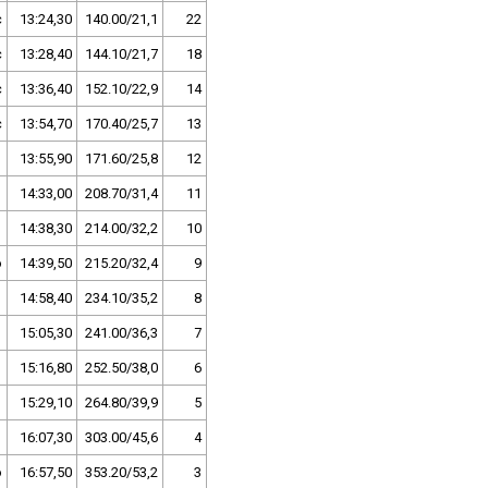
c
13:24,30
140.00/21,1
22
c
13:28,40
144.10/21,7
18
c
13:36,40
152.10/22,9
14
c
13:54,70
170.40/25,7
13
13:55,90
171.60/25,8
12
14:33,00
208.70/31,4
11
14:38,30
214.00/32,2
10
o
14:39,50
215.20/32,4
9
14:58,40
234.10/35,2
8
15:05,30
241.00/36,3
7
15:16,80
252.50/38,0
6
15:29,10
264.80/39,9
5
16:07,30
303.00/45,6
4
o
16:57,50
353.20/53,2
3