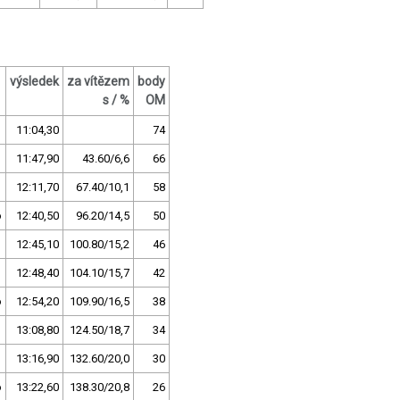
výsledek
za vítězem
body
s / %
OM
11:04,30
74
11:47,90
43.60/6,6
66
12:11,70
67.40/10,1
58
o
12:40,50
96.20/14,5
50
12:45,10
100.80/15,2
46
12:48,40
104.10/15,7
42
o
12:54,20
109.90/16,5
38
13:08,80
124.50/18,7
34
13:16,90
132.60/20,0
30
o
13:22,60
138.30/20,8
26