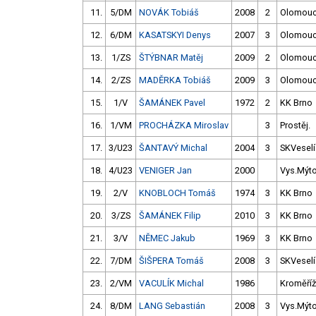
11.
5/DM
NOVÁK Tobiáš
2008
2
Olomou
12.
6/DM
KASATSKYI Denys
2007
3
Olomou
13.
1/ZS
ŠTÝBNAR Matěj
2009
2
Olomou
14.
2/ZS
MADĚRKA Tobiáš
2009
3
Olomou
15.
1/V
ŠAMÁNEK Pavel
1972
2
KK Brno
16.
1/VM
PROCHÁZKA Miroslav
3
Prostěj.
17.
3/U23
ŠANTAVÝ Michal
2004
3
SKVeselí
18.
4/U23
VENIGER Jan
2000
Vys.Mýt
19.
2/V
KNOBLOCH Tomáš
1974
3
KK Brno
20.
3/ZS
ŠAMÁNEK Filip
2010
3
KK Brno
21.
3/V
NĚMEC Jakub
1969
3
KK Brno
22.
7/DM
ŠIŠPERA Tomáš
2008
3
SKVeselí
23.
2/VM
VACULÍK Michal
1986
Kroměříž
24.
8/DM
LANG Sebastián
2008
3
Vys.Mýt