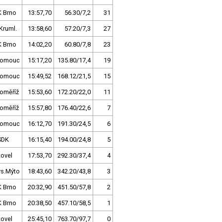
K Brno
13:57,70
56.30/7,2
31
Kruml.
13:58,60
57.20/7,3
27
K Brno
14:02,20
60.80/7,8
23
lomouc
15:17,20
135.80/17,4
19
lomouc
15:49,52
168.12/21,5
15
oměříž
15:53,60
172.20/22,0
11
oměříž
15:57,80
176.40/22,6
7
lomouc
16:12,70
191.30/24,5
6
SDK
16:15,40
194.00/24,8
5
tovel
17:53,70
292.30/37,4
4
ys.Mýto
18:43,60
342.20/43,8
3
K Brno
20:32,90
451.50/57,8
2
K Brno
20:38,50
457.10/58,5
1
tovel
25:45,10
763.70/97,7
0