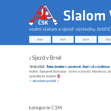
vodní slalom a sjezd: výsledky, žebří
2026
2025
2024
202
Sjezd v Brně
2
18.03.2023
Řeka Svratka v Jundrově. Start i cíl u loděnice
ředitel: Šamánek Bohuslav vrchní rozhodčí: Macíková Ja
výsledky ke stažení:
absolutní pořadí
J
kategorie C1M