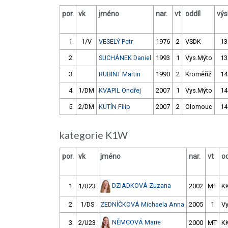
por.
vk
jméno
nar.
vt
oddíl
výs
1.
1/V
VESELÝ Petr
1976
2
VSDK
13
2.
SUCHÁNEK Daniel
1993
1
Vys.Mýto
13
3.
RUBINT Martin
1990
2
Kroměříž
14
4.
1/DM
KVAPIL Ondřej
2007
1
Vys.Mýto
14
5.
2/DM
KUTÍN Filip
2007
2
Olomouc
14
kategorie K1W
por.
vk
jméno
nar.
vt
od
DZIADKOVÁ Zuzana
1.
1/U23
2002
MT
K
2.
1/DS
ZEDNÍČKOVÁ Michaela Anna
2005
1
V
NĚMCOVÁ Marie
3.
2/U23
2000
MT
K