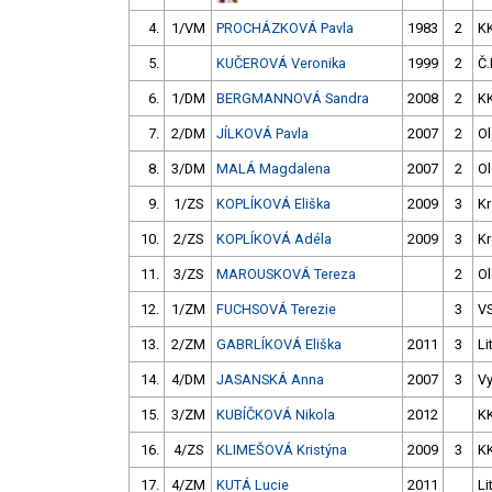
4.
1/VM
PROCHÁZKOVÁ Pavla
1983
2
K
5.
KUČEROVÁ Veronika
1999
2
Č.
6.
1/DM
BERGMANNOVÁ Sandra
2008
2
K
7.
2/DM
JÍLKOVÁ Pavla
2007
2
O
8.
3/DM
MALÁ Magdalena
2007
2
O
9.
1/ZS
KOPLÍKOVÁ Eliška
2009
3
Kr
10.
2/ZS
KOPLÍKOVÁ Adéla
2009
3
Kr
11.
3/ZS
MAROUSKOVÁ Tereza
2
O
12.
1/ZM
FUCHSOVÁ Terezie
3
V
13.
2/ZM
GABRLÍKOVÁ Eliška
2011
3
Li
14.
4/DM
JASANSKÁ Anna
2007
3
V
15.
3/ZM
KUBÍČKOVÁ Nikola
2012
K
16.
4/ZS
KLIMEŠOVÁ Kristýna
2009
3
K
17.
4/ZM
KUTÁ Lucie
2011
Li