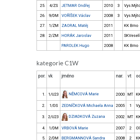
25.
4/ZS
JETMAR Ondřej
2010
3
Vys.Mýt
26.
9/DM
VOŘÍŠEK Václav
2008
3
Vys.Mýt
27.
1/ZM
ZAORAL Matěj
2011
KK Brno
28.
2/ZM
HORÁK Jaroslav
2011
SKVeselí
PAROLEK Hugo
2008
KK Brno
kategorie C1W
por.
vk
jméno
nar.
vt
od
NĚMCOVÁ Marie
1.
1/U23
2000
MT
K
2.
1/DS
ZEDNÍČKOVÁ Michaela Anna
2005
1
V
DZIADKOVÁ Zuzana
3.
2/U23
2002
MT
K
4.
1/DM
VRBOVÁ Marie
2007
2
O
5.
2/DM
BERGMANNOVÁ Sandra
2008
2
K