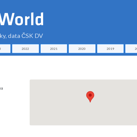
čky, data ČSK DV
3
2022
2021
2020
2019
2
na