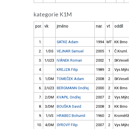
kategorie K1M
por.
vk
jméno
nar.
vt
oddíl
1.
SATKE Adam
1994
MT
KK Brno
2.
1/DS
VEJNAR Samuel
2005
1
Č.Kruml.
3.
1/U23
IVÁNEK Roman
2002
1
SKVeselí
4.
KREJZA Filip
1989
2
Vys.Mýt
5.
1/DM
TOMEČEK Adam
2008
2
SKVeselí
6.
2/U23
BERGMANN Ondřej
2000
2
KK Brno
7.
2/DM
KVAPIL Ondřej
2007
2
Vys.Mýt
8.
3/DM
BOUŠKA David
2008
3
KK Brno
9.
1/VS
HRABEC Bohumil
1960
2
Kroměříž
10.
4/DM
SYROVÝ Filip
2007
2
Vys.Mýt