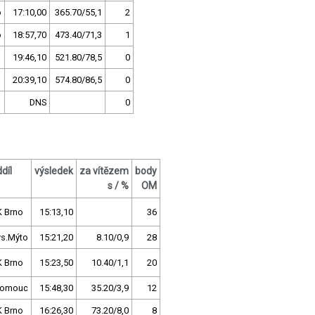
o
17:10,00
365.70/55,1
2
o
18:57,70
473.40/71,3
1
19:46,10
521.80/78,5
0
20:39,10
574.80/86,5
0
DNS
0
díl
výsledek
za vítězem
body
s / %
OM
K Brno
15:13,10
36
ys.Mýto
15:21,20
8.10/0,9
28
K Brno
15:23,50
10.40/1,1
20
lomouc
15:48,30
35.20/3,9
12
K Brno
16:26,30
73.20/8,0
8