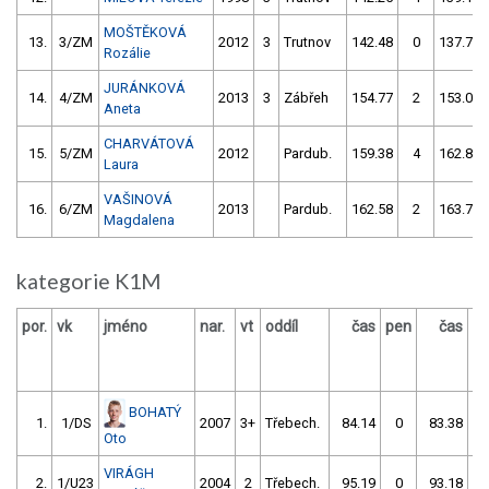
MOŠTĚKOVÁ
13.
3/ZM
2012
3
Trutnov
142.48
0
137.78
Rozálie
JURÁNKOVÁ
14.
4/ZM
2013
3
Zábřeh
154.77
2
153.04
Aneta
CHARVÁTOVÁ
15.
5/ZM
2012
Pardub.
159.38
4
162.83
Laura
VAŠINOVÁ
16.
6/ZM
2013
Pardub.
162.58
2
163.76
Magdalena
kategorie K1M
por.
vk
jméno
nar.
vt
oddíl
čas
pen
čas
p
BOHATÝ
1.
1/DS
2007
3+
Třebech.
84.14
0
83.38
Oto
VIRÁGH
2.
1/U23
2004
2
Třebech.
95.19
0
93.18