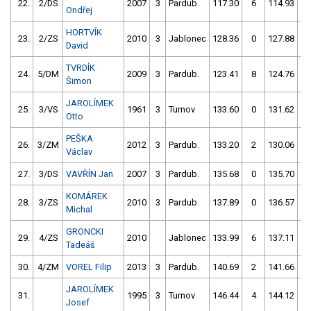
22.
2/DS
2007
3
Pardub.
117.30
6
114.93
Ondřej
HORTVÍK
23.
2/ZS
2010
3
Jablonec
128.36
0
127.88
David
TVRDÍK
24.
5/DM
2009
3
Pardub.
123.41
8
124.76
Šimon
JAROLÍMEK
25.
3/VS
1961
3
Turnov
133.60
0
131.62
Otto
PEŠKA
26.
3/ZM
2012
3
Pardub.
133.20
2
130.06
Václav
27.
3/DS
VAVŘÍN Jan
2007
3
Pardub.
135.68
0
135.70
KOMÁREK
28.
3/ZS
2010
3
Pardub.
137.89
0
136.57
Michal
GRONCKI
29.
4/ZS
2010
Jablonec
133.99
6
137.11
Tadeáš
30.
4/ZM
VOREL Filip
2013
3
Pardub.
140.69
2
141.66
JAROLÍMEK
31.
1995
3
Turnov
146.44
4
144.12
Josef