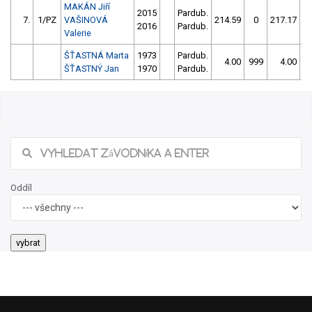
MAKÁN Jiří
2015
Pardub.
7.
1/PZ
VAŠINOVÁ
214.59
0
217.17
1
2016
Pardub.
Valerie
ŠŤASTNÁ Marta
1973
Pardub.
4.00
999
4.00
9
ŠŤASTNÝ Jan
1970
Pardub.
Oddíl