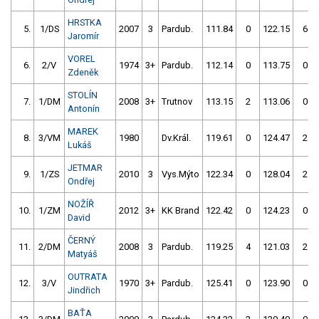
HRSTKA
5.
1/DS
2007
3
Pardub.
111.84
0
122.15
6
Jaromír
VOREL
6.
2/V
1974
3+
Pardub.
112.14
0
113.75
0
Zdeněk
STOLÍN
7.
1/DM
2008
3+
Trutnov
113.15
2
113.06
0
Antonín
MAREK
8.
3/VM
1980
Dv.Král.
119.61
0
124.47
2
Lukáš
JETMAR
9.
1/ZS
2010
3
Vys.Mýto
122.34
0
128.04
2
Ondřej
NOŽÍŘ
10.
1/ZM
2012
3+
KK Brand
122.42
0
124.23
0
David
ČERNÝ
11.
2/DM
2008
3
Pardub.
119.25
4
121.03
2
Matyáš
OUTRATA
12.
3/V
1970
3+
Pardub.
125.41
0
123.90
0
Jindřich
BAŤA