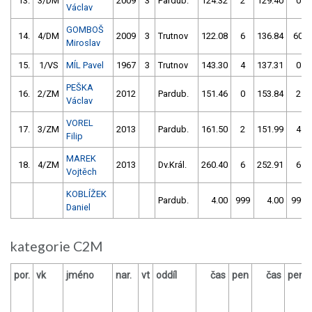
13.
3/DM
2009
3
Pardub.
124.32
2
129.40
0
Václav
GOMBOŠ
14.
4/DM
2009
3
Trutnov
122.08
6
136.84
60
Miroslav
15.
1/VS
MÍL Pavel
1967
3
Trutnov
143.30
4
137.31
0
PEŠKA
16.
2/ZM
2012
Pardub.
151.46
0
153.84
2
Václav
VOREL
17.
3/ZM
2013
Pardub.
161.50
2
151.99
4
Filip
MAREK
18.
4/ZM
2013
Dv.Král.
260.40
6
252.91
6
Vojtěch
KOBLÍŽEK
Pardub.
4.00
999
4.00
999
Daniel
kategorie C2M
por.
vk
jméno
nar.
vt
oddíl
čas
pen
čas
pen