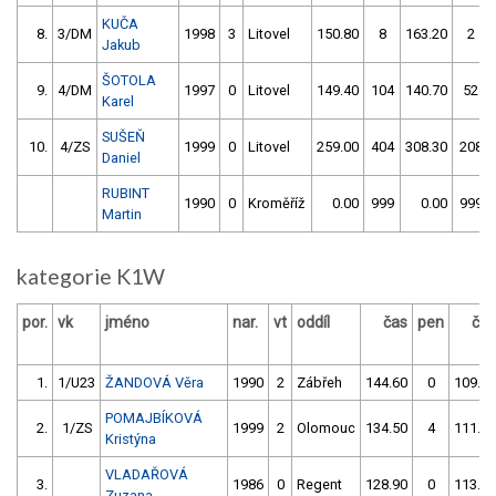
KUČA
8.
3/DM
1998
3
Litovel
150.80
8
163.20
2
Jakub
ŠOTOLA
9.
4/DM
1997
0
Litovel
149.40
104
140.70
52
Karel
SUŠEŇ
10.
4/ZS
1999
0
Litovel
259.00
404
308.30
208
Daniel
RUBINT
1990
0
Kroměříž
0.00
999
0.00
999
Martin
kategorie K1W
por.
vk
jméno
nar.
vt
oddíl
čas
pen
čas
1.
1/U23
ŽANDOVÁ Věra
1990
2
Zábřeh
144.60
0
109.90
POMAJBÍKOVÁ
2.
1/ZS
1999
2
Olomouc
134.50
4
111.80
Kristýna
VLADAŘOVÁ
3.
1986
0
Regent
128.90
0
113.50
Zuzana