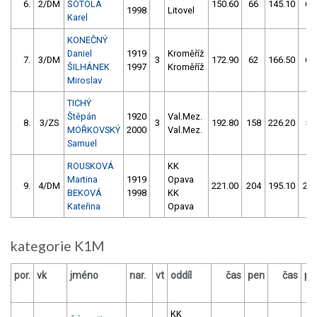
6.
2/DM
ŠOTOLA
150.60
66
145.10
60
1998
Litovel
Karel
KONEČNÝ
Daniel
1919
Kroměříž
7.
3/DM
3
172.90
62
166.50
62
ŠILHÁNEK
1997
Kroměříž
Miroslav
TICHÝ
Štěpán
1920
Val.Mez.
8.
3/ZS
3
192.80
158
226.20
54
MOŘKOVSKÝ
2000
Val.Mez.
Samuel
ROUSKOVÁ
KK
Martina
1919
Opava
9.
4/DM
221.00
204
195.10
26
BEKOVÁ
1998
KK
Kateřina
Opava
kategorie K1M
por.
vk
jméno
nar.
vt
oddíl
čas
pen
čas
pe
KK