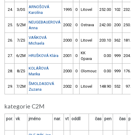
ARNOŠOVÁ
24.
3/DS
1995
0
Litovel
252.00
102
232.80
Karolína
NEUGEBAUEROVÁ
25.
5/ZM
2002
0
Ostrava
242.00
200
250.00
Anna
VAŇKOVÁ
26.
7/ZS
2000
0
Litovel
203.10
362
181.70
Michaela
KK
27.
6/ZM
HRUŠKOVÁ Klára
2001
0
0.00
999
204.30
Opava
KOLÁŘOVÁ
28.
8/ZS
2000
0
Olomouc
0.00
999
176.50
Marika
ŠMOLDASOVÁ
29.
7/ZM
2002
0
Litovel
148.90
552
97.40
Zuzana
kategorie C2M
por.
vk
jméno
nar.
vt
oddíl
čas
pen
čas
pe