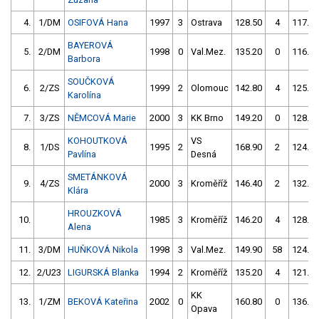
4.
1/DM
OSIFOVÁ Hana
1997
3
Ostrava
128.50
4
117.00
BAYEROVÁ
5.
2/DM
1998
0
Val.Mez.
135.20
0
116.20
Barbora
SOUČKOVÁ
6.
2/ZS
1999
2
Olomouc
142.80
4
125.10
Karolína
7.
3/ZS
NĚMCOVÁ Marie
2000
3
KK Brno
149.20
0
128.00
KOHOUTKOVÁ
VS
8.
1/DS
1995
2
168.90
2
124.00
Pavlína
Desná
SMETÁNKOVÁ
9.
4/ZS
2000
3
Kroměříž
146.40
2
132.00
Klára
HROUZKOVÁ
10.
1985
3
Kroměříž
146.20
4
128.20
Alena
11.
3/DM
HUŇKOVÁ Nikola
1998
3
Val.Mez.
149.90
58
124.40
12.
2/U23
LIGURSKÁ Blanka
1994
2
Kroměříž
135.20
4
121.00
KK
13.
1/ZM
BEKOVÁ Kateřina
2002
0
160.80
0
136.10
Opava