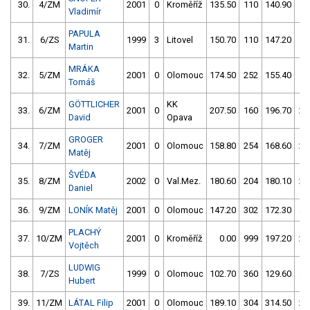
30.
4/ZM
2001
0
Kroměříž
135.50
110
140.90
15
Vladimír
PAPULA
31.
6/ZS
1999
3
Litovel
150.70
110
147.20
15
Martin
MRÁKA
32.
5/ZM
2001
0
Olomouc
174.50
252
155.40
16
Tomáš
GÖTTLICHER
KK
33.
6/ZM
2001
0
207.50
160
196.70
20
David
Opava
GROGER
34.
7/ZM
2001
0
Olomouc
158.80
254
168.60
20
Matěj
ŠVÉDA
35.
8/ZM
2002
0
Val.Mez.
180.60
204
180.10
20
Daniel
36.
9/ZM
LONÍK Matěj
2001
0
Olomouc
147.20
302
172.30
40
PLACHÝ
37.
10/ZM
2001
0
Kroměříž
0.00
999
197.20
25
Vojtěch
LUDWIG
38.
7/ZS
1999
0
Olomouc
102.70
360
129.60
45
Hubert
39.
11/ZM
LÁTAL Filip
2001
0
Olomouc
189.10
304
314.50
25