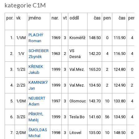
kategorie C1M
por.
vk
jméno
nar.
vt
oddíl
čas
pen
čas
pen
PLACHÝ
1.
1/VM
1969
3
Kroměříž
148.50
0
115.90
4
Roman
SCHREIBER
VS
2.
1/V
1963
2
142.20
4
116.50
4
Zbyněk
Desná
KŘENEK
3.
1/ZS
1999
3
Val.Mez.
165.20
2
124.80
0
Jakub
KAMINSKÝ
4.
2/ZS
1999
3
Val.Mez.
134.50
2
124.90
2
Jan
NEUBERT
5.
1/DM
1997
3
Olomouc
143.70
10
133.80
4
Adam
PŘIKRYL
6.
3/ZS
1999
3
Tesla Bo
141.60
56
134.90
4
Matěj
ŠMOLDAS
7.
2/DM
1998
3
Litovel
135.00
10
148.50
0
Michal