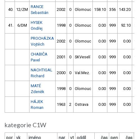
RANCE
40.
12/ZM
2002
0
Olomouc
158.10
356
143.20
40
Sebastián
HYSEK
41.
6/DM
1998
0
Olomouc
0.00
999
92.10
85
Ondřej
PROCHÁZKA
2002
0
Olomouc
0.00
999
0.00
99
Vojtěch
CHABIČA
2001
0
SKVeselí
0.00
999
0.00
99
Pavel
NACHTIGAL
2000
0
Val.Mez.
0.00
999
0.00
99
Richard
MATÉ
1998
0
Olomouc
0.00
999
0.00
99
Zdeněk
HÁJEK
1963
2
Ostrava
0.00
999
0.00
99
Roman
kategorie C1W
por.
vk
jméno
nar.
vt
oddíl
čas
pen
čas
p