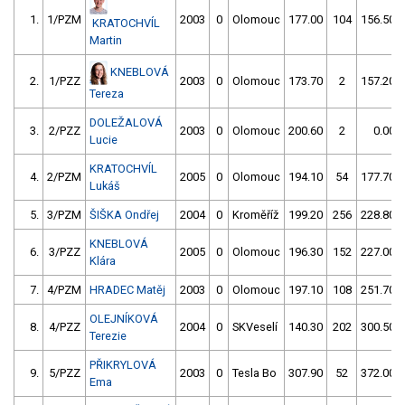
1.
1/PZM
2003
0
Olomouc
177.00
104
156.50
KRATOCHVÍL
Martin
KNEBLOVÁ
2.
1/PZZ
2003
0
Olomouc
173.70
2
157.20
Tereza
DOLEŽALOVÁ
3.
2/PZZ
2003
0
Olomouc
200.60
2
0.00
Lucie
KRATOCHVÍL
4.
2/PZM
2005
0
Olomouc
194.10
54
177.70
Lukáš
5.
3/PZM
ŠIŠKA Ondřej
2004
0
Kroměříž
199.20
256
228.80
KNEBLOVÁ
6.
3/PZZ
2005
0
Olomouc
196.30
152
227.00
Klára
7.
4/PZM
HRADEC Matěj
2003
0
Olomouc
197.10
108
251.70
OLEJNÍKOVÁ
8.
4/PZZ
2004
0
SKVeselí
140.30
202
300.50
Terezie
PŘIKRYLOVÁ
9.
5/PZZ
2003
0
Tesla Bo
307.90
52
372.00
Ema