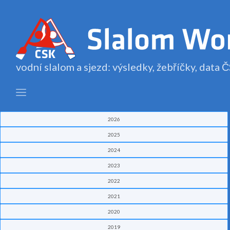
vodní slalom a sjezd: výsledky, žebříčky, data
2026
2025
2024
2023
2022
2021
2020
2019