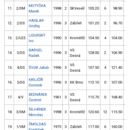
MOTYČKA
11.
2/DM
1998
2
SKVeselí
103.20
6
98.90
4
Marek
HAISLAR
12.
2/DS
1996
3
Zábřeh
101.20
2
96.70
5
Ondřej
LIGURSKÝ
13.
2/U23
1990
3
Kroměříž
104.50
4
104.00
4
Ivo
BARGEL
VS
14.
3/DS
1996
3
128.00
2
106.90
4
Radek
Desná
VS
15.
4/DS
ŠVUB Jakub
1996
3
107.50
4
121.40
2
Desná
KREJČÍŘ
16.
5/DS
1996
3
KK Brno
113.10
0
107.00
5
Dominik
BEDNÁREK
VS
17.
4/V
1961
3
115.70
0
168.40
2
Čestmír
Desná
ŠILHÁNEK
18.
3/DM
1998
3
Kroměříž
120.60
12
115.50
6
Miroslav
ŠMOLDAS
19.
1/VM
1975
3
Zábřeh
117.00
6
160.00
0
František