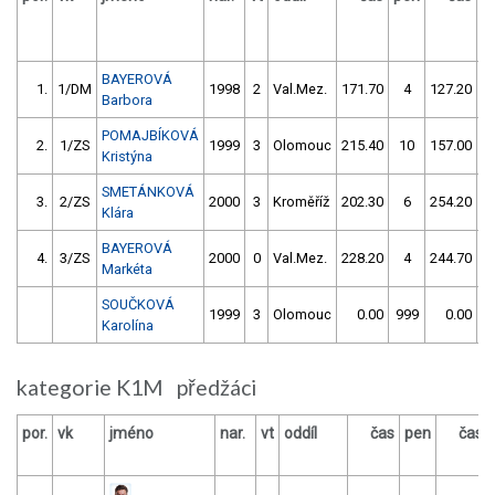
BAYEROVÁ
1.
1/DM
1998
2
Val.Mez.
171.70
4
127.20
Barbora
POMAJBÍKOVÁ
2.
1/ZS
1999
3
Olomouc
215.40
10
157.00
Kristýna
SMETÁNKOVÁ
3.
2/ZS
2000
3
Kroměříž
202.30
6
254.20
Klára
BAYEROVÁ
4.
3/ZS
2000
0
Val.Mez.
228.20
4
244.70
1
Markéta
SOUČKOVÁ
1999
3
Olomouc
0.00
999
0.00
9
Karolína
kategorie K1M předžáci
por.
vk
jméno
nar.
vt
oddíl
čas
pen
čas