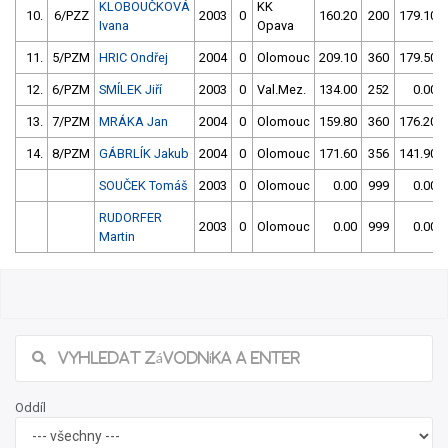
KLOBOUČKOVÁ
KK
10.
6/PZZ
2003
0
160.20
200
179.10
Ivana
Opava
11.
5/PZM
HRIC Ondřej
2004
0
Olomouc
209.10
360
179.50
12.
6/PZM
SMÍLEK Jiří
2003
0
Val.Mez.
134.00
252
0.00
13.
7/PZM
MRÁKA Jan
2004
0
Olomouc
159.80
360
176.20
14.
8/PZM
GÁBRLÍK Jakub
2004
0
Olomouc
171.60
356
141.90
SOUČEK Tomáš
2003
0
Olomouc
0.00
999
0.00
RUDORFER
2003
0
Olomouc
0.00
999
0.00
Martin
Oddíl