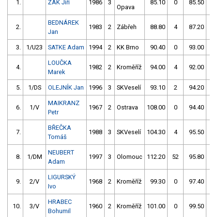
1.
ŽÁK Jiří
1986
3
85.10
0
85.50
4
Opava
BEDNÁREK
2.
1983
2
Zábřeh
88.80
4
87.20
0
Jan
3.
1/U23
SATKE Adam
1994
2
KK Brno
90.40
0
93.00
4
LOUČKA
4.
1982
2
Kroměříž
94.00
4
92.00
2
Marek
5.
1/DS
OLEJNÍK Jan
1996
3
SKVeselí
93.10
2
94.20
0
MAIKRANZ
6.
1/V
1967
2
Ostrava
108.00
0
94.40
0
Petr
BŘEČKA
7.
1988
3
SKVeselí
104.30
4
95.50
0
Tomáš
NEUBERT
8.
1/DM
1997
3
Olomouc
112.20
52
95.80
0
Adam
LIGURSKÝ
9.
2/V
1968
2
Kroměříž
99.30
0
97.40
5
Ivo
HRABEC
10.
3/V
1960
2
Kroměříž
101.00
0
99.50
0
Bohumil