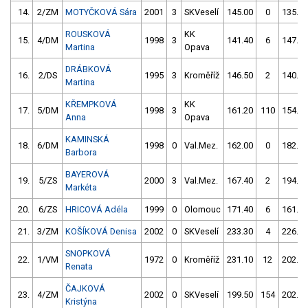
14.
2/ZM
MOTYČKOVÁ Sára
2001
3
SKVeselí
145.00
0
135.00
ROUSKOVÁ
KK
15.
4/DM
1998
3
141.40
6
147.60
Martina
Opava
DRÁBKOVÁ
16.
2/DS
1995
3
Kroměříž
146.50
2
140.60
Martina
KŘEMPKOVÁ
KK
17.
5/DM
1998
3
161.20
110
154.80
Anna
Opava
KAMINSKÁ
18.
6/DM
1998
0
Val.Mez.
162.00
0
182.20
Barbora
BAYEROVÁ
19.
5/ZS
2000
3
Val.Mez.
167.40
2
194.80
Markéta
20.
6/ZS
HRICOVÁ Adéla
1999
0
Olomouc
171.40
6
161.90
21.
3/ZM
KOŠÍKOVÁ Denisa
2002
0
SKVeselí
233.30
4
226.80
SNOPKOVÁ
22.
1/VM
1972
0
Kroměříž
231.10
12
202.80
Renata
ČAJKOVÁ
23.
4/ZM
2002
0
SKVeselí
199.50
154
202.70
Kristýna