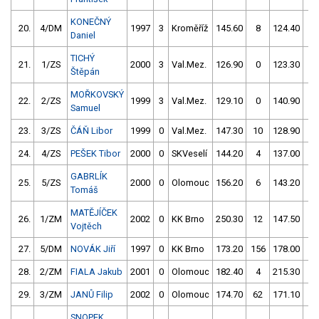
KONEČNÝ
20.
4/DM
1997
3
Kroměříž
145.60
8
124.40
2
Daniel
TICHÝ
21.
1/ZS
2000
3
Val.Mez.
126.90
0
123.30
5
Štěpán
MOŘKOVSKÝ
22.
2/ZS
1999
3
Val.Mez.
129.10
0
140.90
4
Samuel
23.
3/ZS
ČÁŇ Libor
1999
0
Val.Mez.
147.30
10
128.90
2
24.
4/ZS
PEŠEK Tibor
2000
0
SKVeselí
144.20
4
137.00
2
GABRLÍK
25.
5/ZS
2000
0
Olomouc
156.20
6
143.20
0
Tomáš
MATĚJÍČEK
26.
1/ZM
2002
0
KK Brno
250.30
12
147.50
0
Vojtěch
27.
5/DM
NOVÁK Jiří
1997
0
KK Brno
173.20
156
178.00
6
28.
2/ZM
FIALA Jakub
2001
0
Olomouc
182.40
4
215.30
2
29.
3/ZM
JANŮ Filip
2002
0
Olomouc
174.70
62
171.10
6
SNOPEK