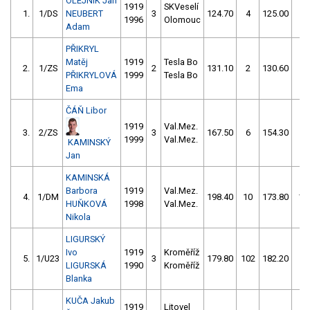
OLEJNÍK Jan
1919
SKVeselí
1.
1/DS
NEUBERT
3
124.70
4
125.00
4
1996
Olomouc
Adam
PŘIKRYL
Matěj
1919
Tesla Bo
2.
1/ZS
2
131.10
2
130.60
4
PŘIKRYLOVÁ
1999
Tesla Bo
Ema
ČÁŇ Libor
1919
Val.Mez.
3.
2/ZS
3
167.50
6
154.30
8
1999
Val.Mez.
KAMINSKÝ
Jan
KAMINSKÁ
Barbora
1919
Val.Mez.
4.
1/DM
198.40
10
173.80
10
HUŇKOVÁ
1998
Val.Mez.
Nikola
LIGURSKÝ
Ivo
1919
Kroměříž
5.
1/U23
3
179.80
102
182.20
4
LIGURSKÁ
1990
Kroměříž
Blanka
KUČA Jakub
1919
Litovel