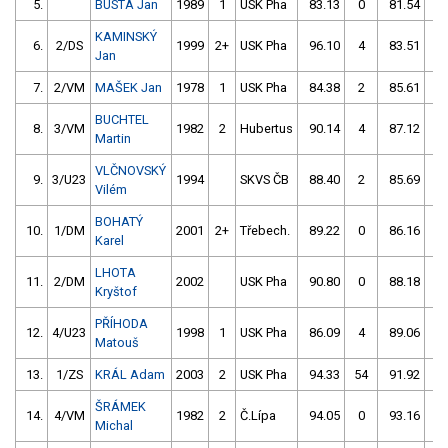
5.
BUSTA Jan
1989
1
USK Pha
83.13
0
81.54
0
KAMINSKÝ
6.
2/DS
1999
2+
USK Pha
96.10
4
83.51
2
Jan
7.
2/VM
MAŠEK Jan
1978
1
USK Pha
84.38
2
85.61
0
BUCHTEL
8.
3/VM
1982
2
Hubertus
90.14
4
87.12
0
Martin
VLČNOVSKÝ
9.
3/U23
1994
SKVS ČB
88.40
2
85.69
2
Vilém
BOHATÝ
10.
1/DM
2001
2+
Třebech.
89.22
0
86.16
2
Karel
LHOTA
11.
2/DM
2002
USK Pha
90.80
0
88.18
0
Kryštof
PŘÍHODA
12.
4/U23
1998
1
USK Pha
86.09
4
89.06
56
Matouš
13.
1/ZS
KRÁL Adam
2003
2
USK Pha
94.33
54
91.92
2
ŠRÁMEK
14.
4/VM
1982
2
Č.Lípa
94.05
0
93.16
2
Michal