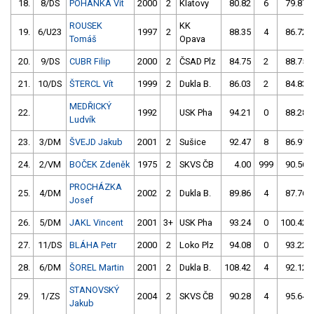
18.
8/DS
POHANKA Vít
2000
2
Klatovy
80.82
6
79.87
ROUSEK
KK
19.
6/U23
1997
2
88.35
4
86.72
Tomáš
Opava
20.
9/DS
CUBR Filip
2000
2
ČSAD Plz
84.75
2
88.75
21.
10/DS
ŠTERCL Vít
1999
2
Dukla B.
86.03
2
84.83
MEDŘICKÝ
22.
1992
USK Pha
94.21
0
88.28
Ludvík
23.
3/DM
ŠVEJD Jakub
2001
2
Sušice
92.47
8
86.91
24.
2/VM
BOČEK Zdeněk
1975
2
SKVS ČB
4.00
999
90.56
PROCHÁZKA
25.
4/DM
2002
2
Dukla B.
89.86
4
87.76
Josef
26.
5/DM
JAKL Vincent
2001
3+
USK Pha
93.24
0
100.42
27.
11/DS
BLÁHA Petr
2000
2
Loko Plz
94.08
0
93.22
28.
6/DM
ŠOREL Martin
2001
2
Dukla B.
108.42
4
92.12
STANOVSKÝ
29.
1/ZS
2004
2
SKVS ČB
90.28
4
95.64
Jakub