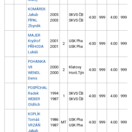
KOMÁREK
Jakub
2005
SKVS ČB
4.00
999
4.00
999
PÍPAL
2003
SKVS ČB
Zbyněk
MAJER
Kryštof
2001
USK Pha
2
4.00
999
4.00
999
PŘÍHODA
2001
USK Pha
Lukáš
POHANKA
Vít
2000
Klatovy
2
4.00
999
4.00
999
WENDL
2000
Horš.Týn
Denis
POSPÍCHAL
Radek
1994
SKVS ČB
1
4.00
999
4.00
999
WEBER
1987
SKVS ČB
Oldřich
KOPLÍK
Tomáš
1986
USK Pha
MT
4.00
999
4.00
999
VRZÁŇ
1987
USK Pha
Jakub