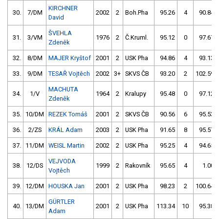
KIRCHNER
30.
7/DM
2002
2
Boh.Pha
95.26
4
90.84
David
ŠVEHLA
31.
3/VM
1976
2
Č.Kruml.
95.12
0
97.67
Zdeněk
32.
8/DM
MAJER Kryštof
2001
2
USK Pha
94.86
4
93.13
33.
9/DM
TESAŘ Vojtěch
2002
3+
SKVS ČB
93.20
2
102.59
MACHUTA
34.
1/V
1964
2
Kralupy
95.48
0
97.12
Zdeněk
35.
10/DM
REZEK Tomáš
2001
2
SKVS ČB
90.56
6
95.53
36.
2/ZS
KRÁL Adam
2003
2
USK Pha
91.65
8
95.57
37.
11/DM
WEISL Martin
2002
2
USK Pha
95.25
4
94.65
VEJVODA
38.
12/DS
1999
2
Rakovník
95.65
4
1.00
Vojtěch
39.
12/DM
HOUSKA Jan
2001
2
USK Pha
98.23
2
100.64
GÜRTLER
40.
13/DM
2001
2
USK Pha
113.34
10
95.38
Adam