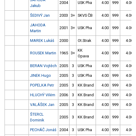
2004
USK Pha
4.00
999
4.00
Jakub
ŠEDIVÝ Jan
2003
3+
SKVS ČB
4.00
999
4.00
JAHODA
2001
3+
USK Pha
4.00
999
4.00
Martin
MAREK Lukáš
2000
Ot.Strak
4.00
999
4.00
KK
ROUSEK Martin
1965
3+
4.00
999
4.00
Opava
BERAN Vojtěch
2005
3
USK Pha
4.00
999
4.00
JINEK Hugo
2005
3
USK Pha
4.00
999
4.00
POPELKA Petr
2005
3
KK Brand
4.00
999
4.00
HLUCHÝ Vilém
2006
3
KK Brand
4.00
999
4.00
VALÁŠEK Jan
2005
3
KK Brand
4.00
999
4.00
ŠTERCL
2005
3
KK Brand
4.00
999
4.00
Dominik
PECHÁČ Jonáš
2004
3
USK Pha
4.00
999
4.00