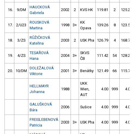
HAUCKOVÁ
16.
9/DM
2002
2
KVS HK
119.81
2
125.22
Gabriela
ROUSKOVÁ
KK
17.
2/U23
1998
3+
139.26
8
123.55
Martina
Opava
RŮŽIČKOVÁ
18.
3/ZS
2003
2
USK Pha
126.79
4
168.75
Kateřina
TESAŘOVÁ
SKVS
19.
4/ZS
2004
3+
111.42
54
128.21
Hana
ČB
DOLEŽALOVÁ
20.
10/DM
2001
3+
Benátky
121.49
66
115.70
Viktorie
UKK
HELLMAYR
1988
Wien,
4.00
999
4.00
Johanna
AUT
GALUŠKOVÁ
2006
Sušice
4.00
999
4.00
Bára
FREISLEBENOVÁ
2003
3+
USK Pha
4.00
999
4.00
Patricia