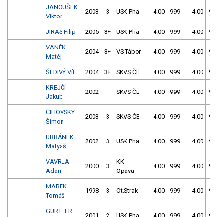
JANOUŠEK
2003
3
USK Pha
4.00
999
4.00
99
Viktor
JIRAS Filip
2005
3+
USK Pha
4.00
999
4.00
99
VANĚK
2004
3+
VS Tábor
4.00
999
4.00
99
Matěj
ŠEDIVÝ Vít
2004
3+
SKVS ČB
4.00
999
4.00
99
KREJČÍ
2002
SKVS ČB
4.00
999
4.00
99
Jakub
ČIHOVSKÝ
2003
3
SKVS ČB
4.00
999
4.00
99
Šimon
URBÁNEK
2002
3
USK Pha
4.00
999
4.00
99
Matyáš
VAVRLA
KK
2000
3
4.00
999
4.00
99
Adam
Opava
MAREK
1998
3
Ot.Strak
4.00
999
4.00
99
Tomáš
GÜRTLER
2001
2
USK Pha
4.00
999
4.00
99