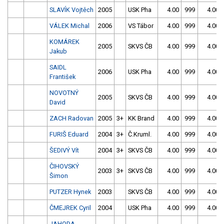
SLAVÍK Vojtěch
2005
USK Pha
4.00
999
4.00
VÁLEK Michal
2006
VS Tábor
4.00
999
4.00
KOMÁREK
2005
SKVS ČB
4.00
999
4.00
Jakub
SAIDL
2006
USK Pha
4.00
999
4.00
František
NOVOTNÝ
2005
SKVS ČB
4.00
999
4.00
David
ZACH Radovan
2005
3+
KK Brand
4.00
999
4.00
FURIŠ Eduard
2004
3+
Č.Kruml.
4.00
999
4.00
ŠEDIVÝ Vít
2004
3+
SKVS ČB
4.00
999
4.00
ČIHOVSKÝ
2003
3+
SKVS ČB
4.00
999
4.00
Šimon
PUTZER Hynek
2003
SKVS ČB
4.00
999
4.00
ČMEJREK Cyril
2004
USK Pha
4.00
999
4.00
JAHODA