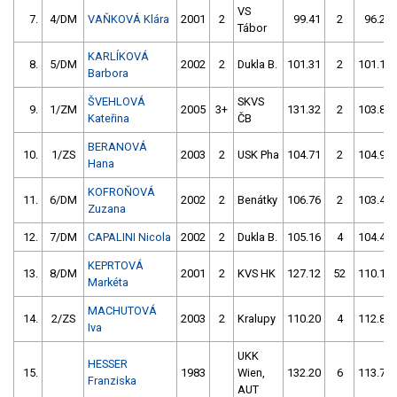
VS
7.
4/DM
VAŇKOVÁ Klára
2001
2
99.41
2
96.21
Tábor
KARLÍKOVÁ
8.
5/DM
2002
2
Dukla B.
101.31
2
101.10
Barbora
ŠVEHLOVÁ
SKVS
9.
1/ZM
2005
3+
131.32
2
103.84
Kateřina
ČB
BERANOVÁ
10.
1/ZS
2003
2
USK Pha
104.71
2
104.92
Hana
KOFROŇOVÁ
11.
6/DM
2002
2
Benátky
106.76
2
103.46
Zuzana
12.
7/DM
CAPALINI Nicola
2002
2
Dukla B.
105.16
4
104.44
KEPRTOVÁ
13.
8/DM
2001
2
KVS HK
127.12
52
110.10
Markéta
MACHUTOVÁ
14.
2/ZS
2003
2
Kralupy
110.20
4
112.85
Iva
UKK
HESSER
15.
1983
Wien,
132.20
6
113.76
Franziska
AUT