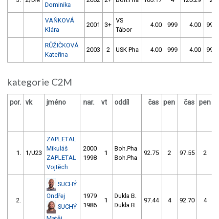
Dominika
VAŇKOVÁ
VS
2001
3+
4.00
999
4.00
999
Klára
Tábor
RŮŽIČKOVÁ
2003
2
USK Pha
4.00
999
4.00
999
Kateřina
kategorie C2M
por.
vk
jméno
nar.
vt
oddíl
čas
pen
čas
pen
v
ZAPLETAL
Mikuláš
2000
Boh.Pha
1.
1/U23
1
92.75
2
97.55
2
ZAPLETAL
1998
Boh.Pha
Vojtěch
SUCHÝ
Ondřej
1979
Dukla B.
2.
1
97.44
4
92.70
4
1986
Dukla B.
SUCHÝ
Matěj