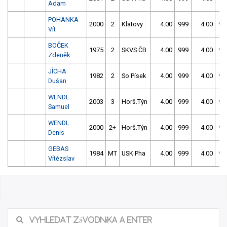
Adam
POHANKA
2000
2
Klatovy
4.00
999
4.00
99
Vít
BOČEK
1975
2
SKVS ČB
4.00
999
4.00
99
Zdeněk
JÍCHA
1982
2
So Písek
4.00
999
4.00
99
Dušan
WENDL
2003
3
Horš.Týn
4.00
999
4.00
99
Samuel
WENDL
2000
2+
Horš.Týn
4.00
999
4.00
99
Denis
GEBAS
1984
MT
USK Pha
4.00
999
4.00
99
Vítězslav