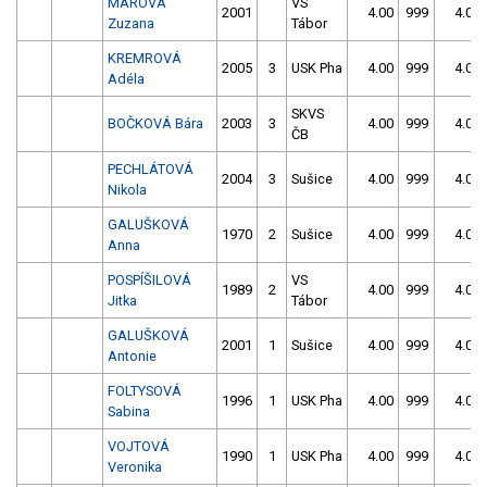
MÁROVÁ
VS
2001
4.00
999
4.00
Zuzana
Tábor
KREMROVÁ
2005
3
USK Pha
4.00
999
4.00
Adéla
SKVS
BOČKOVÁ Bára
2003
3
4.00
999
4.00
ČB
PECHLÁTOVÁ
2004
3
Sušice
4.00
999
4.00
Nikola
GALUŠKOVÁ
1970
2
Sušice
4.00
999
4.00
Anna
POSPÍŠILOVÁ
VS
1989
2
4.00
999
4.00
Jitka
Tábor
GALUŠKOVÁ
2001
1
Sušice
4.00
999
4.00
Antonie
FOLTYSOVÁ
1996
1
USK Pha
4.00
999
4.00
Sabina
VOJTOVÁ
1990
1
USK Pha
4.00
999
4.00
Veronika