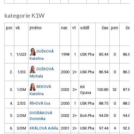
kategorie K1W
por.
vk
jméno
nar.
vt
oddíl
čas
pen
čas
DUŠKOVÁ
1.
1/U23
1998
1
USK Pha
85.44
0
86.61
Kateřina
DUŠKOVÁ
2.
1/DS
2000
2+
USK Pha
86.94
0
86.34
Michala
BEKOVÁ
KK
3.
1/DM
2002
2+
100.80
52
87.88
Opava
Kateřina
4.
2/DS
ŘÍHOVÁ Eva
2000
1
USK Pha
88.75
0
88.31
DVOŘÁKOVÁ
5.
2/DM
2002
2+
Boh.Pha
94.09
0
94.69
Dominika
6.
3/DM
KRÁLOVÁ Adéla
2001
2+
USK Pha
97.44
4
92.88