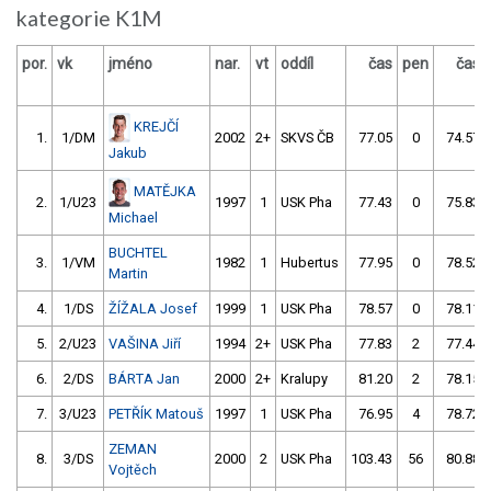
kategorie K1M
por.
vk
jméno
nar.
vt
oddíl
čas
pen
čas
KREJČÍ
1.
1/DM
2002
2+
SKVS ČB
77.05
0
74.57
Jakub
MATĚJKA
2.
1/U23
1997
1
USK Pha
77.43
0
75.83
Michael
BUCHTEL
3.
1/VM
1982
1
Hubertus
77.95
0
78.52
Martin
4.
1/DS
ŽÍŽALA Josef
1999
1
USK Pha
78.57
0
78.11
5.
2/U23
VAŠINA Jiří
1994
2+
USK Pha
77.83
2
77.44
6.
2/DS
BÁRTA Jan
2000
2+
Kralupy
81.20
2
78.15
7.
3/U23
PETŘÍK Matouš
1997
1
USK Pha
76.95
4
78.72
ZEMAN
8.
3/DS
2000
2
USK Pha
103.43
56
80.88
Vojtěch