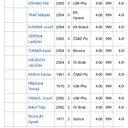
STEHNO Petr
2003
3
USK Pha
4.00
999
4.00
KK
TRAČ Matyáš
2004
3
4.00
999
4.00
Opava
KUDRNA Josef
2004
3
KK Brand
4.00
999
4.00
ČEPIČKA
2003
3
ČSAD Plz
4.00
999
4.00
Ladislav
TURNER Karel
2004
3
Blovice
4.00
999
4.00
HAJDUCH
2004
3
Ot.Strak
4.00
999
4.00
Jaroslav
KRAUS Václav
1961
3
ČSAD Plz
4.00
999
4.00
PŘÍHODA
1970
3
USK Pha
4.00
999
4.00
Tomáš
FRENCL Josef
2002
2
USK Pha
4.00
999
4.00
MALÝ Filip
2002
2
Ot.Strak
4.00
999
4.00
PECHLÁT
1971
2
Sušice
4.00
999
4.00
Hynek