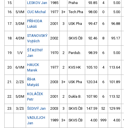
15.
LESKOV Jan
1985
Praha
93.85
4
5.00
2
16.
5/VM
CUC Michal
1977
3+
Tech.Pha
98.00
0
5.00
0
PŘÍHODA
17.
3/DM
2001
3
USK Pha
99.47
6
96.88
2
Lukáš
STANOVSKÝ
18.
4/DM
2002
SKVS ČB
92.46
8
95.17
8
Vojtěch
ŠŤASTNÝ
19.
1/V
1970
2
Pardub.
98.39
6
5.00
2
Jan
HAUCK
20.
6/VM
1977
2
KVS HK
105.10
4
113.64
2
Marek
ŘÍHA
21.
2/ZS
2003
3+
USK Pha
120.34
6
101.89
8
Matyáš
KOLÁČEK
22.
5/DM
2001
2
Dukla B.
107.90
6
113.52
2
Petr
23.
3/ZS
ŠEDIVÝ Jan
2003
3
SKVS ČB
147.59
52
129.99
4
VADLEJCH
1989
3+
SKVS ČB
4.00
999
4.00
99
Jan