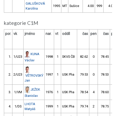
GALUŠKOVÁ
1995
MT
Sušice
4.00
999
4.00
Karolína
kategorie C1M
por.
vk
jméno
nar.
vt
oddíl
čas
pen
čas
pe
KUNA
1.
1/U23
1998
1
SKVS ČB
82.62
0
78.45
0
Václav
2.
2/U23
1997
1
USK Pha
79.53
0
78.53
0
VĚTROVSKÝ
Jan
JEŽEK
3.
1/VM
1976
1
USK Pha
78.54
4
78.60
0
Stanislav
LHOTA
4.
1/DS
1999
1
USK Pha
79.74
2
78.75
2
Matyáš