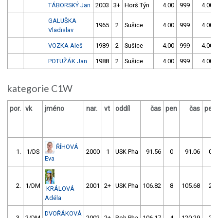
TÁBORSKÝ Jan
2003
3+
Horš.Týn
4.00
999
4.00
GALUŠKA
1965
2
Sušice
4.00
999
4.00
Vladislav
VOZKA Aleš
1989
2
Sušice
4.00
999
4.00
POTUŽÁK Jan
1988
2
Sušice
4.00
999
4.00
kategorie C1W
por.
vk
jméno
nar.
vt
oddíl
čas
pen
čas
pen
ŘÍHOVÁ
1.
1/DS
2000
1
USK Pha
91.56
0
91.06
0
Eva
2.
1/DM
2001
2+
USK Pha
106.82
8
105.68
2
KRÁLOVÁ
Adéla
DVOŘÁKOVÁ
3.
2/DM
2002
2+
Boh.Pha
106.17
4
120.29
2