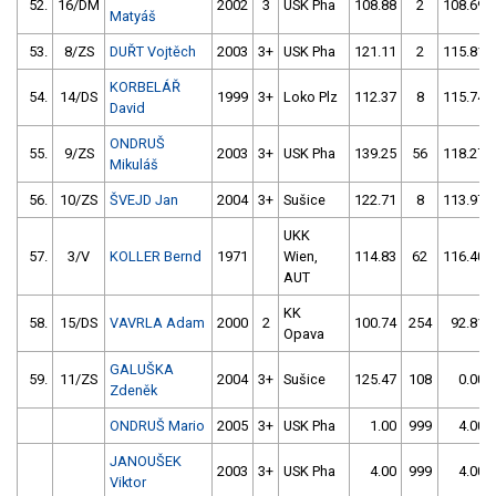
52.
16/DM
2002
3
USK Pha
108.88
2
108.69
Matyáš
53.
8/ZS
DUŘT Vojtěch
2003
3+
USK Pha
121.11
2
115.81
KORBELÁŘ
54.
14/DS
1999
3+
Loko Plz
112.37
8
115.74
David
ONDRUŠ
55.
9/ZS
2003
3+
USK Pha
139.25
56
118.27
Mikuláš
56.
10/ZS
ŠVEJD Jan
2004
3+
Sušice
122.71
8
113.97
UKK
57.
3/V
KOLLER Bernd
1971
Wien,
114.83
62
116.40
AUT
KK
58.
15/DS
VAVRLA Adam
2000
2
100.74
254
92.81
Opava
GALUŠKA
59.
11/ZS
2004
3+
Sušice
125.47
108
0.00
Zdeněk
ONDRUŠ Mario
2005
3+
USK Pha
1.00
999
4.00
JANOUŠEK
2003
3+
USK Pha
4.00
999
4.00
Viktor