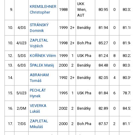
UKK
KREMSLEHNER
9.
1988
Wien,
80.95
0
80.32
Christopher
AUT
STRÁNSKÝ
10.
4/DS
1999
2+
Benátky
81.94
0
81.18
Dominik
ZAPLETAL
10.
4/U23
1998
2+
Boh.Pha
85.27
0
81.94
Vojtěch
12.
5/DS
KOŘÍNEK Vilém
1999
1
USK Pha
81.24
8
80.22
13.
6/DS
ŠPALEK Matěj
2000
2
Benátky
84.48
0
80.35
ABRAHAM
14.
1992
2+
Benátky
82.05
4
80.39
Tomáš
PECHLÁT
15.
5/U23
1995
1
USK Pha
81.84
6
78.73
Hynek
VEVERKA
16.
2/DM
2002
2
Benátky
82.89
0
84.53
Lukáš
ZAPLETAL
17.
7/DS
2000
2
Boh.Pha
87.57
2
81.17
Mikuláš