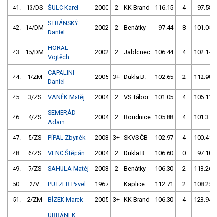
41.
13/DS
ŠULC Karel
2000
2
KK Brand
116.15
4
97.58
STRÁNSKÝ
42.
14/DM
2002
2
Benátky
97.44
8
101.05
Daniel
HORAL
43.
15/DM
2002
2
Jablonec
106.44
4
102.14
Vojtěch
CAPALINI
44.
1/ZM
2005
3+
Dukla B.
102.65
2
112.98
Daniel
45.
3/ZS
VANĚK Matěj
2004
2
VS Tábor
101.05
4
106.11
SEMERÁD
46.
4/ZS
2004
2
Roudnice
105.88
4
101.37
Adam
47.
5/ZS
PÍPAL Zbyněk
2003
3+
SKVS ČB
102.97
4
100.41
48.
6/ZS
VENC Štěpán
2004
2
Dukla B.
106.60
0
97.10
49.
7/ZS
SAHULA Matěj
2003
2
Benátky
106.30
2
113.26
50.
2/V
PUTZER Pavel
1967
Kaplice
112.71
2
108.25
51.
2/ZM
BÍZEK Marek
2005
3+
KK Brand
106.30
4
123.94
URBÁNEK