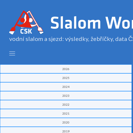
vodní slalom a sjezd: výsledky, žebříčky, data
2026
2025
2024
2023
2022
2021
2020
2019