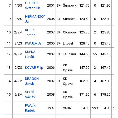
HOLÍNEK
7.
1/DS
2001
3+
Šumperk
121.70
0
121.90
2
Svatopluk
HEŘMANSKÝ
9.
1/ZS
2005
3
Šumperk
124.60
0
122.80
2
Jan
RETEK
10.
2/ZM
2007
3+
Olomouc
125.30
2
125.80
4
Toman
11.
3/ZS
PAPULA Jan
2005
3+
Litovel
128.40
0
125.40
8
KUPKA
12.
3/ZM
2007
3
Tzunami
144.60
56
145.10
2
Lukáš
KK
13.
2/ZS
KOVÁŘ Filip
2006
157.20
2
167.40
4
Opava
DRAGON
KK
14.
4/ZM
2007
3
162.90
4
167.00
2
Jakub
Opava
ŠEFČÍK
KK
15.
5/ZM
2008
171.20
6
178.20
6
Václav
Opava
PAVLÍK
1992
VSDK
4.00
999
4.00
99
Radek