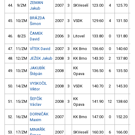
ZEMAN
44.
9/ZM
2007
3
SKVeselí
123.00
4
125.70
6
Jakub
BRÁZDA
45.
10/ZM
2007
3
VSDK
129.60
4
131.50
8
Šimon
ČAMEK
46.
8/ZS
2006
3
Litovel
133.80
0
131.80
4
David
47.
11/ZM
VÍTEK David
2007
3
KK Brno
136.60
0
140.60
4
48.
12/ZM
JEŽEK Jakub
2008
3
KK Brno
143.30
2
137.80
0
JAKUBÍK
KK
49.
13/ZM
2008
136.50
6
135.50
6
Štěpán
Opava
VYSKOČIL
50.
14/ZM
2008
3
VSDK
140.70
2
145.30
4
Viktor
ŠEFČÍK
KK
51.
15/ZM
2008
3
141.90
12
138.60
6
Václav
Opava
DORNIČÁK
52.
16/ZM
2007
KK Brno
147.00
0
152.20
8
Maxim
MINAŘÍK
53.
17/ZM
2007
SKVeselí
160.30
6
166.00
8