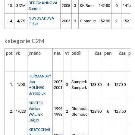
BERGMANNOVÁ
13.
3/ZM
2008
3
KK Brno
142.50
0
141.60
Sandra
NOVOSADOVÁ
14.
4/ZS
2005
3
Olomouc
152.80
2
152.70
Eliška
kategorie C2M
por.
vk
jméno
nar.
vt
oddíl
čas
pen
čas
pe
HEŘMANSKÝ
Jan
2005
Šumperk
1.
1/DS
3
123.80
4
127.30
2
HOLÍNEK
2001
Šumperk
Svatopluk
KRISTEK
Václav
1996
Olomouc
2.
1/U23
2
128.90
6
127.50
2
WALTER
1998
Olomouc
Jakub
KRATOCHVÍL