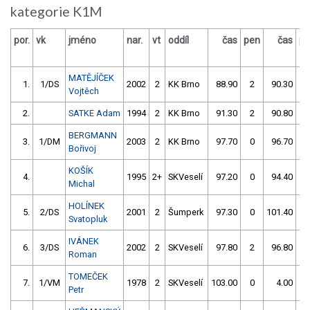
kategorie K1M
por.
vk
jméno
nar.
vt
oddíl
čas
pen
čas
pe
MATĚJÍČEK
1.
1/DS
2002
2
KK Brno
88.90
2
90.30
4
Vojtěch
2.
SATKE Adam
1994
2
KK Brno
91.30
2
90.80
2
BERGMANN
3.
1/DM
2003
2
KK Brno
97.70
0
96.70
0
Bořivoj
KOŠÍK
4.
1995
2+
SKVeselí
97.20
0
94.40
4
Michal
HOLÍNEK
5.
2/DS
2001
2
Šumperk
97.30
0
101.40
2
Svatopluk
IVÁNEK
6.
3/DS
2002
2
SKVeselí
97.80
2
96.80
4
Roman
TOMEČEK
7.
1/VM
1978
2
SKVeselí
103.00
0
4.00
99
Petr