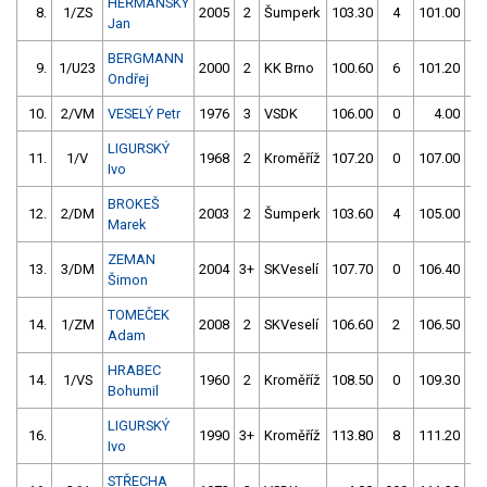
HEŘMANSKÝ
8.
1/ZS
2005
2
Šumperk
103.30
4
101.00
4
Jan
BERGMANN
9.
1/U23
2000
2
KK Brno
100.60
6
101.20
4
Ondřej
10.
2/VM
VESELÝ Petr
1976
3
VSDK
106.00
0
4.00
99
LIGURSKÝ
11.
1/V
1968
2
Kroměříž
107.20
0
107.00
0
Ivo
BROKEŠ
12.
2/DM
2003
2
Šumperk
103.60
4
105.00
1
Marek
ZEMAN
13.
3/DM
2004
3+
SKVeselí
107.70
0
106.40
4
Šimon
TOMEČEK
14.
1/ZM
2008
2
SKVeselí
106.60
2
106.50
2
Adam
HRABEC
14.
1/VS
1960
2
Kroměříž
108.50
0
109.30
2
Bohumil
LIGURSKÝ
16.
1990
3+
Kroměříž
113.80
8
111.20
0
Ivo
STŘECHA