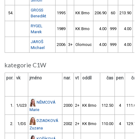
Šimon
GROSS
54.
1995
KK Brno
206.90
60
213.90
1
Benedikt
RYGEL
1989
KK Brno
4.00
999
4.00
99
Marek
JAROŠ
2006
3+
Olomouc
4.00
999
4.00
99
Michael
kategorie C1W
por.
vk
jméno
nar.
vt
oddíl
čas
pen
čas
NĚMCOVÁ
1.
1/U23
2000
2+
KK Brno
112.50
4
111.00
Marie
DZIADKOVÁ
2.
1/DS
2002
2+
KK Brno
110.00
4
129.70
Zuzana
KOŠÍKOVÁ