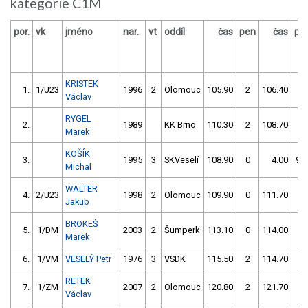
kategorie C1M
por.
vk
jméno
nar.
vt
oddíl
čas
pen
čas
pe
KRISTEK
1.
1/U23
1996
2
Olomouc
105.90
2
106.40
0
Václav
RYGEL
2.
1989
KK Brno
110.30
2
108.70
0
Marek
KOŠÍK
3.
1995
3
SKVeselí
108.90
0
4.00
99
Michal
WALTER
4.
2/U23
1998
2
Olomouc
109.90
0
111.70
2
Jakub
BROKEŠ
5.
1/DM
2003
2
Šumperk
113.10
0
114.00
2
Marek
6.
1/VM
VESELÝ Petr
1976
3
VSDK
115.50
2
114.70
0
RETEK
7.
1/ZM
2007
2
Olomouc
120.80
2
121.70
0
Václav