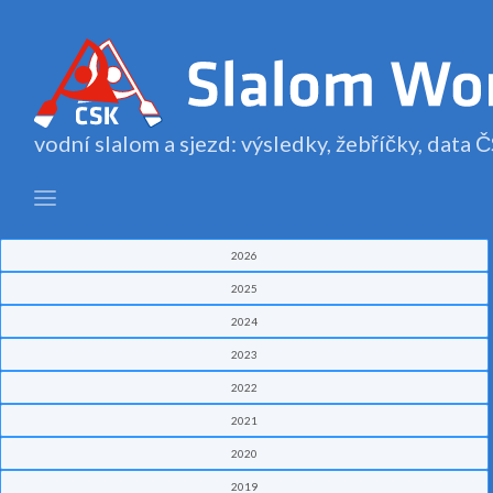
vodní slalom a sjezd: výsledky, žebříčky, data
2026
2025
2024
2023
2022
2021
2020
2019