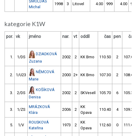
ŠMOLDAS
1998
3
Litovel
4.00
999
4.00
99
Michal
kategorie K1W
por.
vk
jméno
nar.
vt
oddíl
čas
pen
čas
DZIADKOVÁ
1.
1/DS
2002
2
KK Brno
110.50
2
107.00
Zuzana
NĚMCOVÁ
2.
1/U23
2000
2+
KK Brno
107.30
2
108.60
Marie
KOŠÍKOVÁ
3.
2/DS
2002
2
SKVeselí
105.70
6
105.30
Denisa
MRÁZKOVÁ
KK
3.
1/ZS
2006
2
110.40
4
109.30
Klára
Opava
ROUSKOVÁ
KK
5.
1/V
1973
2
112.60
0
111.60
Kateřina
Opava