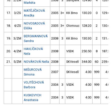
16.
2/ZM
2008
3
Šumperk
124.80
4
126.00
Markéta
MATĚJÍČKOVÁ
17.
3/ZS
2005
3+
KK Brno
130.20
0
129.60
Anežka
NOVOSADOVÁ
18.
4/ZS
2005
3+
Olomouc
128.20
2
130.60
Eliška
BERGMANNOVÁ
19.
3/ZM
2008
3
KK Brno
130.30
2
131.40
Sandra
HAVLÍČKOVÁ
20.
4/ZM
2008
VSDK
250.50
8
187.30
Nela
21.
5/ZM
NOVÁKOVÁ Nella
2008
SKVeselí
344.00
60
259.60
MIŠURCOVÁ
2007
SKVeselí
4.00
999
4.00
Simona
VOJTĚCHOVÁ
2004
3
VSDK
4.00
999
4.00
Barbora
KUSKEVYCH
2004
3
VSDK
4.00
999
4.00
Anastasia