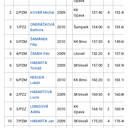
Opava
KK
2.
2/PZM
KOVÁŘ Michal
2009
137.40
4
133.40
Opava
ONDRÁČKOVÁ
3.
1/PZZ
2010
Šumperk
134.00
6
133.60
Barbora
ŠAMÁNEK
4.
3/PZM
2010
KK Brno
157.30
4
149.60
Filip
5.
4/PZM
ČAMEK Petr
2009
Litovel
152.20
4
157.60
HABARTA
6.
5/PZM
2009
SKVeselí
157.00
2
163.90
Tomáš
NEKUDA
7.
6/PZM
2010
KK Brno
162.20
0
163.10
Lukáš
HABARTOVÁ
8.
2/PZZ
2009
SKVeselí
169.30
4
160.80
Lucie
LEBEDOVÁ
KK
9.
3/PZZ
2010
164.10
2
160.90
Adéla
Opava
10.
7/PZM
HABARTA Jan
2009
SKVeselí
175.20
4
176.40