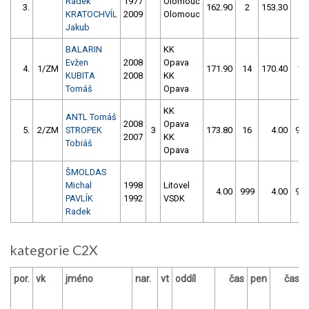
Radek
1977
Olomouc
3.
162.90
2
153.30
2
KRATOCHVÍL
2009
Olomouc
Jakub
BALARIN
KK
Evžen
2008
Opava
4.
1/ZM
171.90
14
170.40
14
KUBITA
2008
KK
Tomáš
Opava
KK
ANTL Tomáš
2008
Opava
5.
2/ZM
STROPEK
3
173.80
16
4.00
99
2007
KK
Tobiáš
Opava
ŠMOLDAS
Michal
1998
Litovel
4.00
999
4.00
99
PAVLÍK
1992
VSDK
Radek
kategorie C2X
por.
vk
jméno
nar.
vt
oddíl
čas
pen
čas