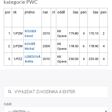
kategorie PWC
por.
vk
jméno
nar.
vt
oddíl
čas
pen
čas
pen
v
ROUSEK
KK
1.
1/PZM
2010
179.80
4
170.10
2
David
Opava
KOVÁŘ
KK
2.
2/PZM
2009
178.50
6
178.90
4
Michal
Opava
LEBEDOVÁ
KK
3.
1/PZZ
2010
250.00
4
233.00
4
Adéla
Opava
Oddíl