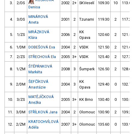
3.
2/DS
2002
2+
SKVeselí
109.30
10
113.00
Denisa
MINÁROVÁ
4.
3/DS
2001
2
Tzunami
119.30
2
117.20
Aneta
MRÁZKOVÁ
KK
5.
1/ZS
2006
2
120.60
2
121.50
Klára
Opava
6.
1/DM
DOBEŠOVÁ Eva
2004
2
VSDK
121.50
2
121.60
7.
2/ZS
STŘECHOVÁ Ela
2005
3+
VSDK
125.40
2
127.30
ŠTĚPÁNKOVÁ
8.
1/ZM
2008
3
Šumperk
126.50
2
128.60
Markéta
ŠEFČÍKOVÁ
KK
9.
2/DM
2004
3
129.40
0
132.70
Anastázie
Opava
MATĚJÍČKOVÁ
10.
3/ZS
2005
3+
KK Brno
130.40
0
130.50
Anežka
11.
3/DM
STŘÍLKOVÁ Jana
2004
2
Olomouc
130.90
2
139.20
KRATOCHVÍLOVÁ
12.
2/ZM
2007
3+
Olomouc
135.60
0
133.90
Adéla