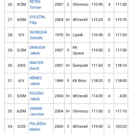
RETEK
26.
4/ZM
2007
2
Olomouc
110.90
4
111.00
4
Toman
DOLEŽAL
27.
4/DM
2004
3+
SKVeselí
115.20
0
119.70
0
Filip
SVOBODA
28.
5/V
1970
3+
Lipník
116.90
0
117.30
0
Zdeněk
DRAGON
KK
29.
5/ZM
2007
3
119.00
2
117.00
0
Jakub
Opava
WALTER
30.
4/DS
2001
3+
Šumperk
117.60
0
118.10
2
David
NĚMEC
31.
6/V
1969
3
KK Brno
118.20
0
118.00
0
Jakub
ROLENC
31.
5/DM
2004
3+
SKVeselí
114.00
4
4.00
99
Jakub
URBAN
33.
6/DM
2004
3+
Olomouc
117.00
2
117.10
2
Jaroslav
POLÁŠEK
34.
5/ZS
2005
3
SKVeselí
119.00
2
120.20
4
Martin