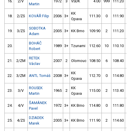
16.
2/V
1972
3
VSDK
4.00
999
111.20
0
Martin
KK
18.
2/ZS
KOVÁŘ Filip
2006
3+
111.30
0
111.90
2
Opava
SOBOTKA
19.
3/ZS
2005
3+
KK Brno
109.90
2
111.20
2
Adam
BOHÁČ
20.
1989
3+
Tzunami
112.60
10
110.10
2
Robert
RETEK
21.
2/ZM
2007
2
Olomouc
108.50
6
108.40
4
Václav
KK
22.
3/ZM
ANTL Tomáš
2008
3+
112.70
0
114.80
2
Opava
ROUSEK
KK
23.
3/V
1965
2
115.00
2
113.40
0
Martin
Opava
ŠAMÁNEK
24.
4/V
1972
3+
KK Brno
114.80
0
111.80
2
Pavel
DZIADEK
25.
4/ZS
2005
3+
KK Brno
111.90
2
114.60
8
Marek