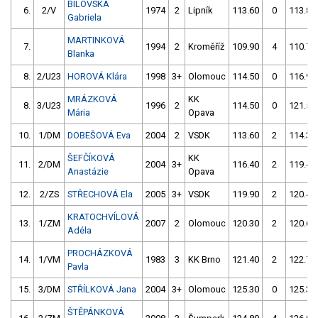
BÍLOVSKÁ
6.
2/V
1974
2
Lipník
113.60
0
113.80
Gabriela
MARTINKOVÁ
7.
1994
2
Kroměříž
109.90
4
110.70
Blanka
8.
2/U23
HOROVÁ Klára
1998
3+
Olomouc
114.50
0
116.90
MRÁZKOVÁ
KK
8.
3/U23
1996
2
114.50
0
121.50
Mária
Opava
10.
1/DM
DOBEŠOVÁ Eva
2004
2
VSDK
113.60
2
114.30
ŠEFČÍKOVÁ
KK
11.
2/DM
2004
3+
116.40
2
119.40
Anastázie
Opava
12.
2/ZS
STŘECHOVÁ Ela
2005
3+
VSDK
119.90
2
120.40
KRATOCHVÍLOVÁ
13.
1/ZM
2007
2
Olomouc
120.30
2
120.60
Adéla
PROCHÁZKOVÁ
14.
1/VM
1983
3
KK Brno
121.40
2
122.70
Pavla
15.
3/DM
STŘÍLKOVÁ Jana
2004
3+
Olomouc
125.30
0
125.30
ŠTĚPÁNKOVÁ