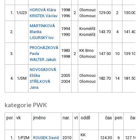
HOROVÁ Klára
1998
Olomouc
1.
1/U23
2
129.00
2
130.00
KRISTEK Václav
1996
Olomouc
MARTINKOVÁ
1994
Kroměříž
2.
Blanka
143.70
4
141.40
1990
Kroměříž
LIGURSKÝ Ivo
PROCHÁZKOVÁ
1983
KK Brno
3.
Pavla
2
147.50
10
139.10
1998
Olomouc
WALTER Jakub
NOVOSADOVÁ
Eliška
2005
Olomouc
4.
1/DM
182.70
14
181.50
STŘÍLKOVÁ
2004
Olomouc
Jana
kategorie PWK
por.
vk
jméno
nar.
vt
oddíl
čas
pen
čas
KK
1.
1/PZM
ROUSEK David
2010
124.30
6
127.10