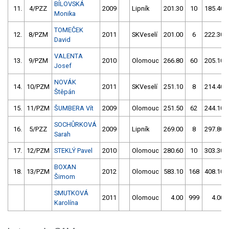
BÍLOVSKÁ
11.
4/PZZ
2009
Lipník
201.30
10
185.40
Monika
TOMEČEK
12.
8/PZM
2011
SKVeselí
201.00
6
222.30
David
VALENTA
13.
9/PZM
2010
Olomouc
266.80
60
205.10
Josef
NOVÁK
14.
10/PZM
2011
SKVeselí
251.10
8
214.40
Štěpán
15.
11/PZM
ŠUMBERA Vít
2009
Olomouc
251.50
62
244.10
SOCHŮRKOVÁ
16.
5/PZZ
2009
Lipník
269.00
8
297.80
Sarah
17.
12/PZM
STEKLÝ Pavel
2010
Olomouc
280.60
10
303.30
BOXAN
18.
13/PZM
2012
Olomouc
583.10
168
408.10
Šimom
SMUTKOVÁ
2011
Olomouc
4.00
999
4.00
Karolína