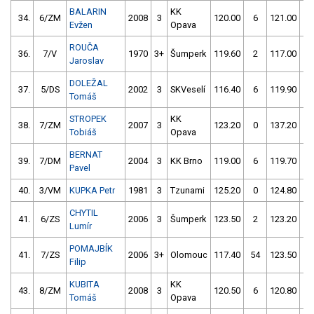
BALARIN
KK
34.
6/ZM
2008
3
120.00
6
121.00
0
Evžen
Opava
ROUČA
36.
7/V
1970
3+
Šumperk
119.60
2
117.00
6
Jaroslav
DOLEŽAL
37.
5/DS
2002
3
SKVeselí
116.40
6
119.90
8
Tomáš
STROPEK
KK
38.
7/ZM
2007
3
123.20
0
137.20
2
Tobiáš
Opava
BERNAT
39.
7/DM
2004
3
KK Brno
119.00
6
119.70
4
Pavel
40.
3/VM
KUPKA Petr
1981
3
Tzunami
125.20
0
124.80
6
CHYTIL
41.
6/ZS
2006
3
Šumperk
123.50
2
123.20
4
Lumír
POMAJBÍK
41.
7/ZS
2006
3+
Olomouc
117.40
54
123.50
2
Filip
KUBITA
KK
43.
8/ZM
2008
3
120.50
6
120.80
6
Tomáš
Opava