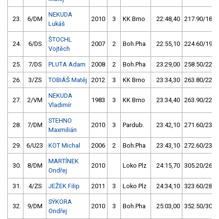
NEKUDA
23.
6/DM
2010
3
KK Brno
22:48,40
217.90/18,9
Lukáš
ŠTOCHL
24.
6/DS
2007
2
Boh.Pha
22:55,10
224.60/19,5
Vojtěch
25.
7/DS
PLUTA Adam
2008
2
Boh.Pha
23:29,00
258.50/22,5
26.
3/ZS
TOBIÁŠ Matěj
2012
3
KK Brno
23:34,30
263.80/22,9
NEKUDA
27.
2/VM
1983
3
KK Brno
23:34,40
263.90/22,9
Vladimír
STEHNO
28.
7/DM
2010
3
Pardub.
23:42,10
271.60/23,6
Maxmilián
29.
6/U23
KOT Michal
2006
2
Boh.Pha
23:43,10
272.60/23,7
MARTÍNEK
30.
8/DM
2010
Loko Plz
24:15,70
305.20/26,5
Ondřej
31.
4/ZS
JEŽEK Filip
2011
3
Loko Plz
24:34,10
323.60/28,1
SÝKORA
32.
9/DM
2010
3
Boh.Pha
25:03,00
352.50/30,6
Ondřej