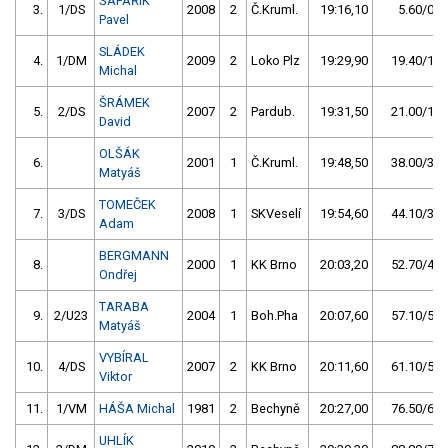
ŠAFAŘÍK
3.
1/DS
2008
2
Č.Kruml.
19:16,10
5.60/0,5
Pavel
SLÁDEK
4.
1/DM
2009
2
Loko Plz
19:29,90
19.40/1,7
Michal
ŠRÁMEK
5.
2/DS
2007
2
Pardub.
19:31,50
21.00/1,8
David
OLŠÁK
6.
2001
1
Č.Kruml.
19:48,50
38.00/3,3
Matyáš
TOMEČEK
7.
3/DS
2008
1
SKVeselí
19:54,60
44.10/3,8
Adam
BERGMANN
8.
2000
1
KK Brno
20:03,20
52.70/4,6
Ondřej
TARABA
9.
2/U23
2004
1
Boh.Pha
20:07,60
57.10/5,0
Matyáš
VYBÍRAL
10.
4/DS
2007
2
KK Brno
20:11,60
61.10/5,3
Viktor
11.
1/VM
HÁŠA Michal
1981
2
Bechyně
20:27,00
76.50/6,6
UHLÍK