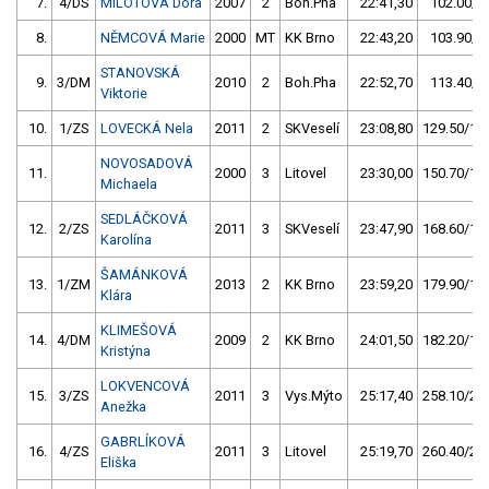
7.
4/DS
MILOTOVÁ Dora
2007
2
Boh.Pha
22:41,30
102.00/8,
8.
NĚMCOVÁ Marie
2000
MT
KK Brno
22:43,20
103.90/8,
STANOVSKÁ
9.
3/DM
2010
2
Boh.Pha
22:52,70
113.40/9,
Viktorie
10.
1/ZS
LOVECKÁ Nela
2011
2
SKVeselí
23:08,80
129.50/10,
NOVOSADOVÁ
11.
2000
3
Litovel
23:30,00
150.70/12,
Michaela
SEDLÁČKOVÁ
12.
2/ZS
2011
3
SKVeselí
23:47,90
168.60/13,
Karolína
ŠAMÁNKOVÁ
13.
1/ZM
2013
2
KK Brno
23:59,20
179.90/14,
Klára
KLIMEŠOVÁ
14.
4/DM
2009
2
KK Brno
24:01,50
182.20/14,
Kristýna
LOKVENCOVÁ
15.
3/ZS
2011
3
Vys.Mýto
25:17,40
258.10/20,
Anežka
GABRLÍKOVÁ
16.
4/ZS
2011
3
Litovel
25:19,70
260.40/20,
Eliška