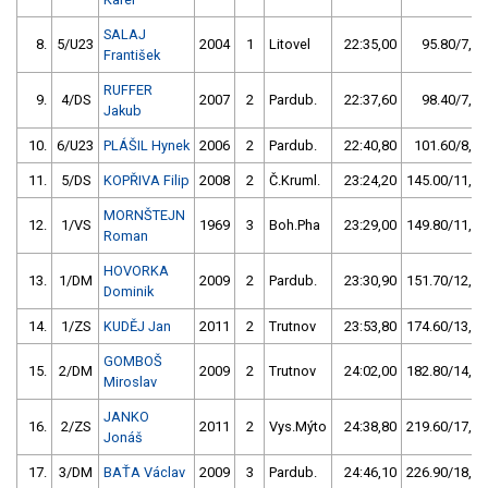
SALAJ
8.
5/U23
2004
1
Litovel
22:35,00
95.80/7,6
František
RUFFER
9.
4/DS
2007
2
Pardub.
22:37,60
98.40/7,8
Jakub
10.
6/U23
PLÁŠIL Hynek
2006
2
Pardub.
22:40,80
101.60/8,1
11.
5/DS
KOPŘIVA Filip
2008
2
Č.Kruml.
23:24,20
145.00/11,5
MORNŠTEJN
12.
1/VS
1969
3
Boh.Pha
23:29,00
149.80/11,9
Roman
HOVORKA
13.
1/DM
2009
2
Pardub.
23:30,90
151.70/12,0
Dominik
14.
1/ZS
KUDĚJ Jan
2011
2
Trutnov
23:53,80
174.60/13,9
GOMBOŠ
15.
2/DM
2009
2
Trutnov
24:02,00
182.80/14,5
Miroslav
JANKO
16.
2/ZS
2011
2
Vys.Mýto
24:38,80
219.60/17,4
Jonáš
17.
3/DM
BAŤA Václav
2009
3
Pardub.
24:46,10
226.90/18,0