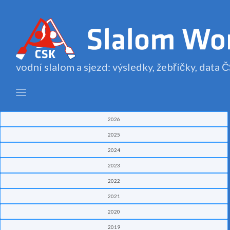
vodní slalom a sjezd: výsledky, žebříčky, data
2026
2025
2024
2023
2022
2021
2020
2019