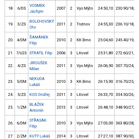
VOSMEK
18.
6/DS
2007
2
Vys.Mýto
24:50,10
230.90/18,3
Jáchym
BOLEHOVSKÝ
19.
3/ZS
2011
2
Trutnov
24:55,30
236.10/18,8
Oto
ŠAMÁNEK
20.
4/DM
2010
2
KK Brno
25:04,60
245.40/19,5
Filip
21.
7/U23
STRATIL Filip
2006
3
Litovel
25:31,80
272.60/21,6
JIROUŠEK
22.
4/ZS
2011
3
Vys.Mýto
26:06,90
307.70/24,4
Milan
NEKUDA
23.
5/DM
2010
3
KK Brno
26:15,90
316.70/25,2
Lukáš
24.
5/ZS
KOS Ondřej
2011
3
Litovel
26:33,70
334.50/26,6
BLAŽEK
25.
1/ZM
2013
3
Litovel
26:48,10
348.90/27,7
Antonín
STŘASÁK
26.
6/DM
2010
3
Vys.Mýto
27:03,00
363.80/28,9
Filip
27.
2/ZM
KUTÝ Lukáš
2014
3
Litovel
27:27,10
387.90/30,8