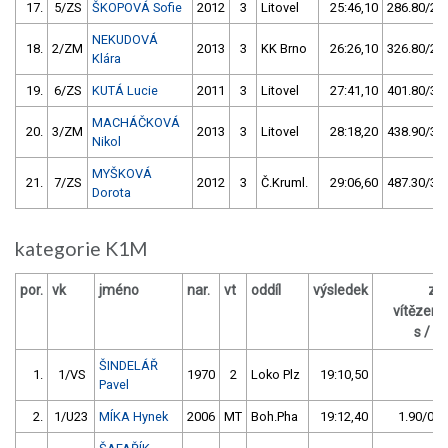
17.
5/ZS
ŠKOPOVÁ Sofie
2012
3
Litovel
25:46,10
286.80/22,
NEKUDOVÁ
18.
2/ZM
2013
3
KK Brno
26:26,10
326.80/26,
Klára
19.
6/ZS
KUTÁ Lucie
2011
3
Litovel
27:41,10
401.80/31,
MACHÁČKOVÁ
20.
3/ZM
2013
3
Litovel
28:18,20
438.90/34,
Nikol
MYŠKOVÁ
21.
7/ZS
2012
3
Č.Kruml.
29:06,60
487.30/38,
Dorota
kategorie K1M
por.
vk
jméno
nar.
vt
oddíl
výsledek
za
vítězem
s / %
ŠINDELÁŘ
1.
1/VS
1970
2
Loko Plz
19:10,50
Pavel
2.
1/U23
MÍKA Hynek
2006
MT
Boh.Pha
19:12,40
1.90/0,2