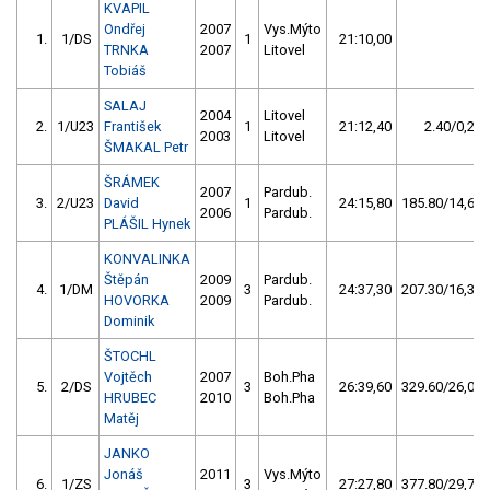
KVAPIL
Ondřej
2007
Vys.Mýto
1.
1/DS
1
21:10,00
TRNKA
2007
Litovel
Tobiáš
SALAJ
2004
Litovel
2.
1/U23
František
1
21:12,40
2.40/0,2
2003
Litovel
ŠMAKAL Petr
ŠRÁMEK
2007
Pardub.
3.
2/U23
David
1
24:15,80
185.80/14,6
2006
Pardub.
PLÁŠIL Hynek
KONVALINKA
Štěpán
2009
Pardub.
4.
1/DM
3
24:37,30
207.30/16,3
HOVORKA
2009
Pardub.
Dominik
ŠTOCHL
Vojtěch
2007
Boh.Pha
5.
2/DS
3
26:39,60
329.60/26,0
HRUBEC
2010
Boh.Pha
Matěj
JANKO
Jonáš
2011
Vys.Mýto
6.
1/ZS
3
27:27,80
377.80/29,7