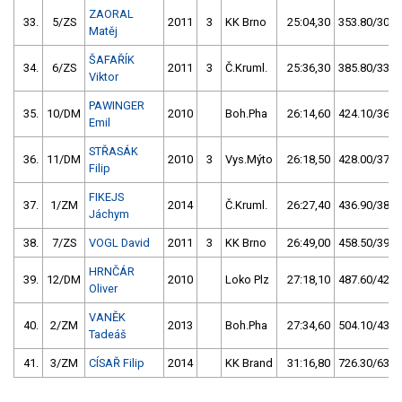
ZAORAL
33.
5/ZS
2011
3
KK Brno
25:04,30
353.80/30,8
Matěj
ŠAFAŘÍK
34.
6/ZS
2011
3
Č.Kruml.
25:36,30
385.80/33,5
Viktor
PAWINGER
35.
10/DM
2010
Boh.Pha
26:14,60
424.10/36,9
Emil
STŘASÁK
36.
11/DM
2010
3
Vys.Mýto
26:18,50
428.00/37,2
Filip
FIKEJS
37.
1/ZM
2014
Č.Kruml.
26:27,40
436.90/38,0
Jáchym
38.
7/ZS
VOGL David
2011
3
KK Brno
26:49,00
458.50/39,9
HRNČÁR
39.
12/DM
2010
Loko Plz
27:18,10
487.60/42,4
Oliver
VANĚK
40.
2/ZM
2013
Boh.Pha
27:34,60
504.10/43,8
Tadeáš
41.
3/ZM
CÍSAŘ Filip
2014
KK Brand
31:16,80
726.30/63,1