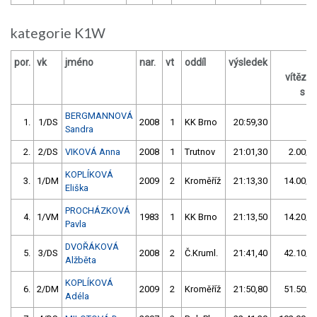
kategorie K1W
por.
vk
jméno
nar.
vt
oddíl
výsledek
z
vítěze
s / 
BERGMANNOVÁ
1.
1/DS
2008
1
KK Brno
20:59,30
Sandra
2.
2/DS
VIKOVÁ Anna
2008
1
Trutnov
21:01,30
2.00/0
KOPLÍKOVÁ
3.
1/DM
2009
2
Kroměříž
21:13,30
14.00/1
Eliška
PROCHÁZKOVÁ
4.
1/VM
1983
1
KK Brno
21:13,50
14.20/1
Pavla
DVOŘÁKOVÁ
5.
3/DS
2008
2
Č.Kruml.
21:41,40
42.10/3
Alžběta
KOPLÍKOVÁ
6.
2/DM
2009
2
Kroměříž
21:50,80
51.50/4
Adéla