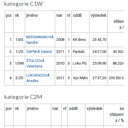
kategorie C1W
por.
vk
jméno
nar.
vt
oddíl
výsledek
za
vítězem
s / %
BERGMANNOVÁ
1.
1/DS
2008
1
KK Brno
23:43,70
Sandra
2.
1/ZS
ČAPSKÁ Valerie
2011
1
Pardub.
24:27,00
43.30/3,0
ŠTULCOVÁ
3.
1/DM
2010
3
Loko Plz
25:09,90
86.20/6,1
Valentýna
LOKVENCOVÁ
4.
2/ZS
2011
3
Vys.Mýto
27:37,20
233.50/16,4
Anežka
kategorie C2M
por.
vk
jméno
nar.
vt
oddíl
výsledek
za
vítězem
s / %