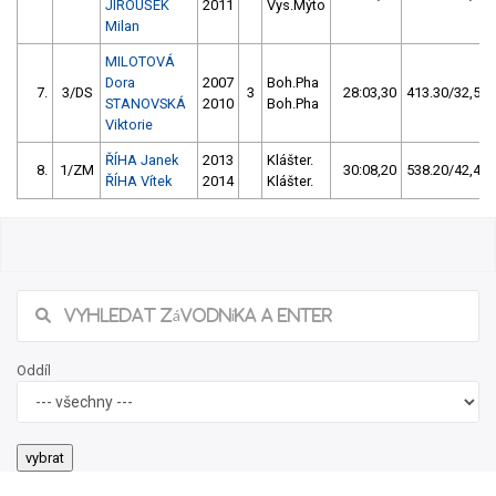
JIROUŠEK
2011
Vys.Mýto
Milan
MILOTOVÁ
Dora
2007
Boh.Pha
7.
3/DS
3
28:03,30
413.30/32,5
STANOVSKÁ
2010
Boh.Pha
Viktorie
ŘÍHA Janek
2013
Klášter.
8.
1/ZM
30:08,20
538.20/42,4
ŘÍHA Vítek
2014
Klášter.
Oddíl