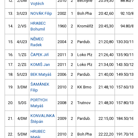
12.
2/DM
2010
2
Bechyně
20:39,30
88.80/7,7
Vojtěch
13.
3/U23
NOVÁK Filip
2002
1
Boh.Pha
20:42,60
92.10/8,0
HRABEC
14.
2/VS
1960
2
Kroměříž
20:45,30
94.80/8,2
Bohumil
NĚMEC
15.
4/U23
2004
2
Pardub.
21:20,80
130.30/11,3
Radek
16.
1/ZS
ČAPEK Jiří
2011
3
Loko Plz
21:26,40
135.90/11,8
17.
2/ZS
KOMIŠ Jan
2011
2
Loko Plz
21:34,00
143.50/12,5
18.
5/U23
BEK Matyáš
2006
2
Pardub.
21:40,00
149.50/13,0
ŠAMÁNEK
19.
3/DM
2010
2
KK Brno
21:48,10
157.60/13,7
Filip
PORTYCH
20.
5/DS
2008
2
Trutnov
21:48,30
157.80/13,7
Matyáš
KONVALINKA
21.
4/DM
2009
2
Pardub.
22:15,00
184.50/16,0
Štěpán
HRUBEC
22.
5/DM
2010
2
Boh.Pha
22:22,20
191.70/16,7
Matěj