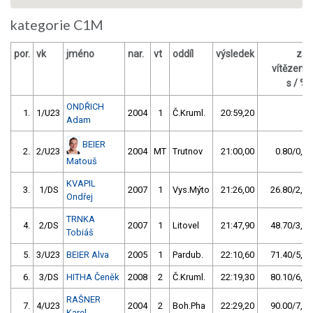
kategorie C1M
por.
vk
jméno
nar.
vt
oddíl
výsledek
za
vítězem
s / %
ONDŘICH
1.
1/U23
2004
1
Č.Kruml.
20:59,20
Adam
BEIER
2.
2/U23
2004
MT
Trutnov
21:00,00
0.80/0,1
Matouš
KVAPIL
3.
1/DS
2007
1
Vys.Mýto
21:26,00
26.80/2,1
Ondřej
TRNKA
4.
2/DS
2007
1
Litovel
21:47,90
48.70/3,9
Tobiáš
5.
3/U23
BEIER Alva
2005
1
Pardub.
22:10,60
71.40/5,7
6.
3/DS
HITHA Čeněk
2008
2
Č.Kruml.
22:19,30
80.10/6,4
RAŠNER
7.
4/U23
2004
2
Boh.Pha
22:29,20
90.00/7,1
Karel