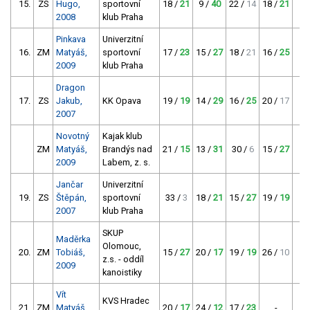
15.
ZS
Hugo,
sportovní
18 /
21
9 /
40
22 /
14
18 /
21
2008
klub Praha
Pinkava
Univerzitní
16.
ZM
Matyáš,
sportovní
17 /
23
15 /
27
18 /
21
16 /
25
2009
klub Praha
Dragon
17.
ZS
Jakub,
KK Opava
19 /
19
14 /
29
16 /
25
20 /
17
2007
Novotný
Kajak klub
ZM
Matyáš,
Brandýs nad
21 /
15
13 /
31
30 /
6
15 /
27
2009
Labem, z. s.
Jančar
Univerzitní
19.
ZS
Štěpán,
sportovní
33 /
3
18 /
21
15 /
27
19 /
19
2007
klub Praha
SKUP
Maděrka
Olomouc,
20.
ZM
Tobiáš,
15 /
27
20 /
17
19 /
19
26 /
10
z.s. - oddíl
2009
kanoistiky
Vít
KVS Hradec
21.
ZM
Matyáš,
20 /
17
24 /
12
17 /
23
-