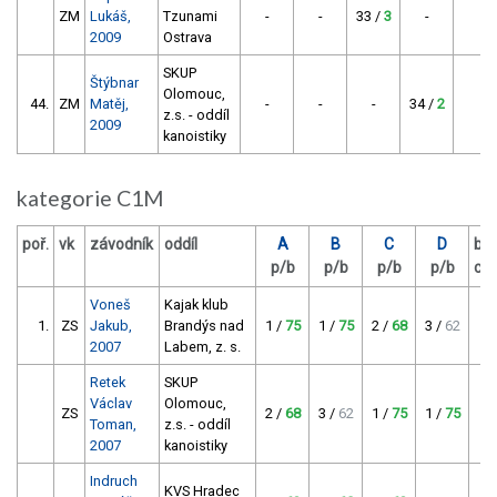
ZM
Lukáš,
Tzunami
-
-
33 /
3
-
3
2009
Ostrava
SKUP
Štýbnar
Olomouc,
44.
ZM
Matěj,
-
-
-
34 /
2
2
z.s. - oddíl
2009
kanoistiky
kategorie C1M
poř.
vk
závodník
oddíl
A
B
C
D
bo
p/b
p/b
p/b
p/b
ce
Voneš
Kajak klub
1.
ZS
Jakub,
Brandýs nad
1 /
75
1 /
75
2 /
68
3 /
62
2
2007
Labem, z. s.
Retek
SKUP
Václav
Olomouc,
ZS
2 /
68
3 /
62
1 /
75
1 /
75
2
Toman,
z.s. - oddíl
2007
kanoistiky
Indruch
KVS Hradec