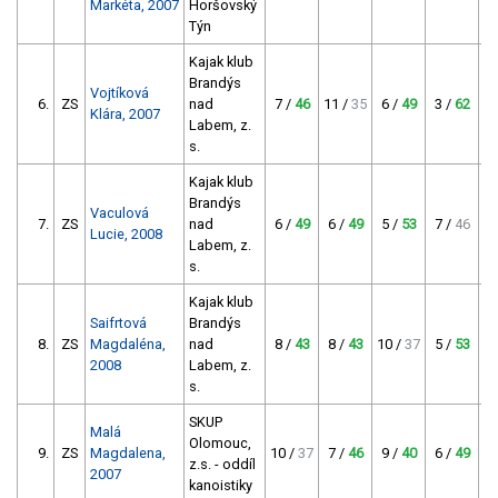
Markéta, 2007
Horšovský
Týn
Kajak klub
Brandýs
Vojtíková
6.
ZS
nad
7 /
46
11 /
35
6 /
49
3 /
62
Klára, 2007
Labem, z.
s.
Kajak klub
Brandýs
Vaculová
7.
ZS
nad
6 /
49
6 /
49
5 /
53
7 /
46
Lucie, 2008
Labem, z.
s.
Kajak klub
Saifrtová
Brandýs
8.
ZS
Magdaléna,
nad
8 /
43
8 /
43
10 /
37
5 /
53
2008
Labem, z.
s.
SKUP
Malá
Olomouc,
9.
ZS
Magdalena,
10 /
37
7 /
46
9 /
40
6 /
49
z.s. - oddíl
2007
kanoistiky