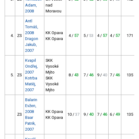
Adam,
nad
2008
Moravou
Antl
Tomáš,
2008
KK Opava
4.
ZS
4 /
57
5 /
53
4 /
57
4 /
57
171
Dragon
KK Opava
Jakub,
2007
Kvapil
SKK
Ondřej,
Vysoké
2007
Mýto
5.
ZS
8 /
43
7 /
46
9 /
40
7 /
46
135
Kotrba
SKK
Matěj,
Vysoké
2007
Mýto
Balarin
Evžen,
2008
KK Opava
ZS
10 /
37
9 /
40
7 /
46
6 /
49
135
Baar
KK Opava
Patrik,
2007