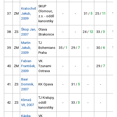
SKUP
Kratochvíl
Olomouc,
37.
ZM
Jakub,
-
-
31 /
5
25 /
11
16
z.s. - oddíl
2009
kanoistiky
Škop Jan,
Otava
38.
ZS
-
-
24 /
12
33 /
3
15
2007
Strakonice
Martin
TJ
39.
ZM
Jakub,
Bohemians
35 /
1
29 /
7
-
30 /
6
14
2009
Praha
Fabian
VK
40.
ZM
František,
Tzunami
-
-
-
29 /
7
7
2009
Ostrava
Baar
41.
ZS
Dominik,
KK Opava
-
31 /
5
-
-
5
2007
TJ Kralupy,
Klimeš
42.
ZS
oddíl
-
33 /
3
-
-
3
Vít, 2007
kanoistiky
Kápka
VK