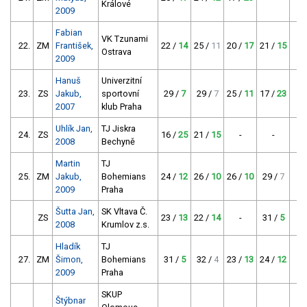
Králové
2009
Fabian
VK Tzunami
22.
ZM
František,
22 /
14
25 /
11
20 /
17
21 /
15
Ostrava
2009
Hanuš
Univerzitní
23.
ZS
Jakub,
sportovní
29 /
7
29 /
7
25 /
11
17 /
23
2007
klub Praha
Uhlík Jan,
TJ Jiskra
24.
ZS
16 /
25
21 /
15
-
-
2008
Bechyně
Martin
TJ
25.
ZM
Jakub,
Bohemians
24 /
12
26 /
10
26 /
10
29 /
7
2009
Praha
Šutta Jan,
SK Vltava Č.
ZS
23 /
13
22 /
14
-
31 /
5
2008
Krumlov z.s.
Hladík
TJ
27.
ZM
Šimon,
Bohemians
31 /
5
32 /
4
23 /
13
24 /
12
2009
Praha
SKUP
Štýbnar