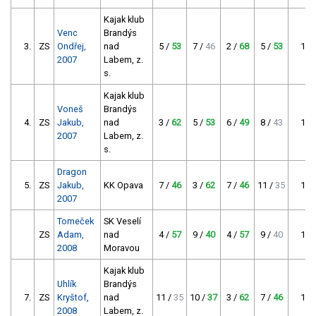
Kajak klub
Venc
Brandýs
3.
ZS
Ondřej,
nad
5 /
53
7 /
46
2 /
68
5 /
53
174
2007
Labem, z.
s.
Kajak klub
Voneš
Brandýs
4.
ZS
Jakub,
nad
3 /
62
5 /
53
6 /
49
8 /
43
164
2007
Labem, z.
s.
Dragon
5.
ZS
Jakub,
KK Opava
7 /
46
3 /
62
7 /
46
11 /
35
154
2007
Tomeček
SK Veselí
ZS
Adam,
nad
4 /
57
9 /
40
4 /
57
9 /
40
154
2008
Moravou
Kajak klub
Uhlík
Brandýs
7.
ZS
Kryštof,
nad
11 /
35
10 /
37
3 /
62
7 /
46
145
2008
Labem, z.