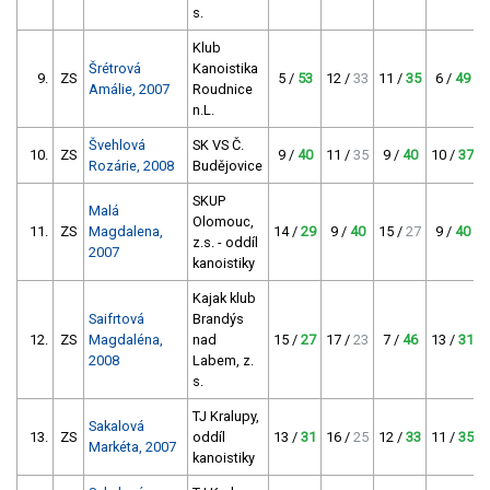
s.
Klub
Šrétrová
Kanoistika
9.
ZS
5 /
53
12 /
33
11 /
35
6 /
49
Amálie, 2007
Roudnice
n.L.
Švehlová
SK VS Č.
10.
ZS
9 /
40
11 /
35
9 /
40
10 /
37
Rozárie, 2008
Budějovice
SKUP
Malá
Olomouc,
11.
ZS
Magdalena,
14 /
29
9 /
40
15 /
27
9 /
40
z.s. - oddíl
2007
kanoistiky
Kajak klub
Saifrtová
Brandýs
12.
ZS
Magdaléna,
nad
15 /
27
17 /
23
7 /
46
13 /
31
2008
Labem, z.
s.
TJ Kralupy,
Sakalová
13.
ZS
oddíl
13 /
31
16 /
25
12 /
33
11 /
35
Markéta, 2007
kanoistiky