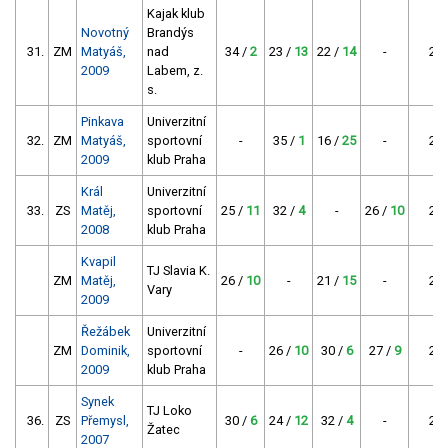
Kajak klub
Novotný
Brandýs
31.
ZM
Matyáš,
nad
34 /
2
23 /
13
22 /
14
-
29
2009
Labem, z.
s.
Pinkava
Univerzitní
32.
ZM
Matyáš,
sportovní
-
35 /
1
16 /
25
-
26
2009
klub Praha
Král
Univerzitní
33.
ZS
Matěj,
sportovní
25 /
11
32 /
4
-
26 /
10
25
2008
klub Praha
Kvapil
TJ Slavia K.
ZM
Matěj,
26 /
10
-
21 /
15
-
25
Vary
2009
Řežábek
Univerzitní
ZM
Dominik,
sportovní
-
26 /
10
30 /
6
27 /
9
25
2009
klub Praha
Synek
TJ Loko
36.
ZS
Přemysl,
30 /
6
24 /
12
32 /
4
-
22
Žatec
2007