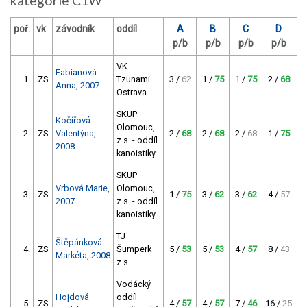
kategorie C1W
poř.
vk
závodník
oddíl
A
B
C
D
b
p/b
p/b
p/b
p/b
c
VK
Fabianová
1.
ZS
Tzunami
3 /
62
1 /
75
1 /
75
2 /
68
Anna, 2007
Ostrava
SKUP
Kočířová
Olomouc,
2.
ZS
Valentýna,
2 /
68
2 /
68
2 /
68
1 /
75
z.s. - oddíl
2008
kanoistiky
SKUP
Vrbová Marie,
Olomouc,
3.
ZS
1 /
75
3 /
62
3 /
62
4 /
57
2007
z.s. - oddíl
kanoistiky
TJ
Štěpánková
4.
ZS
Šumperk
5 /
53
5 /
53
4 /
57
8 /
43
Markéta, 2008
z.s.
Vodácký
Hojdová
oddíl
5.
ZS
4 /
57
4 /
57
7 /
46
16 /
25