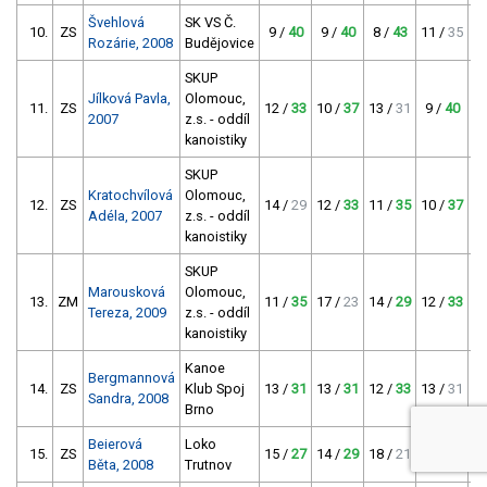
Švehlová
SK VS Č.
10.
ZS
9 /
40
9 /
40
8 /
43
11 /
35
Rozárie, 2008
Budějovice
SKUP
Jílková Pavla,
Olomouc,
11.
ZS
12 /
33
10 /
37
13 /
31
9 /
40
2007
z.s. - oddíl
kanoistiky
SKUP
Kratochvílová
Olomouc,
12.
ZS
14 /
29
12 /
33
11 /
35
10 /
37
Adéla, 2007
z.s. - oddíl
kanoistiky
SKUP
Marousková
Olomouc,
13.
ZM
11 /
35
17 /
23
14 /
29
12 /
33
Tereza, 2009
z.s. - oddíl
kanoistiky
Kanoe
Bergmannová
14.
ZS
Klub Spoj
13 /
31
13 /
31
12 /
33
13 /
31
Sandra, 2008
Brno
Beierová
Loko
15.
ZS
15 /
27
14 /
29
18 /
21
15 /
27
Běta, 2008
Trutnov