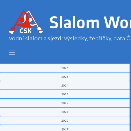
vodní slalom a sjezd: výsledky, žebříčky, data
2026
2025
2024
2023
2022
2021
2020
2019