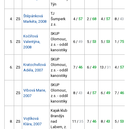
Týn
TJ
Štěpánková
4.
ZS
Šumperk
4 /
57
2 /
68
4 /
57
8 /
43
Markéta, 2008
z.s.
SKUP
Kočířová
Olomouc,
5.
ZS
Valentýna,
6 /
49
5 /
53
5 /
53
1 /
75
z.s. - oddíl
2008
kanoistiky
SKUP
Kratochvílová
Olomouc,
6.
ZS
7 /
46
6 /
49
13 /
31
4 /
57
Adéla, 2007
z.s. - oddíl
kanoistiky
SKUP
Vrbová Marie,
Olomouc,
ZS
8 /
43
4 /
57
6 /
49
7 /
46
2007
z.s. - oddíl
kanoistiky
Kajak klub
Brandýs
Vojtíková
8.
ZS
nad
11 /
35
7 /
46
8 /
43
5 /
53
Klára, 2007
Labem, z.