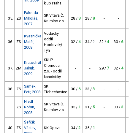
Vít, 2009
klub Praha
Palouda
SK Vltava Č.
35.
ZS
Mikoláš,
28 /
8
28 /
8
-
-
Krumlov z.s.
2007
Vodácký
Kvasnička
oddíl
36.
ZS
Matěj,
32 /
4
34 /
2
32 /
4
30 /
6
Horšovský
2008
Týn
SKUP
Kratochvíl
Olomouc,
37.
ZM
Jakub,
-
-
29 /
7
32 /
4
z.s. - oddíl
2009
kanoistiky
Samek
SK
38.
ZS
30 /
6
33 /
3
-
-
Petr, 2008
Třebechovice
Niedl
SK Vltava Č.
ZS
Robin,
35 /
1
31 /
5
-
33 /
3
Krumlov z.s.
2008
Šefčík
40.
ZS
Václav,
KK Opava
34 /
2
35 /
1
-
-