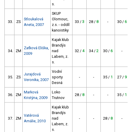
s.
SKUP
Stloukalová
Olomouc,
33.
ZS
33 /
3
28 /
8
-
30 /
6
Aneta, 2007
z.s. - oddíl
kanoistiky
Kajak klub
Brandýs
Zaťková Eliška,
34.
ZM
nad
32 /
4
34 /
2
30 /
6
-
2009
Labem, z.
s.
Vodní
Jurajdová
35.
ZS
sporty
-
-
35 /
1
27 /
9
Veronika, 2007
Desná
Marková
Loko
36.
ZM
28 /
8
-
-
35 /
1
Kristýna, 2009
Trutnov
Kajak klub
Brandýs
Vatěrová
37.
ZM
nad
-
-
28 /
8
-
Amálie, 2010
Labem, z.
s.