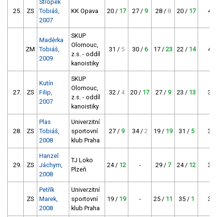
Stropek
25.
ZS
Tobiáš,
KK Opava
20 /
17
27 /
9
28 /
8
20 /
17
43
2007
SKUP
Maděrka
Olomouc,
ZM
Tobiáš,
31 /
5
30 /
6
17 /
23
22 /
14
43
z.s. - oddíl
2009
kanoistiky
SKUP
Kutín
Olomouc,
27.
ZS
Filip,
32 /
4
20 /
17
27 /
9
23 /
13
39
z.s. - oddíl
2007
kanoistiky
Plas
Univerzitní
28.
ZS
Tobiáš,
sportovní
27 /
9
34 /
2
19 /
19
31 /
5
33
2008
klub Praha
Hanzel
TJ Loko
29.
ZS
Jáchym,
24 /
12
-
29 /
7
24 /
12
31
Plzeň
2008
Petřík
Univerzitní
ZS
Marek,
sportovní
19 /
19
-
25 /
11
35 /
1
31
2008
klub Praha