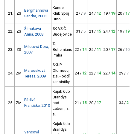
Kanoe
Bergmannová
21.
ZS
Klub Spoj
27 /
9
24 /
12
19 /
19
20 /
17
Sandra, 2008
Brno
Šimáková
SK VS Č.
22.
ZS
31 /
5
21 /
15
24 /
12
19 /
19
Anna, 2008
Budějovice
TJ
Milotová Dora,
23.
ZS
Bohemians
22 /
14
25 /
11
20 /
17
26 /
10
2007
Praha
SKUP
Marousková
Olomouc,
24.
ZM
24 /
12
22 /
14
22 /
14
29 /
7
Tereza, 2009
z.s. - oddíl
kanoistiky
Kajak klub
Brandýs
Pádivá
25.
ZM
nad
21 /
15
20 /
17
-
34 /
2
Františka, 2010
Labem, z.
s.
Kajak klub
Brandýs
Vencová