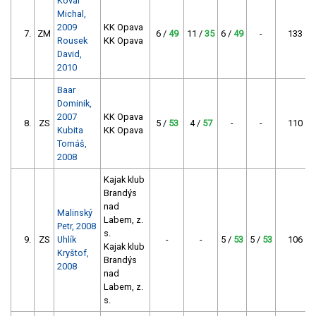
Kovář
Michal,
2009
KK Opava
7.
ZM
6 /
49
11 /
35
6 /
49
-
133
Rousek
KK Opava
David,
2010
Baar
Dominik,
2007
KK Opava
8.
ZS
5 /
53
4 /
57
-
-
110
Kubita
KK Opava
Tomáš,
2008
Kajak klub
Brandýs
nad
Malinský
Labem, z.
Petr, 2008
s.
9.
ZS
Uhlík
-
-
5 /
53
5 /
53
106
Kajak klub
Kryštof,
Brandýs
2008
nad
Labem, z.
s.