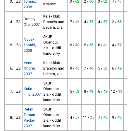
3.
ZS
Tomáš,
3 /
62
2 /
68
3 /
62
7 /
46
1
Králové
2008
Kajak klub
Bohatý
4.
ZS
Brandýs nad
7 /
46
4 /
57
4 /
57
2 /
68
1
Oto, 2007
Labem, z. s.
SKUP
Novák
Olomouc,
5.
ZS
Tobiáš,
6 /
49
5 /
53
8 /
43
4 /
57
1
z.s. - oddíl
2008
kanoistiky
Venc
Kajak klub
6.
ZS
Ondřej,
Brandýs nad
9 /
40
7 /
46
5 /
53
6 /
49
1
2007
Labem, z. s.
SKUP
Kutín
Olomouc,
7.
ZS
5 /
53
8 /
43
6 /
49
12 /
33
1
Filip, 2007
z.s. - oddíl
kanoistiky
Retek
SKUP
Toman
Olomouc,
8.
ZS
4 /
57
11 /
35
7 /
46
9 /
40
1
Václav,
z.s. - oddíl
2007
kanoistiky