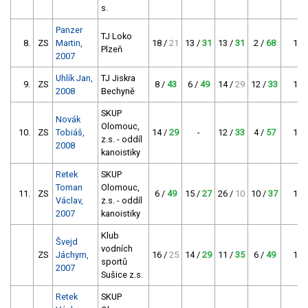
s.
Panzer
TJ Loko
8.
ZS
Martin,
18 /
21
13 /
31
13 /
31
2 /
68
130
Plzeň
2007
Uhlík Jan,
TJ Jiskra
9.
ZS
8 /
43
6 /
49
14 /
29
12 /
33
125
2008
Bechyně
SKUP
Novák
Olomouc,
10.
ZS
Tobiáš,
14 /
29
-
12 /
33
4 /
57
119
z.s. - oddíl
2008
kanoistiky
Retek
SKUP
Toman
Olomouc,
11.
ZS
6 /
49
15 /
27
26 /
10
10 /
37
113
Václav,
z.s. - oddíl
2007
kanoistiky
Klub
Švejd
vodních
ZS
Jáchym,
16 /
25
14 /
29
11 /
35
6 /
49
113
sportů
2007
Sušice z.s.
Retek
SKUP