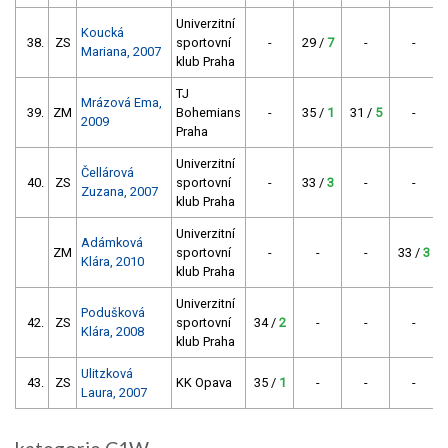
Univerzitní
Koucká
38.
ZS
sportovní
-
29 /
7
-
-
Mariana, 2007
klub Praha
TJ
Mrázová Ema,
39.
ZM
Bohemians
-
35 /
1
31 /
5
-
2009
Praha
Univerzitní
Čellárová
40.
ZS
sportovní
-
33 /
3
-
-
Zuzana, 2007
klub Praha
Univerzitní
Adámková
ZM
sportovní
-
-
-
33 /
3
Klára, 2010
klub Praha
Univerzitní
Podušková
42.
ZS
sportovní
34 /
2
-
-
-
Klára, 2008
klub Praha
Ulitzková
43.
ZS
KK Opava
35 /
1
-
-
-
Laura, 2007