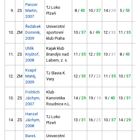
Panzer
TJ Loko
9.
ZS
Martin,
8 /
43
10 /
37
14 /
29
5 /
53
1
Plzeň
2007
Řežábek
Univerzitní
10.
ZM
Dominik,
sportovní
10 /
37
6 /
49
12 /
33
11 /
35
1
2009
klub Praha
Uhlík
Kajak klub
11.
ZS
Kryštof,
Brandýs nad
11 /
35
12 /
33
13 /
31
8 /
43
1
2008
Labem, z. s.
Kvapil
TJ Slavia K.
12.
ZM
Matěj,
12 /
33
17 /
23
11 /
35
10 /
37
1
Vary
2009
Fröhlich
Klub
13.
ZS
Jáchym,
Kanoistika
14 /
29
19 /
19
9 /
40
13 /
31
1
2007
Roudnice n.L.
Hanzel
TJ Loko
14.
ZS
Jáchym,
13 /
31
16 /
25
10 /
37
14 /
29
Plzeň
2008
Bareš
Univerzitní