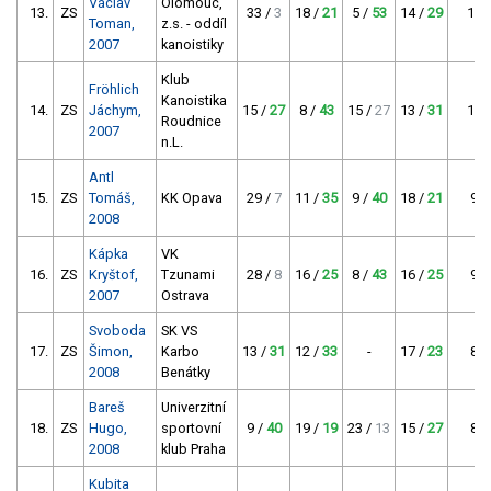
Václav
Olomouc,
13.
ZS
33 /
3
18 /
21
5 /
53
14 /
29
103
Toman,
z.s. - oddíl
2007
kanoistiky
Klub
Fröhlich
Kanoistika
14.
ZS
Jáchym,
15 /
27
8 /
43
15 /
27
13 /
31
101
Roudnice
2007
n.L.
Antl
15.
ZS
Tomáš,
KK Opava
29 /
7
11 /
35
9 /
40
18 /
21
96
2008
Kápka
VK
16.
ZS
Kryštof,
Tzunami
28 /
8
16 /
25
8 /
43
16 /
25
93
2007
Ostrava
Svoboda
SK VS
17.
ZS
Šimon,
Karbo
13 /
31
12 /
33
-
17 /
23
87
2008
Benátky
Bareš
Univerzitní
18.
ZS
Hugo,
sportovní
9 /
40
19 /
19
23 /
13
15 /
27
86
2008
klub Praha
Kubita