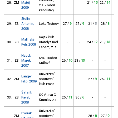
Olomouc,
28.
ZM
Matěj,
-
-
21 /
15
22 /
14
z.s. - oddíl
2009
kanoistiky
Stolín
29.
ZS
Antonín,
Loko Trutnov
27 /
9
27 /
9
31 /
5
28 /
8
2008
Kajak klub
Malinský
30.
ZS
Brandýs nad
-
-
24 /
12
23 /
13
Petr, 2008
Labem, z. s.
Hauck
KVS Hradec
31.
ZS
Marek,
26 /
10
23 /
13
-
-
Králové
2007
Univerzitní
Langer
32.
ZM
sportovní
-
-
27 /
9
25 /
11
Filip, 2009
klub Praha
Šafařík
SK Vltava Č.
33.
ZS
Pavel,
25 /
11
30 /
6
-
-
Krumlov z.s.
2008
Univerzitní
Dvořák
ZM
sportovní
-
-
28 /
8
27 /
9