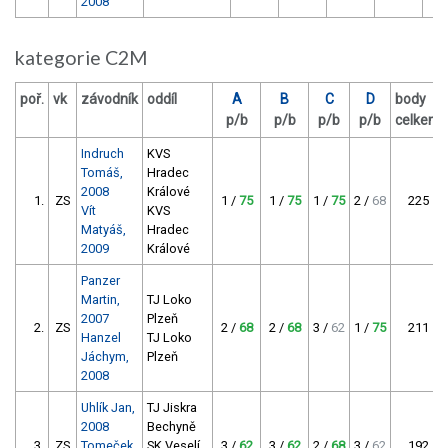
2008
kategorie C2M
poř.
vk
závodník
oddíl
A
B
C
D
body
p/b
p/b
p/b
p/b
celkem
Indruch
KVS
Tomáš,
Hradec
2008
Králové
1.
ZS
1 /
75
1 /
75
1 /
75
2 /
68
225
Vít
KVS
Matyáš,
Hradec
2009
Králové
Panzer
Martin,
TJ Loko
2007
Plzeň
2.
ZS
2 /
68
2 /
68
3 /
62
1 /
75
211
Hanzel
TJ Loko
Jáchym,
Plzeň
2008
Uhlík Jan,
TJ Jiskra
2008
Bechyně
3.
ZS
Tomeček
SK Veselí
3 /
62
3 /
62
2 /
68
3 /
62
192