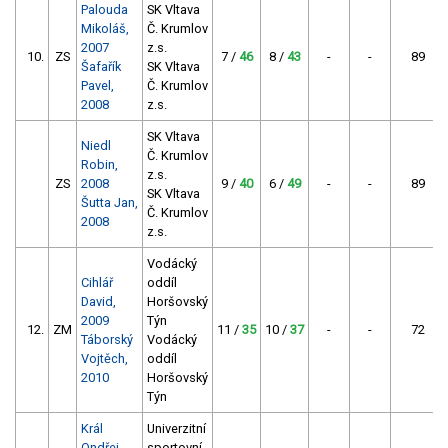
Palouda
SK Vltava
Mikoláš,
Č. Krumlov
2007
z.s.
10.
ZS
7 /
46
8 /
43
-
-
89
Šafařík
SK Vltava
Pavel,
Č. Krumlov
2008
z.s.
SK Vltava
Niedl
Č. Krumlov
Robin,
z.s.
ZS
2008
9 /
40
6 /
49
-
-
89
SK Vltava
Šutta Jan,
Č. Krumlov
2008
z.s.
Vodácký
Cihlář
oddíl
David,
Horšovský
2009
Týn
12.
ZM
11 /
35
10 /
37
-
-
72
Táborský
Vodácký
Vojtěch,
oddíl
2010
Horšovský
Týn
Král
Univerzitní
Ondřej,
sportovní