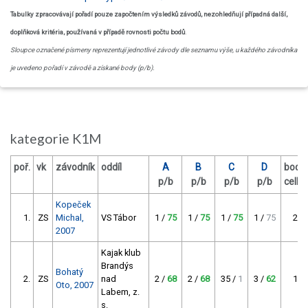
Tabulky zpracovávají pořadí pouze započtením výsledků závodů, nezohledňují případná další,
doplňková kritéria, používaná v případě rovnosti počtu bodů
.
Sloupce označené písmeny reprezentují jednotlivé závody dle seznamu výše, u každého závodníka
je uvedeno pořadí v závodě a získané body (p/b).
kategorie K1M
poř.
vk
závodník
oddíl
A
B
C
D
body
p/b
p/b
p/b
p/b
celk
Kopeček
1.
ZS
Michal,
VS Tábor
1 /
75
1 /
75
1 /
75
1 /
75
225
2007
Kajak klub
Brandýs
Bohatý
2.
ZS
nad
2 /
68
2 /
68
35 /
1
3 /
62
198
Oto, 2007
Labem, z.
s.