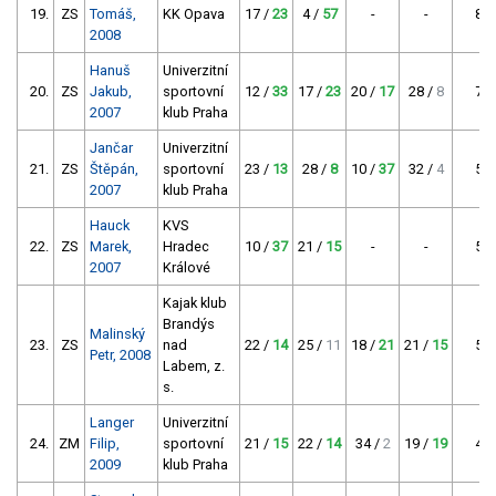
19.
ZS
Tomáš,
KK Opava
17 /
23
4 /
57
-
-
80
2008
Hanuš
Univerzitní
20.
ZS
Jakub,
sportovní
12 /
33
17 /
23
20 /
17
28 /
8
73
2007
klub Praha
Jančar
Univerzitní
21.
ZS
Štěpán,
sportovní
23 /
13
28 /
8
10 /
37
32 /
4
58
2007
klub Praha
Hauck
KVS
22.
ZS
Marek,
Hradec
10 /
37
21 /
15
-
-
52
2007
Králové
Kajak klub
Brandýs
Malinský
23.
ZS
nad
22 /
14
25 /
11
18 /
21
21 /
15
50
Petr, 2008
Labem, z.
s.
Langer
Univerzitní
24.
ZM
Filip,
sportovní
21 /
15
22 /
14
34 /
2
19 /
19
48
2009
klub Praha