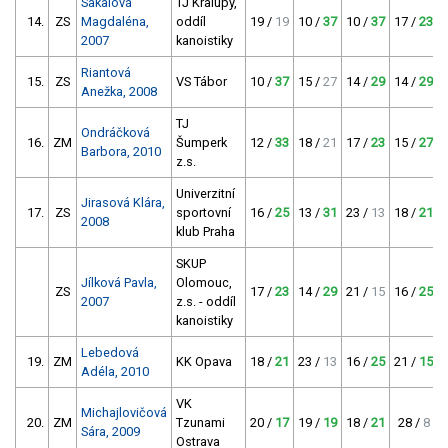
Sakalová
TJ Kralupy,
14.
ZS
Magdaléna,
oddíl
19 /
19
10 /
37
10 /
37
17 /
23
2007
kanoistiky
Riantová
15.
ZS
VS Tábor
10 /
37
15 /
27
14 /
29
14 /
29
Anežka, 2008
TJ
Ondráčková
16.
ZM
Šumperk
12 /
33
18 /
21
17 /
23
15 /
27
Barbora, 2010
z.s.
Univerzitní
Jirasová Klára,
17.
ZS
sportovní
16 /
25
13 /
31
23 /
13
18 /
21
2008
klub Praha
SKUP
Jílková Pavla,
Olomouc,
ZS
17 /
23
14 /
29
21 /
15
16 /
25
2007
z.s. - oddíl
kanoistiky
Lebedová
19.
ZM
KK Opava
18 /
21
23 /
13
16 /
25
21 /
15
Adéla, 2010
VK
Michajlovičová
20.
ZM
Tzunami
20 /
17
19 /
19
18 /
21
28 /
8
Sára, 2009
Ostrava