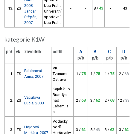
2008
klub Praha
13.
ZS
-
-
8 /
43
-
43
Jančar
Univerzitní
Štěpán,
sportovní
2007
klub Praha
kategorie K1W
poř.
vk
závodník
oddíl
A
B
C
D
p/b
p/b
p/b
p/b
VK
Fabianová
1.
ZS
Tzunami
1 /
75
1 /
75
1 /
75
2 /
68
Anna, 2007
Ostrava
Kajak klub
Brandýs
Vaculová
2.
ZS
nad
2 /
68
3 /
62
2 /
68
12 /
33
Lucie, 2008
Labem, z.
s.
Vodácký
Hojdová
oddíl
3.
ZS
3 /
62
8 /
43
3 /
62
3 /
62
Markéta, 2007
Horšovský