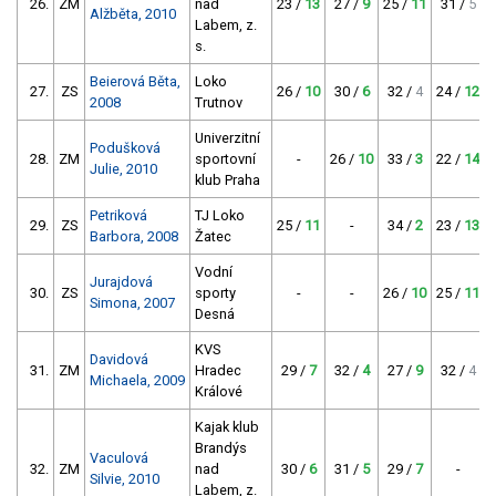
26.
ZM
nad
23 /
13
27 /
9
25 /
11
31 /
5
Alžběta, 2010
Labem, z.
s.
Beierová Běta,
Loko
27.
ZS
26 /
10
30 /
6
32 /
4
24 /
12
2008
Trutnov
Univerzitní
Podušková
28.
ZM
sportovní
-
26 /
10
33 /
3
22 /
14
Julie, 2010
klub Praha
Petriková
TJ Loko
29.
ZS
25 /
11
-
34 /
2
23 /
13
Barbora, 2008
Žatec
Vodní
Jurajdová
30.
ZS
sporty
-
-
26 /
10
25 /
11
Simona, 2007
Desná
KVS
Davidová
31.
ZM
Hradec
29 /
7
32 /
4
27 /
9
32 /
4
Michaela, 2009
Králové
Kajak klub
Brandýs
Vaculová
32.
ZM
nad
30 /
6
31 /
5
29 /
7
-
Silvie, 2010
Labem, z.