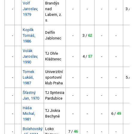
Volf
Brandýs
-
Jaroslav,
nad
-
-
-
-
3 /
6
1979
Labem, z.
s.
Koplík
Delfín
-
Tomáš,
-
3 /
62
-
-
-
Jablonec
1986
Volák
TJ Ohře
-
Jaroslav,
-
4 /
57
-
-
-
Klášterec
1990
Tomek
Univerzitní
-
Lukáš,
sportovní
-
-
-
-
5 /
5
1987
klub Praha
Šťastný
TJ Syntesia
-
-
-
-
-
-
Jan, 1970
Pardubice
Háša
TJ Jiskra
-
Michal,
-
-
-
6 /
49
-
Bechyně
1981
Bolehovský
Loko
-
7 /
46
-
-
-
-