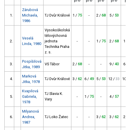
p/b
p/b
p/b
p/b
p/
Zárubová
1.
Michaela,
TJ Dvůr Králové
1 /
75
-
2 /
68
5 /
53
-
1986
Vysokoškolská
tělovýchovná
Veselá
2.
jednota
-
-
1 /
75
2 /
68
1 /
Linda, 1980
Technika Praha
z. s.
Pospíšilová
3.
VS Tábor
2 /
68
-
-
9 /
40
6 /
Jitka, 1989
Marková
4.
TJ Dvůr Králové
3 /
62
6 /
49
5 /
53
12 /
33
10 /
Jitka, 1978
Kvapilová
TJ Slavia K.
5.
Gabriela,
-
1 /
75
-
4 /
57
-
Vary
1978
Milyanová
6.
Andrea,
TJ Loko Žatec
-
-
3 /
62
3 /
62
2 /
1987