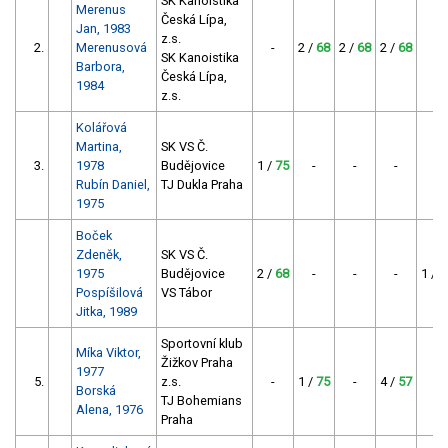
SK Kanoistika
Merenus
Česká Lípa,
Jan, 1983
z.s.
2.
Merenusová
-
2 /
68
2 /
68
2 /
68
-
SK Kanoistika
Barbora,
Česká Lípa,
1984
z.s.
Kolářová
Martina,
SK VS Č.
3.
1978
Budějovice
1 /
75
-
-
-
-
Rubín Daniel,
TJ Dukla Praha
1975
Boček
Zdeněk,
SK VS Č.
1975
Budějovice
2 /
68
-
-
-
1 /
7
Pospíšilová
VS Tábor
Jitka, 1989
Sportovní klub
Míka Viktor,
Žižkov Praha
1977
5.
z.s.
-
1 /
75
-
4 /
57
-
Borská
TJ Bohemians
Alena, 1976
Praha