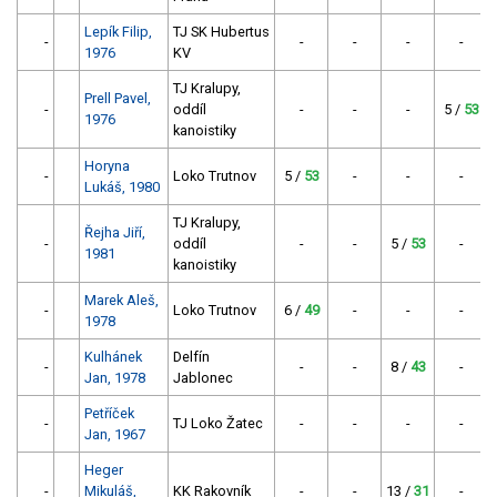
Lepík Filip,
TJ SK Hubertus
-
-
-
-
-
1976
KV
TJ Kralupy,
Prell Pavel,
-
oddíl
-
-
-
5 /
53
1976
kanoistiky
Horyna
-
Loko Trutnov
5 /
53
-
-
-
Lukáš, 1980
TJ Kralupy,
Řejha Jiří,
-
oddíl
-
-
5 /
53
-
1981
kanoistiky
Marek Aleš,
-
Loko Trutnov
6 /
49
-
-
-
1978
Kulhánek
Delfín
-
-
-
8 /
43
-
Jan, 1978
Jablonec
Petříček
-
TJ Loko Žatec
-
-
-
-
Jan, 1967
Heger
-
Mikuláš,
KK Rakovník
-
-
13 /
31
-