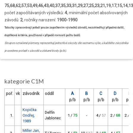
75,68,62,57,53,49,46,43,40,37,35,33,31,29,27,25,23,21,19,17,15,14,13,
počet započítávaných výsledků:
4
, minimální počet absolvovaných
závodů:
2
, ročníky narození:
1900-1990
Tabulky zpracovávají pořadí pouze započtením výsledků závodů, nezohledňují případná další,
doplňková kritéria, používaná v případě rovnosti počtu bodů
.
Sloupce označené písmeny reprezentují jednotlivé závody dle seznamu výše, u každého závodníka
je uvedeno pořadí v závodě a získané body (p/b).
kategorie C1M
poř.
vk
závodník
oddíl
A
B
C
D
E
p/b
p/b
p/b
p/b
p/b
Kopička
Delfín
1.
Ondřej,
1 /
75
-
4 /
57
2 /
68
2 /
6
Jablonec
1989
Miller Jan,