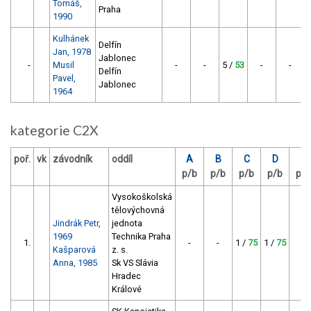
Tomáš,
Praha
1990
Kulhánek
Delfín
Jan, 1978
Jablonec
-
Musil
-
-
5 /
53
-
-
Delfín
Pavel,
Jablonec
1964
kategorie C2X
poř.
vk
závodník
oddíl
A
B
C
D
E
p/b
p/b
p/b
p/b
p/b
Vysokoškolská
tělovýchovná
Jindrák Petr,
jednota
1969
Technika Praha
1.
-
-
1 /
75
1 /
75
-
Kašparová
z. s.
Anna, 1985
Sk VS Slávia
Hradec
Králové