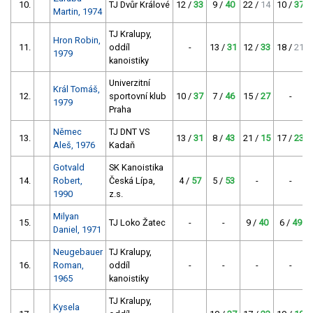
10.
TJ Dvůr Králové
12 /
33
9 /
40
22 /
14
10 /
37
Martin, 1974
TJ Kralupy,
Hron Robin,
11.
oddíl
-
13 /
31
12 /
33
18 /
21
1979
kanoistiky
Univerzitní
Král Tomáš,
12.
sportovní klub
10 /
37
7 /
46
15 /
27
-
1979
Praha
Němec
TJ DNT VS
13.
13 /
31
8 /
43
21 /
15
17 /
23
Aleš, 1976
Kadaň
Gotvald
SK Kanoistika
14.
Robert,
Česká Lípa,
4 /
57
5 /
53
-
-
1990
z.s.
Milyan
15.
TJ Loko Žatec
-
-
9 /
40
6 /
49
Daniel, 1971
Neugebauer
TJ Kralupy,
16.
Roman,
oddíl
-
-
-
-
1965
kanoistiky
TJ Kralupy,
Kysela