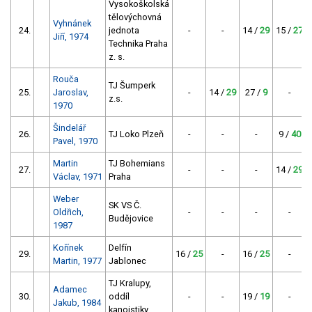
Vysokoškolská
tělovýchovná
Vyhnánek
24.
jednota
-
-
14 /
29
15 /
27
Jiří, 1974
Technika Praha
z. s.
Rouča
TJ Šumperk
25.
Jaroslav,
-
14 /
29
27 /
9
-
z.s.
1970
Šindelář
26.
TJ Loko Plzeň
-
-
-
9 /
40
Pavel, 1970
Martin
TJ Bohemians
27.
-
-
-
14 /
29
Václav, 1971
Praha
Weber
SK VS Č.
Oldřich,
-
-
-
-
Budějovice
1987
Kořínek
Delfín
29.
16 /
25
-
16 /
25
-
Martin, 1977
Jablonec
TJ Kralupy,
Adamec
30.
oddíl
-
-
19 /
19
-
Jakub, 1984
kanoistiky