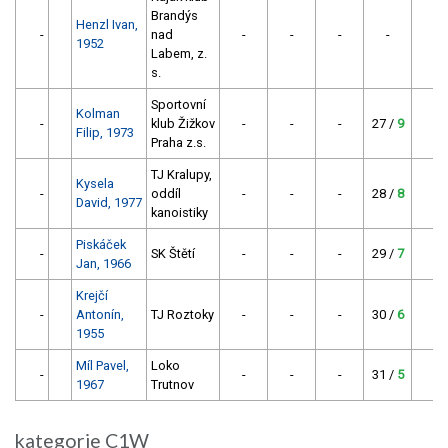
Brandýs
Henzl Ivan,
-
nad
-
-
-
-
-
1952
Labem, z.
s.
Sportovní
Kolman
-
klub Žižkov
-
-
-
27 /
9
-
Filip, 1973
Praha z.s.
TJ Kralupy,
Kysela
-
oddíl
-
-
-
28 /
8
-
David, 1977
kanoistiky
Piskáček
-
SK Štětí
-
-
-
29 /
7
-
Jan, 1966
Krejčí
-
Antonín,
TJ Roztoky
-
-
-
30 /
6
-
1955
Míl Pavel,
Loko
-
-
-
-
31 /
5
-
1967
Trutnov
kategorie C1W