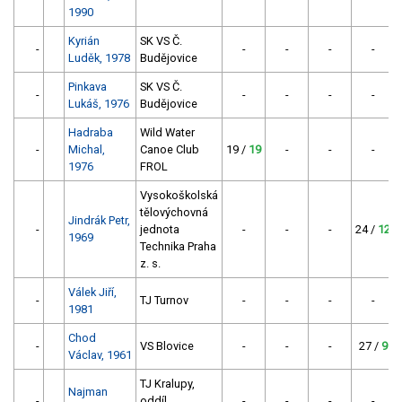
1990
Kyrián
SK VS Č.
-
-
-
-
-
Luděk, 1978
Budějovice
Pinkava
SK VS Č.
-
-
-
-
-
Lukáš, 1976
Budějovice
Hadraba
Wild Water
-
Michal,
Canoe Club
19 /
19
-
-
-
1976
FROL
Vysokoškolská
tělovýchovná
Jindrák Petr,
-
jednota
-
-
-
24 /
12
1969
Technika Praha
z. s.
Válek Jiří,
-
TJ Turnov
-
-
-
-
1981
Chod
-
VS Blovice
-
-
-
27 /
9
Václav, 1961
TJ Kralupy,
Najman
-
oddíl
-
-
-
-