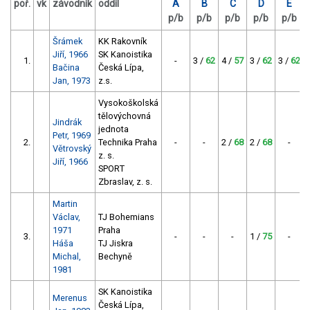
poř.
vk
závodník
oddíl
A
B
C
D
E
p/b
p/b
p/b
p/b
p/b
Šrámek
KK Rakovník
Jiří, 1966
SK Kanoistika
1.
-
3 /
62
4 /
57
3 /
62
3 /
62
Bačina
Česká Lípa,
Jan, 1973
z.s.
Vysokoškolská
tělovýchovná
Jindrák
jednota
Petr, 1969
2.
Technika Praha
-
-
2 /
68
2 /
68
-
Větrovský
z. s.
Jiří, 1966
SPORT
Zbraslav, z. s.
Martin
Václav,
TJ Bohemians
1971
Praha
3.
-
-
-
1 /
75
-
Háša
TJ Jiskra
Michal,
Bechyně
1981
SK Kanoistika
Merenus
Česká Lípa,