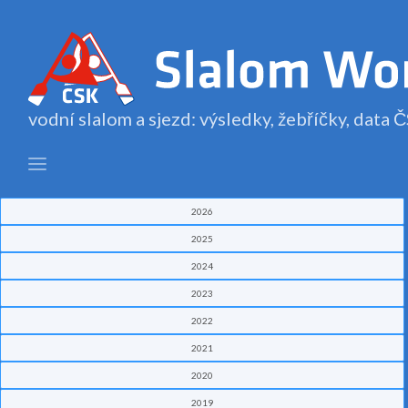
vodní slalom a sjezd: výsledky, žebříčky, data
2026
2025
2024
2023
2022
2021
2020
2019