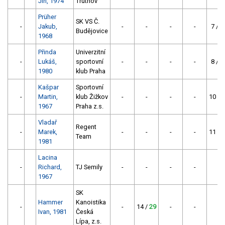
Jiří, 1974
Trutnov
Prüher
SK VS Č.
-
Jakub,
-
-
-
-
7 /
4
Budějovice
1968
Přinda
Univerzitní
-
Lukáš,
sportovní
-
-
-
-
8 /
4
1980
klub Praha
Kašpar
Sportovní
-
Martin,
klub Žižkov
-
-
-
-
10 /
3
1967
Praha z.s.
Vladař
Regent
-
Marek,
-
-
-
-
11 /
3
Team
1981
Lacina
-
Richard,
TJ Semily
-
-
-
-
-
1967
SK
Hammer
Kanoistika
-
-
14 /
29
-
-
-
Ivan, 1981
Česká
Lípa, z.s.