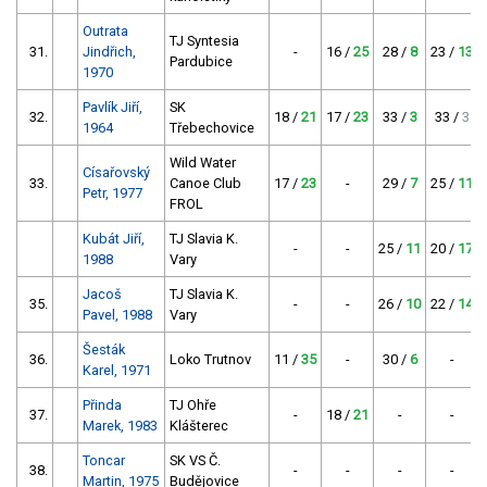
Outrata
TJ Syntesia
31.
Jindřich,
-
16 /
25
28 /
8
23 /
13
Pardubice
1970
Pavlík Jiří,
SK
32.
18 /
21
17 /
23
33 /
3
33 /
3
1964
Třebechovice
Wild Water
Císařovský
33.
Canoe Club
17 /
23
-
29 /
7
25 /
11
Petr, 1977
FROL
Kubát Jiří,
TJ Slavia K.
-
-
25 /
11
20 /
17
1988
Vary
Jacoš
TJ Slavia K.
35.
-
-
26 /
10
22 /
14
Pavel, 1988
Vary
Šesták
36.
Loko Trutnov
11 /
35
-
30 /
6
-
Karel, 1971
Přinda
TJ Ohře
37.
-
18 /
21
-
-
Marek, 1983
Klášterec
Toncar
SK VS Č.
38.
-
-
-
-
Martin, 1975
Budějovice