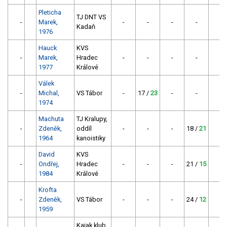
Pleticha
TJ DNT VS
-
Marek,
-
-
-
-
-
Kadaň
1976
Hauck
KVS
-
Marek,
Hradec
-
-
-
-
-
1977
Králové
Válek
-
Michal,
VS Tábor
-
17 /
23
-
-
-
1974
Machuta
TJ Kralupy,
-
Zdeněk,
oddíl
-
-
-
18 /
21
-
1964
kanoistiky
David
KVS
-
Ondřej,
Hradec
-
-
-
21 /
15
-
1984
Králové
Krofta
-
Zdeněk,
VS Tábor
-
-
-
24 /
12
-
1959
Kajak klub