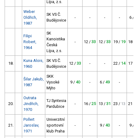
Lípa, z.s.
Weber
SK VS Č.
Oldřich,
-
-
-
-
6 /
4
Budějovice
1987
SK
Filipi
Kanoistika
Robert,
-
12 /
33
12 /
33
19 /
19
18 /
2
Česká
1964
Lípa, z.s.
Kuna Alois,
SK VS Č.
18.
12 /
33
-
-
22 /
14
17 /
2
1960
Budějovice
SKK
Šilar Jakub,
Vysoké
9 /
40
-
6 /
49
-
-
1987
Mýto
Outrata
TJ Syntesia
20.
Jindřich,
-
16 /
25
13 /
31
23 /
13
21 /
1
Pardubice
1970
Pollert
Univerzitní
21.
Jaroslav,
sportovní
-
-
9 /
40
-
9 /
4
1971
klub Praha