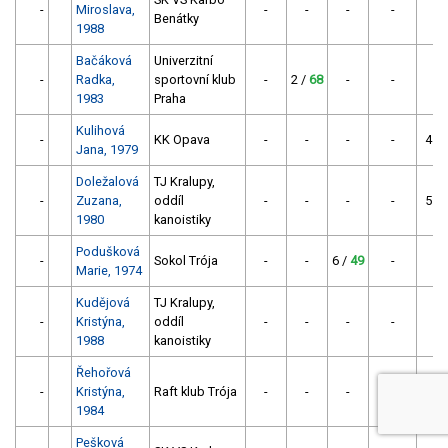
-
Miroslava,
-
-
-
-
-
Benátky
1988
Bačáková
Univerzitní
-
Radka,
sportovní klub
-
2 /
68
-
-
-
1983
Praha
Kulihová
-
KK Opava
-
-
-
-
4 /
Jana, 1979
Doležalová
TJ Kralupy,
-
Zuzana,
oddíl
-
-
-
-
5 /
1980
kanoistiky
Podušková
-
Sokol Trója
-
-
6 /
49
-
-
Marie, 1974
Kudějová
TJ Kralupy,
-
Kristýna,
oddíl
-
-
-
-
-
1988
kanoistiky
Řehořová
-
Kristýna,
Raft klub Trója
-
-
-
-
7 /
1984
Pešková