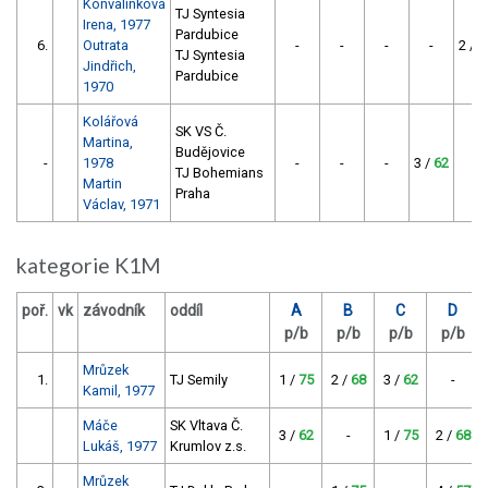
Konvalinková
TJ Syntesia
Irena, 1977
Pardubice
6.
Outrata
-
-
-
-
2 /
6
TJ Syntesia
Jindřich,
Pardubice
1970
Kolářová
SK VS Č.
Martina,
Budějovice
-
1978
-
-
-
3 /
62
-
TJ Bohemians
Martin
Praha
Václav, 1971
kategorie K1M
poř.
vk
závodník
oddíl
A
B
C
D
p/b
p/b
p/b
p/b
Mrůzek
1.
TJ Semily
1 /
75
2 /
68
3 /
62
-
Kamil, 1977
Máče
SK Vltava Č.
3 /
62
-
1 /
75
2 /
68
Lukáš, 1977
Krumlov z.s.
Mrůzek