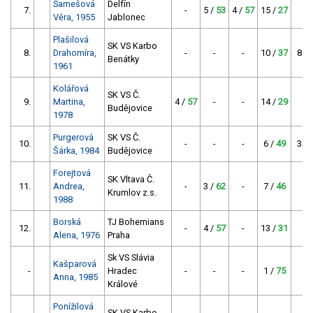
Samešová
Delfín
7.
-
5 /
53
4 /
57
15 /
27
-
Věra, 1955
Jablonec
Plašilová
SK VS Karbo
8.
Drahomíra,
-
-
-
10 /
37
8 /
Benátky
1961
Kolářová
SK VS Č.
9.
Martina,
4 /
57
-
-
14 /
29
-
Budějovice
1978
Purgerová
SK VS Č.
10.
-
-
-
6 /
49
3 /
Šárka, 1984
Budějovice
Forejtová
SK Vltava Č.
11.
Andrea,
-
3 /
62
-
7 /
46
-
Krumlov z.s.
1988
Borská
TJ Bohemians
12.
-
4 /
57
-
13 /
31
-
Alena, 1976
Praha
Sk VS Slávia
Kašparová
-
Hradec
-
-
-
1 /
75
-
Anna, 1985
Králové
Ponížilová
SK VS Karbo