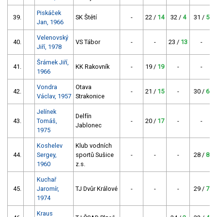
Piskáček
39.
SK Štětí
-
22 /
14
32 /
4
31 /
5
Jan, 1966
Velenovský
40.
VS Tábor
-
-
23 /
13
-
Jiří, 1978
Šrámek Jiří,
41.
KK Rakovník
-
19 /
19
-
-
1966
Vondra
Otava
42.
-
21 /
15
-
30 /
6
Václav, 1957
Strakonice
Jelínek
Delfín
43.
Tomáš,
-
20 /
17
-
-
Jablonec
1975
Koshelev
Klub vodních
44.
Sergey,
sportů Sušice
-
-
-
28 /
8
1960
z.s.
Kuchař
45.
Jaromír,
TJ Dvůr Králové
-
-
-
29 /
7
1974
Kraus