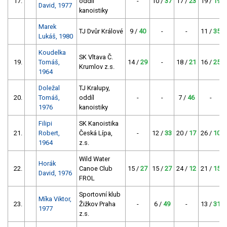
17.
oddíl
-
10 /
37
17 /
23
19 /
19
David, 1977
kanoistiky
Marek
TJ Dvůr Králové
9 /
40
-
-
11 /
35
Lukáš, 1980
Koudelka
SK Vltava Č.
19.
Tomáš,
14 /
29
-
18 /
21
16 /
25
Krumlov z.s.
1964
Doležal
TJ Kralupy,
20.
Tomáš,
oddíl
-
-
7 /
46
-
1976
kanoistiky
Filipi
SK Kanoistika
21.
Robert,
Česká Lípa,
-
12 /
33
20 /
17
26 /
10
1964
z.s.
Wild Water
Horák
22.
Canoe Club
15 /
27
15 /
27
24 /
12
21 /
15
David, 1976
FROL
Sportovní klub
Míka Viktor,
23.
Žižkov Praha
-
6 /
49
-
13 /
31
1977
z.s.