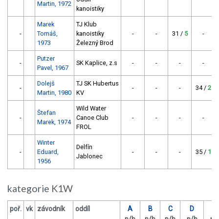
Martin, 1972
kanoistiky
Marek
TJ Klub
-
Tomáš,
kanoistiky
-
-
31 /
5
-
1973
Železný Brod
Putzer
-
SK Kaplice, z.s
-
-
-
-
Pavel, 1967
Dolejš
TJ SK Hubertus
-
-
-
-
34 /
2
Martin, 1980
KV
Wild Water
Štefan
-
Canoe Club
-
-
-
-
Marek, 1974
FROL
Winter
Delfín
-
Eduard,
-
-
-
35 /
1
Jablonec
1956
kategorie K1W
poř.
vk
závodník
oddíl
A
B
C
D
E