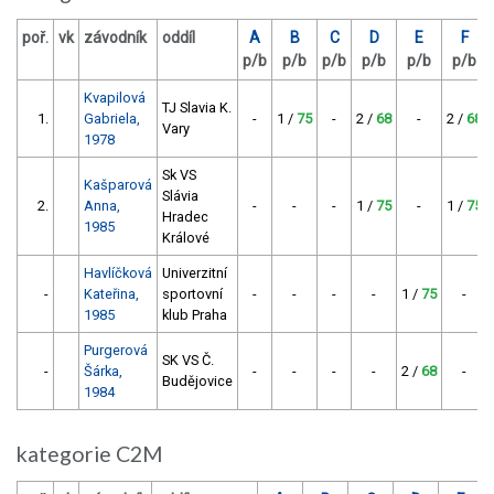
poř.
vk
závodník
oddíl
A
B
C
D
E
F
p/b
p/b
p/b
p/b
p/b
p/b
Kvapilová
TJ Slavia K.
1.
Gabriela,
-
1 /
75
-
2 /
68
-
2 /
68
Vary
1978
Sk VS
Kašparová
Slávia
2.
Anna,
-
-
-
1 /
75
-
1 /
75
Hradec
1985
Králové
Havlíčková
Univerzitní
-
Kateřina,
sportovní
-
-
-
-
1 /
75
-
1985
klub Praha
Purgerová
SK VS Č.
-
Šárka,
-
-
-
-
2 /
68
-
Budějovice
1984
kategorie C2M