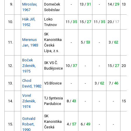
9.
Miroslav,
Domeček
-
13 /
31
-
14 /
29
13 /
3
1967
Soběslav
Hák Jiří,
Loko
10.
11 /
35
15 /
27
11 /
35
20 /
17
-
1952
Trutnov
SK
Merenus
Kanoistika
11.
-
5 /
53
-
3 /
62
-
Jan, 1983
Česká
Lípa, z.s.
Boček
SK VS Č.
12.
Zdeněk,
10 /
37
-
-
15 /
27
20 /
1
Budějovice
1975
Chod
13.
VS Blovice
-
-
3 /
62
7 /
46
-
David, 1982
Vorel
TJ Syntesia
14.
Zdeněk,
8 /
43
-
-
-
15 /
2
Pardubice
1974
SK
Gotvald
Kanoistika
15.
Robert,
4 /
57
6 /
49
-
-
-
Česká
1990