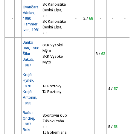
SK Kanoistika
Čvančara
Česká Lípa,
Václav,
z.s.
-
1980
-
2 /
68
-
-
-
SK Kanoistika
Hammer
Česká Lípa,
Ivan, 1981
z.s.
Janko
SKK Vysoké
Jan, 1986
Mýto
-
Šilar
-
-
3 /
62
-
-
SKK Vysoké
Jakub,
Mýto
1987
Krejčí
Hynek,
1978
TJ Roztoky
-
-
-
-
4 /
57
-
Krejčí
TJ Roztoky
Antonín,
1955
Bašus
Sportovní klub
Ondřej,
Žižkov Praha
1987
-
z.s.
-
-
-
5 /
53
-
Bokr
TJ Bohemians