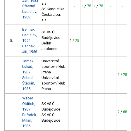
Jan, 1983
z.s.
Šťastný
-
1 /
75
1 /
75
-
-
SK Kanoistika
Ladislav,
Česká Lípa,
1983
z.s.
Benhák
SK VS Č.
Ladislav,
Budějovice
5.
1954
1 /
75
-
-
-
-
Delfín
Benhák
Jablonec
Jiří, 1956
Tomek
Univerzitní
Lukáš,
sportovní klub
1987
Praha
-
-
-
-
-
1 /
75
Sehnal
Univerzitní
Štěpán,
sportovní klub
1985
Praha
Weber
Oldřich,
SK VS Č.
1987
Budějovice
-
-
-
-
-
2 /
68
Pořádek
SK VS Č.
Milan,
Budějovice
1986