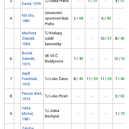
3.
TJ Dukla Praha
-
1 /
75
-
4 /
57
David, 1976
Univerzitní
Klír Oto,
4.
sportovní klub
2 /
68
-
6 /
49
-
1981
Praha
Machuta
TJ Kralupy,
Zdeněk,
oddíl
-
-
10 /
37
8 /
43
1964
kanoistiky
Boček
SK VS Č.
6.
Zdeněk,
7 /
46
-
-
12 /
33
Budějovice
1975
Sajdl
7.
František,
TJ Loko Žatec
8 /
43
11 /
35
11 /
35
7 /
46
1970
Panzer Aleš,
8.
TJ Loko Plzeň
-
-
-
3 /
62
1974
Háša
TJ Jiskra
9.
Michal,
-
-
-
1 /
75
Bechyně
1981
Záruba