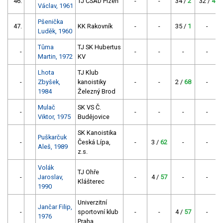
46.
TJ ČSAD Plzeň
-
-
34 /
2
32 /
4
Václav, 1961
Pšenička
47.
KK Rakovník
-
-
35 /
1
-
Luděk, 1960
Tůma
TJ SK Hubertus
-
-
-
-
-
Martin, 1972
KV
Lhota
TJ Klub
-
Zbyšek,
kanoistiky
-
-
2 /
68
-
1984
Železný Brod
Mulač
SK VS Č.
-
-
-
-
-
Viktor, 1975
Budějovice
SK Kanoistika
Puškarčuk
-
Česká Lípa,
-
3 /
62
-
-
Aleš, 1989
z.s.
Volák
TJ Ohře
-
Jaroslav,
-
4 /
57
-
-
Klášterec
1990
Univerzitní
Jančar Filip,
-
sportovní klub
-
-
4 /
57
-
1976
Praha