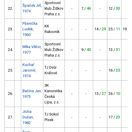
Sportovní
Špaček Jiří,
22.
klub Žižkov
-
7 /
46
-
12 /
33
-
1974
Praha z.s.
Pšenička
KK
23.
Luděk,
-
-
14 /
29
25 /
11
19 /
1
Rakovník
1960
Sportovní
Míka Viktor,
24.
klub Žižkov
-
9 /
40
-
13 /
31
-
1977
Praha z.s.
Kuchař
TJ Dvůr
25.
Jaromír,
-
-
-
16 /
25
-
Králové
1974
SK
Bačina Jan,
Kanoistika
26.
-
-
15 /
27
26 /
10
-
1973
Česká
Lípa, z.s.
Jícha
TJ Sokol
27.
Dušan,
-
-
-
17 /
23
-
Písek
1982