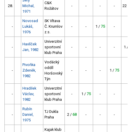
Šerý
C&K
28.
Michal,
-
-
-
-
22 /
1
Rožátov
1971
Novosad
SK Vltava
-
Lukáš,
Č. Krumlov
-
-
1 /
75
-
-
1976
z.s.
Univerzitní
Havlíček
-
sportovní
-
-
-
-
1 /
7
Jan, 1982
klub Praha
Vodácký
Pivoňka
oddíl
-
Zdeněk,
-
-
-
1 /
75
-
Horšovský
1982
Týn
Hradilek
Univerzitní
-
Václav,
sportovní
-
1 /
75
-
-
-
1982
klub Praha
Rubín
TJ Dukla
-
Daniel,
2 /
68
-
-
-
-
Praha
1975
Kajak klub