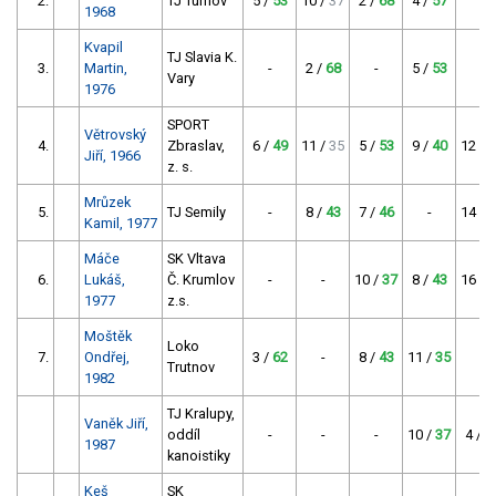
2.
TJ Turnov
5 /
53
10 /
37
2 /
68
4 /
57
-
1968
Kvapil
TJ Slavia K.
3.
Martin,
-
2 /
68
-
5 /
53
-
Vary
1976
SPORT
Větrovský
4.
Zbraslav,
6 /
49
11 /
35
5 /
53
9 /
40
12 /
3
Jiří, 1966
z. s.
Mrůzek
5.
TJ Semily
-
8 /
43
7 /
46
-
14 /
2
Kamil, 1977
Máče
SK Vltava
6.
Lukáš,
Č. Krumlov
-
-
10 /
37
8 /
43
16 /
2
1977
z.s.
Moštěk
Loko
7.
Ondřej,
3 /
62
-
8 /
43
11 /
35
-
Trutnov
1982
TJ Kralupy,
Vaněk Jiří,
oddíl
-
-
-
10 /
37
4 /
5
1987
kanoistiky
Keš
SK