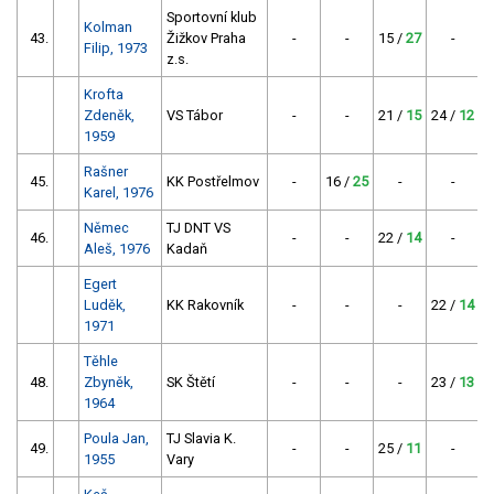
Sportovní klub
Kolman
43.
Žižkov Praha
-
-
15 /
27
-
Filip, 1973
z.s.
Krofta
Zdeněk,
VS Tábor
-
-
21 /
15
24 /
12
1959
Rašner
45.
KK Postřelmov
-
16 /
25
-
-
Karel, 1976
Němec
TJ DNT VS
46.
-
-
22 /
14
-
Aleš, 1976
Kadaň
Egert
Luděk,
KK Rakovník
-
-
-
22 /
14
1971
Těhle
48.
Zbyněk,
SK Štětí
-
-
-
23 /
13
1964
Poula Jan,
TJ Slavia K.
49.
-
-
25 /
11
-
1955
Vary