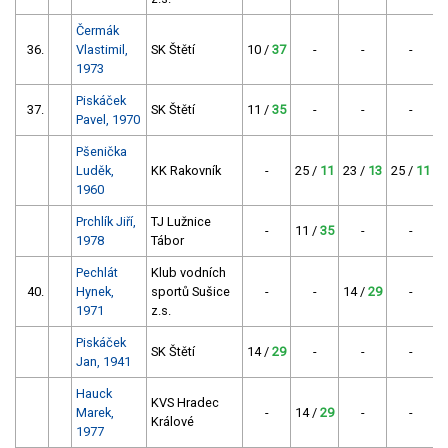
Čermák
36.
Vlastimil,
SK Štětí
10 /
37
-
-
-
1973
Piskáček
37.
SK Štětí
11 /
35
-
-
-
Pavel, 1970
Pšenička
Luděk,
KK Rakovník
-
25 /
11
23 /
13
25 /
11
1960
Prchlík Jiří,
TJ Lužnice
-
11 /
35
-
-
1978
Tábor
Pechlát
Klub vodních
40.
Hynek,
sportů Sušice
-
-
14 /
29
-
1971
z.s.
Piskáček
SK Štětí
14 /
29
-
-
-
Jan, 1941
Hauck
KVS Hradec
Marek,
-
14 /
29
-
-
Králové
1977