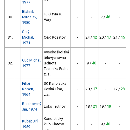
1977
Blahník
TJ Slavia K.
30.
Miroslav,
-
-
7 /
46
-
Vary
1980
Šerý
31.
Michal,
C&K Rožátov
-
24 /
12
20 /
17
21 /
15
1971
Vysokoškolská
tělovýchovná
Cuc Michal,
32.
jednota
-
9 /
40
-
-
1977
Technika Praha
z. s.
Filipi
SK Kanoistika
Robert,
Česká Lípa,
-
20 /
17
-
17 /
23
1964
z.s.
Bolehovský
Loko Trutnov
-
18 /
21
19 /
19
-
Jiří, 1974
Kanoistický
Kubát Jiří,
klub Klatovy
-
-
9 /
40
-
1959
z.s.