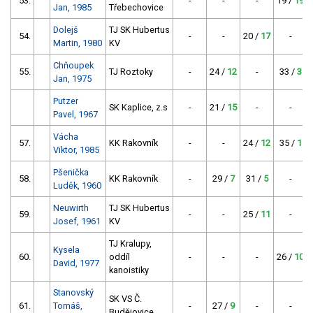
53.
-
-
-
19 /
19
Jan, 1985
Třebechovice
Dolejš
TJ SK Hubertus
54.
-
-
20 /
17
-
Martin, 1980
KV
Chňoupek
55.
TJ Roztoky
-
24 /
12
-
33 /
3
Jan, 1975
Putzer
SK Kaplice, z.s
-
21 /
15
-
-
Pavel, 1967
Vácha
57.
KK Rakovník
-
-
24 /
12
35 /
1
Viktor, 1985
Pšenička
58.
KK Rakovník
-
29 /
7
31 /
5
-
Luděk, 1960
Neuwirth
TJ SK Hubertus
59.
-
-
25 /
11
-
Josef, 1961
KV
TJ Kralupy,
Kysela
60.
oddíl
-
-
-
26 /
10
David, 1977
kanoistiky
Stanovský
SK VS Č.
61.
Tomáš,
-
27 /
9
-
-
Budějovice