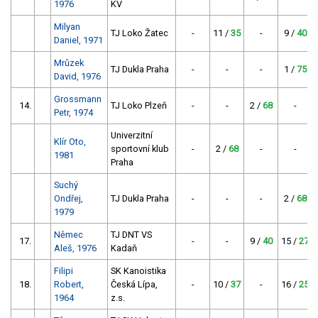
1976
KV
Milyan
TJ Loko Žatec
-
11 /
35
-
9 /
40
Daniel, 1971
Mrůzek
TJ Dukla Praha
-
-
-
1 /
75
David, 1976
Grossmann
14.
TJ Loko Plzeň
-
-
2 /
68
-
Petr, 1974
Univerzitní
Klír Oto,
sportovní klub
-
2 /
68
-
-
1981
Praha
Suchý
Ondřej,
TJ Dukla Praha
-
-
-
2 /
68
1979
Němec
TJ DNT VS
17.
-
-
9 /
40
15 /
27
Aleš, 1976
Kadaň
Filipi
SK Kanoistika
18.
Robert,
Česká Lípa,
-
10 /
37
-
16 /
25
1964
z.s.