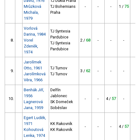
David, 1976
TJ Dukla Praha
Mrůzková
TJ Bohemians
-
-
-
1 /
75
7
Michala,
Praha
1979
Vorlová
TJ Syntesia
Darina, 1984
Pardubice
8.
Vorel
2 /
68
-
-
-
6
TJ Syntesia
Zdeněk,
Pardubice
1974
Jarolímek
Otto, 1961
TJ Turnov
9.
3 /
62
-
-
-
6
Jarolímková
TJ Turnov
Věra, 1966
Benhák Jiří,
Delfín
1956
Jablonec
10.
-
-
4 /
57
-
5
Lagnerová
SK Domeček
Jana, 1959
Soběslav
Egert Luděk,
1971
KK Rakovník
-
-
-
4 /
57
5
Kohoutová
KK Rakovník
Lenka, 1974