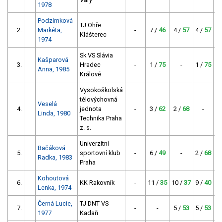
1978
Podzimková
TJ Ohře
2.
Markéta,
-
7 /
46
4 /
57
4 /
57
Klášterec
1974
Sk VS Slávia
Kašparová
3.
Hradec
-
1 /
75
-
1 /
75
Anna, 1985
Králové
Vysokoškolská
tělovýchovná
Veselá
4.
jednota
-
3 /
62
2 /
68
-
Linda, 1980
Technika Praha
z. s.
Univerzitní
Bačáková
5.
sportovní klub
-
6 /
49
-
2 /
68
Radka, 1983
Praha
Kohoutová
6.
KK Rakovník
-
11 /
35
10 /
37
9 /
40
Lenka, 1974
Černá Lucie,
TJ DNT VS
7.
-
-
5 /
53
5 /
53
1977
Kadaň