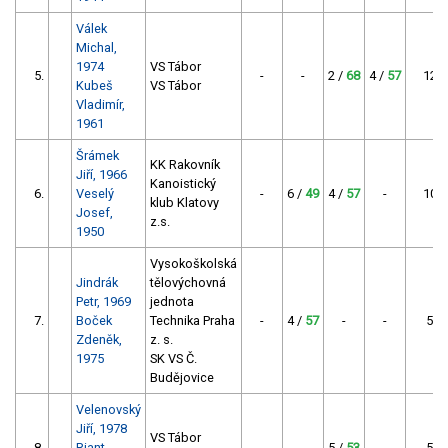
Válek
Michal,
1974
VS Tábor
5.
-
-
2 /
68
4 /
57
125
Kubeš
VS Tábor
Vladimír,
1961
Šrámek
KK Rakovník
Jiří, 1966
Kanoistický
6.
Veselý
-
6 /
49
4 /
57
-
106
klub Klatovy
Josef,
z.s.
1950
Vysokoškolská
Jindrák
tělovýchovná
Petr, 1969
jednota
7.
Boček
Technika Praha
-
4 /
57
-
-
57
Zdeněk,
z. s.
1975
SK VS Č.
Budějovice
Velenovský
Jiří, 1978
VS Tábor
8.
Riant
-
-
5 /
53
-
53