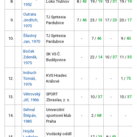
8.
Loko Trutnov
8 /
43
19 /
19
13 /
31
19 /
19
1952
Outrata
TJ Syntesia
9.
Jindřich,
7 /
46
23 /
13
17 /
23
20 /
17
Pardubice
1970
Šťastný
TJ Syntesia
10.
-
7 /
46
-
9 /
40
Jan, 1970
Pardubice
Boček
SK VS Č.
Zdeněk,
-
22 /
14
10 /
37
11 /
35
Budějovice
1975
Indruch
KVS Hradec
12.
Tomáš,
-
-
-
1 /
75
Králové
1976
Větrovský
SPORT
13.
-
10 /
37
-
10 /
37
Jiří, 1966
Zbraslav, z. s.
Sehnal
Univerzitní
14.
Štěpán,
sportovní klub
-
2 /
68
-
-
1985
Praha
Hojda
Vodácký oddíl
15.
Ladislav,
-
17 /
23
8 /
43
-