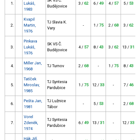
SK VS Č.
1.
Lukáš,
3 /
62
6 /
49
4 /
57
5 /
53
Budějovice
1983
Kvapil
TJ Slavia K.
2.
Martin,
-
1 /
75
2 /
68
3 /
62
Vary
1976
Pinkava
SK VS Č.
3.
Lukáš,
4 /
57
8 /
43
3 /
62
13 /
31
Budějovice
1976
Miller Jan,
4.
TJ Turnov
2 /
68
-
1 /
75
8 /
43
1968
Tatíček
TJ Syntesia
5.
Miroslav,
1 /
75
12 /
33
-
7 /
46
Pardubice
1985
Pešta Jan,
TJ Lužnice
6.
-
5 /
53
-
2 /
68
1981
Tábor
Vorel
TJ Syntesia
7.
Zdeněk,
6 /
49
13 /
31
-
12 /
33
Pardubice
1974
Hák Jiří,