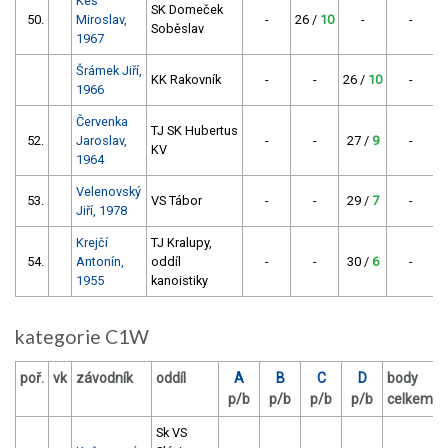
Keš
SK Domeček
50.
Miroslav,
-
26 /
10
-
-
Soběslav
1967
Šrámek Jiří,
KK Rakovník
-
-
26 /
10
-
1966
Červenka
TJ SK Hubertus
52.
Jaroslav,
-
-
27 /
9
-
KV
1964
Velenovský
53.
VS Tábor
-
-
29 /
7
-
Jiří, 1978
Krejčí
TJ Kralupy,
54.
Antonín,
oddíl
-
-
30 /
6
-
1955
kanoistiky
kategorie C1W
poř.
vk
závodník
oddíl
A
B
C
D
body
p/b
p/b
p/b
p/b
celkem
Sk VS