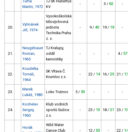
Tůma
TJ SK Hubertus
-
-
3 /
62
-
Martin, 1972
KV
Vysokoškolská
tělovýchovná
Vyhnánek
20.
jednota
-
9 /
40
19 /
19
-
Jiří, 1974
Technika Praha
z. s.
Neugebauer
TJ Kralupy,
21.
Roman,
oddíl
-
-
-
4 /
57
1965
kanoistiky
Koudelka
SK Vltava Č.
22.
Tomáš,
-
22 /
14
16 /
25
21 /
15
Krumlov z.s.
1964
Marek
23.
Loko Trutnov
5 /
53
-
-
-
Lukáš, 1980
Koshelev
Klub vodních
24.
Sergey,
sportů Sušice
-
23 /
13
18 /
21
23 /
13
1960
z.s.
Wild Water
Horák
Canoe Club
-
12 /
33
-
22 /
14