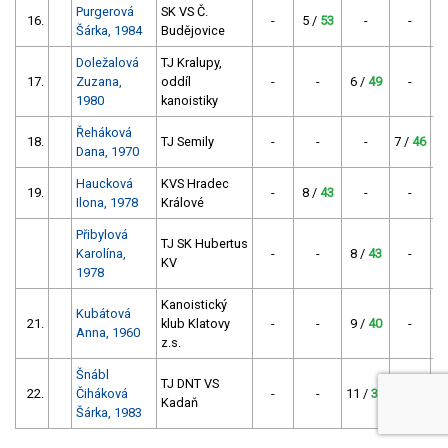
Purgerová
SK VS Č.
16.
-
5 /
53
-
-
Šárka, 1984
Budějovice
Doležalová
TJ Kralupy,
17.
Zuzana,
oddíl
-
-
6 /
49
-
1980
kanoistiky
Řeháková
18.
TJ Semily
-
-
-
7 /
46
Dana, 1970
Haucková
KVS Hradec
19.
-
8 /
43
-
-
Ilona, 1978
Králové
Přibylová
TJ SK Hubertus
Karolína,
-
-
8 /
43
-
KV
1978
Kanoistický
Kubátová
21.
klub Klatovy
-
-
9 /
40
-
Anna, 1960
z.s.
Šnábl
TJ DNT VS
22.
Čiháková
-
-
11 /
35
-
Kadaň
Šárka, 1983