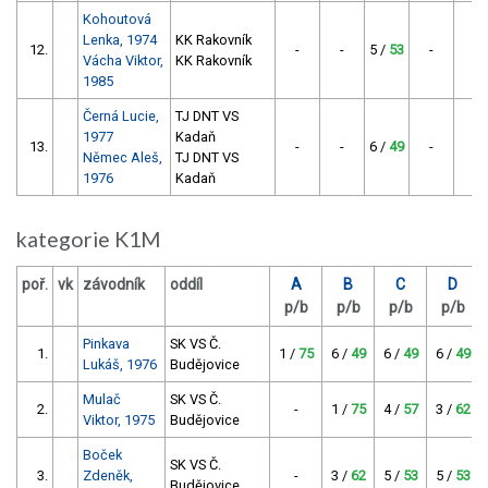
Kohoutová
Lenka, 1974
KK Rakovník
12.
-
-
5 /
53
-
5
Vácha Viktor,
KK Rakovník
1985
Černá Lucie,
TJ DNT VS
1977
Kadaň
13.
-
-
6 /
49
-
4
Němec Aleš,
TJ DNT VS
1976
Kadaň
kategorie K1M
poř.
vk
závodník
oddíl
A
B
C
D
p/b
p/b
p/b
p/b
Pinkava
SK VS Č.
1.
1 /
75
6 /
49
6 /
49
6 /
49
Lukáš, 1976
Budějovice
Mulač
SK VS Č.
2.
-
1 /
75
4 /
57
3 /
62
Viktor, 1975
Budějovice
Boček
SK VS Č.
3.
Zdeněk,
-
3 /
62
5 /
53
5 /
53
Budějovice