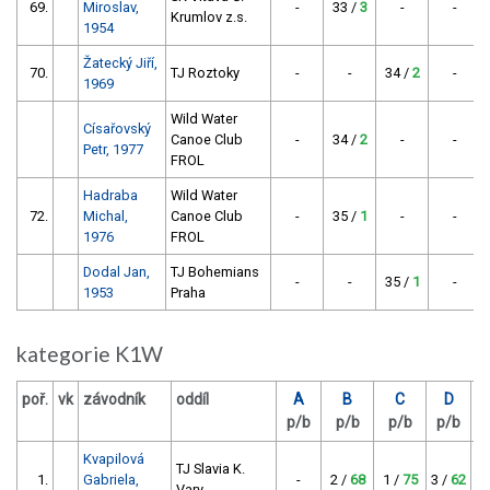
69.
Miroslav,
-
33 /
3
-
-
Krumlov z.s.
1954
Žatecký Jiří,
70.
TJ Roztoky
-
-
34 /
2
-
1969
Wild Water
Císařovský
Canoe Club
-
34 /
2
-
-
Petr, 1977
FROL
Hadraba
Wild Water
72.
Michal,
Canoe Club
-
35 /
1
-
-
1976
FROL
Dodal Jan,
TJ Bohemians
-
-
35 /
1
-
1953
Praha
kategorie K1W
poř.
vk
závodník
oddíl
A
B
C
D
b
p/b
p/b
p/b
p/b
c
Kvapilová
TJ Slavia K.
1.
Gabriela,
-
2 /
68
1 /
75
3 /
62
Vary