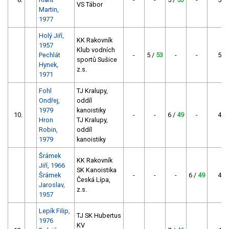
VS Tábor
Martin,
1977
Holý Jiří,
KK Rakovník
1957
Klub vodních
Pechlát
-
5 /
53
-
-
53
sportů Sušice
Hynek,
z.s.
1971
Fohl
TJ Kralupy,
Ondřej,
oddíl
1979
kanoistiky
10.
-
-
6 /
49
-
49
Hron
TJ Kralupy,
Robin,
oddíl
1979
kanoistiky
Šrámek
KK Rakovník
Jiří, 1966
SK Kanoistika
Šrámek
-
-
-
6 /
49
49
Česká Lípa,
Jaroslav,
z.s.
1957
Lepík Filip,
TJ SK Hubertus
1976
KV