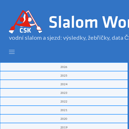
vodní slalom a sjezd: výsledky, žebříčky, data
2026
2025
2024
2023
2022
2021
2020
2019