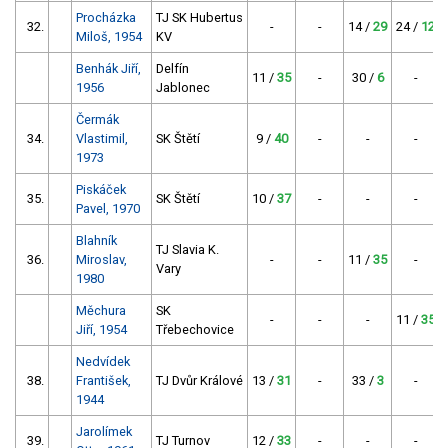
Procházka
TJ SK Hubertus
32.
-
-
14 /
29
24 /
12
Miloš, 1954
KV
Benhák Jiří,
Delfín
11 /
35
-
30 /
6
-
1956
Jablonec
Čermák
34.
Vlastimil,
SK Štětí
9 /
40
-
-
-
1973
Piskáček
35.
SK Štětí
10 /
37
-
-
-
Pavel, 1970
Blahník
TJ Slavia K.
36.
Miroslav,
-
-
11 /
35
-
Vary
1980
Měchura
SK
-
-
-
11 /
35
Jiří, 1954
Třebechovice
Nedvídek
38.
František,
TJ Dvůr Králové
13 /
31
-
33 /
3
-
1944
Jarolímek
39.
TJ Turnov
12 /
33
-
-
-