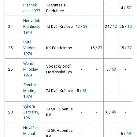
Pischek
TJ Syntesia
-
-
-
4 /
57
Jan, 1977
Pardubice
Nedvídek
24.
František,
TJ Dvůr Králové
12 /
33
-
24 /
12
26 /
10
1944
Svítil
25.
Vladan,
KK Postřelmov
-
15 /
27
-
15 /
27
1974
Wendl
Vodácký oddíl
26.
Miloslav,
-
-
5 /
53
-
Horšovský Týn
1978
Záruba
Martin,
TJ Dvůr Králové
5 /
53
-
-
-
1974
Sýkora
TJ SK Hubertus
28.
Jaroslav,
-
-
6 /
49
-
KV
1961
Nováček
TJ SK Hubertus
Michal,
-
-
-
6 /
49
KV