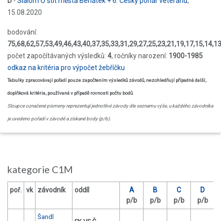
D
-
Slalom O štít města Benátek + 6. Český pohár veteránů
,
15.08.2020
bodování:
75,68,62,57,53,49,46,43,40,37,35,33,31,29,27,25,23,21,19,17,15,14,13,
počet započítávaných výsledků:
4
, ročníky narození:
1900-1985
odkaz na kritéria pro výpočet žebříčku
Tabulky zpracovávají pořadí pouze započtením výsledků závodů, nezohledňují případná další,
doplňková kritéria, používaná v případě rovnosti počtu bodů
.
Sloupce označené písmeny reprezentují jednotlivé závody dle seznamu výše, u každého závodníka
je uvedeno pořadí v závodě a získané body (p/b).
kategorie C1M
poř.
vk
závodník
oddíl
A
B
C
D
b
p/b
p/b
p/b
p/b
c
Šandl