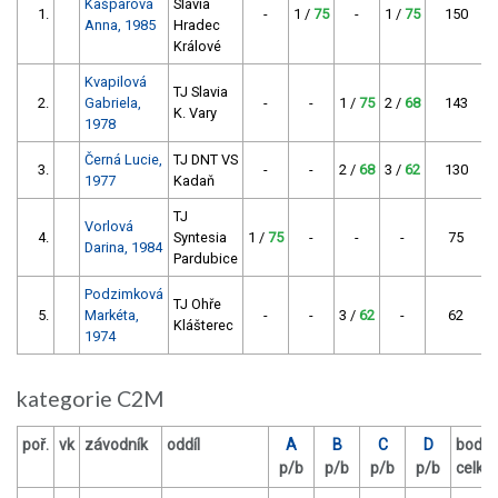
Kašparová
Slávia
1.
-
1 /
75
-
1 /
75
150
Anna, 1985
Hradec
Králové
Kvapilová
TJ Slavia
2.
Gabriela,
-
-
1 /
75
2 /
68
143
K. Vary
1978
Černá Lucie,
TJ DNT VS
3.
-
-
2 /
68
3 /
62
130
1977
Kadaň
TJ
Vorlová
4.
Syntesia
1 /
75
-
-
-
75
Darina, 1984
Pardubice
Podzimková
TJ Ohře
5.
Markéta,
-
-
3 /
62
-
62
Klášterec
1974
kategorie C2M
poř.
vk
závodník
oddíl
A
B
C
D
body
p/b
p/b
p/b
p/b
celk