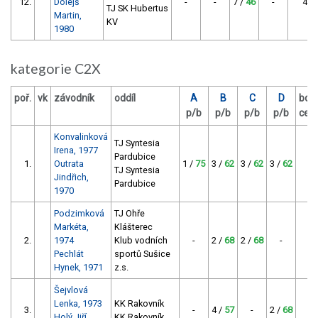
12.
Dolejš
-
-
7 /
46
-
46
TJ SK Hubertus
Martin,
KV
1980
kategorie C2X
poř.
vk
závodník
oddíl
A
B
C
D
bod
p/b
p/b
p/b
p/b
cel
Konvalinková
TJ Syntesia
Irena, 1977
Pardubice
1.
Outrata
1 /
75
3 /
62
3 /
62
3 /
62
26
TJ Syntesia
Jindřich,
Pardubice
1970
Podzimková
TJ Ohře
Markéta,
Klášterec
2.
1974
Klub vodních
-
2 /
68
2 /
68
-
13
Pechlát
sportů Sušice
Hynek, 1971
z.s.
Šejvlová
Lenka, 1973
KK Rakovník
3.
-
4 /
57
-
2 /
68
12
Holý Jiří,
KK Rakovník