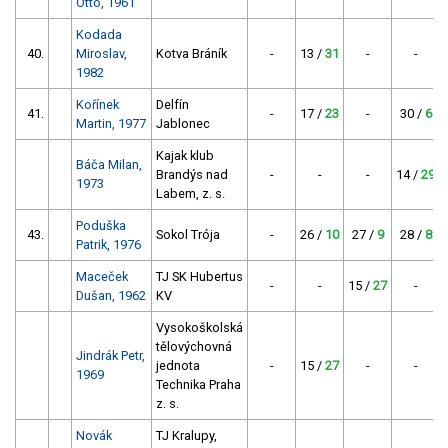
Otto, 1961
Kodada
40.
Miroslav,
Kotva Bráník
-
13 /
31
-
-
1982
Kořínek
Delfín
41.
-
17 /
23
-
30 /
6
Martin, 1977
Jablonec
Kajak klub
Báča Milan,
Brandýs nad
-
-
-
14 /
29
1973
Labem, z. s.
Poduška
43.
Sokol Trója
-
26 /
10
27 /
9
28 /
8
Patrik, 1976
Maceček
TJ SK Hubertus
-
-
15 /
27
-
Dušan, 1962
KV
Vysokoškolská
tělovýchovná
Jindrák Petr,
jednota
-
15 /
27
-
-
1969
Technika Praha
z. s.
Novák
TJ Kralupy,