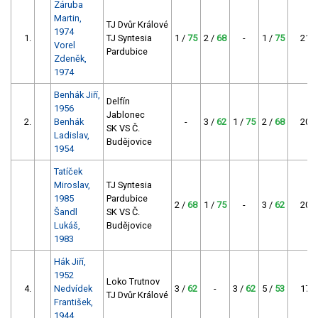
Záruba
Martin,
TJ Dvůr Králové
1974
1.
TJ Syntesia
1 /
75
2 /
68
-
1 /
75
218
Vorel
Pardubice
Zdeněk,
1974
Benhák Jiří,
Delfín
1956
Jablonec
2.
Benhák
-
3 /
62
1 /
75
2 /
68
205
SK VS Č.
Ladislav,
Budějovice
1954
Tatíček
Miroslav,
TJ Syntesia
1985
Pardubice
2 /
68
1 /
75
-
3 /
62
205
Šandl
SK VS Č.
Lukáš,
Budějovice
1983
Hák Jiří,
1952
Loko Trutnov
4.
Nedvídek
3 /
62
-
3 /
62
5 /
53
177
TJ Dvůr Králové
František,
1944