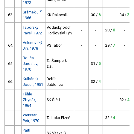
1972
Šrámek Jiří,
62.
KK Rakovník
-
30 /
6
-
34 /
2
1966
Táborský
Vodácký oddíl
-
-
28 /
8
-
Pavel, 1972
Horšovský Týn
Velenovský
64.
VS Tábor
-
-
29 /
7
-
Jiří, 1978
Rouča
TJ Šumperk
65.
Jaroslav,
-
31 /
5
-
-
z.s.
1970
Kulhánek
Delfín
66.
-
32 /
4
-
-
Josef, 1951
Jablonec
Těhle
Zbyněk,
SK Štětí
-
-
-
32 /
4
1964
Weissar
TJ Loko Plzeň
-
-
32 /
4
-
Petr, 1970
Pártl
SK Vltava Č.