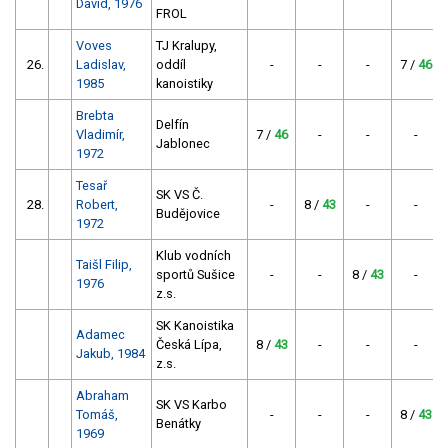
David, 1976
FROL
Voves
TJ Kralupy,
26.
Ladislav,
oddíl
-
-
-
7 /
46
1985
kanoistiky
Brebta
Delfín
Vladimír,
7 /
46
-
-
-
Jablonec
1972
Tesař
SK VS Č.
28.
Robert,
-
8 /
43
-
-
Budějovice
1972
Klub vodních
Taišl Filip,
sportů Sušice
-
-
8 /
43
-
1976
z.s.
SK Kanoistika
Adamec
Česká Lípa,
8 /
43
-
-
-
Jakub, 1984
z.s.
Abraham
SK VS Karbo
Tomáš,
-
-
-
8 /
43
Benátky
1969