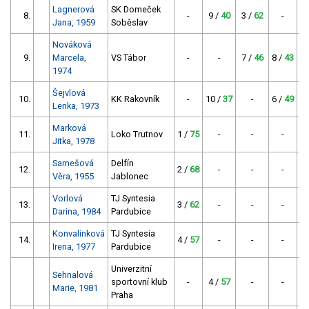
Lagnerová
SK Domeček
8.
-
9 /
40
3 /
62
-
Jana, 1959
Soběslav
Nováková
9.
Marcela,
VS Tábor
-
-
7 /
46
8 /
43
1974
Šejvlová
10.
KK Rakovník
-
10 /
37
-
6 /
49
Lenka, 1973
Marková
11.
Loko Trutnov
1 /
75
-
-
-
Jitka, 1978
Samešová
Delfín
12.
2 /
68
-
-
-
Věra, 1955
Jablonec
Vorlová
TJ Syntesia
13.
3 /
62
-
-
-
Darina, 1984
Pardubice
Konvalinková
TJ Syntesia
14.
4 /
57
-
-
-
Irena, 1977
Pardubice
Univerzitní
Sehnalová
sportovní klub
-
4 /
57
-
-
Marie, 1981
Praha