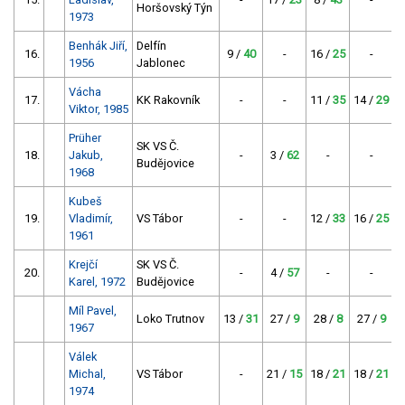
Horšovský Týn
1973
Benhák Jiří,
Delfín
16.
9 /
40
-
16 /
25
-
1956
Jablonec
Vácha
17.
KK Rakovník
-
-
11 /
35
14 /
29
Viktor, 1985
Prüher
SK VS Č.
18.
Jakub,
-
3 /
62
-
-
Budějovice
1968
Kubeš
19.
Vladimír,
VS Tábor
-
-
12 /
33
16 /
25
1961
Krejčí
SK VS Č.
20.
-
4 /
57
-
-
Karel, 1972
Budějovice
Míl Pavel,
Loko Trutnov
13 /
31
27 /
9
28 /
8
27 /
9
1967
Válek
Michal,
VS Tábor
-
21 /
15
18 /
21
18 /
21
1974