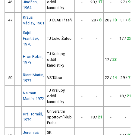
46.
Jindřich,
oddíl
-
20 /
17
-
27 /
9
1964
kanoistiky
Kraus
47.
TJ ČSAD Plzeň
-
28 /
8
26 /
10
31 /
5
Václav, 1961
Sajdl
František,
TJ Loko Žatec
-
-
-
17 /
23
1970
TJ Kralupy,
Hron Robin,
oddíl
-
-
17 /
23
-
1979
kanoistiky
Riant Martin,
50.
VS Tábor
-
-
22 /
14
29 /
7
1977
TJ Kralupy,
Najman
oddíl
-
-
-
18 /
21
Martin, 1972
kanoistiky
Univerzitní
Král Tomáš,
sportovní klub
-
18 /
21
-
-
1979
Praha
Jeremiaš
SK