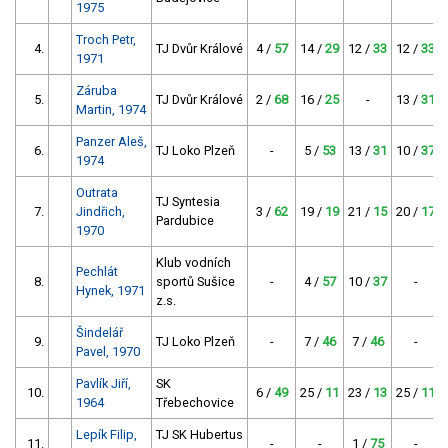
1975
Troch Petr,
4.
TJ Dvůr Králové
4 /
57
14 /
29
12 /
33
12 /
33
1971
Záruba
5.
TJ Dvůr Králové
2 /
68
16 /
25
-
13 /
31
Martin, 1974
Panzer Aleš,
6.
TJ Loko Plzeň
-
5 /
53
13 /
31
10 /
37
1974
Outrata
TJ Syntesia
7.
Jindřich,
3 /
62
19 /
19
21 /
15
20 /
17
Pardubice
1970
Klub vodních
Pechlát
8.
sportů Sušice
-
4 /
57
10 /
37
-
Hynek, 1971
z.s.
Šindelář
9.
TJ Loko Plzeň
-
7 /
46
7 /
46
-
Pavel, 1970
Pavlík Jiří,
SK
10.
6 /
49
25 /
11
23 /
13
25 /
11
1964
Třebechovice
Lepík Filip,
TJ SK Hubertus
11.
-
-
1 /
75
-