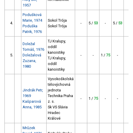
1957
Podušková
Marie, 1974
Sokol Trója
4.
-
5 /
53
-
5 /
53
10
Poduška
Sokol Trója
Patrik, 1976
TJ Kralupy,
Doležal
oddíl
Tomáš, 1976
kanoistiky
5.
Doležalová
-
-
1 /
75
-
7
TJ Kralupy,
Zuzana,
oddíl
1980
kanoistiky
Vysokoškolská
tělovýchovná
Jindrák Petr,
jednota
1969
Technika Praha
-
1 /
75
-
-
7
Kašparová
z. s.
Anna, 1985
Sk VS Slávia
Hradec
Králové
Mrůzek