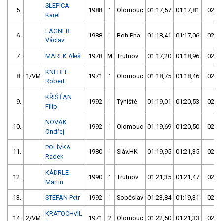
SLEPICA
5.
1988
1
Olomouc
01:17,57
01:17,81
02:3
Karel
LAGNER
6.
1988
1
Boh.Pha
01:18,41
01:17,06
02:3
Václav
7.
MAREK Aleš
1978
M
Trutnov
01:17,20
01:18,96
02:3
KNEBEL
8.
1/VM
1971
1
Olomouc
01:18,75
01:18,46
02:3
Robert
KŘIŠŤAN
9.
1992
1
Týniště
01:19,01
01:20,53
02:3
Filip
NOVÁK
10.
1992
1
Olomouc
01:19,69
01:20,50
02:4
Ondřej
POLÍVKA
11.
1980
1
Sláv.HK
01:19,95
01:21,35
02:4
Radek
KÁDRLE
12.
1990
1
Trutnov
01:21,35
01:21,47
02:4
Martin
13.
STEFAN Petr
1992
1
Soběslav
01:23,84
01:19,31
02:4
KRATOCHVÍL
14.
2/VM
1971
2
Olomouc
01:22,50
01:21,33
02:4