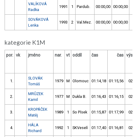
VALÍKOVÁ
1991
1
Pardub.
00:00,00
00:00,00
00
Radka
SOVÁKOVÁ
1993
2
Val.Mez.
00:00,00
00:00,00
00
Lenka
kategorie K1M
por.
vk
jméno
nar.
vt
oddíl
čas
čas
výsle
SLOVÁK
1.
1979
M
Olomouc
01:14,18
01:15,56
02:2
Tomáš
MRŮZEK
2.
1977
M
Dukla B.
01:16,43
01:16,15
02:3
Kamil
KROPÁČEK
3.
1989
1
So Písek
01:15,87
01:17,99
02:3
Matěj
HÁLA
4.
1992
1
SKVeselí
01:17,40
01:16,81
02:3
Richard