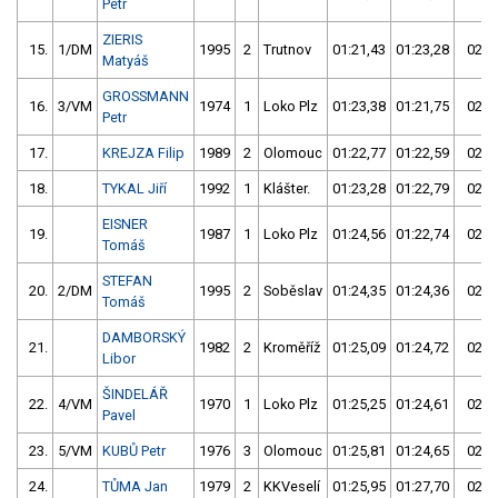
Petr
ZIERIS
15.
1/DM
1995
2
Trutnov
01:21,43
01:23,28
02:4
Matyáš
GROSSMANN
16.
3/VM
1974
1
Loko Plz
01:23,38
01:21,75
02:4
Petr
17.
KREJZA Filip
1989
2
Olomouc
01:22,77
01:22,59
02:4
18.
TYKAL Jiří
1992
1
Klášter.
01:23,28
01:22,79
02:4
EISNER
19.
1987
1
Loko Plz
01:24,56
01:22,74
02:4
Tomáš
STEFAN
20.
2/DM
1995
2
Soběslav
01:24,35
01:24,36
02:4
Tomáš
DAMBORSKÝ
21.
1982
2
Kroměříž
01:25,09
01:24,72
02:4
Libor
ŠINDELÁŘ
22.
4/VM
1970
1
Loko Plz
01:25,25
01:24,61
02:4
Pavel
23.
5/VM
KUBŮ Petr
1976
3
Olomouc
01:25,81
01:24,65
02:5
24.
TŮMA Jan
1979
2
KKVeselí
01:25,95
01:27,70
02:5