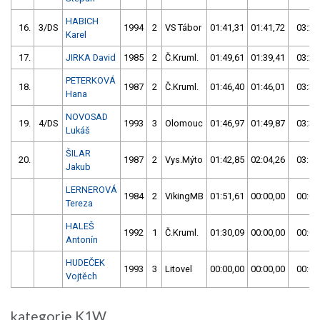
HABICH
16.
3/DS
1994
2
VS Tábor
01:41,31
01:41,72
03:23
Karel
17.
JIRKA David
1985
2
Č.Kruml.
01:49,61
01:39,41
03:29
PETERKOVÁ
18.
1987
2
Č.Kruml.
01:46,40
01:46,01
03:32
Hana
NOVOSAD
19.
4/DS
1993
3
Olomouc
01:46,97
01:49,87
03:36
Lukáš
ŠILAR
20.
1987
2
Vys.Mýto
01:42,85
02:04,26
03:47
Jakub
LERNEROVÁ
1984
2
VikingMB
01:51,61
00:00,00
00:00
Tereza
HALEŠ
1992
1
Č.Kruml.
01:30,09
00:00,00
00:00
Antonín
HUDEČEK
1993
3
Litovel
00:00,00
00:00,00
00:00
Vojtěch
kategorie K1W