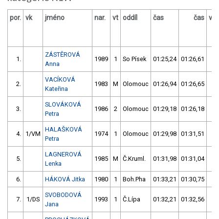
por.
vk
jméno
nar.
vt
oddíl
čas
čas
výs
ZÁSTĚROVÁ
1.
1989
1
So Písek
01:25,24
01:26,61
02
Anna
VACÍKOVÁ
2.
1983
M
Olomouc
01:26,94
01:26,65
02
Kateřina
SLOVÁKOVÁ
3.
1986
2
Olomouc
01:29,18
01:26,18
02
Petra
HALAŠKOVÁ
4.
1/VM
1974
1
Olomouc
01:29,98
01:31,51
03
Petra
LAGNEROVÁ
5.
1985
M
Č.Kruml.
01:31,98
01:31,04
03
Lenka
6.
HÁKOVÁ Jitka
1980
1
Boh.Pha
01:33,21
01:30,75
03
SVOBODOVÁ
7.
1/DS
1993
1
Č.Lípa
01:32,21
01:32,56
03
Jana