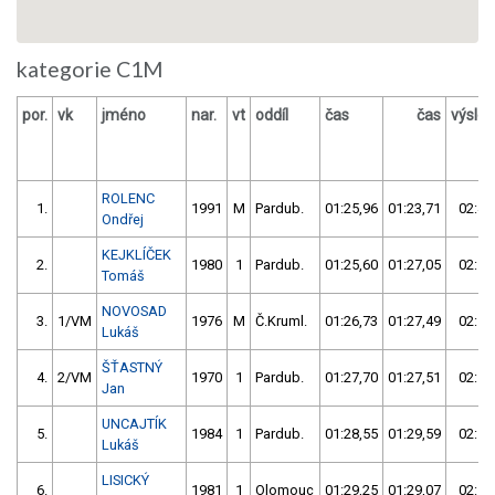
kategorie C1M
por.
vk
jméno
nar.
vt
oddíl
čas
čas
výsle
ROLENC
1.
1991
M
Pardub.
01:25,96
01:23,71
02:49
Ondřej
KEJKLÍČEK
2.
1980
1
Pardub.
01:25,60
01:27,05
02:52
Tomáš
NOVOSAD
3.
1/VM
1976
M
Č.Kruml.
01:26,73
01:27,49
02:54
Lukáš
ŠŤASTNÝ
4.
2/VM
1970
1
Pardub.
01:27,70
01:27,51
02:55
Jan
UNCAJTÍK
5.
1984
1
Pardub.
01:28,55
01:29,59
02:58
Lukáš
LISICKÝ
6.
1981
1
Olomouc
01:29,25
01:29,07
02:58