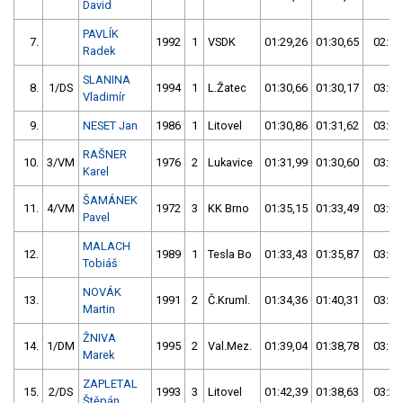
David
PAVLÍK
7.
1992
1
VSDK
01:29,26
01:30,65
02:59
Radek
SLANINA
8.
1/DS
1994
1
L.Žatec
01:30,66
01:30,17
03:00
Vladimír
9.
NESET Jan
1986
1
Litovel
01:30,86
01:31,62
03:02
RAŠNER
10.
3/VM
1976
2
Lukavice
01:31,99
01:30,60
03:02
Karel
ŠAMÁNEK
11.
4/VM
1972
3
KK Brno
01:35,15
01:33,49
03:08
Pavel
MALACH
12.
1989
1
Tesla Bo
01:33,43
01:35,87
03:09
Tobiáš
NOVÁK
13.
1991
2
Č.Kruml.
01:34,36
01:40,31
03:14
Martin
ŽNIVA
14.
1/DM
1995
2
Val.Mez.
01:39,04
01:38,78
03:17
Marek
ZAPLETAL
15.
2/DS
1993
3
Litovel
01:42,39
01:38,63
03:21
Štěpán