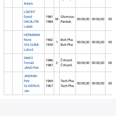
Adam
LISICKÝ
David
1981
Olomouc
M
00:00,00
00:00,00
00:00
UNCAJTÍK
1984
Pardub.
Lukáš
HERMANN
René
1962
Boh.Pha
1
00:00,00
00:00,00
00:00
CHLOUBA
1959
Boh.Pha
Luboš
SAIKO
1986
Č.Kruml.
Tomáš
2
00:00,00
00:00,00
00:00
1987
Č.Kruml.
JANŮ Petr
JINDRÁK
Petr
1969
Tech.Pha
00:00,00
00:00,00
00:00
OLIVERIUS
1967
Tech.Pha
Jan