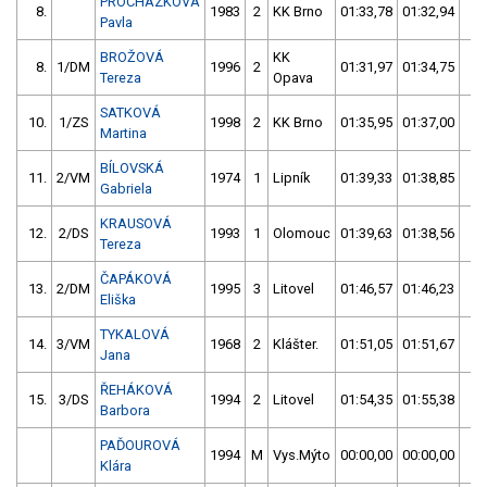
PROCHÁZKOVÁ
8.
1983
2
KK Brno
01:33,78
01:32,94
03
Pavla
BROŽOVÁ
KK
8.
1/DM
1996
2
01:31,97
01:34,75
03
Tereza
Opava
SATKOVÁ
10.
1/ZS
1998
2
KK Brno
01:35,95
01:37,00
03
Martina
BÍLOVSKÁ
11.
2/VM
1974
1
Lipník
01:39,33
01:38,85
03
Gabriela
KRAUSOVÁ
12.
2/DS
1993
1
Olomouc
01:39,63
01:38,56
03
Tereza
ČAPÁKOVÁ
13.
2/DM
1995
3
Litovel
01:46,57
01:46,23
03
Eliška
TYKALOVÁ
14.
3/VM
1968
2
Klášter.
01:51,05
01:51,67
03
Jana
ŘEHÁKOVÁ
15.
3/DS
1994
2
Litovel
01:54,35
01:55,38
03
Barbora
PAĎOUROVÁ
1994
M
Vys.Mýto
00:00,00
00:00,00
00
Klára