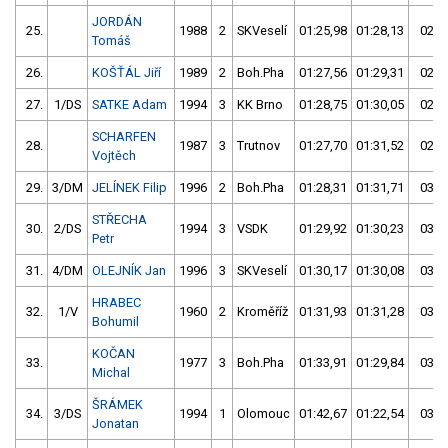
JORDÁN
25.
1988
2
SKVeselí
01:25,98
01:28,13
02:5
Tomáš
26.
KOŠŤÁL Jiří
1989
2
Boh.Pha
01:27,56
01:29,31
02:5
27.
1/DS
SATKE Adam
1994
3
KK Brno
01:28,75
01:30,05
02:5
SCHARFEN
28.
1987
3
Trutnov
01:27,70
01:31,52
02:5
Vojtěch
29.
3/DM
JELÍNEK Filip
1996
2
Boh.Pha
01:28,31
01:31,71
03:0
STŘECHA
30.
2/DS
1994
3
VSDK
01:29,92
01:30,23
03:0
Petr
31.
4/DM
OLEJNÍK Jan
1996
3
SKVeselí
01:30,17
01:30,08
03:0
HRABEC
32.
1/V
1960
2
Kroměříž
01:31,93
01:31,28
03:0
Bohumil
KOČAN
33.
1977
3
Boh.Pha
01:33,91
01:29,84
03:0
Michal
ŠRÁMEK
34.
3/DS
1994
1
Olomouc
01:42,67
01:22,54
03:0
Jonatan