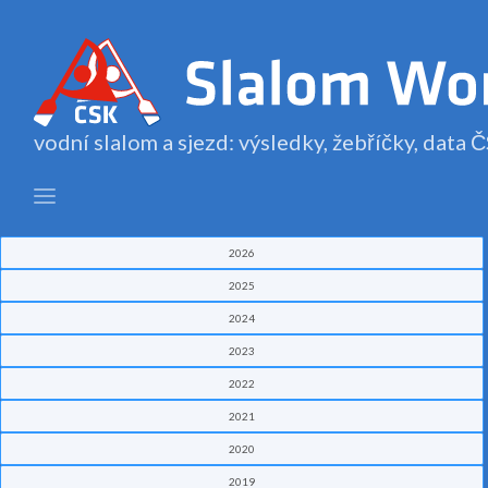
vodní slalom a sjezd: výsledky, žebříčky, data
2026
2025
2024
2023
2022
2021
2020
2019