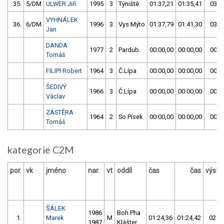
35.
5/DM
ULWER Jiří
1995
3
Týniště
01:37,21
01:35,41
03:1
VYHNÁLEK
36.
6/DM
1996
3
Vys.Mýto
01:37,79
01:41,30
03:1
Jan
DANDA
1977
2
Pardub.
00:00,00
00:00,00
00:0
Tomáš
FILIPI Robert
1964
3
Č.Lípa
00:00,00
00:00,00
00:0
ŠEDIVÝ
1966
3
Č.Lípa
00:00,00
00:00,00
00:0
Václav
ZÁSTĚRA
1964
2
So Písek
00:00,00
00:00,00
00:0
Tomáš
kategorie C2M
por.
vk
jméno
nar.
vt
oddíl
čas
čas
výsle
ŠÁLEK
1986
Boh.Pha
1.
Marek
M
01:24,36
01:24,42
02:48
1987
Klášter.