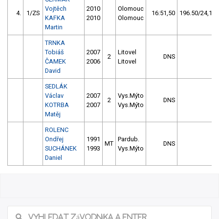
Vojtěch
2010
Olomouc
4.
1/ZS
16:51,50
196.50/24,1
KAFKA
2010
Olomouc
Martin
TRNKA
Tobiáš
2007
Litovel
2
DNS
ČAMEK
2006
Litovel
David
SEDLÁK
Václav
2007
Vys.Mýto
2
DNS
KOTRBA
2007
Vys.Mýto
Matěj
ROLENC
Ondřej
1991
Pardub.
MT
DNS
SUCHÁNEK
1993
Vys.Mýto
Daniel