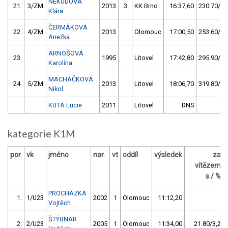
NEKUDOVÁ
21.
3/ZM
2013
3
KK Brno
16:37,60
230.70/30
Klára
ČERMÁKOVÁ
22.
4/ZM
2013
Olomouc
17:00,50
253.60/33
Anežka
ARNOŠOVÁ
23.
1995
Litovel
17:42,80
295.90/38
Karolína
MACHÁČKOVÁ
24.
5/ZM
2013
Litovel
18:06,70
319.80/41
Nikol
KUTÁ Lucie
2011
Litovel
DNS
kategorie K1M
por.
vk
jméno
nar.
vt
oddíl
výsledek
za
vítězem
s / %
PROCHÁZKA
1.
1/U23
2002
1
Olomouc
11:12,20
Vojtěch
ŠTÝBNAR
2.
2/U23
2005
1
Olomouc
11:34,00
21.80/3,2