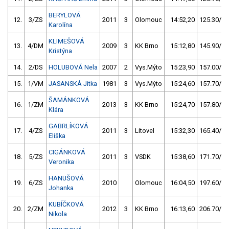
BERYLOVÁ
12.
3/ZS
2011
3
Olomouc
14:52,20
125.30/16
Karolína
KLIMEŠOVÁ
13.
4/DM
2009
3
KK Brno
15:12,80
145.90/19
Kristýna
14.
2/DS
HOLUBOVÁ Nela
2007
2
Vys.Mýto
15:23,90
157.00/20
15.
1/VM
JASANSKÁ Jitka
1981
3
Vys.Mýto
15:24,60
157.70/20
ŠAMÁNKOVÁ
16.
1/ZM
2013
3
KK Brno
15:24,70
157.80/20
Klára
GABRLÍKOVÁ
17.
4/ZS
2011
3
Litovel
15:32,30
165.40/21
Eliška
CIGÁNKOVÁ
18.
5/ZS
2011
3
VSDK
15:38,60
171.70/22
Veronika
HANUŠOVÁ
19.
6/ZS
2010
Olomouc
16:04,50
197.60/25
Johanka
KUBÍČKOVÁ
20.
2/ZM
2012
3
KK Brno
16:13,60
206.70/27
Nikola