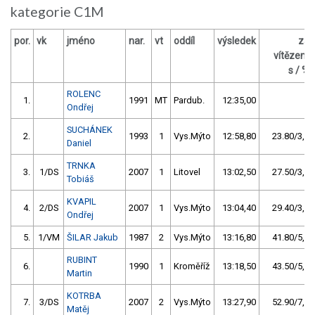
kategorie C1M
por.
vk
jméno
nar.
vt
oddíl
výsledek
za
vítězem
s / %
ROLENC
1.
1991
MT
Pardub.
12:35,00
Ondřej
SUCHÁNEK
2.
1993
1
Vys.Mýto
12:58,80
23.80/3,2
Daniel
TRNKA
3.
1/DS
2007
1
Litovel
13:02,50
27.50/3,6
Tobiáš
KVAPIL
4.
2/DS
2007
1
Vys.Mýto
13:04,40
29.40/3,9
Ondřej
5.
1/VM
ŠILAR Jakub
1987
2
Vys.Mýto
13:16,80
41.80/5,5
RUBINT
6.
1990
1
Kroměříž
13:18,50
43.50/5,8
Martin
KOTRBA
7.
3/DS
2007
2
Vys.Mýto
13:27,90
52.90/7,0
Matěj