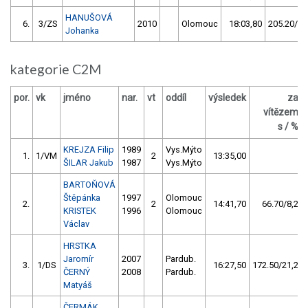
HANUŠOVÁ
6.
3/ZS
2010
Olomouc
18:03,80
205.20/23
Johanka
kategorie C2M
por.
vk
jméno
nar.
vt
oddíl
výsledek
za
vítězem
s / %
KREJZA Filip
1989
Vys.Mýto
1.
1/VM
2
13:35,00
ŠILAR Jakub
1987
Vys.Mýto
BARTOŇOVÁ
Štěpánka
1997
Olomouc
2.
2
14:41,70
66.70/8,2
KRISTEK
1996
Olomouc
Václav
HRSTKA
Jaromír
2007
Pardub.
3.
1/DS
16:27,50
172.50/21,2
ČERNÝ
2008
Pardub.
Matyáš
ČERMÁK