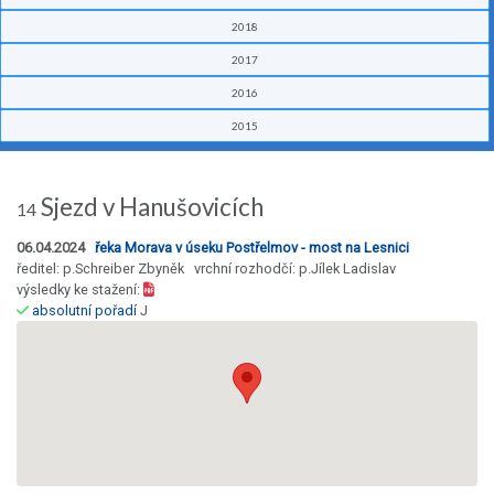
2018
2017
2016
2015
Sjezd v Hanušovicích
14
06.04.2024
řeka Morava v úseku Postřelmov - most na Lesnici
ředitel: p.Schreiber Zbyněk vrchní rozhodčí: p.Jílek Ladislav
výsledky ke stažení:
absolutní pořadí
J