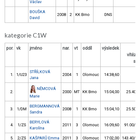
Václav
BOUŠKA
2008
2
KK Brno
DNS
David
kategorie C1W
por.
vk
jméno
nar.
vt
oddíl
výsledek
vítěz
s /
STŘÍLKOVÁ
1.
1/U23
2004
1
Olomouc
14:38,60
Jana
NĚMCOVÁ
2.
2000
MT
KK Brno
15:04,00
25.40/2
Marie
BERGMANNOVÁ
3.
1/DM
2008
1
KK Brno
15:04,10
25.50/2
Sandra
BERYLOVÁ
4.
1/ZS
2011
3
Olomouc
16:09,60
91.00/10
Karolína
5.
2/ZS
KAŠPARŮ Emma
2011
3
Olomouc
17:02,00
143.40/16