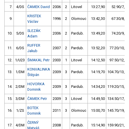
7.
4/DS
ČAMEK David
2006
2
Litovel
13:27,90
52.90/7,0
KRISTEK
9.
1996
2
Olomouc
13:42,30
67.30/8,9
Václav
SLEZÁK
10.
5/DS
2006
2
Pardub.
13:49,20
74.20/9,8
Adam
RUFFER
11.
6/DS
2007
2
Pardub.
13:52,20
77.20/10,2
Jakub
12.
1/U23
ŠMAKAL Petr
2003
1
Litovel
14:12,50
97.50/12,9
KONVALINKA
13.
1/DM
2009
3
Pardub.
14:19,70
104.70/13,9
Štěpán
HOVORKA
14.
2/DM
2009
3
Pardub.
14:34,20
119.20/15,8
Dominik
15.
3/DM
ČAMEK Petr
2009
3
Litovel
14:49,50
134.50/17,8
BOTEK
16.
1/ZS
2011
3
Olomouc
15:00,70
145.70/19,3
Dominik
ČERNÝ
17.
4/DM
2008
Pardub.
15:14,90
159.90/21,2
Matyáš