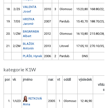
VALENTA
18.
2/ZS
2010
3
Olomouc
15:23,80
168.80/22,4
Josef
HRSTKA
19.
7/DS
2007
Pardub.
15:43,70
188.70/25,0
Jaromír
BASARABA
20.
1/ZM
2012
Olomouc
16:10,80
215.80/28,6
Albert
BLAŽEK
21.
2/ZM
2013
Litovel
17:05,10
270.10/35,8
Antonín
PLÁŠIL Hynek
2006
2
Pardub.
DNS
kategorie K1W
por.
vk
jméno
nar.
vt
oddíl
výsledek
vítěz
s /
RETKOVÁ
1.
1/U23
2005
1
Olomouc
12:46,90
Anna