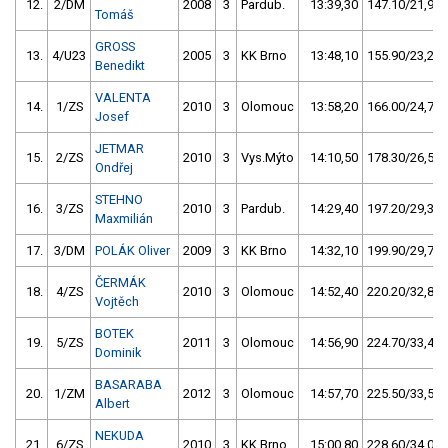
12.
2/DM
2008
3
Pardub.
13:39,30
147.10/21,9
Tomáš
GROSS
13.
4/U23
2005
3
KK Brno
13:48,10
155.90/23,2
Benedikt
VALENTA
14.
1/ZS
2010
3
Olomouc
13:58,20
166.00/24,7
Josef
JETMAR
15.
2/ZS
2010
3
Vys.Mýto
14:10,50
178.30/26,5
Ondřej
STEHNO
16.
3/ZS
2010
3
Pardub.
14:29,40
197.20/29,3
Maxmilián
17.
3/DM
POLÁK Oliver
2009
3
KK Brno
14:32,10
199.90/29,7
ČERMÁK
18.
4/ZS
2010
3
Olomouc
14:52,40
220.20/32,8
Vojtěch
BOTEK
19.
5/ZS
2011
3
Olomouc
14:56,90
224.70/33,4
Dominik
BASARABA
20.
1/ZM
2012
3
Olomouc
14:57,70
225.50/33,5
Albert
NEKUDA
21.
6/ZS
2010
3
KK Brno
15:00,80
228.60/34,0