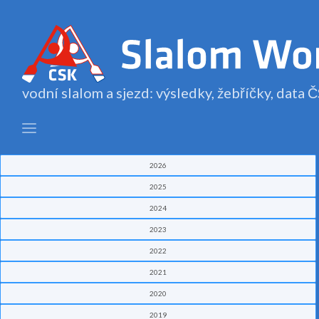
vodní slalom a sjezd: výsledky, žebříčky, data
2026
2025
2024
2023
2022
2021
2020
2019