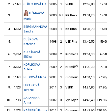
2.
2/U23
STŘECHOVÁ Ela
2005
1
VSDK
12:59,80
12.90/1
NĚMCOVÁ
3.
2000
MT
KK Brno
13:01,20
14.30/1
Marie
BERGMANNOVÁ
4.
1/DM
2008
1
KK Brno
13:03,70
16.80/2
Sandra
DUŠKOVÁ
5.
1998
2
USK Pha
13:46,50
59.60/7
Kateřina
KOPLÍKOVÁ
6.
2/DM
2009
2
Kroměříž
13:54,30
67.40/8
Eliška
KOPLÍKOVÁ
7.
3/DM
2009
2
Kroměříž
14:00,30
73.40/9
Adéla
8.
3/U23
RETKOVÁ Marie
2003
1
Olomouc
14:04,10
77.20/10
FUCHSOVÁ
9.
1/ZS
2011
3
VSDK
14:24,80
97.90/12
Terezie
JASANSKÁ
10.
1/DS
2007
3
Vys.Mýto
14:46,40
119.50/15
Anna
11.
2/ZS
KAŠPARŮ Emma
2011
3
Olomouc
14:47,60
120.70/15