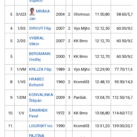
Vojtěch
MRÁKA
3.
3/U23
2004
2
Olomouc
11:50,80
38.60/5,7
Jan
4.
1/DS
SYROVÝ Filip
2007
2
Vys.Mýto
12:12,50
60.30/9,0
VYBÍRAL
5.
2/DS
2007
2
KK Brno
12:12,70
60.50/9,0
Viktor
BERGMANN
5.
2000
1
KK Brno
12:12,70
60.50/9,0
Ondřej
7.
1/VM
KREJZA Filip
1989
2
Vys.Mýto
12:29,90
77.70/11,6
HRABEC
8.
1/VS
1960
2
Kroměříž
12:48,10
95.90/14,3
Bohumil
KONVALINKA
9.
1/DM
2009
3
Pardub.
13:04,70
112.50/16,7
Štěpán
ŠAMÁNEK
10.
1/V
1972
3
KK Brno
13:06,80
114.60/17,0
Pavel
11.
LIGURSKÝ Ivo
1990
Kroměříž
13:31,20
139.00/20,7
PAJTINA