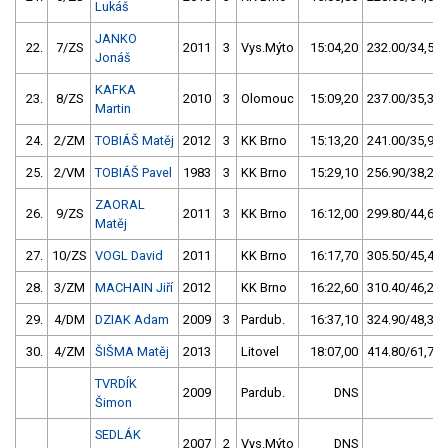
Lukáš
JANKO
22.
7/ZS
2011
3
Vys.Mýto
15:04,20
232.00/34,5
Jonáš
KAFKA
23.
8/ZS
2010
3
Olomouc
15:09,20
237.00/35,3
Martin
24.
2/ZM
TOBIÁŠ Matěj
2012
3
KK Brno
15:13,20
241.00/35,9
25.
2/VM
TOBIÁŠ Pavel
1983
3
KK Brno
15:29,10
256.90/38,2
ZAORAL
26.
9/ZS
2011
3
KK Brno
16:12,00
299.80/44,6
Matěj
27.
10/ZS
VOGL David
2011
KK Brno
16:17,70
305.50/45,4
28.
3/ZM
MACHAIN Jiří
2012
KK Brno
16:22,60
310.40/46,2
29.
4/DM
DZIAK Adam
2009
3
Pardub.
16:37,10
324.90/48,3
30.
4/ZM
ŠIŠMA Matěj
2013
Litovel
18:07,00
414.80/61,7
TVRDÍK
2009
Pardub.
DNS
Šimon
SEDLÁK
2007
2
Vys.Mýto
DNS