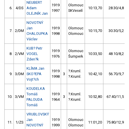
NEUBERT
1919
Olomouc
6.
4/DS
Adam
10:13,70
28.30/4,8
1997
SKVeselí
OLEJNÍK Jan
NOVOTNÝ
Jan
1919
Olomouc
7.
2/DM
10:15,70
30.30/5,2
CHALOUPKA
1998
Olomouc
Václav
KUB? Petr
1919
Olomouc
8.
2/VM
VOGEL
10:33,50
48.10/8,2
1976
Šumperk
Zden?k
KLÍMA Jan
1919
?.Kruml.
9.
3/DM
SKO?EPA
3
10:42,10
56.70/9,7
1998
?.Kruml.
Vojt?ch
KOUDELKA
Tomáš
1919
?.Kruml.
10.
3/VM
3
10:52,80
67.40/11,5
PALOUDA
1964
?.Kruml.
Tomáš
VRUBLOVSKÝ
Jan
1919
Olomouc
11.
1/ZS
11:01,20
75.80/12,9
NOVOTNÝ
1999
Olomouc