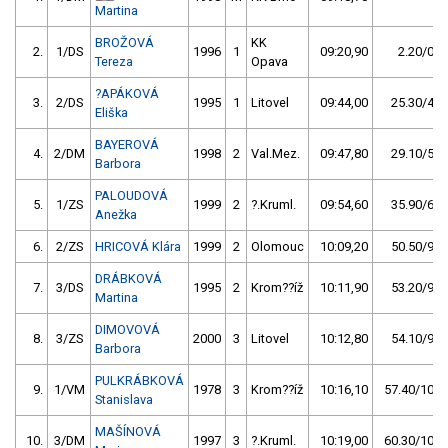
Martina
BROŽOVÁ
KK
2.
1/DS
1996
1
09:20,90
2.20/0,4
Tereza
Opava
?APÁKOVÁ
3.
2/DS
1995
1
Litovel
09:44,00
25.30/4,5
Eliška
BAYEROVÁ
4.
2/DM
1998
2
Val.Mez.
09:47,80
29.10/5,2
Barbora
PALOUDOVÁ
5.
1/ZS
1999
2
?.Kruml.
09:54,60
35.90/6,4
Anežka
6.
2/ZS
HRICOVÁ Klára
1999
2
Olomouc
10:09,20
50.50/9,0
DRÁBKOVÁ
7.
3/DS
1995
2
Krom??íž
10:11,90
53.20/9,5
Martina
DIMOVOVÁ
8.
3/ZS
2000
3
Litovel
10:12,80
54.10/9,7
Barbora
PULKRÁBKOVÁ
9.
1/VM
1978
3
Krom??íž
10:16,10
57.40/10,3
Stanislava
MAŠÍNOVÁ
10.
3/DM
1997
3
?.Kruml.
10:19,00
60.30/10,8