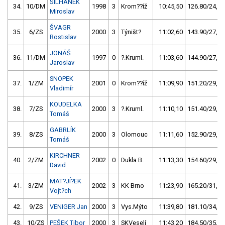
ŠILHÁNEK
34.
10/DM
1998
3
Krom??íž
10:45,50
126.80/24,4
Miroslav
ŠVAGR
35.
6/ZS
2000
3
Týništ?
11:02,60
143.90/27,7
Rostislav
JONÁŠ
36.
11/DM
1997
0
?.Kruml.
11:03,60
144.90/27,9
Jaroslav
SNOPEK
37.
1/ZM
2001
0
Krom??íž
11:09,90
151.20/29,1
Vladimír
KOUDELKA
38.
7/ZS
2000
3
?.Kruml.
11:10,10
151.40/29,2
Tomáš
GABRLÍK
39.
8/ZS
2000
3
Olomouc
11:11,60
152.90/29,5
Tomáš
KIRCHNER
40.
2/ZM
2002
0
Dukla B.
11:13,30
154.60/29,8
David
MAT?JÍ?EK
41.
3/ZM
2002
3
KK Brno
11:23,90
165.20/31,8
Vojt?ch
42.
9/ZS
VENIGER Jan
2000
3
Vys.Mýto
11:39,80
181.10/34,9
43.
10/ZS
PEŠEK Tibor
2000
3
SKVeselí
11:43,20
184.50/35,6