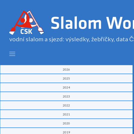
vodní slalom a sjezd: výsledky, žebříčky, data
2026
2025
2024
2023
2022
2021
2020
2019