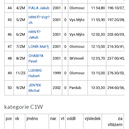
44.
4/ZM
FIALA Jakub
2001
3
Olomouc
11:54,80
196.10/37,8
HRN?Í? Vojt?
45.
5/ZM
2001
0
Vys.Mýto
11:55,90
197.20/38,0
ch
HRN?Í?
46.
6/ZM
2001
0
Vys.Mýto
12:02,30
203.60/39,3
Jakub
47.
7/ZM
LONÍK Mat?j
2001
0
Olomouc
12:15,00
216.30/41,7
CHABI?A
48.
8/ZM
2001
0
SKVeselí
12:35,70
237.00/45,7
Pavel
LUDWIG
49.
11/ZS
1999
0
Olomouc
13:15,00
276.30/53,3
Hubert
JEN?EK
50.
9/ZM
2002
0
Pardub.
13:33,30
294.60/56,8
Michal
kategorie C1W
por.
vk
jméno
nar.
vt
oddíl
výsledek
za
b
vítězem