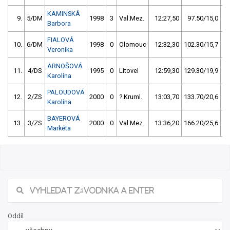
KAMINSKÁ
9.
5/DM
1998
3
Val.Mez.
12:27,50
97.50/15,0
Barbora
FIALOVÁ
10.
6/DM
1998
0
Olomouc
12:32,30
102.30/15,7
Veronika
ARNOŠOVÁ
11.
4/DS
1995
0
Litovel
12:59,30
129.30/19,9
Karolína
PALOUDOVÁ
12.
2/ZS
2000
0
?.Kruml.
13:03,70
133.70/20,6
Karolína
BAYEROVÁ
13.
3/ZS
2000
0
Val.Mez.
13:36,20
166.20/25,6
Markéta
Oddíl