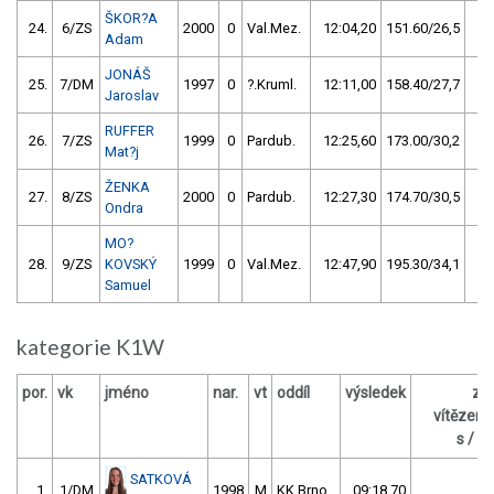
ŠKOR?A
24.
6/ZS
2000
0
Val.Mez.
12:04,20
151.60/26,5
Adam
JONÁŠ
25.
7/DM
1997
0
?.Kruml.
12:11,00
158.40/27,7
Jaroslav
RUFFER
26.
7/ZS
1999
0
Pardub.
12:25,60
173.00/30,2
Mat?j
ŽENKA
27.
8/ZS
2000
0
Pardub.
12:27,30
174.70/30,5
Ondra
MO?
28.
9/ZS
KOVSKÝ
1999
0
Val.Mez.
12:47,90
195.30/34,1
Samuel
kategorie K1W
por.
vk
jméno
nar.
vt
oddíl
výsledek
za
vítězem
s / %
SATKOVÁ
1.
1/DM
1998
M
KK Brno
09:18,70