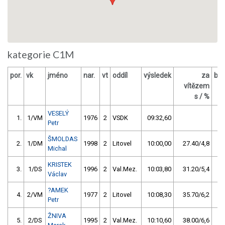
kategorie C1M
por.
vk
jméno
nar.
vt
oddíl
výsledek
za
bo
vítězem
O
s / %
VESELÝ
1.
1/VM
1976
2
VSDK
09:32,60
Petr
ŠMOLDAS
2.
1/DM
1998
2
Litovel
10:00,00
27.40/4,8
Michal
KRISTEK
3.
1/DS
1996
2
Val.Mez.
10:03,80
31.20/5,4
Václav
?AMEK
4.
2/VM
1977
2
Litovel
10:08,30
35.70/6,2
Petr
ŽNIVA
5.
2/DS
1995
2
Val.Mez.
10:10,60
38.00/6,6