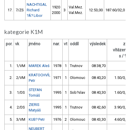
NACHTIGAL
1920
Val.Mez.
17.
7/ZS
Richard
3
12:53,00
187.60/32,0
2000
Val.Mez.
?Á? Libor
kategorie K1M
por.
vk
jméno
nar.
vt
oddíl
výsledek
za
vítězem
s / %
1.
1/VM
MAREK Aleš
1978
1
Trutnov
08:38,70
KRATOCHVÍL
2.
2/VM
1971
1
Olomouc
08:40,20
1.50/0,3
Petr
STEFAN
3.
1/DS
1995
1
Sob?slav
08:40,30
1.60/0,3
Tomáš
ZIERIS
4.
2/DS
1995
1
Trutnov
08:42,60
3.90/0,8
Matyáš
5.
3/VM
KUB? Petr
1976
2
Olomouc
08:43,30
4.60/0,9
NEUBERT