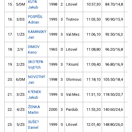
KU?A
15.
5/DM
1998
2
Litovel
10:57,30
84.70/14,8
Jakub
POSPÍŠIL
16.
3/DS
1995
3
Trutnov
11:03,50
90.90/15,9
Adrian
KAMINSKÝ
17.
1/ZS
1999
3
Val.Mez.
11:06,10
93.50/16,3
Jan
DIMOV
18.
2/V
1965
0
Litovel
11:08,80
96.20/16,8
Keno
SKO?EPA
19.
2/ZS
1999
3
?.Kruml.
11:09,40
96.80/16,9
Vojt?ch
NOVOTNÝ
20.
6/DM
1998
3
Olomouc
11:18,10
105.50/18,4
Jan
K?ENEK
21.
3/ZS
1999
0
Val.Mez.
11:31,10
118.50/20,7
Jakub
ŽENKA
22.
4/ZS
2000
3
Pardub.
11:53,20
140.60/24,6
Martin
SUŠE?
23.
5/ZS
1999
0
Litovel
12:01,40
148.80/26,0
Daniel