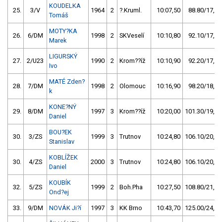
KOUDELKA
25.
3/V
1964
2
?.Kruml.
10:07,50
88.80/17,1
Tomáš
MOTY?KA
26.
6/DM
1998
2
SKVeselí
10:10,80
92.10/17,8
Marek
LIGURSKÝ
27.
2/U23
1990
2
Krom??íž
10:10,90
92.20/17,8
Ivo
MATÉ Zden?
28.
7/DM
1998
2
Olomouc
10:16,90
98.20/18,9
k
KONE?NÝ
29.
8/DM
1997
3
Krom??íž
10:20,00
101.30/19,5
Daniel
BOU?EK
30.
3/ZS
1999
3
Trutnov
10:24,80
106.10/20,5
Stanislav
KOBLÍŽEK
30.
4/ZS
2000
3
Trutnov
10:24,80
106.10/20,5
Daniel
KOUBÍK
32.
5/ZS
1999
2
Boh.Pha
10:27,50
108.80/21,0
Ond?ej
33.
9/DM
NOVÁK Ji?í
1997
3
KK Brno
10:43,70
125.00/24,1