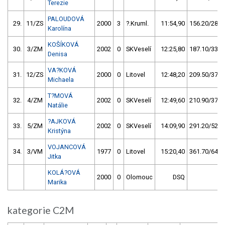
Terezie
PALOUDOVÁ
29.
11/ZS
2000
3
?.Kruml.
11:54,90
156.20/28,0
Karolína
KOŠÍKOVÁ
30.
3/ZM
2002
0
SKVeselí
12:25,80
187.10/33,5
Denisa
VA?KOVÁ
31.
12/ZS
2000
0
Litovel
12:48,20
209.50/37,5
Michaela
T?MOVÁ
32.
4/ZM
2002
0
SKVeselí
12:49,60
210.90/37,7
Natálie
?AJKOVÁ
33.
5/ZM
2002
0
SKVeselí
14:09,90
291.20/52,1
Kristýna
VOJANCOVÁ
34.
3/VM
1977
0
Litovel
15:20,40
361.70/64,7
Jitka
KOLÁ?OVÁ
2000
0
Olomouc
DSQ
Marika
kategorie C2M