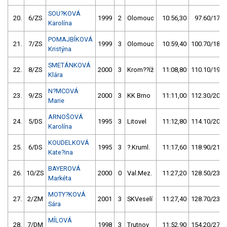
SOU?KOVÁ
20.
6/ZS
1999
2
Olomouc
10:56,30
97.60/17,5
Karolína
POMAJBÍKOVÁ
21.
7/ZS
1999
3
Olomouc
10:59,40
100.70/18,0
Kristýna
SMETÁNKOVÁ
22.
8/ZS
2000
3
Krom??íž
11:08,80
110.10/19,7
Klára
N?MCOVÁ
23.
9/ZS
2000
3
KK Brno
11:11,00
112.30/20,1
Marie
ARNOŠOVÁ
24.
5/DS
1995
3
Litovel
11:12,80
114.10/20,4
Karolína
KOUDELKOVÁ
25.
6/DS
1995
3
?.Kruml.
11:17,60
118.90/21,3
Kate?ina
BAYEROVÁ
26.
10/ZS
2000
0
Val.Mez.
11:27,20
128.50/23,0
Markéta
MOTY?KOVÁ
27.
2/ZM
2001
3
SKVeselí
11:27,40
128.70/23,0
Sára
MÍLOVÁ
28.
7/DM
1998
3
Trutnov
11:52,90
154.20/27,6