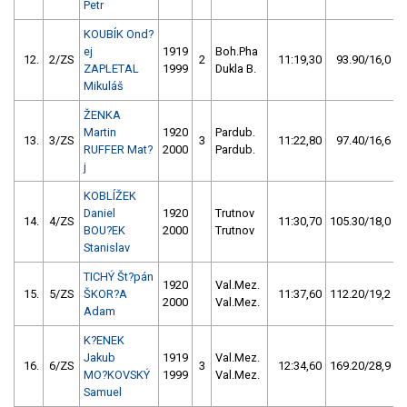
Petr
KOUBÍK Ond?
ej
1919
Boh.Pha
12.
2/ZS
2
11:19,30
93.90/16,0
ZAPLETAL
1999
Dukla B.
Mikuláš
ŽENKA
Martin
1920
Pardub.
13.
3/ZS
3
11:22,80
97.40/16,6
RUFFER Mat?
2000
Pardub.
j
KOBLÍŽEK
Daniel
1920
Trutnov
14.
4/ZS
11:30,70
105.30/18,0
BOU?EK
2000
Trutnov
Stanislav
TICHÝ Št?pán
1920
Val.Mez.
15.
5/ZS
ŠKOR?A
11:37,60
112.20/19,2
2000
Val.Mez.
Adam
K?ENEK
Jakub
1919
Val.Mez.
16.
6/ZS
3
12:34,60
169.20/28,9
MO?KOVSKÝ
1999
Val.Mez.
Samuel