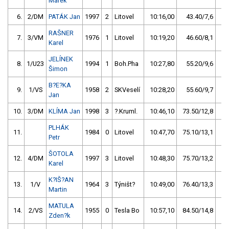
Marek
6.
2/DM
PATÁK Jan
1997
2
Litovel
10:16,00
43.40/7,6
RAŠNER
7.
3/VM
1976
1
Litovel
10:19,20
46.60/8,1
Karel
JELÍNEK
8.
1/U23
1994
1
Boh.Pha
10:27,80
55.20/9,6
Šimon
B?E?KA
9.
1/VS
1958
2
SKVeselí
10:28,20
55.60/9,7
Jan
10.
3/DM
KLÍMA Jan
1998
3
?.Kruml.
10:46,10
73.50/12,8
PLHÁK
11.
1984
0
Litovel
10:47,70
75.10/13,1
Petr
ŠOTOLA
12.
4/DM
1997
3
Litovel
10:48,30
75.70/13,2
Karel
K?IŠ?AN
13.
1/V
1964
3
Týništ?
10:49,00
76.40/13,3
Martin
MATULA
14.
2/VS
1955
0
Tesla Bo
10:57,10
84.50/14,8
Zden?k