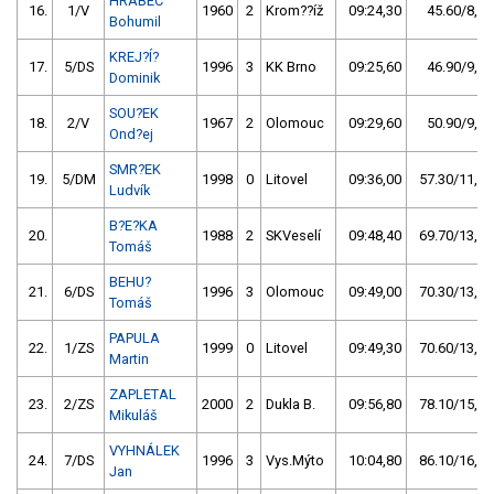
HRABEC
16.
1/V
1960
2
Krom??íž
09:24,30
45.60/8,8
Bohumil
KREJ?Í?
17.
5/DS
1996
3
KK Brno
09:25,60
46.90/9,0
Dominik
SOU?EK
18.
2/V
1967
2
Olomouc
09:29,60
50.90/9,8
Ond?ej
SMR?EK
19.
5/DM
1998
0
Litovel
09:36,00
57.30/11,0
Ludvík
B?E?KA
20.
1988
2
SKVeselí
09:48,40
69.70/13,4
Tomáš
BEHU?
21.
6/DS
1996
3
Olomouc
09:49,00
70.30/13,6
Tomáš
PAPULA
22.
1/ZS
1999
0
Litovel
09:49,30
70.60/13,6
Martin
ZAPLETAL
23.
2/ZS
2000
2
Dukla B.
09:56,80
78.10/15,1
Mikuláš
VYHNÁLEK
24.
7/DS
1996
3
Vys.Mýto
10:04,80
86.10/16,6
Jan