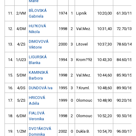
Marie
BÍLOVSKÁ
11.
2/VM
1974
1
Lipník
10:20,00
61.30/11,0
Gabriela
HU?KOVÁ
12.
4/DM
1998
2
Val.Mez.
10:31,40
72.70/13,0
Nikola
DIMOVOVÁ
13.
4/ZS
2000
3
Litovel
10:37,30
78.60/14,1
Viktorie
LIGURSKÁ
14.
1/U23
1994
3
Krom??íž
10:43,30
84.60/15,1
Blanka
KAMINSKÁ
15.
5/DM
1998
2
Val.Mez.
10:44,60
85.90/15,4
Barbora
16.
4/DS
DUNDOVÁ Iva
1995
3
?.Kruml.
10:48,60
89.90/16,1
HRICOVÁ
17.
5/ZS
1999
0
Olomouc
10:48,90
90.20/16,1
Adéla
FIALOVÁ
18.
6/DM
1998
2
Olomouc
10:52,20
93.50/16,7
Veronika
DVO?ÁKOVÁ
19.
1/ZM
2002
0
Dukla B.
10:54,70
96.00/17,2
Dominika