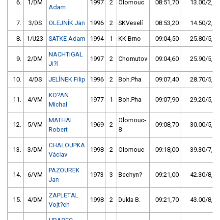
6.
1/DM
1997
2
Olomouc
08:51,70
13.00/2,5
Adam
7.
3/DS
OLEJNÍK Jan
1996
2
SKVeselí
08:53,20
14.50/2,8
8.
1/U23
SATKE Adam
1994
1
KK Brno
09:04,50
25.80/5,0
NACHTIGAL
9.
2/DM
1997
2
Chomutov
09:04,60
25.90/5,0
Ji?í
10.
4/DS
JELÍNEK Filip
1996
2
Boh.Pha
09:07,40
28.70/5,5
KO?AN
11.
4/VM
1977
1
Boh.Pha
09:07,90
29.20/5,6
Michal
MATHAI
Olomouc-
12.
5/VM
1969
2
09:08,70
30.00/5,8
Robert
8
CHALOUPKA
13.
3/DM
1998
2
Olomouc
09:18,00
39.30/7,6
Václav
PAZOUREK
14.
6/VM
1973
3
Bechyn?
09:21,00
42.30/8,2
Jan
ZAPLETAL
15.
4/DM
1998
2
Dukla B.
09:21,70
43.00/8,3
Vojt?ch