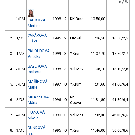
s / %
1.
1/DM
1998
2
KK Brno
10:50,00
SATKOVÁ
Martina
?APÁKOVÁ
2.
1/DS
1995
2
Litovel
11:06,50
16.50/2,5
Eliška
PALOUDOVÁ
3.
1/ZS
1999
3
?.Kruml.
11:07,70
17.70/2,7
Anežka
BAYEROVÁ
4.
2/DM
1998
3
Val.Mez.
11:08,10
18.10/2,8
Barbora
MAŠÍNOVÁ
5.
3/DM
1997
0
?.Kruml.
11:31,60
41.60/6,4
Marie
MRÁZKOVÁ
KK
6.
2/DS
1996
0
11:31,80
41.80/6,4
Mária
Opava
HU?KOVÁ
7.
4/DM
1998
3
Val.Mez.
11:32,30
42.30/6,5
Nikola
DUNDOVÁ
8.
3/DS
1995
0
?.Kruml.
11:46,00
56.00/8,6
Iva