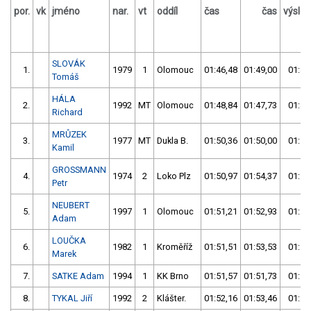
por.
vk
jméno
nar.
vt
oddíl
čas
čas
výsle
SLOVÁK
1.
1979
1
Olomouc
01:46,48
01:49,00
01:46
Tomáš
HÁLA
2.
1992
MT
Olomouc
01:48,84
01:47,73
01:47
Richard
MRŮZEK
3.
1977
MT
Dukla B.
01:50,36
01:50,00
01:50
Kamil
GROSSMANN
4.
1974
2
Loko Plz
01:50,97
01:54,37
01:50
Petr
NEUBERT
5.
1997
1
Olomouc
01:51,21
01:52,93
01:51
Adam
LOUČKA
6.
1982
1
Kroměříž
01:51,51
01:53,53
01:51
Marek
7.
SATKE Adam
1994
1
KK Brno
01:51,57
01:51,73
01:51
8.
TYKAL Jiří
1992
2
Klášter.
01:52,16
01:53,46
01:52