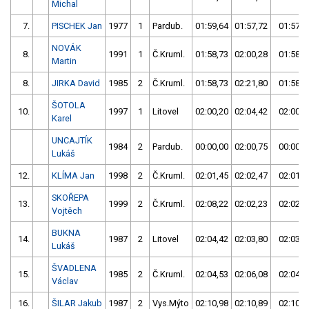
Michal
7.
PISCHEK Jan
1977
1
Pardub.
01:59,64
01:57,72
01:57,7
NOVÁK
8.
1991
1
Č.Kruml.
01:58,73
02:00,28
01:58,7
Martin
8.
JIRKA David
1985
2
Č.Kruml.
01:58,73
02:21,80
01:58,7
ŠOTOLA
10.
1997
1
Litovel
02:00,20
02:04,42
02:00,2
Karel
UNCAJTÍK
1984
2
Pardub.
00:00,00
02:00,75
00:00,0
Lukáš
12.
KLÍMA Jan
1998
2
Č.Kruml.
02:01,45
02:02,47
02:01,4
SKOŘEPA
13.
1999
2
Č.Kruml.
02:08,22
02:02,23
02:02,2
Vojtěch
BUKNA
14.
1987
2
Litovel
02:04,42
02:03,80
02:03,8
Lukáš
ŠVADLENA
15.
1985
2
Č.Kruml.
02:04,53
02:06,08
02:04,5
Václav
16.
ŠILAR Jakub
1987
2
Vys.Mýto
02:10,98
02:10,89
02:10,8