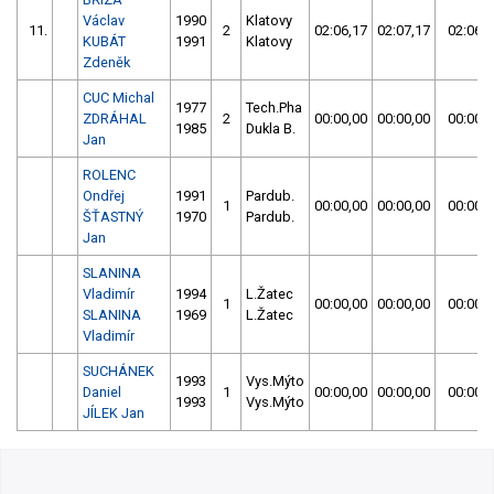
Václav
1990
Klatovy
11.
2
02:06,17
02:07,17
02:06,1
KUBÁT
1991
Klatovy
Zdeněk
CUC Michal
1977
Tech.Pha
ZDRÁHAL
2
00:00,00
00:00,00
00:00,0
1985
Dukla B.
Jan
ROLENC
Ondřej
1991
Pardub.
1
00:00,00
00:00,00
00:00,0
ŠŤASTNÝ
1970
Pardub.
Jan
SLANINA
Vladimír
1994
L.Žatec
1
00:00,00
00:00,00
00:00,0
SLANINA
1969
L.Žatec
Vladimír
SUCHÁNEK
1993
Vys.Mýto
Daniel
1
00:00,00
00:00,00
00:00,0
1993
Vys.Mýto
JÍLEK Jan