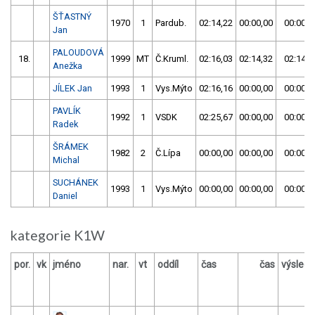
ŠŤASTNÝ
1970
1
Pardub.
02:14,22
00:00,00
00:00,0
Jan
PALOUDOVÁ
18.
1999
MT
Č.Kruml.
02:16,03
02:14,32
02:14,3
Anežka
JÍLEK Jan
1993
1
Vys.Mýto
02:16,16
00:00,00
00:00,0
PAVLÍK
1992
1
VSDK
02:25,67
00:00,00
00:00,0
Radek
ŠRÁMEK
1982
2
Č.Lípa
00:00,00
00:00,00
00:00,0
Michal
SUCHÁNEK
1993
1
Vys.Mýto
00:00,00
00:00,00
00:00,0
Daniel
kategorie K1W
por.
vk
jméno
nar.
vt
oddíl
čas
čas
výsled