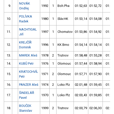
NOVÁK
9.
1992
1
Boh.Pha
01:52,63
01:52,72
01:52
Ondřej
POLÍVKA
10.
1980
1
Sláv.HK
01:53,14
01:54,08
01:53
Radek
NACHTIGAL
11.
1997
1
Chomutov
01:53,86
01:54,92
01:53
Jiří
KREJČÍŘ
12.
1996
1
KK Brno
01:54,14
01:54,14
01:54
Dominik
13.
MAREK Aleš
1978
2
Trutnov
01:58,48
01:55,28
01:55
14.
KUBŮ Petr
1976
1
Olomouc
01:57,44
01:58,94
01:57
KRATOCHVÍL
15.
1971
2
Olomouc
01:57,71
01:57,90
01:57
Petr
16.
PANZER Aleš
1974
2
Loko Plz
02:01,48
01:59,45
01:59
ŠINDELÁŘ
17.
1970
1
Loko Plz
02:03,43
01:59,85
01:59
Pavel
BOUČEK
18.
1999
2
Trutnov
02:00,79
02:06,30
02:00
Stanislav