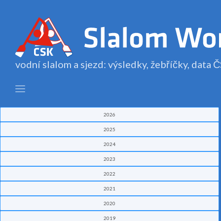
vodní slalom a sjezd: výsledky, žebříčky, data
2026
2025
2024
2023
2022
2021
2020
2019