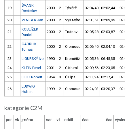
ŠVAGR
19.
2000
2
Týniště
02:04,40
02:02,44
02:02
Rostislav
20.
VENIGER Jan
2000
2
Vys.Mýto
02:03,51
02:09,95
02:03
KOBLÍŽEK
21.
2000
2
Trutnov
02:05,28
02:03,87
02:03
Daniel
GABRLÍK
22.
2000
2
Olomouc
02:06,40
02:04,10
02:04
Tomáš
23.
LIGURSKÝ Ivo
1990
2
Kroměříž
02:05,36
06:45,35
02:05
24.
KLEIN Pavel
2001
2
Č.Kruml.
02:09,56
02:23,05
02:09
25.
FILIPI Robert
1964
3
Č.Lípa
02:11,24
02:17,41
02:11
LUDWIG
26.
1999
2
Olomouc
02:24,93
03:20,37
02:24
Hubert
kategorie C2M
por.
vk
jméno
nar.
vt
oddíl
čas
čas
výslede