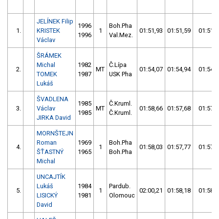
JELÍNEK Filip
1996
Boh.Pha
1.
KRISTEK
1
01:51,93
01:51,59
01:51,5
1996
Val.Mez.
Václav
ŠRÁMEK
Michal
1982
Č.Lípa
2.
MT
01:54,07
01:54,94
01:54,0
TOMEK
1987
USK Pha
Lukáš
ŠVADLENA
1985
Č.Kruml.
3.
Václav
MT
01:58,66
01:57,68
01:57,6
1985
Č.Kruml.
JIRKA David
MORNŠTEJN
Roman
1969
Boh.Pha
4.
1
01:58,03
01:57,77
01:57,7
ŠŤASTNÝ
1965
Boh.Pha
Michal
UNCAJTÍK
Lukáš
1984
Pardub.
5.
1
02:00,21
01:58,18
01:58,1
LISICKÝ
1981
Olomouc
David