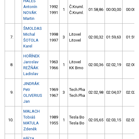
HALEŠ
Antonín
1992
Č.Kruml.
1
01:58,86
00:00,00
00:00,0
NOVÁK
1991
Č.Kruml.
Martin
ŠMOLDAS
Michal
1998
Litovel
7.
3
02:00,32
01:59,63
01:59,6
ŠOTOLA
1997
Litovel
Karel
HOŘÍNEK
Jaroslav
1963
Litovel
8.
1
02:00,36
02:02,19
02:00,3
REŽŇÁK
1966
KK Brno
Ladislav
JINDRÁK
Petr
1969
Tech.Pha
9.
3
02:02,98
02:04,07
02:02,9
OLIVERIUS
1967
Tech.Pha
Jan
MALACH
Tobiáš
1989
Tesla Bo
10.
1
02:05,65
02:03,15
02:03,1
MATULA
1955
Tesla Bo
Zdeněk
BŘÍZA