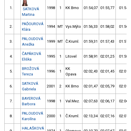
1.
1998
1
KK Brno
01:54,07
01:55,77
01:54,
SATKOVÁ
Martina
PAĎOUROVÁ
2.
1994
MT
Vys.Mýto
01:56,33
01:58,02
01:56,
Klára
PALOUDOVÁ
3.
1999
MT
Č.Kruml.
01:59,31
01:57,43
01:57,
Anežka
ČAPÁKOVÁ
4.
1995
1
Litovel
01:58,91
02:01,25
01:58,
Eliška
BROŽOVÁ
KK
5.
1996
1
02:02,43
02:01,45
02:01,
Tereza
Opava
SATKOVÁ
6.
2001
2
KK Brno
02:01,47
02:05,79
02:01,
Gabriela
BAYEROVÁ
7.
1998
1
Val.Mez.
02:07,63
02:06,17
02:06,
Barbora
PALOUDOVÁ
8.
2000
1
Č.Kruml.
02:13,34
02:07,16
02:07,
Karolína
HALAŠKOVÁ
9.
1974
1
Olomouc
02:10,70
02:07,67
02:07,