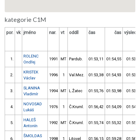
kategorie C1M
por.
vk
jméno
nar.
vt
oddíl
čas
čas
výslede
ROLENC
1.
1991
MT
Pardub.
01:53,11
01:54,55
01:53,1
Ondřej
KRISTEK
2.
1996
1
Val.Mez.
01:53,38
01:54,93
01:53,3
Václav
SLANINA
3.
1994
MT
L.Žatec
01:55,76
01:53,98
01:53,9
Vladimír
NOVOSAD
4.
1976
1
Č.Kruml.
01:56,42
01:54,09
01:54,0
Lukáš
HALEŠ
5.
1992
MT
Č.Kruml.
01:55,74
01:55,32
01:55,3
Antonín
ŠMOLDAS
6.
1998
1
Litovel
01:56,15
01:59,28
01:56,1