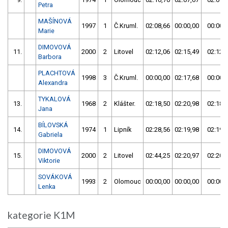
Petra
MAŠÍNOVÁ
1997
1
Č.Kruml.
02:08,66
00:00,00
00:00,
Marie
DIMOVOVÁ
11.
2000
2
Litovel
02:12,06
02:15,49
02:12,
Barbora
PLACHTOVÁ
1998
3
Č.Kruml.
00:00,00
02:17,68
00:00,
Alexandra
TYKALOVÁ
13.
1968
2
Klášter.
02:18,50
02:20,98
02:18,
Jana
BÍLOVSKÁ
14.
1974
1
Lipník
02:28,56
02:19,98
02:19,
Gabriela
DIMOVOVÁ
15.
2000
2
Litovel
02:44,25
02:20,97
02:20,
Viktorie
SOVÁKOVÁ
1993
2
Olomouc
00:00,00
00:00,00
00:00,
Lenka
kategorie K1M