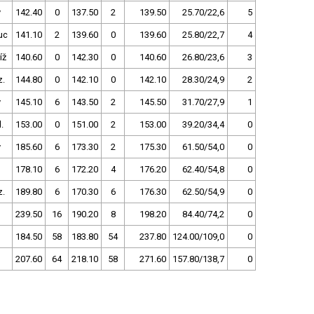
v
142.40
0
137.50
2
139.50
25.70/22,6
5
uc
141.10
2
139.60
0
139.60
25.80/22,7
4
íž
140.60
0
142.30
0
140.60
26.80/23,6
3
z.
144.80
0
142.10
0
142.10
28.30/24,9
2
v
145.10
6
143.50
2
145.50
31.70/27,9
1
.
153.00
0
151.00
2
153.00
39.20/34,4
0
v
185.60
6
173.30
2
175.30
61.50/54,0
0
178.10
6
172.20
4
176.20
62.40/54,8
0
z.
189.80
6
170.30
6
176.30
62.50/54,9
0
239.50
16
190.20
8
198.20
84.40/74,2
0
184.50
58
183.80
54
237.80
124.00/109,0
0
207.60
64
218.10
58
271.60
157.80/138,7
0