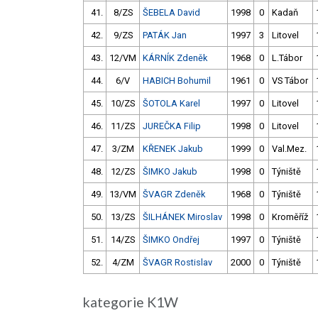
41.
8/ZS
ŠEBELA David
1998
0
Kadaň
42.
9/ZS
PATÁK Jan
1997
3
Litovel
43.
12/VM
KÁRNÍK Zdeněk
1968
0
L.Tábor
44.
6/V
HABICH Bohumil
1961
0
VS Tábor
45.
10/ZS
ŠOTOLA Karel
1997
0
Litovel
46.
11/ZS
JUREČKA Filip
1998
0
Litovel
47.
3/ZM
KŘENEK Jakub
1999
0
Val.Mez.
48.
12/ZS
ŠIMKO Jakub
1998
0
Týniště
49.
13/VM
ŠVAGR Zdeněk
1968
0
Týniště
50.
13/ZS
ŠILHÁNEK Miroslav
1998
0
Kroměříž
51.
14/ZS
ŠIMKO Ondřej
1997
0
Týniště
52.
4/ZM
ŠVAGR Rostislav
2000
0
Týniště
kategorie K1W