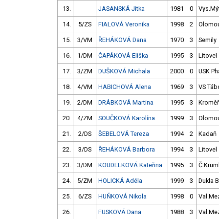
13.
JASANSKÁ Jitka
1981
0
Vys.Mý
14.
5/ZS
FIALOVÁ Veronika
1998
2
Olomo
15.
3/VM
ŘEHÁKOVÁ Dana
1970
3
Semily
16.
1/DM
ČAPÁKOVÁ Eliška
1995
3
Litovel
17.
3/ZM
DUŠKOVÁ Michala
2000
0
USK Ph
18.
4/VM
HABICHOVÁ Alena
1969
3
VS Táb
19.
2/DM
DRÁBKOVÁ Martina
1995
3
Kroměř
20.
4/ZM
SOUČKOVÁ Karolína
1999
3
Olomo
21.
2/DS
ŠEBELOVÁ Tereza
1994
2
Kadaň
22.
3/DS
ŘEHÁKOVÁ Barbora
1994
3
Litovel
23.
3/DM
KOUDELKOVÁ Kateřina
1995
3
Č.Kruml
24.
5/ZM
HOLICKÁ Adéla
1999
3
Dukla B
25.
6/ZS
HUŇKOVÁ Nikola
1998
0
Val.Me
26.
FUSKOVÁ Dana
1988
3
Val.Me