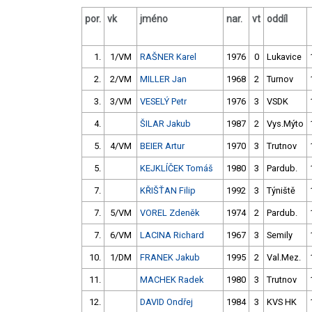
por.
vk
jméno
nar.
vt
oddíl
1.
1/VM
RAŠNER Karel
1976
0
Lukavice
2.
2/VM
MILLER Jan
1968
2
Turnov
3.
3/VM
VESELÝ Petr
1976
3
VSDK
4.
ŠILAR Jakub
1987
2
Vys.Mýto
5.
4/VM
BEIER Artur
1970
3
Trutnov
5.
KEJKLÍČEK Tomáš
1980
3
Pardub.
7.
KŘIŠŤAN Filip
1992
3
Týniště
7.
5/VM
VOREL Zdeněk
1974
2
Pardub.
7.
6/VM
LACINA Richard
1967
3
Semily
10.
1/DM
FRANEK Jakub
1995
2
Val.Mez.
11.
MACHEK Radek
1980
3
Trutnov
12.
DAVID Ondřej
1984
3
KVS HK