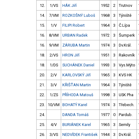
12.
1/VS
HÁK Jiří
1952
2
Trutnov
14.
7/VM
ROZKOŠNÝ Luboš
1968
3
Týniště
15.
1/V
FILIPI Robert
1964
3
Č.Lípa
16.
8/VM
URBAN Radek
1972
3
Šumperk
16.
9/VM
ZÁRUBA Martin
1974
3
Dv.Král.
18.
2/VS
HRON Jiří
1951
3
Rakovník
18.
1/DS
SUCHÁNEK Daniel
1993
3
Vys.Mýto
20.
2/V
KARLOVSKÝ Jiří
1965
3
KVS HK
21.
3/V
KŘIŠŤAN Martin
1964
3
Týniště
22.
1/ZS
PŘÍHODA Matouš
1998
3
USK Pha
23.
10/VM
BOHATÝ Karel
1974
3
Třebech.
24.
DANDA Tomáš
1977
0
Pardub.
25.
4/V
BURIÁNEK Karel
1965
3
Semily
26.
3/VS
NEDVÍDEK František
1944
3
Dv.Král.