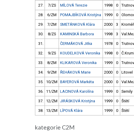
27.
7/ZS
MÍLOVÁ Terezie
1998
0
Trutno
28.
6/ZM
POMAJBÍKOVÁ Kristýna
1999
0
Olomo
29.
7/ZM
SMETÁNKOVÁ Klára
2000
3
Kroměř
30.
8/ZS
KAMINSKÁ Barbora
1998
3
Val.Me
31.
ČERMÁKOVÁ Jitka
1978
0
Trutno
32.
9/ZS
KOUDELKOVÁ Veronika
1998
0
Č.Kruml
33.
8/ZM
KLIKAROVÁ Veronika
1999
0
Trutno
34.
9/ZM
ŘEHÁKOVÁ Marie
2000
0
Litovel
35.
10/ZM
BAYEROVÁ Markéta
2000
0
Val.Me
36.
11/ZM
LACINOVÁ Karolína
1999
0
Semily
37.
12/ZM
JIRÁSKOVÁ Kristýna
1999
0
Štětí
38.
13/ZM
LÍPOVÁ Klára
1999
0
Štětí
kategorie C2M