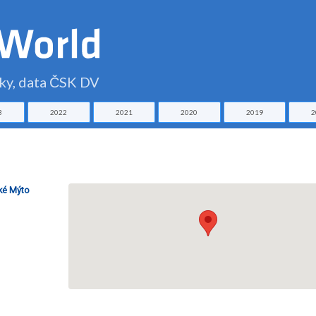
čky, data ČSK DV
3
2022
2021
2020
2019
2
oké Mýto