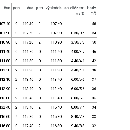
čas
pen
čas
pen
výsledek
za vítězem
body
s / %
OČ
107.40
0
110.30
2
107.40
58
107.90
0
107.20
2
107.90
0.50/0,5
54
110.90
0
117.20
2
110.90
3.50/3,3
50
111.40
0
111.70
0
111.40
4.00/3,7
46
111.80
0
111.80
0
111.80
4.40/4,1
42
112.50
2
111.80
0
111.80
4.40/4,1
38
112.10
2
113.40
0
113.40
6.00/5,6
37
112.90
4
113.40
0
113.40
6.00/5,6
36
115.80
2
113.40
0
113.40
6.00/5,6
35
132.40
2
113.40
2
115.40
8.00/7,4
34
116.60
4
115.80
0
115.80
8.40/7,8
33
116.80
0
117.40
2
116.80
9.40/8,8
32