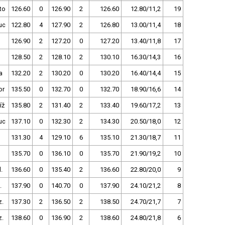
to
126.60
0
126.90
2
126.60
12.80/11,2
19
uc
122.80
4
127.90
2
126.80
13.00/11,4
18
126.90
2
127.20
0
127.20
13.40/11,8
17
128.50
2
128.10
2
130.10
16.30/14,3
16
a
132.20
2
130.20
0
130.20
16.40/14,4
15
or
135.50
0
132.70
0
132.70
18.90/16,6
14
íž
135.80
2
131.40
2
133.40
19.60/17,2
13
uc
137.10
0
132.30
2
134.30
20.50/18,0
12
131.30
4
129.10
6
135.10
21.30/18,7
11
135.70
0
136.10
0
135.70
21.90/19,2
10
.
136.60
0
135.40
2
136.60
22.80/20,0
9
.
137.90
0
140.70
0
137.90
24.10/21,2
8
z.
137.30
2
136.50
2
138.50
24.70/21,7
7
z.
138.60
0
136.90
2
138.60
24.80/21,8
6