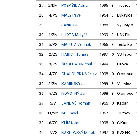
27.
2/DM
POSPÍŠIL Adrian
1995
3
Trutnov
28.
4/VS
MALÝ Pavel
1954
3
Lukavice
29.
JANKO Jan
1986
3
Vys.Mýto
30.
1/ZM
LHOTA Matyáš
1999
3
USK Pha
31.
5/VS
MATULA Zdeněk
1955
3
Tesla Bo
32.
2/ZS
HABICH Tomáš
1997
0
VS Tábor
33.
3/ZS
ŠMOLDAS Michal
1998
3
Litovel
34.
4/ZS
CHALOUPKA Václav
1998
0
Olomouc
35.
2/ZM
KAMINSKÝ Jan
1999
3
Val.Mez.
36.
5/ZS
NOVOTNÝ Jan
1998
3
Olomouc
37.
5/V
JANDÁŠ Roman
1965
0
Kadaň
38.
11/VM
MÍL Pavel
1967
3
Trutnov
39.
6/ZS
KLÍMA Jan
1998
0
Č.Kruml.
40.
7/ZS
KARLOVSKÝ Marek
1997
0
KVS HK