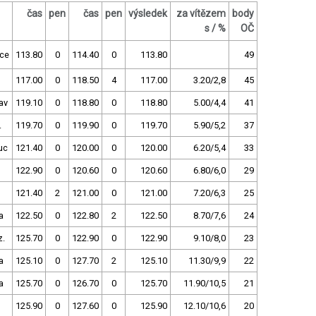
čas
pen
čas
pen
výsledek
za vítězem
body
s / %
OČ
ce
113.80
0
114.40
0
113.80
49
117.00
0
118.50
4
117.00
3.20/2,8
45
av
119.10
0
118.80
0
118.80
5.00/4,4
41
.
119.70
0
119.90
0
119.70
5.90/5,2
37
uc
121.40
0
120.00
0
120.00
6.20/5,4
33
122.90
0
120.60
0
120.60
6.80/6,0
29
121.40
2
121.00
0
121.00
7.20/6,3
25
a
122.50
0
122.80
2
122.50
8.70/7,6
24
z.
125.70
0
122.90
0
122.90
9.10/8,0
23
a
125.10
0
127.70
2
125.10
11.30/9,9
22
a
125.70
0
126.70
0
125.70
11.90/10,5
21
125.90
0
127.60
0
125.90
12.10/10,6
20