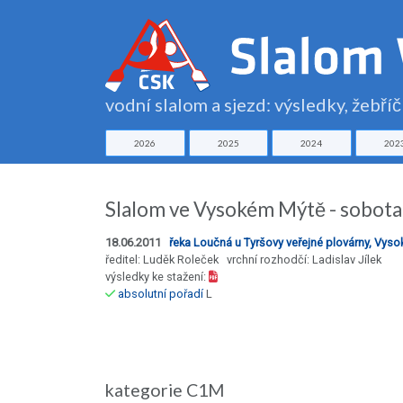
vodní slalom a sjezd: výsledky, žebří
2026
2025
2024
202
Slalom ve Vysokém Mýtě - sobota
18.06.2011
řeka Loučná u Tyršovy veřejné plovárny, Vys
ředitel: Luděk Roleček vrchní rozhodčí: Ladislav Jílek
výsledky ke stažení:
absolutní pořadí
L
kategorie C1M