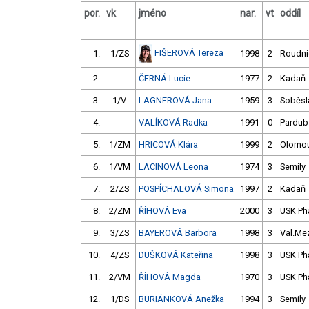
por.
vk
jméno
nar.
vt
oddíl
FIŠEROVÁ Tereza
1.
1/ZS
1998
2
Roudni
2.
ČERNÁ Lucie
1977
2
Kadaň
3.
1/V
LAGNEROVÁ Jana
1959
3
Soběsl
4.
VALÍKOVÁ Radka
1991
0
Pardub
5.
1/ZM
HRICOVÁ Klára
1999
2
Olomo
6.
1/VM
LACINOVÁ Leona
1974
3
Semily
7.
2/ZS
POSPÍCHALOVÁ Simona
1997
2
Kadaň
8.
2/ZM
ŘÍHOVÁ Eva
2000
3
USK Ph
9.
3/ZS
BAYEROVÁ Barbora
1998
3
Val.Me
10.
4/ZS
DUŠKOVÁ Kateřina
1998
3
USK Ph
11.
2/VM
ŘÍHOVÁ Magda
1970
3
USK Ph
12.
1/DS
BURIÁNKOVÁ Anežka
1994
3
Semily