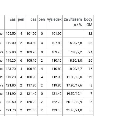
čas
pen
čas
pen
výsledek
za vítězem
body
s / %
OM
uc
105.50
4
101.90
0
101.90
32
o
119.00
2
103.80
4
107.80
5.90/5,8
28
va
109.90
2
109.20
0
109.20
7.30/7,2
24
uc
119.20
6
108.10
2
110.10
8.20/8,0
20
uc
123.70
4
106.80
4
110.80
8.90/8,7
16
uc
113.20
4
108.90
4
112.90
11.00/10,8
12
va
121.80
2
117.80
2
119.80
17.90/17,6
8
uc
131.90
2
121.40
0
121.40
19.50/19,1
7
o
120.50
2
120.20
2
122.20
20.30/19,9
6
o
121.70
2
121.30
2
123.30
21.40/21,0
5