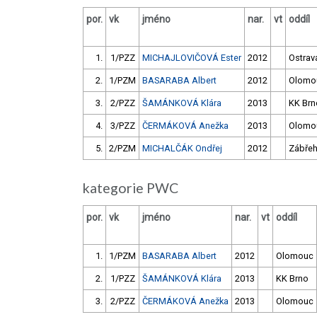
por.
vk
jméno
nar.
vt
oddíl
1.
1/PZZ
MICHAJLOVIČOVÁ Ester
2012
Ostrav
2.
1/PZM
BASARABA Albert
2012
Olomo
3.
2/PZZ
ŠAMÁNKOVÁ Klára
2013
KK Brn
4.
3/PZZ
ČERMÁKOVÁ Anežka
2013
Olomo
5.
2/PZM
MICHALČÁK Ondřej
2012
Zábře
kategorie PWC
por.
vk
jméno
nar.
vt
oddíl
1.
1/PZM
BASARABA Albert
2012
Olomouc
2.
1/PZZ
ŠAMÁNKOVÁ Klára
2013
KK Brno
3.
2/PZZ
ČERMÁKOVÁ Anežka
2013
Olomouc