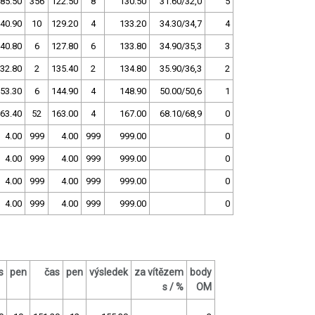
85.50
356
122.50
8
130.50
31.60/32,0
5
40.90
10
129.20
4
133.20
34.30/34,7
4
40.80
6
127.80
6
133.80
34.90/35,3
3
32.80
2
135.40
2
134.80
35.90/36,3
2
53.30
6
144.90
4
148.90
50.00/50,6
1
63.40
52
163.00
4
167.00
68.10/68,9
0
4.00
999
4.00
999
999.00
0
4.00
999
4.00
999
999.00
0
4.00
999
4.00
999
999.00
0
4.00
999
4.00
999
999.00
0
s
pen
čas
pen
výsledek
za vítězem
body
s / %
OM