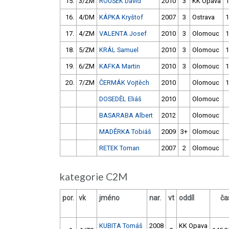
15.
3/ZM
ROUSEK David
2010
3
KK Opava
1
16.
4/DM
KÁPKA Kryštof
2007
3
Ostrava
1
17.
4/ZM
VALENTA Josef
2010
3
Olomouc
1
18.
5/ZM
KRÁL Samuel
2010
3
Olomouc
1
19.
6/ZM
KAFKA Martin
2010
3
Olomouc
1
20.
7/ZM
ČERMÁK Vojtěch
2010
Olomouc
1
DOSEDĚL Eliáš
2010
Olomouc
BASARABA Albert
2012
Olomouc
MADĚRKA Tobiáš
2009
3+
Olomouc
RETEK Toman
2007
2
Olomouc
kategorie C2M
por.
vk
jméno
nar.
vt
oddíl
ča
KUBITA Tomáš
2008
KK Opava