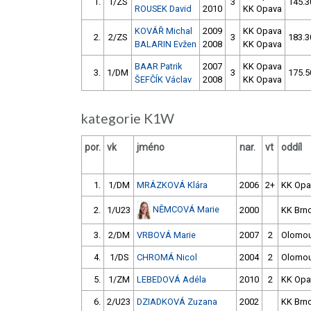
1.
1/ZS
3
145.3
ROUSEK David
2010
KK Opava
KOVÁŘ Michal
2009
KK Opava
2.
2/ZS
3
183.3
BALARIN Evžen
2008
KK Opava
BAAR Patrik
2007
KK Opava
3.
1/DM
3
175.5
ŠEFČÍK Václav
2008
KK Opava
kategorie K1W
por.
vk
jméno
nar.
vt
oddíl
1.
1/DM
MRÁZKOVÁ Klára
2006
2+
KK Opa
NĚMCOVÁ Marie
2.
1/U23
2000
KK Brn
3.
2/DM
VRBOVÁ Marie
2007
2
Olomo
4.
1/DS
CHROMÁ Nicol
2004
2
Olomo
5.
1/ZM
LEBEDOVÁ Adéla
2010
2
KK Opa
6.
2/U23
DZIADKOVÁ Zuzana
2002
KK Brn