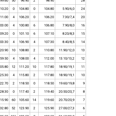
99.60
50
96.90
2
98.90
28
10.20
0
104.80
0
104.80
5.90/6,0
24
11.00
4
106.20
0
106.20
7.30/7,4
20
03.00
4
100.80
6
106.80
7.90/8,0
16
09.20
0
101.10
6
107.10
8.20/8,3
15
03.30
4
106.90
4
107.30
8.40/8,5
14
20.90
10
108.80
2
110.80
11.90/12,0
13
59.50
4
108.00
4
112.00
13.10/13,2
12
05.80
12
111.20
10
117.80
18.90/19,1
11
25.30
4
115.80
2
117.80
18.90/19,1
10
22.70
2
118.50
0
118.50
19.60/19,8
9
28.30
0
117.40
2
119.40
20.50/20,7
8
15.90
60
105.60
14
119.60
20.70/20,9
7
32.80
52
123.90
2
125.90
27.00/27,3
6