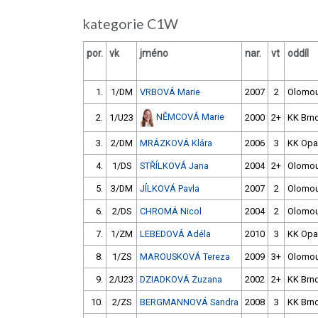
kategorie C1W
por.
vk
jméno
nar.
vt
oddíl
1.
1/DM
VRBOVÁ Marie
2007
2
Olomo
NĚMCOVÁ Marie
2.
1/U23
2000
2+
KK Brn
3.
2/DM
MRÁZKOVÁ Klára
2006
3
KK Opa
4.
1/DS
STŘÍLKOVÁ Jana
2004
2+
Olomo
5.
3/DM
JÍLKOVÁ Pavla
2007
2
Olomo
6.
2/DS
CHROMÁ Nicol
2004
2
Olomo
7.
1/ZM
LEBEDOVÁ Adéla
2010
3
KK Opa
8.
1/ZS
MAROUSKOVÁ Tereza
2009
3+
Olomo
9.
2/U23
DZIADKOVÁ Zuzana
2002
2+
KK Brn
10.
2/ZS
BERGMANNOVÁ Sandra
2008
3
KK Brn