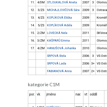
11.
4/DM
STLOUKALOVÁ Aneta
2007
3
Olomo
12.
3/ZS
MICHAJLOVIČOVÁ Sára
2009
3
Ostrav
13.
4/ZS
KOPLÍKOVÁ Eliška
2009
Kroměř
14.
5/ZS
KOPLÍKOVÁ Adéla
2009
Kroměř
15.
2/ZM
LOVECKÁ Nela
2011
SKVese
16.
3/ZM
KAŠPARŮ Emma
2011
Olomo
17.
4/ZM
HANUŠOVÁ Johanka
2010
Olomo
SRPOVÁ Stela
2006
3
VS Ostr
SRPOVÁ Lada
2006
3+
VS Ostr
FABIANOVÁ Anna
2007
2+
VS Ostr
kategorie C1M
por.
vk
jméno
nar.
vt
oddíl