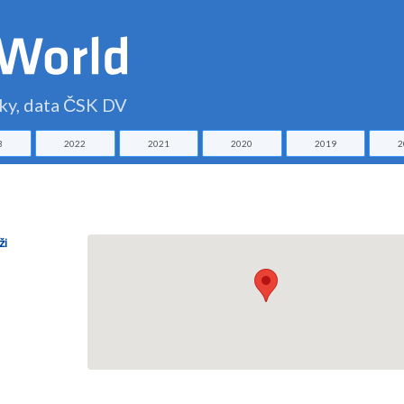
čky, data ČSK DV
3
2022
2021
2020
2019
2
ži