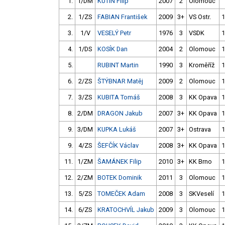
1.
1/DM
KUTÍN Filip
2007
2
Olomouc
2.
1/ZS
FABIAN František
2009
3+
VS Ostr.
1
3.
1/V
VESELÝ Petr
1976
3
VSDK
1
4.
1/DS
KOSÍK Dan
2004
2
Olomouc
1
5.
RUBINT Martin
1990
3
Kroměříž
1
6.
2/ZS
ŠTÝBNAR Matěj
2009
2
Olomouc
1
7.
3/ZS
KUBITA Tomáš
2008
3
KK Opava
1
8.
2/DM
DRAGON Jakub
2007
3+
KK Opava
1
9.
3/DM
KUPKA Lukáš
2007
3+
Ostrava
1
9.
4/ZS
ŠEFČÍK Václav
2008
3+
KK Opava
1
11.
1/ZM
ŠAMÁNEK Filip
2010
3+
KK Brno
1
12.
2/ZM
BOTEK Dominik
2011
3
Olomouc
1
13.
5/ZS
TOMEČEK Adam
2008
3
SKVeselí
1
14.
6/ZS
KRATOCHVÍL Jakub
2009
3
Olomouc
1