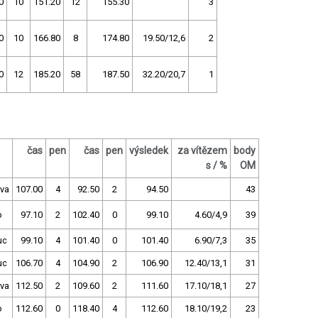
0
10
151.20
12
155.30
3
0
10
166.80
8
174.80
19.50/12,6
2
0
12
185.20
58
187.50
32.20/20,7
1
čas
pen
čas
pen
výsledek
za vítězem
body
s / %
OM
va
107.00
4
92.50
2
94.50
43
o
97.10
2
102.40
0
99.10
4.60/4,9
39
uc
99.10
4
101.40
0
101.40
6.90/7,3
35
uc
106.70
4
104.90
2
106.90
12.40/13,1
31
va
112.50
2
109.60
2
111.60
17.10/18,1
27
o
112.60
0
118.40
4
112.60
18.10/19,2
23