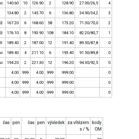
uc
140.60
10
126.90
2
128.90
27.00/26,5
4
a
134.80
2
145.70
6
136.80
34.90/34,2
3
íž
167.20
6
168.60
58
173.20
71.30/70,0
2
íž
176.10
8
193.90
108
184.10
82.20/80,7
1
lí
189.40
2
187.00
12
191.40
89.50/87,8
0
uc
189.40
4
211.10
6
193.40
91.50/89,8
0
uc
194.20
2
221.30
12
196.20
94.30/92,5
0
.
4.00
999
4.00
999
999.00
0
.
4.00
999
4.00
999
999.00
0
.
4.00
999
4.00
999
999.00
0
čas
pen
čas
pen
výsledek
za vítězem
body
s / %
OM