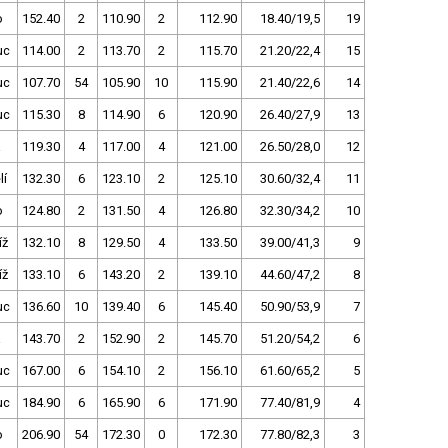
o
152.40
2
110.90
2
112.90
18.40/19,5
19
uc
114.00
2
113.70
2
115.70
21.20/22,4
15
uc
107.70
54
105.90
10
115.90
21.40/22,6
14
uc
115.30
8
114.90
6
120.90
26.40/27,9
13
a
119.30
4
117.00
4
121.00
26.50/28,0
12
lí
132.30
6
123.10
2
125.10
30.60/32,4
11
o
124.80
2
131.50
4
126.80
32.30/34,2
10
íž
132.10
8
129.50
4
133.50
39.00/41,3
9
íž
133.10
6
143.20
2
139.10
44.60/47,2
8
uc
136.60
10
139.40
6
145.40
50.90/53,9
7
a
143.70
2
152.90
2
145.70
51.20/54,2
6
uc
167.00
6
154.10
2
156.10
61.60/65,2
5
uc
184.90
6
165.90
6
171.90
77.40/81,9
4
o
206.90
54
172.30
0
172.30
77.80/82,3
3