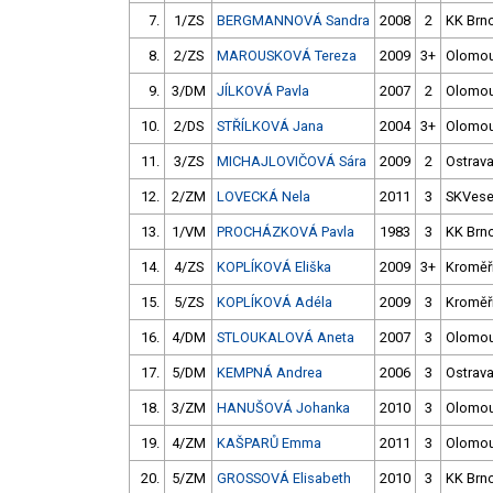
7.
1/ZS
BERGMANNOVÁ Sandra
2008
2
KK Brn
8.
2/ZS
MAROUSKOVÁ Tereza
2009
3+
Olomo
9.
3/DM
JÍLKOVÁ Pavla
2007
2
Olomo
10.
2/DS
STŘÍLKOVÁ Jana
2004
3+
Olomo
11.
3/ZS
MICHAJLOVIČOVÁ Sára
2009
2
Ostrav
12.
2/ZM
LOVECKÁ Nela
2011
3
SKVese
13.
1/VM
PROCHÁZKOVÁ Pavla
1983
3
KK Brn
14.
4/ZS
KOPLÍKOVÁ Eliška
2009
3+
Kroměř
15.
5/ZS
KOPLÍKOVÁ Adéla
2009
3
Kroměř
16.
4/DM
STLOUKALOVÁ Aneta
2007
3
Olomo
17.
5/DM
KEMPNÁ Andrea
2006
3
Ostrav
18.
3/ZM
HANUŠOVÁ Johanka
2010
3
Olomo
19.
4/ZM
KAŠPARŮ Emma
2011
3
Olomo
20.
5/ZM
GROSSOVÁ Elisabeth
2010
3
KK Brn