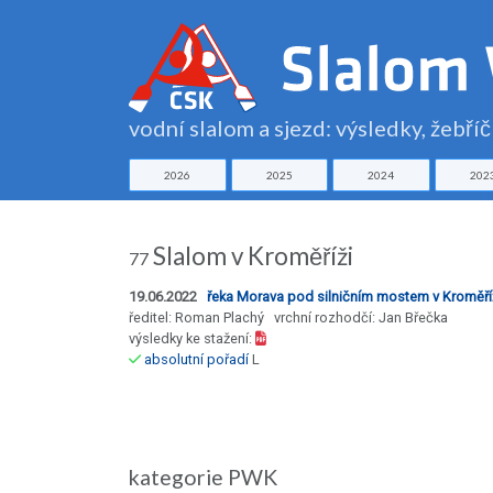
vodní slalom a sjezd: výsledky, žebří
2026
2025
2024
202
Slalom v Kroměříži
77
19.06.2022
řeka Morava pod silničním mostem v Kroměří
ředitel: Roman Plachý vrchní rozhodčí: Jan Břečka
výsledky ke stažení:
absolutní pořadí
L
kategorie PWK