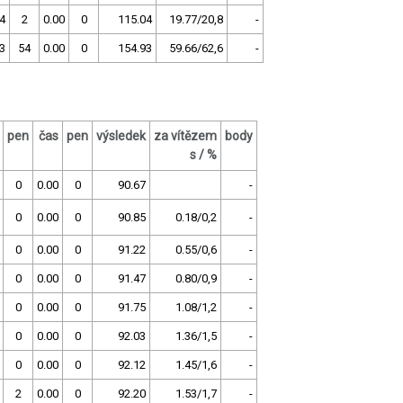
4
2
0.00
0
115.04
19.77/20,8
-
3
54
0.00
0
154.93
59.66/62,6
-
pen
čas
pen
výsledek
za vítězem
body
s / %
0
0.00
0
90.67
-
0
0.00
0
90.85
0.18/0,2
-
0
0.00
0
91.22
0.55/0,6
-
0
0.00
0
91.47
0.80/0,9
-
0
0.00
0
91.75
1.08/1,2
-
0
0.00
0
92.03
1.36/1,5
-
0
0.00
0
92.12
1.45/1,6
-
2
0.00
0
92.20
1.53/1,7
-