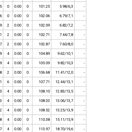
5
0
0.00
0
101.25
5.98/6,3
-
6
0
0.00
0
102.06
6.79/7,1
-
9
2
0.00
0
102.09
6.82/7,2
-
1
2
0.00
0
102.71
7.44/7,8
-
7
2
0.00
0
102.87
7.60/8,0
-
9
4
0.00
0
104.89
9.62/10,1
-
9
4
0.00
0
105.09
9.82/10,3
-
8
2
0.00
0
106.68
11.41/12,0
-
1
6
0.00
0
107.71
12.44/13,1
-
0
4
0.00
0
108.10
12.83/13,5
-
3
4
0.00
0
108.33
13.06/13,7
-
2
4
0.00
0
108.52
13.25/13,9
-
8
4
0.00
0
110.38
15.11/15,9
-
7
4
0.00
0
113.97
18.70/19,6
-