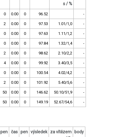
s / %
0
0.00
0
96.52
-
2
0.00
0
97.53
1.01/1,0
-
0
0.00
0
97.63
1.11/1,2
-
0
0.00
0
97.84
1.32/1,4
-
2
0.00
0
98.62
2.10/2,2
-
4
0.00
0
99.92
3.40/3,5
-
0
0.00
0
100.54
4.02/4,2
-
2
0.00
0
101.92
5.40/5,6
-
50
0.00
0
146.62
50.10/51,9
-
50
0.00
0
149.19
52.67/54,6
-
pen
čas
pen
výsledek
za vítězem
body