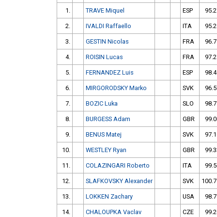
1.
TRAVE Miquel
ESP
95.2
2.
IVALDI Raffaello
ITA
95.2
3.
GESTIN Nicolas
FRA
96.7
4.
ROISIN Lucas
FRA
97.2
5.
FERNANDEZ Luis
ESP
98.4
6.
MIRGORODSKY Marko
SVK
96.5
7.
BOZIC Luka
SLO
98.7
8.
BURGESS Adam
GBR
99.0
9.
BENUS Matej
SVK
97.1
10.
WESTLEY Ryan
GBR
99.3
11.
COLAZINGARI Roberto
ITA
99.5
12.
SLAFKOVSKY Alexander
SVK
100.7
13.
LOKKEN Zachary
USA
98.7
14.
CHALOUPKA Vaclav
CZE
99.2