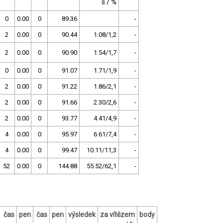
s / %
0
0.00
0
89.36
-
2
0.00
0
90.44
1.08/1,2
-
2
0.00
0
90.90
1.54/1,7
-
0
0.00
0
91.07
1.71/1,9
-
2
0.00
0
91.22
1.86/2,1
-
2
0.00
0
91.66
2.30/2,6
-
2
0.00
0
93.77
4.41/4,9
-
4
0.00
0
95.97
6.61/7,4
-
4
0.00
0
99.47
10.11/11,3
-
52
0.00
0
144.88
55.52/62,1
-
čas
pen
čas
pen
výsledek
za vítězem
body