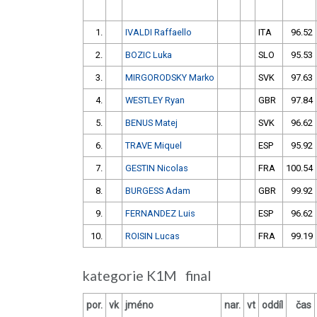
1.
IVALDI Raffaello
ITA
96.52
2.
BOZIC Luka
SLO
95.53
3.
MIRGORODSKY Marko
SVK
97.63
4.
WESTLEY Ryan
GBR
97.84
5.
BENUS Matej
SVK
96.62
6.
TRAVE Miquel
ESP
95.92
7.
GESTIN Nicolas
FRA
100.54
8.
BURGESS Adam
GBR
99.92
9.
FERNANDEZ Luis
ESP
96.62
10.
ROISIN Lucas
FRA
99.19
kategorie K1M final
por.
vk
jméno
nar.
vt
oddíl
čas