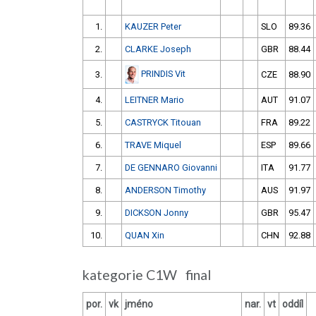
1.
KAUZER Peter
SLO
89.36
2.
CLARKE Joseph
GBR
88.44
PRINDIS Vit
3.
CZE
88.90
4.
LEITNER Mario
AUT
91.07
5.
CASTRYCK Titouan
FRA
89.22
6.
TRAVE Miquel
ESP
89.66
7.
DE GENNARO Giovanni
ITA
91.77
8.
ANDERSON Timothy
AUS
91.97
9.
DICKSON Jonny
GBR
95.47
10.
QUAN Xin
CHN
92.88
kategorie C1W final
por.
vk
jméno
nar.
vt
oddíl