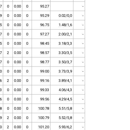
7
0
0.00
0
95.27
-
9
0
0.00
0
95.29
0.02/0,0
-
5
0
0.00
0
96.75
1.48/1,6
-
7
0
0.00
0
97.27
2.00/2,1
-
5
0
0.00
0
98.45
3.18/3,3
-
7
2
0.00
0
98.57
3.30/3,5
-
7
0
0.00
0
98.77
3.50/3,7
-
0
0
0.00
0
99.00
3.73/3,9
-
6
2
0.00
0
99.16
3.89/4,1
-
3
0
0.00
0
99.33
4.06/4,3
-
6
0
0.00
0
99.56
4.29/4,5
-
8
0
0.00
0
100.78
5.51/5,8
-
9
2
0.00
0
100.79
5.52/5,8
-
0
2
0.00
0
101.20
5.93/6,2
-