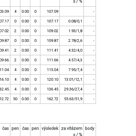
s / %
03.09
4
0.00
0
107.09
-
07.17
0
0.00
0
107.17
0.08/0,1
-
07.02
2
0.00
0
109.02
1.93/1,8
-
09.87
0
0.00
0
109.87
2.78/2,6
-
09.41
2
0.00
0
111.41
4.32/4,0
-
09.66
2
0.00
0
111.66
4.57/4,3
-
11.04
4
0.00
0
115.04
7.95/7,4
-
16.10
4
0.00
0
120.10
13.01/12,1
-
32.45
4
0.00
0
136.45
29.36/27,4
-
12.72
50
0.00
0
162.72
55.63/51,9
-
čas
pen
čas
pen
výsledek
za vítězem
body
s / %