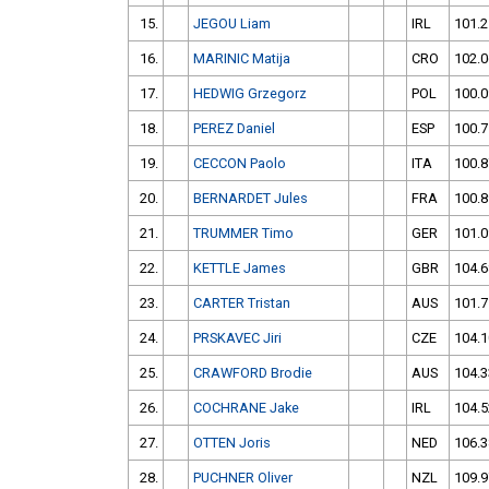
15.
JEGOU Liam
IRL
101.2
16.
MARINIC Matija
CRO
102.0
17.
HEDWIG Grzegorz
POL
100.0
18.
PEREZ Daniel
ESP
100.7
19.
CECCON Paolo
ITA
100.8
20.
BERNARDET Jules
FRA
100.8
21.
TRUMMER Timo
GER
101.0
22.
KETTLE James
GBR
104.6
23.
CARTER Tristan
AUS
101.7
24.
PRSKAVEC Jiri
CZE
104.1
25.
CRAWFORD Brodie
AUS
104.3
26.
COCHRANE Jake
IRL
104.5
27.
OTTEN Joris
NED
106.3
28.
PUCHNER Oliver
NZL
109.9