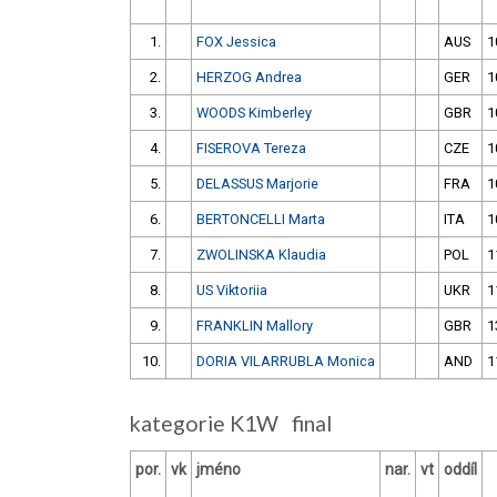
1.
FOX Jessica
AUS
1
2.
HERZOG Andrea
GER
1
3.
WOODS Kimberley
GBR
1
4.
FISEROVA Tereza
CZE
1
5.
DELASSUS Marjorie
FRA
1
6.
BERTONCELLI Marta
ITA
1
7.
ZWOLINSKA Klaudia
POL
1
8.
US Viktoriia
UKR
1
9.
FRANKLIN Mallory
GBR
1
10.
DORIA VILARRUBLA Monica
AND
1
kategorie K1W final
por.
vk
jméno
nar.
vt
oddíl