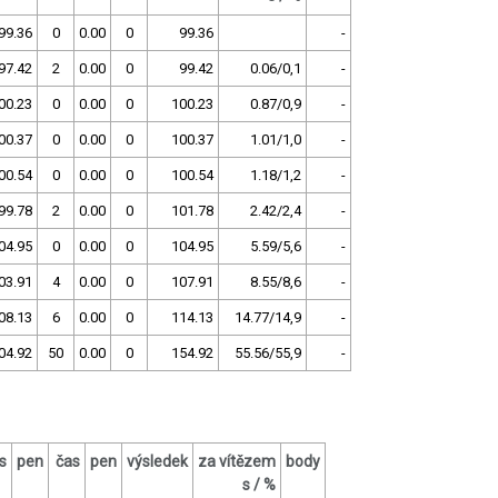
99.36
0
0.00
0
99.36
-
97.42
2
0.00
0
99.42
0.06/0,1
-
00.23
0
0.00
0
100.23
0.87/0,9
-
00.37
0
0.00
0
100.37
1.01/1,0
-
00.54
0
0.00
0
100.54
1.18/1,2
-
99.78
2
0.00
0
101.78
2.42/2,4
-
04.95
0
0.00
0
104.95
5.59/5,6
-
03.91
4
0.00
0
107.91
8.55/8,6
-
08.13
6
0.00
0
114.13
14.77/14,9
-
04.92
50
0.00
0
154.92
55.56/55,9
-
s
pen
čas
pen
výsledek
za vítězem
body
s / %