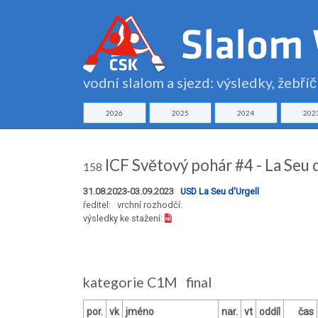
vodní slalom a sjezd: výsledky, žebří
2026
2025
2024
202
ICF Světový pohár #4 - La Seu 
158
31.08.2023-03.09.2023
USD La Seu d'Urgell
ředitel: vrchní rozhodčí:
výsledky ke stažení:
kategorie C1M final
por.
vk
jméno
nar.
vt
oddíl
čas