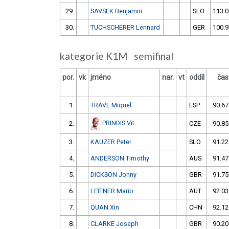
29.
SAVSEK Benjamin
SLO
113.0
30.
TUCHSCHERER Lennard
GER
100.9
kategorie K1M semifinal
por.
vk
jméno
nar.
vt
oddíl
čas
1.
TRAVE Miquel
ESP
90.67
PRINDIS Vit
2.
CZE
90.85
3.
KAUZER Peter
SLO
91.22
4.
ANDERSON Timothy
AUS
91.47
5.
DICKSON Jonny
GBR
91.75
6.
LEITNER Mario
AUT
92.03
7.
QUAN Xin
CHN
92.12
8.
CLARKE Joseph
GBR
90.20