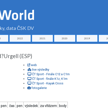
čky, data ČSK DV
3
2022
2021
2020
2019
2
d?Urgell (ESP)
web
live výsledky
ČT Sport - Finále C1ž a C1m
ČT Sport - finále K1z, K1m
ČT Sport - Kayak Cross
fotogalerie
pen
čas
pen
výsledek
za vítězem
body