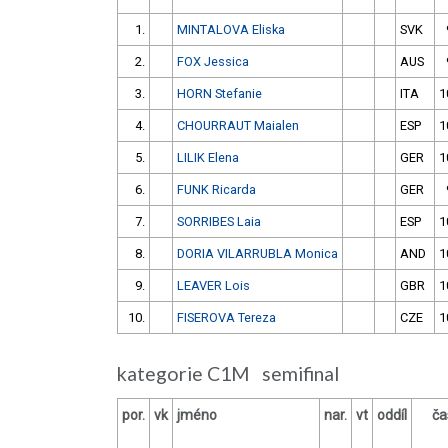
1.
MINTALOVA Eliska
SVK
2.
FOX Jessica
AUS
3.
HORN Stefanie
ITA
1
4.
CHOURRAUT Maialen
ESP
1
5.
LILIK Elena
GER
1
6.
FUNK Ricarda
GER
7.
SORRIBES Laia
ESP
1
8.
DORIA VILARRUBLA Monica
AND
1
9.
LEAVER Lois
GBR
1
10.
FISEROVA Tereza
CZE
1
kategorie C1M semifinal
por.
vk
jméno
nar.
vt
oddíl
ča