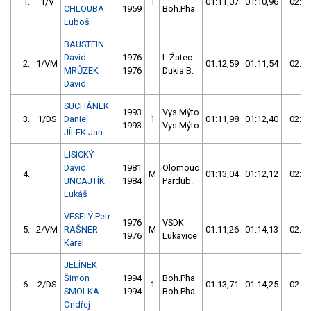
1.
1/V
1
01:11,07
01:10,96
02:22
CHLOUBA
1959
Boh.Pha
Luboš
BAUSTEIN
David
1976
L.Žatec
2.
1/VM
01:12,59
01:11,54
02:24
MRŮZEK
1976
Dukla B.
David
SUCHÁNEK
1993
Vys.Mýto
3.
1/DS
Daniel
1
01:11,98
01:12,40
02:24
1993
Vys.Mýto
JÍLEK Jan
LISICKÝ
David
1981
Olomouc
4.
M
01:13,04
01:12,12
02:25
UNCAJTÍK
1984
Pardub.
Lukáš
VESELÝ Petr
1976
VSDK
5.
2/VM
RAŠNER
M
01:11,26
01:14,13
02:25
1976
Lukavice
Karel
JELÍNEK
Šimon
1994
Boh.Pha
6.
2/DS
1
01:13,71
01:14,25
02:27
SMOLKA
1994
Boh.Pha
Ondřej