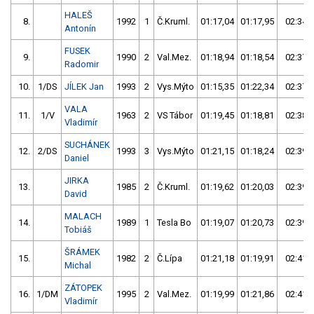
HALEŠ
8.
1992
1
Č.Kruml.
01:17,04
01:17,95
02:34,
Antonín
FUSEK
9.
1990
2
Val.Mez.
01:18,94
01:18,54
02:37,
Radomir
10.
1/DS
JÍLEK Jan
1993
2
Vys.Mýto
01:15,35
01:22,34
02:37,
VALA
11.
1/V
1963
2
VS Tábor
01:19,45
01:18,81
02:38,
Vladimír
SUCHÁNEK
12.
2/DS
1993
3
Vys.Mýto
01:21,15
01:18,24
02:39,
Daniel
JIRKA
13.
1985
2
Č.Kruml.
01:19,62
01:20,03
02:39,
David
MALACH
14.
1989
1
Tesla Bo
01:19,07
01:20,73
02:39,
Tobiáš
ŠRÁMEK
15.
1982
2
Č.Lípa
01:21,18
01:19,91
02:41,
Michal
ZÁTOPEK
16.
1/DM
1995
2
Val.Mez.
01:19,99
01:21,86
02:41,
Vladimír