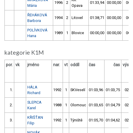
1996
2
01:33,94
00:00,00
00:0
Mária
Opava
ŘEHÁKOVÁ
1994
2
Litovel
01:38,71
00:00,00
00:0
Barbora
POLÍVKOVÁ
1989
1
Blovice
00:00,00
00:00,00
00:0
Hana
kategorie K1M
por.
vk
jméno
nar.
vt
oddíl
čas
čas
výsle
HÁLA
1.
1992
1
SKVeselí
01:03,96
01:03,75
02:0
Richard
SLEPICA
2.
1988
1
Olomouc
01:03,65
01:04,79
02:0
Karel
KŘIŠŤAN
3.
1992
1
Týniště
01:05,70
01:04,62
02:1
Filip
NOVÁK