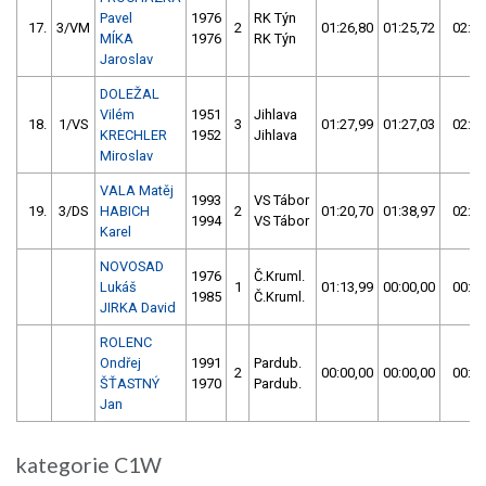
Pavel
1976
RK Týn
17.
3/VM
2
01:26,80
01:25,72
02:52
MÍKA
1976
RK Týn
Jaroslav
DOLEŽAL
Vilém
1951
Jihlava
18.
1/VS
3
01:27,99
01:27,03
02:55
KRECHLER
1952
Jihlava
Miroslav
VALA Matěj
1993
VS Tábor
19.
3/DS
HABICH
2
01:20,70
01:38,97
02:59
1994
VS Tábor
Karel
NOVOSAD
1976
Č.Kruml.
Lukáš
1
01:13,99
00:00,00
00:00
1985
Č.Kruml.
JIRKA David
ROLENC
Ondřej
1991
Pardub.
2
00:00,00
00:00,00
00:00
ŠŤASTNÝ
1970
Pardub.
Jan
kategorie C1W