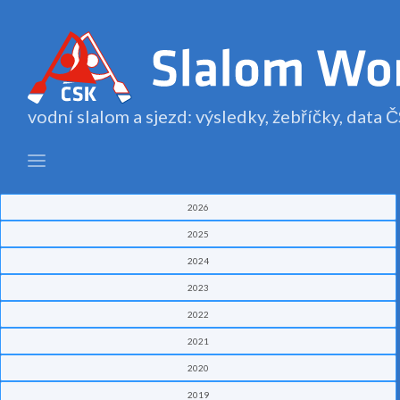
vodní slalom a sjezd: výsledky, žebříčky, data
2026
2025
2024
2023
2022
2021
2020
2019