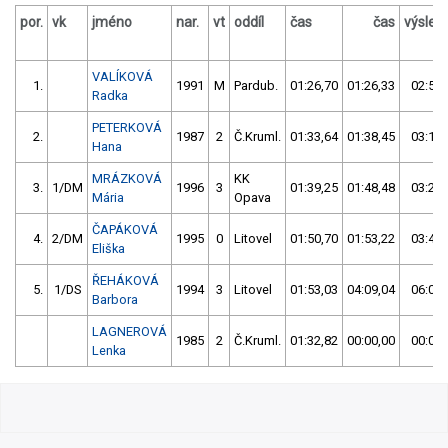
por.
vk
jméno
nar.
vt
oddíl
čas
čas
výsled
VALÍKOVÁ
1.
1991
M
Pardub.
01:26,70
01:26,33
02:53,
Radka
PETERKOVÁ
2.
1987
2
Č.Kruml.
01:33,64
01:38,45
03:12,
Hana
MRÁZKOVÁ
KK
3.
1/DM
1996
3
01:39,25
01:48,48
03:27,
Mária
Opava
ČAPÁKOVÁ
4.
2/DM
1995
0
Litovel
01:50,70
01:53,22
03:43,
Eliška
ŘEHÁKOVÁ
5.
1/DS
1994
3
Litovel
01:53,03
04:09,04
06:02,
Barbora
LAGNEROVÁ
1985
2
Č.Kruml.
01:32,82
00:00,00
00:00,
Lenka