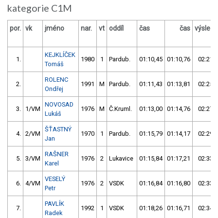
kategorie C1M
por.
vk
jméno
nar.
vt
oddíl
čas
čas
výsled
KEJKLÍČEK
1.
1980
1
Pardub.
01:10,45
01:10,76
02:21,
Tomáš
ROLENC
2.
1991
M
Pardub.
01:11,43
01:13,81
02:25,
Ondřej
NOVOSAD
3.
1/VM
1976
M
Č.Kruml.
01:13,00
01:14,76
02:27,
Lukáš
ŠŤASTNÝ
4.
2/VM
1970
1
Pardub.
01:15,79
01:14,17
02:29,
Jan
RAŠNER
5.
3/VM
1976
2
Lukavice
01:15,84
01:17,21
02:33,
Karel
VESELÝ
6.
4/VM
1976
2
VSDK
01:16,84
01:16,80
02:33,
Petr
PAVLÍK
7.
1992
1
VSDK
01:18,26
01:16,71
02:34,
Radek