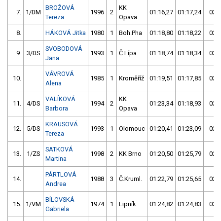
BROŽOVÁ
KK
7.
1/DM
1996
2
01:16,27
01:17,24
02:3
Tereza
Opava
8.
HÁKOVÁ Jitka
1980
1
Boh.Pha
01:18,80
01:18,22
02:3
SVOBODOVÁ
9.
3/DS
1993
1
Č.Lípa
01:18,74
01:18,34
02:3
Jana
VÁVROVÁ
10.
1985
1
Kroměříž
01:19,51
01:17,85
02:3
Alena
VALÍKOVÁ
KK
11.
4/DS
1994
2
01:23,34
01:18,93
02:4
Barbora
Opava
KRAUSOVÁ
12.
5/DS
1993
1
Olomouc
01:20,41
01:23,09
02:4
Tereza
SATKOVÁ
13.
1/ZS
1998
2
KK Brno
01:20,50
01:25,79
02:4
Martina
PÁRTLOVÁ
14.
1988
3
Č.Kruml.
01:22,79
01:25,65
02:4
Andrea
BÍLOVSKÁ
15.
1/VM
1974
1
Lipník
01:24,82
01:24,83
02:4
Gabriela