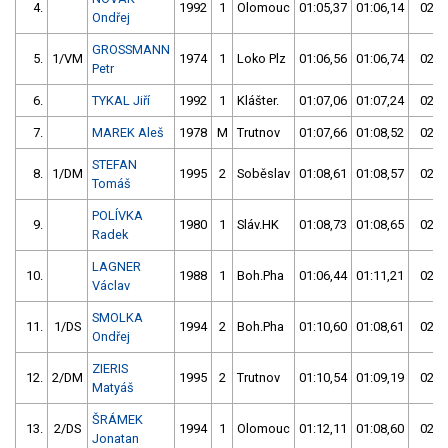
4.
1992
1
Olomouc
01:05,37
01:06,14
02:1
Ondřej
GROSSMANN
5.
1/VM
1974
1
Loko Plz
01:06,56
01:06,74
02:1
Petr
6.
TYKAL Jiří
1992
1
Klášter.
01:07,06
01:07,24
02:1
7.
MAREK Aleš
1978
M
Trutnov
01:07,66
01:08,52
02:1
STEFAN
8.
1/DM
1995
2
Soběslav
01:08,61
01:08,57
02:1
Tomáš
POLÍVKA
9.
1980
1
Sláv.HK
01:08,73
01:08,65
02:1
Radek
LAGNER
10.
1988
1
Boh.Pha
01:06,44
01:11,21
02:1
Václav
SMOLKA
11.
1/DS
1994
2
Boh.Pha
01:10,60
01:08,61
02:1
Ondřej
ZIERIS
12.
2/DM
1995
2
Trutnov
01:10,54
01:09,19
02:1
Matyáš
ŠRÁMEK
13.
2/DS
1994
1
Olomouc
01:12,11
01:08,60
02:2
Jonatan