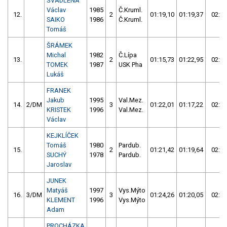
ŠVADLENA
Václav
1985
Č.Kruml.
12.
2
01:19,10
01:19,37
02:38
SAIKO
1986
Č.Kruml.
Tomáš
ŠRÁMEK
Michal
1982
Č.Lípa
13.
2
01:15,73
01:22,95
02:38
TOMEK
1987
USK Pha
Lukáš
FRANEK
Jakub
1995
Val.Mez.
14.
2/DM
3
01:22,01
01:17,22
02:39
KRISTEK
1996
Val.Mez.
Václav
KEJKLÍČEK
Tomáš
1980
Pardub.
15.
2
01:21,42
01:19,64
02:41
SUCHÝ
1978
Pardub.
Jaroslav
JUNEK
Matyáš
1997
Vys.Mýto
16.
3/DM
3
01:24,26
01:20,05
02:44
KLEMENT
1996
Vys.Mýto
Adam
PROCHÁZKA