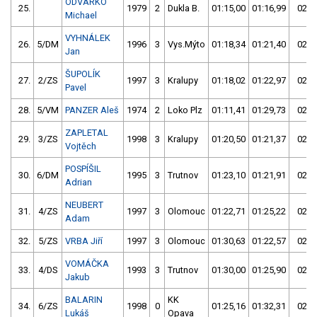
ODVÁRKO
25.
1979
2
Dukla B.
01:15,00
01:16,99
02:3
Michael
VYHNÁLEK
26.
5/DM
1996
3
Vys.Mýto
01:18,34
01:21,40
02:3
Jan
ŠUPOLÍK
27.
2/ZS
1997
3
Kralupy
01:18,02
01:22,97
02:4
Pavel
28.
5/VM
PANZER Aleš
1974
2
Loko Plz
01:11,41
01:29,73
02:4
ZAPLETAL
29.
3/ZS
1998
3
Kralupy
01:20,50
01:21,37
02:4
Vojtěch
POSPÍŠIL
30.
6/DM
1995
3
Trutnov
01:23,10
01:21,91
02:4
Adrian
NEUBERT
31.
4/ZS
1997
3
Olomouc
01:22,71
01:25,22
02:4
Adam
32.
5/ZS
VRBA Jiří
1997
3
Olomouc
01:30,63
01:22,57
02:5
VOMÁČKA
33.
4/DS
1993
3
Trutnov
01:30,00
01:25,90
02:5
Jakub
BALARIN
KK
34.
6/ZS
1998
0
01:25,16
01:32,31
02:5
Lukáš
Opava