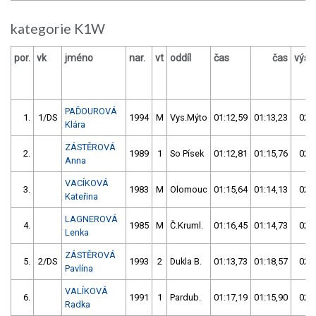
kategorie K1W
por.
vk
jméno
nar.
vt
oddíl
čas
čas
výsl
PAĎOUROVÁ
1.
1/DS
1994
M
Vys.Mýto
01:12,59
01:13,23
02:2
Klára
ZÁSTĚROVÁ
2.
1989
1
So Písek
01:12,81
01:15,76
02:2
Anna
VACÍKOVÁ
3.
1983
M
Olomouc
01:15,64
01:14,13
02:2
Kateřina
LAGNEROVÁ
4.
1985
M
Č.Kruml.
01:16,45
01:14,73
02:3
Lenka
ZÁSTĚROVÁ
5.
2/DS
1993
2
Dukla B.
01:13,73
01:18,57
02:3
Pavlína
VALÍKOVÁ
6.
1991
1
Pardub.
01:17,19
01:15,90
02:3
Radka