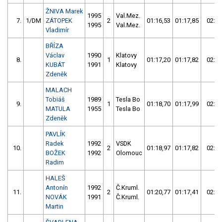
ŽNIVA Marek
1995
Val.Mez.
7.
1/DM
ZÁTOPEK
2
01:16,53
01:17,85
02:34
1995
Val.Mez.
Vladimír
BŘÍZA
Václav
1990
Klatovy
8.
1
01:17,20
01:17,82
02:35
KUBÁT
1991
Klatovy
Zdeněk
MALACH
Tobiáš
1989
Tesla Bo
9.
1
01:18,70
01:17,99
02:36
MATULA
1955
Tesla Bo
Zdeněk
PAVLÍK
Radek
1992
VSDK
10.
2
01:18,97
01:17,82
02:36
BOŽEK
1992
Olomouc
Radim
HALEŠ
Antonín
1992
Č.Kruml.
11.
2
01:20,77
01:17,41
02:38
NOVÁK
1991
Č.Kruml.
Martin