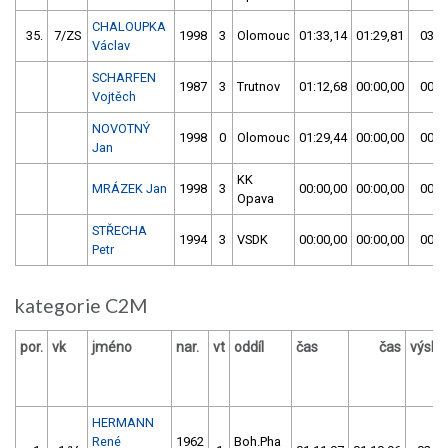
CHALOUPKA
35.
7/ZS
1998
3
Olomouc
01:33,14
01:29,81
03:0
Václav
SCHARFEN
1987
3
Trutnov
01:12,68
00:00,00
00:0
Vojtěch
NOVOTNÝ
1998
0
Olomouc
01:29,44
00:00,00
00:0
Jan
KK
MRÁZEK Jan
1998
3
00:00,00
00:00,00
00:0
Opava
STŘECHA
1994
3
VSDK
00:00,00
00:00,00
00:0
Petr
kategorie C2M
por.
vk
jméno
nar.
vt
oddíl
čas
čas
výsle
HERMANN
René
1962
Boh.Pha