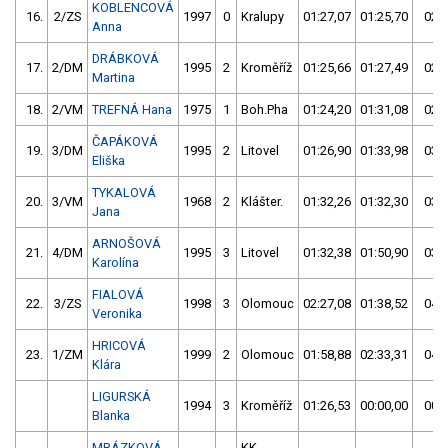
KOBLENCOVÁ
16.
2/ZS
1997
0
Kralupy
01:27,07
01:25,70
02:5
Anna
DRÁBKOVÁ
17.
2/DM
1995
2
Kroměříž
01:25,66
01:27,49
02:5
Martina
18.
2/VM
TREFNÁ Hana
1975
1
Boh.Pha
01:24,20
01:31,08
02:5
ČAPÁKOVÁ
19.
3/DM
1995
2
Litovel
01:26,90
01:33,98
03:0
Eliška
TYKALOVÁ
20.
3/VM
1968
2
Klášter.
01:32,26
01:32,30
03:0
Jana
ARNOŠOVÁ
21.
4/DM
1995
3
Litovel
01:32,38
01:50,90
03:2
Karolína
FIALOVÁ
22.
3/ZS
1998
3
Olomouc
02:27,08
01:38,52
04:0
Veronika
HRICOVÁ
23.
1/ZM
1999
2
Olomouc
01:58,88
02:33,31
04:3
Klára
LIGURSKÁ
1994
3
Kroměříž
01:26,53
00:00,00
00:0
Blanka
MRÁZKOVÁ
KK