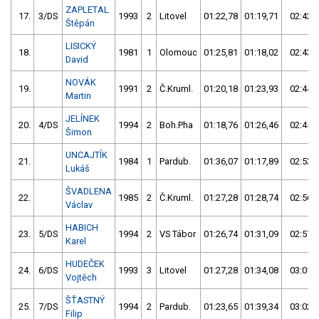
ZAPLETAL
17.
3/DS
1993
2
Litovel
01:22,78
01:19,71
02:42,
Štěpán
LISICKÝ
18.
1981
1
Olomouc
01:25,81
01:18,02
02:43,
David
NOVÁK
19.
1991
2
Č.Kruml.
01:20,18
01:23,93
02:44,
Martin
JELÍNEK
20.
4/DS
1994
2
Boh.Pha
01:18,76
01:26,46
02:45,
Šimon
UNCAJTÍK
21.
1984
1
Pardub.
01:36,07
01:17,89
02:53,
Lukáš
ŠVADLENA
22.
1985
2
Č.Kruml.
01:27,28
01:28,74
02:56,
Václav
HABICH
23.
5/DS
1994
2
VS Tábor
01:26,74
01:31,09
02:57,
Karel
HUDEČEK
24.
6/DS
1993
3
Litovel
01:27,28
01:34,08
03:01,
Vojtěch
ŠŤASTNÝ
25.
7/DS
1994
2
Pardub.
01:23,65
01:39,34
03:02,
Filip