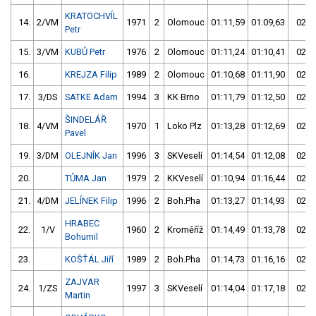
KRATOCHVÍL
14.
2/VM
1971
2
Olomouc
01:11,59
01:09,63
02:2
Petr
15.
3/VM
KUBŮ Petr
1976
2
Olomouc
01:11,24
01:10,41
02:2
16.
KREJZA Filip
1989
2
Olomouc
01:10,68
01:11,90
02:2
17.
3/DS
SATKE Adam
1994
3
KK Brno
01:11,79
01:12,50
02:2
ŠINDELÁŘ
18.
4/VM
1970
1
Loko Plz
01:13,28
01:12,69
02:2
Pavel
19.
3/DM
OLEJNÍK Jan
1996
3
SKVeselí
01:14,54
01:12,08
02:2
20.
TŮMA Jan
1979
2
KKVeselí
01:10,94
01:16,44
02:2
21.
4/DM
JELÍNEK Filip
1996
2
Boh.Pha
01:13,27
01:14,93
02:2
HRABEC
22.
1/V
1960
2
Kroměříž
01:14,49
01:13,78
02:2
Bohumil
23.
KOŠŤÁL Jiří
1989
2
Boh.Pha
01:14,73
01:16,16
02:3
ZAJVAR
24.
1/ZS
1997
3
SKVeselí
01:14,04
01:17,18
02:3
Martin