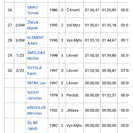
SAIKO
26.
1986
3
Č.Kruml.
01:36,47
01:26,85
03:03,
Tomáš
ŽNIVA
27.
2/DM
1995
2
Val.Mez.
01:30,61
01:35,18
03:05,
Marek
KLEMENT
28.
3/DM
1996
3
Vys.Mýto
01:35,10
01:44,67
03:19,
Adam
ŠMOLDAS
29.
1/ZS
1998
3
Litovel
01:50,53
01:39,80
03:30,
Michal
ŠOTOLA
30.
2/ZS
1997
0
Litovel
01:53,50
05:56,87
07:50,
Karel
PATÁK Jan
1997
3
Litovel
00:00,00
00:00,00
00:00,
SUCHÝ
1978
3
Pardub.
00:00,00
01:32,57
00:00,
Jaroslav
KRECHLER
1952
3
Jihlava
00:00,00
00:00,00
00:00,
Miroslav
ŠILAR
1987
2
Vys.Mýto
00:00,00
00:00,00
00:00,
Jakub