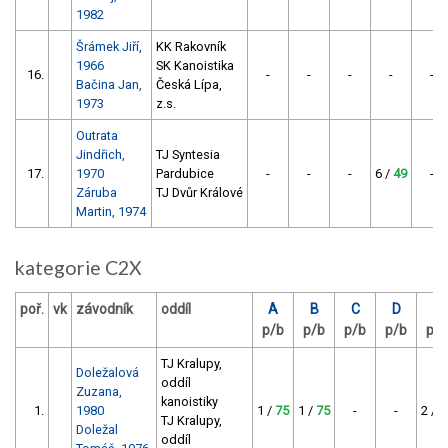
1982
Šrámek Jiří,
KK Rakovník
1966
SK Kanoistika
16.
-
-
-
-
-
Bačina Jan,
Česká Lípa,
1973
z.s.
Outrata
Jindřich,
TJ Syntesia
17.
1970
Pardubice
-
-
-
6 /
49
-
Záruba
TJ Dvůr Králové
Martin, 1974
kategorie C2X
poř.
vk
závodník
oddíl
A
B
C
D
E
p/b
p/b
p/b
p/b
p/b
TJ Kralupy,
Doležalová
oddíl
Zuzana,
kanoistiky
1.
1980
1 /
75
1 /
75
-
-
2 /
6
TJ Kralupy,
Doležal
oddíl