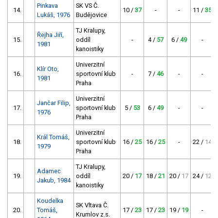
Pinkava
SK VS Č.
14.
10 /
37
-
-
11 /
35
Lukáš, 1976
Budějovice
TJ Kralupy,
Řejha Jiří,
15.
oddíl
-
4 /
57
6 /
49
-
1981
kanoistiky
Univerzitní
Klír Oto,
16.
sportovní klub
-
7 /
46
-
-
1981
Praha
Univerzitní
Jančar Filip,
17.
sportovní klub
5 /
53
6 /
49
-
-
1976
Praha
Univerzitní
Král Tomáš,
18.
sportovní klub
16 /
25
16 /
25
-
22 /
14
1979
Praha
TJ Kralupy,
Adamec
19.
oddíl
20 /
17
18 /
21
20 /
17
24 /
12
Jakub, 1984
kanoistiky
Koudelka
SK Vltava Č.
20.
Tomáš,
17 /
23
17 /
23
19 /
19
-
Krumlov z.s.