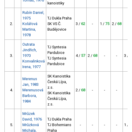
Tomáš, 1976
kanoistiky
Rubín Daniel,
1975
TJ Dukla Praha
2.
Kolářová
SK VS Č.
3 /
62
-
1 /
75
2 /
68
-
Martina,
Budějovice
1978
Outrata
TJ Syntesia
Jindřich,
Pardubice
3.
1970
4 /
57
2 /
68
-
-
3 /
6
TJ Syntesia
Konvalinková
Pardubice
Irena, 1977
SK Kanoistika
Merenus
Česká Lípa,
Jan, 1983
z.s.
4.
Merenusová
2 /
68
-
-
-
-
SK Kanoistika
Barbora,
Česká Lípa,
1984
z.s.
Mrůzek
David, 1976
TJ Dukla Praha
5.
Mrůzková
TJ Bohemians
-
-
-
-
1 /
7
Michala,
Praha