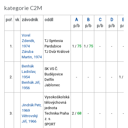
kategorie C2M
poř.
vk
závodník
oddíl
A
B
C
D
E
p/b
p/b
p/b
p/b
p/b
Vorel
Zdeněk,
TJ Syntesia
1.
1974
Pardubice
1 /
75
1 /
75
-
-
-
Záruba
TJ Dvůr Králové
Martin, 1974
Benhák
SK VS Č.
Ladislav,
Budějovice
2.
1954
-
-
-
-
1 /
75
Delfín
Benhák Jiří,
Jablonec
1956
Vysokoškolská
tělovýchovná
Jindrák Petr,
jednota
1969
3.
Technika Praha
2 /
68
-
-
-
-
Větrovský
z. s.
Jiří, 1966
SPORT