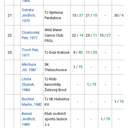
1964
Outrata
TJ Syntesia
21.
Jindřich,
15 /
27
21 /
15
-
30 /
6
Pardubice
1970
Wild Water
Císařovský
22.
Canoe Club
22 /
14
25 /
11
15 /
27
-
Petr, 1977
FROL
Troch Petr,
23.
TJ Dvůr Králové
9 /
40
11 /
35
-
-
1971
Měchura
SK
1 /
75
-
-
-
Jiří, 1987
Třebechovice
Lhota
TJ Klub
Zbyšek,
kanoistiky
-
1 /
75
-
-
1984
Železný Brod
Buchtel
TJ SK Hubertus
-
-
-
1 /
75
Martin, 1982
KV
Beneš
Klub vodních
Jindřich,
sportů Sušice
-
-
1 /
75
-
1985
z.s.