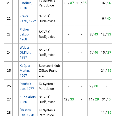
TJ Syntesia
21.
Jindřich,
10 /
37
11 /
35
-
32 /
4
2
Pardubice
1970
Krejčí
SK VS Č.
22.
-
-
-
9 /
40
8
Karel, 1972
Budějovice
Prüher
SK VS Č.
23.
Jakub,
-
-
8 /
43
12 /
33
Budějovice
1968
Weber
SK VS Č.
24.
Oldřich,
-
-
7 /
46
15 /
27
Budějovice
1987
Kašpar
Sportovní klub
25.
Martin,
Žižkov Praha
-
-
-
21 /
15
1967
z.s.
Pischek
TJ Syntesia
26.
-
-
2 /
68
-
Jan, 1977
Pardubice
Kuna Alois,
SK VS Č.
27.
12 /
33
-
14 /
29
31 /
5
1960
Budějovice
Šťastný
TJ Syntesia
28.
-
-
-
11 /
35
1
Jan, 1970
Pardubice