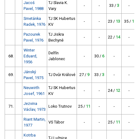
Jacoš
TJ Slavia K.
-
-
33 /
3
-
Pavel, 1988
Vary
Smetánka
TJ SK Hubertus
-
-
23 /
13
35 /
1
Radek, 1976
KV
Pazourek
TJ Jiskra
-
-
22 /
14
-
Pavel, 1976
Bechyně
Winter
Delfín
68.
Eduard,
-
30 /
6
-
-
Jablonec
1956
Jánský
69.
TJ Dvůr Králové
27 /
9
33 /
3
-
-
Pavel, 1975
Neuwirth
TJ SK Hubertus
-
-
24 /
12
-
Josef, 1961
KV
Jezvina
71.
Loko Trutnov
25 /
11
-
-
-
Václav, 1973
Riant Martin,
VS Tábor
-
-
25 /
11
-
1977
Kotrba
TJ Lužnice