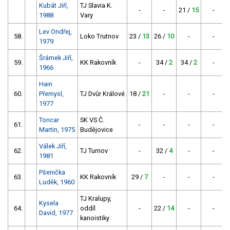
Kubát Jiří,
TJ Slavia K.
-
-
21 /
15
-
1988
Vary
Lev Ondřej,
58.
Loko Trutnov
23 /
13
26 /
10
-
-
1979
Šrámek Jiří,
59.
KK Rakovník
-
34 /
2
34 /
2
-
1966
Hain
60.
Přemysl,
TJ Dvůr Králové
18 /
21
-
-
-
1977
Toncar
SK VS Č.
61.
-
-
-
-
Martin, 1975
Budějovice
Válek Jiří,
62.
TJ Turnov
-
32 /
4
-
-
1981
Pšenička
63.
KK Rakovník
29 /
7
-
-
-
Luděk, 1960
TJ Kralupy,
Kysela
64.
oddíl
-
22 /
14
-
-
David, 1977
kanoistiky