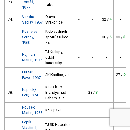
73.
Tomáš,
-
-
-
-
Tábor
1977
Vondra
Otava
74.
-
-
32 /
4
-
Václav, 1957
Strakonice
Koshelev
Klub vodních
Sergey,
sportů Sušice
-
-
30 /
6
33 /
3
1960
z.s.
TJ Kralupy,
Najman
oddíl
-
-
-
-
Martin, 1972
kanoistiky
Putzer
SK Kaplice, z.s
-
-
-
27 /
9
Pavel, 1967
Kajak klub
Kaplický
78.
Brandýs nad
-
28 /
8
-
-
Petr, 1974
Labem, z. s.
Rousek
KK Opava
-
-
-
-
Martin, 1965
Lepík
TJ SK Hubertus
Vlastimil,
-
-
-
-