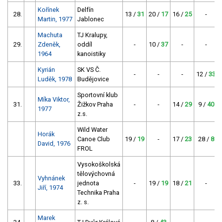
Kořínek
Delfín
28.
13 /
31
20 /
17
16 /
25
-
Martin, 1977
Jablonec
Machuta
TJ Kralupy,
29.
Zdeněk,
oddíl
-
10 /
37
-
-
1964
kanoistiky
Kyrián
SK VS Č.
-
-
-
12 /
33
Luděk, 1978
Budějovice
Sportovní klub
Míka Viktor,
31.
Žižkov Praha
-
-
14 /
29
9 /
40
1977
z.s.
Wild Water
Horák
Canoe Club
19 /
19
-
17 /
23
28 /
8
David, 1976
FROL
Vysokoškolská
tělovýchovná
Vyhnánek
33.
jednota
-
19 /
19
18 /
21
-
Jiří, 1974
Technika Praha
z. s.
Marek