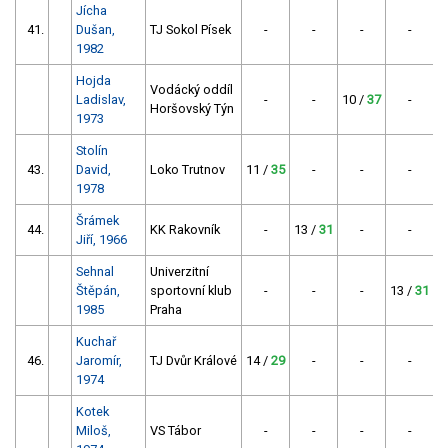
Jícha
41.
Dušan,
TJ Sokol Písek
-
-
-
-
1982
Hojda
Vodácký oddíl
Ladislav,
-
-
10 /
37
-
Horšovský Týn
1973
Stolín
43.
David,
Loko Trutnov
11 /
35
-
-
-
1978
Šrámek
44.
KK Rakovník
-
13 /
31
-
-
Jiří, 1966
Sehnal
Univerzitní
Štěpán,
sportovní klub
-
-
-
13 /
31
1985
Praha
Kuchař
46.
Jaromír,
TJ Dvůr Králové
14 /
29
-
-
-
1974
Kotek
Miloš,
VS Tábor
-
-
-
-