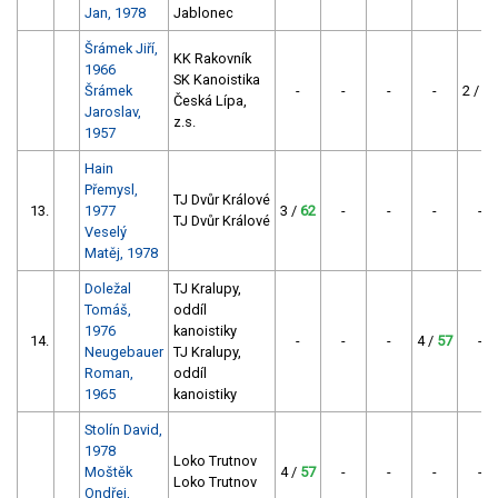
Jan, 1978
Jablonec
Šrámek Jiří,
KK Rakovník
1966
SK Kanoistika
Šrámek
-
-
-
-
2 /
68
Česká Lípa,
Jaroslav,
z.s.
1957
Hain
Přemysl,
TJ Dvůr Králové
13.
1977
3 /
62
-
-
-
-
TJ Dvůr Králové
Veselý
Matěj, 1978
Doležal
TJ Kralupy,
Tomáš,
oddíl
1976
kanoistiky
14.
-
-
-
4 /
57
-
Neugebauer
TJ Kralupy,
Roman,
oddíl
1965
kanoistiky
Stolín David,
1978
Loko Trutnov
Moštěk
4 /
57
-
-
-
-
Loko Trutnov
Ondřej,