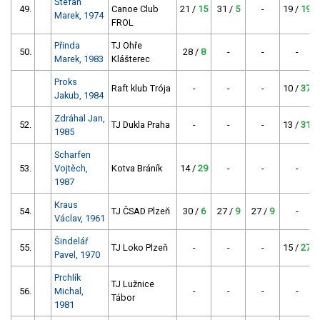
Štefan
49.
Canoe Club
21 /
15
31 /
5
-
19 /
19
Marek, 1974
FROL
Přinda
TJ Ohře
50.
28 /
8
-
-
-
Marek, 1983
Klášterec
Proks
Raft klub Trója
-
-
-
10 /
37
Jakub, 1984
Zdráhal Jan,
52.
TJ Dukla Praha
-
-
-
13 /
31
1985
Scharfen
53.
Vojtěch,
Kotva Bráník
14 /
29
-
-
-
1987
Kraus
54.
TJ ČSAD Plzeň
30 /
6
27 /
9
27 /
9
-
Václav, 1961
Šindelář
55.
TJ Loko Plzeň
-
-
-
15 /
27
Pavel, 1970
Prchlík
TJ Lužnice
56.
Michal,
-
-
-
-
Tábor
1981