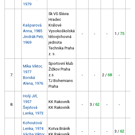
1979
Sk VS Slávia
Hradec
Kašparová
Králové
Anna, 1985
Vysokoškolská
-
-
-
1 /
75
-
Jindrák Petr,
tělovýchovná
1969
jednota
Technika Praha
z. s.
Sportovní klub
Míka Viktor,
Žižkov Praha
1977
7.
z.s.
-
-
2 /
68
-
-
Borská
TJ Bohemians
Alena, 1976
Praha
Holý Jiří,
1957
KK Rakovník
8.
-
3 /
62
-
-
-
Šejvlová
KK Rakovník
Lenka, 1973
Kohoutová
Lenka, 1974
Kotva Bráník
-
-
-
3 /
62
-
Vácha Viktor,
KK Rakovník