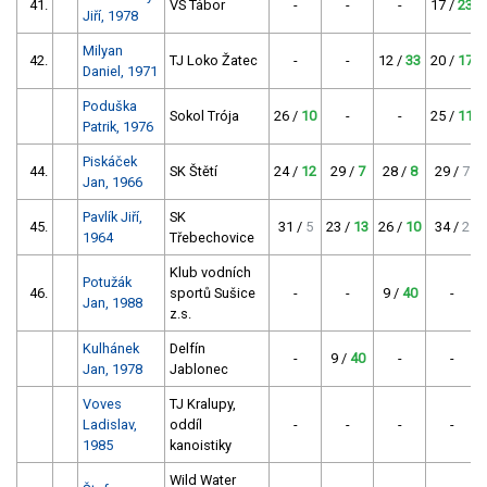
41.
VS Tábor
-
-
-
17 /
23
Jiří, 1978
Milyan
42.
TJ Loko Žatec
-
-
12 /
33
20 /
17
Daniel, 1971
Poduška
Sokol Trója
26 /
10
-
-
25 /
11
Patrik, 1976
Piskáček
44.
SK Štětí
24 /
12
29 /
7
28 /
8
29 /
7
Jan, 1966
Pavlík Jiří,
SK
45.
31 /
5
23 /
13
26 /
10
34 /
2
1964
Třebechovice
Klub vodních
Potužák
46.
sportů Sušice
-
-
9 /
40
-
Jan, 1988
z.s.
Kulhánek
Delfín
-
9 /
40
-
-
Jan, 1978
Jablonec
Voves
TJ Kralupy,
Ladislav,
oddíl
-
-
-
-
1985
kanoistiky
Wild Water