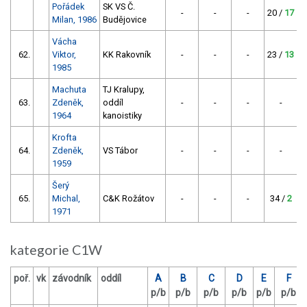
Pořádek
SK VS Č.
-
-
-
20 /
17
Milan, 1986
Budějovice
Vácha
62.
Viktor,
KK Rakovník
-
-
-
23 /
13
1985
Machuta
TJ Kralupy,
63.
Zdeněk,
oddíl
-
-
-
-
2
1964
kanoistiky
Krofta
64.
Zdeněk,
VS Tábor
-
-
-
-
2
1959
Šerý
65.
Michal,
C&K Rožátov
-
-
-
34 /
2
1971
kategorie C1W
poř.
vk
závodník
oddíl
A
B
C
D
E
F
p/b
p/b
p/b
p/b
p/b
p/b