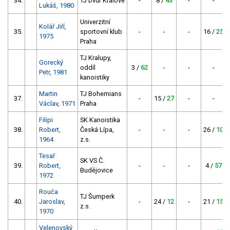
34.
TJ Dvůr Králové
-
8 /
43
-
-
Lukáš, 1980
Univerzitní
Kolář Jiří,
35.
sportovní klub
-
-
-
16 /
25
1975
Praha
TJ Kralupy,
Gorecký
oddíl
3 /
62
-
-
-
Petr, 1981
kanoistiky
Martin
TJ Bohemians
37.
-
15 /
27
-
-
Václav, 1971
Praha
Filipi
SK Kanoistika
38.
Robert,
Česká Lípa,
-
-
-
26 /
10
1964
z.s.
Tesař
SK VS Č.
39.
Robert,
-
-
-
4 /
57
Budějovice
1972
Rouča
TJ Šumperk
40.
Jaroslav,
-
24 /
12
-
21 /
15
z.s.
1970
Velenovský