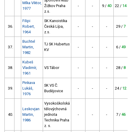
Sportovní klub
Míka Viktor,
Žižkov Praha
-
-
9 /
40
22 /
14
1977
z.s.
Filipi
SK Kanoistika
36.
Robert,
Česká Lípa,
-
-
-
29 /
7
2
1964
z.s.
Buchtel
TJ SK Hubertus
37.
Martin,
-
-
-
6 /
49
KV
1982
Kubeš
38.
Vladimír,
VS Tábor
-
-
-
28 /
8
1961
Pinkava
SK VS Č.
39.
Lukáš,
-
-
-
24 /
12
1
Budějovice
1976
Vysokoškolská
Leskovjan
tělovýchovná
40.
Martin,
jednota
-
-
-
7 /
46
1986
Technika Praha
z. s.