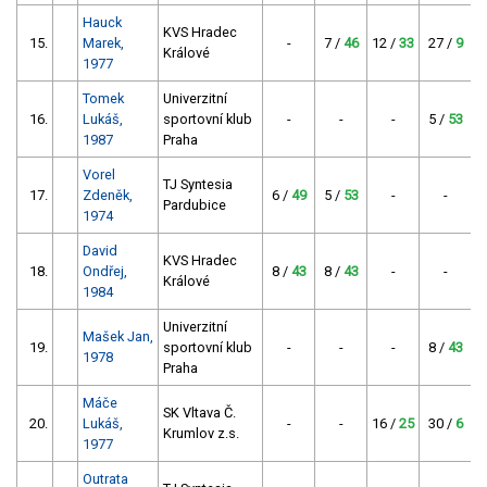
Hauck
KVS Hradec
15.
Marek,
-
7 /
46
12 /
33
27 /
9
1
Králové
1977
Tomek
Univerzitní
16.
Lukáš,
sportovní klub
-
-
-
5 /
53
5
1987
Praha
Vorel
TJ Syntesia
17.
Zdeněk,
6 /
49
5 /
53
-
-
Pardubice
1974
David
KVS Hradec
18.
Ondřej,
8 /
43
8 /
43
-
-
2
Králové
1984
Univerzitní
Mašek Jan,
19.
sportovní klub
-
-
-
8 /
43
4
1978
Praha
Máče
SK Vltava Č.
20.
Lukáš,
-
-
16 /
25
30 /
6
1
Krumlov z.s.
1977
Outrata