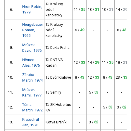
TJ Kralupy,
Hron Robin,
6.
oddíl
11 /
35
13 /
31
13 /
31
14 /
29
1979
kanoistiky
Neugebauer
TJ Kralupy,
7.
Roman,
oddíl
6 /
49
-
-
8 /
43
1965
kanoistiky
Mrůzek
8.
TJ Dukla Praha
-
-
-
-
David, 1976
Němec
TJ DNT VS
9.
12 /
33
14 /
29
11 /
35
18 /
21
Aleš, 1976
Kadaň
Záruba
10.
TJ Dvůr Králové
8 /
43
12 /
33
8 /
43
23 /
13
Martin, 1974
Mrůzek
11.
TJ Semily
-
5 /
53
-
-
Kamil, 1977
Tůma
TJ SK Hubertus
12.
-
-
5 /
53
3 /
62
Martin, 1972
KV
Kratochvíl
13.
Kotva Bráník
-
3 /
62
-
-
Jan, 1978