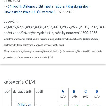
05.08.2023
F
-
54. ročník Slalomu o štít města Tábora + Krajský přebor
Jihočeského kraje + 6. ČP veteránů
, 16.09.2023
bodování:
75,68,62,57,53,49,46,43,40,37,35,33,31,29,27,25,23,21,19,17,15,14,13,
počet započítávaných výsledků:
4
, ročníky narození:
1900-1988
Tabulky zpracovávají pořadí pouze započtením výsledků závodů, nezohledňují případná další,
doplňková kritéria, používaná v případě rovnosti počtu bodů
.
Sloupce označené písmeny reprezentují jednotlivé závody dle seznamu výše, u každého závodníka
je uvedeno pořadí v závodě a získané body (p/b).
kategorie C1M
poř.
vk
závodník
oddíl
A
B
C
D
p/b
p/b
p/b
p/b
Miller Jan,