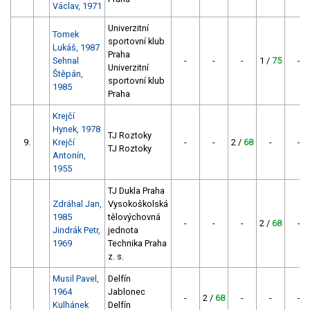
Václav, 1971
Univerzitní
Tomek
sportovní klub
Lukáš, 1987
Praha
Sehnal
-
-
-
1 /
75
-
Univerzitní
Štěpán,
sportovní klub
1985
Praha
Krejčí
Hynek, 1978
TJ Roztoky
9.
Krejčí
-
-
2 /
68
-
-
TJ Roztoky
Antonín,
1955
TJ Dukla Praha
Zdráhal Jan,
Vysokoškolská
1985
tělovýchovná
-
-
-
2 /
68
-
Jindrák Petr,
jednota
1969
Technika Praha
z. s.
Musil Pavel,
Delfín
1964
Jablonec
-
2 /
68
-
-
-
Kulhánek
Delfín