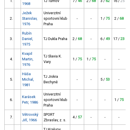
1.
TJ Turnov
7 /
46
2 /
68
3 /
62
16 /
25
9
1968
Ježek
Univerzitní
2.
Stanislav,
sportovní klub
-
-
1 /
75
2 /
68
2
1976
Praha
Rubín
3.
Daniel,
TJ Dukla Praha
2 /
68
-
6 /
49
17 /
23
1975
Kvapil
TJ Slavia K.
4.
Martin,
1 /
75
1 /
75
-
-
6
Vary
1976
Háša
TJ Jiskra
5.
Michal,
-
-
5 /
53
-
1
Bechyně
1981
Univerzitní
Karásek
6.
sportovní klub
-
-
-
1 /
75
1
Petr, 1986
Praha
Větrovský
SPORT
7.
4 /
57
-
-
-
1
Jiří, 1966
Zbraslav, z. s.
TJ Kralupy,