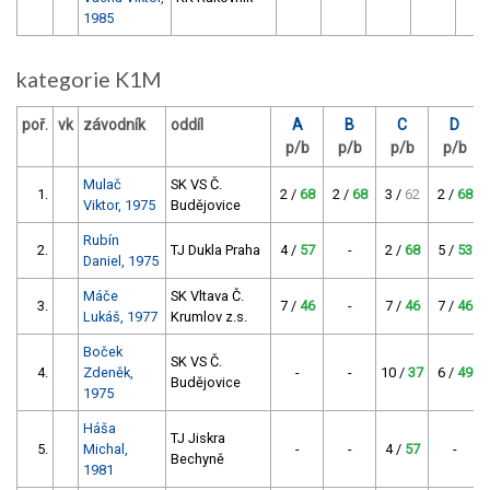
1985
kategorie K1M
poř.
vk
závodník
oddíl
A
B
C
D
p/b
p/b
p/b
p/b
Mulač
SK VS Č.
1.
2 /
68
2 /
68
3 /
62
2 /
68
Viktor, 1975
Budějovice
Rubín
2.
TJ Dukla Praha
4 /
57
-
2 /
68
5 /
53
Daniel, 1975
Máče
SK Vltava Č.
3.
7 /
46
-
7 /
46
7 /
46
Lukáš, 1977
Krumlov z.s.
Boček
SK VS Č.
4.
Zdeněk,
-
-
10 /
37
6 /
49
Budějovice
1975
Háša
TJ Jiskra
5.
Michal,
-
-
4 /
57
-
Bechyně
1981