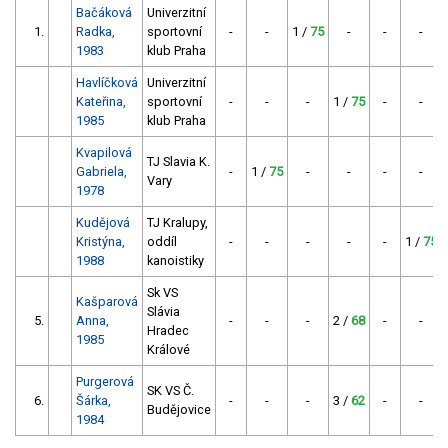
Bačáková
Univerzitní
1.
Radka,
sportovní
-
-
1 /
75
-
-
-
1983
klub Praha
Havlíčková
Univerzitní
Kateřina,
sportovní
-
-
-
1 /
75
-
-
1985
klub Praha
Kvapilová
TJ Slavia K.
Gabriela,
-
1 /
75
-
-
-
-
Vary
1978
Kudějová
TJ Kralupy,
Kristýna,
oddíl
-
-
-
-
-
1 /
75
1988
kanoistiky
Sk VS
Kašparová
Slávia
5.
Anna,
-
-
-
2 /
68
-
-
Hradec
1985
Králové
Purgerová
SK VS Č.
6.
Šárka,
-
-
-
3 /
62
-
-
Budějovice
1984