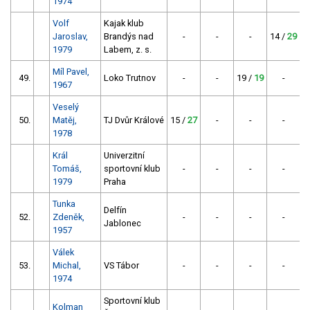
1974
Volf
Kajak klub
Jaroslav,
Brandýs nad
-
-
-
14 /
29
1979
Labem, z. s.
Míl Pavel,
49.
Loko Trutnov
-
-
19 /
19
-
2
1967
Veselý
50.
Matěj,
TJ Dvůr Králové
15 /
27
-
-
-
1978
Král
Univerzitní
Tomáš,
sportovní klub
-
-
-
-
1979
Praha
Tunka
Delfín
52.
Zdeněk,
-
-
-
-
Jablonec
1957
Válek
53.
Michal,
VS Tábor
-
-
-
-
1974
Sportovní klub
Kolman