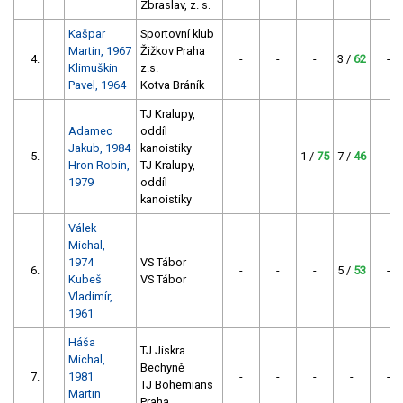
Zbraslav, z. s.
Kašpar
Sportovní klub
Martin, 1967
Žižkov Praha
4.
-
-
-
3 /
62
-
Klimuškin
z.s.
Pavel, 1964
Kotva Bráník
TJ Kralupy,
Adamec
oddíl
Jakub, 1984
kanoistiky
5.
-
-
1 /
75
7 /
46
-
Hron Robin,
TJ Kralupy,
1979
oddíl
kanoistiky
Válek
Michal,
1974
VS Tábor
6.
-
-
-
5 /
53
-
Kubeš
VS Tábor
Vladimír,
1961
Háša
TJ Jiskra
Michal,
Bechyně
7.
1981
-
-
-
-
-
TJ Bohemians
Martin
Praha