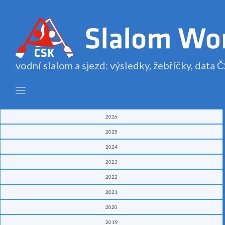
vodní slalom a sjezd: výsledky, žebříčky, data
2026
2025
2024
2023
2022
2021
2020
2019