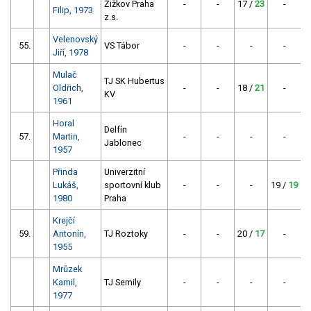
Žižkov Praha
-
-
17 /
23
-
Filip, 1973
z.s.
Velenovský
55.
VS Tábor
-
-
-
-
Jiří, 1978
Mulač
TJ SK Hubertus
Oldřich,
-
-
18 /
21
-
KV
1961
Horal
Delfín
57.
Martin,
-
-
-
-
Jablonec
1957
Přinda
Univerzitní
Lukáš,
sportovní klub
-
-
-
19 /
19
1980
Praha
Krejčí
59.
Antonín,
TJ Roztoky
-
-
20 /
17
-
1955
Mrůzek
Kamil,
TJ Semily
-
-
-
-
2
1977