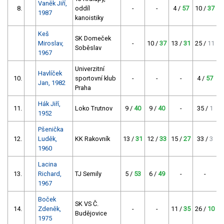
Vaněk Jiří,
8.
oddíl
-
-
4 /
57
10 /
37
7
1987
kanoistiky
Keš
SK Domeček
Miroslav,
-
10 /
37
13 /
31
25 /
11
1
Soběslav
1967
Univerzitní
Havlíček
10.
sportovní klub
-
-
-
4 /
57
Jan, 1982
Praha
Hák Jiří,
11.
Loko Trutnov
9 /
40
9 /
40
-
35 /
1
2
1952
Pšenička
12.
Luděk,
KK Rakovník
13 /
31
12 /
33
15 /
27
33 /
3
1960
Lacina
13.
Richard,
TJ Semily
5 /
53
6 /
49
-
-
1
1967
Boček
SK VS Č.
14.
Zdeněk,
-
-
11 /
35
26 /
10
1
Budějovice
1975