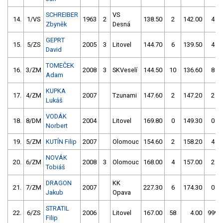
SCHREIBER
VS
14.
1/VS
1963
2
138.50
2
142.00
4
Zbyněk
Desná
GEPRT
15.
5/ZS
2005
3
Litovel
144.70
6
139.50
4
David
TOMEČEK
16.
3/ZM
2008
3
SKVeselí
144.50
10
136.60
8
Adam
KUPKA
17.
4/ZM
2007
Tzunami
147.60
2
147.20
2
Lukáš
VODÁK
18.
8/DM
2004
Litovel
169.80
0
149.30
0
Norbert
19.
5/ZM
KUTÍN Filip
2007
Olomouc
154.60
2
158.20
4
NOVÁK
20.
6/ZM
2008
3
Olomouc
168.00
4
157.00
2
Tobiáš
DRAGON
KK
21.
7/ZM
2007
227.30
6
174.30
0
Jakub
Opava
STRATIL
22.
6/ZS
2006
Litovel
167.00
58
4.00
999
Filip