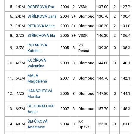
5.
1/DM
DOBEŠOVÁ Eva
2004
2
VSDK
137.00
2
127.70
6.
2/DM
STŘÍLKOVÁ Jana
2004
3+
Olomouc
130.70
2
130.40
7.
3/DM
RETKOVÁ Marie
2003
3+
Olomouc
138.20
2
131.80
8.
2/ZS
STŘECHOVÁ Ela
2005
3+
VSDK
146.30
2
136.40
RUTAROVÁ
VS
9.
3/ZS
2005
3
139.30
0
138.30
Kateřina
Desná
KOČÍŘOVÁ
10.
4/ZM
2008
3
Olomouc
144.80
0
140.10
Valentýna
MALÁ
11.
5/ZM
2007
3
Olomouc
144.70
2
142.10
Magdaléna
HANSGUTOVÁ
12.
4/ZS
2005
3
Olomouc
147.80
0
144.10
Monika
STLOUKALOVÁ
13.
6/ZM
2007
3
Olomouc
157.70
2
148.30
Aneta
ŠEFČÍKOVÁ
KK
14.
4/DM
2004
3
155.30
0
163.80
Anastázie
Opava