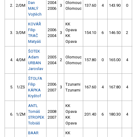
Dan
2004
Olomouc
2.
2/DM
3
137.60
4
143.90
0
MALÝ
2006
Olomouc
Vojtěch
KOVÁŘ
KK
Filip
2006
Opava
3.
3/DM
3
154.10
6
146.50
2
TRAČ
2004
KK
Matyáš
Opava
ŠOTEK
Adam
2005
Olomouc
4.
4/DM
2
157.80
0
165.00
4
URBAN
2004
Olomouc
Jaroslav
ŠTOLFA
Filip
2006
Tzunami
5.
1/ZS
3
167.60
4
167.80
4
KÁPKA
2007
Tzunami
Kryštof
ANTL
KK
Tomáš
2008
Opava
6.
1/ZM
201.40
6
180.30
4
STROPEK
2007
KK
Tobiáš
Opava
BAAR
KK