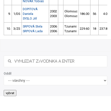
NOVÁK Tobiáš
DOPITOVÁ
2002
Olomouc
9.
1/DS
Daniela
186.00
56
4.00
2003
Olomouc
SYSLO Jiří
SRPOVÁ Stela
2006
Tzunami
10.
3/ZS
229.60
18
237.80
SRPOVÁ Lada
2006
Tzunami
Oddíl