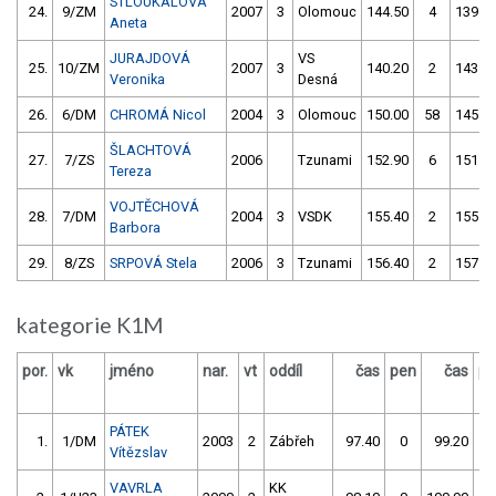
STLOUKALOVÁ
24.
9/ZM
2007
3
Olomouc
144.50
4
139.7
Aneta
JURAJDOVÁ
VS
25.
10/ZM
2007
3
140.20
2
143.8
Veronika
Desná
26.
6/DM
CHROMÁ Nicol
2004
3
Olomouc
150.00
58
145.1
ŠLACHTOVÁ
27.
7/ZS
2006
Tzunami
152.90
6
151.7
Tereza
VOJTĚCHOVÁ
28.
7/DM
2004
3
VSDK
155.40
2
155.4
Barbora
29.
8/ZS
SRPOVÁ Stela
2006
3
Tzunami
156.40
2
157.3
kategorie K1M
por.
vk
jméno
nar.
vt
oddíl
čas
pen
čas
pe
PÁTEK
1.
1/DM
2003
2
Zábřeh
97.40
0
99.20
2
Vítězslav
VAVRLA
KK