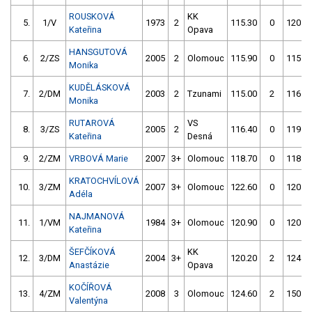
ROUSKOVÁ
KK
5.
1/V
1973
2
115.30
0
120.9
Kateřina
Opava
HANSGUTOVÁ
6.
2/ZS
2005
2
Olomouc
115.90
0
115.3
Monika
KUDĚLÁSKOVÁ
7.
2/DM
2003
2
Tzunami
115.00
2
116.3
Monika
RUTAROVÁ
VS
8.
3/ZS
2005
2
116.40
0
119.0
Kateřina
Desná
9.
2/ZM
VRBOVÁ Marie
2007
3+
Olomouc
118.70
0
118.3
KRATOCHVÍLOVÁ
10.
3/ZM
2007
3+
Olomouc
122.60
0
120.3
Adéla
NAJMANOVÁ
11.
1/VM
1984
3+
Olomouc
120.90
0
120.2
Kateřina
ŠEFČÍKOVÁ
KK
12.
3/DM
2004
3+
120.20
2
124.2
Anastázie
Opava
KOČÍŘOVÁ
13.
4/ZM
2008
3
Olomouc
124.60
2
150.2
Valentýna