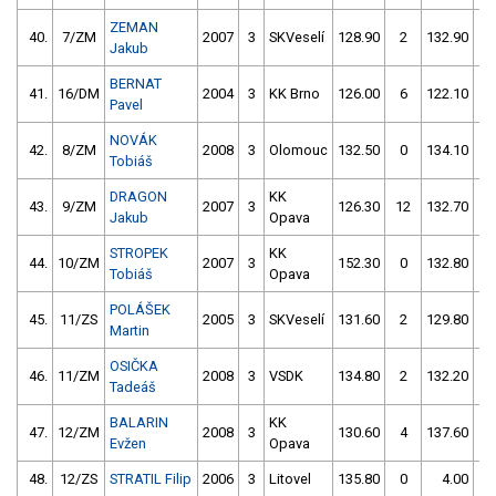
ZEMAN
40.
7/ZM
2007
3
SKVeselí
128.90
2
132.90
2
Jakub
BERNAT
41.
16/DM
2004
3
KK Brno
126.00
6
122.10
5
Pavel
NOVÁK
42.
8/ZM
2008
3
Olomouc
132.50
0
134.10
0
Tobiáš
DRAGON
KK
43.
9/ZM
2007
3
126.30
12
132.70
0
Jakub
Opava
STROPEK
KK
44.
10/ZM
2007
3
152.30
0
132.80
0
Tobiáš
Opava
POLÁŠEK
45.
11/ZS
2005
3
SKVeselí
131.60
2
129.80
4
Martin
OSIČKA
46.
11/ZM
2008
3
VSDK
134.80
2
132.20
2
Tadeáš
BALARIN
KK
47.
12/ZM
2008
3
130.60
4
137.60
4
Evžen
Opava
48.
12/ZS
STRATIL Filip
2006
3
Litovel
135.80
0
4.00
99