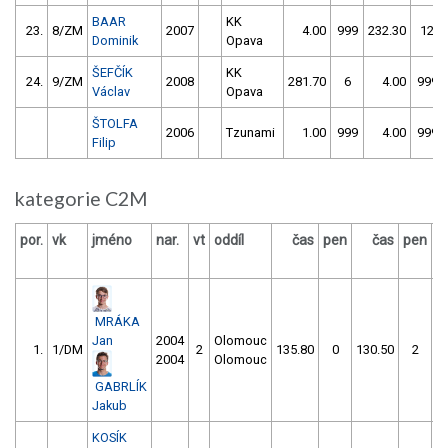
BAAR
KK
23.
8/ZM
2007
4.00
999
232.30
12
Dominik
Opava
ŠEFČÍK
KK
24.
9/ZM
2008
281.70
6
4.00
999
Václav
Opava
ŠTOLFA
2006
Tzunami
1.00
999
4.00
999
Filip
kategorie C2M
por.
vk
jméno
nar.
vt
oddíl
čas
pen
čas
pen
v
MRÁKA
Jan
2004
Olomouc
1.
1/DM
2
135.80
0
130.50
2
2004
Olomouc
GABRLÍK
Jakub
KOSÍK