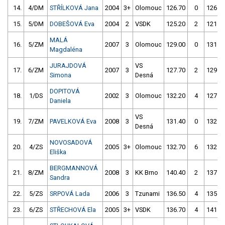
14.
4/DM
STŘÍLKOVÁ Jana
2004
3+
Olomouc
126.70
0
126.7
15.
5/DM
DOBEŠOVÁ Eva
2004
2
VSDK
125.20
2
121.3
MALÁ
16.
5/ZM
2007
3
Olomouc
129.00
0
131.4
Magdaléna
JURAJDOVÁ
VS
17.
6/ZM
2007
3
127.70
2
129.3
Simona
Desná
DOPITOVÁ
18.
1/DS
2002
3
Olomouc
132.20
4
127.1
Daniela
VS
19.
7/ZM
PAVELKOVÁ Eva
2008
3
131.40
0
132.9
Desná
NOVOSADOVÁ
20.
4/ZS
2005
3+
Olomouc
132.70
6
132.4
Eliška
BERGMANNOVÁ
21.
8/ZM
2008
3
KK Brno
140.40
2
137.1
Sandra
22.
5/ZS
SRPOVÁ Lada
2006
3
Tzunami
136.50
4
135.4
23.
6/ZS
STŘECHOVÁ Ela
2005
3+
VSDK
136.70
4
141.7