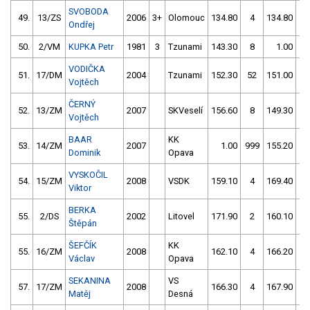
SVOBODA
49.
13/ZS
2006
3+
Olomouc
134.80
4
134.80
2
Ondřej
50.
2/VM
KUPKA Petr
1981
3
Tzunami
143.30
8
1.00
99
VODIČKA
51.
17/DM
2004
Tzunami
152.30
52
151.00
2
Vojtěch
ČERNÝ
52.
13/ZM
2007
SKVeselí
156.60
8
149.30
8
Vojtěch
BAAR
KK
53.
14/ZM
2007
1.00
999
155.20
6
Dominik
Opava
VYSKOČIL
54.
15/ZM
2008
VSDK
159.10
4
169.40
0
Viktor
BERKA
55.
2/DS
2002
Litovel
171.90
2
160.10
6
Štěpán
ŠEFČÍK
KK
55.
16/ZM
2008
162.10
4
166.20
1
Václav
Opava
SEKANINA
VS
57.
17/ZM
2008
166.30
4
167.90
4
Matěj
Desná