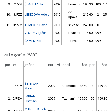
9.
7/PZM
ŠLACHTA Jan
2009
Tzunami
195.30
100
173.5
KK
10.
3/PZZ
LEBEDOVÁ Adéla
2010
219.60
2
256.3
Opava
11.
8/PZM
TOMEČEK David
2011
SKVeselí
246.00
0
4.0
VESELÝ Vojtěch
2009
Tzunami
4.00
999
4.0
ČAMEK Petr
2009
Litovel
4.00
999
4.0
kategorie PWC
por.
vk
jméno
nar.
vt
oddíl
čas
pen
čas
ŠTÝBNAR
1.
1/PZM
2009
Olomouc
182.40
8
149.00
Matěj
FABIAN
2.
2/PZM
2009
Tzunami
159.90
50
159.80
František
MAROUSKOVÁ