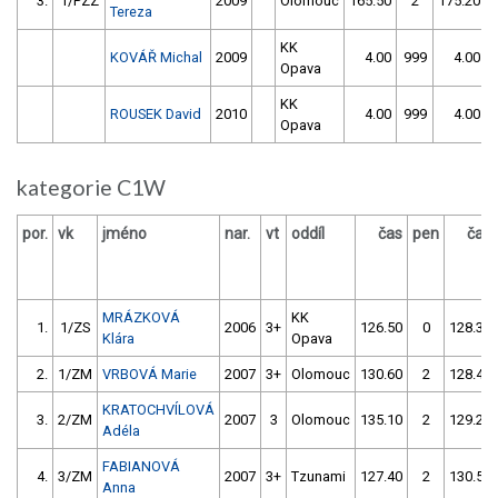
3.
1/PZZ
2009
Olomouc
165.50
2
175.20
Tereza
KK
KOVÁŘ Michal
2009
4.00
999
4.00
Opava
KK
ROUSEK David
2010
4.00
999
4.00
Opava
kategorie C1W
por.
vk
jméno
nar.
vt
oddíl
čas
pen
čas
MRÁZKOVÁ
KK
1.
1/ZS
2006
3+
126.50
0
128.30
Klára
Opava
2.
1/ZM
VRBOVÁ Marie
2007
3+
Olomouc
130.60
2
128.40
KRATOCHVÍLOVÁ
3.
2/ZM
2007
3
Olomouc
135.10
2
129.20
Adéla
FABIANOVÁ
4.
3/ZM
2007
3+
Tzunami
127.40
2
130.50
Anna