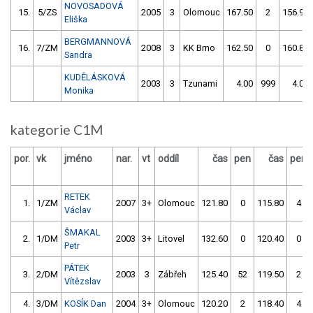
NOVOSADOVÁ
15.
5/ZS
2005
3
Olomouc
167.50
2
156.90
Eliška
BERGMANNOVÁ
16.
7/ZM
2008
3
KK Brno
162.50
0
160.80
Sandra
KUDĚLÁSKOVÁ
2003
3
Tzunami
4.00
999
4.00
Monika
kategorie C1M
por.
vk
jméno
nar.
vt
oddíl
čas
pen
čas
pen
RETEK
1.
1/ZM
2007
3+
Olomouc
121.80
0
115.80
4
Václav
ŠMAKAL
2.
1/DM
2003
3+
Litovel
132.60
0
120.40
0
Petr
PÁTEK
3.
2/DM
2003
3
Zábřeh
125.40
52
119.50
2
Vítězslav
4.
3/DM
KOSÍK Dan
2004
3+
Olomouc
120.20
2
118.40
4