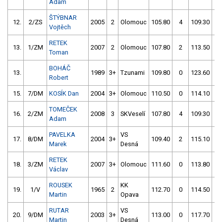
Adam
ŠTÝBNAR
12.
2/ZS
2005
2
Olomouc
105.80
4
109.30
0
Vojtěch
RETEK
13.
1/ZM
2007
2
Olomouc
107.80
2
113.50
0
Toman
BOHÁČ
13.
1989
3+
Tzunami
109.80
0
123.60
8
Robert
15.
7/DM
KOSÍK Dan
2004
3+
Olomouc
110.50
0
114.10
0
TOMEČEK
16.
2/ZM
2008
3
SKVeselí
107.80
4
109.30
2
Adam
PAVELKA
VS
17.
8/DM
2004
3+
109.40
2
115.10
2
Marek
Desná
RETEK
18.
3/ZM
2007
3+
Olomouc
111.60
0
113.80
2
Václav
ROUSEK
KK
19.
1/V
1965
2
112.70
0
114.50
0
Martin
Opava
RUTAR
VS
20.
9/DM
2003
3+
113.00
0
117.70
2
Martin
Desná