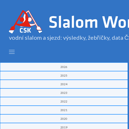
vodní slalom a sjezd: výsledky, žebříčky, data
2026
2025
2024
2023
2022
2021
2020
2019