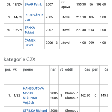
KK
58.
18/ZM
BAAR Patrik
2007
155.30
56
193.60
5
Opava
PROTIVÁNEK
59.
14/ZS
2005
Litovel
211.10
106
1.00
99
Jan
TRNKA
60.
19/ZM
2007
Litovel
273.30
214
1.00
99
Tobiáš
ČAMEK
2006
3
Litovel
4.00
999
4.00
99
David
kategorie C2X
por.
vk
jméno
nar.
vt
oddíl
čas
pen
čas
HANSGUTOVÁ
Monika
2005
Olomouc
1.
1/ZS
3
162.90
0
145.90
ŠTÝBNAR
2005
Olomouc
Vojtěch
STŘÍLKA Richard
2006
Olomouc