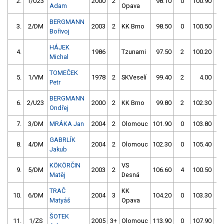
2.
1/U23
2000
2
98.10
0
100.90
0
Adam
Opava
BERGMANN
3.
2/DM
2003
2
KK Brno
98.50
0
100.50
10
Bořivoj
HÁJEK
4.
1986
Tzunami
97.50
2
100.20
0
Michal
TOMEČEK
5.
1/VM
1978
2
SKVeselí
99.40
2
4.00
99
Petr
BERGMANN
6.
2/U23
2000
2
KK Brno
99.80
2
102.30
0
Ondřej
7.
3/DM
MRÁKA Jan
2004
2
Olomouc
101.90
0
103.80
4
GABRLÍK
8.
4/DM
2004
2
Olomouc
102.30
0
105.40
2
Jakub
KÖKÖRČIN
VS
9.
5/DM
2003
2
106.60
4
100.50
2
Matěj
Desná
TRAČ
KK
10.
6/DM
2004
3
104.20
0
103.30
2
Matyáš
Opava
ŠOTEK
11.
1/ZS
2005
3+
Olomouc
113.90
0
107.90
0