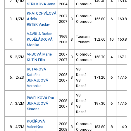
2.
1/DM
149.40
4
150.40
STŘÍLKOVÁ Jana
2004
Olomouc
KRATOCHVÍLOVÁ
2007
Olomouc
3.
1/ZM
Adéla
3
155.80
6
160.80
2007
Olomouc
RETEK Václav
VAVRLA Dušan
1969
Tzunami
4.
KUDĚLÁSKOVÁ
3
152.60
10
160.80
2003
Tzunami
Monika
VRBOVÁ Marie
2007
Olomouc
5.
2/ZM
3
158.70
4
167.10
KUTÍN Filip
2007
Olomouc
RUTAROVÁ
VS
Kateřina
2005
Desná
6.
2/ZS
3
171.20
6
177.60
JURAJDOVÁ
2007
VS
Veronika
Desná
VS
PAVELKOVÁ Eva
2008
Desná
7.
3/ZM
JURAJDOVÁ
3
197.30
6
177.60
2007
VS
Simona
Desná
KOČÍŘOVÁ
2008
Olomouc
8.
4/ZM
Valentýna
3
183.80
8
4.00
2008
Olomouc