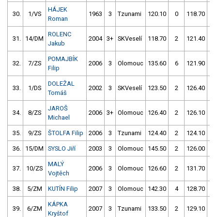
HÁJEK
30.
1/VS
1963
3
Tzunami
120.10
0
118.70
2
Roman
ROLENC
31.
14/DM
2004
3+
SKVeselí
118.70
2
121.40
4
Jakub
POMAJBÍK
32.
7/ZS
2006
3
Olomouc
135.60
6
121.90
0
Filip
DOLEŽAL
33.
1/DS
2002
3
SKVeselí
123.50
2
126.40
2
Tomáš
JAROŠ
34.
8/ZS
2006
3+
Olomouc
126.40
2
126.10
0
Michael
35.
9/ZS
ŠTOLFA Filip
2006
3
Tzunami
124.40
2
124.10
4
36.
15/DM
SYSLO Jiří
2003
3
Olomouc
145.50
2
126.00
2
MALÝ
37.
10/ZS
2006
3
Olomouc
126.60
2
131.70
2
Vojtěch
38.
5/ZM
KUTÍN Filip
2007
3
Olomouc
142.30
4
128.70
0
KÁPKA
39.
6/ZM
2007
3
Tzunami
133.50
2
129.10
0
Kryštof