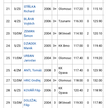
STŘÍLKA
21.
3/ZS
2006
3+
Olomouc
117.20
0
115.10
0
Richard
BLÁHA
22.
4/ZS
2006
3+
Tzunami
116.30
0
125.90
2
Vojtěch
ZEMAN
23.
10/DM
2004
3+
SKVeselí
114.50
2
120.10
0
Šimon
DZIADEK
24.
5/ZS
2005
3+
KK Brno
117.00
0
119.40
0
Marek
URBAN
25.
11/DM
2004
3+
Olomouc
117.40
0
119.20
0
Jaroslav
KK
25.
4/ZM
ANTL Tomáš
2008
3
117.40
0
123.90
6
Opava
27.
12/DM
HRIC Ondřej
2004
3+
Olomouc
118.00
0
132.00
0
KK
28.
6/ZS
KOVÁŘ Filip
2006
3
120.40
2
118.90
0
Opava
DOLEŽAL
29.
13/DM
2004
3
SKVeselí
119.30
0
117.80
2
Filip