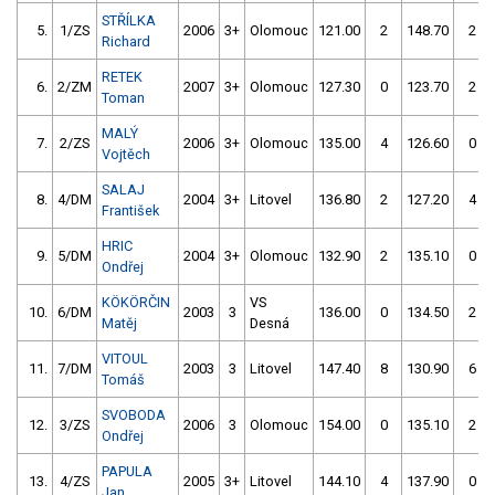
STŘÍLKA
5.
1/ZS
2006
3+
Olomouc
121.00
2
148.70
2
Richard
RETEK
6.
2/ZM
2007
3+
Olomouc
127.30
0
123.70
2
Toman
MALÝ
7.
2/ZS
2006
3+
Olomouc
135.00
4
126.60
0
Vojtěch
SALAJ
8.
4/DM
2004
3+
Litovel
136.80
2
127.20
4
František
HRIC
9.
5/DM
2004
3+
Olomouc
132.90
2
135.10
0
Ondřej
KÖKÖRČIN
VS
10.
6/DM
2003
3
136.00
0
134.50
2
Matěj
Desná
VITOUL
11.
7/DM
2003
3
Litovel
147.40
8
130.90
6
Tomáš
SVOBODA
12.
3/ZS
2006
3
Olomouc
154.00
0
135.10
2
Ondřej
PAPULA
13.
4/ZS
2005
3+
Litovel
144.10
4
137.90
0
Jan