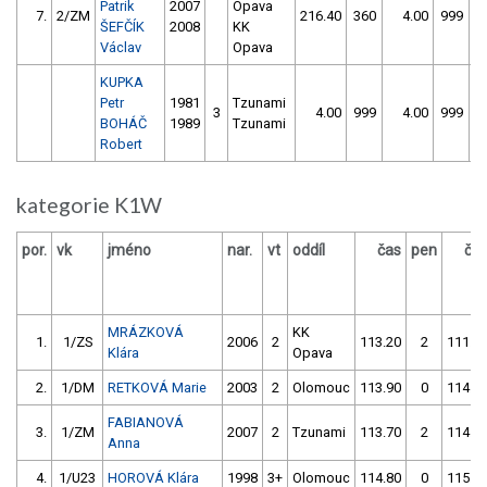
Patrik
2007
Opava
7.
2/ZM
216.40
360
4.00
999
ŠEFČÍK
2008
KK
Václav
Opava
KUPKA
Petr
1981
Tzunami
3
4.00
999
4.00
999
BOHÁČ
1989
Tzunami
Robert
kategorie K1W
por.
vk
jméno
nar.
vt
oddíl
čas
pen
ča
MRÁZKOVÁ
KK
1.
1/ZS
2006
2
113.20
2
111.5
Klára
Opava
2.
1/DM
RETKOVÁ Marie
2003
2
Olomouc
113.90
0
114.8
FABIANOVÁ
3.
1/ZM
2007
2
Tzunami
113.70
2
114.5
Anna
4.
1/U23
HOROVÁ Klára
1998
3+
Olomouc
114.80
0
115.5