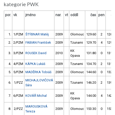
kategorie PWK
por.
vk
jméno
nar.
vt
oddíl
čas
pen
ča
1.
1/PZM
ŠTÝBNAR Matěj
2009
Olomouc
129.60
2
126.6
2.
2/PZM
FABIAN František
2009
Tzunami
129.70
4
129.6
KK
3.
3/PZM
ROUSEK David
2010
131.80
0
131.0
Opava
4.
4/PZM
KÁPKA Lukáš
2009
Tzunami
134.70
2
131.9
5.
5/PZM
MADĚRKA Tobiáš
2009
Olomouc
144.60
0
132.2
MICHAJLOVIČOVÁ
6.
1/PZZ
2009
Tzunami
146.20
2
139.2
Sára
KK
7.
6/PZM
KOVÁŘ Michal
2009
144.00
4
142.6
Opava
MAROUSKOVÁ
8.
2/PZZ
2009
Olomouc
153.30
0
153.0
Tereza