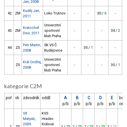
Jan, 2008
Kuděj Jan,
42.
ZM
Loko Trutnov
-
-
30 /
6
-
2011
Univerzitní
Kratochvíl
43.
ZM
sportovní
-
-
-
34 /
2
Devi, 2011
klub Praha
Petr Martin,
SK VS Č.
44.
ZS
-
35 /
1
-
-
2008
Budějovice
Univerzitní
Král Ondřej,
ZS
sportovní
-
-
-
35 /
1
2008
klub Praha
kategorie C2M
poř.
vk
závodník
oddíl
A
B
C
D
E
bod
p/b
p/b
p/b
p/b
p/b
cel
Vít
KVS
Matyáš,
Hradec
2009
Králové
1.
ZS
1 /
75
1 /
75
1 /
75
1 /
75
1 /
75
30