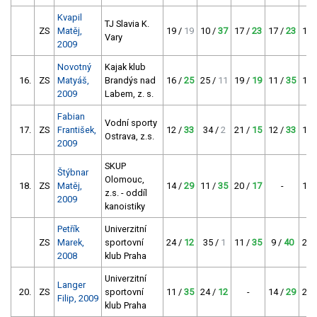
Kvapil
TJ Slavia K.
ZS
Matěj,
19 /
19
10 /
37
17 /
23
17 /
23
12 
Vary
2009
Novotný
Kajak klub
16.
ZS
Matyáš,
Brandýs nad
16 /
25
25 /
11
19 /
19
11 /
35
11 
2009
Labem, z. s.
Fabian
Vodní sporty
17.
ZS
František,
12 /
33
34 /
2
21 /
15
12 /
33
16 
Ostrava, z.s.
2009
SKUP
Štýbnar
Olomouc,
18.
ZS
Matěj,
14 /
29
11 /
35
20 /
17
-
18 
z.s. - oddíl
2009
kanoistiky
Petřík
Univerzitní
ZS
Marek,
sportovní
24 /
12
35 /
1
11 /
35
9 /
40
21 
2008
klub Praha
Univerzitní
Langer
20.
ZS
sportovní
11 /
35
24 /
12
-
14 /
29
20 
Filip, 2009
klub Praha