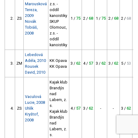
Marousková
z.s. -
Tereza,
oddíl
2009
kanoistiky
2.
ZS
1 /
75
2 /
68
1 /
75
2 /
68
2 /
68
Novák
SKUP
Tobiáš,
Olomouc,
2008
z.s. -
oddíl
kanoistiky
Lebedová
Adéla, 2010
KK Opava
3.
ZM
3 /
62
4 /
57
3 /
62
3 /
62
5 /
53
Rousek
KK Opava
David, 2010
Kajak klub
Brandýs
nad
Vaculová
Labem, z.
Lucie, 2008
s.
4.
ZS
Uhlík
4 /
57
3 /
62
-
-
3 /
62
Kajak klub
Kryštof,
Brandýs
2008
nad
Labem, z.
s.