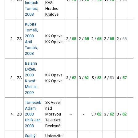
Indruch
KVS
Tomáš,
Hradec
2008
Králové
Kubita
Tomáš,
2008
KK Opava
2.
ZS
2 /
68
2 /
68
2 /
68
2 /
68
2 /
68
27
Antl
KK Opava
Tomáš,
2008
Balarin
Evžen,
2008
KK Opava
3.
ZS
3 /
62
3 /
62
5 /
53
5 /
53
4 /
57
23
Kovář
KK Opava
Michal,
2009
Tomeček
SK Veselí
Adam,
nad
4.
ZS
2008
Moravou
-
-
3 /
62
3 /
62
3 /
62
18
Uhlík Jan,
TJ Jiskra
2008
Bechyně
Suchý
Univerzitní