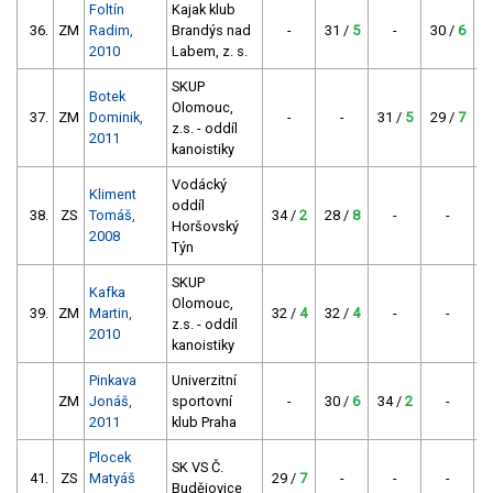
Foltín
Kajak klub
36.
ZM
Radim,
Brandýs nad
-
31 /
5
-
30 /
6
24
2010
Labem, z. s.
SKUP
Botek
Olomouc,
37.
ZM
Dominik,
-
-
31 /
5
29 /
7
3
z.s. - oddíl
2011
kanoistiky
Vodácký
Kliment
oddíl
38.
ZS
Tomáš,
34 /
2
28 /
8
-
-
Horšovský
2008
Týn
SKUP
Kafka
Olomouc,
39.
ZM
Martin,
32 /
4
32 /
4
-
-
z.s. - oddíl
2010
kanoistiky
Pinkava
Univerzitní
ZM
Jonáš,
sportovní
-
30 /
6
34 /
2
-
2011
klub Praha
Plocek
SK VS Č.
41.
ZS
Matyáš
29 /
7
-
-
-
Budějovice