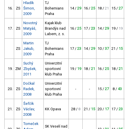
Hladík
TJ
16.
ZS
Šimon,
Bohemians
14 /
29
16 /
25
18 /
21
15 /
27
16
2009
Praha
Novotný
Kajak klub
17.
ZS
Matyáš,
Brandýs nad
16 /
25
17 /
23
14 /
29
19 /
19
15
2009
Labem, z. s.
Martin
TJ
ZS
Jakub,
Bohemians
17 /
23
14 /
29
10 /
37
21 /
15
22
2009
Praha
Suchý
Univerzitní
19.
ZM
Zbyšek,
sportovní
19 /
19
18 /
21
16 /
25
18 /
21
23
2011
klub Praha
Dočkal
Univerzitní
20.
ZS
Radek,
sportovní
-
-
15 /
27
8 /
43
3
2008
klub Praha
Šefčík
21.
ZS
Václav,
KK Opava
28 /
8
21 /
15
20 /
17
17 /
23
20
2008
Tomeček
SK Veselí nad