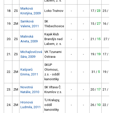
Labem, z. s.
Marková
18.
ZS
Loko Trutnov
-
-
17 /
23
25 /
11
Kristýna, 2009
Samková
SK
19.
ZM
-
-
15 /
27
16 /
25
Valerie, 2011
Třebechovice
Kajak klub
Malinská
20.
ZS
Brandýs nad
-
-
21 /
15
27 /
9
Aneta, 2009
Labem, z. s.
Michajlovičová
VK Tzunami
21.
ZS
-
-
19 /
19
17 /
23
Sára, 2009
Ostrava
SKUP
Kašparů
Olomouc,
22.
ZM
-
-
31 /
5
19 /
19
Emma, 2011
z.s. - oddíl
kanoistiky
Novotná
SK Vltava Č.
23.
ZM
-
-
20 /
17
21 /
15
Natálie, 2010
Krumlov z.s.
TJ Kralupy,
Hronová
24.
ZM
oddíl
-
-
26 /
10
22 /
14
Ludmila, 2011
kanoistiky