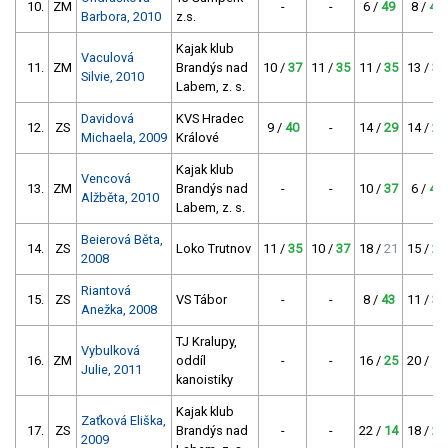
10.
ZM
-
-
6 /
49
8 /
43
Barbora, 2010
z.s.
Kajak klub
Vaculová
11.
ZM
Brandýs nad
10 /
37
11 /
35
11 /
35
13 /
31
Silvie, 2010
Labem, z. s.
Davidová
KVS Hradec
12.
ZS
9 /
40
-
14 /
29
14 /
29
Michaela, 2009
Králové
Kajak klub
Vencová
13.
ZM
Brandýs nad
-
-
10 /
37
6 /
49
Alžběta, 2010
Labem, z. s.
Beierová Běta,
14.
ZS
Loko Trutnov
11 /
35
10 /
37
18 /
21
15 /
27
2008
Riantová
15.
ZS
VS Tábor
-
-
8 /
43
11 /
35
Anežka, 2008
TJ Kralupy,
Vybulková
16.
ZM
oddíl
-
-
16 /
25
20 /
17
Julie, 2011
kanoistiky
Kajak klub
Zaťková Eliška,
17.
ZS
Brandýs nad
-
-
22 /
14
18 /
21
2009