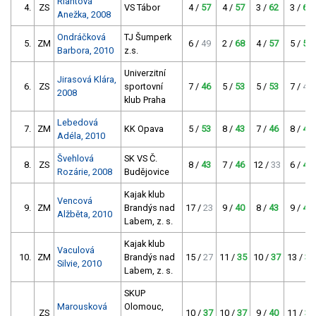
Riantová
4.
ZS
VS Tábor
4 /
57
4 /
57
3 /
62
3 /
62
Anežka, 2008
Ondráčková
TJ Šumperk
5.
ZM
6 /
49
2 /
68
4 /
57
5 /
53
Barbora, 2010
z.s.
Univerzitní
Jirasová Klára,
6.
ZS
sportovní
7 /
46
5 /
53
5 /
53
7 /
46
2008
klub Praha
Lebedová
7.
ZM
KK Opava
5 /
53
8 /
43
7 /
46
8 /
43
Adéla, 2010
Švehlová
SK VS Č.
8.
ZS
8 /
43
7 /
46
12 /
33
6 /
49
Rozárie, 2008
Budějovice
Kajak klub
Vencová
9.
ZM
Brandýs nad
17 /
23
9 /
40
8 /
43
9 /
40
Alžběta, 2010
Labem, z. s.
Kajak klub
Vaculová
10.
ZM
Brandýs nad
15 /
27
11 /
35
10 /
37
13 /
31
Silvie, 2010
Labem, z. s.
SKUP
Marousková
Olomouc,
ZS
10 /
37
10 /
37
9 /
40
11 /
35