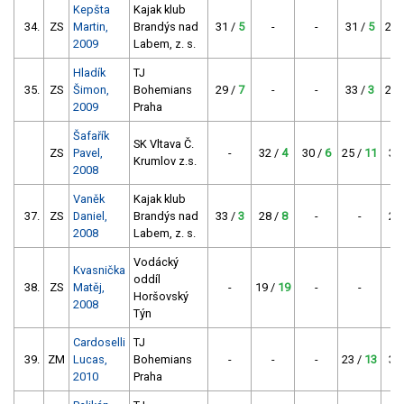
Kepšta
Kajak klub
34.
ZS
Martin,
Brandýs nad
31 /
5
-
-
31 /
5
23 
2009
Labem, z. s.
Hladík
TJ
35.
ZS
Šimon,
Bohemians
29 /
7
-
-
33 /
3
24 
2009
Praha
Šafařík
SK Vltava Č.
ZS
Pavel,
-
32 /
4
30 /
6
25 /
11
35
Krumlov z.s.
2008
Vaněk
Kajak klub
37.
ZS
Daniel,
Brandýs nad
33 /
3
28 /
8
-
-
27
2008
Labem, z. s.
Vodácký
Kvasnička
oddíl
38.
ZS
Matěj,
-
19 /
19
-
-
Horšovský
2008
Týn
Cardoselli
TJ
39.
ZM
Lucas,
Bohemians
-
-
-
23 /
13
31
2010
Praha