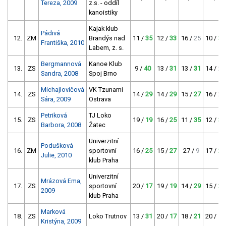
Tereza, 2009
z.s. - oddíl
kanoistiky
Kajak klub
Pádivá
12.
ZM
Brandýs nad
11 /
35
12 /
33
16 /
25
10 /
37
Františka, 2010
Labem, z. s.
Bergmannová
Kanoe Klub
13.
ZS
9 /
40
13 /
31
13 /
31
14 /
29
Sandra, 2008
Spoj Brno
Michajlovičová
VK Tzunami
14.
ZS
14 /
29
14 /
29
15 /
27
16 /
25
Sára, 2009
Ostrava
Petriková
TJ Loko
15.
ZS
19 /
19
16 /
25
11 /
35
12 /
33
Barbora, 2008
Žatec
Univerzitní
Podušková
16.
ZM
sportovní
16 /
25
15 /
27
27 /
9
17 /
23
Julie, 2010
klub Praha
Univerzitní
Mrázová Ema,
17.
ZS
sportovní
20 /
17
19 /
19
14 /
29
15 /
27
2009
klub Praha
Marková
18.
ZS
Loko Trutnov
13 /
31
20 /
17
18 /
21
20 /
17
Kristýna, 2009