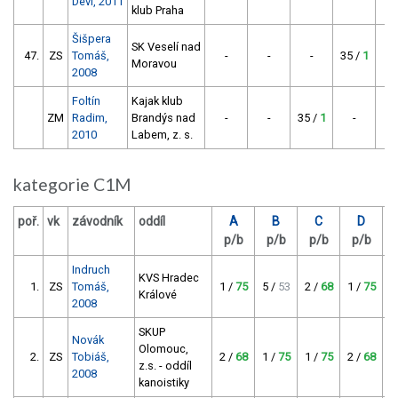
Devi, 2011
klub Praha
Šišpera
SK Veselí nad
47.
ZS
Tomáš,
-
-
-
35 /
1
Moravou
2008
Foltín
Kajak klub
ZM
Radim,
Brandýs nad
-
-
35 /
1
-
2010
Labem, z. s.
kategorie C1M
poř.
vk
závodník
oddíl
A
B
C
D
p/b
p/b
p/b
p/b
Indruch
KVS Hradec
1.
ZS
Tomáš,
1 /
75
5 /
53
2 /
68
1 /
75
1
Králové
2008
SKUP
Novák
Olomouc,
2.
ZS
Tobiáš,
2 /
68
1 /
75
1 /
75
2 /
68
2
z.s. - oddíl
2008
kanoistiky