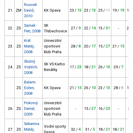
Rousek
21.
ZM
David,
KK Opava
23 /
13
23 /
13
25 /
11
19 /
19
13 
2010
Samek
SK
22.
ZS
27 /
9
22 /
14
13 /
31
-
22 
Petr, 2008
Třebechovice
Král
Univerzitní
23.
ZS
Matěj,
sportovní
28 /
8
20 /
17
15 /
27
21 /
15
2008
klub Praha
Slušný
SK VS Karbo
24.
ZS
Vojtěch,
17 /
23
18 /
21
26 /
10
29 /
7
Benátky
2008
Balarin
ZS
Evžen,
KK Opava
21 /
15
26 /
10
23 /
13
28 /
8
17 
2008
Pokorný
Univerzitní
26.
ZS
Daniel,
sportovní
-
15 /
27
16 /
25
-
28
2009
klub Praha
Sekanina
Vodní sporty
27.
ZS
Matěj,
32 /
4
31 /
5
18 /
21
18 /
21
Desná