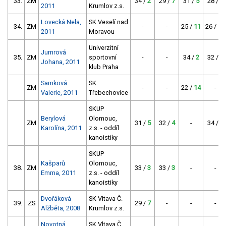
33.
ZM
34 /
2
29 /
7
31 /
5
28 /
8
2011
Krumlov z.s.
Lovecká Nela,
SK Veselí nad
34.
ZM
-
-
25 /
11
26 /
10
2011
Moravou
Univerzitní
Jumrová
35.
ZM
sportovní
-
-
34 /
2
32 /
4
Johana, 2011
klub Praha
Samková
SK
ZM
-
-
22 /
14
-
Valerie, 2011
Třebechovice
SKUP
Berylová
Olomouc,
ZM
31 /
5
32 /
4
-
34 /
2
Karolína, 2011
z.s. - oddíl
kanoistiky
SKUP
Kašparů
Olomouc,
38.
ZM
33 /
3
33 /
3
-
-
Emma, 2011
z.s. - oddíl
kanoistiky
Dvořáková
SK Vltava Č.
39.
ZS
29 /
7
-
-
-
Alžběta, 2008
Krumlov z.s.
Novotná
SK Vltava Č.