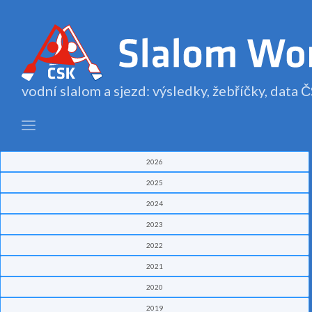
vodní slalom a sjezd: výsledky, žebříčky, data
2026
2025
2024
2023
2022
2021
2020
2019