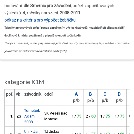
bodování:
dle Směrnic pro závodění
, počet započítávaných
výsledků:
4
, ročníky narození:
2008-2011
odkaz na kritéria pro výpočet žebříčku
Tabulky zpracovávají pořadí pouze započtením výsledků závodů, nezohledňují případná další,
doplňková kritéria, používaná v případě rovnosti počtu bodů
.
Sloupce označené písmeny reprezentují jednotlivé závody dle seznamu výše, u každého závodníka
je uvedeno pořadí v závodě a získané body (p/b).
kategorie K1M
poř.
vk
závodník
oddíl
A
B
C
D
p/b
p/b
p/b
p/b
p
Tomeček
SK Veselí nad
1.
ZS
Adam,
1 /
75
2 /
68
1 /
75
1 /
75
8 
Moravou
2008
Uhlík Jan,
TJ Jiskra