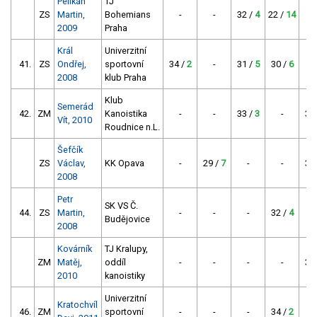
Pelikán
TJ
ZS
Martin,
Bohemians
-
-
32 /
4
22 /
14
2009
Praha
Král
Univerzitní
41.
ZS
Ondřej,
sportovní
34 /
2
-
31 /
5
30 /
6
2008
klub Praha
Klub
Semerád
42.
ZM
Kanoistika
-
-
33 /
3
-
30
Vít, 2010
Roudnice n.L.
Šefčík
ZS
Václav,
KK Opava
-
29 /
7
-
-
34
2008
Petr
SK VS Č.
44.
ZS
Martin,
-
-
-
32 /
4
Budějovice
2008
Kovárník
TJ Kralupy,
ZM
Matěj,
oddíl
-
-
-
-
32
2010
kanoistiky
Univerzitní
Kratochvíl
46.
ZM
sportovní
-
-
-
34 /
2