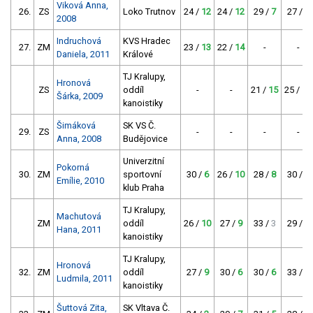
Viková Anna,
26.
ZS
Loko Trutnov
24 /
12
24 /
12
29 /
7
27 /
9
2008
Indruchová
KVS Hradec
27.
ZM
23 /
13
22 /
14
-
-
Daniela, 2011
Králové
TJ Kralupy,
Hronová
ZS
oddíl
-
-
21 /
15
25 /
11
Šárka, 2009
kanoistiky
Šimáková
SK VS Č.
29.
ZS
-
-
-
-
Anna, 2008
Budějovice
Univerzitní
Pokorná
30.
ZM
sportovní
30 /
6
26 /
10
28 /
8
30 /
6
Emílie, 2010
klub Praha
TJ Kralupy,
Machutová
ZM
oddíl
26 /
10
27 /
9
33 /
3
29 /
7
Hana, 2011
kanoistiky
TJ Kralupy,
Hronová
32.
ZM
oddíl
27 /
9
30 /
6
30 /
6
33 /
3
Ludmila, 2011
kanoistiky
Šuttová Zita,
SK Vltava Č.