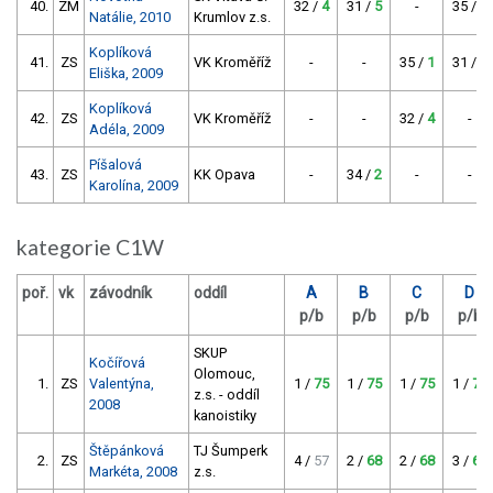
40.
ZM
32 /
4
31 /
5
-
35 /
1
Natálie, 2010
Krumlov z.s.
Koplíková
41.
ZS
VK Kroměříž
-
-
35 /
1
31 /
5
Eliška, 2009
Koplíková
42.
ZS
VK Kroměříž
-
-
32 /
4
-
Adéla, 2009
Píšalová
43.
ZS
KK Opava
-
34 /
2
-
-
Karolína, 2009
kategorie C1W
poř.
vk
závodník
oddíl
A
B
C
D
p/b
p/b
p/b
p/b
SKUP
Kočířová
Olomouc,
1.
ZS
Valentýna,
1 /
75
1 /
75
1 /
75
1 /
75
z.s. - oddíl
2008
kanoistiky
Štěpánková
TJ Šumperk
2.
ZS
4 /
57
2 /
68
2 /
68
3 /
62
Markéta, 2008
z.s.