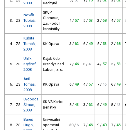
2.
ZS
5 /
53
1 /
75
3 /
62
3 /
62
2 
2008
Bechyně
SKUP
Novák
Olomouc,
3.
ZS
Tobiáš,
4 /
57
5 /
53
2 /
68
4 /
57
5 
z.s. - oddíl
2008
kanoistiky
Kubita
4.
ZS
Tomáš,
KK Opava
3 /
62
6 /
49
5 /
53
2 /
68
7 
2008
Uhlík
Kajak klub
5.
ZS
Kryštof,
Brandýs nad
7 /
46
8 /
43
4 /
57
5 /
53
1 
2008
Labem, z. s.
Antl
6.
ZS
Tomáš,
KK Opava
6 /
49
4 /
57
7 /
46
6 /
49
4 
2008
Svoboda
SK VS Karbo
7.
ZS
Šimon,
8 /
43
3 /
62
6 /
49
8 /
43
6 
Benátky
2008
Bareš
Univerzitní
8.
ZS
Hugo,
sportovní
30 /
6
7 /
46
9 /
40
7 /
46
3 