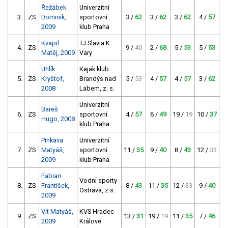
Řežábek
Univerzitní
3.
ZS
Dominik,
sportovní
3 /
62
3 /
62
3 /
62
4 /
57
13
2009
klub Praha
Kvapil
TJ Slavia K.
4.
ZS
9 /
40
2 /
68
5 /
53
5 /
53
3
Matěj, 2009
Vary
Uhlík
Kajak klub
5.
ZS
Kryštof,
Brandýs nad
5 /
53
4 /
57
4 /
57
3 /
62
4
2008
Labem, z. s.
Univerzitní
Bareš
6.
ZS
sportovní
4 /
57
6 /
49
19 /
19
10 /
37
7
Hugo, 2008
klub Praha
Pinkava
Univerzitní
7.
ZS
Matyáš,
sportovní
11 /
35
9 /
40
8 /
43
12 /
33
6
2009
klub Praha
Fabian
Vodní sporty
8.
ZS
František,
8 /
43
11 /
35
12 /
33
9 /
40
8
Ostrava, z.s.
2009
Vít Matyáš,
KVS Hradec
9.
ZS
13 /
31
19 /
19
11 /
35
7 /
46
10
2009
Králové