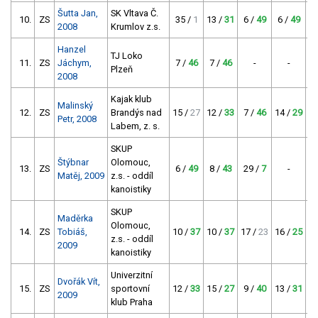
Šutta Jan,
SK Vltava Č.
10.
ZS
35 /
1
13 /
31
6 /
49
6 /
49
19
2008
Krumlov z.s.
Hanzel
TJ Loko
11.
ZS
Jáchym,
7 /
46
7 /
46
-
-
5
Plzeň
2008
Kajak klub
Malinský
12.
ZS
Brandýs nad
15 /
27
12 /
33
7 /
46
14 /
29
11
Petr, 2008
Labem, z. s.
SKUP
Štýbnar
Olomouc,
13.
ZS
6 /
49
8 /
43
29 /
7
-
9
Matěj, 2009
z.s. - oddíl
kanoistiky
SKUP
Maděrka
Olomouc,
14.
ZS
Tobiáš,
10 /
37
10 /
37
17 /
23
16 /
25
12
z.s. - oddíl
2009
kanoistiky
Univerzitní
Dvořák Vít,
15.
ZS
sportovní
12 /
33
15 /
27
9 /
40
13 /
31
18
2009
klub Praha