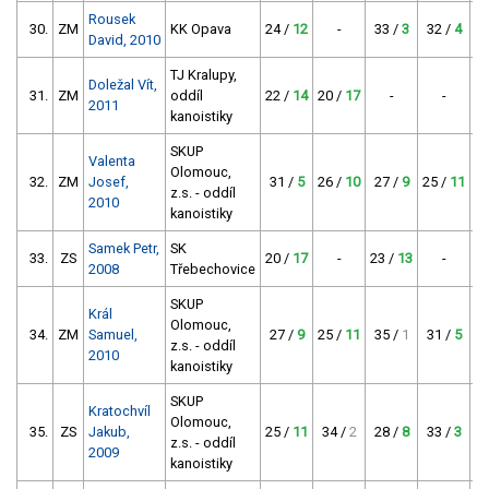
Rousek
30.
ZM
KK Opava
24 /
12
-
33 /
3
32 /
4
17
David, 2010
TJ Kralupy,
Doležal Vít,
31.
ZM
oddíl
22 /
14
20 /
17
-
-
2
2011
kanoistiky
SKUP
Valenta
Olomouc,
32.
ZM
Josef,
31 /
5
26 /
10
27 /
9
25 /
11
z.s. - oddíl
2010
kanoistiky
Samek Petr,
SK
33.
ZS
20 /
17
-
23 /
13
-
3
2008
Třebechovice
SKUP
Král
Olomouc,
34.
ZM
Samuel,
27 /
9
25 /
11
35 /
1
31 /
5
3
z.s. - oddíl
2010
kanoistiky
SKUP
Kratochvíl
Olomouc,
35.
ZS
Jakub,
25 /
11
34 /
2
28 /
8
33 /
3
3
z.s. - oddíl
2009
kanoistiky