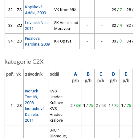
Koplíková
32.
ZS
VK Kroměříž
-
-
29 /
7
28 /
8
Adéla, 2009
Lovecká Nela,
SK Veselí nad
33.
ZM
-
-
32 /
4
32 /
4
2011
Moravou
Píšalová
34.
ZS
KK Opava
-
-
33 /
3
34 /
2
Karolína, 2009
kategorie C2X
poř.
vk
závodník
oddíl
A
B
C
D
E
b
p/b
p/b
p/b
p/b
p/b
c
Indruch
KVS
Tomáš,
Hradec
2008
Králové
1.
ZS
2 /
68
1 /
75
2 /
68
1 /
75
1 /
75
Indruchová
KVS
Daniela,
Hradec
2011
Králové
SKUP
Olomouc,