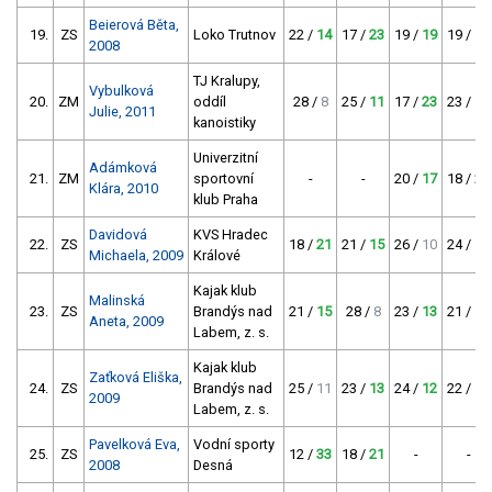
Beierová Běta,
19.
ZS
Loko Trutnov
22 /
14
17 /
23
19 /
19
19 /
19
2008
TJ Kralupy,
Vybulková
20.
ZM
oddíl
28 /
8
25 /
11
17 /
23
23 /
13
Julie, 2011
kanoistiky
Univerzitní
Adámková
21.
ZM
sportovní
-
-
20 /
17
18 /
21
Klára, 2010
klub Praha
Davidová
KVS Hradec
22.
ZS
18 /
21
21 /
15
26 /
10
24 /
12
Michaela, 2009
Králové
Kajak klub
Malinská
23.
ZS
Brandýs nad
21 /
15
28 /
8
23 /
13
21 /
15
Aneta, 2009
Labem, z. s.
Kajak klub
Zaťková Eliška,
24.
ZS
Brandýs nad
25 /
11
23 /
13
24 /
12
22 /
14
2009
Labem, z. s.
Pavelková Eva,
Vodní sporty
25.
ZS
12 /
33
18 /
21
-
-
2008
Desná