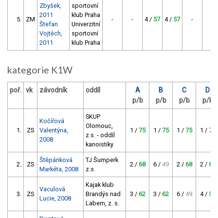
Zbyšek,
sportovní
2011
klub Praha
5.
ZM
-
-
4 /
57
4 /
57
-
11
Štefan
Univerzitní
Vojtěch,
sportovní
2011
klub Praha
kategorie K1W
poř.
vk
závodník
oddíl
A
B
C
D
p/b
p/b
p/b
p/b
SKUP
Kočířová
Olomouc,
1.
ZS
Valentýna,
1 /
75
1 /
75
1 /
75
1 /
75
z.s. - oddíl
2008
kanoistiky
Štěpánková
TJ Šumperk
2.
ZS
2 /
68
6 /
49
2 /
68
2 /
68
Markéta, 2008
z.s.
Kajak klub
Vaculová
3.
ZS
Brandýs nad
3 /
62
3 /
62
6 /
49
4 /
57
Lucie, 2008
Labem, z. s.