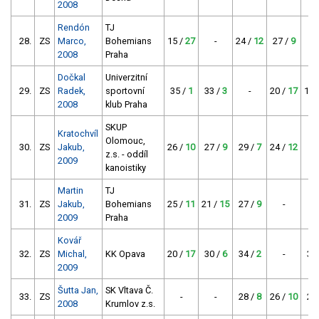
2008
Rendón
TJ
28.
ZS
Marco,
Bohemians
15 /
27
-
24 /
12
27 /
9
2008
Praha
Dočkal
Univerzitní
29.
ZS
Radek,
sportovní
35 /
1
33 /
3
-
20 /
17
19 
2008
klub Praha
SKUP
Kratochvíl
Olomouc,
30.
ZS
Jakub,
26 /
10
27 /
9
29 /
7
24 /
12
z.s. - oddíl
2009
kanoistiky
Martin
TJ
31.
ZS
Jakub,
Bohemians
25 /
11
21 /
15
27 /
9
-
2009
Praha
Kovář
32.
ZS
Michal,
KK Opava
20 /
17
30 /
6
34 /
2
-
33
2009
Šutta Jan,
SK Vltava Č.
33.
ZS
-
-
28 /
8
26 /
10
29
2008
Krumlov z.s.