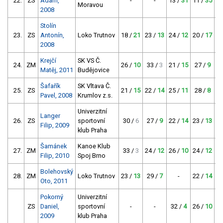
22.
ZS
Adam,
-
-
13 /
31
11 /
35
Moravou
2008
Stolín
23.
ZS
Antonín,
Loko Trutnov
18 /
21
23 /
13
24 /
12
20 /
17
2
2008
Krejčí
SK VS Č.
24.
ZM
26 /
10
33 /
3
21 /
15
27 /
9
21
Matěj, 2011
Budějovice
Šafařík
SK Vltava Č.
25.
ZS
21 /
15
22 /
14
25 /
11
28 /
8
3
Pavel, 2008
Krumlov z.s.
Univerzitní
Langer
26.
ZS
sportovní
30 /
6
27 /
9
22 /
14
23 /
13
26
Filip, 2009
klub Praha
Šamánek
Kanoe Klub
27.
ZM
33 /
3
24 /
12
26 /
10
24 /
12
25
Filip, 2010
Spoj Brno
Bolehovský
28.
ZM
Loko Trutnov
23 /
13
29 /
7
-
22 /
14
2
Oto, 2011
Pokorný
Univerzitní
ZS
Daniel,
sportovní
-
-
32 /
4
26 /
10
14
2009
klub Praha