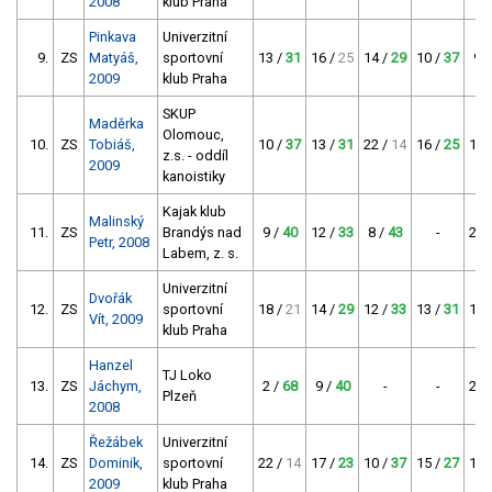
2008
klub Praha
Pinkava
Univerzitní
9.
ZS
Matyáš,
sportovní
13 /
31
16 /
25
14 /
29
10 /
37
9 
2009
klub Praha
SKUP
Maděrka
Olomouc,
10.
ZS
Tobiáš,
10 /
37
13 /
31
22 /
14
16 /
25
10 
z.s. - oddíl
2009
kanoistiky
Kajak klub
Malinský
11.
ZS
Brandýs nad
9 /
40
12 /
33
8 /
43
-
26 
Petr, 2008
Labem, z. s.
Univerzitní
Dvořák
12.
ZS
sportovní
18 /
21
14 /
29
12 /
33
13 /
31
15 
Vít, 2009
klub Praha
Hanzel
TJ Loko
13.
ZS
Jáchym,
2 /
68
9 /
40
-
-
25 
Plzeň
2008
Řežábek
Univerzitní
14.
ZS
Dominik,
sportovní
22 /
14
17 /
23
10 /
37
15 /
27
14 
2009
klub Praha