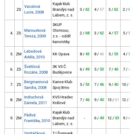
Kajak klub
Vaculová
ZS
Brandýs nad
3 /
62
4 /
57
3 /
62
2 /
68
Lucie, 2008
Labem, z. s.
SKUP
Marousková
Olomouc,
4.
ZS
2 /
68
3 /
62
4 /
57
5 /
53
Tereza, 2009
z.s. - oddíl
kanoistiky
Lebedová
5.
ZM
KK Opava
8 /
43
8 /
43
5 /
53
4 /
57
Adéla, 2010
Švehlová
SK VS Č.
6.
ZS
6 /
49
5 /
53
7 /
46
7 /
46
Rozárie, 2008
Budějovice
Bergmannová
Kanoe Klub
7.
ZS
5 /
53
7 /
46
9 /
40
10 /
37
Sandra, 2008
Spoj Brno
Indruchová
KVS Hradec
8.
ZM
7 /
46
9 /
40
13 /
31
12 /
33
Daniela, 2011
Králové
Kajak klub
Pádivá
9.
ZM
Brandýs nad
-
6 /
49
12 /
33
9 /
40
Františka, 2010
Labem, z. s.
Ondráčková
TJ Šumperk