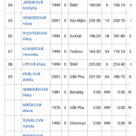
JIRÁSKOVÁ
34.
1999
0
Štětí
169.00
6
190.10
8
Kristýna
VENIGEROVÁ
35.
2001
0
Vys.Mýto
253.40
14
200.70
4
Hana
RYCHTEROVÁ
36.
1993
0
Dv.Král.
196.20
18
181.80
54
Petra
KLIKAROVÁ
37.
1999
0
Trutnov
165.30
54
176.10
56
Veronika
38.
LÍPOVÁ Klára
1999
0
Štětí
235.00
6
224.40
6
KRÁLOVÁ
39.
2001
0
USK Pha
201.00
64
186.70
62
Adéla
SEMERÁDOVÁ
1981
3
Benátky
0.00
999
0.00
999
Petra
MAŠKOVÁ
1976
3
USK Pha
0.00
999
0.00
999
Alena
ŠVIHELOVÁ
1995
0
Olomouc
0.00
999
0.00
999
Vanda
BERANOVÁ