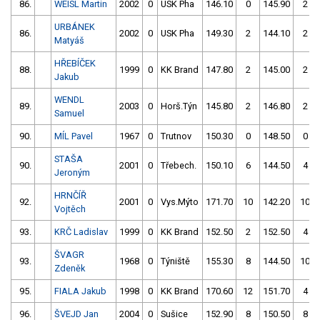
86.
WEISL Martin
2002
0
USK Pha
146.10
0
145.90
2
URBÁNEK
86.
2002
0
USK Pha
149.30
2
144.10
2
Matyáš
HŘEBÍČEK
88.
1999
0
KK Brand
147.80
2
145.00
2
Jakub
WENDL
89.
2003
0
Horš.Týn
145.80
2
146.80
2
Samuel
90.
MÍL Pavel
1967
0
Trutnov
150.30
0
148.50
0
STAŠA
90.
2001
0
Třebech.
150.10
6
144.50
4
Jeroným
HRNČÍŘ
92.
2001
0
Vys.Mýto
171.70
10
142.20
10
Vojtěch
93.
KRČ Ladislav
1999
0
KK Brand
152.50
2
152.50
4
ŠVAGR
93.
1968
0
Týniště
155.30
8
144.50
10
Zdeněk
95.
FIALA Jakub
1998
0
KK Brand
170.60
12
151.70
4
96.
ŠVEJD Jan
2004
0
Sušice
152.90
8
150.50
8