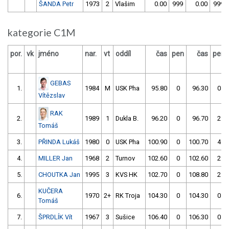
ŠANDA Petr
1973
2
Vlašim
0.00
999
0.00
999
kategorie C1M
por.
vk
jméno
nar.
vt
oddíl
čas
pen
čas
pen
GEBAS
1.
1984
M
USK Pha
95.80
0
96.30
0
Vítězslav
RAK
2.
1989
1
Dukla B.
96.20
0
96.70
2
Tomáš
3.
PŘINDA Lukáš
1980
0
USK Pha
100.90
0
100.70
4
4.
MILLER Jan
1968
2
Turnov
102.60
0
102.60
2
5.
CHOUTKA Jan
1995
3
KVS HK
102.70
0
108.80
2
KUČERA
6.
1970
2+
RK Troja
104.30
0
104.30
0
Tomáš
7.
ŠPRDLÍK Vít
1967
3
Sušice
106.40
0
106.30
0