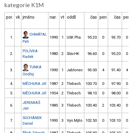
kategorie K1M
por.
vk
jméno
nar.
vt
oddíl
čas
pen
čas
pen
CHMÁTAL
1.
1990
1
USK Pha
95.20
0
93.70
0
Petr
POLÍVKA
2.
1980
2
Sláv.HK
96.60
0
95.20
0
Radek
TUNKA
3.
1990
1
Jablonec
93.00
4
91.40
4
Ondřej
4.
MĚCHURA Jiří
1987
2
Třebech.
100.70
0
97.90
0
5.
MĚCHURA Jiří
1954
2
Třebech.
98.10
0
98.00
0
JEREMIAŠ
6.
1985
3
Třebech.
100.40
2
103.40
0
Jan
SUCHÁNEK
7.
1993
3
Vys.Mýto
102.50
0
103.10
0
Daniel
8.
ŘÍHA Zdeněk
1987
2
Třebech.
105.90
0
103.10
0