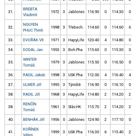
BREBTA
31.
1972
3
Jablonec
116.90
0
114.30
0
Vladimír
NGUYEN
32.
1998
3
Třebech.
114.60
0
114.60
6
PHUC Thinh
33.
DVOŘÁK Vít
1971
3
HapyLife
120.40
4
114.80
0
34.
DODAL Jan
1953
3
Boh.Pha
115.60
0
115.30
0
WINTER
35.
1979
3
Jablonec
115.50
0
116.50
0
Tomáš
36.
RADIL Jakub
1998
3
USK Pha
112.00
4
116.40
4
37.
ULWER Jiří
1995
3
Týniště
116.90
0
116.10
0
38.
RADIL Jiří
1968
3
HapyLife
114.80
2
114.20
2
RENČÍN
38.
1961
3
Sláv.HK
115.70
2
114.20
2
Tomáš
40.
BENHÁK Jiří
1956
0
Jablonec
124.90
2
117.10
0
KOŘÍNEK
41.
1999
3
USK Pha
116.30
6
115.40
2
Vilém