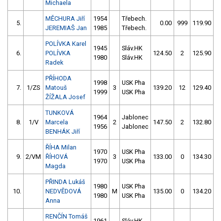
Michaela
MĚCHURA Jiří
1954
Třebech.
5.
0.00
999
119.90
JEREMIAŠ Jan
1985
Třebech.
POLÍVKA Karel
1945
Sláv.HK
6.
POLÍVKA
124.50
2
125.90
1980
Sláv.HK
Radek
PŘÍHODA
1998
USK Pha
7.
1/ZS
Matouš
3
139.20
12
129.40
1999
USK Pha
ŽÍŽALA Josef
TUNKOVÁ
1964
Jablonec
8.
1/V
Marcela
2
147.50
2
132.80
1956
Jablonec
BENHÁK Jiří
ŘÍHA Milan
1970
USK Pha
9.
2/VM
ŘÍHOVÁ
3
133.00
0
134.30
1970
USK Pha
Magda
PŘINDA Lukáš
1980
USK Pha
10.
NEDVĚDOVÁ
M
135.00
0
134.20
1980
USK Pha
Anna
RENČÍN Tomáš
1961
Sláv.HK