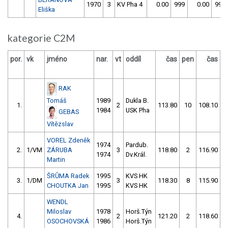
1970
3
KV Pha 4
0.00
999
0.00
999
Eliška
kategorie C2M
por.
vk
jméno
nar.
vt
oddíl
čas
pen
čas
p
RAK
Tomáš
1989
Dukla B.
1.
2
113.80
10
108.10
1984
USK Pha
GEBAS
Vítězslav
VOREL Zdeněk
1974
Pardub.
2.
1/VM
ZÁRUBA
3
118.80
2
116.90
1974
Dv.Král.
Martin
ŠRŮMA Radek
1995
KVS HK
3.
1/DM
3
118.30
8
115.90
CHOUTKA Jan
1995
KVS HK
WENDL
Miloslav
1978
Horš.Týn
4.
2
121.20
2
118.60
OSOCHOVSKÁ
1986
Horš.Týn