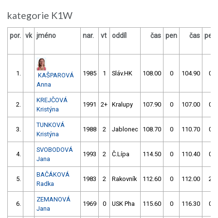
kategorie K1W
por.
vk
jméno
nar.
vt
oddíl
čas
pen
čas
pen
1.
1985
1
Sláv.HK
108.00
0
104.90
0
KAŠPAROVÁ
Anna
KREJČOVÁ
2.
1991
2+
Kralupy
107.90
0
107.00
0
Kristýna
TUNKOVÁ
3.
1988
2
Jablonec
108.70
0
110.70
0
Kristýna
SVOBODOVÁ
4.
1993
2
Č.Lípa
114.50
0
110.40
0
Jana
BAČÁKOVÁ
5.
1983
2
Rakovník
112.60
0
112.00
2
Radka
ZEMANOVÁ
6.
1969
0
USK Pha
115.60
0
116.30
0
Jana