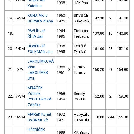
17.
2/ZM
DUŠKOVÁ
149.10
8
140.40
1998
USK Pha
Kateřina
KUNA Alois
1960
SKVS ČB
18.
6/VM
3
142.30
2
141.00
BORSKÁ Alena
1976
Rakovník
PAVLÍK Jiří
1964
Třebech.
19.
139.80
10
140.80
ŘÍHA Jan
1996
Třebech.
ULWER Jiří
1995
Týniště
20.
2/DM
161.00
58
152.10
FOLKMAN Jan
1995
Týniště
JAROLÍMKOVÁ
Věra
1966
Turnov
21.
3/V
3
160.20
0
154.80
JAROLÍMEK
1961
Turnov
Otta
MRÁČEK
Zdeněk
1968
Semily
22.
7/VM
162.00
2
159.30
RYCHTEROVÁ
1968
Dv.Král.
Zdeňka
MAREK Kamil
1972
HapyLife
23.
8/VM
0.00
999
155.30
DVOŘÁK Vít
1971
HapyLife
HŘEBÍČEK
1999
KK Brand