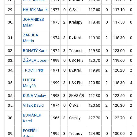
29.
HAUCK Marek
1977
0
Č.Skal.
117.60
0
117.10
0
JOHANIDES
30.
1975
2
Kralupy
118.40
0
117.50
0
Milan
ZÁRUBA
31.
1974
3
Dv.Král.
119.90
2
118.30
0
Martin
32.
BOHATÝ Karel
1974
3
Třebech.
119.30
0
123.00
0
33.
ŽÍŽALA Josef
1999
0
USK Pha
120.70
0
119.60
0
34.
TROCH Petr
1971
0
Dv.Král.
119.90
2
120.20
2
LHOTA
35.
1999
3
USK Pha
120.50
2
118.30
4
Matyáš
35.
KUNA Václav
1998
3
SKVS ČB
122.30
0
122.50
0
35.
VÍTEK David
1974
0
Č.Skal.
120.60
2
120.30
2
BURIÁNEK
38.
1965
3
Semily
127.70
0
122.70
0
Karel
POSPÍŠIL
39.
1995
3
Trutnov
124.90
0
130.00
2
Adrian