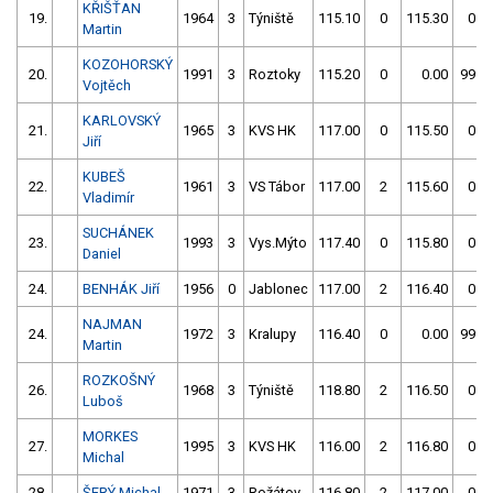
KŘIŠŤAN
19.
1964
3
Týniště
115.10
0
115.30
0
Martin
KOZOHORSKÝ
20.
1991
3
Roztoky
115.20
0
0.00
999
Vojtěch
KARLOVSKÝ
21.
1965
3
KVS HK
117.00
0
115.50
0
Jiří
KUBEŠ
22.
1961
3
VS Tábor
117.00
2
115.60
0
Vladimír
SUCHÁNEK
23.
1993
3
Vys.Mýto
117.40
0
115.80
0
Daniel
24.
BENHÁK Jiří
1956
0
Jablonec
117.00
2
116.40
0
NAJMAN
24.
1972
3
Kralupy
116.40
0
0.00
999
Martin
ROZKOŠNÝ
26.
1968
3
Týniště
118.80
2
116.50
0
Luboš
MORKES
27.
1995
3
KVS HK
116.00
2
116.80
0
Michal
28.
ŠERÝ Michal
1971
3
Rožátov
116.80
2
117.00
0