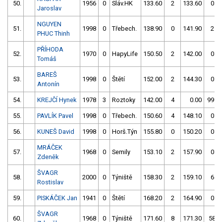
50.
1956
0
Sláv.HK
133.60
2
133.60
0
Jaroslav
NGUYEN
51.
1998
0
Třebech.
138.90
0
141.90
2
PHUC Thinh
PŘÍHODA
52.
1970
0
HapyLife
150.50
2
142.00
0
Tomáš
BAREŠ
53.
1998
0
Štětí
152.00
2
144.30
0
Antonín
54.
KREJČÍ Hynek
1978
3
Roztoky
142.00
4
0.00
999
55.
PAVLÍK Pavel
1998
0
Třebech.
150.60
4
148.10
0
56.
KUNEŠ David
1998
0
Horš.Týn
155.80
0
150.20
0
MRÁČEK
57.
1968
0
Semily
153.10
2
157.90
0
Zdeněk
ŠVAGR
58.
2000
0
Týniště
158.30
2
159.10
6
Rostislav
59.
PISKÁČEK Jan
1941
0
Štětí
168.20
2
164.90
0
ŠVAGR
60.
1968
0
Týniště
171.60
8
171.30
58