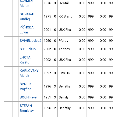
SCHMIDT
1976
3
Dv.Král.
0.00
999
0.00
999
Martin
STEJSKAL
1975
0
KK Brand
0.00
999
0.00
999
Ondřej
PŘÍHODA
2001
0
USK Pha
0.00
999
0.00
999
Lukáš
ŠVIHEL Luboš
1960
0
Přerov
0.00
999
0.00
999
SUK Jakub
2002
0
Trutnov
0.00
999
0.00
999
LHOTA
2002
0
USK Pha
0.00
999
0.00
999
Kryštof
KARLOVSKÝ
1997
3
KVS HK
0.00
999
0.00
999
Marek
ŠPALEK
1996
3
Benátky
0.00
999
0.00
999
Vojtěch
BOCH Pavel
1951
3
Semily
0.00
999
0.00
999
ŠTĚPÁN
1996
2
Benátky
0.00
999
0.00
999
Bronislav