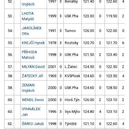
52.
1997
3
Benátky
121.40
0
122.60
4
Vojtěch
LHOTA
53.
1999
3
USK Pha
123.30
0
119.50
2
Matyáš
JAROLÍMEK
54.
1991
3
Turnov
126.30
0
122.00
0
Otta
55.
KREJČÍ Hynek
1978
3
Roztoky
120.70
2
121.70
6
PŘÍHODA
56.
1998
3
USK Pha
121.50
2
123.40
2
Matouš
57.
MILYÁN David
2001
0
L.Žatec
124.50
0
122.50
2
58.
ŽATECKÝ Jiří
1969
3
KVSPísek
124.60
0
123.50
4
ZEMAN
58.
2000
0
USK Pha
124.60
0
128.50
2
Vojtěch
60.
WENDL Denis
2000
3
Horš.Týn
126.00
2
123.10
2
VYHNÁLEK
60.
1996
3
Vys.Mýto
124.80
4
123.10
2
Jan
62.
ŠIMKO Jakub
1998
0
Týniště
121.10
6
122.60
4