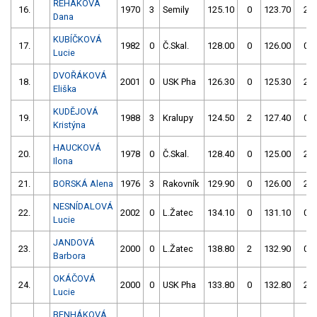
ŘEHÁKOVÁ
16.
1970
3
Semily
125.10
0
123.70
2
Dana
KUBÍČKOVÁ
17.
1982
0
Č.Skal.
128.00
0
126.00
0
Lucie
DVOŘÁKOVÁ
18.
2001
0
USK Pha
126.30
0
125.30
2
Eliška
KUDĚJOVÁ
19.
1988
3
Kralupy
124.50
2
127.40
0
Kristýna
HAUCKOVÁ
20.
1978
0
Č.Skal.
128.40
0
125.00
2
Ilona
21.
BORSKÁ Alena
1976
3
Rakovník
129.90
0
126.00
2
NESNÍDALOVÁ
22.
2002
0
L.Žatec
134.10
0
131.10
0
Lucie
JANDOVÁ
23.
2000
0
L.Žatec
138.80
2
132.90
0
Barbora
OKÁČOVÁ
24.
2000
0
USK Pha
133.80
0
132.80
2
Lucie
BENHÁKOVÁ