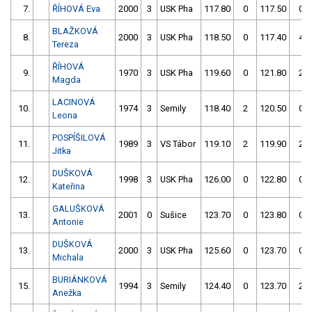
7.
ŘÍHOVÁ Eva
2000
3
USK Pha
117.80
0
117.50
0
BLAŽKOVÁ
8.
2000
3
USK Pha
118.50
0
117.40
4
Tereza
ŘÍHOVÁ
9.
1970
3
USK Pha
119.60
0
121.80
2
Magda
LACINOVÁ
10.
1974
3
Semily
118.40
2
120.50
0
Leona
POSPÍŠILOVÁ
11.
1989
3
VS Tábor
119.10
2
119.90
2
Jitka
DUŠKOVÁ
12.
1998
3
USK Pha
126.00
0
122.80
0
Kateřina
GALUŠKOVÁ
13.
2001
0
Sušice
123.70
0
123.80
0
Antonie
DUŠKOVÁ
13.
2000
3
USK Pha
125.60
0
123.70
0
Michala
BURIÁNKOVÁ
15.
1994
3
Semily
124.40
0
123.70
2
Anežka