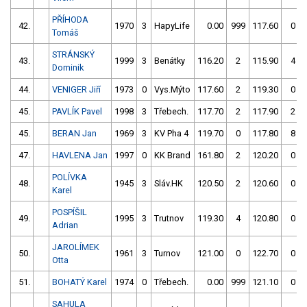
PŘÍHODA
42.
1970
3
HapyLife
0.00
999
117.60
0
Tomáš
STRÁNSKÝ
43.
1999
3
Benátky
116.20
2
115.90
4
Dominik
44.
VENIGER Jiří
1973
0
Vys.Mýto
117.60
2
119.30
0
45.
PAVLÍK Pavel
1998
3
Třebech.
117.70
2
117.90
2
45.
BERAN Jan
1969
3
KV Pha 4
119.70
0
117.80
8
47.
HAVLENA Jan
1997
0
KK Brand
161.80
2
120.20
0
POLÍVKA
48.
1945
3
Sláv.HK
120.50
2
120.60
0
Karel
POSPÍŠIL
49.
1995
3
Trutnov
119.30
4
120.80
0
Adrian
JAROLÍMEK
50.
1961
3
Turnov
121.00
0
122.70
0
Otta
51.
BOHATÝ Karel
1974
0
Třebech.
0.00
999
121.10
0
SAHULA