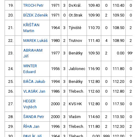
19.
TROCH Petr
1971
3
Dv.Král.
109.40
0
110.40
0
20.
BÍZEK Zdeněk
1971
0
Ot.Strak
109.90
2
109.50
0
KŘIŠŤAN
21.
1964
3
Týniště
110.70
0
108.50
2
Martin
22.
MAREK Lukáš
1980
2
Trutnov
111.40
4
108.90
2
ABRAHAM
23.
1977
3
Benátky
109.50
2
0.00
999
Jiří
WINTER
24.
1956
3
Jablonec
116.90
0
111.80
0
Eduard
25.
BÁČA Jakub
1994
3
Benátky
112.80
0
112.20
0
26.
VLASÁK Jan
1986
3
Třebech.
112.60
0
112.80
2
HEGER
27.
2000
2
KVS HK
112.80
0
117.50
0
Vojtěch
28.
ŠANDA Petr
2000
3
Vlašim
114.60
2
113.50
0
29.
ŘÍHA Jan
1996
3
Třebech.
111.80
2
112.30
2
30.
PAVLÍK Jiří
1964
3
Třebech.
0.00
999
112.00
2