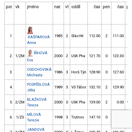
por.
vk
jméno
nar.
vt
oddíl
čas
pen
čas
pe
1.
1985
2
Sláv.HK
112.00
2
111.00
0
KAŠPAROVÁ
Anna
ŘÍHOVÁ
2.
1/ZM
2000
2
USK Pha
121.70
0
123.30
2
Eva
OSOCHOVSKÁ
3.
1986
3
Horš.Týn
128.90
0
127.60
2
Michaela
POSPÍŠILOVÁ
4.
1989
3
VS Tábor
132.10
2
129.90
0
Jitka
BLAŽKOVÁ
5.
2/ZM
2000
0
USK Pha
139.00
2
0.00
99
Tereza
MÍLOVÁ
6.
1/ZS
1998
3
Trutnov
147.10
0
152.20
2
Terezie
JANDOVÁ