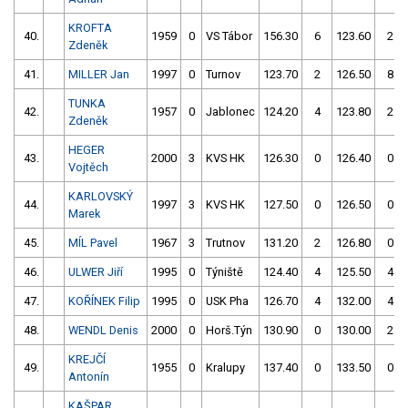
KROFTA
40.
1959
0
VS Tábor
156.30
6
123.60
2
Zdeněk
41.
MILLER Jan
1997
0
Turnov
123.70
2
126.50
8
TUNKA
42.
1957
0
Jablonec
124.20
4
123.80
2
Zdeněk
HEGER
43.
2000
3
KVS HK
126.30
0
126.40
0
Vojtěch
KARLOVSKÝ
44.
1997
3
KVS HK
127.50
0
126.50
0
Marek
45.
MÍL Pavel
1967
3
Trutnov
131.20
2
126.80
0
46.
ULWER Jiří
1995
0
Týniště
124.40
4
125.50
4
47.
KOŘÍNEK Filip
1995
0
USK Pha
126.70
4
132.00
4
48.
WENDL Denis
2000
0
Horš.Týn
130.90
0
130.00
2
KREJČÍ
49.
1955
0
Kralupy
137.40
0
133.50
0
Antonín
KAŠPAR