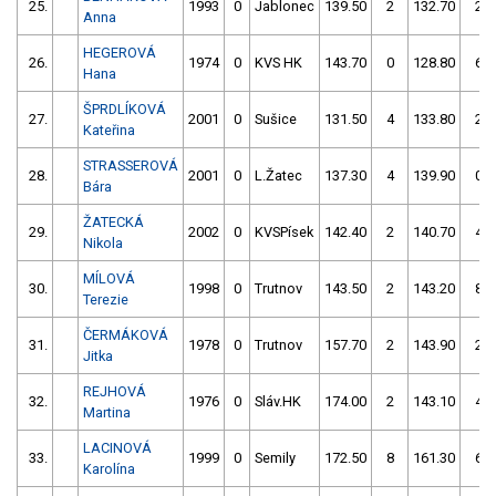
25.
1993
0
Jablonec
139.50
2
132.70
2
Anna
HEGEROVÁ
26.
1974
0
KVS HK
143.70
0
128.80
6
Hana
ŠPRDLÍKOVÁ
27.
2001
0
Sušice
131.50
4
133.80
2
Kateřina
STRASSEROVÁ
28.
2001
0
L.Žatec
137.30
4
139.90
0
Bára
ŽATECKÁ
29.
2002
0
KVSPísek
142.40
2
140.70
4
Nikola
MÍLOVÁ
30.
1998
0
Trutnov
143.50
2
143.20
8
Terezie
ČERMÁKOVÁ
31.
1978
0
Trutnov
157.70
2
143.90
2
Jitka
REJHOVÁ
32.
1976
0
Sláv.HK
174.00
2
143.10
4
Martina
LACINOVÁ
33.
1999
0
Semily
172.50
8
161.30
6
Karolína