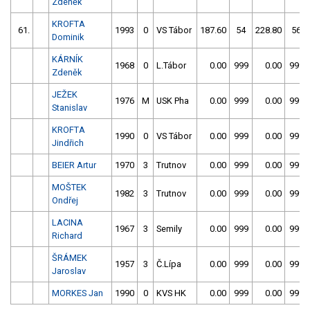
Zdeněk
KROFTA
61.
1993
0
VS Tábor
187.60
54
228.80
56
Dominik
KÁRNÍK
1968
0
L.Tábor
0.00
999
0.00
999
Zdeněk
JEŽEK
1976
M
USK Pha
0.00
999
0.00
999
Stanislav
KROFTA
1990
0
VS Tábor
0.00
999
0.00
999
Jindřich
BEIER Artur
1970
3
Trutnov
0.00
999
0.00
999
MOŠTEK
1982
3
Trutnov
0.00
999
0.00
999
Ondřej
LACINA
1967
3
Semily
0.00
999
0.00
999
Richard
ŠRÁMEK
1957
3
Č.Lípa
0.00
999
0.00
999
Jaroslav
MORKES Jan
1990
0
KVS HK
0.00
999
0.00
999