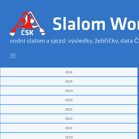
vodní slalom a sjezd: výsledky, žebříčky, data
2026
2025
2024
2023
2022
2021
2020
2019