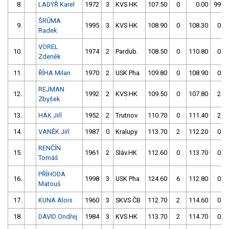
8.
LADÝŘ Karel
1972
3
KVS HK
107.50
0
0.00
999
ŠRŮMA
9.
1995
3
KVS HK
108.90
0
108.30
0
Radek
VOREL
10.
1974
2
Pardub.
108.50
0
110.80
0
Zdeněk
11.
ŘÍHA Milan
1970
2
USK Pha
109.80
0
108.90
0
REJMAN
12.
1992
2
KVS HK
109.50
0
107.80
2
Zbyšek
13.
HÁK Jiří
1952
2
Trutnov
110.70
0
111.40
2
14.
VANĚK Jiří
1987
0
Kralupy
113.70
2
112.20
0
RENČÍN
15.
1961
2
Sláv.HK
112.60
0
113.70
0
Tomáš
PŘÍHODA
16.
1998
3
USK Pha
124.60
6
112.80
0
Matouš
17.
KUNA Alois
1960
3
SKVS ČB
112.70
2
114.60
0
18.
DAVID Ondřej
1984
3
KVS HK
113.70
2
114.70
0