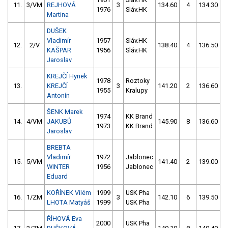
11.
3/VM
REJHOVÁ
3
134.60
4
134.30
1976
Sláv.HK
Martina
DUŠEK
Vladimír
1957
Sláv.HK
12.
2/V
138.40
4
136.50
KAŠPAR
1956
Sláv.HK
Jaroslav
KREJČÍ Hynek
1978
Roztoky
13.
KREJČÍ
3
141.20
2
136.60
1955
Kralupy
Antonín
ŠENK Marek
1974
KK Brand
14.
4/VM
JAKUBŮ
145.90
8
136.60
1973
KK Brand
Jaroslav
BREBTA
Vladimír
1972
Jablonec
15.
5/VM
141.40
2
139.00
WINTER
1956
Jablonec
Eduard
KOŘÍNEK Vilém
1999
USK Pha
16.
1/ZM
3
142.10
6
139.50
LHOTA Matyáš
1999
USK Pha
ŘÍHOVÁ Eva
2000
USK Pha