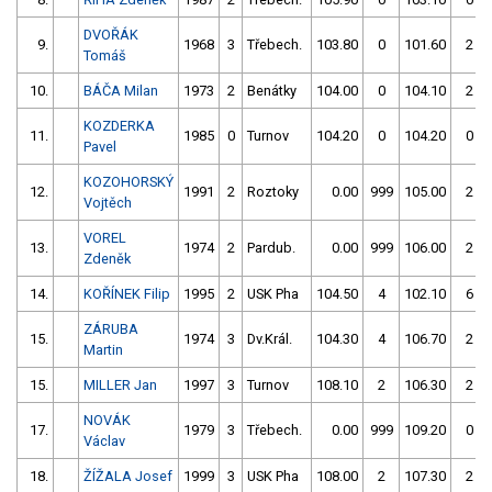
DVOŘÁK
9.
1968
3
Třebech.
103.80
0
101.60
2
Tomáš
10.
BÁČA Milan
1973
2
Benátky
104.00
0
104.10
2
KOZDERKA
11.
1985
0
Turnov
104.20
0
104.20
0
Pavel
KOZOHORSKÝ
12.
1991
2
Roztoky
0.00
999
105.00
2
Vojtěch
VOREL
13.
1974
2
Pardub.
0.00
999
106.00
2
Zdeněk
14.
KOŘÍNEK Filip
1995
2
USK Pha
104.50
4
102.10
6
ZÁRUBA
15.
1974
3
Dv.Král.
104.30
4
106.70
2
Martin
15.
MILLER Jan
1997
3
Turnov
108.10
2
106.30
2
NOVÁK
17.
1979
3
Třebech.
0.00
999
109.20
0
Václav
18.
ŽÍŽALA Josef
1999
3
USK Pha
108.00
2
107.30
2