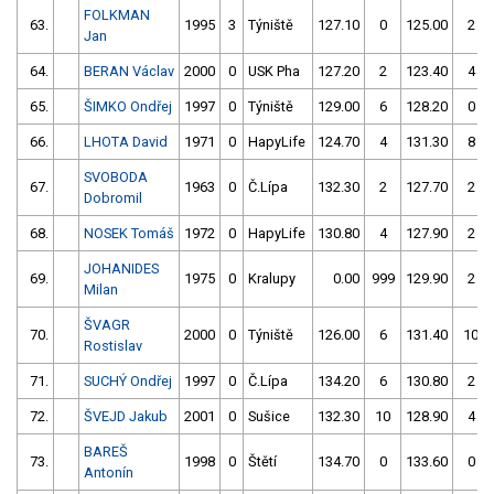
FOLKMAN
63.
1995
3
Týniště
127.10
0
125.00
2
Jan
64.
BERAN Václav
2000
0
USK Pha
127.20
2
123.40
4
65.
ŠIMKO Ondřej
1997
0
Týniště
129.00
6
128.20
0
66.
LHOTA David
1971
0
HapyLife
124.70
4
131.30
8
SVOBODA
67.
1963
0
Č.Lípa
132.30
2
127.70
2
Dobromil
68.
NOSEK Tomáš
1972
0
HapyLife
130.80
4
127.90
2
JOHANIDES
69.
1975
0
Kralupy
0.00
999
129.90
2
Milan
ŠVAGR
70.
2000
0
Týniště
126.00
6
131.40
10
Rostislav
71.
SUCHÝ Ondřej
1997
0
Č.Lípa
134.20
6
130.80
2
72.
ŠVEJD Jakub
2001
0
Sušice
132.30
10
128.90
4
BAREŠ
73.
1998
0
Štětí
134.70
0
133.60
0
Antonín