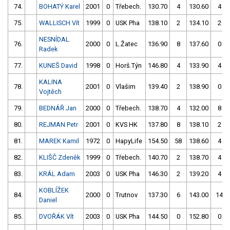
74.
BOHATÝ Karel
2001
0
Třebech.
130.70
4
130.60
4
75.
WALLISCH Vít
1999
0
USK Pha
138.10
2
134.10
2
NESNÍDAL
76.
2000
0
L.Žatec
136.90
8
137.60
0
Radek
77.
KUNEŠ David
1998
0
Horš.Týn
146.80
4
133.90
4
KALINA
78.
2001
0
Vlašim
139.40
2
138.90
0
Vojtěch
79.
BEDNÁŘ Jan
2000
0
Třebech.
138.70
4
132.00
8
80.
REJMAN Petr
2001
0
KVS HK
137.80
8
138.10
2
81.
MAREK Kamil
1972
0
HapyLife
154.50
58
138.60
4
82.
KLIŠČ Zdeněk
1999
0
Třebech.
140.70
2
138.70
4
83.
KRÁL Adam
2003
0
USK Pha
146.30
2
139.20
4
KOBLÍŽEK
84.
2000
0
Trutnov
137.30
6
143.00
14
Daniel
85.
DVOŘÁK Vít
2003
0
USK Pha
144.50
0
152.80
0