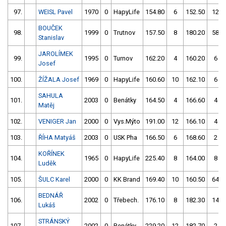
97.
WEISL Pavel
1970
0
HapyLife
154.80
6
152.50
12
BOUČEK
98.
1999
0
Trutnov
157.50
8
180.20
58
Stanislav
JAROLÍMEK
99.
1995
0
Turnov
162.20
4
160.20
6
Josef
100.
ŽÍŽALA Josef
1969
0
HapyLife
160.60
10
162.10
6
SAHULA
101.
2003
0
Benátky
164.50
4
166.60
4
Matěj
102.
VENIGER Jan
2000
0
Vys.Mýto
191.00
12
166.10
4
103.
ŘÍHA Matyáš
2003
0
USK Pha
166.50
6
168.60
2
KOŘÍNEK
104.
1965
0
HapyLife
225.40
8
164.00
8
Luděk
105.
ŠULC Karel
2000
0
KK Brand
169.40
10
160.50
64
BEDNÁŘ
106.
2002
0
Třebech.
176.10
8
182.30
14
Lukáš
STRÁNSKÝ
107.
2002
0
Benátky
229.20
12
182.70
2