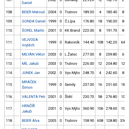
Daniel
108.
BEIER Matouš
2004
0
Trutnov
189.30
4
185.40
8
109.
GONDA Daniel
1999
0
Č.Lípa
176.80
18
190.30
8
110.
ŠOREL Martin
2001
0
KK Brand
223.00
8
191.70
8
VEJVODA
111.
1999
0
Rakovník
144.40
108
142.20
64
Vojtěch
112.
MILYÁN Viktor
2003
0
L.Žatec
277.00
8
209.80
6
113.
MÍL Jakub
2003
0
Trutnov
226.00
12
204.80
12
114.
JUNEK Jan
2002
0
Vys.Mýto
248.70
4
242.60
8
MRÁČEK
115.
1999
0
Semily
237.00
16
251.60
18
Šimon
116.
VALENTA Petr
2001
0
Štětí
230.70
58
276.80
10
HRNČÍŘ
117.
2001
0
Vys.Mýto
360.90
106
278.60
10
Jakub
118.
BEIER Alva
2005
0
Trutnov
138.90
658
128.80
356