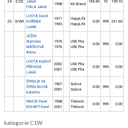
24.
2/ZS
Jakub
163.60
10
159.10
1998
KK Brand
FIALA Jakub
LHOTA David
1971
HapyLife
25.
9/VM
KOŘÍNEK
0.00
999
231.60
1965
HapyLife
Luděk
JEŽEK
Stanislav
1976
USK Pha
0.00
999
0.00
9
MAŠKOVÁ
1976
USK Pha
Alena
LHOTA Kryštof
2002
USK Pha
PŘÍHODA
0.00
999
0.00
9
2001
USK Pha
Lukáš
ŠPRDLÍK Vít
1967
Sušice
ŠPRDLÍKOVÁ
0.00
999
0.00
9
2001
Sušice
Kateřina
PAVLÍK Pavel
1998
Třebech.
0.00
999
0.00
9
BOHATÝ Karel
2001
Třebech.
kategorie C1W