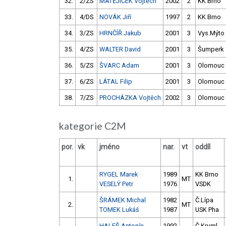
32.
2/ZS
MATĚJÍČEK Vojtěch
2002
2
KK Brno
33.
4/DS
NOVÁK Jiří
1997
2
KK Brno
34.
3/ZS
HRNČÍŘ Jakub
2001
3
Vys.Mýto
35.
4/ZS
WALTER David
2001
3
Šumperk
36.
5/ZS
ŠVARC Adam
2001
3
Olomouc
37.
6/ZS
LÁTAL Filip
2001
3
Olomouc
38.
7/ZS
PROCHÁZKA Vojtěch
2002
3
Olomouc
kategorie C2M
por.
vk
jméno
nar.
vt
oddíl
RYGEL Marek
1989
KK Brno
1.
MT
VESELÝ Petr
1976
VSDK
ŠRÁMEK Michal
1982
Č.Lípa
2.
MT
TOMEK Lukáš
1987
USK Pha
HALEŠ Antonín
1992
Č.Kruml.