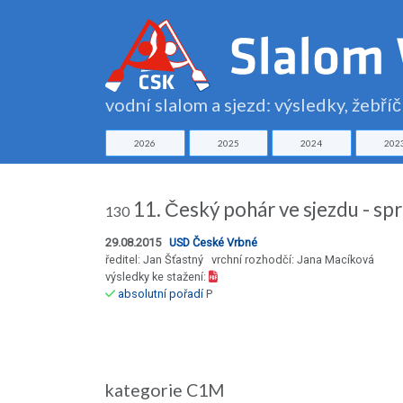
vodní slalom a sjezd: výsledky, žebří
2026
2025
2024
202
11. Český pohár ve sjezdu - 
130
29.08.2015
USD České Vrbné
ředitel: Jan Šťastný vrchní rozhodčí: Jana Macíková
výsledky ke stažení:
absolutní pořadí
P
kategorie C1M