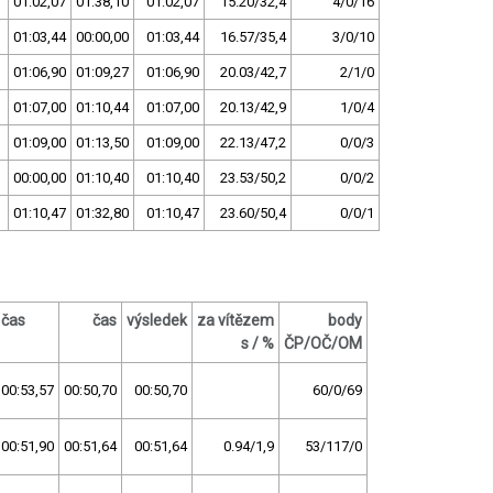
01:02,07
01:38,10
01:02,07
15.20/32,4
4/0/16
01:03,44
00:00,00
01:03,44
16.57/35,4
3/0/10
01:06,90
01:09,27
01:06,90
20.03/42,7
2/1/0
01:07,00
01:10,44
01:07,00
20.13/42,9
1/0/4
01:09,00
01:13,50
01:09,00
22.13/47,2
0/0/3
00:00,00
01:10,40
01:10,40
23.53/50,2
0/0/2
01:10,47
01:32,80
01:10,47
23.60/50,4
0/0/1
čas
čas
výsledek
za vítězem
body
s / %
ČP/OČ/OM
00:53,57
00:50,70
00:50,70
60/0/69
00:51,90
00:51,64
00:51,64
0.94/1,9
53/117/0