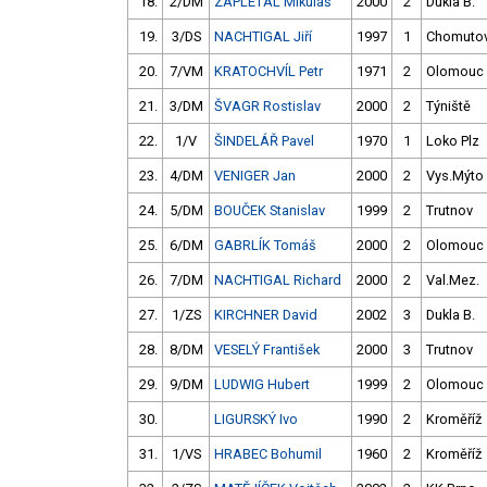
18.
2/DM
ZAPLETAL Mikuláš
2000
2
Dukla B.
19.
3/DS
NACHTIGAL Jiří
1997
1
Chomuto
20.
7/VM
KRATOCHVÍL Petr
1971
2
Olomouc
21.
3/DM
ŠVAGR Rostislav
2000
2
Týniště
22.
1/V
ŠINDELÁŘ Pavel
1970
1
Loko Plz
23.
4/DM
VENIGER Jan
2000
2
Vys.Mýto
24.
5/DM
BOUČEK Stanislav
1999
2
Trutnov
25.
6/DM
GABRLÍK Tomáš
2000
2
Olomouc
26.
7/DM
NACHTIGAL Richard
2000
2
Val.Mez.
27.
1/ZS
KIRCHNER David
2002
3
Dukla B.
28.
8/DM
VESELÝ František
2000
3
Trutnov
29.
9/DM
LUDWIG Hubert
1999
2
Olomouc
30.
LIGURSKÝ Ivo
1990
2
Kroměříž
31.
1/VS
HRABEC Bohumil
1960
2
Kroměříž