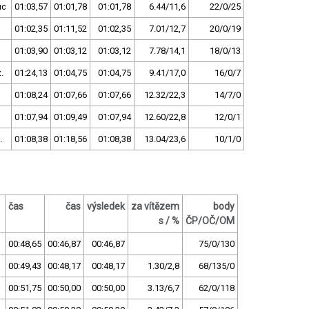
uc
01:03,57
01:01,78
01:01,78
6.44/11,6
22/0/25
01:02,35
01:11,52
01:02,35
7.01/12,7
20/0/19
01:03,90
01:03,12
01:03,12
7.78/14,1
18/0/13
.
01:24,13
01:04,75
01:04,75
9.41/17,0
16/0/7
01:08,24
01:07,66
01:07,66
12.32/22,3
14/7/0
01:07,94
01:09,49
01:07,94
12.60/22,8
12/0/1
.
01:08,38
01:18,56
01:08,38
13.04/23,6
10/1/0
čas
čas
výsledek
za vítězem
body
s / %
ČP/OČ/OM
00:48,65
00:46,87
00:46,87
75/0/130
00:49,43
00:48,17
00:48,17
1.30/2,8
68/135/0
00:51,75
00:50,00
00:50,00
3.13/6,7
62/0/118