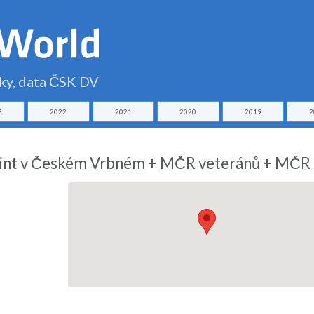
čky, data ČSK DV
3
2022
2021
2020
2019
2
sprint v Českém Vrbném + MČR veteránů + MČR