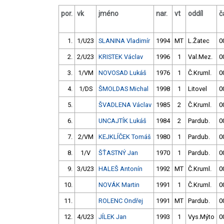
por.
vk
jméno
nar.
vt
oddíl
č
1.
1/U23
SLANINA Vladimír
1994
MT
L.Žatec
0
2.
2/U23
KRISTEK Václav
1996
1
Val.Mez.
0
3.
1/VM
NOVOSAD Lukáš
1976
1
Č.Kruml.
0
4.
1/DS
ŠMOLDAS Michal
1998
1
Litovel
0
5.
ŠVADLENA Václav
1985
2
Č.Kruml.
0
6.
UNCAJTÍK Lukáš
1984
2
Pardub.
0
7.
2/VM
KEJKLÍČEK Tomáš
1980
1
Pardub.
0
8.
1/V
ŠŤASTNÝ Jan
1970
1
Pardub.
0
9.
3/U23
HALEŠ Antonín
1992
MT
Č.Kruml.
0
10.
NOVÁK Martin
1991
1
Č.Kruml.
0
11.
ROLENC Ondřej
1991
MT
Pardub.
0
12.
4/U23
JÍLEK Jan
1993
1
Vys.Mýto
0