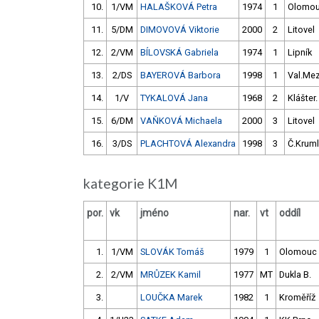
10.
1/VM
HALAŠKOVÁ Petra
1974
1
Olomo
11.
5/DM
DIMOVOVÁ Viktorie
2000
2
Litovel
12.
2/VM
BÍLOVSKÁ Gabriela
1974
1
Lipník
13.
2/DS
BAYEROVÁ Barbora
1998
1
Val.Mez
14.
1/V
TYKALOVÁ Jana
1968
2
Klášter.
15.
6/DM
VAŇKOVÁ Michaela
2000
3
Litovel
16.
3/DS
PLACHTOVÁ Alexandra
1998
3
Č.Kruml
kategorie K1M
por.
vk
jméno
nar.
vt
oddíl
1.
1/VM
SLOVÁK Tomáš
1979
1
Olomouc
2.
2/VM
MRŮZEK Kamil
1977
MT
Dukla B.
3.
LOUČKA Marek
1982
1
Kroměříž