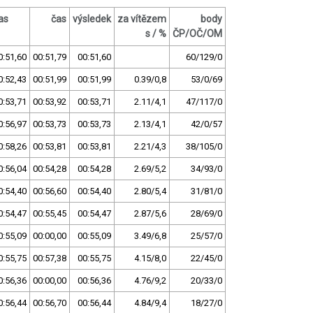
as
čas
výsledek
za vítězem
body
s / %
ČP/OČ/OM
0:51,60
00:51,79
00:51,60
60/129/0
0:52,43
00:51,99
00:51,99
0.39/0,8
53/0/69
0:53,71
00:53,92
00:53,71
2.11/4,1
47/117/0
0:56,97
00:53,73
00:53,73
2.13/4,1
42/0/57
0:58,26
00:53,81
00:53,81
2.21/4,3
38/105/0
0:56,04
00:54,28
00:54,28
2.69/5,2
34/93/0
0:54,40
00:56,60
00:54,40
2.80/5,4
31/81/0
0:54,47
00:55,45
00:54,47
2.87/5,6
28/69/0
0:55,09
00:00,00
00:55,09
3.49/6,8
25/57/0
0:55,75
00:57,38
00:55,75
4.15/8,0
22/45/0
0:56,36
00:00,00
00:56,36
4.76/9,2
20/33/0
0:56,44
00:56,70
00:56,44
4.84/9,4
18/27/0