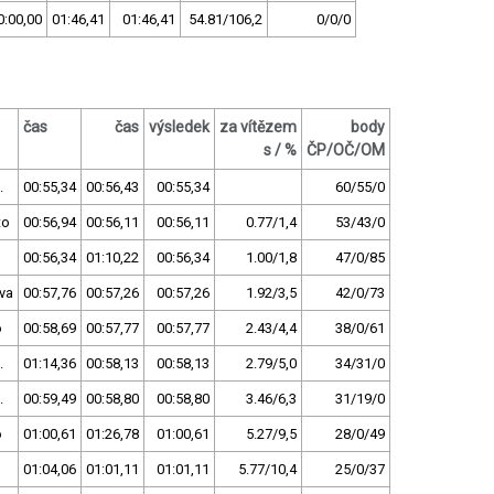
0:00,00
01:46,41
01:46,41
54.81/106,2
0/0/0
čas
čas
výsledek
za vítězem
body
s / %
ČP/OČ/OM
.
00:55,34
00:56,43
00:55,34
60/55/0
to
00:56,94
00:56,11
00:56,11
0.77/1,4
53/43/0
00:56,34
01:10,22
00:56,34
1.00/1,8
47/0/85
va
00:57,76
00:57,26
00:57,26
1.92/3,5
42/0/73
o
00:58,69
00:57,77
00:57,77
2.43/4,4
38/0/61
.
01:14,36
00:58,13
00:58,13
2.79/5,0
34/31/0
.
00:59,49
00:58,80
00:58,80
3.46/6,3
31/19/0
o
01:00,61
01:26,78
01:00,61
5.27/9,5
28/0/49
01:04,06
01:01,11
01:01,11
5.77/10,4
25/0/37