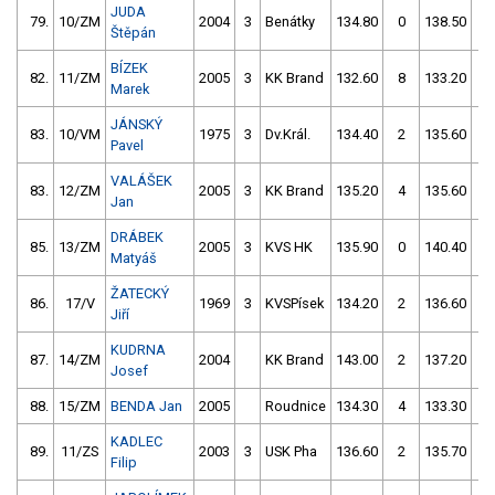
JUDA
79.
10/ZM
2004
3
Benátky
134.80
0
138.50
0
Štěpán
BÍZEK
82.
11/ZM
2005
3
KK Brand
132.60
8
133.20
2
Marek
JÁNSKÝ
83.
10/VM
1975
3
Dv.Král.
134.40
2
135.60
0
Pavel
VALÁŠEK
83.
12/ZM
2005
3
KK Brand
135.20
4
135.60
0
Jan
DRÁBEK
85.
13/ZM
2005
3
KVS HK
135.90
0
140.40
0
Matyáš
ŽATECKÝ
86.
17/V
1969
3
KVSPísek
134.20
2
136.60
0
Jiří
KUDRNA
87.
14/ZM
2004
KK Brand
143.00
2
137.20
0
Josef
88.
15/ZM
BENDA Jan
2005
Roudnice
134.30
4
133.30
4
KADLEC
89.
11/ZS
2003
3
USK Pha
136.60
2
135.70
2
Filip