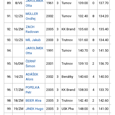
JAROLÍMEK
89.
8/VS
1961
3
Turnov
139.00
0
137.70
0
Otta
MÜLLER
91.
12/ZS
2002
Turnov
132.40
8
134.20
4
Ondřej
ZACH
92.
16/ZM
2005
3
KK Brand
135.60
6
135.40
4
Radovan
93.
13/ZS
MÍL Jakub
2003
3
Trutnov
131.60
8
134.40
6
JAROLÍMEK
94.
1991
Turnov
140.70
0
141.50
2
Otta
ČERNÝ
95.
16/DM
2001
Trutnov
139.10
2
156.70
2
Šimon
ADÁŠEK
96.
14/ZS
2002
3
Benátky
140.60
4
140.30
2
Alois
POPELKA
96.
17/ZM
2005
3
KK Brand
138.30
4
133.70
5
Petr
98.
18/ZM
BEIER Alva
2005
3
Trutnov
142.40
2
142.60
0
99.
19/ZM
JINEK Hugo
2005
3
USK Pha
148.00
6
141.00
2