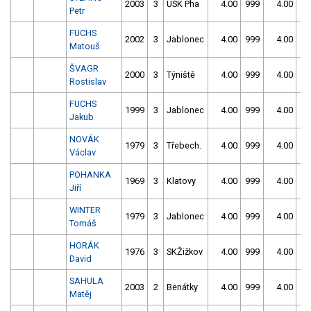
2003
3
USK Pha
4.00
999
4.00
99
Petr
FUCHS
2002
3
Jablonec
4.00
999
4.00
99
Matouš
ŠVAGR
2000
3
Týniště
4.00
999
4.00
99
Rostislav
FUCHS
1999
3
Jablonec
4.00
999
4.00
99
Jakub
NOVÁK
1979
3
Třebech.
4.00
999
4.00
99
Václav
POHANKA
1969
3
Klatovy
4.00
999
4.00
99
Jiří
WINTER
1979
3
Jablonec
4.00
999
4.00
99
Tomáš
HORÁK
1976
3
SKŽižkov
4.00
999
4.00
99
David
SAHULA
2003
2
Benátky
4.00
999
4.00
99
Matěj