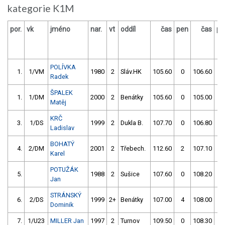
kategorie K1M
por.
vk
jméno
nar.
vt
oddíl
čas
pen
čas
pe
POLÍVKA
1.
1/VM
1980
2
Sláv.HK
105.60
0
106.60
2
Radek
ŠPALEK
1.
1/DM
2000
2
Benátky
105.60
0
105.00
5
Matěj
KRČ
3.
1/DS
1999
2
Dukla B.
107.70
0
106.80
0
Ladislav
BOHATÝ
4.
2/DM
2001
2
Třebech.
112.60
2
107.10
0
Karel
POTUŽÁK
5.
1988
2
Sušice
107.60
0
108.20
2
Jan
STRÁNSKÝ
6.
2/DS
1999
2+
Benátky
107.00
4
108.00
0
Dominik
7.
1/U23
MILLER Jan
1997
2
Turnov
109.50
0
108.30
0