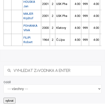
HOUSKA
2001
2
USK Pha
4.00
999
4.00
99
Jan
MAJER
2001
2
USK Pha
4.00
999
4.00
99
Kryštof
POHANKA
2000
2
Klatovy
4.00
999
4.00
99
Vítek
FILIPI
1964
2
Č.Lípa
4.00
999
4.00
99
Robert
Oddíl