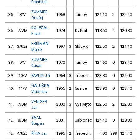
František
ZUMMER
35.
8/V
1968
Turnov
121.10
2
122.40
0
Ondřej
DOLEŽAL
36.
7/VM
1974
Dv.Král.
118.60
4
120.80
2
Pavel
FRIŠMAN
37.
3/U23
1997
3
Sláv.HK
122.50
2
121.10
2
Marek
ZUMMER
38.
9/V
1970
Turnov
124.60
0
123.40
0
Dušan
39.
10/V
PAVLÍK Jiří
1964
3
Třebech.
123.80
0
124.00
0
GALUŠKA
40.
11/V
1965
2
Sušice
123.90
0
123.40
2
Vladislav
VENIGER
41.
7/DM
2000
3
Vys.Mýto
122.50
2
122.00
2
Jan
SAAL
42.
8/DM
2001
Jablonec
124.40
0
128.80
0
Štěpán
42.
4/U23
ŘÍHA Jan
1996
2
Třebech.
4.00
999
124.40
0