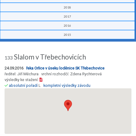
2018
2017
2016
2015
Slalom v Třebechovicích
133
24.09.2016
řeka Orlice v úseku loděnice SK Třebechovice
ředitel: Jiří Měchura vrchní rozhodčí: Zdena Rychterová
výsledky ke stažení:
absolutní pořadí
L
kompletní výsledky závodu