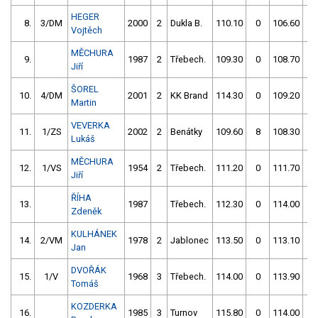
HEGER
8.
3/DM
2000
2
Dukla B.
110.10
0
106.60
2
Vojtěch
MĚCHURA
9.
1987
2
Třebech.
109.30
0
108.70
0
Jiří
ŠOREL
10.
4/DM
2001
2
KK Brand
114.30
0
109.20
0
Martin
VEVERKA
11.
1/ZS
2002
2
Benátky
109.60
8
108.30
2
Lukáš
MĚCHURA
12.
1/VS
1954
2
Třebech.
111.20
0
111.70
0
Jiří
ŘÍHA
13.
1987
Třebech.
112.30
0
114.00
0
Zdeněk
KULHÁNEK
14.
2/VM
1978
2
Jablonec
113.50
0
113.10
0
Jan
DVOŘÁK
15.
1/V
1968
3
Třebech.
114.00
0
113.90
0
Tomáš
KOZDERKA
16.
1985
3
Turnov
115.80
0
114.00
0