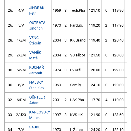
JINDRÁK
26.
4/V
1969
3
Tech.Pha
121.10
0
119.90
0
Petr
OUTRATA
26.
5/V
1970
2
Pardub.
119.20
2
117.90
2
Jindřich
VENC
28.
1/ZM
2004
3
KK Brand
119.40
2
120.40
0
Štěpán
VANĚK
29.
2/ZM
2004
2
VS Tábor
121.50
0
120.60
0
Matěj
KUCHAŘ
30.
6/VM
1974
3
Dv.Král.
120.80
0
122.00
0
Jaromír
HAJSKÝ
30.
6/V
1969
Semily
124.10
0
120.80
0
Stanislav
GÜRTLER
32.
6/DM
2001
2
USK Pha
117.70
4
119.00
2
Adam
KARLOVSKÝ
33.
2/U23
1997
3
KVS HK
121.90
0
123.60
6
Marek
SAJDL
34.
7/V
1970
L.Žatec
124.20
0
122.10
0