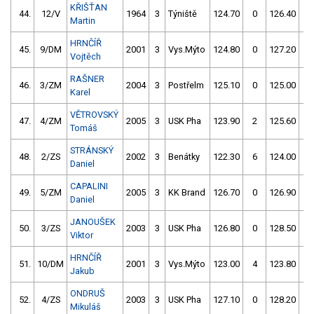
KŘIŠŤAN
44.
12/V
1964
3
Týniště
124.70
0
126.40
0
Martin
HRNČÍŘ
45.
9/DM
2001
3
Vys.Mýto
124.80
0
127.20
2
Vojtěch
RAŠNER
46.
3/ZM
2004
3
Postřelm
125.10
0
125.00
0
Karel
VĚTROVSKÝ
47.
4/ZM
2005
3
USK Pha
123.90
2
125.60
4
Tomáš
STRÁNSKÝ
48.
2/ZS
2002
3
Benátky
122.30
6
124.00
2
Daniel
CAPALINI
49.
5/ZM
2005
3
KK Brand
126.70
0
126.90
2
Daniel
JANOUŠEK
50.
3/ZS
2003
3
USK Pha
126.80
0
128.50
2
Viktor
HRNČÍŘ
51.
10/DM
2001
3
Vys.Mýto
123.00
4
123.80
4
Jakub
ONDRUŠ
52.
4/ZS
2003
3
USK Pha
127.10
0
128.20
0
Mikuláš