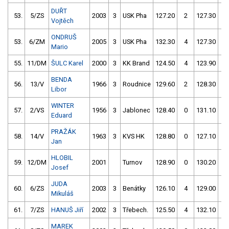
DUŘT
53.
5/ZS
2003
3
USK Pha
127.20
2
127.30
0
Vojtěch
ONDRUŠ
53.
6/ZM
2005
3
USK Pha
132.30
4
127.30
0
Mario
55.
11/DM
ŠULC Karel
2000
3
KK Brand
124.50
4
123.90
4
BENDA
56.
13/V
1966
3
Roudnice
129.60
2
128.30
0
Libor
WINTER
57.
2/VS
1956
3
Jablonec
128.40
0
131.10
4
Eduard
PRAŽÁK
58.
14/V
1963
3
KVS HK
128.80
0
127.10
2
Jan
HLOBIL
59.
12/DM
2001
Turnov
128.90
0
130.20
4
Josef
JUDA
60.
6/ZS
2003
3
Benátky
126.10
4
129.00
0
Mikuláš
61.
7/ZS
HANUŠ Jiří
2002
3
Třebech.
125.50
4
132.10
0
MAREK