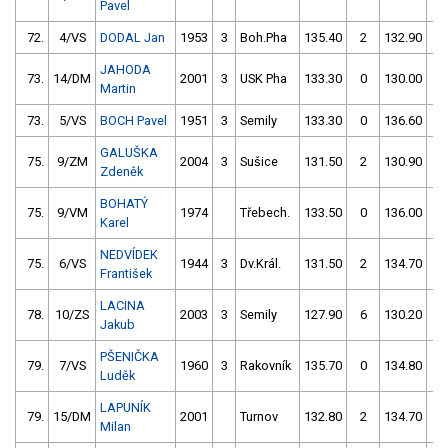
Pavel
72.
4/VS
DODAL Jan
1953
3
Boh.Pha
135.40
2
132.90
0
JAHODA
73.
14/DM
2001
3
USK Pha
133.30
0
130.00
4
Martin
73.
5/VS
BOCH Pavel
1951
3
Semily
133.30
0
136.60
0
GALUŠKA
75.
9/ZM
2004
3
Sušice
131.50
2
130.90
4
Zdeněk
BOHATÝ
75.
9/VM
1974
Třebech.
133.50
0
136.00
0
Karel
NEDVÍDEK
75.
6/VS
1944
3
Dv.Král.
131.50
2
134.70
4
František
LACINA
78.
10/ZS
2003
3
Semily
127.90
6
130.20
5
Jakub
PŠENIČKA
79.
7/VS
1960
3
Rakovník
135.70
0
134.80
0
Luděk
LAPUNÍK
79.
15/DM
2001
Turnov
132.80
2
134.70
2
Milan