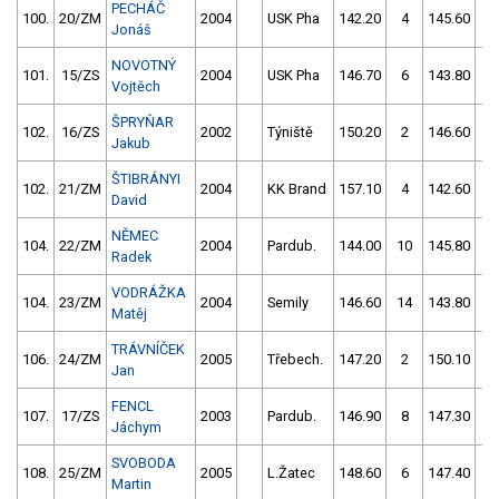
PECHÁČ
100.
20/ZM
2004
USK Pha
142.20
4
145.60
0
Jonáš
NOVOTNÝ
101.
15/ZS
2004
USK Pha
146.70
6
143.80
2
Vojtěch
ŠPRYŇAR
102.
16/ZS
2002
Týniště
150.20
2
146.60
0
Jakub
ŠTIBRÁNYI
102.
21/ZM
2004
KK Brand
157.10
4
142.60
4
David
NĚMEC
104.
22/ZM
2004
Pardub.
144.00
10
145.80
2
Radek
VODRÁŽKA
104.
23/ZM
2004
Semily
146.60
14
143.80
4
Matěj
TRÁVNÍČEK
106.
24/ZM
2005
Třebech.
147.20
2
150.10
4
Jan
FENCL
107.
17/ZS
2003
Pardub.
146.90
8
147.30
2
Jáchym
SVOBODA
108.
25/ZM
2005
L.Žatec
148.60
6
147.40
2
Martin