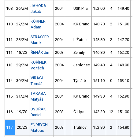
JAHODA
108.
26/ZM
2004
USK Pha
152.00
4
149.40
0
Jakub
KÖRNER
110.
27/ZM
2004
KK Brand
148.70
2
151.90
2
Adam
STRASSER
111.
28/ZM
2004
L.Žatec
148.80
2
147.70
4
Marek
111.
18/ZS
ŘEHÁK Jiří
2003
Semily
146.80
4
162.20
4
KOŘÍNEK
113.
29/ZM
2004
Jablonec
149.40
4
148.90
2
Vojtěch
VIRAGH
114.
30/ZM
2004
Týniště
151.10
0
153.10
2
Tomáš
TARABA
115.
31/ZM
2004
KK Brand
149.30
4
152.90
8
Matyáš
DVOŘÁK
116.
19/ZS
2003
Č.Lípa
142.20
12
151.00
1
Daniel
ENDRYCH
117.
20/ZS
2003
Trutnov
152.80
2
154.80
0
Matouš