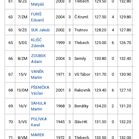
61.
8/ZS
2003
3
Třebech.
129.50
0
132.80
4
Matyáš
FURIŠ
63.
7/ZM
2004
3
Č.Kruml.
127.50
4
129.80
0
Eduard
63.
9/ZS
SUK Jakub
2002
3
Trutnov
128.20
4
127.80
2
KLIŠČ
65.
5/DS
1999
3
Třebech.
125.00
6
126.70
4
Zdeněk
ZOUBEK
66.
8/ZM
2004
3
Semily
130.80
0
132.40
2
Adam
VANĚK
67.
15/V
1971
3
VS Tábor
131.70
0
130.90
0
Martin
PŠENIČKA
68.
13/DM
2001
3
Rakovník
129.40
6
127.10
4
Václav
SAHULA
69.
16/V
1968
3
Benátky
134.20
2
131.20
0
Martin
POLÍVKA
70.
3/VS
1945
3
Sláv.HK
131.30
0
132.20
0
Karel
MAREK
71.
8/VM
1972
3
Třebech.
133.50
0
132.00
0