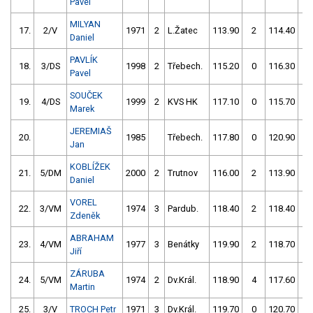
Pavel
MILYAN
17.
2/V
1971
2
L.Žatec
113.90
2
114.40
0
Daniel
PAVLÍK
18.
3/DS
1998
2
Třebech.
115.20
0
116.30
0
Pavel
SOUČEK
19.
4/DS
1999
2
KVS HK
117.10
0
115.70
0
Marek
JEREMIAŠ
20.
1985
Třebech.
117.80
0
120.90
0
Jan
KOBLÍŽEK
21.
5/DM
2000
2
Trutnov
116.00
2
113.90
6
Daniel
VOREL
22.
3/VM
1974
3
Pardub.
118.40
2
118.40
0
Zdeněk
ABRAHAM
23.
4/VM
1977
3
Benátky
119.90
2
118.70
0
Jiří
ZÁRUBA
24.
5/VM
1974
2
Dv.Král.
118.90
4
117.60
2
Martin
25.
3/V
TROCH Petr
1971
3
Dv.Král.
119.70
0
120.70
2