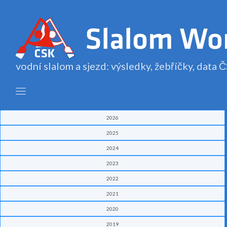
vodní slalom a sjezd: výsledky, žebříčky, data
2026
2025
2024
2023
2022
2021
2020
2019