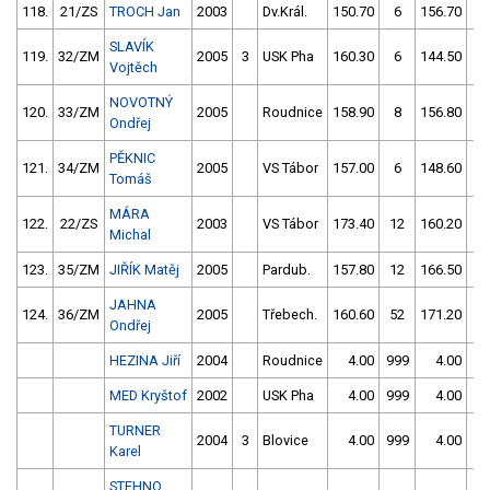
118.
21/ZS
TROCH Jan
2003
Dv.Král.
150.70
6
156.70
2
SLAVÍK
119.
32/ZM
2005
3
USK Pha
160.30
6
144.50
1
Vojtěch
NOVOTNÝ
120.
33/ZM
2005
Roudnice
158.90
8
156.80
4
Ondřej
PĚKNIC
121.
34/ZM
2005
VS Tábor
157.00
6
148.60
1
Tomáš
MÁRA
122.
22/ZS
2003
VS Tábor
173.40
12
160.20
8
Michal
123.
35/ZM
JIŘÍK Matěj
2005
Pardub.
157.80
12
166.50
8
JAHNA
124.
36/ZM
2005
Třebech.
160.60
52
171.20
4
Ondřej
HEZINA Jiří
2004
Roudnice
4.00
999
4.00
99
MED Kryštof
2002
USK Pha
4.00
999
4.00
99
TURNER
2004
3
Blovice
4.00
999
4.00
99
Karel
STEHNO