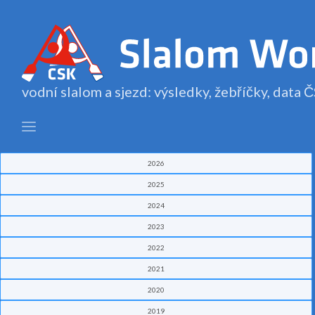
vodní slalom a sjezd: výsledky, žebříčky, data
2026
2025
2024
2023
2022
2021
2020
2019