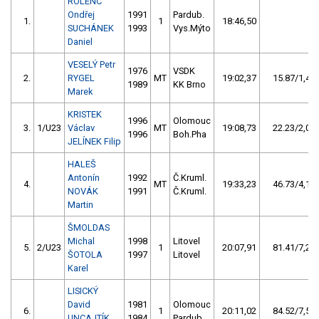
ROLENC
Ondřej
1991
Pardub.
1.
1
18:46,50
SUCHÁNEK
1993
Vys.Mýto
Daniel
VESELÝ Petr
1976
VSDK
2.
RYGEL
MT
19:02,37
15.87/1,4
1989
KK Brno
Marek
KRISTEK
1996
Olomouc
3.
1/U23
Václav
MT
19:08,73
22.23/2,0
1996
Boh.Pha
JELÍNEK Filip
HALEŠ
Antonín
1992
Č.Kruml.
4.
MT
19:33,23
46.73/4,1
NOVÁK
1991
Č.Kruml.
Martin
ŠMOLDAS
Michal
1998
Litovel
5.
2/U23
1
20:07,91
81.41/7,2
ŠOTOLA
1997
Litovel
Karel
LISICKÝ
David
1981
Olomouc
6.
1
20:11,02
84.52/7,5
UNCAJTÍK
1984
Pardub.