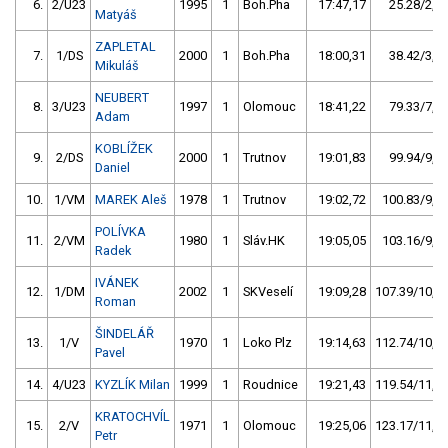
6.
2/U23
1995
1
Boh.Pha
17:47,17
25.28/2,4
Matyáš
ZAPLETAL
7.
1/DS
2000
1
Boh.Pha
18:00,31
38.42/3,7
Mikuláš
NEUBERT
8.
3/U23
1997
1
Olomouc
18:41,22
79.33/7,6
Adam
KOBLÍŽEK
9.
2/DS
2000
1
Trutnov
19:01,83
99.94/9,6
Daniel
10.
1/VM
MAREK Aleš
1978
1
Trutnov
19:02,72
100.83/9,7
POLÍVKA
11.
2/VM
1980
1
Sláv.HK
19:05,05
103.16/9,9
Radek
IVÁNEK
12.
1/DM
2002
1
SKVeselí
19:09,28
107.39/10,3
Roman
ŠINDELÁŘ
13.
1/V
1970
1
Loko Plz
19:14,63
112.74/10,8
Pavel
14.
4/U23
KYZLÍK Milan
1999
1
Roudnice
19:21,43
119.54/11,5
KRATOCHVÍL
15.
2/V
1971
1
Olomouc
19:25,06
123.17/11,8
Petr