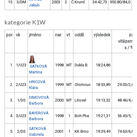
15.
3/DM
2003
2
Č.Kruml.
34:42,73
950.80/84,0
Jakub
kategorie K1W
por.
vk
jméno
nar.
vt
oddíl
výsledek
za
vítězem
s / %
1.
1/U23
1998
MT
Dukla B.
18:24,86
SATKOVÁ
Martina
HRICOVÁ
2.
2/U23
1999
MT
Olomouc
18:53,89
29.03/2,6
Klára
DIMOVOVÁ
3.
1/DS
2000
MT
Litovel
19:13,32
48.46/4,4
Barbora
BAYEROVÁ
4.
3/U23
1998
1
Boh.Pha
19:21,31
56.45/5,1
Barbora
SATKOVÁ
5.
2/DS
2001
1
KK Brno
19:39,49
74.63/6,8
Gabriela