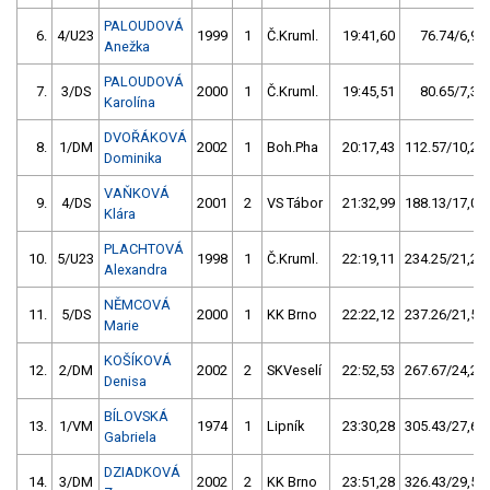
PALOUDOVÁ
6.
4/U23
1999
1
Č.Kruml.
19:41,60
76.74/6,9
Anežka
PALOUDOVÁ
7.
3/DS
2000
1
Č.Kruml.
19:45,51
80.65/7,3
Karolína
DVOŘÁKOVÁ
8.
1/DM
2002
1
Boh.Pha
20:17,43
112.57/10,2
Dominika
VAŇKOVÁ
9.
4/DS
2001
2
VS Tábor
21:32,99
188.13/17,0
Klára
PLACHTOVÁ
10.
5/U23
1998
1
Č.Kruml.
22:19,11
234.25/21,2
Alexandra
NĚMCOVÁ
11.
5/DS
2000
1
KK Brno
22:22,12
237.26/21,5
Marie
KOŠÍKOVÁ
12.
2/DM
2002
2
SKVeselí
22:52,53
267.67/24,2
Denisa
BÍLOVSKÁ
13.
1/VM
1974
1
Lipník
23:30,28
305.43/27,6
Gabriela
DZIADKOVÁ
14.
3/DM
2002
2
KK Brno
23:51,28
326.43/29,5