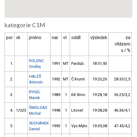
kategorie C1M
por.
vk
jméno
nar.
vt
oddíl
výsledek
za
vítězem
Č
s / %
ROLENC
1.
1991
MT
Pardub.
18:51,93
Ondřej
HALEŠ
2.
1992
MT
Č.Kruml.
19:20,26
28.33/2,5
Antonín
RYGEL
3.
1989
1
KK Brno
19:28,18
36.25/3,2
Marek
ŠMOLDAS
4.
1/U23
1998
1
Litovel
19:38,28
46.36/4,1
Michal
SUCHÁNEK
5.
1993
1
Vys.Mýto
19:39,38
47.45/4,2
Daniel