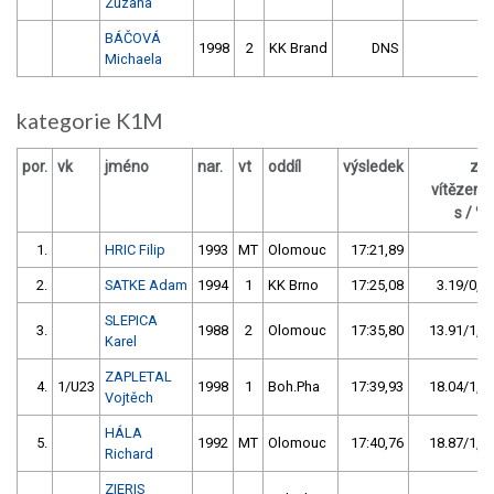
Zuzana
BÁČOVÁ
1998
2
KK Brand
DNS
Michaela
kategorie K1M
por.
vk
jméno
nar.
vt
oddíl
výsledek
za
vítězem
s / %
1.
HRIC Filip
1993
MT
Olomouc
17:21,89
2.
SATKE Adam
1994
1
KK Brno
17:25,08
3.19/0,3
SLEPICA
3.
1988
2
Olomouc
17:35,80
13.91/1,3
Karel
ZAPLETAL
4.
1/U23
1998
1
Boh.Pha
17:39,93
18.04/1,7
Vojtěch
HÁLA
5.
1992
MT
Olomouc
17:40,76
18.87/1,8
Richard
ZIERIS