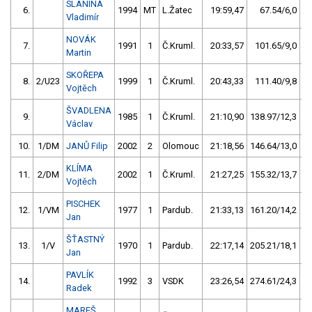
SLANINA
6.
1994
MT
L.Žatec
19:59,47
67.54/6,0
Vladimír
NOVÁK
7.
1991
1
Č.Kruml.
20:33,57
101.65/9,0
Martin
SKOŘEPA
8.
2/U23
1999
1
Č.Kruml.
20:43,33
111.40/9,8
Vojtěch
ŠVADLENA
9.
1985
1
Č.Kruml.
21:10,90
138.97/12,3
Václav
10.
1/DM
JANŮ Filip
2002
2
Olomouc
21:18,56
146.64/13,0
KLÍMA
11.
2/DM
2002
1
Č.Kruml.
21:27,25
155.32/13,7
Vojtěch
PISCHEK
12.
1/VM
1977
1
Pardub.
21:33,13
161.20/14,2
Jan
ŠŤASTNÝ
13.
1/V
1970
1
Pardub.
22:17,14
205.21/18,1
Jan
PAVLÍK
14.
1992
3
VSDK
23:26,54
274.61/24,3
Radek
MAREŠ