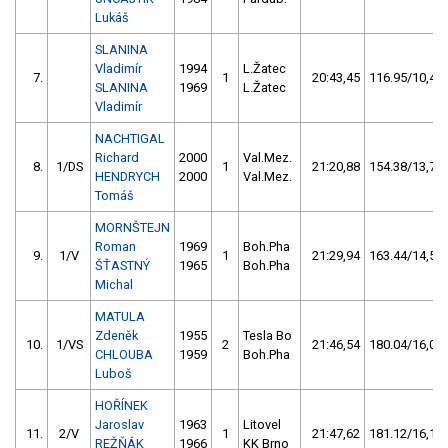
Lukáš
SLANINA
Vladimír
1994
L.Žatec
7.
1
20:43,45
116.95/10,4
SLANINA
1969
L.Žatec
Vladimír
NACHTIGAL
Richard
2000
Val.Mez.
8.
1/DS
1
21:20,88
154.38/13,7
HENDRYCH
2000
Val.Mez.
Tomáš
MORNŠTEJN
Roman
1969
Boh.Pha
9.
1/V
1
21:29,94
163.44/14,5
ŠŤASTNÝ
1965
Boh.Pha
Michal
MATULA
Zdeněk
1955
Tesla Bo
10.
1/VS
2
21:46,54
180.04/16,0
CHLOUBA
1959
Boh.Pha
Luboš
HOŘÍNEK
Jaroslav
1963
Litovel
11.
2/V
1
21:47,62
181.12/16,1
REŽŇÁK
1966
KK Brno