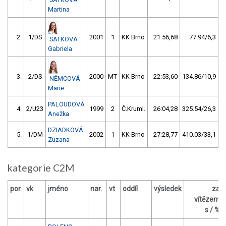
Martina
2.
1/DS
2001
1
KK Brno
21:56,68
77.94/6,3
SATKOVÁ
Gabriela
3.
2/DS
2000
MT
KK Brno
22:53,60
134.86/10,9
NĚMCOVÁ
Marie
PALOUDOVÁ
4.
2/U23
1999
2
Č.Kruml.
26:04,28
325.54/26,3
Anežka
DZIADKOVÁ
5.
1/DM
2002
1
KK Brno
27:28,77
410.03/33,1
Zuzana
kategorie C2M
por.
vk
jméno
nar.
vt
oddíl
výsledek
za
vítězem
s / %