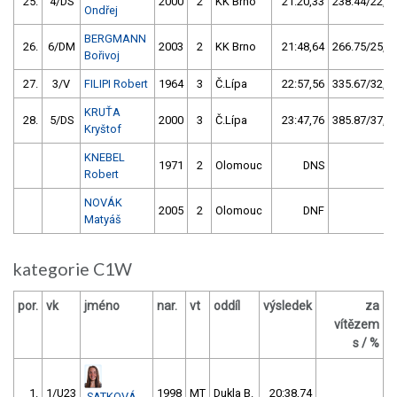
25.
4/DS
2000
2
KK Brno
21:20,33
238.44/22,9
Ondřej
BERGMANN
26.
6/DM
2003
2
KK Brno
21:48,64
266.75/25,6
Bořivoj
27.
3/V
FILIPI Robert
1964
3
Č.Lípa
22:57,56
335.67/32,2
KRUŤA
28.
5/DS
2000
3
Č.Lípa
23:47,76
385.87/37,0
Kryštof
KNEBEL
1971
2
Olomouc
DNS
Robert
NOVÁK
2005
2
Olomouc
DNF
Matyáš
kategorie C1W
por.
vk
jméno
nar.
vt
oddíl
výsledek
za
vítězem
Č
s / %
1.
1/U23
1998
MT
Dukla B.
20:38,74
SATKOVÁ