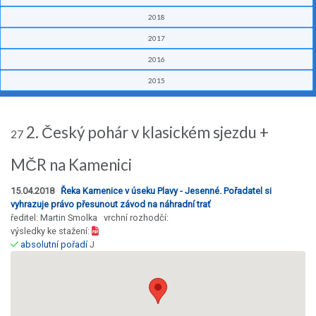
2018
2017
2016
2015
2. Český pohár v klasickém sjezdu +
27
MČR na Kamenici
15.04.2018
Řeka Kamenice v úseku Plavy - Jesenné. Pořadatel si
vyhrazuje právo přesunout závod na náhradní trať
ředitel: Martin Smolka vrchní rozhodčí:
výsledky ke stažení:
absolutní pořadí
J