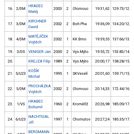
HRADEC
16.
2/DM
2003
2
Olomouc
19:31,62
129.73/12,5
Matěj
KIRCHNER
17.
3/DM
2002
2
Boh.Pha
19:36,09
134.20/12,9
David
MATĚJÍČEK
18.
4/DM
2002
1
KK Brno
19:39,55
137.66/13,2
Vojtěch
19.
3/DS
VENIGER Jan
2000
2
Vys.Mýto
19:55,72
153.83/14,8
20.
KREJZA Filip
1989
2
Vys.Mýto
20:00,17
158.28/15,2
KOŠÍK
21.
5/U23
1995
1
SKVeselí
20:01,60
159.71/15,3
Michal
PROCHÁZKA
22.
5/DM
2002
2
Olomouc
20:14,33
172.44/16,6
Vojtěch
HRABEC
23.
1/VS
1960
2
Kroměříž
20:26,98
185.09/17,8
Bohumil
NACHTIGAL
24.
6/U23
1997
1
Chomutov
20:27,24
185.35/17,8
Jiří
BERGMANN